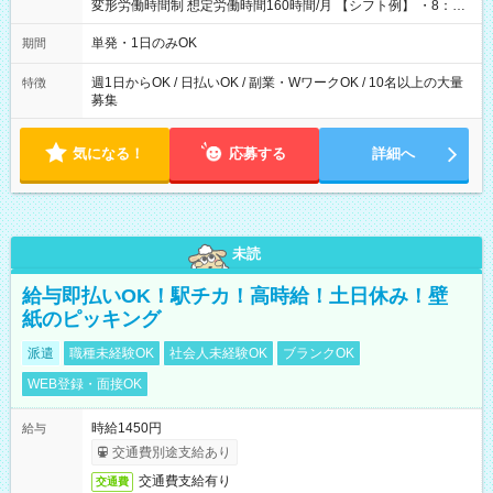
変形労働時間制 想定労働時間160時間/月 【シフト例】 ・8：00
～21：00
単発・1日のみOK
期間
週1日からOK / 日払いOK / 副業・WワークOK / 10名以上の大量
特徴
募集
気になる！
応募する
詳細へ
未読
給与即払いOK！駅チカ！高時給！土日休み！壁
紙のピッキング
派遣
職種未経験OK
社会人未経験OK
ブランクOK
WEB登録・面接OK
時給1450円
給与
交通費別途支給あり
交通費支給有り
交通費