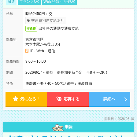
派遣
ブランクOK
WEB登録・面接OK
時給2450円＋交
給与
交通費別途支給あり
出社時の通勤交通費支給
交通費
東京都港区
勤務地
六本木駅から徒歩3分
IT・Web・通信
9:00～16:00
勤務時間
2026/8/17～長期 ※長期更新予定 ※8月～OK！
期間
履歴書不要
/
40～50代活躍中
/
服装自由
特徴
気になる！
応募する
詳細へ
掲載日：2026.08.10
未読