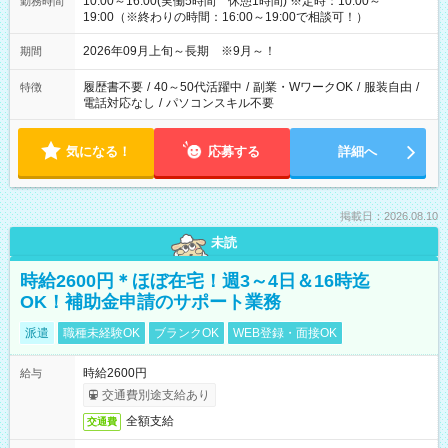
10:00～16:00(実働5時間 休憩1時間) ※定時：10:00～
勤務時間
19:00（※終わりの時間：16:00～19:00で相談可！）
2026年09月上旬～長期 ※9月～！
期間
履歴書不要
/
40～50代活躍中
/
副業・WワークOK
/
服装自由
/
特徴
電話対応なし
/
パソコンスキル不要
気になる！
応募する
詳細へ
掲載日：2026.08.10
未読
時給2600円＊ほぼ在宅！週3～4日＆16時迄
OK！補助金申請のサポート業務
派遣
職種未経験OK
ブランクOK
WEB登録・面接OK
時給2600円
給与
交通費別途支給あり
全額支給
交通費