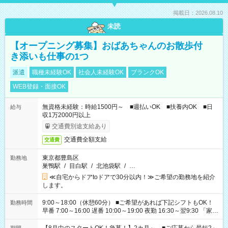
掲載日：2026.08.10
未読
【オープニング募集】おばあちゃんのお散歩付
き添いも仕事の1つ
派遣
職種未経験OK
社会人未経験OK
ブランクOK
WEB登録・面接OK
無資格未経験：時給1500円～ ■週払いOK ■扶養内OK ■日
給与
収1万2000円以上
交通費別途支給あり
交通費全額支給
交通費
東京都豊島区
勤務地
巣鴨駅
/
目白駅
/
北池袋駅
/
…
≪自宅からドアtoドアで30分以内！≫ご希望の勤務地を紹介
します。
9:00～18:00（休憩60分） ■ご希望があれば下記シフトもOK！
勤務時間
早番 7:00～16:00 遅番 10:00～19:00 夜勤 16:30～翌9:30 「家族
と休みを合わせたい」 「余裕を持って夕飯の準備がしたい」
「できれば残業はしたくない」 など、ご希望を教えてください