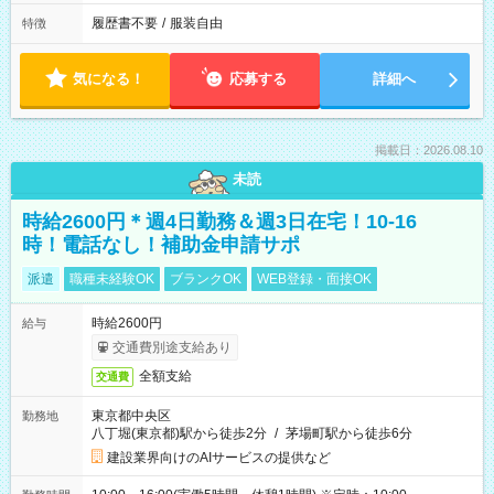
履歴書不要
/
服装自由
特徴
気になる！
応募する
詳細へ
掲載日：2026.08.10
未読
時給2600円＊週4日勤務＆週3日在宅！10-16
時！電話なし！補助金申請サポ
派遣
職種未経験OK
ブランクOK
WEB登録・面接OK
時給2600円
給与
交通費別途支給あり
全額支給
交通費
東京都中央区
勤務地
八丁堀(東京都)駅から徒歩2分
/
茅場町駅から徒歩6分
建設業界向けのAIサービスの提供など