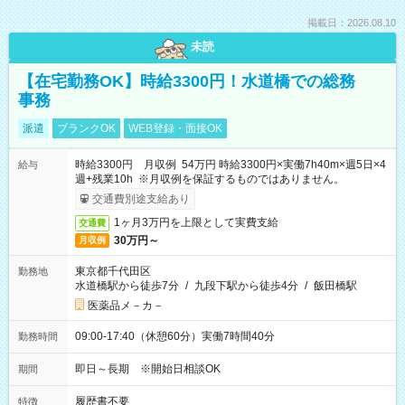
掲載日：2026.08.10
未読
【在宅勤務OK】時給3300円！水道橋での総務
事務
派遣
ブランクOK
WEB登録・面接OK
時給3300円 月収例 54万円 時給3300円×実働7h40m×週5日×4
給与
週+残業10h ※月収例を保証するものではありません。
交通費別途支給あり
1ヶ月3万円を上限として実費支給
交通費
30万円～
月収例
東京都千代田区
勤務地
水道橋駅から徒歩7分
/
九段下駅から徒歩4分
/
飯田橋駅
医薬品メ－カ－
09:00-17:40（休憩60分）実働7時間40分
勤務時間
即日～長期 ※開始日相談OK
期間
履歴書不要
特徴