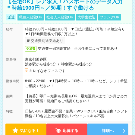
【在宅OK】レア求人！パスポートのデータ入力
＊時給1900円～／短期！すぐ働ける
派遣
職種未経験OK
社会人未経験OK
大学生歓迎
ブランクOK
時給1900円～時給2100円 ▼日払い週払い可能！※規定有り
給与
▼1日6時間勤務で日収1万以上！
交通費別途支給あり
交通費一部別途支給 ※お仕事によって変動あり
交通費
東京都渋谷区
勤務地
渋谷駅から徒歩5分
/
神泉駅から徒歩5分
キレイなオフィスです
8:00～22:00 ▼1日4時間～ 10時～・11時～など、シフト希望
勤務時間
ご相談ください！
【急募】即日～短期も長期もOK！最短翌月末まで 1か月ごとの
期間
更新が可能！開始日もご相談ください！
日払いOK
/
履歴書不要
/
副業・WワークOK
/
服装自由
/
シフト
特徴
勤務
/
10名以上の大量募集
/
パソコンスキル不要
気になる！
応募する
詳細へ