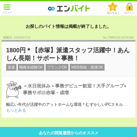
0
メニュー
気になる！
ログイン
お探しのバイト情報は掲載が終了しました。
掲載日 :2026
/
07
/
13
No.TMPE26-0474186
1800円＊【赤塚】派遣スタッフ活躍中！あん
しん長期！サポート事務！
派遣
職種未経験OK
ブランクOK
WEB登録・面接OK
＜水日祝休み＞事務デビュー歓迎！大手グループ×
事務サポ@赤塚・成増
幅広い年代が活躍中のアットホームな環境＊むずかしいPCスキル
...
もっとみる
あなたの閲覧履歴からのオススメ