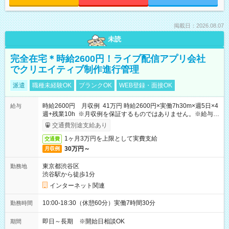
掲載日：2026.08.07
未読
完全在宅＊時給2600円！ライブ配信アプリ会社
でクリエイティブ制作進行管理
派遣
職種未経験OK
ブランクOK
WEB登録・面接OK
時給2600円 月収例 41万円 時給2600円×実働7h30m×週5日×4
給与
週+残業10h ※月収例を保証するものではありません。※給与即
受取りサービス利用可（利用条件有）
交通費別途支給あり
1ヶ月3万円を上限として実費支給
交通費
30万円～
月収例
東京都渋谷区
勤務地
渋谷駅から徒歩1分
インターネット関連
10:00-18:30（休憩60分）実働7時間30分
勤務時間
即日～長期 ※開始日相談OK
期間