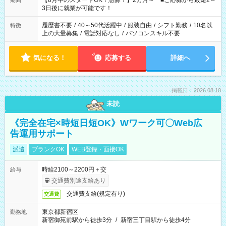
【8月中のスタートOK！急募！】2カ月～ ■ご応募から最短2～
期間
ね。 ※Wワーク希望の方へ 今ご覧のお仕事で希望する勤務時間
3日後に就業が可能です！
と、もう1つのお仕事の勤務時間。 合計で週40時間を超える場
合は応募できません。
履歴書不要
/
40～50代活躍中
/
服装自由
/
シフト勤務
/
10名以
特徴
上の大量募集
/
電話対応なし
/
パソコンスキル不要
気になる！
応募する
詳細へ
掲載日：2026.08.10
未読
《完全在宅×時短日短OK》Wワーク可〇Web広
告運用サポート
派遣
ブランクOK
WEB登録・面接OK
時給2100～2200円＋交
給与
交通費別途支給あり
交通費支給(規定有り)
交通費
東京都新宿区
勤務地
新宿御苑前駅から徒歩3分
/
新宿三丁目駅から徒歩4分