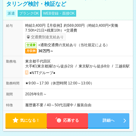
タリング検討・検証など
派遣
ブランクOK
WEB登録・面接OK
時給3,400円【月収例】約569,000円（時給3,400円×実働
給与
7.50h×21日+残業10h）+交通費
交通費別途支給あり
○通勤交通費の支給あり（当社規定による）
交通費
30万円～
月収例
東京都千代田区
勤務地
大手町(東京都)駅から徒歩2分
/
東京駅から徒歩8分
/
三越前駅
●NTTグループ●
★9:00～17:30（休憩時間 12:00～13:00）
勤務時間
2026年9月～
期間
履歴書不要
/
40～50代活躍中
/
服装自由
特徴
気になる！
応募する
詳細へ