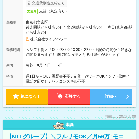
交通費別途支給あり
支給（規定有り）
交通費
東京都文京区
勤務地
後楽園駅から徒歩5分
/
水道橋駅から徒歩5分
/
春日(東京都)駅
から徒歩7分
株式会社ライブパワー
＜シフト例＞ 7:00～23:00 13:30～22:00 上記の時間から好きな
勤務時間
時間を選べます！ ※時間は変更となる可能性があります
急募！8月15日・16日
期間
週1日からOK
/
履歴書不要
/
副業・WワークOK
/
シフト勤務
/
特徴
電話対応なし
/
パソコンスキル不要
気になる！
応募する
詳細へ
掲載日：2026.08.09
未読
【NTTグループ】＼フルリモOK／月56万↑モニ