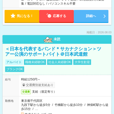
集
/
電話対応なし
/
パソコンスキル不要
気になる！
応募する
詳細へ
掲載日：2026.08.03
未読
＜日本を代表するバンド＊サカナクション＞ツ
アー公演のサポートバイト＠日本武道館
アルバイト
職種未経験OK
社会人未経験OK
大学生歓迎
ブランクOK
時給1250円～
給与
交通費別途支給あり
支給（規定有り）
交通費
東京都千代田区
勤務地
九段下駅から徒歩5分
/
竹橋駅から徒歩10分
/
神保町駅から徒
歩15分
/
…