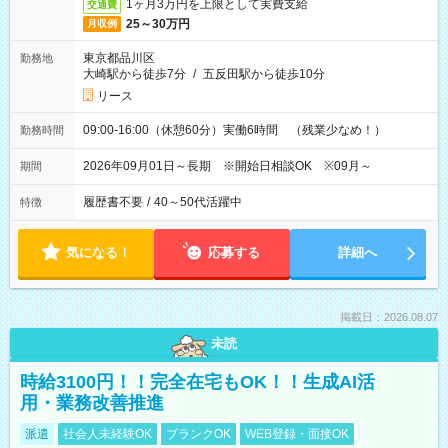
1ヶ月3万円を上限として実費支給
交通費
25～30万円
月収例
東京都品川区
勤務地
大崎駅から徒歩7分
/
五反田駅から徒歩10分
リース
09:00-16:00（休憩60分）実働6時間 （残業少なめ！）
勤務時間
2026年09月01日～長期 ※開始日相談OK ※09月～
期間
履歴書不要
/
40～50代活躍中
特徴
気になる！
応募する
詳細へ
掲載日：2026.08.07
未読
時給3100円！！完全在宅もOK！！生成AI活
用・業務改善推進
派遣
社会人未経験OK
ブランクOK
WEB登録・面接OK