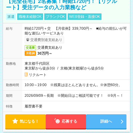
【完全在宅】2名募集！時給1720円！【リクル
ート】受注データの入力業務など
派遣
職種未経験OK
ブランクOK
WEB登録・面接OK
時給1720円＋交 【月収例】339,700円～ ■給与の前払いが可
給与
能な速払いサービスあり
交通費別途支給あり
交通費支給あり
交通費
30万円～
月収例
東京都千代田区
勤務地
東京駅から徒歩3分
/
京橋(東京都)駅から徒歩5分
リクルート
10:00～19:00 ※残業はほとんどありません。※休憩60分。
勤務時間
2026/09/09～長期 ※開始日はご相談可能です！ ※9月～！
期間
履歴書不要
特徴
気になる！
応募する
詳細へ