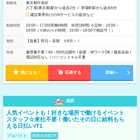
東京都中央区
勤務地
八丁堀(東京都)駅から徒歩2分
/
茅場町駅から徒歩6分
建設業界向けのAIサービスの提供など
10:00～17:00(実働6時間 休憩1時間) ※定時：10:00～
勤務時間
19:00（※終わりの時間：16:00～19:00で相談可！）
【急募】即日～長期 ※8月～！
期間
履歴書不要
/
40～50代活躍中
/
副業・WワークOK
/
服装自由
/
特徴
電話対応なし
/
パソコンスキル不要
気になる！
応募する
詳細へ
未読
人気イベントも！好きな場所で働けるイベント
スタッフ☆来社不要！働いたその日に給料もら
える日払い/T1
アルバイト
職種未経験OK