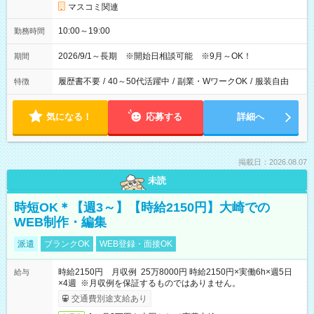
マスコミ関連
10:00～19:00
勤務時間
2026/9/1～長期 ※開始日相談可能 ※9月～OK！
期間
履歴書不要
/
40～50代活躍中
/
副業・WワークOK
/
服装自由
特徴
気になる！
応募する
詳細へ
掲載日：2026.08.07
未読
時短OK＊【週3～】【時給2150円】大崎での
WEB制作・編集
派遣
ブランクOK
WEB登録・面接OK
時給2150円 月収例 25万8000円 時給2150円×実働6h×週5日
給与
×4週 ※月収例を保証するものではありません。
交通費別途支給あり