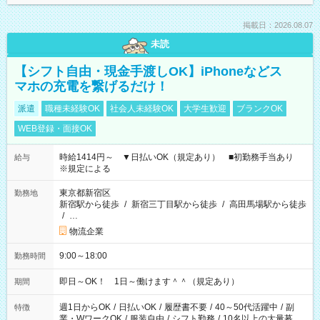
掲載日：2026.08.07
未読
【シフト自由・現金手渡しOK】iPhoneなどス
マホの充電を繋げるだけ！
派遣
職種未経験OK
社会人未経験OK
大学生歓迎
ブランクOK
WEB登録・面接OK
時給1414円～ ▼日払いOK（規定あり） ■初勤務手当あり
給与
※規定による
東京都新宿区
勤務地
新宿駅から徒歩
/
新宿三丁目駅から徒歩
/
高田馬場駅から徒歩
/
…
物流企業
9:00～18:00
勤務時間
即日～OK！ 1日～働けます＾＾（規定あり）
期間
週1日からOK
/
日払いOK
/
履歴書不要
/
40～50代活躍中
/
副
特徴
業・WワークOK
/
服装自由
/
シフト勤務
/
10名以上の大量募