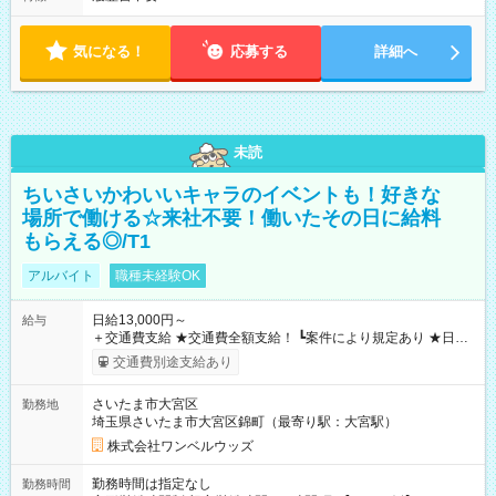
気になる！
応募する
詳細へ
未読
ちいさいかわいいキャラのイベントも！好きな
場所で働ける☆来社不要！働いたその日に給料
もらえる◎/T1
アルバイト
職種未経験OK
日給13,000円～
給与
＋交通費支給 ★交通費全額支給！ ┗案件により規定あり ★日払
いOK！（規定あり） ┗働いたその日に現金GET♪ お仕事後はコ
交通費別途支給あり
ンビニATMから 日払い分を引き落とせます！ 【試用期間】試
用期間なし
さいたま市大宮区
勤務地
埼玉県さいたま市大宮区錦町（最寄り駅：大宮駅）
株式会社ワンベルウッズ
勤務時間は指定なし
勤務時間