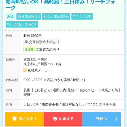
給与即払いOK！高時給！土日休み！リーチフォ
ーク
派遣
職種未経験OK
社会人未経験OK
ブランクOK
WEB登録・面接OK
時給1500円
給与
交通費別途支給あり
交通費支給有り
交通費
東京都江戸川区
勤務地
東京都江戸川区バス10分
素材系メーカー
9:00～18:00 ※表記のうち実働8時間です。
勤務時間
長期【ご応募から1週間以内(最短2日目)のスピード就業が可能】
期間
即日～
日払いOK
/
履歴書不要
/
電話対応なし
/
パソコンスキル不要
特徴
気になる！
応募する
詳細へ