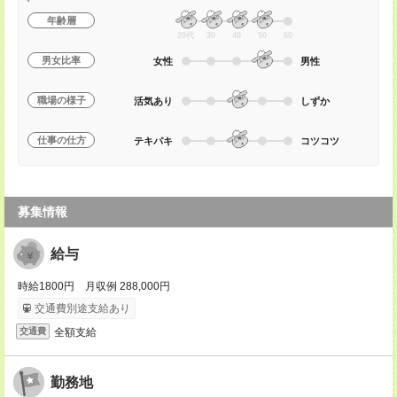
年齢層
20代
30
40
50
60
男女比率
女性
男性
職場の様子
活気あり
しずか
仕事の仕方
テキパキ
コツコツ
募集情報
給与
時給1800円 月収例 288,000円
交通費別途支給あり
全額支給
交通費
勤務地