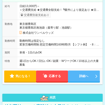
日給13,000円～
給与
＋交通費支給 ★交通費全額支給！ ┗案件により規定あり ★日払
いOK！（規定あり） ┗働いたその日に現金GET♪ お仕事後はコ
交通費別途支給あり
ンビニATMから 日払い分を引き落とせます！ 【試用期間】試
用期間なし
東京都豊島区
勤務地
東京都豊島区南池袋（最寄り駅：池袋駅）
株式会社ワンベルウッズ
勤務時間は指定なし
勤務時間
変形労働時間制 想定労働時間160時間/月 【シフト例】 ・8：00
～21：00
単発・1日のみOK
期間
週1日からOK / 日払いOK / 副業・WワークOK / 10名以上の大量
特徴
募集
気になる！
応募する
詳細へ
未読