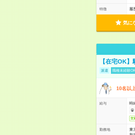
履
特徴
気に
【在宅OK】
派遣
職種未経験O
10名以
時
給与
交
東
勤務地
新