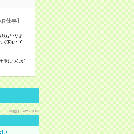
のお仕事】
経験はいりま
で安心○16
未来につなが
掲載日：2026.08.07
伝い