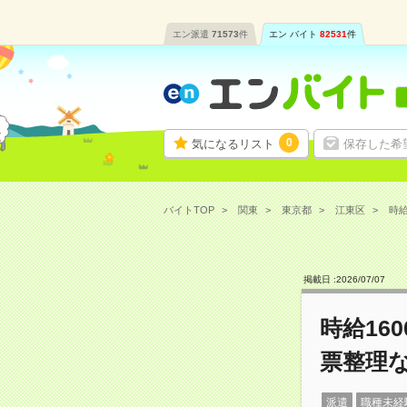
エン派遣
71573
件
エン バイト
82531
件
0
気になるリスト
保存した希
バイトTOP
関東
東京都
江東区
時給
掲載日 :
2026
/
07
/
07
時給16
票整理
派遣
職種未経