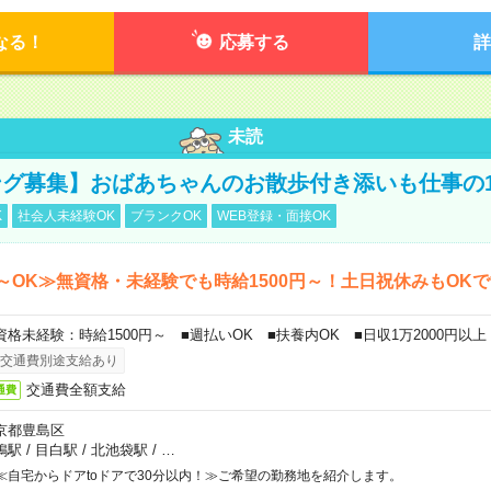
なる！
応募する
詳
未読
グ募集】おばあちゃんのお散歩付き添いも仕事の
K
社会人未経験OK
ブランクOK
WEB登録・面接OK
～OK≫無資格・未経験でも時給1500円～！土日祝休みもOK
資格未経験：時給1500円～ ■週払いOK ■扶養内OK ■日収1万2000円以上
交通費別途支給あり
交通費全額支給
通費
京都豊島区
鴨駅
/
目白駅
/
北池袋駅
/
…
≪自宅からドアtoドアで30分以内！≫ご希望の勤務地を紹介します。