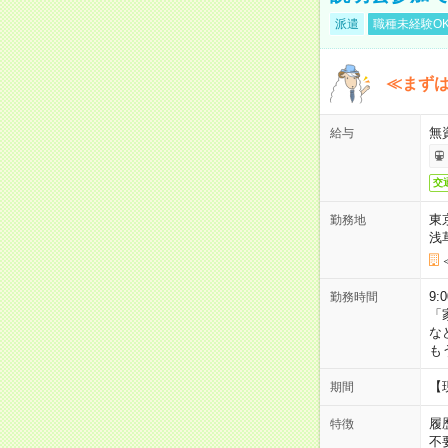
派遣
職種未経験O
≪まずは
無
給与
交
東
勤務地
浅
9:
勤務時間
「
な
も
【
期間
履
特徴
不