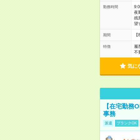
9:
勤務時間
夜
残
望
【
期間
履
特徴
不
気に
【在宅勤務O
事務
派遣
ブランクOK