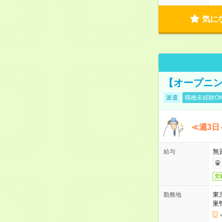
気に
【オープニン
派遣
職種未経験O
≪週3日
無
給与
交
東
勤務地
巣