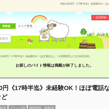
時給1600円《17時半迄》未経験OK！ほ
会員登録
エリア変更
関東版
望条件
1600円《17時半迄》未経験OK！ほぼ電話なし！伝票整理など(110625196）
お探しのバイト情報は掲載が終了しました。
00円《17時半迄》未経験OK！ほぼ電話
など
験OK
ブランクOK
WEB登録・面接OK