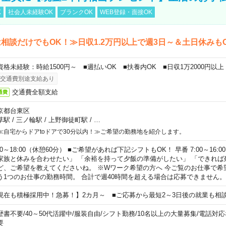
K
社会人未経験OK
ブランクOK
WEB登録・面接OK
相談だけでもOK！≫日収1.2万円以上で週3日～＆土日休みも
資格未経験：時給1500円～ ■週払いOK ■扶養内OK ■日収1万2000円以上
交通費別途支給あり
交通費全額支給
通費
京都台東区
草駅
/
三ノ輪駅
/
上野御徒町駅
/
…
≪自宅からドアtoドアで30分以内！≫ご希望の勤務地を紹介します。
00～18:00（休憩60分） ■ご希望があれば下記シフトもOK！ 早番 7:00～16:00 遅
家族と休みを合わせたい」 「余裕を持って夕飯の準備がしたい」 「できれば
ど、ご希望を教えてくださいね。 ※Wワーク希望の方へ 今ご覧のお仕事で希
う1つのお仕事の勤務時間。 合計で週40時間を超える場合は応募できません。
現在も積極採用中！急募！】2カ月～ ■ご応募から最短2～3日後の就業も相
歴書不要
/
40～50代活躍中
/
服装自由
/
シフト勤務
/
10名以上の大量募集
/
電話対応
要