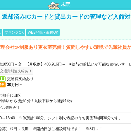
未読
円＊返却済みICカードと貸出カードの管理など入館
K
ブランクOK
WEB登録・面接OK
管理会社≫制服あり更衣室完備！質問しやすい環境で先輩社員
給1850円＋交 【月収例】403,916円～ ■給与の前払いが可能な速払いサー
交通費別途支給あり
交通費支給あり
通費
30万円～
収例
京都千代田区
田橋駅から徒歩1分
/
九段下駅から徒歩14分
ビル管理会社
:20～18:40 ※休憩計100分。シフト制で表記のうち実働7時間30分です。
急募】即日～長期 ※開始日はご相談可能です！ ※8月～！