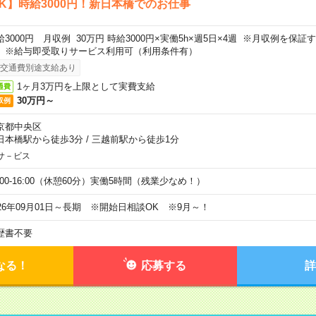
K】時給3000円！新日本橋でのお仕事
給3000円 月収例 30万円 時給3000円×実働5h×週5日×4週 ※月収例を保
。※給与即受取りサービス利用可（利用条件有）
交通費別途支給あり
1ヶ月3万円を上限として実費支給
通費
30万円～
収例
京都中央区
日本橋駅から徒歩3分
/
三越前駅から徒歩1分
サ－ビス
0:00-16:00（休憩60分）実働5時間（残業少なめ！）
026年09月01日～長期 ※開始日相談OK ※9月～！
歴書不要
なる！
応募する
詳