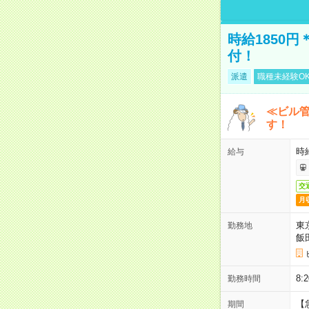
時給1850
付！
派遣
職種未経験O
≪ビル
す！
時
給与
交
月
東
勤務地
飯
8
勤務時間
【
期間