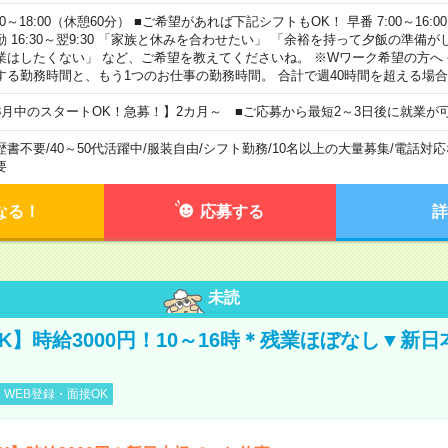
00～18:00（休憩60分） ■ご希望があれば下記シフトもOK！ 早番 7:00～16:00 遅
勤 16:30～翌9:30 「家族と休みを合わせたい」 「余裕を持って夕飯の準備
業はしたくない」 など、ご希望を教えてくださいね。 ※Wワーク希望の方へ
する勤務時間と、もう1つのお仕事の勤務時間。 合計で週40時間を超える場
8月中のスタートOK！急募！】2カ月～ ■ご応募から最短2～3日後に就業が
歴書不要
/
40～50代活躍中
/
服装自由
/
シフト勤務
/
10名以上の大量募集
/
電話対応
要
なる！
応募する
詳
未読
K】時給3000円！10～16時＊残業ほぼなし▼新
WEB登録・面接OK