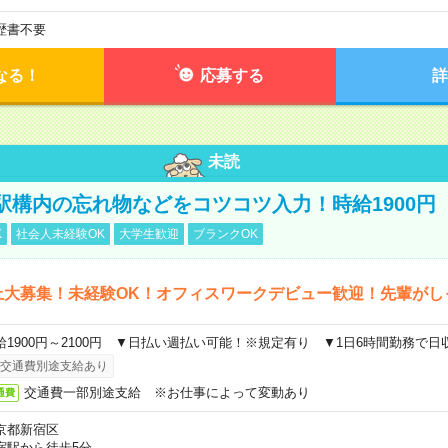
歴書不要
なる！
応募する
詳
未読
駅構内の忘れ物などをコツコツ入力！時給1900円
K
社会人未経験OK
大学生歓迎
ブランクOK
上大募集！未経験OK！オフィスワークデビュー歓迎！先輩がし
給1900円～2100円 ▼日払い週払い可能！※規定有り ▼1日6時間勤務で日
交通費別途支給あり
交通費一部別途支給 ※お仕事によって変動あり
通費
京都新宿区
宿駅から徒歩5分