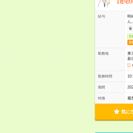
【在宅O
時
給与
ん
交
月
東
勤務地
新
1
勤務時間
2
期間
履
特徴
気に