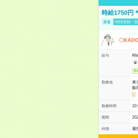
時給1750
派遣
WEB登録・面
〇KAD
時給
給与
交
東
勤務地
飯
10
勤務時間
2
期間
履
特徴