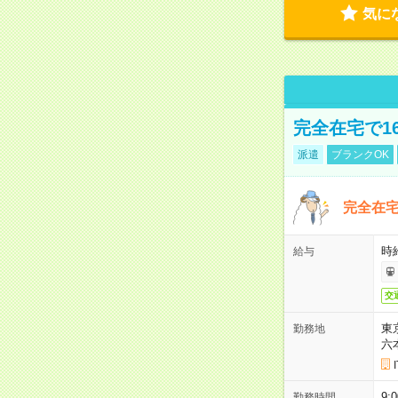
気に
完全在宅で1
派遣
ブランクOK
完全在宅
時
給与
交
東
勤務地
六
9:
勤務時間