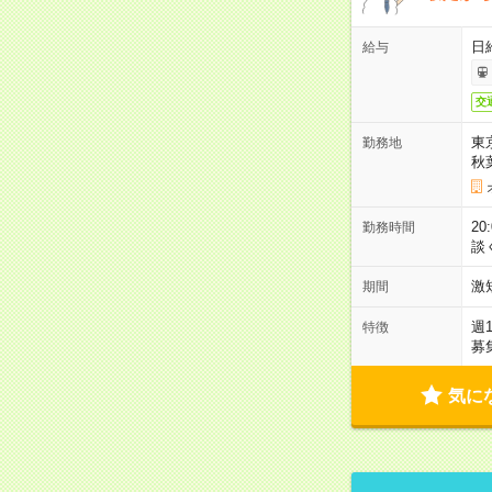
日
給与
交
東
勤務地
秋
2
勤務時間
談
激
期間
週
特徴
募
気に