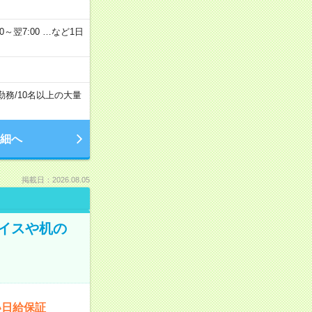
2：00～翌7:00 …など1日
勤務
/
10名以上の大量
細へ
掲載日：2026.08.05
イスや机の
い日給保証