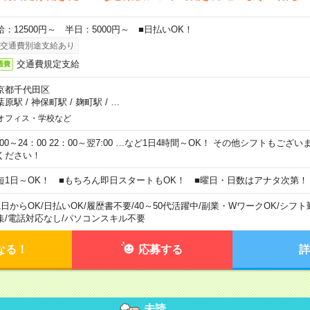
給：12500円～ 半日：5000円～ ■日払いOK！
交通費別途支給あり
交通費規定支給
通費
京都千代田区
葉原駅
/
神保町駅
/
麹町駅
/
…
オフィス・学校など
0:00～24：00 22：00～翌7:00 …など1日4時間～OK！ その他シフトもござ
ください！
短1日～OK！ ■もちろん即日スタートもOK！ ■曜日・日数はアナタ次第！
1日からOK
/
日払いOK
/
履歴書不要
/
40～50代活躍中
/
副業・WワークOK
/
シフト
集
/
電話対応なし
/
パソコンスキル不要
なる！
応募する
詳
未読