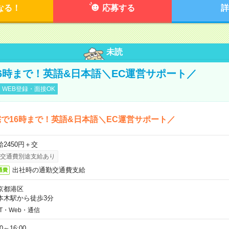
なる！
応募する
詳
未読
6時まで！英語&日本語＼EC運営サポート／
WEB登録・面接OK
で16時まで！英語&日本語＼EC運営サポート／
給2450円＋交
交通費別途支給あり
出社時の通勤交通費支給
通費
京都港区
本木駅から徒歩3分
IT・Web・通信
00～16:00