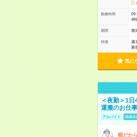
09
勤務時間
4
激
期間
週
特徴
募
気に
＜夜勤＞1日
運搬のお仕
アルバイト
職種未
暇だか