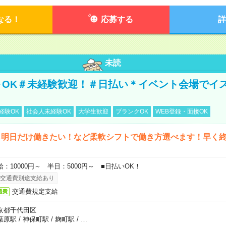
なる！
応募する
詳
未読
～OK＃未経験歓迎！＃日払い＊イベント会場でイ
経験OK
社会人未経験OK
大学生歓迎
ブランクOK
WEB登録・面接OK
ら明日だけ働きたい！など柔軟シフトで働き方選べます！早く
給：10000円～ 半日：5000円～ ■日払いOK！
交通費別途支給あり
交通費規定支給
通費
京都千代田区
葉原駅
/
神保町駅
/
麹町駅
/
…