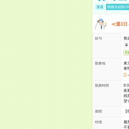
派遣
職種未経験O
≪週3日
無
給与
交
東
勤務地
巣
9:
勤務時間
夜
残
望
【
期間
履
特徴
不