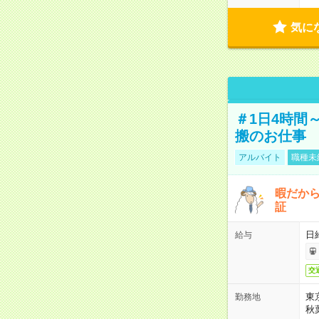
気に
＃1日4時間
搬のお仕事
アルバイト
職種未
暇だか
証
日
給与
交
東
勤務地
秋