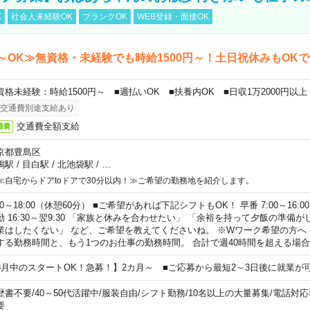
K
社会人未経験OK
ブランクOK
WEB登録・面接OK
～OK≫無資格・未経験でも時給1500円～！土日祝休みもOK
資格未経験：時給1500円～ ■週払いOK ■扶養内OK ■日収1万2000円以上
交通費別途支給あり
交通費全額支給
通費
京都豊島区
鴨駅
/
目白駅
/
北池袋駅
/
…
≪自宅からドアtoドアで30分以内！≫ご希望の勤務地を紹介します。
00～18:00（休憩60分） ■ご希望があれば下記シフトもOK！ 早番 7:00～16:00 遅
勤 16:30～翌9:30 「家族と休みを合わせたい」 「余裕を持って夕飯の準備
業はしたくない」 など、ご希望を教えてくださいね。 ※Wワーク希望の方へ
する勤務時間と、もう1つのお仕事の勤務時間。 合計で週40時間を超える場
8月中のスタートOK！急募！】2カ月～ ■ご応募から最短2～3日後に就業が
歴書不要
/
40～50代活躍中
/
服装自由
/
シフト勤務
/
10名以上の大量募集
/
電話対応
要