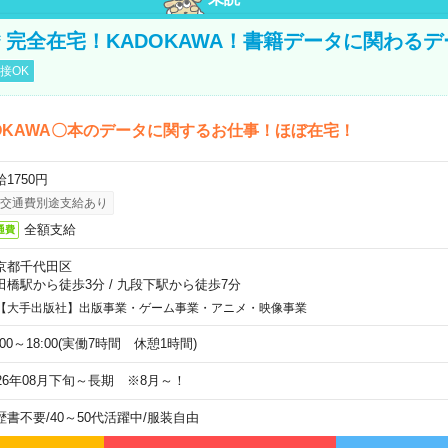
円＊完全在宅！KADOKAWA！書籍データに関わる
接OK
OKAWA〇本のデータに関するお仕事！ほぼ在宅！
1750円
交通費別途支給あり
全額支給
通費
京都千代田区
田橋駅から徒歩3分
/
九段下駅から徒歩7分
【大手出版社】出版事業・ゲーム事業・アニメ・映像事業
:00～18:00(実働7時間 休憩1時間)
026年08月下旬～長期 ※8月～！
歴書不要
/
40～50代活躍中
/
服装自由