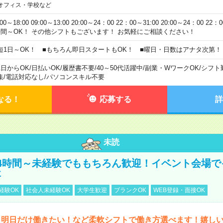
オフィス・学校など
:00～18:00 09:00～13:00 20:00～24：00 22：00～31:00 20:00～24：00 2
時間～OK！ その他シフトもございます！ お気軽にご相談ください！
短1日～OK！ ■もちろん即日スタートもOK！ ■曜日・日数はアナタ次第！
1日からOK
/
日払いOK
/
履歴書不要
/
40～50代活躍中
/
副業・WワークOK
/
シフト
集
/
電話対応なし
/
パソコンスキル不要
なる！
応募する
詳
未読
4時間～未経験でももちろん歓迎！イベント会場で
事
経験OK
社会人未経験OK
大学生歓迎
ブランクOK
WEB登録・面接OK
ら明日だけ働きたい！など柔軟シフトで働き方選べます！嬉し