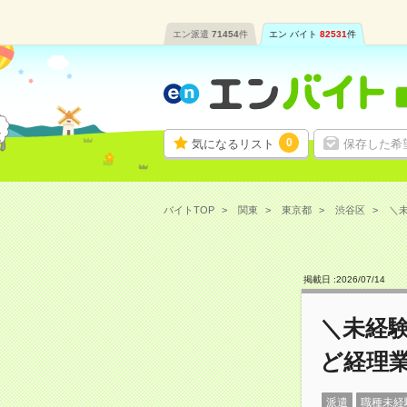
エン派遣
71454
件
エン バイト
82531
件
0
気になるリスト
保存した希
バイトTOP
関東
東京都
渋谷区
＼未
掲載日 :
2026
/
07
/
14
＼未経験
ど経理
派遣
職種未経