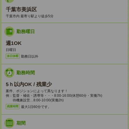
千葉市美浜区
千葉市内 最寄り駅より徒歩5分
勤務曜日
週1OK
日曜日
勤務日以外
休日休暇
勤務時間
5ｈ以内OK / 残業少
案件、ポジションによって異なります！
例：監督・補佐・誘導等・・・8:00-16:00(休憩60分・実働7h)
待機兼設営…8:00-10:00(実働2h)
最大1日60分です。
残業時間
期間