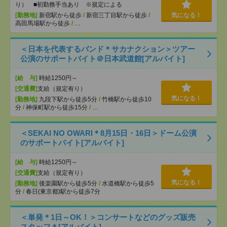
り） ■初勤務手当あり ※規定による
[勤務地]
新宿駅から徒歩
/
新宿三丁目駅から徒歩
/
気になる！
高田馬場駅から徒歩
/
…
＜日本を代表するバンド＊サカナクション＞ツアー
公演のサポートバイト＠日本武道館[アルバイト]
[給 与]
時給1250円～
[交通費]
支給（規定有り）
気になる！
[勤務地]
九段下駅から徒歩5分
/
竹橋駅から徒歩10
分
/
神保町駅から徒歩15分
/
…
＜SEKAI NO OWARI＊8月15日・16日＞ドーム公演
のサポートバイト[アルバイト]
[給 与]
時給1250円～
[交通費]
支給（規定有り）
気になる！
[勤務地]
後楽園駅から徒歩5分
/
水道橋駅から徒歩5
分
/
春日(東京都)駅から徒歩7分
＜単発＊1日～OK！＞コンサートなどのグッズ販売
スタッフ＊[アルバイト]