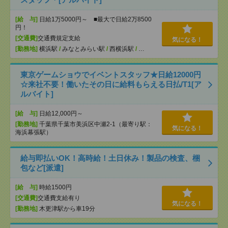
[給 与]
日給1万5000円～ ■最大で日給2万8500
円！
[交通費]
交通費規定支給
気になる！
[勤務地]
横浜駅
/
みなとみらい駅
/
西横浜駅
/
…
東京ゲームショウでイベントスタッフ★日給12000円
☆来社不要！働いたその日に給料もらえる日払/T1[ア
ルバイト]
[給 与]
日給12,000円～
[勤務地]
千葉県千葉市美浜区中瀬2-1（最寄り駅：
気になる！
海浜幕張駅）
給与即払いOK！高時給！土日休み！製品の検査、梱
包など[派遣]
[給 与]
時給1500円
[交通費]
交通費支給有り
気になる！
[勤務地]
木更津駅から車19分