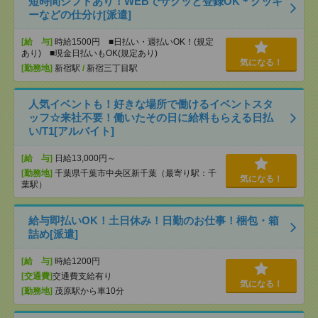
短時間シフトあり！WEBでサクッと登録OK＊クッキ
ーなどの仕分け[派遣]
[給 与]
時給1500円 ■日払い・週払いOK！(規定
あり) ■現金日払いもOK(規定あり)
気になる！
[勤務地]
新宿駅
/
新宿三丁目駅
人気イベントも！好きな場所で働けるイベントスタ
ッフ☆来社不要！働いたその日に給料もらえる日払
い/T1[アルバイト]
[給 与]
日給13,000円～
[勤務地]
千葉県千葉市中央区新千葉（最寄り駅：千
気になる！
葉駅）
給与即払いOK！土日休み！日勤のお仕事！梱包・箱
詰め[派遣]
[給 与]
時給1200円
[交通費]
交通費支給有り
気になる！
[勤務地]
茂原駅から車10分