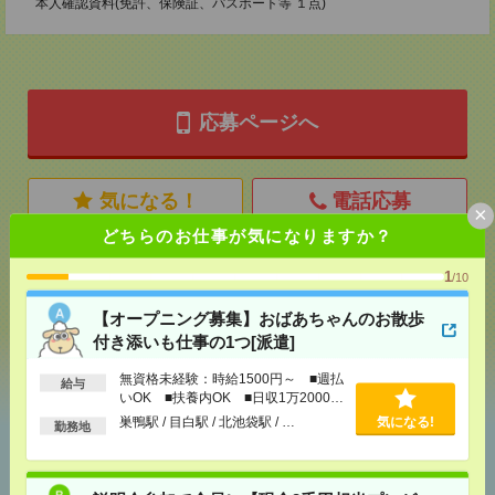
本人確認資料(免許、保険証、パスポート等 １点)
応募ページへ
気になる！
電話応募
×
どちらのお仕事が気になりますか？
メール
LINE
1
で送る
で送る
/10
【オープニング募集】おばあちゃんのお散歩
付き添いも仕事の1つ[派遣]
シェア
ツイート
ブックマーク
無資格未経験：時給1500円～ ■週払
給与
いOK ■扶養内OK ■日収1万2000円
以上
巣鴨駅 / 目白駅 / 北池袋駅 / …
気になる!
勤務地
あなたの閲覧履歴からの
おすすめ