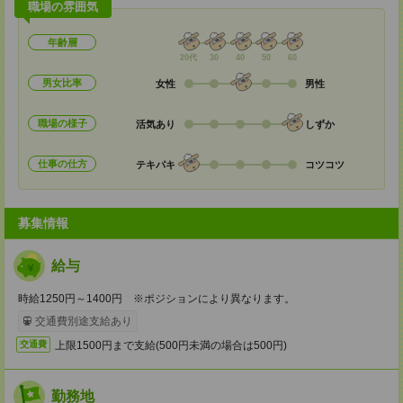
職場の雰囲気
年齢層
20代
30
40
50
60
男女比率
女性
男性
職場の様子
活気あり
しずか
仕事の仕方
テキパキ
コツコツ
募集情報
給与
時給1250円～1400円 ※ポジションにより異なります。
交通費別途支給あり
上限1500円まで支給(500円未満の場合は500円)
交通費
勤務地