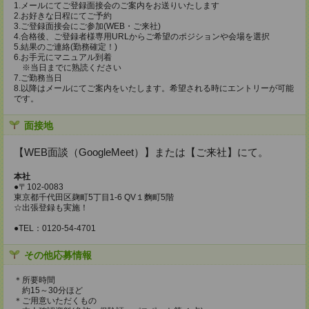
1.メールにてご登録面接会のご案内をお送りいたします
2.お好きな日程にてご予約
3.ご登録面接会にご参加(WEB・ご来社)
4.合格後、ご登録者様専用URLからご希望のポジションや会場を選択
5.結果のご連絡(勤務確定！)
6.お手元にマニュアル到着
※当日までに熟読ください
7.ご勤務当日
8.以降はメールにてご案内をいたします。希望される時にエントリーが可能
です。
面接地
【WEB面談（GoogleMeet）】または【ご来社】にて。
本社
●〒102-0083
東京都千代田区麹町5丁目1-6 QV１麴町5階
☆出張登録も実施！
●TEL：0120-54-4701
その他応募情報
＊所要時間
約15～30分ほど
＊ご用意いただくもの