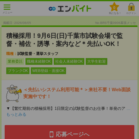
0
メニュー
気になる！
ログイン
掲載日 :2026
/
08
/
05
No.BRS千葉0906幕張メッセ
積極採用！9月6日(日)千葉市試験会場で監
督・補佐・誘導・案内など＊先払いOK！
職種：
試験監督・選挙スタッフ
業務委託
職種未経験OK
社会人未経験OK
大学生歓迎
ブランクOK
WEB登録・面接OK
＜先払いシステム利用可能＊＞来社不要！Web面談
実施中です！
▼【繁忙期前の積極採用】1日限定の試験監督のお仕事！単発のア
...
もっとみる
応募ページへ