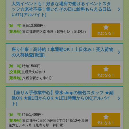
人気イベントも！好きな場所で働けるイベントスタ
ッフ☆来社不要！働いたその日に給料もらえる日払
い/T1[アルバイト]
[給 与]
日給13,000円～
[勤務地]
東京都豊島区南池袋（最寄り駅：池袋駅）
気になる！
座り仕事！高時給！車通勤OK！土日休み！受入荷物
の入荷検査[派遣]
[給 与]
時給1500円
[交通費]
交通費支給有り
気になる！
[勤務地]
八幡宿駅から車8分
【座り＆手作業中心】香水shopの梱包スタッフ ★副
業OK ★週1日からOK ★1日1時間からOK[アルバイ
ト]
[給 与]
時給1,400円～
[勤務地]
東京都千代田区内神田2丁目14番12号 星屋
気になる！
第六ビル402号（最寄り駅：神田駅）