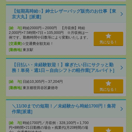
【短期高時給○】紳士レザーバッグ販売のお仕事【東
京大丸】[派遣]
[給 与]
時給2000円～2000円 【月収例】時給
2,000円×7.5時間×7日＝105,000円 ※月収例は一
例です。勤務時間や日数等により変動いたします。
気になる！
[交通費]
☆交通費全額支給！
[勤務地]
東京駅
【日払い・未経験歓迎！】稼ぎたい日にサクッと勤
務！単発・週1日～自由シフトの軽作業[アルバイト]
[給 与]
日給10,305円～37,204円
[勤務地]
東京都世田谷区豪徳寺
気になる！
＼11/30までの短期！／未経験から時給1700円！集荷
作業[派遣]
[給 与]
時給1700円／月収例：328,100円＝1,700
円×8時間×21日勤務の場合＋残業代(月20時間の場