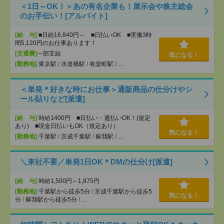
＜1日～OK！＞あの有名企業も！展示会や株主総会
のお手伝い！[アルバイト]
[給 与]
■日給16,840円～ ■日払いOK ■実働3時
間5,120円のお仕事あります！
[交通費]
一部支給
気になる！
[勤務地]
東京駅
/
水道橋駅
/
有楽町駅
/
…
＜単発＊好きな時にお仕事＞通販商品の仕分けやシ
ール貼りなど[派遣]
[給 与]
時給1400円 ■日払い・週払いOK！(規定
あり) ■現金日払いもOK（規定あり）
気になる！
[勤務地]
千葉駅
/
京成千葉駅
/
蘇我駅
/
…
＼来社不要／単発1日OK＊DMの仕分け[派遣]
[給 与]
時給1,500円～1,875円
[勤務地]
千葉駅から徒歩5分
/
京成千葉駅から徒歩5
気になる！
分
/
蘇我駅から徒歩5分
/
…