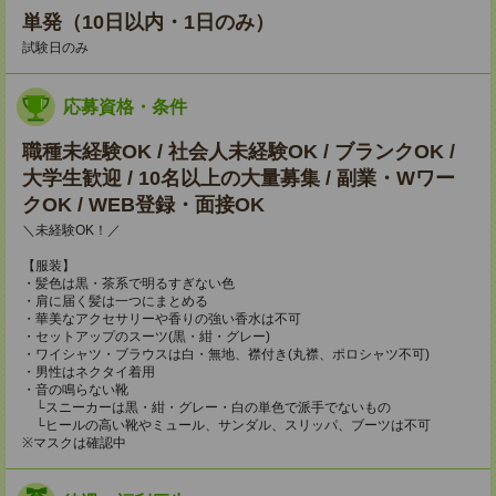
単発（10日以内・1日のみ）
試験日のみ
応募資格・条件
職種未経験OK / 社会人未経験OK / ブランクOK /
大学生歓迎 / 10名以上の大量募集 / 副業・Wワー
クOK / WEB登録・面接OK
＼未経験OK！／
【服装】
・髪色は黒・茶系で明るすぎない色
・肩に届く髪は一つにまとめる
・華美なアクセサリーや香りの強い香水は不可
・セットアップのスーツ(黒・紺・グレー)
・ワイシャツ・ブラウスは白・無地、襟付き(丸襟、ポロシャツ不可)
・男性はネクタイ着用
・音の鳴らない靴
└スニーカーは黒・紺・グレー・白の単色で派手でないもの
└ヒールの高い靴やミュール、サンダル、スリッパ、ブーツは不可
※マスクは確認中