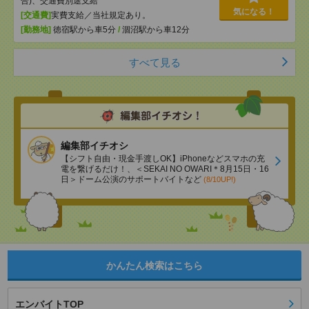
合)、交通費別途支給
気になる！
[交通費]
実費支給／当社規定あり。
[勤務地]
徳宿駅から車5分
/
涸沼駅から車12分
すべて見る
編集部イチオシ
【シフト自由・現金手渡しOK】iPhoneなどスマホの充
電を繋げるだけ！、＜SEKAI NO OWARI＊8月15日・16
日＞ドーム公演のサポートバイトなど
(8/10UP!)
かんたん検索はこちら
エンバイトTOP