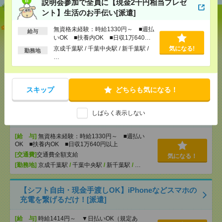
説明会参加で全員に【現金2千円相当プレゼ
ント】生活のお手伝い[派遣]
【オープニング募集】おばあちゃんのお散歩付き添
無資格未経験：時給1330円～ ■週払
給与
いも仕事の1つ[派遣]
いOK ■扶養内OK ■日収1万640円
以上
京成千葉駅 / 千葉中央駅 / 新千葉駅 /
気になる!
勤務地
[給 与]
無資格未経験：時給1500円～ ■週払い
…
OK ■扶養内OK ■日収1万2000円以上
[交通費]
交通費全額支給
気になる！
[勤務地]
巣鴨駅
/
目白駅
/
北池袋駅
/
…
スキップ
どちらも気になる！
説明会参加で全員に【現金2千円相当プレゼント】生
しばらく表示しない
活のお手伝い[派遣]
[給 与]
無資格未経験：時給1330円～ ■週払い
OK ■扶養内OK ■日収1万640円以上
[交通費]
交通費全額支給
気になる！
[勤務地]
京成千葉駅
/
千葉中央駅
/
新千葉駅
/
…
【シフト自由・現金手渡しOK】iPhoneなどスマホの
充電を繋げるだけ！[派遣]
[給 与]
時給1414円～ ▼日払いOK（規定あ