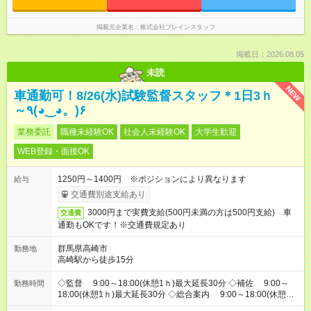
掲載元企業名
株式会社ブレインスタッフ
掲載日：2026.08.05
未読
NEW
車通勤可！8/26(水)試験監督スタッフ＊1日3ｈ
～٩(◕‿◕。)۶
業務委託
職種未経験OK
社会人未経験OK
大学生歓迎
WEB登録・面接OK
1250円～1400円 ※ポジションにより異なります
給与
交通費別途支給あり
3000円まで実費支給(500円未満の方は500円支給) 車
交通費
通勤もOKです！※交通費規定あり
群馬県高崎市
勤務地
高崎駅から徒歩15分
◇監督 9:00～18:00(休憩1ｈ)最大延長30分 ◇補佐 9:00～
勤務時間
18:00(休憩1ｈ)最大延長30分 ◇総合案内 9:00～18:00(休憩1
ｈ)最大延長30分 ◇誘導(建物内) 9:00～18:00(休憩1ｈ)最大延