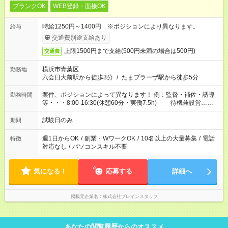
ブランクOK
WEB登録・面接OK
時給1250円～1400円 ※ポジションにより異なります。
給与
交通費別途支給あり
上限1500円まで支給(500円未満の場合は500円)
交通費
横浜市青葉区
勤務地
六会日大前駅から徒歩3分
/
たまプラーザ駅から徒歩5分
案件、ポジションによって異なります！ 例：監督・補佐・誘導
勤務時間
等・・・8:00-16:30(休憩60分・実働7.5h) 待機兼設営…
8:00-9:00(実働2h)
試験日のみ
期間
週1日からOK
/
副業・WワークOK
/
10名以上の大量募集
/
電話
特徴
対応なし
/
パソコンスキル不要
気になる！
応募する
詳細へ
掲載元企業名
株式会社ブレインスタッフ
あなたの閲覧履歴からのオススメ