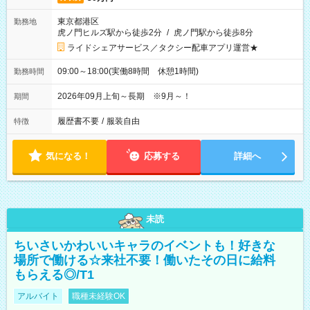
東京都港区
勤務地
虎ノ門ヒルズ駅から徒歩2分
/
虎ノ門駅から徒歩8分
ライドシェアサービス／タクシー配車アプリ運営★
09:00～18:00(実働8時間 休憩1時間)
勤務時間
2026年09月上旬～長期 ※9月～！
期間
履歴書不要
/
服装自由
特徴
気になる！
応募する
詳細へ
未読
ちいさいかわいいキャラのイベントも！好きな
場所で働ける☆来社不要！働いたその日に給料
もらえる◎/T1
アルバイト
職種未経験OK