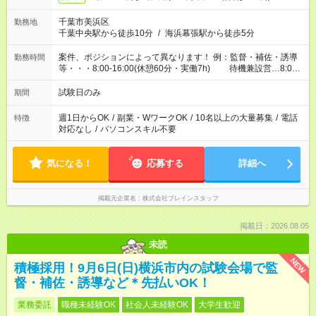
千葉市美浜区
勤務地
千葉中央駅から徒歩10分
/
海浜幕張駅から徒歩5分
案件、ポジションによって異なります！ 例：監督・補佐・誘導
勤務時間
等・・・8:00-16:00(休憩60分・実働7h) 待機兼設営…8:00-
10:00(実働2h)
試験日のみ
期間
週1日からOK
/
副業・WワークOK
/
10名以上の大量募集
/
電話
特徴
対応なし
/
パソコンスキル不要
気になる！
応募する
詳細へ
掲載元企業名
株式会社ブレインスタッフ
掲載日：2026.08.05
未読
NEW
積極採用！9月6日(日)横浜市内の試験会場で監
督・補佐・誘導など＊先払いOK！
業務委託
職種未経験OK
社会人未経験OK
大学生歓迎