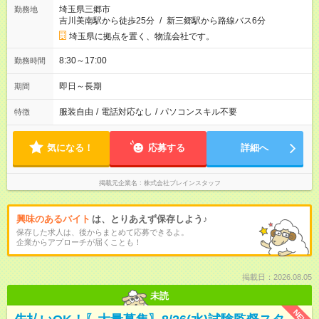
埼玉県三郷市
勤務地
吉川美南駅から徒歩25分
/
新三郷駅から路線バス6分
埼玉県に拠点を置く、物流会社です。
8:30～17:00
勤務時間
即日～長期
期間
服装自由
/
電話対応なし
/
パソコンスキル不要
特徴
気になる！
応募する
詳細へ
掲載元企業名
株式会社ブレインスタッフ
興味のあるバイト
は、とりあえず保存しよう♪
保存した求人は、後からまとめて応募できるよ。
企業からアプローチが届くことも！
掲載日：2026.08.05
未読
NEW