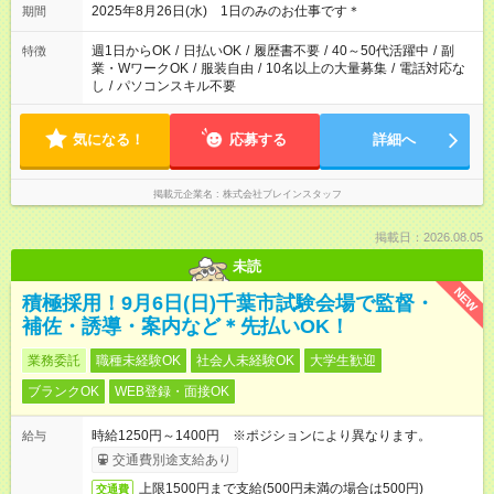
長30分 ◇誘導(高崎駅) 9:30～12:30(休憩なし)最大延長30分 ◇
2025年8月26日(水) 1日のみのお仕事です＊
期間
待機 9:00～11：00(休憩なし) ※欠員時ポジションに入る場
合は上記条件参照
週1日からOK
/
日払いOK
/
履歴書不要
/
40～50代活躍中
/
副
特徴
業・WワークOK
/
服装自由
/
10名以上の大量募集
/
電話対応な
し
/
パソコンスキル不要
気になる！
応募する
詳細へ
掲載元企業名
株式会社ブレインスタッフ
掲載日：2026.08.05
未読
NEW
積極採用！9月6日(日)千葉市試験会場で監督・
補佐・誘導・案内など＊先払いOK！
業務委託
職種未経験OK
社会人未経験OK
大学生歓迎
ブランクOK
WEB登録・面接OK
時給1250円～1400円 ※ポジションにより異なります。
給与
交通費別途支給あり
上限1500円まで支給(500円未満の場合は500円)
交通費