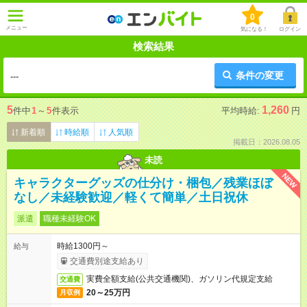
0
メニュー
気になる！
ログイン
検索結果
条件の変更
---
5
1,260
件中
1
～
5
件表示
平均時給:
円
新着順
時給順
人気順
掲載日：2026.08.05
未読
NEW
キャラクターグッズの仕分け・梱包／残業ほぼ
なし／未経験歓迎／軽くて簡単／土日祝休
派遣
職種未経験OK
時給1300円～
給与
交通費別途支給あり
実費全額支給(公共交通機関)、ガソリン代規定支給
交通費
20～25万円
月収例