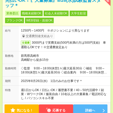
先払いOK！〖大量募集〗8/26(水)試験監督スタ
ッフ＊
業務委託
職種未経験OK
社会人未経験OK
大学生歓迎
ブランクOK
WEB登録・面接OK
1250円～1400円 ※ポジションにより異なります
給与
交通費別途支給あり
3000円まで実費支給(500円未満の方は500円支給) 車
交通費
通勤もOKです！※交通費規定あり
群馬県高崎市
勤務地
高崎駅から徒歩15分
◇監督 9:00～18:00(休憩1ｈ)最大延長30分 ◇補佐 9:00～
勤務時間
18:00(休憩1ｈ)最大延長30分 ◇総合案内 9:00～18:00(休憩1
ｈ)最大延長30分 ◇誘導(建物内) 9:00～18:00(休憩1ｈ)最大延
長30分 ◇誘導(高崎駅) 9:30～12:30(休憩なし)最大延長30分 ◇
2025年8月26日(水) 1日のみのお仕事です＊
期間
待機 9:00～11：00(休憩なし) ※欠員時ポジションに入る場
合は上記条件参照
週1日からOK
/
日払いOK
/
履歴書不要
/
40～50代活躍中
/
副
特徴
業・WワークOK
/
服装自由
/
10名以上の大量募集
/
電話対応な
し
/
パソコンスキル不要
気になる！
応募する
詳細へ