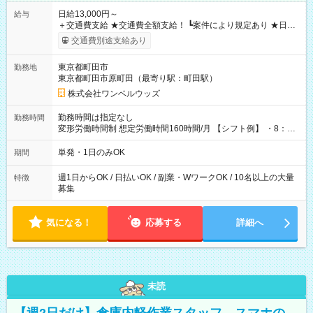
日給13,000円～
給与
＋交通費支給 ★交通費全額支給！ ┗案件により規定あり ★日払
いOK！（規定あり） ┗働いたその日に現金GET♪ お仕事後はコ
交通費別途支給あり
ンビニATMから 日払い分を引き落とせます！ 【試用期間】試
用期間なし
東京都町田市
勤務地
東京都町田市原町田（最寄り駅：町田駅）
株式会社ワンベルウッズ
勤務時間は指定なし
勤務時間
変形労働時間制 想定労働時間160時間/月 【シフト例】 ・8：00
～21：00
単発・1日のみOK
期間
週1日からOK / 日払いOK / 副業・WワークOK / 10名以上の大量
特徴
募集
気になる！
応募する
詳細へ
未読