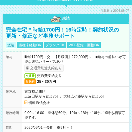
掲載日：2026.08.07
未読
完全在宅＊時給1700円！16時定時！契約状況の
更新・修正など事務サポート
派遣
職種未経験OK
ブランクOK
WEB登録・面接OK
時給1700円＋交 【月収例】272,000円～ ■給与の前払いが可
給与
能な速払いサービスあり
交通費別途支給あり
交通費支給あり
交通費
25～30万円
月収例
東京都品川区
勤務地
五反田駅から徒歩7分
/
大崎広小路駅から徒歩5分
情報通信会社
9:00～16:00 ※休憩60分。10時～18時・10時～19時も相談可
勤務時間
能です。
2026/09/01～長期 ※9月～！
期間