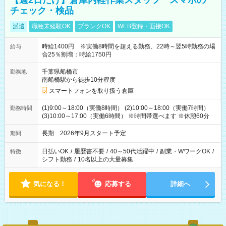
【週2日だけ】倉庫内軽作業スタッフ スマホの
チェック・検品
派遣
職種未経験OK
ブランクOK
WEB登録・面接OK
時給1400円 ※実働8時間を超える勤務、22時～翌5時勤務の場
給与
合25％割増：時給1750円
千葉県船橋市
勤務地
南船橋駅から徒歩10分程度
スマートフォンを取り扱う倉庫
(1)9:00～18:00（実働8時間） (2)10:00～18:00（実働7時間）
勤務時間
(3)10:00～17:00（実働6時間） ※時間帯選べます ※休憩60分
長期 2026年9月スタート予定
期間
日払いOK
/
履歴書不要
/
40～50代活躍中
/
副業・WワークOK
/
特徴
シフト勤務
/
10名以上の大量募集
気になる！
応募する
詳細へ