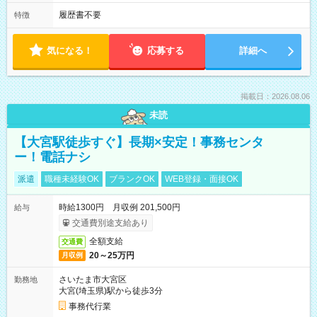
履歴書不要
特徴
気になる！
応募する
詳細へ
掲載日：2026.08.06
未読
【大宮駅徒歩すぐ】長期×安定！事務センタ
ー！電話ナシ
派遣
職種未経験OK
ブランクOK
WEB登録・面接OK
時給1300円 月収例 201,500円
給与
交通費別途支給あり
全額支給
交通費
20～25万円
月収例
さいたま市大宮区
勤務地
大宮(埼玉県)駅から徒歩3分
事務代行業