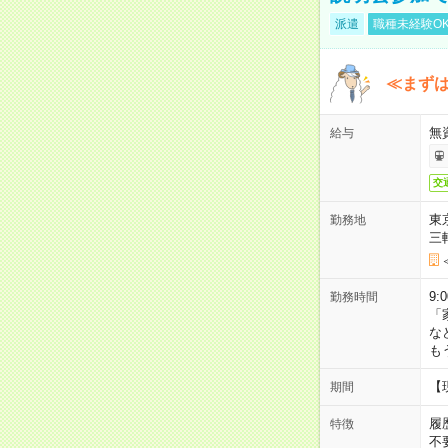
派遣
職種未経験O
≪まずは
無
給与
交
東
勤務地
三
9:
勤務時間
「
な
も
【
期間
履
特徴
不