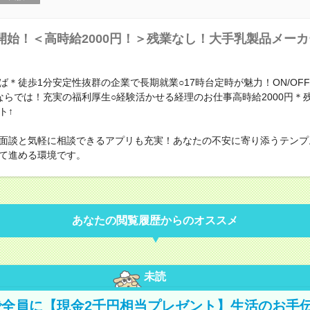
開始！＜高時給2000円！＞残業なし！大手乳製品メー
ば＊徒歩1分安定性抜群の企業で長期就業○17時台定時が魅力！ON/OF
ならでは！充実の福利厚生○経験活かせる経理のお仕事高時給2000円＊
ト↑
面談と気軽に相談できるアプリも充実！あなたの不安に寄り添うテンプ
て進める環境です。
あなたの閲覧履歴からのオススメ
未読
全員に【現金2千円相当プレゼント】生活のお手