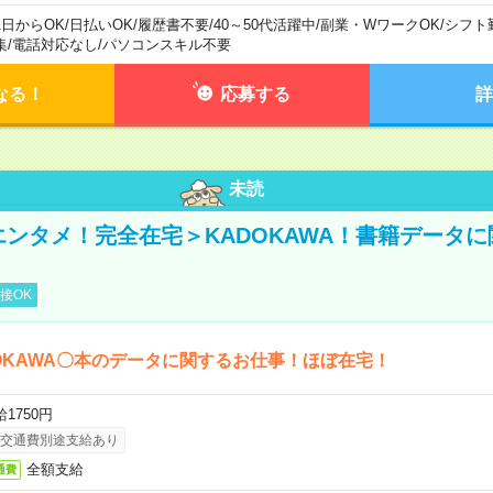
1日からOK
/
日払いOK
/
履歴書不要
/
40～50代活躍中
/
副業・WワークOK
/
シフト
集
/
電話対応なし
/
パソコンスキル不要
なる！
応募する
詳
未読
＜エンタメ！完全在宅＞KADOKAWA！書籍データ
接OK
OKAWA〇本のデータに関するお仕事！ほぼ在宅！
1750円
交通費別途支給あり
全額支給
通費