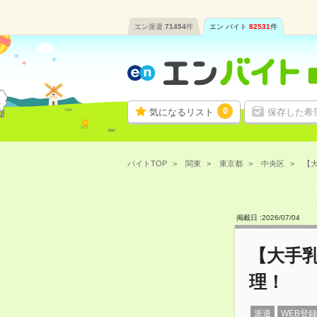
エン派遣
71454
件
エン バイト
82531
件
0
気になるリスト
保存した希
バイトTOP
関東
東京都
中央区
【大
掲載日 :
2026
/
07
/
04
【大手乳
理！
派遣
WEB登