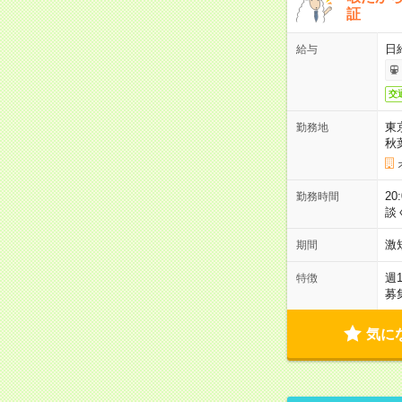
証
日
給与
交
東
勤務地
秋
2
勤務時間
談
激
期間
週
特徴
募
気に