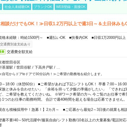
K
社会人未経験OK
ブランクOK
WEB登録・面接OK
相談だけでもOK！≫日収1.2万円以上で週3日～＆土日休みも
資格未経験：時給1500円～ ■週払いOK ■扶養内OK ■日収1万2000円以上
交通費別途支給あり
交通費全額支給
通費
京都世田谷区
軒茶屋駅
/
世田谷駅
/
下高井戸駅
/
…
≪自宅からドアtoドアで30分以内！≫ご希望の勤務地を紹介します。
00～18:00（休憩60分） ■ご希望があれば下記シフトもOK！ 早番 7:00～16:00 遅
家族と休みを合わせたい」 「余裕を持って夕飯の準備がしたい」 「できれば
ど、ご希望を教えてくださいね。 ※Wワーク希望の方へ 今ご覧のお仕事で希
う1つのお仕事の勤務時間。 合計で週40時間を超える場合は応募できません。
現在も積極採用中！急募！】2カ月～ ■ご応募から最短2～3日後の就業も相
歴書不要
/
40～50代活躍中
/
服装自由
/
シフト勤務
/
10名以上の大量募集
/
電話対応
要