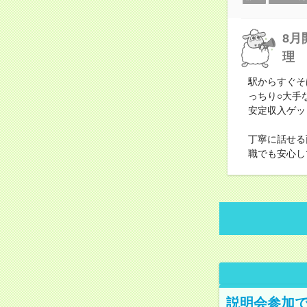
8月
理
駅からすぐそ
っちり○大手
安定収入ゲッ
丁寧に話せる
職でも安心し
説明会参加で