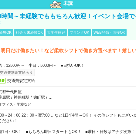
未読
4時間～未経験でももちろん歓迎！イベント会場で
事
経験OK
社会人未経験OK
大学生歓迎
ブランクOK
WEB登録・面接OK
ら明日だけ働きたい！など柔軟シフトで働き方選べます！嬉し
給：12500円～ 半日：5000円～ ■日払いOK！
交通費別途支給あり
交通費規定支給
通費
京都千代田区
葉原駅
/
神保町駅
/
麹町駅
/
…
オフィス・学校など
0:00～24：00 22：00～翌7:00 …など1日4時間～OK！ その他シフトもござ
ください！
短1日～OK！ ■もちろん即日スタートもOK！ ■曜日・日数はアナタ次第！