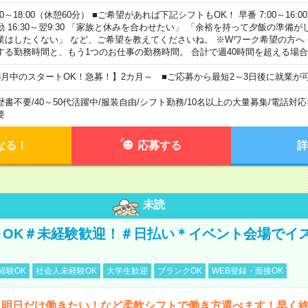
00～18:00（休憩60分） ■ご希望があれば下記シフトもOK！ 早番 7:00～16:00 遅
勤 16:30～翌9:30 「家族と休みを合わせたい」 「余裕を持って夕飯の準備
業はしたくない」 など、ご希望を教えてくださいね。 ※Wワーク希望の方へ
する勤務時間と、もう1つのお仕事の勤務時間。 合計で週40時間を超える場
8月中のスタートOK！急募！】2カ月～ ■ご応募から最短2～3日後に就業が
歴書不要
/
40～50代活躍中
/
服装自由
/
シフト勤務
/
10名以上の大量募集
/
電話対応
要
なる！
応募する
詳
未読
～OK＃未経験歓迎！＃日払い＊イベント会場でイ
経験OK
社会人未経験OK
大学生歓迎
ブランクOK
WEB登録・面接OK
ら明日だけ働きたい！など柔軟シフトで働き方選べます！早く