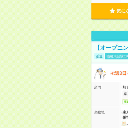
気に
【オープニン
派遣
職種未経験O
≪週3日
無
給与
交
東
勤務地
巣