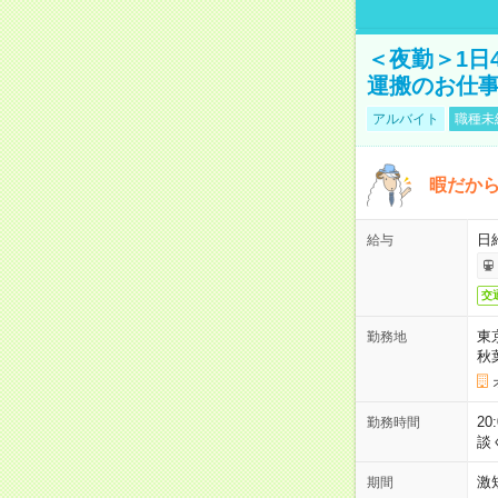
＜夜勤＞1日
運搬のお仕
アルバイト
職種未
暇だか
日
給与
交
東
勤務地
秋
2
勤務時間
談
激
期間