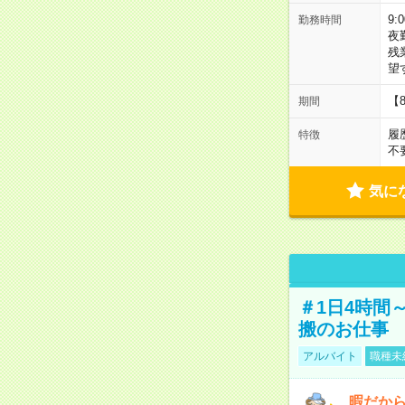
9:
勤務時間
夜
残
望
【
期間
履
特徴
不
気に
＃1日4時間
搬のお仕事
アルバイト
職種未
暇だか