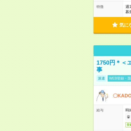
週
特徴
募
気に
1750円＊
事
派遣
WEB登録・面
〇KAD
時給
給与
交