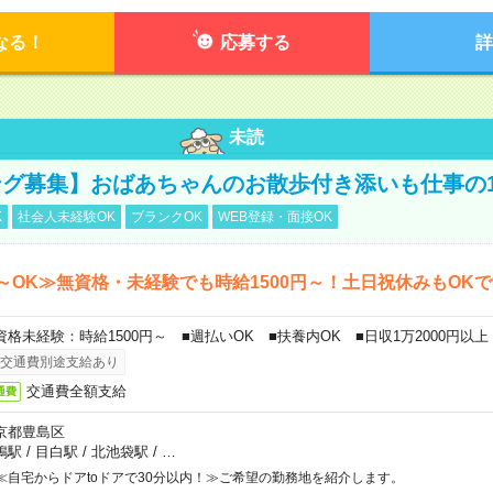
なる！
応募する
詳
未読
グ募集】おばあちゃんのお散歩付き添いも仕事の
K
社会人未経験OK
ブランクOK
WEB登録・面接OK
～OK≫無資格・未経験でも時給1500円～！土日祝休みもOK
資格未経験：時給1500円～ ■週払いOK ■扶養内OK ■日収1万2000円以上
交通費別途支給あり
交通費全額支給
通費
京都豊島区
鴨駅
/
目白駅
/
北池袋駅
/
…
≪自宅からドアtoドアで30分以内！≫ご希望の勤務地を紹介します。