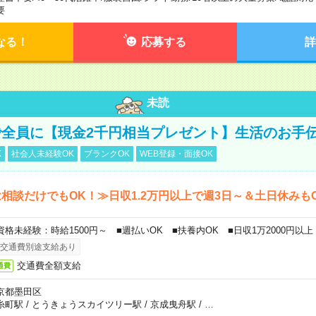
要
なる！
応募する
詳
未読
全員に【現金2千円相当プレゼント】生活のお手
K
社会人未経験OK
ブランクOK
WEB登録・面接OK
相談だけでもOK！≫日収1.2万円以上で週3日～＆土日休みも
資格未経験：時給1500円～ ■週払いOK ■扶養内OK ■日収1万2000円以上
交通費別途支給あり
交通費全額支給
通費
京都墨田区
糸町駅
/
とうきょうスカイツリー駅
/
京成曳舟駅
/
…