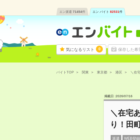
エン派遣
71454
件
エン バイト
82531
件
0
気になるリスト
保存した希
バイトTOP
関東
東京都
港区
＼在宅
掲載日 :
2026
/
07
/
16
＼在宅あ
り！田
派遣
WEB登