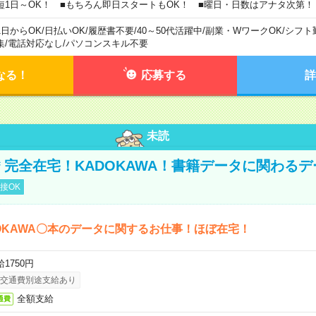
短1日～OK！ ■もちろん即日スタートもOK！ ■曜日・日数はアナタ次第！
1日からOK
/
日払いOK
/
履歴書不要
/
40～50代活躍中
/
副業・WワークOK
/
シフト
集
/
電話対応なし
/
パソコンスキル不要
なる！
応募する
詳
未読
円＊完全在宅！KADOKAWA！書籍データに関わる
接OK
OKAWA〇本のデータに関するお仕事！ほぼ在宅！
1750円
交通費別途支給あり
全額支給
通費