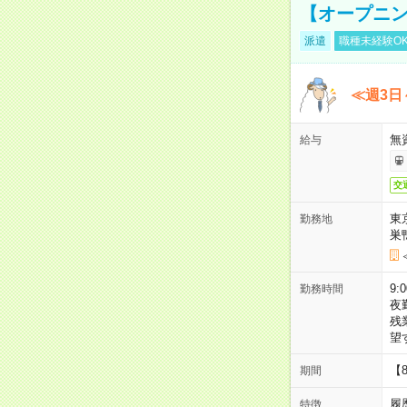
【オープニン
派遣
職種未経験O
≪週3日
無
給与
交
東
勤務地
巣
9:
勤務時間
夜
残
望
【
期間
履
特徴