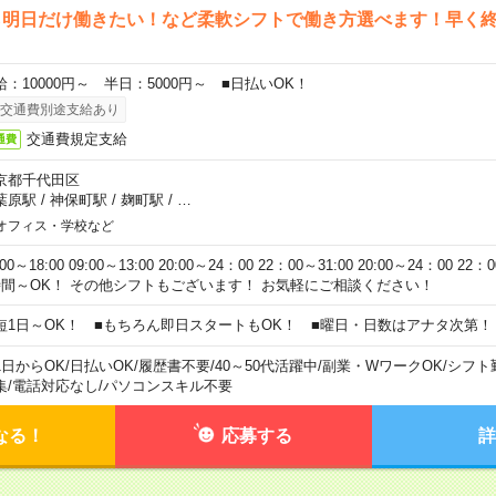
ら明日だけ働きたい！など柔軟シフトで働き方選べます！早く
給：10000円～ 半日：5000円～ ■日払いOK！
交通費別途支給あり
交通費規定支給
通費
京都千代田区
葉原駅
/
神保町駅
/
麹町駅
/
…
オフィス・学校など
:00～18:00 09:00～13:00 20:00～24：00 22：00～31:00 20:00～24：00 2
時間～OK！ その他シフトもございます！ お気軽にご相談ください！
短1日～OK！ ■もちろん即日スタートもOK！ ■曜日・日数はアナタ次第！
1日からOK
/
日払いOK
/
履歴書不要
/
40～50代活躍中
/
副業・WワークOK
/
シフト
集
/
電話対応なし
/
パソコンスキル不要
なる！
応募する
詳