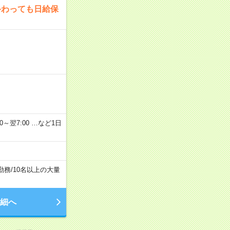
終わっても日給保
2：00～翌7:00 …など1日
勤務
/
10名以上の大量
細へ