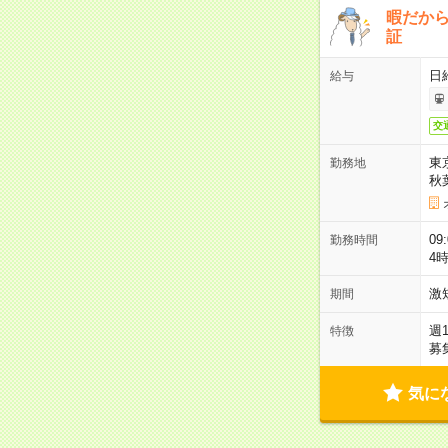
暇だか
証
日
給与
交
東
勤務地
秋
09
勤務時間
4
激
期間
週
特徴
募
気に