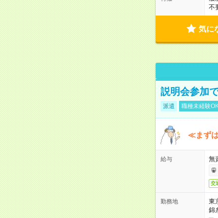
不
気に
説明会参加で
派遣
職種未経験O
≪まずは
無
給与
交
東
勤務地
錦