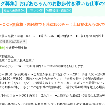
グ募集】おばあちゃんのお散歩付き添いも仕事の
K
社会人未経験OK
ブランクOK
WEB登録・面接OK
～OK≫無資格・未経験でも時給1500円～！土日祝休みもOK
資格未経験：時給1500円～ ■週払いOK ■扶養内OK ■日収1万2000円以上
交通費別途支給あり
交通費全額支給
通費
京都豊島区
鴨駅
/
目白駅
/
北池袋駅
/
…
≪自宅からドアtoドアで30分以内！≫ご希望の勤務地を紹介します。
00～18:00（休憩60分） ■ご希望があれば下記シフトもOK！ 早番 7:00～16:00 遅
勤 16:30～翌9:30 「家族と休みを合わせたい」 「余裕を持って夕飯の準備
業はしたくない」 など、ご希望を教えてくださいね。 ※Wワーク希望の方へ
する勤務時間と、もう1つのお仕事の勤務時間。 合計で週40時間を超える場
8月中のスタートOK！急募！】2カ月～ ■ご応募から最短2～3日後に就業が
歴書不要
/
40～50代活躍中
/
服装自由
/
シフト勤務
/
10名以上の大量募集
/
電話対応