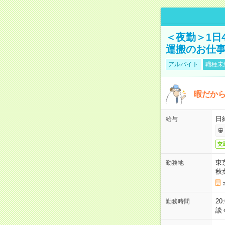
＜夜勤＞1日
運搬のお仕
アルバイト
職種未
暇だか
日
給与
交
東
勤務地
秋
2
勤務時間
談