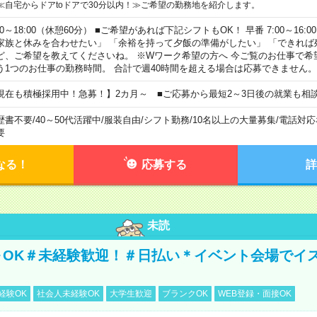
≪自宅からドアtoドアで30分以内！≫ご希望の勤務地を紹介します。
00～18:00（休憩60分） ■ご希望があれば下記シフトもOK！ 早番 7:00～16:00 遅
家族と休みを合わせたい」 「余裕を持って夕飯の準備がしたい」 「できれば
ど、ご希望を教えてくださいね。 ※Wワーク希望の方へ 今ご覧のお仕事で希
う1つのお仕事の勤務時間。 合計で週40時間を超える場合は応募できません。
現在も積極採用中！急募！】2カ月～ ■ご応募から最短2～3日後の就業も相
歴書不要
/
40～50代活躍中
/
服装自由
/
シフト勤務
/
10名以上の大量募集
/
電話対応
要
なる！
応募する
詳
未読
～OK＃未経験歓迎！＃日払い＊イベント会場でイ
経験OK
社会人未経験OK
大学生歓迎
ブランクOK
WEB登録・面接OK