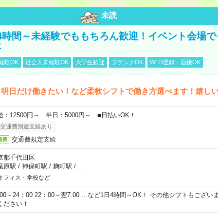
未読
4時間～未経験でももちろん歓迎！イベント会場で
事
経験OK
社会人未経験OK
大学生歓迎
ブランクOK
WEB登録・面接OK
ら明日だけ働きたい！など柔軟シフトで働き方選べます！嬉し
給：12500円～ 半日：5000円～ ■日払いOK！
交通費別途支給あり
交通費規定支給
通費
京都千代田区
葉原駅
/
神保町駅
/
麹町駅
/
…
オフィス・学校など
0:00～24：00 22：00～翌7:00 …など1日4時間～OK！ その他シフトもござ
ください！