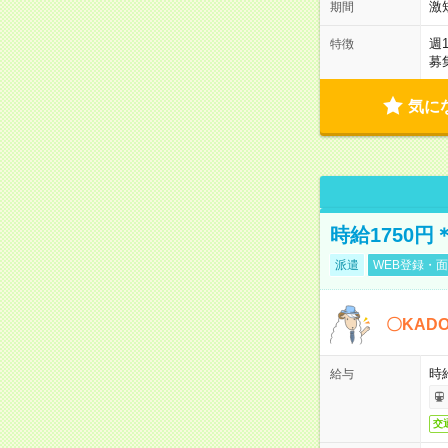
激
期間
週
特徴
募
気に
時給1750
派遣
WEB登録・面
〇KAD
時給
給与
交