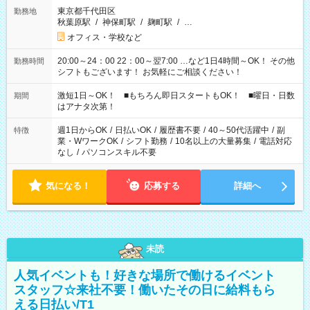
東京都千代田区
勤務地
秋葉原駅
/
神保町駅
/
麹町駅
/
…
オフィス・学校など
20:00～24：00 22：00～翌7:00 …など1日4時間～OK！ その他
勤務時間
シフトもございます！ お気軽にご相談ください！
激短1日～OK！ ■もちろん即日スタートもOK！ ■曜日・日数
期間
はアナタ次第！
週1日からOK
/
日払いOK
/
履歴書不要
/
40～50代活躍中
/
副
特徴
業・WワークOK
/
シフト勤務
/
10名以上の大量募集
/
電話対応
なし
/
パソコンスキル不要
気になる！
応募する
詳細へ
未読
人気イベントも！好きな場所で働けるイベント
スタッフ☆来社不要！働いたその日に給料もら
える日払い/T1