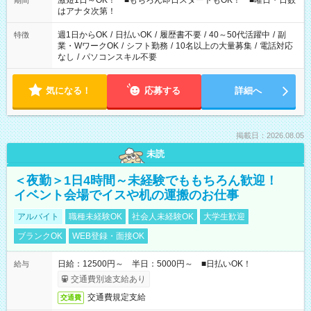
激短1日～OK！ ■もちろん即日スタートもOK！ ■曜日・日数
期間
はアナタ次第！
週1日からOK
/
日払いOK
/
履歴書不要
/
40～50代活躍中
/
副
特徴
業・WワークOK
/
シフト勤務
/
10名以上の大量募集
/
電話対応
なし
/
パソコンスキル不要
気になる！
応募する
詳細へ
掲載日：2026.08.05
未読
＜夜勤＞1日4時間～未経験でももちろん歓迎！
イベント会場でイスや机の運搬のお仕事
アルバイト
職種未経験OK
社会人未経験OK
大学生歓迎
ブランクOK
WEB登録・面接OK
日給：12500円～ 半日：5000円～ ■日払いOK！
給与
交通費別途支給あり
交通費規定支給
交通費