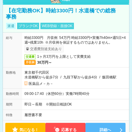
【在宅勤務OK】時給3300円！水道橋での総務
事務
派遣
ブランクOK
WEB登録・面接OK
時給3300円 月収例 54万円 時給3300円×実働7h40m×週5日×4
給与
週+残業10h ※月収例を保証するものではありません。
交通費別途支給あり
1ヶ月3万円を上限として実費支給
交通費
30万円～
月収例
東京都千代田区
勤務地
水道橋駅から徒歩7分
/
九段下駅から徒歩4分
/
飯田橋駅
医薬品メ－カ－
09:00-17:40（休憩60分）実働7時間40分
勤務時間
即日～長期 ※開始日相談OK
期間
履歴書不要
特徴
気になる！
応募する
詳細へ