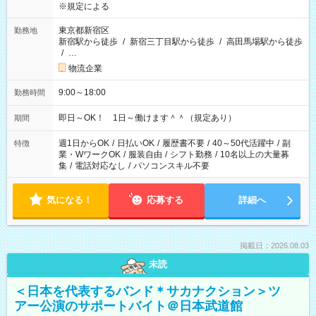
※規定による
東京都新宿区
勤務地
新宿駅から徒歩
/
新宿三丁目駅から徒歩
/
高田馬場駅から徒歩
/
…
物流企業
9:00～18:00
勤務時間
即日～OK！ 1日～働けます＾＾（規定あり）
期間
週1日からOK
/
日払いOK
/
履歴書不要
/
40～50代活躍中
/
副
特徴
業・WワークOK
/
服装自由
/
シフト勤務
/
10名以上の大量募
集
/
電話対応なし
/
パソコンスキル不要
気になる！
応募する
詳細へ
掲載日：2026.08.03
未読
＜日本を代表するバンド＊サカナクション＞ツ
アー公演のサポートバイト＠日本武道館