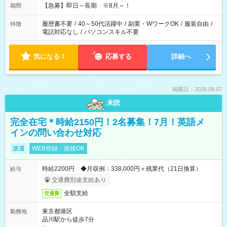
【急募】即日～長期 ※8月～！
期間
履歴書不要
/
40～50代活躍中
/
副業・WワークOK
/
服装自由
/
特徴
電話対応なし
/
パソコンスキル不要
気になる！
応募する
詳細へ
掲載日：2026.08.07
未読
完全在宅＊時給2150円！2名募集！7月！英語メ
インの問い合わせ対応
派遣
WEB登録・面接OK
時給2200円 ◆月収例：338,000円＋残業代（21日換算）
給与
交通費別途支給あり
全額支給
交通費
東京都港区
勤務地
品川駅から徒歩7分