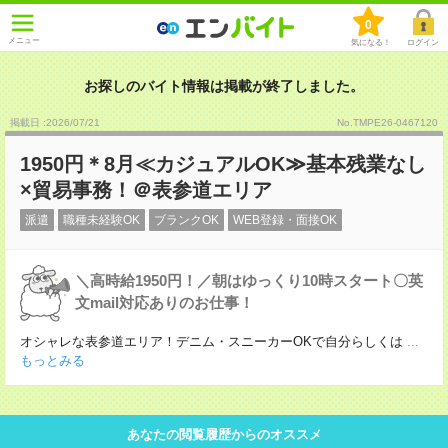
0
メニュー
気になる！
ログイン
お探しのバイト情報は掲載が終了しました。
掲載日 :2026
/
07
/
21
No.TMPE26-0467120
1950円＊8月≪カジュアルOK≫基本残業なし
×貿易事務！＠表参道エリア
派遣
職種未経験OK
ブランクOK
WEB登録・面接OK
＼高時給1950円！／朝はゆっくり10時スタート〇英
文mail対応ありのお仕事！
オシャレな表参道エリア！デニム・スニーカーOKで自分らしくは
...
もっとみる
あなたの閲覧履歴からのオススメ