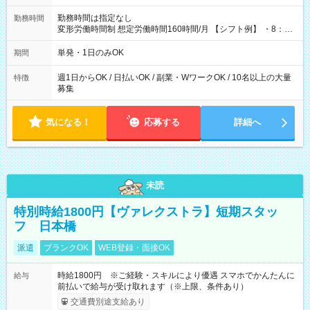
勤務時間は指定なし
勤務時間
変形労働時間制 想定労働時間160時間/月 【シフト例】 ・8：00
～21：00
単発・1日のみOK
期間
週1日からOK / 日払いOK / 副業・WワークOK / 10名以上の大量
特徴
募集
気になる！
応募する
詳細へ
未読
特別時給1800円【ヴァレクストラ】短期スタッ
フ 日本橋
派遣
ブランクOK
WEB登録・面接OK
時給1800円 ※ご経験・スキルにより優遇 スマホでかんたんに
給与
前払いで給与が受け取れます（※上限、条件あり）
交通費別途支給あり