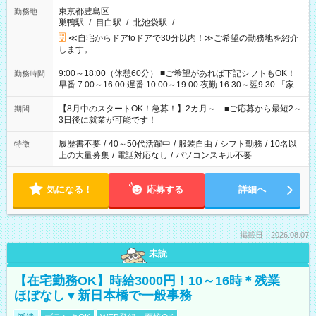
東京都豊島区
勤務地
巣鴨駅
/
目白駅
/
北池袋駅
/
…
≪自宅からドアtoドアで30分以内！≫ご希望の勤務地を紹介
します。
9:00～18:00（休憩60分） ■ご希望があれば下記シフトもOK！
勤務時間
早番 7:00～16:00 遅番 10:00～19:00 夜勤 16:30～翌9:30 「家族
と休みを合わせたい」 「余裕を持って夕飯の準備がしたい」
「できれば残業はしたくない」 など、ご希望を教えてください
【8月中のスタートOK！急募！】2カ月～ ■ご応募から最短2～
期間
ね。 ※Wワーク希望の方へ 今ご覧のお仕事で希望する勤務時間
3日後に就業が可能です！
と、もう1つのお仕事の勤務時間。 合計で週40時間を超える場
合は応募できません。
履歴書不要
/
40～50代活躍中
/
服装自由
/
シフト勤務
/
10名以
特徴
上の大量募集
/
電話対応なし
/
パソコンスキル不要
気になる！
応募する
詳細へ
掲載日：2026.08.07
未読
【在宅勤務OK】時給3000円！10～16時＊残業
ほぼなし▼新日本橋で一般事務