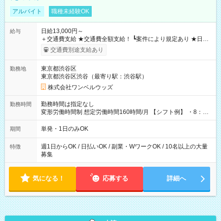
アルバイト
職種未経験OK
日給13,000円～
給与
＋交通費支給 ★交通費全額支給！ ┗案件により規定あり ★日払
いOK！（規定あり） ┗働いたその日に現金GET♪ お仕事後はコ
交通費別途支給あり
ンビニATMから 日払い分を引き落とせます！ 【試用期間】試
用期間なし
東京都渋谷区
勤務地
東京都渋谷区渋谷（最寄り駅：渋谷駅）
株式会社ワンベルウッズ
勤務時間は指定なし
勤務時間
変形労働時間制 想定労働時間160時間/月 【シフト例】 ・8：00
～21：00
単発・1日のみOK
期間
週1日からOK / 日払いOK / 副業・WワークOK / 10名以上の大量
特徴
募集
気になる！
応募する
詳細へ