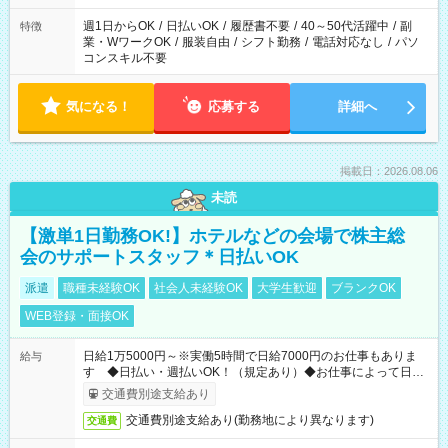
週1日からOK
/
日払いOK
/
履歴書不要
/
40～50代活躍中
/
副
特徴
業・WワークOK
/
服装自由
/
シフト勤務
/
電話対応なし
/
パソ
コンスキル不要
気になる！
応募する
詳細へ
掲載日：2026.08.06
未読
【激単1日勤務OK!】ホテルなどの会場で株主総
会のサポートスタッフ＊日払いOK
派遣
職種未経験OK
社会人未経験OK
大学生歓迎
ブランクOK
WEB登録・面接OK
日給1万5000円～※実働5時間で日給7000円のお仕事もありま
給与
す ◆日払い・週払いOK！（規定あり）◆お仕事によって日給
も異なります
交通費別途支給あり
交通費別途支給あり(勤務地により異なります)
交通費