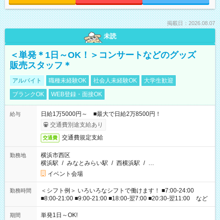
掲載日：2026.08.07
未読
＜単発＊1日～OK！＞コンサートなどのグッズ
販売スタッフ＊
アルバイト
職種未経験OK
社会人未経験OK
大学生歓迎
ブランクOK
WEB登録・面接OK
日給1万5000円～ ■最大で日給2万8500円！
給与
交通費別途支給あり
交通費規定支給
交通費
横浜市西区
勤務地
横浜駅
/
みなとみらい駅
/
西横浜駅
/
…
イベント会場
＜シフト例＞ いろいろなシフトで働けます！ ■7:00-24:00
勤務時間
■8:00-21:00 ■9:00-21:00 ■18:00-翌7:00 ■20:30-翌11:00 など
単発1日～OK!
期間