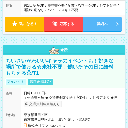
週1日からOK
/
履歴書不要
/
副業・WワークOK
/
シフト勤務
/
特徴
電話対応なし
/
パソコンスキル不要
気になる！
応募する
詳細へ
未読
ちいさいかわいいキャラのイベントも！好きな
場所で働ける☆来社不要！働いたその日に給料
もらえる◎/T1
アルバイト
職種未経験OK
日給13,000円～
給与
＋交通費支給 ★交通費全額支給！ ┗案件により規定あり ★日払
いOK！（規定あり） ┗働いたその日に現金GET♪ お仕事後はコ
交通費別途支給あり
ンビニATMから 日払い分を引き落とせます！ 【試用期間】試
用期間なし
東京都世田谷区
勤務地
東京都世田谷区北沢（最寄り駅：下北沢駅）
株式会社ワンベルウッズ