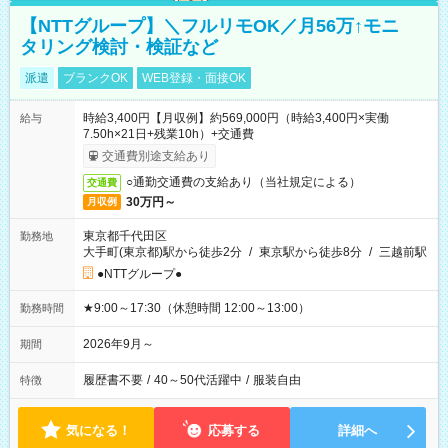
【NTTグループ】＼フルリモOK／月56万↑モニ
タリング検討・検証など
派遣
ブランクOK
WEB登録・面接OK
時給3,400円【月収例】約569,000円（時給3,400円×実働
給与
7.50h×21日+残業10h）+交通費
交通費別途支給あり
○通勤交通費の支給あり（当社規定による）
交通費
30万円～
月収例
東京都千代田区
勤務地
大手町(東京都)駅から徒歩2分
/
東京駅から徒歩8分
/
三越前駅
●NTTグループ●
★9:00～17:30（休憩時間 12:00～13:00）
勤務時間
2026年9月～
期間
履歴書不要
/
40～50代活躍中
/
服装自由
特徴
気になる！
応募する
詳細へ