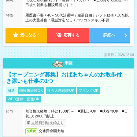
【現在も積極採用中！急募！】2カ月～ ■ご応募から最短2～3
期間
の方へ 今ご覧のお仕事で希望する勤務時間と、もう1つのお仕事
日後の就業も相談可能です！
の勤務時間。 合計で週40時間を超える場合は応募できません。
履歴書不要
/
40～50代活躍中
/
服装自由
/
シフト勤務
/
10名以
特徴
上の大量募集
/
電話対応なし
/
パソコンスキル不要
気になる！
応募する
詳細へ
掲載日：2026.08.08
未読
【オープニング募集】おばあちゃんのお散歩付
き添いも仕事の1つ
派遣
職種未経験OK
社会人未経験OK
ブランクOK
WEB登録・面接OK
無資格未経験：時給1500円～ ■週払いOK ■扶養内OK ■日
給与
収1万2000円以上
交通費別途支給あり
交通費全額支給
交通費