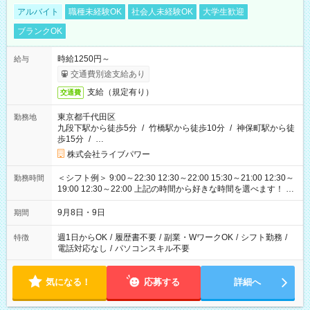
アルバイト
職種未経験OK
社会人未経験OK
大学生歓迎
ブランクOK
時給1250円～
給与
交通費別途支給あり
支給（規定有り）
交通費
東京都千代田区
勤務地
九段下駅から徒歩5分
/
竹橋駅から徒歩10分
/
神保町駅から徒
歩15分
/
…
株式会社ライブパワー
＜シフト例＞ 9:00～22:30 12:30～22:00 15:30～21:00 12:30～
勤務時間
19:00 12:30～22:00 上記の時間から好きな時間を選べます！ ※
時間は変更となる可能性があります
9月8日・9日
期間
週1日からOK
/
履歴書不要
/
副業・WワークOK
/
シフト勤務
/
特徴
電話対応なし
/
パソコンスキル不要
気になる！
応募する
詳細へ