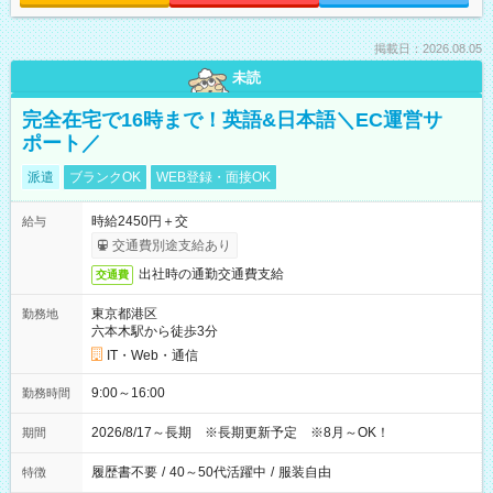
掲載日：2026.08.05
未読
完全在宅で16時まで！英語&日本語＼EC運営サ
ポート／
派遣
ブランクOK
WEB登録・面接OK
時給2450円＋交
給与
交通費別途支給あり
出社時の通勤交通費支給
交通費
東京都港区
勤務地
六本木駅から徒歩3分
IT・Web・通信
9:00～16:00
勤務時間
2026/8/17～長期 ※長期更新予定 ※8月～OK！
期間
履歴書不要
/
40～50代活躍中
/
服装自由
特徴