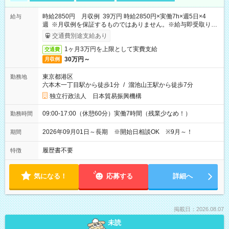
時給2850円 月収例 39万円 時給2850円×実働7h×週5日×4
給与
週 ※月収例を保証するものではありません。※給与即受取りサ
ービス利用可（利用条件有）
交通費別途支給あり
1ヶ月3万円を上限として実費支給
交通費
30万円～
月収例
東京都港区
勤務地
六本木一丁目駅から徒歩1分
/
溜池山王駅から徒歩7分
独立行政法人 日本貿易振興機構
09:00-17:00（休憩60分）実働7時間（残業少なめ！）
勤務時間
2026年09月01日～長期 ※開始日相談OK ※9月～！
期間
履歴書不要
特徴
気になる！
応募する
詳細へ
掲載日：2026.08.07
未読