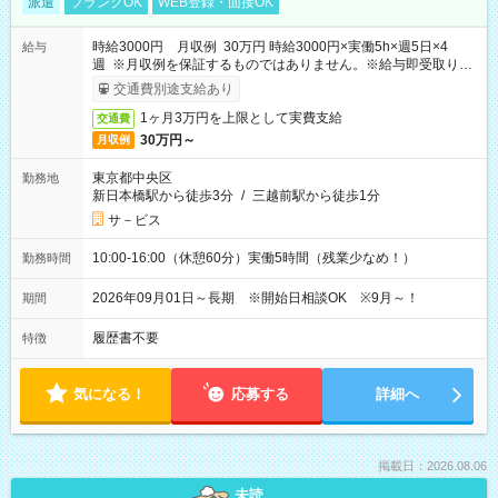
派遣
ブランクOK
WEB登録・面接OK
時給3000円 月収例 30万円 時給3000円×実働5h×週5日×4
給与
週 ※月収例を保証するものではありません。※給与即受取りサ
ービス利用可（利用条件有）
交通費別途支給あり
1ヶ月3万円を上限として実費支給
交通費
30万円～
月収例
東京都中央区
勤務地
新日本橋駅から徒歩3分
/
三越前駅から徒歩1分
サ－ビス
10:00-16:00（休憩60分）実働5時間（残業少なめ！）
勤務時間
2026年09月01日～長期 ※開始日相談OK ※9月～！
期間
履歴書不要
特徴
気になる！
応募する
詳細へ
掲載日：2026.08.06
未読