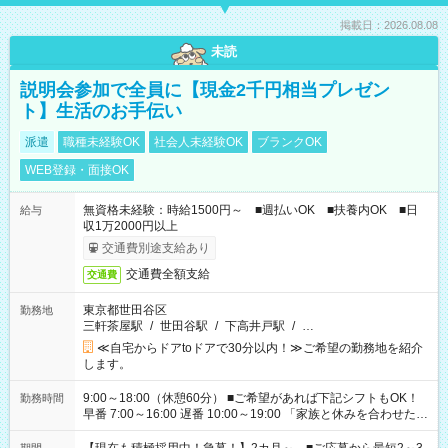
掲載日：2026.08.08
未読
説明会参加で全員に【現金2千円相当プレゼン
ト】生活のお手伝い
派遣
職種未経験OK
社会人未経験OK
ブランクOK
WEB登録・面接OK
無資格未経験：時給1500円～ ■週払いOK ■扶養内OK ■日
給与
収1万2000円以上
交通費別途支給あり
交通費全額支給
交通費
東京都世田谷区
勤務地
三軒茶屋駅
/
世田谷駅
/
下高井戸駅
/
…
≪自宅からドアtoドアで30分以内！≫ご希望の勤務地を紹介
します。
9:00～18:00（休憩60分） ■ご希望があれば下記シフトもOK！
勤務時間
早番 7:00～16:00 遅番 10:00～19:00 「家族と休みを合わせた
い」 「余裕を持って夕飯の準備がしたい」 「できれば残業はし
たくない」 など、ご希望を教えてくださいね。 ※Wワーク希望