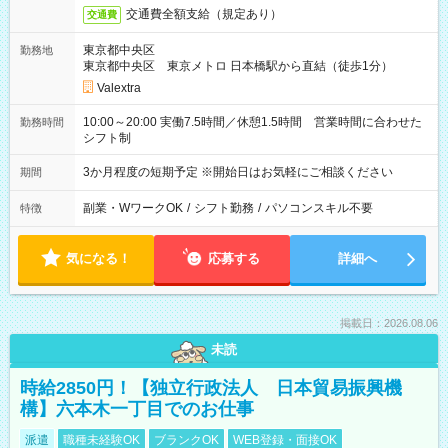
交通費全額支給（規定あり）
交通費
東京都中央区
勤務地
東京都中央区 東京メトロ 日本橋駅から直結（徒歩1分）
Valextra
10:00～20:00 実働7.5時間／休憩1.5時間 営業時間に合わせた
勤務時間
シフト制
3か月程度の短期予定 ※開始日はお気軽にご相談ください
期間
副業・WワークOK
/
シフト勤務
/
パソコンスキル不要
特徴
気になる！
応募する
詳細へ
掲載日：2026.08.06
未読
時給2850円！【独立行政法人 日本貿易振興機
構】六本木一丁目でのお仕事
派遣
職種未経験OK
ブランクOK
WEB登録・面接OK