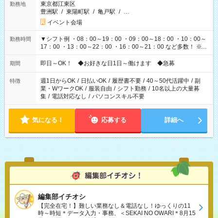
東京都江東区
勤務地
豊洲駅
/
東陽町駅
/
亀戸駅
/
…
イベント会場
▼シフト例 ・08：00～19：00 ・09：00～18：00 ・10：00～
勤務時間
17：00 ・13：00～22：00 ・16：00～21：00 など多数！ ※お
仕事により勤務時間が異なります
即日～OK！ ◆お好きな日1日～働けます ◆急募
期間
週1日からOK
/
日払いOK
/
履歴書不要
/
40～50代活躍中
/
副
特徴
業・WワークOK
/
服装自由
/
シフト勤務
/
10名以上の大量募
集
/
電話対応なし
/
パソコンスキル不要
気になる！
応募する
詳細へ
編集部イチオシ
【完全在宅！】難しい業務なし＆電話なし！ゆっくりの11
時～時短＊データ入力・事務、＜SEKAI NO OWARI＊8月15