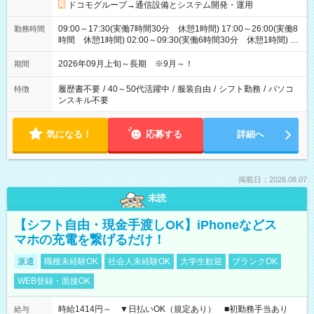
ドコモグループ→通信設備とシステム開発・運用
09:00～17:30(実働7時間30分 休憩1時間) 17:00～26:00(実働8
勤務時間
時間 休憩1時間) 02:00～09:30(実働6時間30分 休憩1時間) ※
日勤は就業時間1/夜勤は就業時間2.3を連続で行って頂きます
2026年09月上旬～長期 ※9月～！
期間
履歴書不要
/
40～50代活躍中
/
服装自由
/
シフト勤務
/
パソコ
特徴
ンスキル不要
気になる！
応募する
詳細へ
掲載日：2026.08.07
未読
【シフト自由・現金手渡しOK】iPhoneなどス
マホの充電を繋げるだけ！
派遣
職種未経験OK
社会人未経験OK
大学生歓迎
ブランクOK
WEB登録・面接OK
時給1414円～ ▼日払いOK（規定あり） ■初勤務手当あり
給与