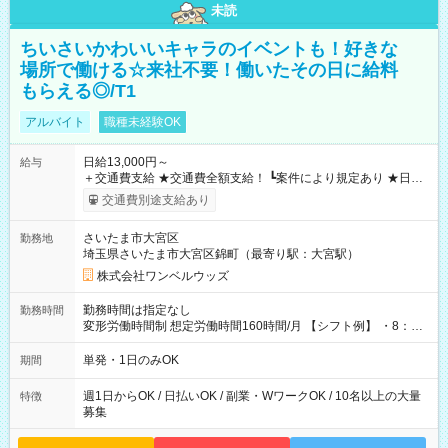
未読
ちいさいかわいいキャラのイベントも！好きな
場所で働ける☆来社不要！働いたその日に給料
もらえる◎/T1
アルバイト
職種未経験OK
日給13,000円～
給与
＋交通費支給 ★交通費全額支給！ ┗案件により規定あり ★日払
いOK！（規定あり） ┗働いたその日に現金GET♪ お仕事後はコ
交通費別途支給あり
ンビニATMから 日払い分を引き落とせます！ 【試用期間】試
用期間なし
さいたま市大宮区
勤務地
埼玉県さいたま市大宮区錦町（最寄り駅：大宮駅）
株式会社ワンベルウッズ
勤務時間は指定なし
勤務時間
変形労働時間制 想定労働時間160時間/月 【シフト例】 ・8：00
～21：00
単発・1日のみOK
期間
週1日からOK / 日払いOK / 副業・WワークOK / 10名以上の大量
特徴
募集