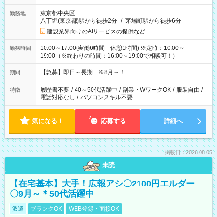
東京都中央区
勤務地
八丁堀(東京都)駅から徒歩2分
/
茅場町駅から徒歩6分
建設業界向けのAIサービスの提供など
10:00～17:00(実働6時間 休憩1時間) ※定時：10:00～
勤務時間
19:00（※終わりの時間：16:00～19:00で相談可！）
【急募】即日～長期 ※8月～！
期間
履歴書不要
/
40～50代活躍中
/
副業・WワークOK
/
服装自由
/
特徴
電話対応なし
/
パソコンスキル不要
気になる！
応募する
詳細へ
掲載日：2026.08.05
未読
【在宅基本】大手！広報アシ〇2100円エルダー
〇9月～＊50代活躍中
派遣
ブランクOK
WEB登録・面接OK