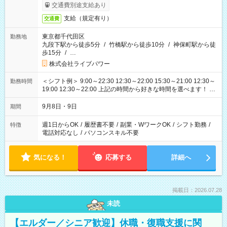
交通費別途支給あり
支給（規定有り）
交通費
東京都千代田区
勤務地
九段下駅から徒歩5分
/
竹橋駅から徒歩10分
/
神保町駅から徒
歩15分
/
…
株式会社ライブパワー
＜シフト例＞ 9:00～22:30 12:30～22:00 15:30～21:00 12:30～
勤務時間
19:00 12:30～22:00 上記の時間から好きな時間を選べます！ ※
時間は変更となる可能性があります
9月8日・9日
期間
週1日からOK
/
履歴書不要
/
副業・WワークOK
/
シフト勤務
/
特徴
電話対応なし
/
パソコンスキル不要
気になる！
応募する
詳細へ
掲載日：2026.07.28
未読
【エルダー／シニア歓迎】休職・復職支援に関