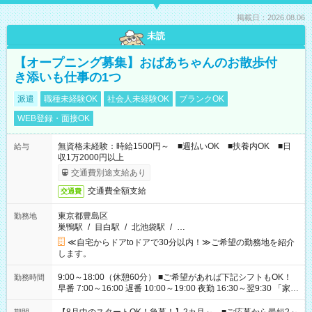
掲載日：2026.08.06
未読
【オープニング募集】おばあちゃんのお散歩付
き添いも仕事の1つ
派遣
職種未経験OK
社会人未経験OK
ブランクOK
WEB登録・面接OK
無資格未経験：時給1500円～ ■週払いOK ■扶養内OK ■日
給与
収1万2000円以上
交通費別途支給あり
交通費全額支給
交通費
東京都豊島区
勤務地
巣鴨駅
/
目白駅
/
北池袋駅
/
…
≪自宅からドアtoドアで30分以内！≫ご希望の勤務地を紹介
します。
9:00～18:00（休憩60分） ■ご希望があれば下記シフトもOK！
勤務時間
早番 7:00～16:00 遅番 10:00～19:00 夜勤 16:30～翌9:30 「家族
と休みを合わせたい」 「余裕を持って夕飯の準備がしたい」
「できれば残業はしたくない」 など、ご希望を教えてください