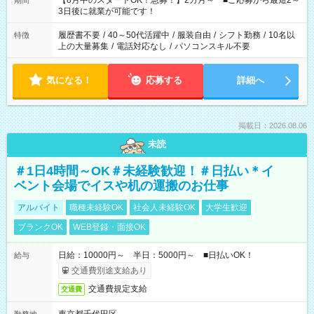
【8月中のスタートOK！急募！】2カ月～ ■ご応募から最短2～
期間
ね。 ※Wワーク希望の方へ 今ご覧のお仕事で希望する勤務時間
3日後に就業が可能です！
と、もう1つのお仕事の勤務時間。 合計で週40時間を超える場
合は応募できません。
履歴書不要
/
40～50代活躍中
/
服装自由
/
シフト勤務
/
10名以
特徴
上の大量募集
/
電話対応なし
/
パソコンスキル不要
気になる！
応募する
詳細へ
掲載日：2026.08.06
未読
＃1日4時間～OK＃未経験歓迎！＃日払い＊イ
ベント会場でイスや机の運搬のお仕事
アルバイト
職種未経験OK
社会人未経験OK
大学生歓迎
ブランクOK
WEB登録・面接OK
日給：10000円～ 半日：5000円～ ■日払いOK！
給与
交通費別途支給あり
交通費規定支給
交通費