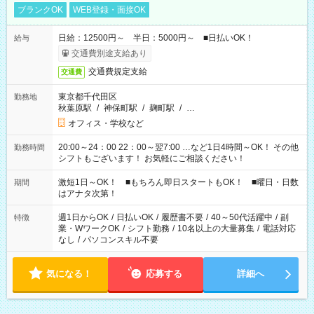
ブランクOK
WEB登録・面接OK
日給：12500円～ 半日：5000円～ ■日払いOK！
給与
交通費別途支給あり
交通費規定支給
交通費
東京都千代田区
勤務地
秋葉原駅
/
神保町駅
/
麹町駅
/
…
オフィス・学校など
20:00～24：00 22：00～翌7:00 …など1日4時間～OK！ その他
勤務時間
シフトもございます！ お気軽にご相談ください！
激短1日～OK！ ■もちろん即日スタートもOK！ ■曜日・日数
期間
はアナタ次第！
週1日からOK
/
日払いOK
/
履歴書不要
/
40～50代活躍中
/
副
特徴
業・WワークOK
/
シフト勤務
/
10名以上の大量募集
/
電話対応
なし
/
パソコンスキル不要
気になる！
応募する
詳細へ