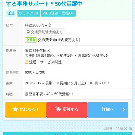
する事務サポート＊50代活躍中
派遣
ブランクOK
WEB登録・面接OK
時給2000円＋交
給与
交通費別途支給あり
交通費支給(社内規定あり)
交通費
東京都千代田区
勤務地
大手町(東京都)駅から徒歩1分
/
東京駅から徒歩6分
流通・サービス関連
9:00～17:00
勤務時間
2026/8/17～長期 ※長期(2ヶ月以上) ※8月～OK！
期間
履歴書不要
/
40～50代活躍中
特徴
気になる！
応募する
詳細へ
掲載日：2026.07.29