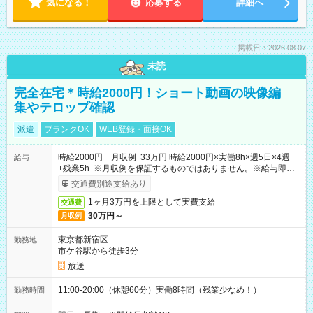
気になる！
応募する
詳細へ
掲載日：2026.08.07
未読
完全在宅＊時給2000円！ショート動画の映像編
集やテロップ確認
派遣
ブランクOK
WEB登録・面接OK
時給2000円 月収例 33万円 時給2000円×実働8h×週5日×4週
給与
+残業5h ※月収例を保証するものではありません。※給与即受
取りサービス利用可（利用条件有）
交通費別途支給あり
1ヶ月3万円を上限として実費支給
交通費
30万円～
月収例
東京都新宿区
勤務地
市ケ谷駅から徒歩3分
放送
11:00-20:00（休憩60分）実働8時間（残業少なめ！）
勤務時間