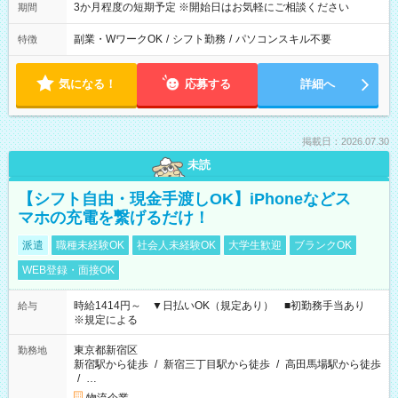
3か月程度の短期予定 ※開始日はお気軽にご相談ください
期間
副業・WワークOK
/
シフト勤務
/
パソコンスキル不要
特徴
気になる！
応募する
詳細へ
掲載日：2026.07.30
未読
【シフト自由・現金手渡しOK】iPhoneなどス
マホの充電を繋げるだけ！
派遣
職種未経験OK
社会人未経験OK
大学生歓迎
ブランクOK
WEB登録・面接OK
時給1414円～ ▼日払いOK（規定あり） ■初勤務手当あり
給与
※規定による
東京都新宿区
勤務地
新宿駅から徒歩
/
新宿三丁目駅から徒歩
/
高田馬場駅から徒歩
/
…