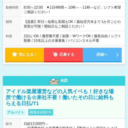
8:00～22:00 ▼1日4時間～ 10時～・11時～など、シフト希望
勤務時間
ご相談ください！
【急募】即日～短期も長期もOK！最短翌月末まで 1か月ごとの
期間
更新が可能！開始日もご相談ください！
日払いOK
/
履歴書不要
/
副業・WワークOK
/
服装自由
/
シフト
特徴
勤務
/
10名以上の大量募集
/
パソコンスキル不要
気になる！
応募する
詳細へ
未読
アイドル楽屋運営などの人気イベも！好きな場
所で働ける☆来社不要！働いたその日に給料も
らえる日払/T1
アルバイト
職種未経験OK
日給13,000円～
給与