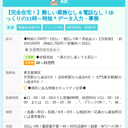
未読
【完全在宅！】難しい業務なし＆電話なし！ゆ
っくりの11時～時短＊データ入力・事務
派遣
職種未経験OK
ブランクOK
WEB登録・面接OK
◆時給1,700円＊日払い・週払いOK＊昇給あり♪【月収例】 ・約
給与
204,000円 （時給1,700円 × 実働6h × 20日）
交通費別途支給あり
◆全額支給 ＊家が少し遠くても安心！
交通費
20～25万円
月収例
東京都港区
勤務地
竹芝駅から徒歩2分
/
浜松町駅から徒歩4分
/
大門(東京都)駅か
ら徒歩5分
/
…
◆港区にある情報セキュリティ企業◆
◆11：00～18：30のうち実働6時間、休憩60分 ※11：00～18：
勤務時間
00 または 11：30～18：30 。*。ブランクOK！。*。 例え
ば前職が、 在宅/財団法人/事務/コールセンター/受付/販売/カフェ
スタッフ スイーツ販売/ホテルフロント/化粧品販売/など 様々な
＜急募＞即日～長期／8月～9月～も相談OK！応募から最短即日
期間
業界から入社して活躍されています♪
には選考案内♪
日払いOK
/
履歴書不要
/
40～50代活躍中
/
副業・WワークOK
/
特徴