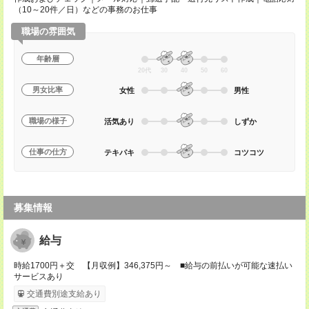
（10～20件／日）などの事務のお仕事
職場の雰囲気
年齢層
20代
30
40
50
60
男女比率
女性
男性
職場の様子
活気あり
しずか
仕事の仕方
テキパキ
コツコツ
募集情報
給与
時給1700円＋交 【月収例】346,375円～ ■給与の前払いが可能な速払い
サービスあり
交通費別途支給あり