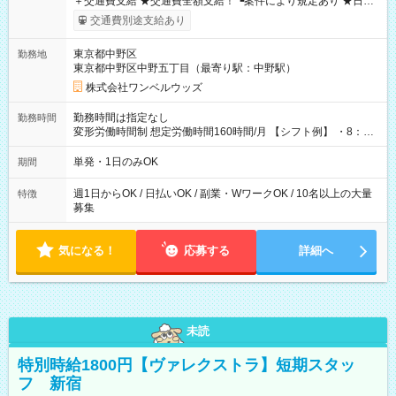
＋交通費支給 ★交通費全額支給！ ┗案件により規定あり ★日払
いOK！（規定あり） ┗働いたその日に現金GET♪ お仕事後はコ
交通費別途支給あり
ンビニATMから 日払い分を引き落とせます！ 【試用期間】試
用期間なし
東京都中野区
勤務地
東京都中野区中野五丁目（最寄り駅：中野駅）
株式会社ワンベルウッズ
勤務時間は指定なし
勤務時間
変形労働時間制 想定労働時間160時間/月 【シフト例】 ・8：00
～21：00
単発・1日のみOK
期間
週1日からOK / 日払いOK / 副業・WワークOK / 10名以上の大量
特徴
募集
気になる！
応募する
詳細へ
未読
特別時給1800円【ヴァレクストラ】短期スタッ
フ 新宿