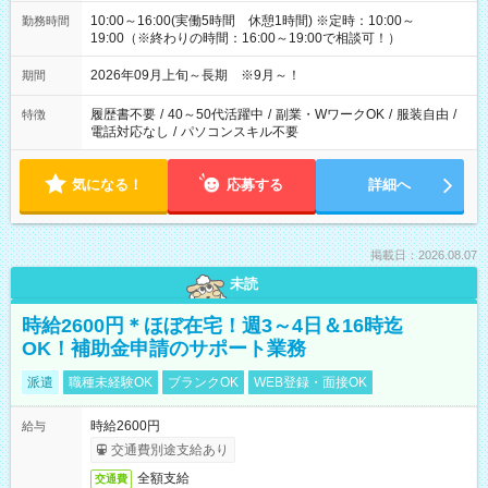
10:00～16:00(実働5時間 休憩1時間) ※定時：10:00～
勤務時間
19:00（※終わりの時間：16:00～19:00で相談可！）
2026年09月上旬～長期 ※9月～！
期間
履歴書不要
/
40～50代活躍中
/
副業・WワークOK
/
服装自由
/
特徴
電話対応なし
/
パソコンスキル不要
気になる！
応募する
詳細へ
掲載日：2026.08.07
未読
時給2600円＊ほぼ在宅！週3～4日＆16時迄
OK！補助金申請のサポート業務
派遣
職種未経験OK
ブランクOK
WEB登録・面接OK
時給2600円
給与
交通費別途支給あり
全額支給
交通費