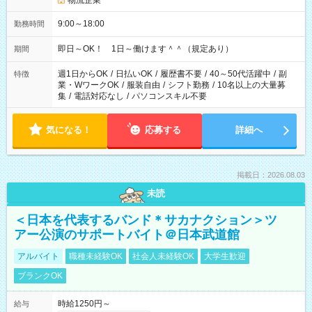
物流企業
9:00～18:00
勤務時間
即日～OK！ 1日～働けます＾＾（規定あり）
期間
週1日からOK
/
日払いOK
/
履歴書不要
/
40～50代活躍中
/
副
特徴
業・WワークOK
/
服装自由
/
シフト勤務
/
10名以上の大量募
集
/
電話対応なし
/
パソコンスキル不要
気になる！
応募する
詳細へ
掲載日：2026.08.03
未読
＜日本を代表するバンド＊サカナクション＞ツ
アー公演のサポートバイト＠日本武道館
アルバイト
職種未経験OK
社会人未経験OK
大学生歓迎
ブランクOK
時給1250円～
給与