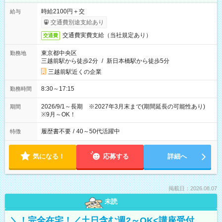
時給2100円＋交
給与
交通費別途支給あり
交通費実費支給（当社規定あり）
交通費
東京都中央区
勤務地
三越前駅から徒歩2分
/
新日本橋駅から徒歩5分
三越前駅近くの企業
8:30～17:15
勤務時間
2026/9/1～長期 ※2027年3月末まで(期間延長の可能性あり)
期間
※9月～OK！
履歴書不要
/
40～50代活躍中
特徴
気になる！
応募する
詳細へ
掲載日：2026.08.07
未読
＼！完全在宅！／土日含む週2～OK<講座受付