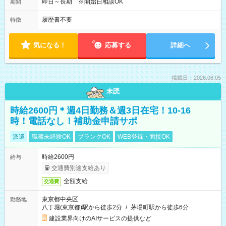
即日～長期 ※開始日相談OK
期間
履歴書不要
特徴
気になる！
応募する
詳細へ
掲載日：2026.08.05
未読
時給2600円＊週4日勤務＆週3日在宅！10-16
時！電話なし！補助金申請サポ
派遣
職種未経験OK
ブランクOK
WEB登録・面接OK
時給2600円
給与
交通費別途支給あり
全額支給
交通費
東京都中央区
勤務地
八丁堀(東京都)駅から徒歩2分
/
茅場町駅から徒歩6分
建設業界向けのAIサービスの提供など