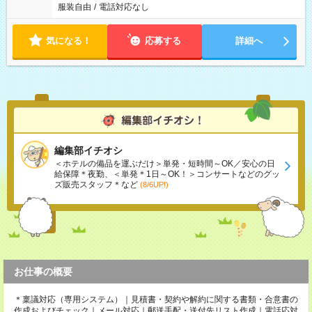
服装自由
/
電話対応なし
気になる！
応募する
詳細へ
編集部イチオシ
＜ホテルの備品を運ぶだけ＞単発・短時間～OK／安心の日
給保障＊夜勤、＜単発＊1日～OK！＞コンサートなどのグッ
ズ販売スタッフ＊など
(8/6UP!)
お仕事の概要
＊稟議対応（専用システム）｜見積書・契約や解約に関する書類・合意書の
作成およびチェック｜メール対応｜郵送手配・送付先リスト作成｜電話応対