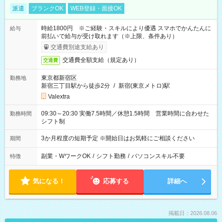
派遣
ブランクOK
WEB登録・面接OK
時給1800円 ※ご経験・スキルにより優遇 スマホでかんたんに
給与
前払いで給与が受け取れます（※上限、条件あり）
交通費別途支給あり
交通費全額支給（規定あり）
交通費
東京都新宿区
勤務地
新宿三丁目駅から徒歩2分
/
新宿(東京メトロ)駅
Valextra
09:30～20:30 実働7.5時間／休憩1.5時間 営業時間に合わせた
勤務時間
シフト制
3か月程度の短期予定 ※開始日はお気軽にご相談ください
期間
副業・WワークOK
/
シフト勤務
/
パソコンスキル不要
特徴
気になる！
応募する
詳細へ
掲載日：2026.08.06