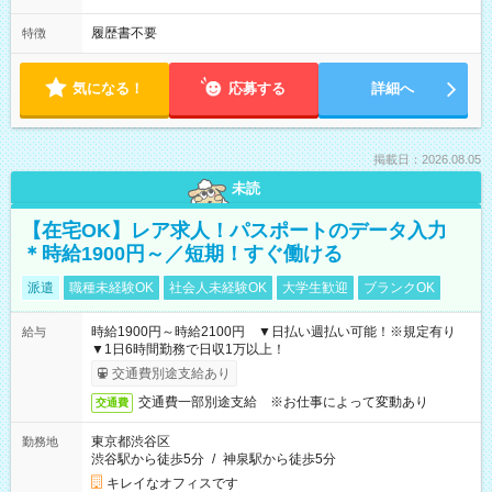
履歴書不要
特徴
気になる！
応募する
詳細へ
掲載日：2026.08.05
未読
【在宅OK】レア求人！パスポートのデータ入力
＊時給1900円～／短期！すぐ働ける
派遣
職種未経験OK
社会人未経験OK
大学生歓迎
ブランクOK
時給1900円～時給2100円 ▼日払い週払い可能！※規定有り
給与
▼1日6時間勤務で日収1万以上！
交通費別途支給あり
交通費一部別途支給 ※お仕事によって変動あり
交通費
東京都渋谷区
勤務地
渋谷駅から徒歩5分
/
神泉駅から徒歩5分
キレイなオフィスです