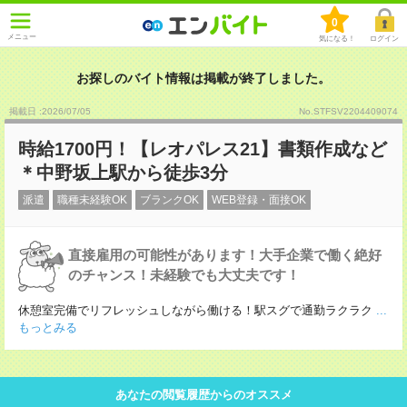
0
メニュー
気になる！
ログイン
お探しのバイト情報は掲載が終了しました。
掲載日 :2026
/
07
/
05
No.STFSV2204409074
時給1700円！【レオパレス21】書類作成など
＊中野坂上駅から徒歩3分
派遣
職種未経験OK
ブランクOK
WEB登録・面接OK
直接雇用の可能性があります！大手企業で働く絶好
のチャンス！未経験でも大丈夫です！
休憩室完備でリフレッシュしながら働ける！駅スグで通勤ラクラク
...
もっとみる
あなたの閲覧履歴からのオススメ