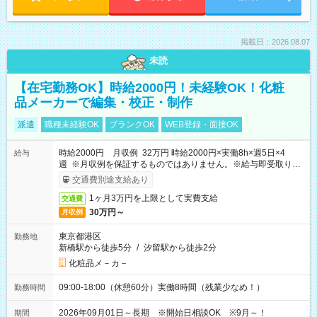
掲載日：2026.08.07
未読
【在宅勤務OK】時給2000円！未経験OK！化粧
品メーカーで編集・校正・制作
派遣
職種未経験OK
ブランクOK
WEB登録・面接OK
時給2000円 月収例 32万円 時給2000円×実働8h×週5日×4
給与
週 ※月収例を保証するものではありません。※給与即受取りサ
ービス利用可（利用条件有）
交通費別途支給あり
1ヶ月3万円を上限として実費支給
交通費
30万円～
月収例
東京都港区
勤務地
新橋駅から徒歩5分
/
汐留駅から徒歩2分
化粧品メ－カ－
09:00-18:00（休憩60分）実働8時間（残業少なめ！）
勤務時間
2026年09月01日～長期 ※開始日相談OK ※9月～！
期間