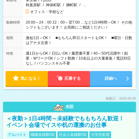
東京都千代田区
勤務地
秋葉原駅
/
神保町駅
/
麹町駅
/
…
オフィス・学校など
20:00～24：00 22：00～翌7:00 …など1日4時間～OK！ その他
勤務時間
シフトもございます！ お気軽にご相談ください！
激短1日～OK！ ■もちろん即日スタートもOK！ ■曜日・日数
期間
はアナタ次第！
週1日からOK
/
日払いOK
/
履歴書不要
/
40～50代活躍中
/
副
特徴
業・WワークOK
/
シフト勤務
/
10名以上の大量募集
/
電話対応
なし
/
パソコンスキル不要
気になる！
応募する
詳細へ
掲載日：2026.08.05
未読
＜夜勤＞1日4時間～未経験でももちろん歓迎！
イベント会場でイスや机の運搬のお仕事
アルバイト
職種未経験OK
社会人未経験OK
大学生歓迎