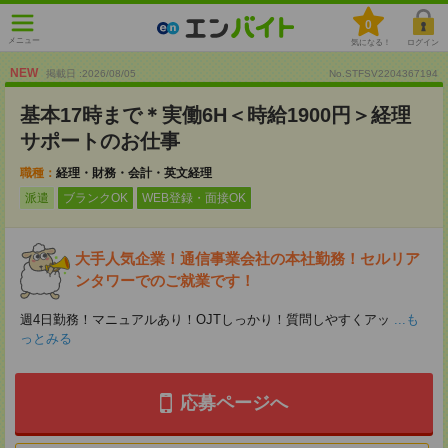
0
メニュー
気になる！
ログイン
NEW
掲載日 :2026
/
08
/
05
No.STFSV2204367194
基本17時まで＊実働6H＜時給1900円＞経理
サポートのお仕事
職種：
経理・財務・会計・英文経理
派遣
ブランクOK
WEB登録・面接OK
大手人気企業！通信事業会社の本社勤務！セルリア
ンタワーでのご就業です！
週4日勤務！マニュアルあり！OJTしっかり！質問しやすくアッ
...も
っとみる
応募ページへ