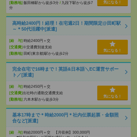
気になる！
[勤務地]
飯田橋駅から徒歩3分
/
九段下駅から徒歩7
分
高時給2400円！経理！在宅週2日！期間限定@田町駅
～＊50代活躍中[派遣]
[給 与]
時給2400円＋交
[交通費]
※交通費別途支給
気になる！
[勤務地]
田町(東京都)駅から徒歩2分
完全在宅で16時まで！英語&日本語＼EC運営サポー
ト／[派遣]
[給 与]
時給2450円＋交
[交通費]
出社時の通勤交通費支給
気になる！
[勤務地]
六本木駅から徒歩3分
基本17時まで＊時給2000円＊社内伝票起票・金額照
合など[派遣]
[給 与]
時給2000円＋交 【月収例】300,000円