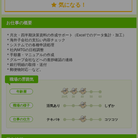
気になる！
お仕事の概要
＊月次・四半期決算資料の作成サポート（Excelでのデータ集計・加工）
＊海外子会社の支払い内容チェック
＊システムでの各種申請処理
＊社内MTGの日程調整
＊手順書・マニュアルの作成
＊グループ会社などへの進捗確認の連絡
＊銀行明細の取得・送付
＊郵便物対応‥など。
職場の雰囲気
年齢層
20代
30
40
50
60
職場の様子
活気あり
しずか
仕事の仕方
テキパキ
コツコツ