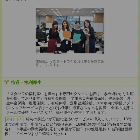
未経験からスタートできるお仕事も多数ご用
意しております。
待遇・福利厚生
「スタッフの福利厚生を担当する専門セクションを設け、きめ細やかな対応
を心掛けております」各種社会保険 （労働者災害補償保険、健康保険、厚
生年金保険、雇用保険）、有給休暇、定期健康診断、スマホ向け学習アプリ
(スタッフサービスぽけっと)でお仕事に必要なスキルを習得 、全国の提携ス
クールで優待サービス など、福利厚生が充実しております。
給与の前払いが可能な速払いサービスを導入しています。18時
ポイント！
までの申請で、申請当日に給与振り込み（18時以降の申請は翌9時までに振
込）！※承認の勤怠実績に応じて申請が可能※その他規定あり（詳細は登録
後にマイページよりご確認ください)