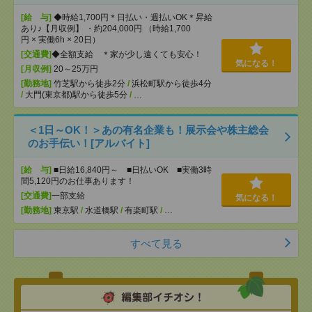
[給 与]
◆時給1,700円＊日払い・週払いOK＊昇給
あり♪【月収例】 ・約204,000円 （時給1,700
円 × 実働6h × 20日）
[交通費]
◆全額支給 ＊家が少し遠くても安心！
気になる！
[月収例]
20～25万円
[勤務地]
竹芝駅から徒歩2分
/
浜松町駅から徒歩4分
/
大門(東京都)駅から徒歩5分
/
…
＜1日～OK！＞あの有名企業も！展示会や株主総会
のお手伝い！[アルバイト]
[給 与]
■日給16,840円～ ■日払いOK ■実働3時
間5,120円のお仕事あります！
[交通費]
一部支給
気になる！
[勤務地]
東京駅
/
水道橋駅
/
有楽町駅
/
…
すべて見る