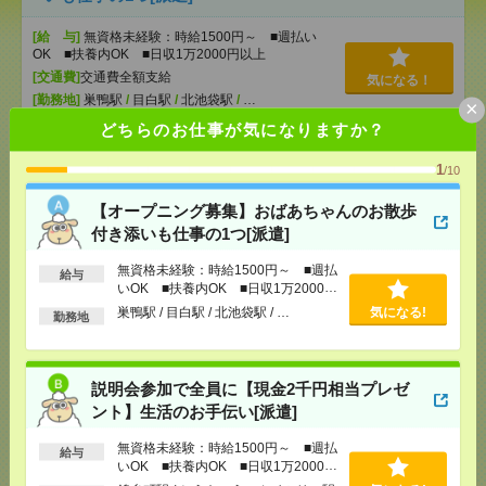
[給 与]
無資格未経験：時給1500円～ ■週払い
OK ■扶養内OK ■日収1万2000円以上
[交通費]
交通費全額支給
気になる！
[勤務地]
巣鴨駅
/
目白駅
/
北池袋駅
/
…
×
どちらのお仕事が気になりますか？
説明会参加で全員に【現金2千円相当プレゼント】生
1
/10
活のお手伝い[派遣]
【オープニング募集】おばあちゃんのお散歩
[給 与]
無資格未経験：時給1500円～ ■週払い
付き添いも仕事の1つ[派遣]
OK ■扶養内OK ■日収1万2000円以上
[交通費]
交通費全額支給
無資格未経験：時給1500円～ ■週払
気になる！
給与
[勤務地]
錦糸町駅
/
とうきょうスカイツリー駅
/
京
いOK ■扶養内OK ■日収1万2000円
成曳舟駅
/
…
以上
巣鴨駅 / 目白駅 / 北池袋駅 / …
気になる!
勤務地
時給1900円！《安心の非営利団体》在宅あり＊16時
まで＊書類の処理など[派遣]
説明会参加で全員に【現金2千円相当プレゼ
ント】生活のお手伝い[派遣]
[給 与]
時給1900円～2100円＋交 ■給与の前払い
が可能な速払いサービスあり
無資格未経験：時給1500円～ ■週払
給与
[交通費]
交通費支給あり
いOK ■扶養内OK ■日収1万2000円
気になる！
[勤務地]
秋葉原駅から徒歩7分
/
末広町(東京都)駅か
以上