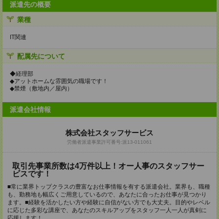
派遣先の概要
業種
IT関連
配属先について
◆経理部
◆アットホームな雰囲気の職場です！
◆禁煙（敷地内／屋内）
派遣会社情報
株式会社スタッフサービス
労働者派遣事業許可番号:派13-011061
取引先事業所数は4万件以上！オー人事のスタッフサー
ビスです！
■常に業界トップクラスの豊富なお仕事情報を有する派遣会社。業界も、職種
も、勤務地も幅広くご用意しているので、あなたに合ったお仕事が見つかり
ます。■経験を活かしたい方や経験に自信がない方でも大丈夫。目的やレベル
に応じた多彩な講座で、あなたのスキルアップをスタッフ一人一人が真剣に
応援します！