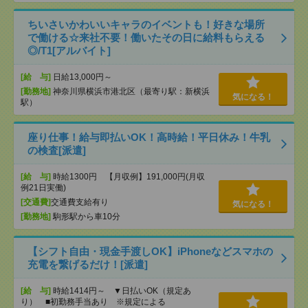
ちいさいかわいいキャラのイベントも！好きな場所
で働ける☆来社不要！働いたその日に給料もらえる
◎/T1[アルバイト]
[給 与]
日給13,000円～
[勤務地]
神奈川県横浜市港北区（最寄り駅：新横浜
気になる！
駅）
座り仕事！給与即払いOK！高時給！平日休み！牛乳
の検査[派遣]
[給 与]
時給1300円 【月収例】191,000円(月収
例21日実働)
[交通費]
交通費支給有り
気になる！
[勤務地]
駒形駅から車10分
【シフト自由・現金手渡しOK】iPhoneなどスマホの
充電を繋げるだけ！[派遣]
[給 与]
時給1414円～ ▼日払いOK（規定あ
り） ■初勤務手当あり ※規定による