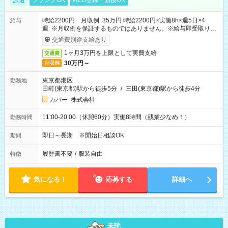
派遣
ブランクOK
WEB登録・面接OK
時給2200円 月収例 35万円 時給2200円×実働8h×週5日×4
給与
週 ※月収例を保証するものではありません。※給与即受取りサ
ービス利用可（利用条件有）
交通費別途支給あり
1ヶ月3万円を上限として実費支給
交通費
30万円～
月収例
東京都港区
勤務地
田町(東京都)駅から徒歩5分
/
三田(東京都)駅から徒歩4分
カバー 株式会社
11:00-20:00（休憩60分）実働8時間（残業少なめ！）
勤務時間
即日～長期 ※開始日相談OK
期間
履歴書不要
/
服装自由
特徴
気になる！
応募する
詳細へ
未読