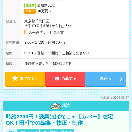
交通費支給
交通費
30万円～
月収例
東京都千代田区
勤務地
大手町(東京都)駅から徒歩5分
大手通信サービス企業
9:00～17:30（休憩:60分）
勤務時間
09/01～長期 ※開始日ご相談ください！
期間
履歴書不要
/
40～50代活躍中
特徴
気になる！
応募する
詳細へ
掲載日：2026.08.07
未読
時給2200円！残業ほぼなし▼【カバー】在宅
OK！田町での編集・校正・制作