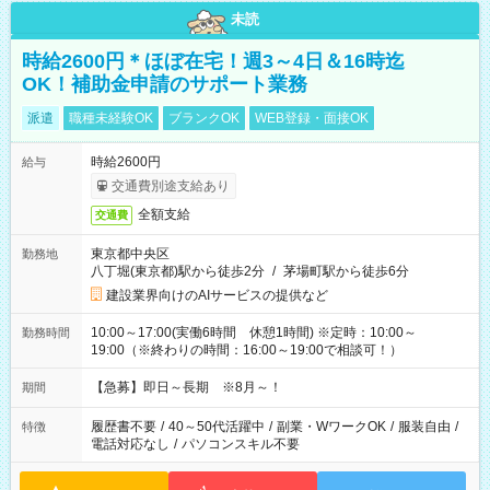
未読
時給2600円＊ほぼ在宅！週3～4日＆16時迄
OK！補助金申請のサポート業務
派遣
職種未経験OK
ブランクOK
WEB登録・面接OK
時給2600円
給与
交通費別途支給あり
全額支給
交通費
東京都中央区
勤務地
八丁堀(東京都)駅から徒歩2分
/
茅場町駅から徒歩6分
建設業界向けのAIサービスの提供など
10:00～17:00(実働6時間 休憩1時間) ※定時：10:00～
勤務時間
19:00（※終わりの時間：16:00～19:00で相談可！）
【急募】即日～長期 ※8月～！
期間
履歴書不要
/
40～50代活躍中
/
副業・WワークOK
/
服装自由
/
特徴
電話対応なし
/
パソコンスキル不要