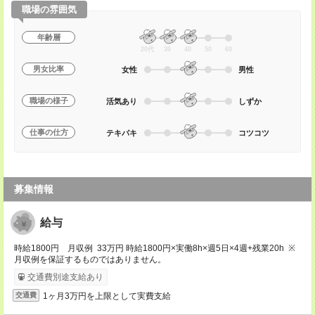
職場の雰囲気
年齢層
20代
30
40
50
60
男女比率
女性
男性
職場の様子
活気あり
しずか
仕事の仕方
テキパキ
コツコツ
募集情報
給与
時給1800円 月収例 33万円 時給1800円×実働8h×週5日×4週+残業20h ※
月収例を保証するものではありません。
交通費別途支給あり
1ヶ月3万円を上限として実費支給
交通費