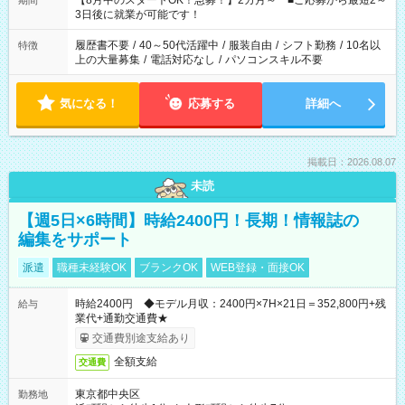
【8月中のスタートOK！急募！】2カ月～ ■ご応募から最短2～
期間
ね。 ※Wワーク希望の方へ 今ご覧のお仕事で希望する勤務時間
3日後に就業が可能です！
と、もう1つのお仕事の勤務時間。 合計で週40時間を超える場
合は応募できません。
履歴書不要
/
40～50代活躍中
/
服装自由
/
シフト勤務
/
10名以
特徴
上の大量募集
/
電話対応なし
/
パソコンスキル不要
気になる！
応募する
詳細へ
掲載日：2026.08.07
未読
【週5日×6時間】時給2400円！長期！情報誌の
編集をサポート
派遣
職種未経験OK
ブランクOK
WEB登録・面接OK
時給2400円 ◆モデル月収：2400円×7H×21日＝352,800円+残
給与
業代+通勤交通費★
交通費別途支給あり
全額支給
交通費
東京都中央区
勤務地