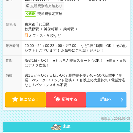
交通費別途支給あり
交通費規定支給
交通費
東京都千代田区
勤務地
秋葉原駅
/
神保町駅
/
麹町駅
/
…
オフィス・学校など
20:00～24：00 22：00～翌7:00 …など1日4時間～OK！ その他
勤務時間
シフトもございます！ お気軽にご相談ください！
激短1日～OK！ ■もちろん即日スタートもOK！ ■曜日・日数
期間
はアナタ次第！
週1日からOK
/
日払いOK
/
履歴書不要
/
40～50代活躍中
/
副
特徴
業・WワークOK
/
シフト勤務
/
10名以上の大量募集
/
電話対応
なし
/
パソコンスキル不要
気になる！
応募する
詳細へ
掲載日：2026.08.05
未読