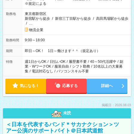
※規定による
東京都新宿区
勤務地
新宿駅から徒歩
/
新宿三丁目駅から徒歩
/
高田馬場駅から徒歩
/
…
物流企業
9:00～18:00
勤務時間
即日～OK！ 1日～働けます＾＾（規定あり）
期間
週1日からOK
/
日払いOK
/
履歴書不要
/
40～50代活躍中
/
副
特徴
業・WワークOK
/
服装自由
/
シフト勤務
/
10名以上の大量募
集
/
電話対応なし
/
パソコンスキル不要
気になる！
応募する
詳細へ
掲載日：2026.08.03
未読
＜日本を代表するバンド＊サカナクション＞ツ
アー公演のサポートバイト＠日本武道館