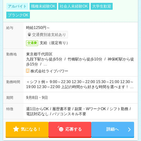
アルバイト
職種未経験OK
社会人未経験OK
大学生歓迎
ブランクOK
時給1250円～
給与
交通費別途支給あり
支給（規定有り）
交通費
東京都千代田区
勤務地
九段下駅から徒歩5分
/
竹橋駅から徒歩10分
/
神保町駅から徒
歩15分
/
…
株式会社ライブパワー
＜シフト例＞ 9:00～22:30 12:30～22:00 15:30～21:00 12:30～
勤務時間
19:00 12:30～22:00 上記の時間から好きな時間を選べます！ ※
時間は変更となる可能性があります
9月8日・9日
期間
週1日からOK
/
履歴書不要
/
副業・WワークOK
/
シフト勤務
/
特徴
電話対応なし
/
パソコンスキル不要
気になる！
応募する
詳細へ