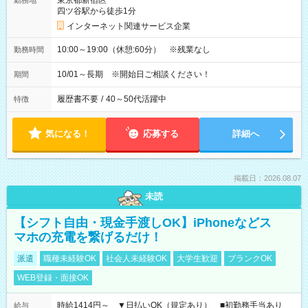
東京都新宿区
勤務地
四ツ谷駅から徒歩1分
インターネット関連サービス企業
10:00～19:00（休憩:60分） ※残業なし
勤務時間
10/01～長期 ※開始日ご相談ください！
期間
履歴書不要
/
40～50代活躍中
特徴
気になる！
応募する
詳細へ
掲載日：2026.08.07
未読
【シフト自由・現金手渡しOK】iPhoneなどス
マホの充電を繋げるだけ！
派遣
職種未経験OK
社会人未経験OK
大学生歓迎
ブランクOK
WEB登録・面接OK
時給1414円～ ▼日払いOK（規定あり） ■初勤務手当あり
給与