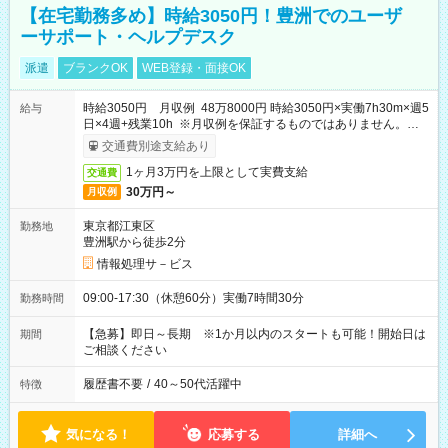
【在宅勤務多め】時給3050円！豊洲でのユーザ
ーサポート・ヘルプデスク
派遣
ブランクOK
WEB登録・面接OK
時給3050円 月収例 48万8000円 時給3050円×実働7h30m×週5
給与
日×4週+残業10h ※月収例を保証するものではありません。※給
与即受取りサービス利用可（利用条件有）
交通費別途支給あり
1ヶ月3万円を上限として実費支給
交通費
30万円～
月収例
東京都江東区
勤務地
豊洲駅から徒歩2分
情報処理サ－ビス
09:00-17:30（休憩60分）実働7時間30分
勤務時間
【急募】即日～長期 ※1か月以内のスタートも可能！開始日は
期間
ご相談ください
履歴書不要
/
40～50代活躍中
特徴
気になる！
応募する
詳細へ