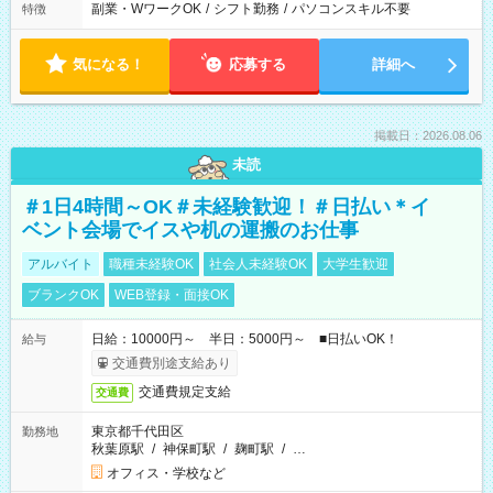
副業・WワークOK
/
シフト勤務
/
パソコンスキル不要
特徴
気になる！
応募する
詳細へ
掲載日：2026.08.06
未読
＃1日4時間～OK＃未経験歓迎！＃日払い＊イ
ベント会場でイスや机の運搬のお仕事
アルバイト
職種未経験OK
社会人未経験OK
大学生歓迎
ブランクOK
WEB登録・面接OK
日給：10000円～ 半日：5000円～ ■日払いOK！
給与
交通費別途支給あり
交通費規定支給
交通費
東京都千代田区
勤務地
秋葉原駅
/
神保町駅
/
麹町駅
/
…
オフィス・学校など