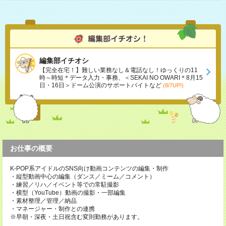
編集部イチオシ
【完全在宅！】難しい業務なし＆電話なし！ゆっくりの11
時～時短＊データ入力・事務、＜SEKAI NO OWARI＊8月15
日・16日＞ドーム公演のサポートバイトなど
(8/7UP!)
お仕事の概要
K-POP系アイドルのSNS向け動画コンテンツの編集・制作
・縦型動画中心の編集（ダンス／ミーム／コメント）
・練習／リハ／イベント等での常駐撮影
・横型（YouTube）動画の撮影・一部編集
・素材整理／管理／納品
・マネージャー・制作との連携
※早朝・深夜・土日祝含む変則勤務があります。