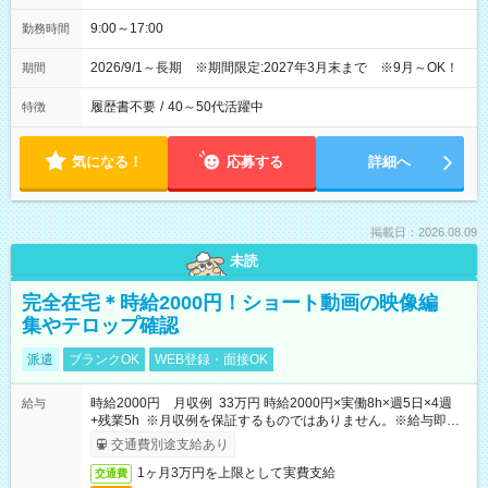
9:00～17:00
勤務時間
2026/9/1～長期 ※期間限定:2027年3月末まで ※9月～OK！
期間
履歴書不要
/
40～50代活躍中
特徴
気になる！
応募する
詳細へ
掲載日：2026.08.09
未読
完全在宅＊時給2000円！ショート動画の映像編
集やテロップ確認
派遣
ブランクOK
WEB登録・面接OK
時給2000円 月収例 33万円 時給2000円×実働8h×週5日×4週
給与
+残業5h ※月収例を保証するものではありません。※給与即受
取りサービス利用可（利用条件有）
交通費別途支給あり
1ヶ月3万円を上限として実費支給
交通費