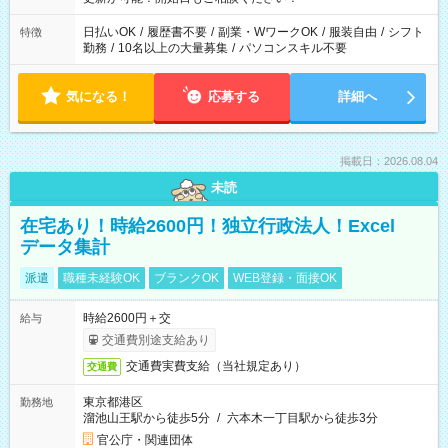
日払いOK
/
履歴書不要
/
副業・WワークOK
/
服装自由
/
シフト
特徴
勤務
/
10名以上の大量募集
/
パソコンスキル不要
気になる！
応募する
詳細へ
掲載日：2026.08.04
未読
在宅あり！時給2600円！独立行政法人！Excel
データ集計
派遣
職種未経験OK
ブランクOK
WEB登録・面接OK
時給2600円＋交
給与
交通費別途支給あり
交通費実費支給（当社規定あり）
交通費
東京都港区
勤務地
溜池山王駅から徒歩5分
/
六本木一丁目駅から徒歩3分
官公庁・関連団体