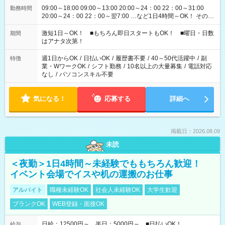
09:00～18:00 09:00～13:00 20:00～24：00 22：00～31:00
勤務時間
20:00～24：00 22：00～翌7:00 …など1日4時間～OK！ その他
シフトもございます！ お気軽にご相談ください！
激短1日～OK！ ■もちろん即日スタートもOK！ ■曜日・日数
期間
はアナタ次第！
週1日からOK
/
日払いOK
/
履歴書不要
/
40～50代活躍中
/
副
特徴
業・WワークOK
/
シフト勤務
/
10名以上の大量募集
/
電話対応
なし
/
パソコンスキル不要
気になる！
応募する
詳細へ
掲載日：2026.08.09
未読
＜夜勤＞1日4時間～未経験でももちろん歓迎！
イベント会場でイスや机の運搬のお仕事
アルバイト
職種未経験OK
社会人未経験OK
大学生歓迎
ブランクOK
WEB登録・面接OK
日給：12500円～ 半日：5000円～ ■日払いOK！
給与