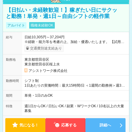
【日払い・未経験歓迎！】稼ぎたい日にサクッ
と勤務！単発・週1日～自由シフトの軽作業
アルバイト
職種未経験OK
日給10,305円～37,204円
給与
※経験・能力等を考慮の上、加給・優遇いたします。 【試用期
間】試用期間なし
交通費別途支給あり
東京都世田谷区
勤務地
東京都世田谷区桜上水
アシストワーク株式会社
シフト制
勤務時間
1日あたりの実働時間：最大15時間/日 ＜1週間の勤務例＞週3回
勤務 勤務：月・水・金 休み：火・木・土・日 好きな時にお仕事
可能です！ ※1日あたりの最大実働時間は日勤、夜勤共に勤務し
単発・1日のみOK
期間
た時間になります。
週1日からOK / 日払いOK / 副業・WワークOK / 10名以上の大量
特徴
募集
気になる！
応募する
詳細へ