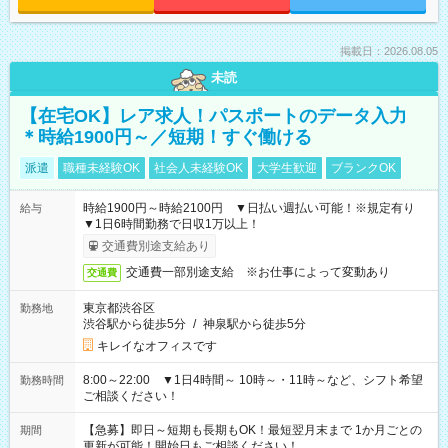
掲載日：2026.08.05
未読
【在宅OK】レア求人！パスポートのデータ入力
＊時給1900円～／短期！すぐ働ける
派遣
職種未経験OK
社会人未経験OK
大学生歓迎
ブランクOK
時給1900円～時給2100円 ▼日払い週払い可能！※規定有り
給与
▼1日6時間勤務で日収1万以上！
交通費別途支給あり
交通費一部別途支給 ※お仕事によって変動あり
交通費
東京都渋谷区
勤務地
渋谷駅から徒歩5分
/
神泉駅から徒歩5分
キレイなオフィスです
8:00～22:00 ▼1日4時間～ 10時～・11時～など、シフト希望
勤務時間
ご相談ください！
【急募】即日～短期も長期もOK！最短翌月末まで 1か月ごとの
期間
更新が可能！開始日もご相談ください！