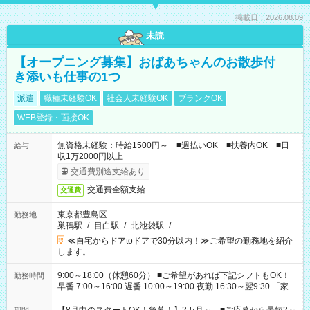
掲載日：2026.08.09
未読
【オープニング募集】おばあちゃんのお散歩付
き添いも仕事の1つ
派遣
職種未経験OK
社会人未経験OK
ブランクOK
WEB登録・面接OK
無資格未経験：時給1500円～ ■週払いOK ■扶養内OK ■日
給与
収1万2000円以上
交通費別途支給あり
交通費全額支給
交通費
東京都豊島区
勤務地
巣鴨駅
/
目白駅
/
北池袋駅
/
…
≪自宅からドアtoドアで30分以内！≫ご希望の勤務地を紹介
します。
9:00～18:00（休憩60分） ■ご希望があれば下記シフトもOK！
勤務時間
早番 7:00～16:00 遅番 10:00～19:00 夜勤 16:30～翌9:30 「家族
と休みを合わせたい」 「余裕を持って夕飯の準備がしたい」
「できれば残業はしたくない」 など、ご希望を教えてください