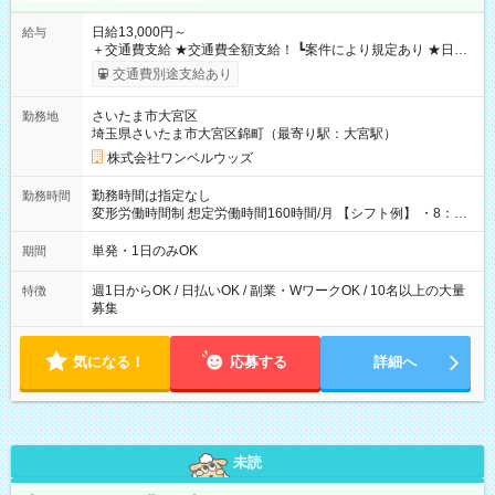
日給13,000円～
給与
＋交通費支給 ★交通費全額支給！ ┗案件により規定あり ★日払
いOK！（規定あり） ┗働いたその日に現金GET♪ お仕事後はコ
交通費別途支給あり
ンビニATMから 日払い分を引き落とせます！ 【試用期間】試
用期間なし
さいたま市大宮区
勤務地
埼玉県さいたま市大宮区錦町（最寄り駅：大宮駅）
株式会社ワンベルウッズ
勤務時間は指定なし
勤務時間
変形労働時間制 想定労働時間160時間/月 【シフト例】 ・8：00
～21：00
単発・1日のみOK
期間
週1日からOK / 日払いOK / 副業・WワークOK / 10名以上の大量
特徴
募集
気になる！
応募する
詳細へ
未読