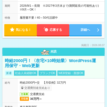
2026/9/1～長期 ※2027年3月末まで(期間延長の可能性あり)
期間
※9月～OK！
履歴書不要
/
40～50代活躍中
特徴
気になる！
応募する
詳細へ
掲載日：2026.08.07
未読
時給2000円！〈在宅×10時始業〉WordPress運
用保守・Web更新
派遣
社会人未経験OK
ブランクOK
WEB登録・面接OK
時給2000円+交 【月収例】32万円
給与
交通費別途支給あり
交通費支給
交通費
30万円～
月収例