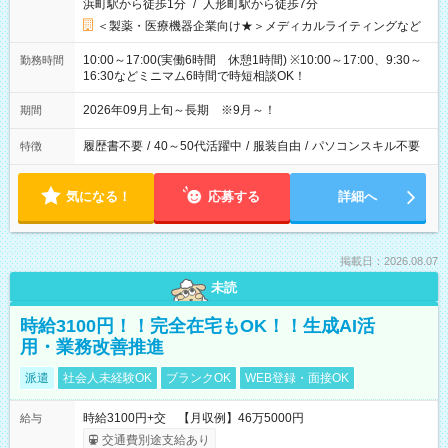
浜町駅から徒歩1分
/
人形町駅から徒歩7分
＜製薬・医療機器企業向け★＞メディカルライティングなど
10:00～17:00(実働6時間 休憩1時間) ※10:00～17:00、9:30～
勤務時間
16:30などミニマム6時間で時短相談OK！
2026年09月上旬～長期 ※9月～！
期間
履歴書不要
/
40～50代活躍中
/
服装自由
/
パソコンスキル不要
特徴
気になる！
応募する
詳細へ
掲載日：2026.08.07
未読
時給3100円！！完全在宅もOK！！生成AI活
用・業務改善推進
派遣
社会人未経験OK
ブランクOK
WEB登録・面接OK
時給3100円+交 【月収例】46万5000円
給与
交通費別途支給あり