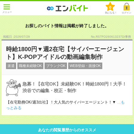
0
メニュー
気になる！
ログイン
お探しのバイト情報は掲載が終了しました。
掲載日 :2026
/
07
/
28
No.RSTFO260613237D/事務
時給1800円▼週2在宅【サイバーエージェン
ト】K-POPアイドルの動画編集制作
派遣
職種未経験OK
ブランクOK
WEB登録・面接OK
急募！【在宅OK】未経験OK！時給1800円！大手！
渋谷での編集・校正・制作
【在宅勤務OK/週3出社】！大人気のサイバーエージェント！▼
...も
っとみる
あなたの閲覧履歴からのオススメ