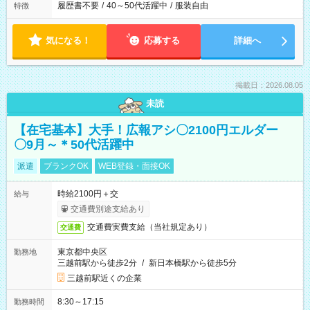
履歴書不要
/
40～50代活躍中
/
服装自由
特徴
気になる！
応募する
詳細へ
掲載日：2026.08.05
未読
【在宅基本】大手！広報アシ〇2100円エルダー
〇9月～＊50代活躍中
派遣
ブランクOK
WEB登録・面接OK
時給2100円＋交
給与
交通費別途支給あり
交通費実費支給（当社規定あり）
交通費
東京都中央区
勤務地
三越前駅から徒歩2分
/
新日本橋駅から徒歩5分
三越前駅近くの企業
8:30～17:15
勤務時間