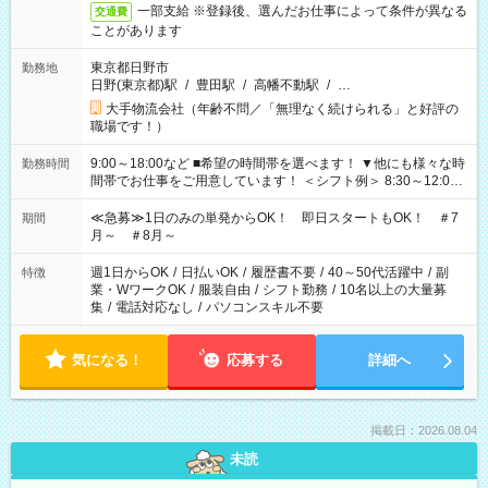
一部支給 ※登録後、選んだお仕事によって条件が異なる
交通費
ことがあります
東京都日野市
勤務地
日野(東京都)駅
/
豊田駅
/
高幡不動駅
/
…
大手物流会社（年齢不問／「無理なく続けられる」と好評の
職場です！）
9:00～18:00など ■希望の時間帯を選べます！ ▼他にも様々な時
勤務時間
間帯でお仕事をご用意しています！ ＜シフト例＞ 8:30～12:00
17:00～22:00 13:00～22:00 22:00～翌6:00 など
≪急募≫1日のみの単発からOK！ 即日スタートもOK！ ＃7
期間
月～ ＃8月～
週1日からOK
/
日払いOK
/
履歴書不要
/
40～50代活躍中
/
副
特徴
業・WワークOK
/
服装自由
/
シフト勤務
/
10名以上の大量募
集
/
電話対応なし
/
パソコンスキル不要
気になる！
応募する
詳細へ
掲載日：2026.08.04
未読