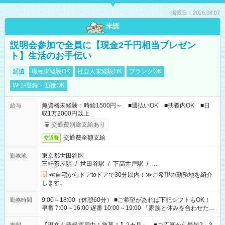
掲載日：2026.08.07
未読
説明会参加で全員に【現金2千円相当プレゼン
ト】生活のお手伝い
派遣
職種未経験OK
社会人未経験OK
ブランクOK
WEB登録・面接OK
無資格未経験：時給1500円～ ■週払いOK ■扶養内OK ■日
給与
収1万2000円以上
交通費別途支給あり
交通費全額支給
交通費
東京都世田谷区
勤務地
三軒茶屋駅
/
世田谷駅
/
下高井戸駅
/
…
≪自宅からドアtoドアで30分以内！≫ご希望の勤務地を紹介
します。
9:00～18:00（休憩60分） ■ご希望があれば下記シフトもOK！
勤務時間
早番 7:00～16:00 遅番 10:00～19:00 「家族と休みを合わせた
い」 「余裕を持って夕飯の準備がしたい」 「できれば残業はし
たくない」 など、ご希望を教えてくださいね。 ※Wワーク希望