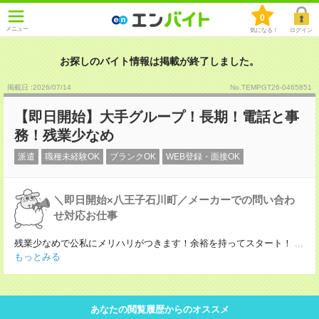
0
メニュー
気になる！
ログイン
お探しのバイト情報は掲載が終了しました。
掲載日 :2026
/
07
/
14
No.TEMPGT26-0465851
【即日開始】大手グループ！長期！電話と事
務！残業少なめ
派遣
職種未経験OK
ブランクOK
WEB登録・面接OK
＼即日開始×八王子石川町／メーカーでの問い合わ
せ対応お仕事
残業少なめで公私にメリハリがつきます！余裕を持ってスタート！
...
もっとみる
あなたの閲覧履歴からのオススメ