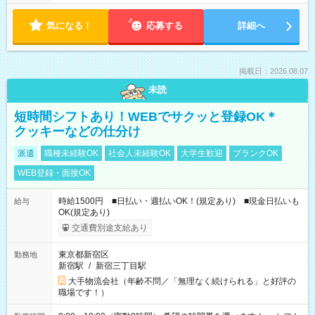
気になる！
応募する
詳細へ
掲載日：2026.08.07
未読
短時間シフトあり！WEBでサクッと登録OK＊
クッキーなどの仕分け
派遣
職種未経験OK
社会人未経験OK
大学生歓迎
ブランクOK
WEB登録・面接OK
時給1500円 ■日払い・週払いOK！(規定あり) ■現金日払いも
給与
OK(規定あり)
交通費別途支給あり
東京都新宿区
勤務地
新宿駅
/
新宿三丁目駅
大手物流会社（年齢不問／「無理なく続けられる」と好評の
職場です！）