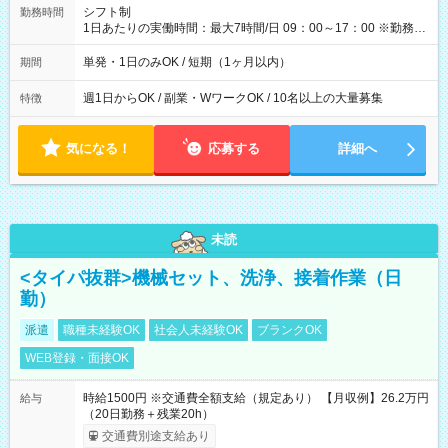
間】試用期間なし
シフト制
勤務時間
1日あたりの実働時間：最大7時間/日 09：00～17：00 ※勤務時
間は 試験により異なります。
単発・1日のみOK / 短期（1ヶ月以内）
期間
週1日からOK / 副業・WワークOK / 10名以上の大量募集
特徴
気になる！
応募する
詳細へ
未読
<タイパ抜群>機械セット、洗浄、接着作業（日
勤）
派遣
職種未経験OK
社会人未経験OK
ブランクOK
WEB登録・面接OK
時給1500円 ※交通費全額支給（規定あり） 【月収例】26.2万円
給与
（20日勤務＋残業20h）
交通費別途支給あり