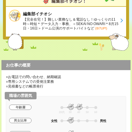
編集部イチオシ
【完全在宅！】難しい業務なし＆電話なし！ゆっくりの11
時～時短＊データ入力・事務、＜SEKAI NO OWARI＊8月15
日・16日＞ドーム公演のサポートバイトなど
(8/7UP!)
お仕事の概要
○お電話での問い合わせ、納期確認
○専用システムでの受発注業務
○見積書などの帳票発行
職場の雰囲気
年齢層
20代
30
40
50
60
男女比率
女性
男性