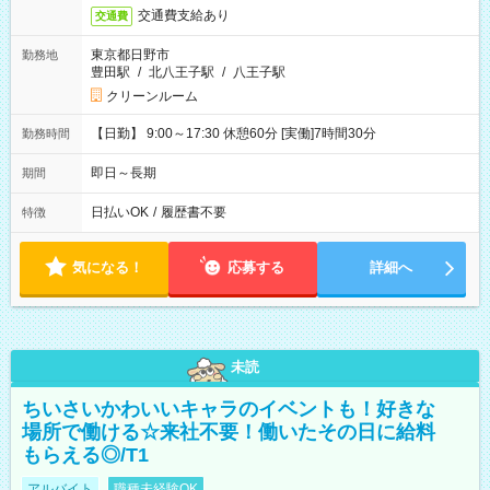
交通費支給あり
交通費
東京都日野市
勤務地
豊田駅
/
北八王子駅
/
八王子駅
クリーンルーム
【日勤】 9:00～17:30 休憩60分 [実働]7時間30分
勤務時間
即日～長期
期間
日払いOK
/
履歴書不要
特徴
気になる！
応募する
詳細へ
未読
ちいさいかわいいキャラのイベントも！好きな
場所で働ける☆来社不要！働いたその日に給料
もらえる◎/T1
アルバイト
職種未経験OK