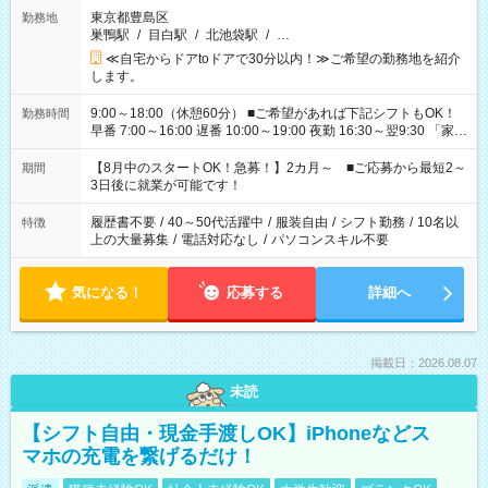
東京都豊島区
勤務地
巣鴨駅
/
目白駅
/
北池袋駅
/
…
≪自宅からドアtoドアで30分以内！≫ご希望の勤務地を紹介
します。
9:00～18:00（休憩60分） ■ご希望があれば下記シフトもOK！
勤務時間
早番 7:00～16:00 遅番 10:00～19:00 夜勤 16:30～翌9:30 「家族
と休みを合わせたい」 「余裕を持って夕飯の準備がしたい」
「できれば残業はしたくない」 など、ご希望を教えてください
【8月中のスタートOK！急募！】2カ月～ ■ご応募から最短2～
期間
ね。 ※Wワーク希望の方へ 今ご覧のお仕事で希望する勤務時間
3日後に就業が可能です！
と、もう1つのお仕事の勤務時間。 合計で週40時間を超える場
合は応募できません。
履歴書不要
/
40～50代活躍中
/
服装自由
/
シフト勤務
/
10名以
特徴
上の大量募集
/
電話対応なし
/
パソコンスキル不要
気になる！
応募する
詳細へ
掲載日：2026.08.07
未読
【シフト自由・現金手渡しOK】iPhoneなどス
マホの充電を繋げるだけ！