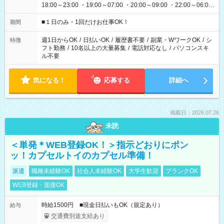
18:00～23:00 ・19:00～07:00 ・20:00～09:00 ・22:00～06:00
etc ★最短で3時間で5,120円のお仕事から 15時間で2万円近く稼
げるお仕事も！ ご希望のお時間に合わせてご紹介！ ※シフトは
■１日のみ・1回だけお仕事OK！
期間
現場によって異なります。 ※勿論、休憩時間はあるのでご安心
ください！
週1日からOK
/
日払いOK
/
履歴書不要
/
副業・WワークOK
/
シ
特徴
フト勤務
/
10名以上の大量募集
/
電話対応なし
/
パソコンスキ
ル不要
気になる！
応募する
詳細へ
掲載日：2026.07.26
未読
＜単発＊WEB登録OK！＞指示どおりにポン
ッ！カプセルトイのカプセル準備！
派遣
職種未経験OK
社会人未経験OK
大学生歓迎
ブランクOK
WEB登録・面接OK
時給1500円 ■現金日払いもOK（規定あり）
給与
交通費別途支給あり