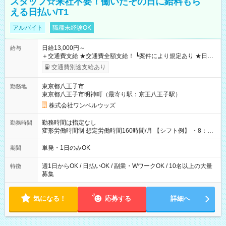
スタッフ☆来社不要！働いたその日に給料もら
える日払い/T1
アルバイト
職種未経験OK
日給13,000円～
給与
＋交通費支給 ★交通費全額支給！ ┗案件により規定あり ★日払
いOK！（規定あり） ┗働いたその日に現金GET♪ お仕事後はコ
交通費別途支給あり
ンビニATMから 日払い分を引き落とせます！ 【試用期間】試
用期間なし
東京都八王子市
勤務地
東京都八王子市明神町（最寄り駅：京王八王子駅）
株式会社ワンベルウッズ
勤務時間は指定なし
勤務時間
変形労働時間制 想定労働時間160時間/月 【シフト例】 ・8：00
～21：00
単発・1日のみOK
期間
週1日からOK / 日払いOK / 副業・WワークOK / 10名以上の大量
特徴
募集
気になる！
応募する
詳細へ