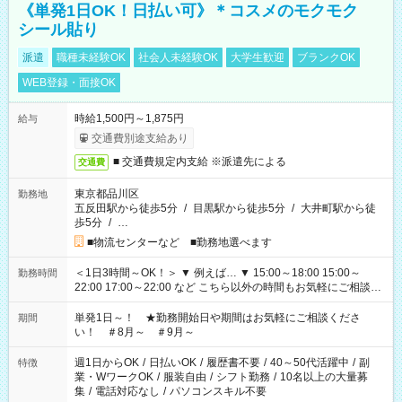
《単発1日OK！日払い可》＊コスメのモクモク
シール貼り
派遣
職種未経験OK
社会人未経験OK
大学生歓迎
ブランクOK
WEB登録・面接OK
時給1,500円～1,875円
給与
交通費別途支給あり
■ 交通費規定内支給 ※派遣先による
交通費
東京都品川区
勤務地
五反田駅から徒歩5分
/
目黒駅から徒歩5分
/
大井町駅から徒
歩5分
/
…
■物流センターなど ■勤務地選べます
＜1日3時間～OK！＞ ▼ 例えば… ▼ 15:00～18:00 15:00～
勤務時間
22:00 17:00～22:00 など こちら以外の時間もお気軽にご相談く
ださい！
単発1日～！ ★勤務開始日や期間はお気軽にご相談くださ
期間
い！ ＃8月～ ＃9月～
週1日からOK
/
日払いOK
/
履歴書不要
/
40～50代活躍中
/
副
特徴
業・WワークOK
/
服装自由
/
シフト勤務
/
10名以上の大量募
集
/
電話対応なし
/
パソコンスキル不要