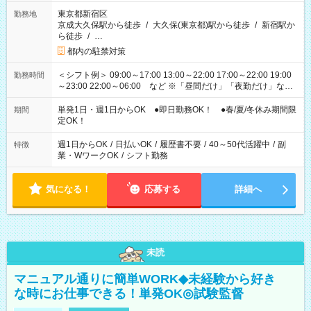
東京都新宿区
勤務地
京成大久保駅から徒歩
/
大久保(東京都)駅から徒歩
/
新宿駅か
ら徒歩
/
…
都内の駐禁対策
＜シフト例＞ 09:00～17:00 13:00～22:00 17:00～22:00 19:00
勤務時間
～23:00 22:00～06:00 など ※「昼間だけ」「夜勤だけ」など
の希望OK
単発1日・週1日からOK ●即日勤務OK！ ●春/夏/冬休み期間限
期間
定OK！
週1日からOK
/
日払いOK
/
履歴書不要
/
40～50代活躍中
/
副
特徴
業・WワークOK
/
シフト勤務
気になる！
応募する
詳細へ
未読
マニュアル通りに簡単WORK◆未経験から好き
な時にお仕事できる！単発OK◎試験監督