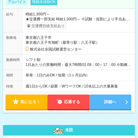
アルバイト
職種未経験OK
時給1,300円～
給与
★交通費一部支給 時給1,300円～ ※試験・役割により手当あり
※勤務回数により昇給あり 【即給（前払い）オプションあ
交通費別途支給あり
り！】 希望される場合、勤務から1週間ほどで給与の一部を受け
取れます。 ※手数料418円がかかります。 【過去試験日の収入
東京都八王子市
勤務地
例】 ・河合塾模擬試験 8:30～17:30（休憩1時間） 時給1,300円
東京都八王子市旭町（最寄り駅：八王子駅）
×8時間＝日収10,400円＋交通費 ※当日の役割により時給＋100
円の場合あり ・国家試験 7:00～13:30（休憩なし） 時給1,300
株式会社全国試験運営センター
円（役割手当＋100円）×6時間＝日収8,400円＋交通費 【試用期
間】試用期間なし
シフト制
勤務時間
1日あたりの実働時間：最大7時間/日 09：00～17：00 ※勤務時
間は 試験により異なります。
単発・1日のみOK / 短期（1ヶ月以内）
期間
週1日からOK / 副業・WワークOK / 10名以上の大量募集
特徴
気になる！
応募する
詳細へ
未読