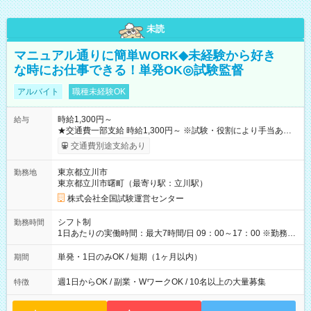
未読
マニュアル通りに簡単WORK◆未経験から好き
な時にお仕事できる！単発OK◎試験監督
アルバイト
職種未経験OK
時給1,300円～
給与
★交通費一部支給 時給1,300円～ ※試験・役割により手当あり
※勤務回数により昇給あり 【即給（前払い）オプションあ
交通費別途支給あり
り！】 希望される場合、勤務から1週間ほどで給与の一部を受け
取れます。 ※手数料418円がかかります。 【過去試験日の収入
東京都立川市
勤務地
例】 ・河合塾模擬試験 8:30～17:30（休憩1時間） 時給1,300円
東京都立川市曙町（最寄り駅：立川駅）
×8時間＝日収10,400円＋交通費 ※当日の役割により時給＋100
円の場合あり ・国家試験 7:00～13:30（休憩なし） 時給1,300
株式会社全国試験運営センター
円（役割手当＋100円）×6時間＝日収8,400円＋交通費 【試用期
間】試用期間なし
シフト制
勤務時間
1日あたりの実働時間：最大7時間/日 09：00～17：00 ※勤務時
間は 試験により異なります。
単発・1日のみOK / 短期（1ヶ月以内）
期間
週1日からOK / 副業・WワークOK / 10名以上の大量募集
特徴