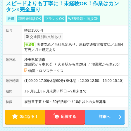
スピードよりも丁寧に！未経験OK！作業はカン
タン×完全座り
派遣
職種未経験OK
ブランクOK
WEB登録・面接OK
時給1500円
給与
交通費別途支給あり
実費支給／当社規定あり。通勤交通費実費支払／上限4
交通費
万円／月※規定あり
埼玉県加須市
勤務地
加須駅から車10分
/
久喜駅から車20分
/
鴻巣駅から車20分
物流・ロジスティクス
(1)09:00-17:00(休憩60分) ※休憩（12:00-12:50、15:00-15:10）
勤務時間
1ヶ月以上3ヶ月未満／即日～9月末まで
期間
履歴書不要
/
40～50代活躍中
/
10名以上の大量募集
特徴
気になる！
応募する
詳細へ