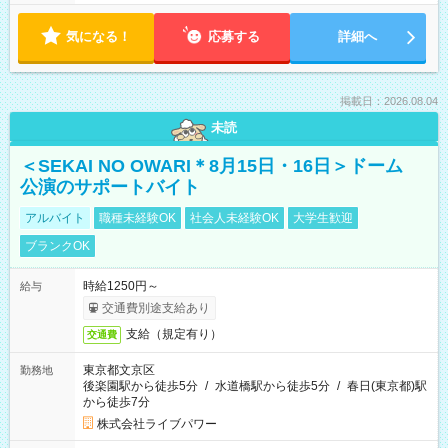
気になる！
応募する
詳細へ
掲載日：2026.08.04
未読
＜SEKAI NO OWARI＊8月15日・16日＞ドーム
公演のサポートバイト
アルバイト
職種未経験OK
社会人未経験OK
大学生歓迎
ブランクOK
時給1250円～
給与
交通費別途支給あり
支給（規定有り）
交通費
東京都文京区
勤務地
後楽園駅から徒歩5分
/
水道橋駅から徒歩5分
/
春日(東京都)駅
から徒歩7分
株式会社ライブパワー