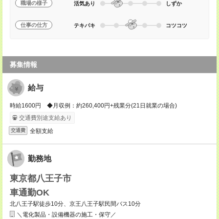
職場の様子
活気あり
しずか
仕事の仕方
テキパキ
コツコツ
募集情報
給与
時給1600円 ◆月収例：約260,400円+残業分(21日就業の場合)
交通費別途支給あり
全額支給
交通費
勤務地
東京都八王子市
車通勤OK
北八王子駅徒歩10分、京王八王子駅民間バス10分
＼電化製品・設備機器の施工・保守／