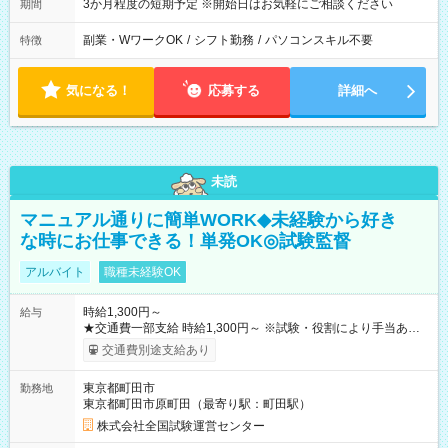
3か月程度の短期予定 ※開始日はお気軽にご相談ください
期間
副業・WワークOK
/
シフト勤務
/
パソコンスキル不要
特徴
気になる！
応募する
詳細へ
未読
マニュアル通りに簡単WORK◆未経験から好き
な時にお仕事できる！単発OK◎試験監督
アルバイト
職種未経験OK
時給1,300円～
給与
★交通費一部支給 時給1,300円～ ※試験・役割により手当あり
※勤務回数により昇給あり 【即給（前払い）オプションあ
交通費別途支給あり
り！】 希望される場合、勤務から1週間ほどで給与の一部を受け
取れます。 ※手数料418円がかかります。 【過去試験日の収入
東京都町田市
勤務地
例】 ・河合塾模擬試験 8:30～17:30（休憩1時間） 時給1,300円
東京都町田市原町田（最寄り駅：町田駅）
×8時間＝日収10,400円＋交通費 ※当日の役割により時給＋100
円の場合あり ・国家試験 7:00～13:30（休憩なし） 時給1,300
株式会社全国試験運営センター
円（役割手当＋100円）×6時間＝日収8,400円＋交通費 【試用期