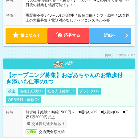
【現在も積極採用中！急募！】2カ月～ ■ご応募から最短2～3
期間
の方へ 今ご覧のお仕事で希望する勤務時間と、もう1つのお仕事
日後の就業も相談可能です！
の勤務時間。 合計で週40時間を超える場合は応募できません。
履歴書不要
/
40～50代活躍中
/
服装自由
/
シフト勤務
/
10名以
特徴
上の大量募集
/
電話対応なし
/
パソコンスキル不要
気になる！
応募する
詳細へ
掲載日：2026.08.07
未読
【オープニング募集】おばあちゃんのお散歩付
き添いも仕事の1つ
派遣
職種未経験OK
社会人未経験OK
ブランクOK
WEB登録・面接OK
無資格未経験：時給1500円～ ■週払いOK ■扶養内OK ■日
給与
収1万2000円以上
交通費別途支給あり
交通費全額支給
交通費