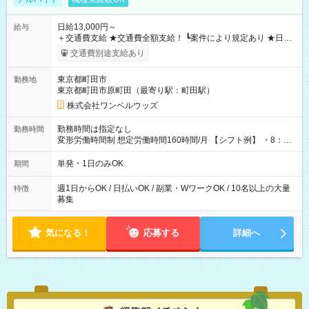
日給13,000円～
給与
＋交通費支給 ★交通費全額支給！ ┗案件により規定あり ★日払
いOK！（規定あり） ┗働いたその日に現金GET♪ お仕事後はコ
交通費別途支給あり
ンビニATMから 日払い分を引き落とせます！ 【試用期間】試
用期間なし
東京都町田市
勤務地
東京都町田市原町田（最寄り駅：町田駅）
株式会社ワンベルウッズ
勤務時間は指定なし
勤務時間
変形労働時間制 想定労働時間160時間/月 【シフト例】 ・8：00
～21：00
単発・1日のみOK
期間
週1日からOK / 日払いOK / 副業・WワークOK / 10名以上の大量
特徴
募集
気になる！
応募する
詳細へ