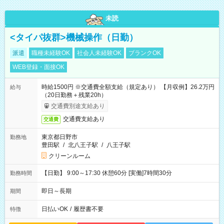
未読
<タイパ抜群>機械操作（日勤）
派遣
職種未経験OK
社会人未経験OK
ブランクOK
WEB登録・面接OK
時給1500円 ※交通費全額支給（規定あり） 【月収例】26.2万円
給与
（20日勤務＋残業20h）
交通費別途支給あり
交通費支給あり
交通費
東京都日野市
勤務地
豊田駅
/
北八王子駅
/
八王子駅
クリーンルーム
【日勤】 9:00～17:30 休憩60分 [実働]7時間30分
勤務時間
即日～長期
期間
日払いOK
/
履歴書不要
特徴