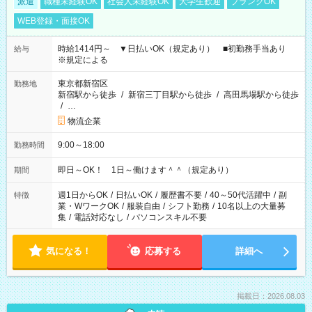
派遣
職種未経験OK
社会人未経験OK
大学生歓迎
ブランクOK
WEB登録・面接OK
時給1414円～ ▼日払いOK（規定あり） ■初勤務手当あり
給与
※規定による
東京都新宿区
勤務地
新宿駅から徒歩
/
新宿三丁目駅から徒歩
/
高田馬場駅から徒歩
/
…
物流企業
9:00～18:00
勤務時間
即日～OK！ 1日～働けます＾＾（規定あり）
期間
週1日からOK
/
日払いOK
/
履歴書不要
/
40～50代活躍中
/
副
特徴
業・WワークOK
/
服装自由
/
シフト勤務
/
10名以上の大量募
集
/
電話対応なし
/
パソコンスキル不要
気になる！
応募する
詳細へ
掲載日：2026.08.03