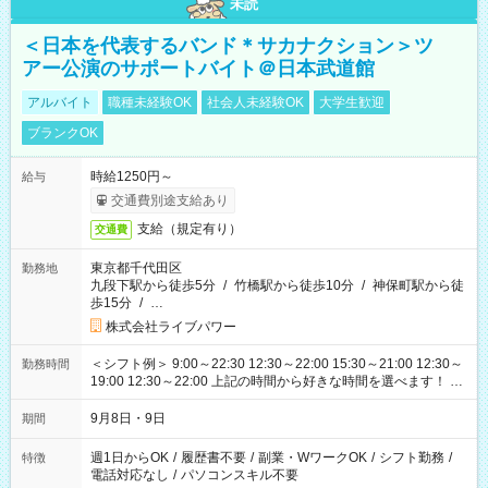
未読
＜日本を代表するバンド＊サカナクション＞ツ
アー公演のサポートバイト＠日本武道館
アルバイト
職種未経験OK
社会人未経験OK
大学生歓迎
ブランクOK
時給1250円～
給与
交通費別途支給あり
支給（規定有り）
交通費
東京都千代田区
勤務地
九段下駅から徒歩5分
/
竹橋駅から徒歩10分
/
神保町駅から徒
歩15分
/
…
株式会社ライブパワー
＜シフト例＞ 9:00～22:30 12:30～22:00 15:30～21:00 12:30～
勤務時間
19:00 12:30～22:00 上記の時間から好きな時間を選べます！ ※
時間は変更となる可能性があります
9月8日・9日
期間
週1日からOK
/
履歴書不要
/
副業・WワークOK
/
シフト勤務
/
特徴
電話対応なし
/
パソコンスキル不要