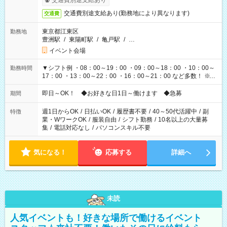
交通費別途支給あり
交通費別途支給あり(勤務地により異なります)
交通費
東京都江東区
勤務地
豊洲駅
/
東陽町駅
/
亀戸駅
/
…
イベント会場
▼シフト例 ・08：00～19：00 ・09：00～18：00 ・10：00～
勤務時間
17：00 ・13：00～22：00 ・16：00～21：00 など多数！ ※お
仕事により勤務時間が異なります
即日～OK！ ◆お好きな日1日～働けます ◆急募
期間
週1日からOK
/
日払いOK
/
履歴書不要
/
40～50代活躍中
/
副
特徴
業・WワークOK
/
服装自由
/
シフト勤務
/
10名以上の大量募
集
/
電話対応なし
/
パソコンスキル不要
気になる！
応募する
詳細へ
未読
人気イベントも！好きな場所で働けるイベント