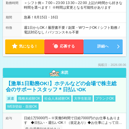
＜シフト例＞ 7:00～23:00 13:30～22:00 上記の時間から好きな
勤務時間
時間を選べます！ ※時間は変更となる可能性があります
急募！8月15日・16日
期間
週1日からOK
/
履歴書不要
/
副業・WワークOK
/
シフト勤務
/
特徴
電話対応なし
/
パソコンスキル不要
気になる！
応募する
詳細へ
掲載日：2026.08.06
未読
【激単1日勤務OK!】ホテルなどの会場で株主総
会のサポートスタッフ＊日払いOK
派遣
職種未経験OK
社会人未経験OK
大学生歓迎
ブランクOK
WEB登録・面接OK
日給1万5000円～※実働5時間で日給7000円のお仕事もありま
給与
す ◆日払い・週払いOK！（規定あり）◆お仕事によって日給
も異なります