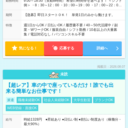
9:00～18:00（実動8時間） 希望の時間帯を選べます！ ＜シフト
勤務時間
例＞ ・8：30～12：00 ・10：00～19：00 ・17：00～22：00
・13：00～22：00 ・22：00～翌6：00 など
【急募】即日スタートＯＫ！ 単発1日のみから働けます。
期間
週1日からOK
/
日払いOK
/
履歴書不要
/
40～50代活躍中
/
副
特徴
業・WワークOK
/
服装自由
/
シフト勤務
/
10名以上の大量募
集
/
電話対応なし
/
パソコンスキル不要
気になる！
応募する
詳細へ
掲載日：2026.08.07
未読
【超レア】車の中で座っているだけ！誰でも出
来る簡単なお仕事です！
派遣
職種未経験OK
社会人未経験OK
大学生歓迎
ブランクOK
WEB登録・面接OK
時給1328円 ●昇給あり ●日払い制 ●前払い制度あり（稼働分・
給与
最大90%）