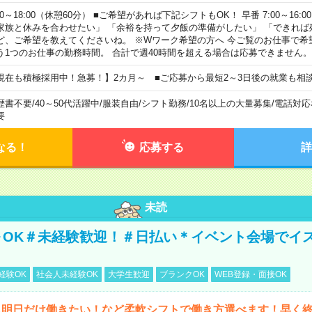
00～18:00（休憩60分） ■ご希望があれば下記シフトもOK！ 早番 7:00～16:00 遅
家族と休みを合わせたい」 「余裕を持って夕飯の準備がしたい」 「できれば
ど、ご希望を教えてくださいね。 ※Wワーク希望の方へ 今ご覧のお仕事で希
う1つのお仕事の勤務時間。 合計で週40時間を超える場合は応募できません。
現在も積極採用中！急募！】2カ月～ ■ご応募から最短2～3日後の就業も相
歴書不要
/
40～50代活躍中
/
服装自由
/
シフト勤務
/
10名以上の大量募集
/
電話対応
要
なる！
応募する
詳
未読
～OK＃未経験歓迎！＃日払い＊イベント会場でイ
経験OK
社会人未経験OK
大学生歓迎
ブランクOK
WEB登録・面接OK
ら明日だけ働きたい！など柔軟シフトで働き方選べます！早く