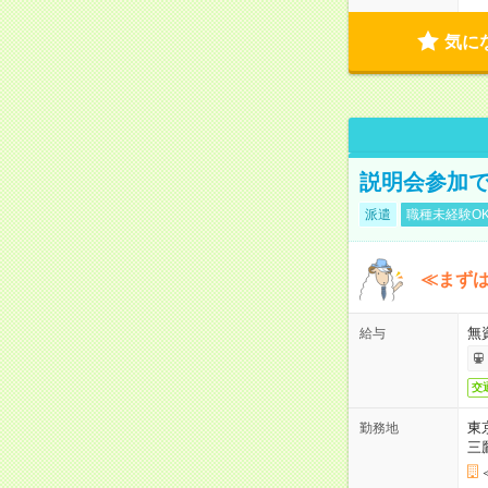
気に
説明会参加で
派遣
職種未経験O
≪まずは
無
給与
交
東
勤務地
三