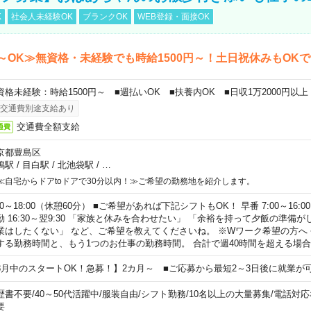
K
社会人未経験OK
ブランクOK
WEB登録・面接OK
～OK≫無資格・未経験でも時給1500円～！土日祝休みもOK
資格未経験：時給1500円～ ■週払いOK ■扶養内OK ■日収1万2000円以上
交通費別途支給あり
交通費全額支給
通費
京都豊島区
鴨駅
/
目白駅
/
北池袋駅
/
…
≪自宅からドアtoドアで30分以内！≫ご希望の勤務地を紹介します。
00～18:00（休憩60分） ■ご希望があれば下記シフトもOK！ 早番 7:00～16:00 遅
勤 16:30～翌9:30 「家族と休みを合わせたい」 「余裕を持って夕飯の準備
業はしたくない」 など、ご希望を教えてくださいね。 ※Wワーク希望の方へ
する勤務時間と、もう1つのお仕事の勤務時間。 合計で週40時間を超える場
8月中のスタートOK！急募！】2カ月～ ■ご応募から最短2～3日後に就業が
歴書不要
/
40～50代活躍中
/
服装自由
/
シフト勤務
/
10名以上の大量募集
/
電話対応
要