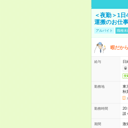
＜夜勤＞1日
運搬のお仕
アルバイト
職種未
暇だか
日
給与
交
東
勤務地
秋
2
勤務時間
談
激
期間