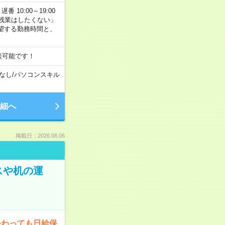
番 10:00～19:00
残業はしたくない」
望する勤務時間と、
談可能です！
なし
/
パソコンスキル
細へ
掲載日：2026.08.06
スや机の運
終わっても日給保