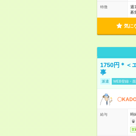
週
特徴
募
気に
1750円＊
事
派遣
WEB登録・面
〇KAD
時給
給与
交