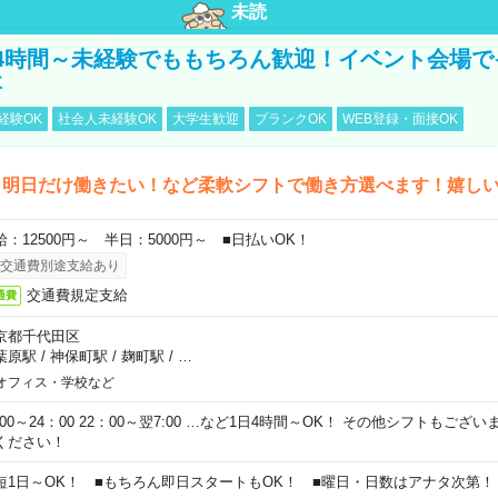
未読
4時間～未経験でももちろん歓迎！イベント会場で
事
経験OK
社会人未経験OK
大学生歓迎
ブランクOK
WEB登録・面接OK
ら明日だけ働きたい！など柔軟シフトで働き方選べます！嬉し
給：12500円～ 半日：5000円～ ■日払いOK！
交通費別途支給あり
交通費規定支給
通費
京都千代田区
葉原駅
/
神保町駅
/
麹町駅
/
…
オフィス・学校など
0:00～24：00 22：00～翌7:00 …など1日4時間～OK！ その他シフトもござ
ください！
短1日～OK！ ■もちろん即日スタートもOK！ ■曜日・日数はアナタ次第！