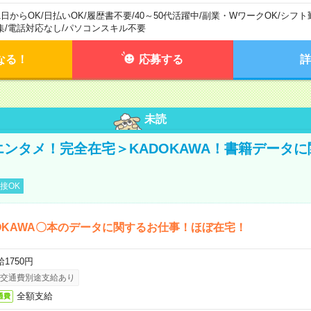
1日からOK
/
日払いOK
/
履歴書不要
/
40～50代活躍中
/
副業・WワークOK
/
シフト
集
/
電話対応なし
/
パソコンスキル不要
なる！
応募する
詳
未読
＜エンタメ！完全在宅＞KADOKAWA！書籍データ
接OK
OKAWA〇本のデータに関するお仕事！ほぼ在宅！
1750円
交通費別途支給あり
全額支給
通費