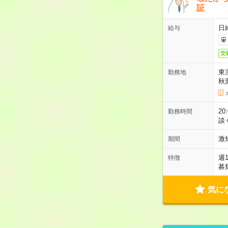
証
日
給与
交
東
勤務地
秋
2
勤務時間
談
激
期間
週
特徴
募
気に