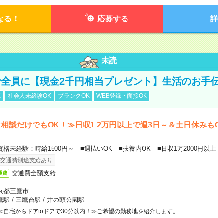
なる！
応募する
詳
未読
全員に【現金2千円相当プレゼント】生活のお手
K
社会人未経験OK
ブランクOK
WEB登録・面接OK
相談だけでもOK！≫日収1.2万円以上で週3日～＆土日休みも
資格未経験：時給1500円～ ■週払いOK ■扶養内OK ■日収1万2000円以上
交通費別途支給あり
交通費全額支給
通費
京都三鷹市
鷹駅
/
三鷹台駅
/
井の頭公園駅
≪自宅からドアtoドアで30分以内！≫ご希望の勤務地を紹介します。