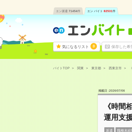
エン派遣
71454
件
エン バイト
82531
件
0
気になるリスト
保存した希
バイトTOP
関東
東京都
西東京市
《
掲載日 :
2026
/
07
/
06
《時間相
運用支
派遣
職種未経