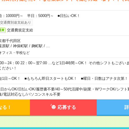
給：10000円～ 半日：5000円～ ■日払いOK！
交通費別途支給あり
交通費規定支給
通費
京都千代田区
葉原駅
/
神保町駅
/
麹町駅
/
…
オフィス・学校など
0:00～24：00 22：00～翌7:00 …など1日4時間～OK！ その他シフトもござ
ください！
短1日～OK！ ■もちろん即日スタートもOK！ ■曜日・日数はアナタ次第！
1日からOK
/
日払いOK
/
履歴書不要
/
40～50代活躍中
/
副業・WワークOK
/
シフト
集
/
電話対応なし
/
パソコンスキル不要
なる！
応募する
詳