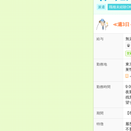
派遣
職種未経験O
≪週3日
無
給与
交
東
勤務地
巣
9:
勤務時間
夜
残
望
【
期間
履
特徴
不