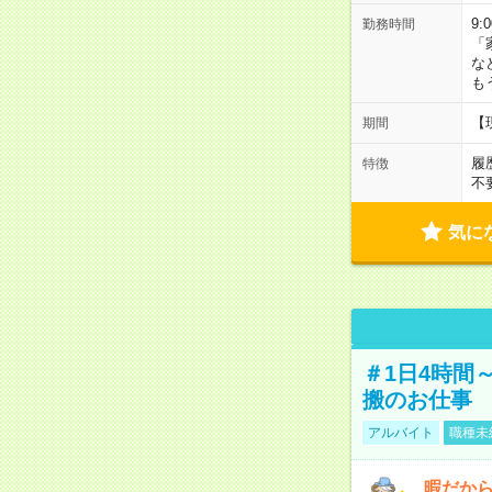
9:
勤務時間
「
な
も
【
期間
履
特徴
不
気に
＃1日4時間
搬のお仕事
アルバイト
職種未
暇だか