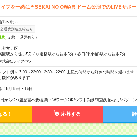
イブを一緒に＊SEKAI NO OWARIドーム公演でのLIVEサポ
給1250円～
交通費別途支給あり
支給（規定有り）
通費
京都文京区
楽園駅から徒歩5分
/
水道橋駅から徒歩5分
/
春日(東京都)駅から徒歩7分
株式会社ライブパワー
シフト例＞ 7:00～23:00 13:30～22:00 上記の時間から好きな時間を選べま
可能性があります
募！8月15日・16日
1日からOK
/
履歴書不要
/
副業・WワークOK
/
シフト勤務
/
電話対応なし
/
パソコン
なる！
応募する
詳