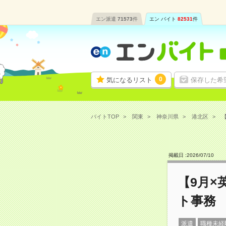
エン派遣
71573
件
エン バイト
82531
件
0
気になるリスト
保存した希
バイトTOP
関東
神奈川県
港北区
【
掲載日 :
2026
/
07
/
10
【9月×
ト事務
派遣
職種未経