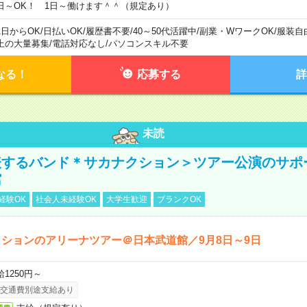
日～OK！ 1日～働けます＾＾（規定あり）
1日からOK
/
日払いOK
/
履歴書不要
/
40～50代活躍中
/
副業・WワークOK
/
服装自
上の大量募集
/
電話対応なし
/
パソコンスキル不要
なる！
応募する
詳
未読
表するバンド＊サカナクション＞ツアー公演のサポ
館
経験OK
社会人未経験OK
大学生歓迎
ブランクOK
ションのアリーナツアー＠日本武道館／9月8日～9日
給1250円～
交通費別途支給あり