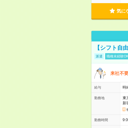
気に
【シフト自由
派遣
職種未経験O
来社不要
時
給与
東
勤務地
新
9:
勤務時間