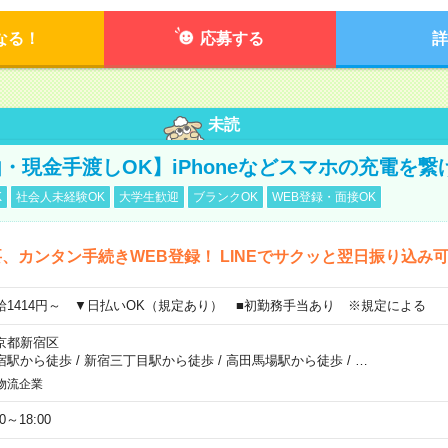
なる！
応募する
詳
未読
・現金手渡しOK】iPhoneなどスマホの充電を繋
K
社会人未経験OK
大学生歓迎
ブランクOK
WEB登録・面接OK
、カンタン手続きWEB登録！ LINEでサクッと翌日振り込み
給1414円～ ▼日払いOK（規定あり） ■初勤務手当あり ※規定による
京都新宿区
宿駅から徒歩
/
新宿三丁目駅から徒歩
/
高田馬場駅から徒歩
/
…
物流企業
00～18:00