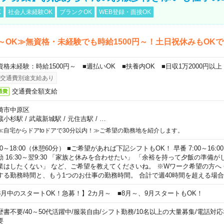
K
社会人未経験OK
ブランクOK
WEB登録・面接OK
～OK≫無資格・未経験でも時給1500円～！土日祝休みもOK
資格未経験：時給1500円～ ■週払いOK ■扶養内OK ■日収1万2000円以上
交通費別途支給あり
交通費全額支給
通費
崎市中原区
蔵小杉駅
/
武蔵新城駅
/
元住吉駅
/
…
≪自宅からドアtoドアで30分以内！≫ご希望の勤務地を紹介します。
00～18:00（休憩60分） ■ご希望があれば下記シフトもOK！ 早番 7:00～16:00 遅
勤 16:30～翌9:30 「家族と休みを合わせたい」 「余裕を持って夕飯の準備
業はしたくない」 など、ご希望を教えてくださいね。 ※Wワーク希望の方へ
する勤務時間と、もう1つのお仕事の勤務時間。 合計で週40時間を超える場
8月中のスタートOK！急募！】2カ月～ ■8月～、9月スタートもOK！
歴書不要
/
40～50代活躍中
/
服装自由
/
シフト勤務
/
10名以上の大量募集
/
電話対応
要