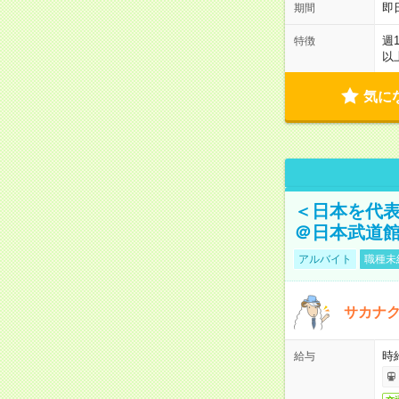
即
期間
週
特徴
以
気に
＜日本を代
＠日本武道
アルバイト
職種未
サカナク
時
給与