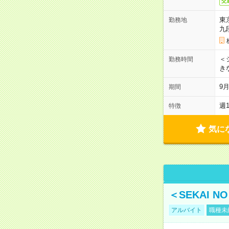
交
東
勤務地
九
＜シ
勤務時間
き
9
期間
週
特徴
気に
＜SEKAI 
アルバイト
職種未