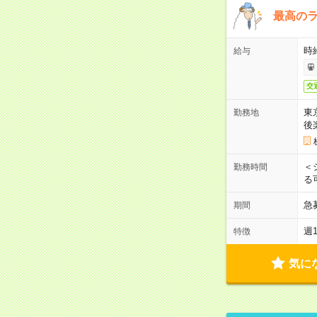
最高のラ
時
給与
交
東
勤務地
後
＜
勤務時間
る
急
期間
週
特徴
気に