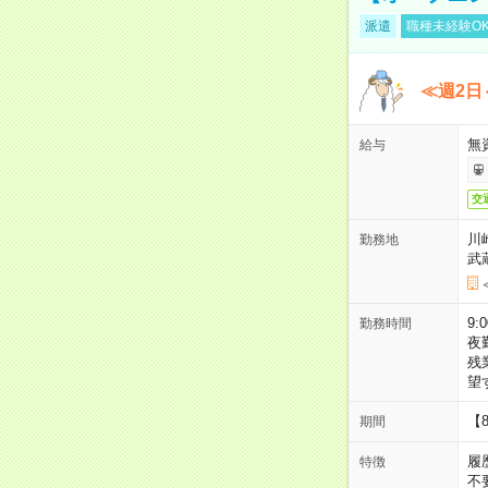
派遣
職種未経験O
≪週2日
無
給与
交
川
勤務地
武
9:
勤務時間
夜
残
望
【
期間
履
特徴
不