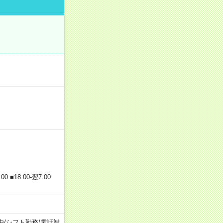
 ■18:00-翌7:00
由
/
シフト勤務
/
電話対