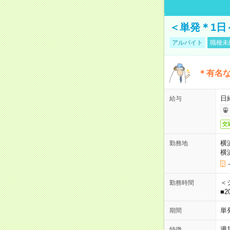
＜単発＊1日
アルバイト
職種未
＊有名な
日
給与
交
横
勤務地
横
＜シ
勤務時間
■2
単
期間
週
特徴