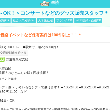
未読
～OK！＞コンサートなどのグッズ販売スタッフ＊
経験OK
社会人未経験OK
大学生歓迎
ブランクOK
WEB登録・面接OK
音楽イベントなど保有案件は100件以上！！＊
給1万5000円～ ■最大で日給2万8500円！
交通費別途支給あり
交通費規定支給
通費
浜市西区
浜駅
/
みなとみらい駅
/
西横浜駅
/
…
イベント会場
フト例＞ いろいろなシフトで働けます！ ■7:00-24:00 ■8:00-21:00 ■9:00-21:00
0:30-翌11:00 など
発1日～OK!
1日からOK
/
日払いOK
/
履歴書不要
/
40～50代活躍中
/
副業・WワークOK
/
服装自