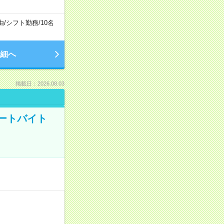
由
/
シフト勤務
/
10名
細へ
掲載日：2026.08.03
ートバイト