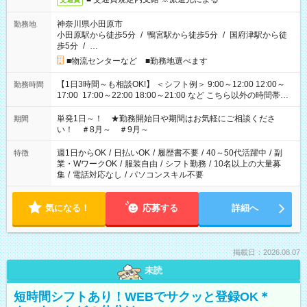
神奈川県小田原市
勤務地
小田原駅から徒歩5分
/
鴨宮駅から徒歩5分
/
国府津駅から徒
歩5分
/
…
■物流センターなど ■勤務地選べます
【1日3時間～も相談OK!】 ＜シフト例＞ 9:00～12:00 12:00～
勤務時間
17:00 17:00～22:00 18:00～21:00 など こちら以外の時間帯も
お気軽にご相談ください！
単発1日～！ ★勤務開始日や期間はお気軽にご相談くださ
期間
い！ ＃8月～ ＃9月～
週1日からOK
/
日払いOK
/
履歴書不要
/
40～50代活躍中
/
副
特徴
業・WワークOK
/
服装自由
/
シフト勤務
/
10名以上の大量募
集
/
電話対応なし
/
パソコンスキル不要
気になる！
応募する
詳細へ
掲載日：2026.08.07
未読
短時間シフトあり！WEBでサクッと登録OK＊