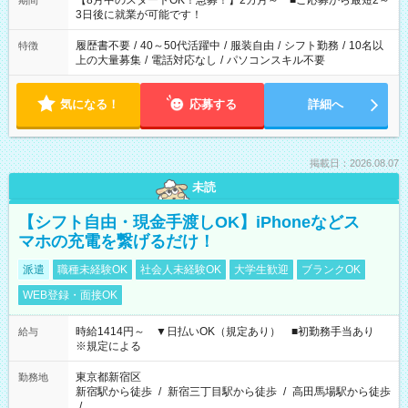
【8月中のスタートOK！急募！】2カ月～ ■ご応募から最短2～
期間
ね。 ※Wワーク希望の方へ 今ご覧のお仕事で希望する勤務時間
3日後に就業が可能です！
と、もう1つのお仕事の勤務時間。 合計で週40時間を超える場
合は応募できません。
履歴書不要
/
40～50代活躍中
/
服装自由
/
シフト勤務
/
10名以
特徴
上の大量募集
/
電話対応なし
/
パソコンスキル不要
気になる！
応募する
詳細へ
掲載日：2026.08.07
未読
【シフト自由・現金手渡しOK】iPhoneなどス
マホの充電を繋げるだけ！
派遣
職種未経験OK
社会人未経験OK
大学生歓迎
ブランクOK
WEB登録・面接OK
時給1414円～ ▼日払いOK（規定あり） ■初勤務手当あり
給与
※規定による
東京都新宿区
勤務地
新宿駅から徒歩
/
新宿三丁目駅から徒歩
/
高田馬場駅から徒歩
/
…