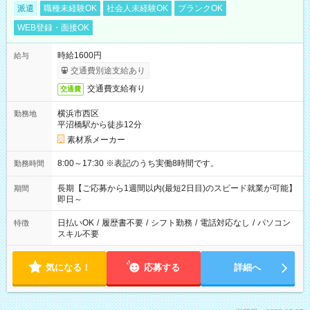
派遣
職種未経験OK
社会人未経験OK
ブランクOK
WEB登録・面接OK
時給1600円
給与
交通費別途支給あり
交通費支給有り
交通費
横浜市西区
勤務地
平沼橋駅から徒歩12分
素材系メーカー
8:00～17:30 ※表記のうち実働8時間です。
勤務時間
長期【ご応募から1週間以内(最短2日目)のスピード就業が可能】
期間
即日～
日払いOK
/
履歴書不要
/
シフト勤務
/
電話対応なし
/
パソコン
特徴
スキル不要
気になる！
応募する
詳細へ