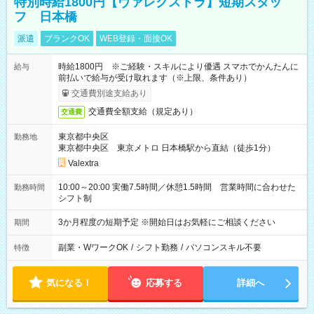
特別時給1800円【ヴァレクストラ】短期スタッ
フ 日本橋
派遣
ブランクOK
WEB登録・面接OK
時給1800円 ※ご経験・スキルにより優遇 スマホでかんたんに
給与
前払いで給与が受け取れます（※上限、条件あり）
交通費別途支給あり
交通費全額支給（規定あり）
交通費
東京都中央区
勤務地
東京都中央区 東京メトロ 日本橋駅から直結（徒歩1分）
Valextra
10:00～20:00 実働7.5時間／休憩1.5時間 営業時間に合わせた
勤務時間
シフト制
3か月程度の短期予定 ※開始日はお気軽にご相談ください
期間
副業・WワークOK
/
シフト勤務
/
パソコンスキル不要
特徴
気になる！
応募する
詳細へ