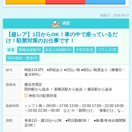
掲載日：2026.08.07
未読
【超レア】1日からOK！車の中で座っているだ
け！駐禁対策のお仕事です！
派遣
職種未経験OK
社会人未経験OK
大学生歓迎
ブランクOK
WEB登録・面接OK
時給1313円 ●昇給あり ●日払い制 ●前払い制度あり（稼働分・
給与
最大90%）
横浜市西区
勤務地
関内駅から徒歩
/
新横浜駅から徒歩
/
横浜駅から徒歩
神奈川の駐禁対策
＜シフト例＞ 09:00～17:00 13:00～22:00 17:00～22:00 19:00
勤務時間
～23:00 22:00～06:00 など ※「昼間だけ」「夜勤だけ」など
の希望OK
単発1日・週1日からOK ●即日勤務OK！ ●春/夏/冬休み期間限
期間
定OK！