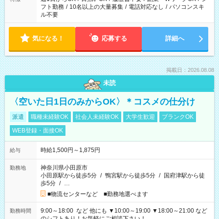
フト勤務
/
10名以上の大量募集
/
電話対応なし
/
パソコンスキ
ル不要
気になる！
応募する
詳細へ
掲載日：2026.08.08
未読
〈空いた日1日のみからOK〉＊コスメの仕分け
派遣
職種未経験OK
社会人未経験OK
大学生歓迎
ブランクOK
WEB登録・面接OK
時給1,500円～1,875円
給与
神奈川県小田原市
勤務地
小田原駅から徒歩5分
/
鴨宮駅から徒歩5分
/
国府津駅から徒
歩5分
/
…
■物流センターなど ■勤務地選べます
9:00～18:00 など 他にも ▼10:00～19:00 ▼18:00～21:00 など
勤務時間
のシフトあり！お気軽にご相談下さい！