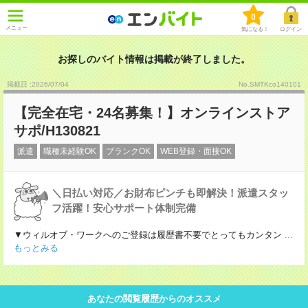
0
メニュー
気になる！
ログイン
お探しのバイト情報は掲載が終了しました。
掲載日 :2026
/
07
/
04
No.SMTKco140101
【完全在宅・24名募集！】オンラインストア
サポ/H130821
派遣
職種未経験OK
ブランクOK
WEB登録・面接OK
＼日払い対応／お財布ピンチも即解決！派遣スタッ
フ活躍！安心サポート体制完備
▼ウィルオブ・ワークへのご登録は履歴書不要でとってもカンタン
...
もっとみる
あなたの閲覧履歴からのオススメ