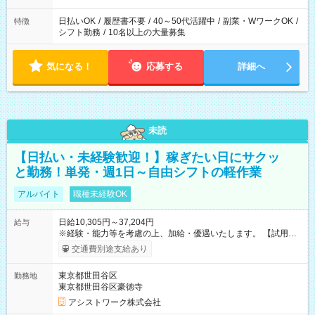
日払いOK
/
履歴書不要
/
40～50代活躍中
/
副業・WワークOK
/
特徴
シフト勤務
/
10名以上の大量募集
気になる！
応募する
詳細へ
未読
【日払い・未経験歓迎！】稼ぎたい日にサクッ
と勤務！単発・週1日～自由シフトの軽作業
アルバイト
職種未経験OK
日給10,305円～37,204円
給与
※経験・能力等を考慮の上、加給・優遇いたします。 【試用期
間】試用期間なし
交通費別途支給あり
東京都世田谷区
勤務地
東京都世田谷区豪徳寺
アシストワーク株式会社