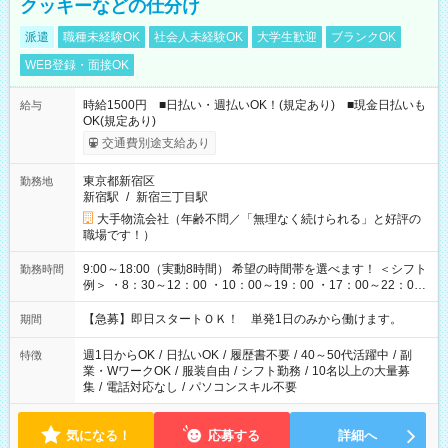
クッキーなどの仕分け
派遣
職種未経験OK
社会人未経験OK
大学生歓迎
ブランクOK
WEB登録・面接OK
時給1500円 ■日払い・週払いOK！(規定あり) ■現金日払いも
給与
OK(規定あり)
交通費別途支給あり
東京都新宿区
勤務地
新宿駅
/
新宿三丁目駅
大手物流会社（年齢不問／「無理なく続けられる」と好評の
職場です！）
9:00～18:00（実動8時間） 希望の時間帯を選べます！ ＜シフト
勤務時間
例＞ ・8：30～12：00 ・10：00～19：00 ・17：00～22：00
・13：00～22：00 ・22：00～翌6：00 など
【急募】即日スタートＯＫ！ 単発1日のみから働けます。
期間
週1日からOK
/
日払いOK
/
履歴書不要
/
40～50代活躍中
/
副
特徴
業・WワークOK
/
服装自由
/
シフト勤務
/
10名以上の大量募
集
/
電話対応なし
/
パソコンスキル不要
気になる！
応募する
詳細へ