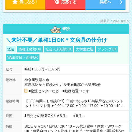
気になる！
応募する
詳細へ
掲載日：2026.08.05
未読
＼来社不要／単発1日OK＊文房具の仕分け
派遣
職種未経験OK
社会人未経験OK
大学生歓迎
ブランクOK
WEB登録・面接OK
時給1,500円～1,875円
給与
神奈川県厚木市
勤務地
本厚木駅から徒歩5分
/
愛甲石田駅から徒歩5分
■物流センターなど ■勤務地選べます
【1日3時間～も相談OK!】午前中のみや18時以降などのシフト
勤務時間
あり！ シフト例 ▼9:00～12:00 ▼9:00～17:00 ▼10:00～19:00
▼18:00～21:00
1日だけの単発OK！＃8月～ ＃9月～
期間
週1日からOK
/
日払いOK
/
40～50代活躍中
/
副業・Wワーク
特徴
OK
/
服装自由
/
シフト勤務
/
10名以上の大量募集
/
電話対応な