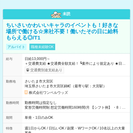
未読
ちいさいかわいいキャラのイベントも！好きな
場所で働ける☆来社不要！働いたその日に給料
もらえる◎/T1
アルバイト
職種未経験OK
日給13,000円～
給与
＋交通費支給 ★交通費全額支給！ ┗案件により規定あり ★日払
いOK！（規定あり） ┗働いたその日に現金GET♪ お仕事後はコ
交通費別途支給あり
ンビニATMから 日払い分を引き落とせます！ 【試用期間】試
用期間なし
さいたま市大宮区
勤務地
埼玉県さいたま市大宮区錦町（最寄り駅：大宮駅）
株式会社ワンベルウッズ
勤務時間は指定なし
勤務時間
変形労働時間制 想定労働時間160時間/月 【シフト例】 ・8：00
～21：00
単発・1日のみOK
期間
週1日からOK / 日払いOK / 副業・WワークOK / 10名以上の大量
特徴