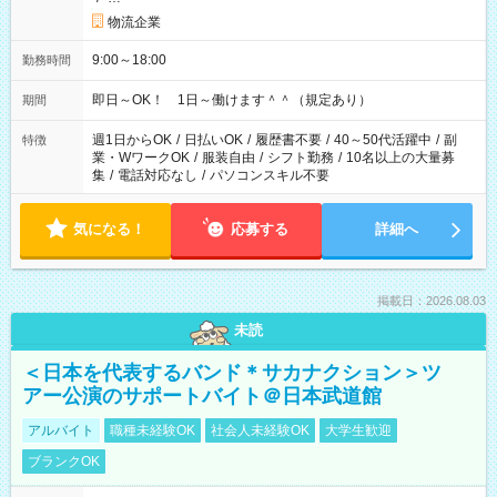
物流企業
9:00～18:00
勤務時間
即日～OK！ 1日～働けます＾＾（規定あり）
期間
週1日からOK
/
日払いOK
/
履歴書不要
/
40～50代活躍中
/
副
特徴
業・WワークOK
/
服装自由
/
シフト勤務
/
10名以上の大量募
集
/
電話対応なし
/
パソコンスキル不要
気になる！
応募する
詳細へ
掲載日：2026.08.03
未読
＜日本を代表するバンド＊サカナクション＞ツ
アー公演のサポートバイト＠日本武道館
アルバイト
職種未経験OK
社会人未経験OK
大学生歓迎
ブランクOK