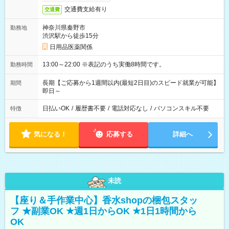
交通費支給有り
交通費
神奈川県秦野市
勤務地
渋沢駅から徒歩15分
日用品医薬関係
13:00～22:00 ※表記のうち実働8時間です。
勤務時間
長期【ご応募から1週間以内(最短2日目)のスピード就業が可能】
期間
即日～
日払いOK
/
履歴書不要
/
電話対応なし
/
パソコンスキル不要
特徴
気になる！
応募する
詳細へ
未読
【座り＆手作業中心】香水shopの梱包スタッ
フ ★副業OK ★週1日からOK ★1日1時間から
OK