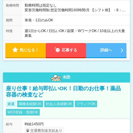
勤務時間は指定なし
勤務時間
変形労働時間制 想定労働時間160時間/月 【シフト例】 ・8：00
～21：00
単発・1日のみOK
期間
週1日からOK / 日払いOK / 副業・WワークOK / 10名以上の大量
特徴
募集
気になる！
応募する
詳細へ
未読
座り仕事！給与即払いOK！日勤のお仕事！薬品
容器の検査など
派遣
職種未経験OK
社会人未経験OK
ブランクOK
WEB登録・面接OK
時給1450円
給与
交通費別途支給あり