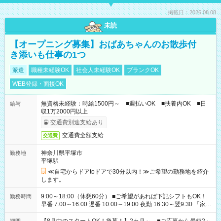
掲載日：2026.08.08
未読
【オープニング募集】おばあちゃんのお散歩付
き添いも仕事の1つ
派遣
職種未経験OK
社会人未経験OK
ブランクOK
WEB登録・面接OK
無資格未経験：時給1500円～ ■週払いOK ■扶養内OK ■日
給与
収1万2000円以上
交通費別途支給あり
交通費全額支給
交通費
神奈川県平塚市
勤務地
平塚駅
≪自宅からドアtoドアで30分以内！≫ご希望の勤務地を紹介
します。
9:00～18:00（休憩60分） ■ご希望があれば下記シフトもOK！
勤務時間
早番 7:00～16:00 遅番 10:00～19:00 夜勤 16:30～翌9:30 「家族
と休みを合わせたい」 「余裕を持って夕飯の準備がしたい」
「できれば残業はしたくない」 など、ご希望を教えてください