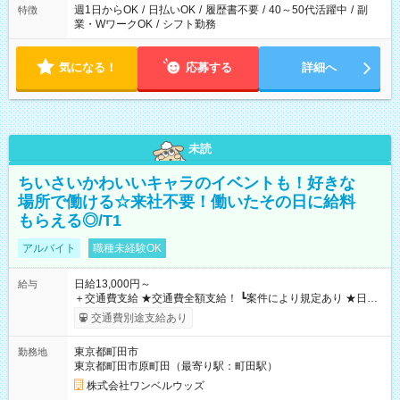
週1日からOK
/
日払いOK
/
履歴書不要
/
40～50代活躍中
/
副
特徴
業・WワークOK
/
シフト勤務
気になる！
応募する
詳細へ
未読
ちいさいかわいいキャラのイベントも！好きな
場所で働ける☆来社不要！働いたその日に給料
もらえる◎/T1
アルバイト
職種未経験OK
日給13,000円～
給与
＋交通費支給 ★交通費全額支給！ ┗案件により規定あり ★日払
いOK！（規定あり） ┗働いたその日に現金GET♪ お仕事後はコ
交通費別途支給あり
ンビニATMから 日払い分を引き落とせます！ 【試用期間】試
用期間なし
東京都町田市
勤務地
東京都町田市原町田（最寄り駅：町田駅）
株式会社ワンベルウッズ