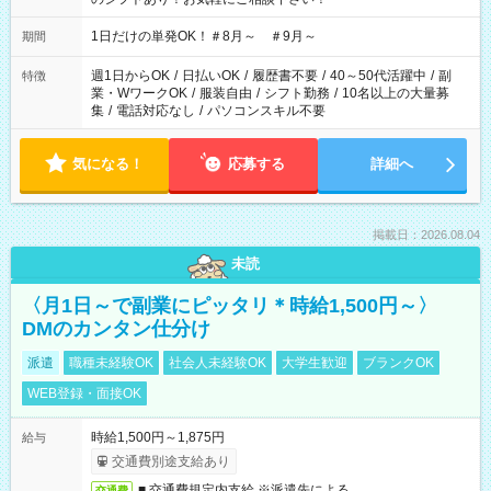
1日だけの単発OK！＃8月～ ＃9月～
期間
週1日からOK
/
日払いOK
/
履歴書不要
/
40～50代活躍中
/
副
特徴
業・WワークOK
/
服装自由
/
シフト勤務
/
10名以上の大量募
集
/
電話対応なし
/
パソコンスキル不要
気になる！
応募する
詳細へ
掲載日：2026.08.04
未読
〈月1日～で副業にピッタリ＊時給1,500円～〉
DMのカンタン仕分け
派遣
職種未経験OK
社会人未経験OK
大学生歓迎
ブランクOK
WEB登録・面接OK
時給1,500円～1,875円
給与
交通費別途支給あり
■ 交通費規定内支給 ※派遣先による
交通費