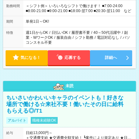
＜シフト例＞ いろいろなシフトで働けます！ ■7:00-24:00
勤務時間
■8:00-21:00 ■9:00-21:00 ■18:00-翌7:00 ■20:30-翌11:00 など
単発1日～OK!
期間
週1日からOK
/
日払いOK
/
履歴書不要
/
40～50代活躍中
/
副
特徴
業・WワークOK
/
服装自由
/
シフト勤務
/
電話対応なし
/
パソ
コンスキル不要
気になる！
応募する
詳細へ
未読
ちいさいかわいいキャラのイベントも！好きな
場所で働ける☆来社不要！働いたその日に給料
もらえる◎/T1
アルバイト
職種未経験OK
日給13,000円～
給与
＋交通費支給 ★交通費全額支給！ ┗案件により規定あり ★日払