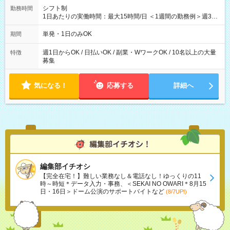
シフト制
勤務時間
1日あたりの実働時間：最大15時間/日 ＜1週間の勤務例＞週3回
勤務 勤務：月・水・金 休み：火・木・土・日 好きな時にお仕事
可能です！ ※1日あたりの最大実働時間は日勤、夜勤共に勤務し
単発・1日のみOK
期間
た時間になります。
週1日からOK / 日払いOK / 副業・WワークOK / 10名以上の大量
特徴
募集
気になる！
応募する
詳細へ
編集部イチオシ
【完全在宅！】難しい業務なし＆電話なし！ゆっくりの11
時～時短＊データ入力・事務、＜SEKAI NO OWARI＊8月15
日・16日＞ドーム公演のサポートバイトなど
(8/7UP!)