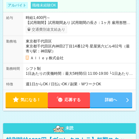
アルバイト
職種未経験OK
時給1,400円～
給与
【試用期間】試用期間あり 試用期間の長さ：1ヶ月 雇用形態、
給与は本採用時と同じです。
交通費別途支給あり
東京都千代田区
勤務地
東京都千代田区内神田2丁目14番12号 星屋第六ビル402号（最
寄り駅：神田駅）
Ａｌｌｅｙ株式会社
シフト制
勤務時間
1日あたりの実働時間：最大5時間/日 11:00-19:00 └1日あたりの
実働時間：1-5時間 └上記の時間帯内であれば、いつでも勤務可
能！ └平日・土曜日の中で、お好きな曜日でご勤務いただけま
週1日からOK / 日払いOK / 副業・WワークOK
特徴
す！ 【シフト例】 ・11:00～14:00 ・16:30～19:00 ・13:00～
18:00 などのように、自由な働き方が可能なお仕事です！
気になる！
応募する
詳細へ
未読