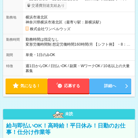
いOK！（規定あり） ┗働いたその日に現金GET♪ お仕事後はコ
交通費別途支給あり
ンビニATMから 日払い分を引き落とせます！ 【試用期間】試
用期間なし
横浜市港北区
勤務地
神奈川県横浜市港北区（最寄り駅：新横浜駅）
株式会社ワンベルウッズ
勤務時間は指定なし
勤務時間
変形労働時間制 想定労働時間160時間/月 【シフト例】 ・8：00
～21：00
単発・1日のみOK
期間
週1日からOK / 日払いOK / 副業・WワークOK / 10名以上の大量
特徴
募集
気になる！
応募する
詳細へ
未読
給与即払いOK！高時給！平日休み！日勤のお仕
事！仕分け作業等