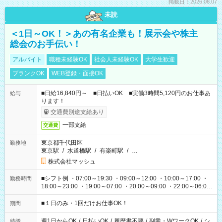
掲載日：2026.08.07
未読
＜1日～OK！＞あの有名企業も！展示会や株主
総会のお手伝い！
アルバイト
職種未経験OK
社会人未経験OK
大学生歓迎
ブランクOK
WEB登録・面接OK
■日給16,840円～ ■日払いOK ■実働3時間5,120円のお仕事あ
給与
ります！
交通費別途支給あり
一部支給
交通費
東京都千代田区
勤務地
東京駅
/
水道橋駅
/
有楽町駅
/
…
株式会社マッシュ
■シフト例 ・07:00～19:30 ・09:00～12:00 ・10:00～17:00 ・
勤務時間
18:00～23:00 ・19:00～07:00 ・20:00～09:00 ・22:00～06:00
etc ★最短で3時間で5,120円のお仕事から 15時間で2万円近く稼
げるお仕事も！ ご希望のお時間に合わせてご紹介！ ※シフトは
■１日のみ・1回だけお仕事OK！
期間
現場によって異なります。 ※勿論、休憩時間はあるのでご安心
ください！
週1日からOK
/
日払いOK
/
履歴書不要
/
副業・WワークOK
/
シ
特徴