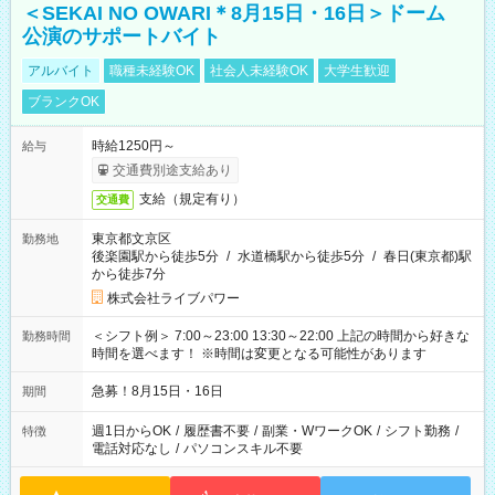
＜SEKAI NO OWARI＊8月15日・16日＞ドーム
公演のサポートバイト
アルバイト
職種未経験OK
社会人未経験OK
大学生歓迎
ブランクOK
時給1250円～
給与
交通費別途支給あり
支給（規定有り）
交通費
東京都文京区
勤務地
後楽園駅から徒歩5分
/
水道橋駅から徒歩5分
/
春日(東京都)駅
から徒歩7分
株式会社ライブパワー
＜シフト例＞ 7:00～23:00 13:30～22:00 上記の時間から好きな
勤務時間
時間を選べます！ ※時間は変更となる可能性があります
急募！8月15日・16日
期間
週1日からOK
/
履歴書不要
/
副業・WワークOK
/
シフト勤務
/
特徴
電話対応なし
/
パソコンスキル不要