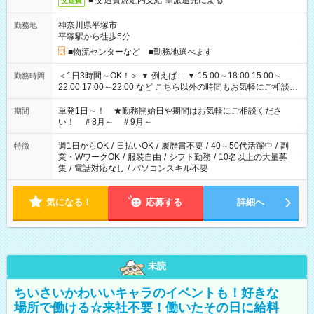
■ 交通費規定内支給 ※派遣先による
交通費
神奈川県平塚市
勤務地
平塚駅から徒歩5分
■物流センターなど ■勤務地選べます
＜1日3時間～OK！＞ ▼ 例えば… ▼ 15:00～18:00 15:00～
勤務時間
22:00 17:00～22:00 など こちら以外の時間もお気軽にご相談く
ださい！
単発1日～！ ★勤務開始日や期間はお気軽にご相談くださ
期間
い！ ＃8月～ ＃9月～
週1日からOK
/
日払いOK
/
履歴書不要
/
40～50代活躍中
/
副
特徴
業・WワークOK
/
服装自由
/
シフト勤務
/
10名以上の大量募
集
/
電話対応なし
/
パソコンスキル不要
気になる！
応募する
詳細へ
未読
ちいさいかわいいキャラのイベントも！好きな
場所で働ける☆来社不要！働いたその日に給料