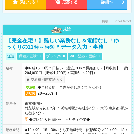
気になる！
応募する
詳細へ
掲載日：2026.07.29
未読
【完全在宅！】難しい業務なし＆電話なし！ゆ
っくりの11時～時短＊データ入力・事務
派遣
職種未経験OK
ブランクOK
WEB登録・面接OK
◆時給1,700円＊日払い・週払いOK＊昇給あり♪【月収例】 ・約
給与
204,000円 （時給1,700円 × 実働6h × 20日）
交通費別途支給あり
◆全額支給 ＊家が少し遠くても安心！
交通費
20～25万円
月収例
東京都港区
勤務地
竹芝駅から徒歩2分
/
浜松町駅から徒歩4分
/
大門(東京都)駅か
ら徒歩5分
/
…
◆港区にある情報セキュリティ企業◆
◆11：00～18：30のうち実働6時間、休憩60分 ※11：00～18：
勤務時間