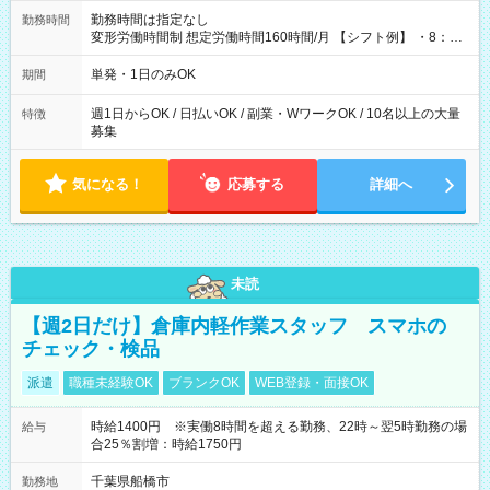
勤務時間は指定なし
勤務時間
変形労働時間制 想定労働時間160時間/月 【シフト例】 ・8：00
～21：00
単発・1日のみOK
期間
週1日からOK / 日払いOK / 副業・WワークOK / 10名以上の大量
特徴
募集
気になる！
応募する
詳細へ
未読
【週2日だけ】倉庫内軽作業スタッフ スマホの
チェック・検品
派遣
職種未経験OK
ブランクOK
WEB登録・面接OK
時給1400円 ※実働8時間を超える勤務、22時～翌5時勤務の場
給与
合25％割増：時給1750円
千葉県船橋市
勤務地