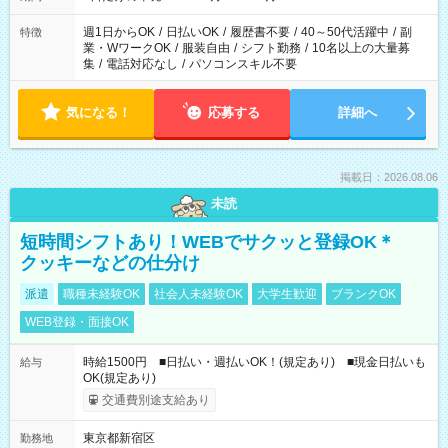
週1日からOK
/
日払いOK
/
履歴書不要
/
40～50代活躍中
/
副
特徴
業・WワークOK
/
服装自由
/
シフト勤務
/
10名以上の大量募
集
/
電話対応なし
/
パソコンスキル不要
気になる！
応募する
詳細へ
掲載日：2026.08.06
未読
短時間シフトあり！WEBでサクッと登録OK＊
クッキーなどの仕分け
派遣
職種未経験OK
社会人未経験OK
大学生歓迎
ブランクOK
WEB登録・面接OK
時給1500円 ■日払い・週払いOK！(規定あり) ■現金日払いも
給与
OK(規定あり)
交通費別途支給あり
東京都新宿区
勤務地