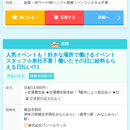
副業・WワークOK
/
シフト勤務
/
パソコンスキル不要
特徴
気になる！
応募する
詳細へ
未読
人気イベントも！好きな場所で働けるイベント
スタッフ☆来社不要！働いたその日に給料もら
える日払い/T1
アルバイト
職種未経験OK
日給13,000円～
給与
＋交通費支給 ★交通費全額支給！ ┗案件により規定あり ★日払
いOK！（規定あり） ┗働いたその日に現金GET♪ お仕事後はコ
交通費別途支給あり
ンビニATMから 日払い分を引き落とせます！ 【試用期間】試
用期間なし
横浜市西区
勤務地
神奈川県横浜市西区みなとみらい（最寄り駅：みなとみらい
駅）
株式会社ワンベルウッズ