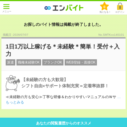
0
メニュー
気になる！
ログイン
お探しのバイト情報は掲載が終了しました。
掲載日 :2026
/
07
/
07
No.SMTKco140101
1日1万以上稼げる＊未経験＊簡単！受付＋入
力
派遣
職種未経験OK
ブランクOK
WEB登録・面接OK
【未経験の方も大歓迎】
シフト自由×サポート体制充実＝定着率抜群！
≪未経験の方も安心≫丁寧な研修＆わかりやすいマニュアルのＷサ
...
もっとみる
あなたの閲覧履歴からのオススメ