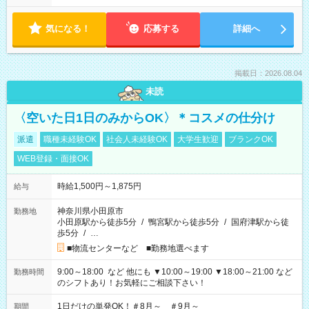
気になる！
応募する
詳細へ
掲載日：2026.08.04
未読
〈空いた日1日のみからOK〉＊コスメの仕分け
派遣
職種未経験OK
社会人未経験OK
大学生歓迎
ブランクOK
WEB登録・面接OK
時給1,500円～1,875円
給与
神奈川県小田原市
勤務地
小田原駅から徒歩5分
/
鴨宮駅から徒歩5分
/
国府津駅から徒
歩5分
/
…
■物流センターなど ■勤務地選べます
9:00～18:00 など 他にも ▼10:00～19:00 ▼18:00～21:00 など
勤務時間
のシフトあり！お気軽にご相談下さい！
1日だけの単発OK！＃8月～ ＃9月～
期間