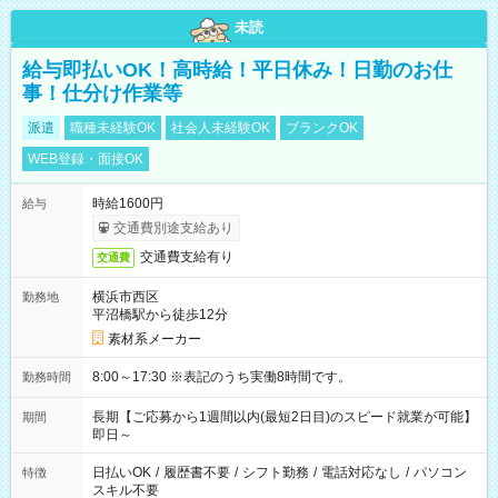
未読
給与即払いOK！高時給！平日休み！日勤のお仕
事！仕分け作業等
派遣
職種未経験OK
社会人未経験OK
ブランクOK
WEB登録・面接OK
時給1600円
給与
交通費別途支給あり
交通費支給有り
交通費
横浜市西区
勤務地
平沼橋駅から徒歩12分
素材系メーカー
8:00～17:30 ※表記のうち実働8時間です。
勤務時間
長期【ご応募から1週間以内(最短2日目)のスピード就業が可能】
期間
即日～
日払いOK
/
履歴書不要
/
シフト勤務
/
電話対応なし
/
パソコン
特徴
スキル不要