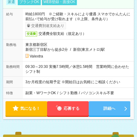
派遣
ブランクOK
WEB登録・面接OK
時給1800円 ※ご経験・スキルにより優遇 スマホでかんたんに
給与
前払いで給与が受け取れます（※上限、条件あり）
交通費別途支給あり
交通費全額支給（規定あり）
交通費
東京都新宿区
勤務地
新宿三丁目駅から徒歩2分
/
新宿(東京メトロ)駅
Valextra
09:30～20:30 実働7.5時間／休憩1.5時間 営業時間に合わせた
勤務時間
シフト制
3か月程度の短期予定 ※開始日はお気軽にご相談ください
期間
副業・WワークOK
/
シフト勤務
/
パソコンスキル不要
特徴
気になる！
応募する
詳細へ