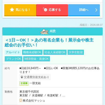
気になる！
応募する
詳細へ
掲載日：2026.08.07
未読
＜1日～OK！＞あの有名企業も！展示会や株主
総会のお手伝い！
アルバイト
職種未経験OK
社会人未経験OK
大学生歓迎
ブランクOK
WEB登録・面接OK
■日給16,840円～ ■日払いOK ■実働3時間5,120円のお仕事あ
給与
ります！
交通費別途支給あり
一部支給
交通費
東京都千代田区
勤務地
東京駅
/
水道橋駅
/
有楽町駅
/
…
株式会社マッシュ