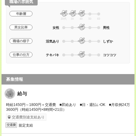
職場の雰囲気
年齢層
20代
30
40
50
60
男女比率
女性
男性
職場の様子
活気あり
しずか
仕事の仕方
テキパキ
コツコツ
募集情報
給与
時給1450円～1800円＋交通費 ■昇給あり ■日・週払いOK ■月収例24万
3600円（時給1450円×8時間×21日）
交通費別途支給あり
規定支給
交通費