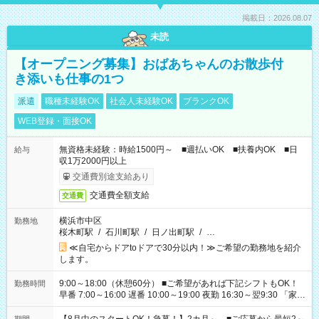
掲載日：2026.08.07
未読
【オープニング募集】おばあちゃんのお散歩付
き添いも仕事の1つ
派遣
職種未経験OK
社会人未経験OK
ブランクOK
WEB登録・面接OK
無資格未経験：時給1500円～ ■週払いOK ■扶養内OK ■日
給与
収1万2000円以上
交通費別途支給あり
交通費全額支給
交通費
横浜市中区
勤務地
桜木町駅
/
石川町駅
/
日ノ出町駅
/
…
≪自宅からドアtoドアで30分以内！≫ご希望の勤務地を紹介
します。
9:00～18:00（休憩60分） ■ご希望があれば下記シフトもOK！
勤務時間
早番 7:00～16:00 遅番 10:00～19:00 夜勤 16:30～翌9:30 「家族
と休みを合わせたい」 「余裕を持って夕飯の準備がしたい」
「できれば残業はしたくない」 など、ご希望を教えてください