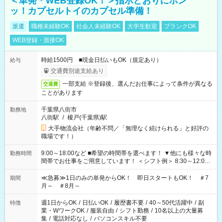
＜単発＊WEB登録OK！＞指示どおりにポン
ッ！カプセルトイのカプセル準備！
派遣
職種未経験OK
社会人未経験OK
大学生歓迎
ブランクOK
WEB登録・面接OK
時給1500円 ■現金日払いもOK（規定あり）
給与
交通費別途支給あり
一部支給 ※登録後、選んだお仕事によって条件が異なる
交通費
ことがあります
千葉県八街市
勤務地
八街駅
/
榎戸(千葉県)駅
大手物流会社（年齢不問／「無理なく続けられる」と好評の
職場です！）
9:00～18:00など ■希望の時間帯を選べます！ ▼他にも様々な時
勤務時間
間帯でお仕事をご用意しています！ ＜シフト例＞ 8:30～12:00
17:00～22:00 13:00～22:00 22:00～翌6:00 など
≪急募≫1日のみの単発からOK！ 即日スタートもOK！ ＃7
期間
月～ ＃8月～
週1日からOK
/
日払いOK
/
履歴書不要
/
40～50代活躍中
/
副
特徴
業・WワークOK
/
服装自由
/
シフト勤務
/
10名以上の大量募
集
/
電話対応なし
/
パソコンスキル不要