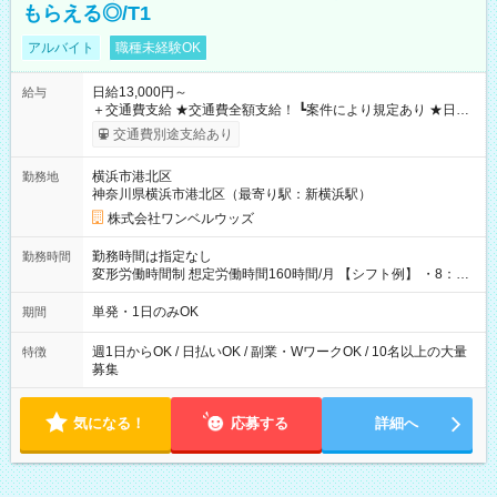
もらえる◎/T1
アルバイト
職種未経験OK
日給13,000円～
給与
＋交通費支給 ★交通費全額支給！ ┗案件により規定あり ★日払
いOK！（規定あり） ┗働いたその日に現金GET♪ お仕事後はコ
交通費別途支給あり
ンビニATMから 日払い分を引き落とせます！ 【試用期間】試
用期間なし
横浜市港北区
勤務地
神奈川県横浜市港北区（最寄り駅：新横浜駅）
株式会社ワンベルウッズ
勤務時間は指定なし
勤務時間
変形労働時間制 想定労働時間160時間/月 【シフト例】 ・8：00
～21：00
単発・1日のみOK
期間
週1日からOK / 日払いOK / 副業・WワークOK / 10名以上の大量
特徴
募集
気になる！
応募する
詳細へ