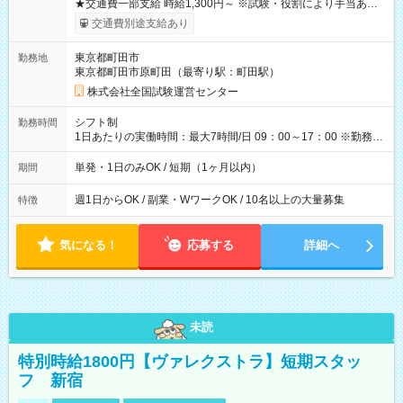
★交通費一部支給 時給1,300円～ ※試験・役割により手当あり
※勤務回数により昇給あり 【即給（前払い）オプションあ
交通費別途支給あり
り！】 希望される場合、勤務から1週間ほどで給与の一部を受け
取れます。 ※手数料418円がかかります。 【過去試験日の収入
東京都町田市
勤務地
例】 ・河合塾模擬試験 8:30～17:30（休憩1時間） 時給1,300円
東京都町田市原町田（最寄り駅：町田駅）
×8時間＝日収10,400円＋交通費 ※当日の役割により時給＋100
円の場合あり ・国家試験 7:00～13:30（休憩なし） 時給1,300
株式会社全国試験運営センター
円（役割手当＋100円）×6時間＝日収8,400円＋交通費 【試用期
間】試用期間なし
シフト制
勤務時間
1日あたりの実働時間：最大7時間/日 09：00～17：00 ※勤務時
間は 試験により異なります。
単発・1日のみOK / 短期（1ヶ月以内）
期間
週1日からOK / 副業・WワークOK / 10名以上の大量募集
特徴
気になる！
応募する
詳細へ
未読
特別時給1800円【ヴァレクストラ】短期スタッ
フ 新宿