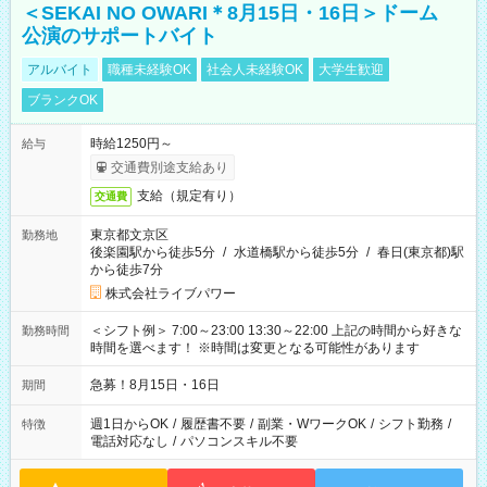
＜SEKAI NO OWARI＊8月15日・16日＞ドーム
公演のサポートバイト
アルバイト
職種未経験OK
社会人未経験OK
大学生歓迎
ブランクOK
時給1250円～
給与
交通費別途支給あり
支給（規定有り）
交通費
東京都文京区
勤務地
後楽園駅から徒歩5分
/
水道橋駅から徒歩5分
/
春日(東京都)駅
から徒歩7分
株式会社ライブパワー
＜シフト例＞ 7:00～23:00 13:30～22:00 上記の時間から好きな
勤務時間
時間を選べます！ ※時間は変更となる可能性があります
急募！8月15日・16日
期間
週1日からOK
/
履歴書不要
/
副業・WワークOK
/
シフト勤務
/
特徴
電話対応なし
/
パソコンスキル不要