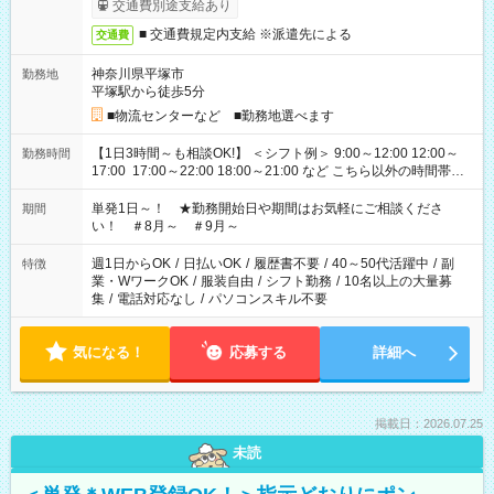
交通費別途支給あり
■ 交通費規定内支給 ※派遣先による
交通費
神奈川県平塚市
勤務地
平塚駅から徒歩5分
■物流センターなど ■勤務地選べます
【1日3時間～も相談OK!】 ＜シフト例＞ 9:00～12:00 12:00～
勤務時間
17:00 17:00～22:00 18:00～21:00 など こちら以外の時間帯も
お気軽にご相談ください！
単発1日～！ ★勤務開始日や期間はお気軽にご相談くださ
期間
い！ ＃8月～ ＃9月～
週1日からOK
/
日払いOK
/
履歴書不要
/
40～50代活躍中
/
副
特徴
業・WワークOK
/
服装自由
/
シフト勤務
/
10名以上の大量募
集
/
電話対応なし
/
パソコンスキル不要
気になる！
応募する
詳細へ
掲載日：2026.07.25
未読