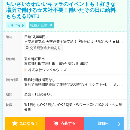
ちいさいかわいいキャラのイベントも！好きな
場所で働ける☆来社不要！働いたその日に給料
もらえる◎/T1
アルバイト
職種未経験OK
日給13,000円～
給与
＋交通費支給 ★交通費全額支給！ ┗案件により規定あり ★日払
いOK！（規定あり） ┗働いたその日に現金GET♪ お仕事後はコ
交通費別途支給あり
ンビニATMから 日払い分を引き落とせます！ 【試用期間】試
用期間なし
東京都町田市
勤務地
東京都町田市原町田（最寄り駅：町田駅）
株式会社ワンベルウッズ
勤務時間は指定なし
勤務時間
変形労働時間制 想定労働時間160時間/月 【シフト例】 ・8：00
～21：00
単発・1日のみOK
期間
週1日からOK / 日払いOK / 副業・WワークOK / 10名以上の大量
特徴
募集
気になる！
応募する
詳細へ