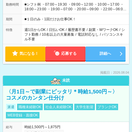
■シフト例 ・07:00～19:30 ・09:00～12:00 ・10:00～17:00 ・
勤務時間
18:00～23:00 ・19:00～07:00 ・20:00～09:00 ・22:00～06:00
etc ★最短で3時間で5,120円のお仕事から 15時間で2万円近く稼
げるお仕事も！ ご希望のお時間に合わせてご紹介！ ※シフトは
■１日のみ・1回だけお仕事OK！
期間
現場によって異なります。 ※勿論、休憩時間はあるのでご安心
ください！
週1日からOK
/
日払いOK
/
履歴書不要
/
副業・WワークOK
/
シ
特徴
フト勤務
/
10名以上の大量募集
/
電話対応なし
/
パソコンスキ
ル不要
気になる！
応募する
詳細へ
掲載日：2026.08.04
未読
〈月1日～で副業にピッタリ＊時給1,500円～〉
コスメのカンタン仕分け
派遣
職種未経験OK
社会人未経験OK
大学生歓迎
ブランクOK
WEB登録・面接OK
時給1,500円～1,875円
給与