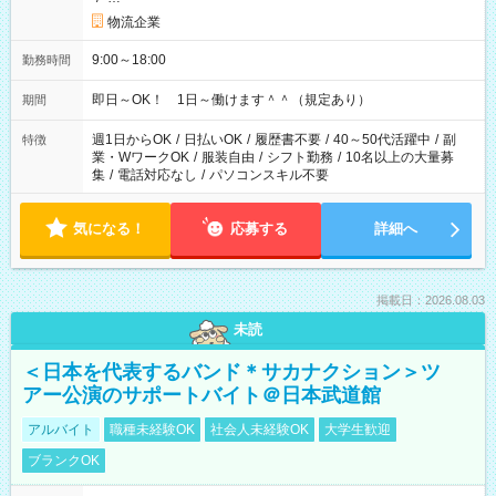
物流企業
9:00～18:00
勤務時間
即日～OK！ 1日～働けます＾＾（規定あり）
期間
週1日からOK
/
日払いOK
/
履歴書不要
/
40～50代活躍中
/
副
特徴
業・WワークOK
/
服装自由
/
シフト勤務
/
10名以上の大量募
集
/
電話対応なし
/
パソコンスキル不要
気になる！
応募する
詳細へ
掲載日：2026.08.03
未読
＜日本を代表するバンド＊サカナクション＞ツ
アー公演のサポートバイト＠日本武道館
アルバイト
職種未経験OK
社会人未経験OK
大学生歓迎
ブランクOK