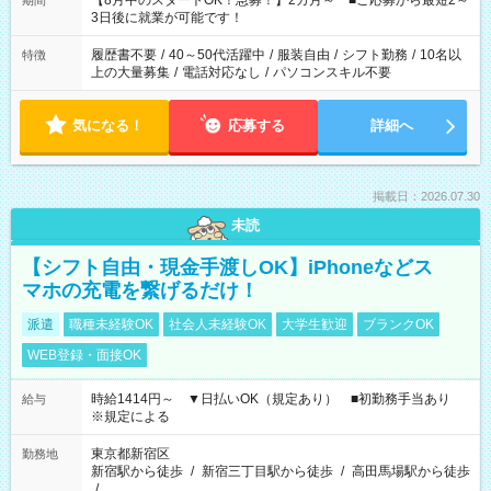
【8月中のスタートOK！急募！】2カ月～ ■ご応募から最短2～
期間
ね。 ※Wワーク希望の方へ 今ご覧のお仕事で希望する勤務時間
3日後に就業が可能です！
と、もう1つのお仕事の勤務時間。 合計で週40時間を超える場
合は応募できません。
履歴書不要
/
40～50代活躍中
/
服装自由
/
シフト勤務
/
10名以
特徴
上の大量募集
/
電話対応なし
/
パソコンスキル不要
気になる！
応募する
詳細へ
掲載日：2026.07.30
未読
【シフト自由・現金手渡しOK】iPhoneなどス
マホの充電を繋げるだけ！
派遣
職種未経験OK
社会人未経験OK
大学生歓迎
ブランクOK
WEB登録・面接OK
時給1414円～ ▼日払いOK（規定あり） ■初勤務手当あり
給与
※規定による
東京都新宿区
勤務地
新宿駅から徒歩
/
新宿三丁目駅から徒歩
/
高田馬場駅から徒歩
/
…