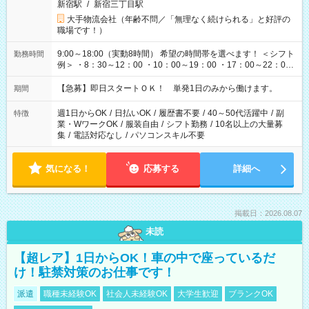
新宿駅
/
新宿三丁目駅
大手物流会社（年齢不問／「無理なく続けられる」と好評の
職場です！）
9:00～18:00（実動8時間） 希望の時間帯を選べます！ ＜シフト
勤務時間
例＞ ・8：30～12：00 ・10：00～19：00 ・17：00～22：00
・13：00～22：00 ・22：00～翌6：00 など
【急募】即日スタートＯＫ！ 単発1日のみから働けます。
期間
週1日からOK
/
日払いOK
/
履歴書不要
/
40～50代活躍中
/
副
特徴
業・WワークOK
/
服装自由
/
シフト勤務
/
10名以上の大量募
集
/
電話対応なし
/
パソコンスキル不要
気になる！
応募する
詳細へ
掲載日：2026.08.07
未読
【超レア】1日からOK！車の中で座っているだ
け！駐禁対策のお仕事です！
派遣
職種未経験OK
社会人未経験OK
大学生歓迎
ブランクOK