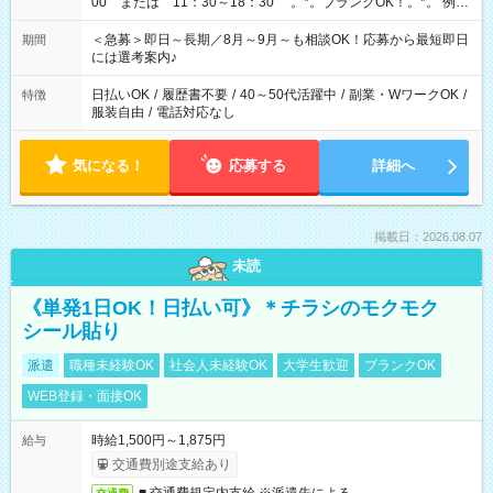
00 または 11：30～18：30 。*。ブランクOK！。*。 例え
ば前職が、 在宅/財団法人/事務/コールセンター/受付/販売/カフェ
スタッフ スイーツ販売/ホテルフロント/化粧品販売/など 様々な
＜急募＞即日～長期／8月～9月～も相談OK！応募から最短即日
期間
業界から入社して活躍されています♪
には選考案内♪
日払いOK
/
履歴書不要
/
40～50代活躍中
/
副業・WワークOK
/
特徴
服装自由
/
電話対応なし
気になる！
応募する
詳細へ
掲載日：2026.08.07
未読
《単発1日OK！日払い可》＊チラシのモクモク
シール貼り
派遣
職種未経験OK
社会人未経験OK
大学生歓迎
ブランクOK
WEB登録・面接OK
時給1,500円～1,875円
給与
交通費別途支給あり