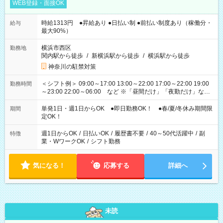
WEB登録・面接OK
時給1313円 ●昇給あり ●日払い制 ●前払い制度あり（稼働分・
給与
最大90%）
横浜市西区
勤務地
関内駅から徒歩
/
新横浜駅から徒歩
/
横浜駅から徒歩
神奈川の駐禁対策
＜シフト例＞ 09:00～17:00 13:00～22:00 17:00～22:00 19:00
勤務時間
～23:00 22:00～06:00 など ※「昼間だけ」「夜勤だけ」など
の希望OK
単発1日・週1日からOK ●即日勤務OK！ ●春/夏/冬休み期間限
期間
定OK！
週1日からOK
/
日払いOK
/
履歴書不要
/
40～50代活躍中
/
副
特徴
業・WワークOK
/
シフト勤務
気になる！
応募する
詳細へ
未読