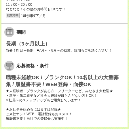
9：00～17：00
11：00～20：00
などなど！その他のお時間もOKです！
10時間以下／月
残業時間
期間
長期（3ヶ月以上）
急募！即日～長期 ■7月～・8月～の就業、短期もご相談ください！
応募資格・条件
職種未経験OK / ブランクOK / 10名以上の大量募
集 / 履歴書不要 / WEB登録・面接OK
★未経験者・ブランクがある方・フリーターなど、みなさま大歓迎★
・新卒・第二新卒など社会人経験がほとんどない方もOK！
※社員へのステップアップもご用意しています！
★お仕事を始めるにはまずは登録★
ご来社ナシ！WEB・電話登録もおススメ！
履歴書不要！当社での登録会も実施中！