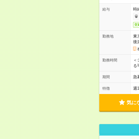
時
給与
交
東
勤務地
後
＜
勤務時間
る
急
期間
週
特徴
気に