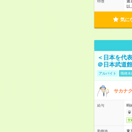
週
特徴
以
気に
＜日本を代
＠日本武道
アルバイト
職種未
サカナク
時
給与
交
東
勤務地