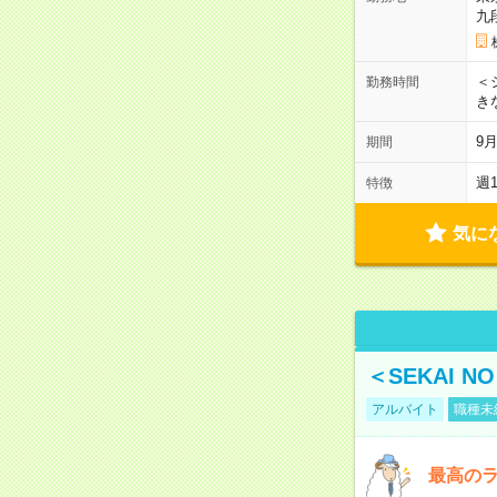
九
＜シ
勤務時間
き
9
期間
週
特徴
気に
＜SEKAI 
アルバイト
職種未
最高のラ