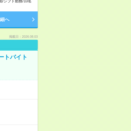
由
/
シフト勤務
/
10名
細へ
掲載日：2026.08.03
ートバイト