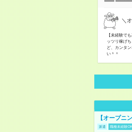
＼オ
【未経験でも
ッツリ稼げち
ど、カンタン
い＾＾
【オープニン
派遣
職種未経験O