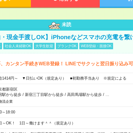
未読
・現金手渡しOK】iPhoneなどスマホの充電を繋
K
社会人未経験OK
大学生歓迎
ブランクOK
WEB登録・面接OK
、カンタン手続きWEB登録！ LINEでサクッと翌日振り込み
給1414円～ ▼日払いOK（規定あり） ■初勤務手当あり ※規定による
京都新宿区
宿駅から徒歩
/
新宿三丁目駅から徒歩
/
高田馬場駅から徒歩
/
…
物流企業
00～18:00
日～OK！ 1日～働けます＾＾（規定あり）