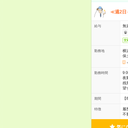
≪週2日
無
給与
交
横
勤務地
保
9:
勤務時間
夜
残
望
【
期間
履
特徴
不
気に