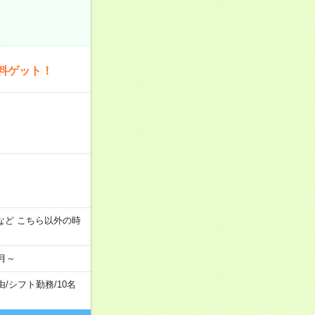
料ゲット！
:00 など こちら以外の時
月～
由
/
シフト勤務
/
10名