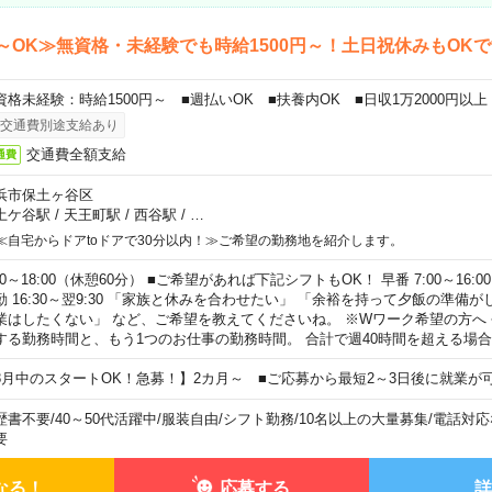
～OK≫無資格・未経験でも時給1500円～！土日祝休みもOK
資格未経験：時給1500円～ ■週払いOK ■扶養内OK ■日収1万2000円以上
交通費別途支給あり
交通費全額支給
通費
浜市保土ヶ谷区
土ケ谷駅
/
天王町駅
/
西谷駅
/
…
≪自宅からドアtoドアで30分以内！≫ご希望の勤務地を紹介します。
00～18:00（休憩60分） ■ご希望があれば下記シフトもOK！ 早番 7:00～16:00 遅
勤 16:30～翌9:30 「家族と休みを合わせたい」 「余裕を持って夕飯の準備
業はしたくない」 など、ご希望を教えてくださいね。 ※Wワーク希望の方へ
する勤務時間と、もう1つのお仕事の勤務時間。 合計で週40時間を超える場
8月中のスタートOK！急募！】2カ月～ ■ご応募から最短2～3日後に就業が
歴書不要
/
40～50代活躍中
/
服装自由
/
シフト勤務
/
10名以上の大量募集
/
電話対応
要
なる！
応募する
詳