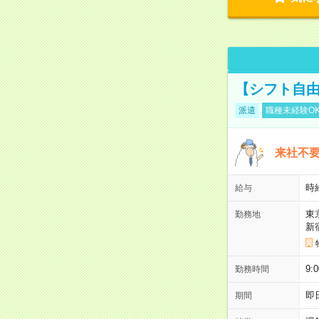
【シフト自由
派遣
職種未経験O
来社不要
時
給与
東
勤務地
新
9:
勤務時間
即
期間