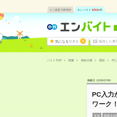
エン派遣
71573
件
エン バイト
82531
件
0
気になるリスト
保存した希
バイトTOP
関東
神奈川県
西区
PC
掲載日 :
2026
/
07
/
06
PC入
ワーク
派遣
職種未経