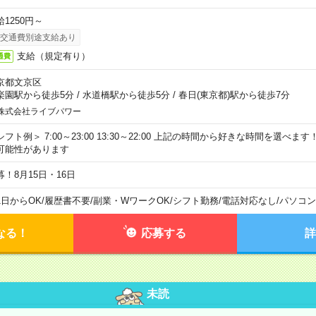
給1250円～
交通費別途支給あり
支給（規定有り）
通費
京都文京区
楽園駅から徒歩5分
/
水道橋駅から徒歩5分
/
春日(東京都)駅から徒歩7分
株式会社ライブパワー
シフト例＞ 7:00～23:00 13:30～22:00 上記の時間から好きな時間を選べま
可能性があります
募！8月15日・16日
1日からOK
/
履歴書不要
/
副業・WワークOK
/
シフト勤務
/
電話対応なし
/
パソコン
なる！
応募する
詳
未読