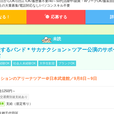
1日からOK
/
日払いOK
/
履歴書不要
/
40～50代活躍中
/
副業・WワークOK
/
服装自
上の大量募集
/
電話対応なし
/
パソコンスキル不要
なる！
応募する
詳
未読
表するバンド＊サカナクション＞ツアー公演のサポ
館
経験OK
社会人未経験OK
大学生歓迎
ブランクOK
ションのアリーナツアー＠日本武道館／9月8日～9日
給1250円～
交通費別途支給あり
支給（規定有り）
通費
京都千代田区