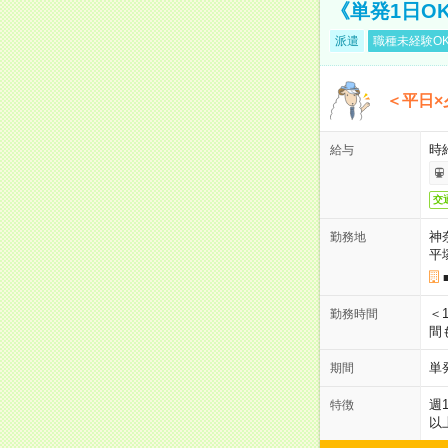
《単発1日O
派遣
職種未経験O
＜平日×
時給
給与
交
神
勤務地
平
＜1
勤務時間
間
単
期間
週
特徴
以