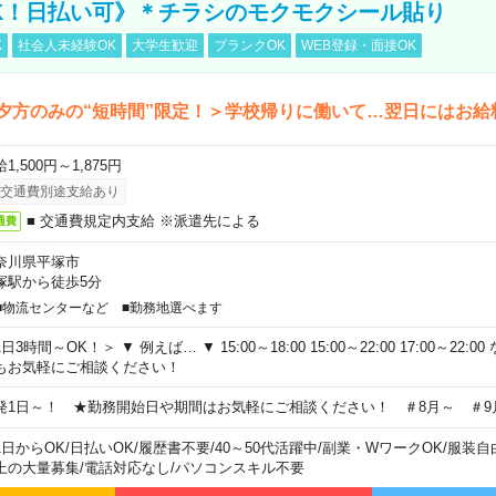
K！日払い可》＊チラシのモクモクシール貼り
K
社会人未経験OK
大学生歓迎
ブランクOK
WEB登録・面接OK
夕方のみの“短時間”限定！＞学校帰りに働いて…翌日にはお給
1,500円～1,875円
交通費別途支給あり
■ 交通費規定内支給 ※派遣先による
通費
奈川県平塚市
塚駅から徒歩5分
■物流センターなど ■勤務地選べます
日3時間～OK！＞ ▼ 例えば… ▼ 15:00～18:00 15:00～22:00 17:00～22
もお気軽にご相談ください！
発1日～！ ★勤務開始日や期間はお気軽にご相談ください！ ＃8月～ ＃9
1日からOK
/
日払いOK
/
履歴書不要
/
40～50代活躍中
/
副業・WワークOK
/
服装自
上の大量募集
/
電話対応なし
/
パソコンスキル不要