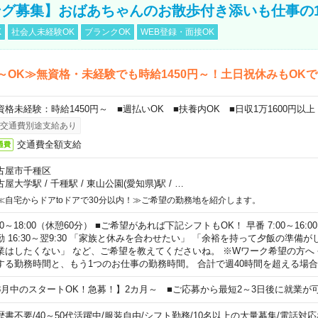
グ募集】おばあちゃんのお散歩付き添いも仕事の
K
社会人未経験OK
ブランクOK
WEB登録・面接OK
～OK≫無資格・未経験でも時給1450円～！土日祝休みもOK
資格未経験：時給1450円～ ■週払いOK ■扶養内OK ■日収1万1600円以上
交通費別途支給あり
交通費全額支給
通費
古屋市千種区
古屋大学駅
/
千種駅
/
東山公園(愛知県)駅
/
…
≪自宅からドアtoドアで30分以内！≫ご希望の勤務地を紹介します。
00～18:00（休憩60分） ■ご希望があれば下記シフトもOK！ 早番 7:00～16:00 遅
勤 16:30～翌9:30 「家族と休みを合わせたい」 「余裕を持って夕飯の準備
業はしたくない」 など、ご希望を教えてくださいね。 ※Wワーク希望の方へ
する勤務時間と、もう1つのお仕事の勤務時間。 合計で週40時間を超える場
8月中のスタートOK！急募！】2カ月～ ■ご応募から最短2～3日後に就業が
歴書不要
/
40～50代活躍中
/
服装自由
/
シフト勤務
/
10名以上の大量募集
/
電話対応