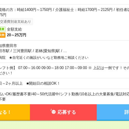
資格の方：時給1400円～1750円 / 介護福祉士：時給1700円～2125円 / 初任
75円
交通費別途支給あり
全額支給
通費
20～25万円
収例
知県豊田市
田市駅
/
三河豊田駅
/
若林(愛知県)駅
/
…
病院 ★自宅近くの施設がいいなど勤務地ご相談ください
フト例】 07:00～16:00 09:00～18:00 17:00～09:00 ※ 上記は一例で
ださい！
日～2ヶ月以上 ■開始日の相談OK！
払いOK
/
履歴書不要
/
40～50代活躍中
/
シフト勤務
/
10名以上の大量募集
/
電話対
不要
なる！
応募する
詳