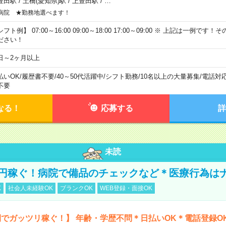
豊田駅
/
土橋(愛知県)駅
/
上豊田駅
/
…
病院 ★勤務地選べます！
フト例】 07:00～16:00 09:00～18:00 17:00～09:00 ※ 上記は一例で
ださい！
日～2ヶ月以上
払いOK
/
履歴書不要
/
40～50代活躍中
/
シフト勤務
/
10名以上の大量募集
/
電話対
不要
なる！
応募する
詳
未読
万円稼ぐ！病院で備品のチェックなど＊医療行為は
K
社会人未経験OK
ブランクOK
WEB登録・面接OK
でガッツリ稼ぐ！】 年齢・学歴不問＊日払いOK＊電話登録O