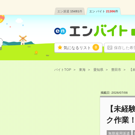
エン派遣
15491
件
エン バイト
21306
件
0
気になるリスト
保存した希
バイトTOP
東海
愛知県
豊田市
【未
掲載日 :
2026
/
07
/
06
【未経
ク作業
無期雇用派遣