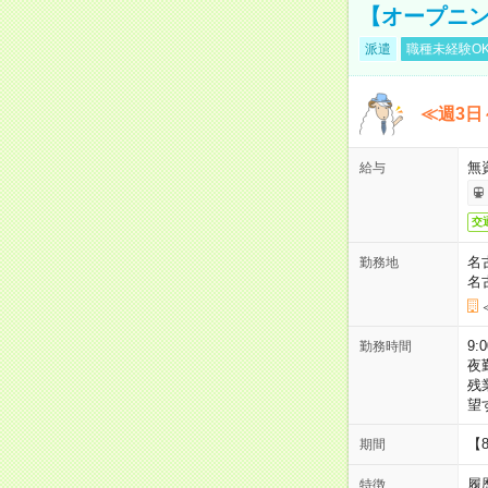
【オープニン
派遣
職種未経験O
≪週3日
無
給与
交
名
勤務地
名
9:
勤務時間
夜
残
望
【
期間
履
特徴