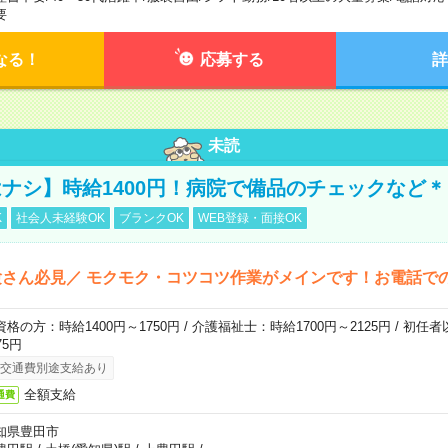
要
なる！
応募する
詳
未読
ナシ】時給1400円！病院で備品のチェックなど＊
K
社会人未経験OK
ブランクOK
WEB登録・面接OK
さん必見／ モクモク・コツコツ作業がメインです！お電話で
資格の方：時給1400円～1750円 / 介護福祉士：時給1700円～2125円 / 初任
75円
交通費別途支給あり
全額支給
通費
知県豊田市