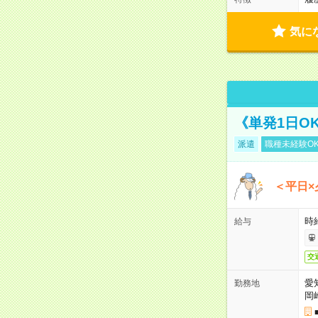
気に
《単発1日O
派遣
職種未経験O
＜平日×
時給
給与
交
愛
勤務地
岡