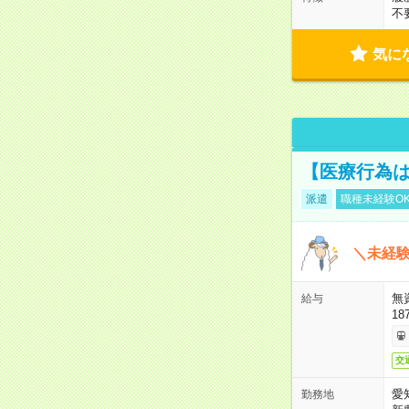
不
気に
【医療行為は
派遣
職種未経験O
＼未経験
無
給与
18
交
愛
勤務地