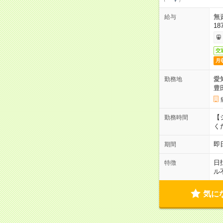
無
給与
18
交
月
愛
勤務地
豊
【シ
勤務時間
く
即
期間
日
特徴
ル
気に