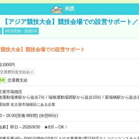
未読
円！【アジア競技大会】競技会場での設営サポート
K
WEB登録・面接OK
ア競技大会】競技会場での設営サポート
1900円
交通費別途支給あり
交通費支給
通費
古屋市瑞穂区
穂運動場東駅から徒歩7分
/
瑞穂運動場西駅から徒歩10分
/
新瑞橋駅から徒歩1
愛知県 名古屋市瑞穂区にある企業
00～18:00(実働:8時間) (休憩60分)
急募】即日～2026/9/30 ★8月～OK！
歴書不要
/
40～50代活躍中
/
10名以上の大量募集
/
電話対応なし
/
パソコンスキル