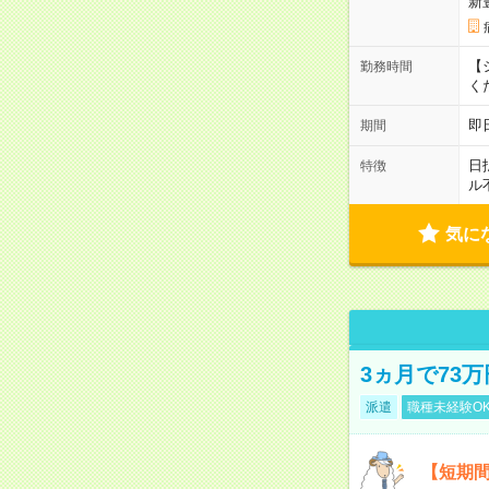
新
【シ
勤務時間
く
即
期間
日
特徴
ル
気に
3ヵ月で73
派遣
職種未経験O
【短期間