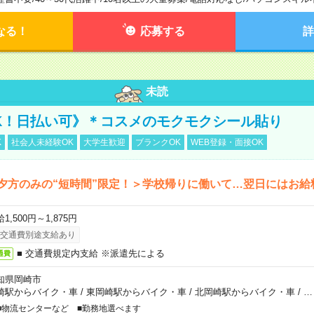
なる！
応募する
詳
未読
K！日払い可》＊コスメのモクモクシール貼り
K
社会人未経験OK
大学生歓迎
ブランクOK
WEB登録・面接OK
夕方のみの“短時間”限定！＞学校帰りに働いて…翌日にはお給
1,500円～1,875円
交通費別途支給あり
■ 交通費規定内支給 ※派遣先による
通費
知県岡崎市
崎駅からバイク・車
/
東岡崎駅からバイク・車
/
北岡崎駅からバイク・車
/
…
■物流センターなど ■勤務地選べます