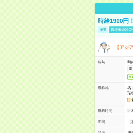
時給1900
派遣
職種未経験O
【アジ
時給
給与
交
名
勤務地
瑞
9:
勤務時間
【
期間
履
特徴