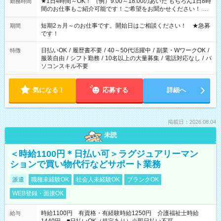
★1日4時間～OK！ （例）9:00～18:00のあいだ もちろん1日8時
勤務時間
間のお仕事もご紹介可能です！ご希望をお聞かせください！ ★
家庭の都合でお休みが必要な場合も遠慮なくご相談ください。
※週最低15時間以上の勤務が必要です
短期2ヵ月～のお仕事です。開始日はご相談ください！ ★急募
期間
です！
日払いOK
/
履歴書不要
/
40～50代活躍中
/
副業・WワークOK
/
特徴
服装自由
/
シフト勤務
/
10名以上の大量募集
/
電話対応なし
/
パ
ソコンスキル不要
気になる！
応募する
詳細へ
掲載日：2026.08.04
未読
＜時給1100円＊日払い可＞ラグジュアリーマン
ションで買い物代行などサポート業務
派遣
職種未経験OK
社会人未経験OK
ブランクOK
WEB登録・面接OK
時給1100円 有資格・有経験時給1250円 介護福祉士時給
給与