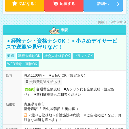
気になる！
応募する
詳細へ
掲載日：2026.08.04
未読
＜経験ナシ・資格ナシOK！＞小さめデイサービ
スで送迎や見守りなど！
派遣
職種未経験OK
社会人未経験OK
ブランクOK
WEB登録・面接OK
時給1100円～ ■日払いOK（規定あり）
給与
交通費別途支給あり
交通費全額支給 ■ガソリン代も全額支給（規定あ
交通費
り） ■無料駐車場もご相談ください
青森県青森市
勤務地
新青森駅
/
浅虫温泉駅
/
奥内駅
/
…
＜選べる勤務地＞介護施設や病院 ※ご自宅の近くなど、お
好きな場所を選べます！