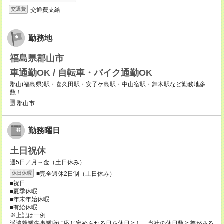
交通費支給
交通費
勤務地
福島県郡山市
車通勤OK / 自転車・バイク通勤OK
郡山(福島県)駅・喜久田駅・安子ケ島駅・中山宿駅・舞木駅など勤務地多
数！
郡山市
勤務曜日
土日祝休
週5日／月～金（土日休み）
■完全週休2日制（土日休み）
休日休暇
■祝日
■夏季休暇
■年末年始休暇
■有給休暇
※上記は一例
派遣就業先事業所に応じ定められる日を休日とし、当社の休日数と差がある