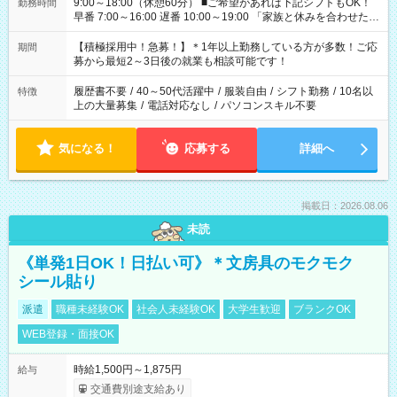
9:00～18:00（休憩60分） ■ご希望があれば下記シフトもOK！
勤務時間
早番 7:00～16:00 遅番 10:00～19:00 「家族と休みを合わせた
い」 「余裕を持って夕飯の準備がしたい」 「できれば残業はし
たくない」 など、ご希望を教えてくださいね。 ※Wワーク希望
【積極採用中！急募！】＊1年以上勤務している方が多数！ご応
期間
の方へ 今ご覧のお仕事で希望する勤務時間と、もう1つのお仕事
募から最短2～3日後の就業も相談可能です！
の勤務時間。 合計で週40時間を超える場合は応募できません。
履歴書不要
/
40～50代活躍中
/
服装自由
/
シフト勤務
/
10名以
特徴
上の大量募集
/
電話対応なし
/
パソコンスキル不要
気になる！
応募する
詳細へ
掲載日：2026.08.06
未読
《単発1日OK！日払い可》＊文房具のモクモク
シール貼り
派遣
職種未経験OK
社会人未経験OK
大学生歓迎
ブランクOK
WEB登録・面接OK
時給1,500円～1,875円
給与
交通費別途支給あり