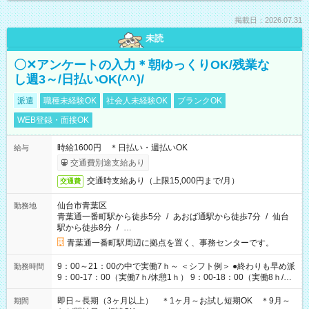
掲載日：2026.07.31
未読
〇✕アンケートの入力＊朝ゆっくりOK/残業な
し週3～/日払いOK(^^)/
派遣
職種未経験OK
社会人未経験OK
ブランクOK
WEB登録・面接OK
時給1600円 ＊日払い・週払いOK
給与
交通費別途支給あり
交通時支給あり（上限15,000円まで/月）
交通費
仙台市青葉区
勤務地
青葉通一番町駅から徒歩5分
/
あおば通駅から徒歩7分
/
仙台
駅から徒歩8分
/
…
青葉通一番町駅周辺に拠点を置く、事務センターです。
9：00～21：00の中で実働7ｈ～ ＜シフト例＞ ●終わりも早め派
勤務時間
9：00-17：00（実働7ｈ/休憩1ｈ） 9：00-18：00（実働8ｈ/休
憩1ｈ） 10：00-19：00（実働8ｈ/休憩1ｈ） ●朝ゆっくり派
11：00-20：00（実働8ｈ/休憩1ｈ） 12：00-20：00（実働7ｈ/
即日～長期（3ヶ月以上） ＊1ヶ月～お試し短期OK ＊9月～
期間