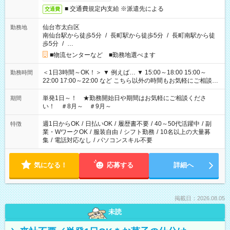
■ 交通費規定内支給 ※派遣先による
交通費
仙台市太白区
勤務地
南仙台駅から徒歩5分
/
長町駅から徒歩5分
/
長町南駅から徒
歩5分
/
…
■物流センターなど ■勤務地選べます
＜1日3時間～OK！＞ ▼ 例えば… ▼ 15:00～18:00 15:00～
勤務時間
22:00 17:00～22:00 など こちら以外の時間もお気軽にご相談く
ださい！
単発1日～！ ★勤務開始日や期間はお気軽にご相談くださ
期間
い！ ＃8月～ ＃9月～
週1日からOK
/
日払いOK
/
履歴書不要
/
40～50代活躍中
/
副
特徴
業・WワークOK
/
服装自由
/
シフト勤務
/
10名以上の大量募
集
/
電話対応なし
/
パソコンスキル不要
気になる！
応募する
詳細へ
掲載日：2026.08.05
未読