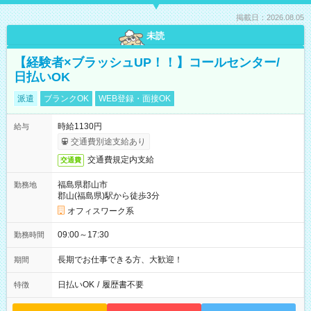
掲載日：2026.08.05
未読
【経験者×ブラッシュUP！！】コールセンター/
日払いOK
派遣
ブランクOK
WEB登録・面接OK
時給1130円
給与
交通費別途支給あり
交通費規定内支給
交通費
福島県郡山市
勤務地
郡山(福島県)駅から徒歩3分
オフィスワーク系
09:00～17:30
勤務時間
長期でお仕事できる方、大歓迎！
期間
日払いOK
/
履歴書不要
特徴