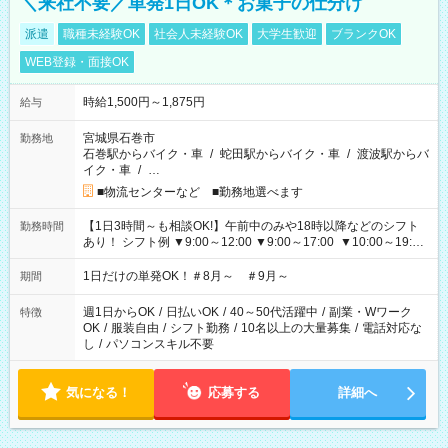
＼来社不要／単発1日OK＊お菓子の仕分け
派遣
職種未経験OK
社会人未経験OK
大学生歓迎
ブランクOK
WEB登録・面接OK
時給1,500円～1,875円
給与
宮城県石巻市
勤務地
石巻駅からバイク・車
/
蛇田駅からバイク・車
/
渡波駅からバ
イク・車
/
…
■物流センターなど ■勤務地選べます
【1日3時間～も相談OK!】午前中のみや18時以降などのシフト
勤務時間
あり！ シフト例 ▼9:00～12:00 ▼9:00～17:00 ▼10:00～19:00
▼18:00～21:00
1日だけの単発OK！＃8月～ ＃9月～
期間
週1日からOK
/
日払いOK
/
40～50代活躍中
/
副業・Wワーク
特徴
OK
/
服装自由
/
シフト勤務
/
10名以上の大量募集
/
電話対応な
し
/
パソコンスキル不要
気になる！
応募する
詳細へ