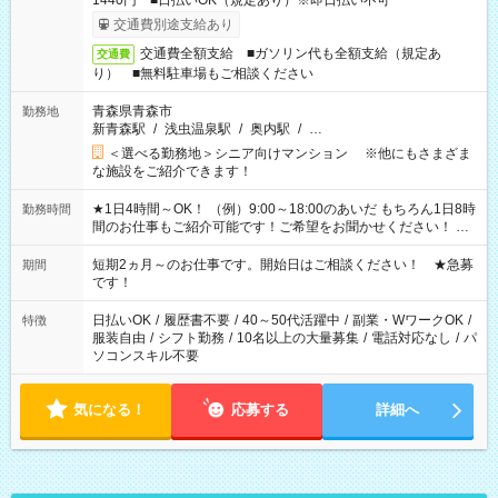
1440円 ■日払いOK（規定あり）※即日払い不可
交通費別途支給あり
交通費全額支給 ■ガソリン代も全額支給（規定あ
交通費
り） ■無料駐車場もご相談ください
青森県青森市
勤務地
新青森駅
/
浅虫温泉駅
/
奥内駅
/
…
＜選べる勤務地＞シニア向けマンション ※他にもさまざま
な施設をご紹介できます！
★1日4時間～OK！ （例）9:00～18:00のあいだ もちろん1日8時
勤務時間
間のお仕事もご紹介可能です！ご希望をお聞かせください！ ★
家庭の都合でお休みが必要な場合も遠慮なくご相談ください。
※週最低15時間以上の勤務が必要です
短期2ヵ月～のお仕事です。開始日はご相談ください！ ★急募
期間
です！
日払いOK
/
履歴書不要
/
40～50代活躍中
/
副業・WワークOK
/
特徴
服装自由
/
シフト勤務
/
10名以上の大量募集
/
電話対応なし
/
パ
ソコンスキル不要
気になる！
応募する
詳細へ