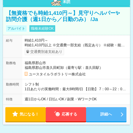
未読
【無資格でも時給1,410円～】見守りヘルパー✨
訪問介護（週1日から／日勤のみ） /Ja
アルバイト
職種未経験OK
時給1,410円～
給与
時給1,410円以上 ※交通費一部支給（既定あり） ※経験・能力を
考慮して決定します 【収入例】 週1回勤務の場合：1,410円×8時
交通費別途支給あり
間×4回=4万5,120円 週3回勤務の場合：1,410円×8時間×12回
=13万5,360円 週5回勤務の場合：1,410円×8時間×20回=22万
福島県郡山市
勤務地
5,600円 【試用期間】試用期間あり 試用期間の長さ：2ヶ月
福島県郡山市喜久田町卸（最寄り駅：喜久田駅）
※ 雇用形態と給与に、本採用時と異なる部分があります。 雇用
形態：本採用時と同じです。 給与：時給 1,040円以上
ユースタイルラボラトリー株式会社
シフト制
勤務時間
1日あたりの実働時間：最大8時間/日 【日勤】 7：00～22：00
の間で8時間勤務（休憩時間は法定通り） ※週1日～OK ／ 夜勤
なし ＊＊ 勤務時間例 ＊＊ ■8時から17時 ■9時から18時 ■10
週1日からOK / 日払いOK / 副業・WワークOK
特徴
時から19時 ■12時から21時 など ※訪問先により変動 ※曜日固
定（毎週同じ曜日勤務）
気になる！
応募する
詳細へ