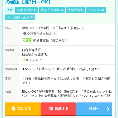
の確認【週3日～OK】
派遣
職種未経験OK
社会人未経験OK
大学生歓迎
ブランクOK
WEB登録・面接OK
時給1400～1600円 ※日払いOK(規定あり)
給与
交通費別途支給あり
交通費支給（規定あり）
交通費
仙台市青葉区
勤務地
仙台駅から徒歩3分
オフィスビル
▼5h～シフト選べる ＊9時～21時間でご相談ください！
勤務時間
＜急募＞開始日相談～まずはお試し短期 ＊長期もご紹介可能
期間
です！
日払いOK
/
履歴書不要
/
40～50代活躍中
/
服装自由
/
シフト勤
特徴
務
/
10名以上の大量募集
/
電話対応なし
/
パソコンスキル不要
気になる！
応募する
詳細へ