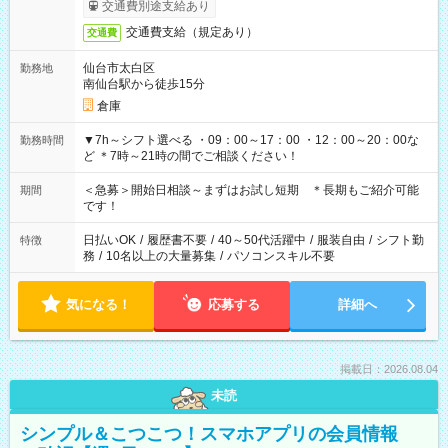
交通費別途支給あり
交通費支給（規定あり）
交通費
仙台市太白区
勤務地
南仙台駅から徒歩15分
倉庫
▼7h～シフト選べる ・09：00～17：00 ・12：00～20：00な
勤務時間
ど ＊7時～21時の間でご相談ください！
＜急募＞開始日相談～まずはお試し短期 ＊長期もご紹介可能
期間
です！
日払いOK
/
履歴書不要
/
40～50代活躍中
/
服装自由
/
シフト勤
特徴
務
/
10名以上の大量募集
/
パソコンスキル不要
気になる！
応募する
詳細へ
掲載日：2026.08.04
未読
シンプル＆こつこつ！スマホアプリの会員情報