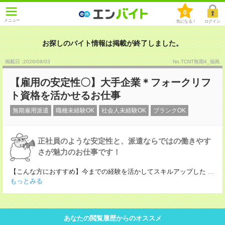
0
メニュー
気になる！
ログイン
お探しのバイト情報は掲載が終了しました。
掲載日 :2026
/
08
/
03
No.TCNT無期4_福島
【雇用の安定性〇】大手企業＊フォークリフ
ト資格を活かせるお仕事
無期雇用派遣
職種未経験OK
社会人未経験OK
ブランクOK
正社員のような安定性と、派遣ならではの働きやす
さが魅力のお仕事です！
【こんな方におすすめ】今までの経験を活かしてスキルアップした
...
もっとみる
あなたの閲覧履歴からのオススメ