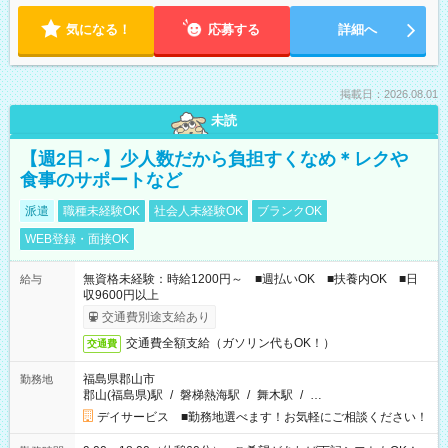
気になる！
応募する
詳細へ
掲載日：2026.08.01
未読
【週2日～】少人数だから負担すくなめ＊レクや
食事のサポートなど
派遣
職種未経験OK
社会人未経験OK
ブランクOK
WEB登録・面接OK
無資格未経験：時給1200円～ ■週払いOK ■扶養内OK ■日
給与
収9600円以上
交通費別途支給あり
交通費全額支給（ガソリン代もOK！）
交通費
福島県郡山市
勤務地
郡山(福島県)駅
/
磐梯熱海駅
/
舞木駅
/
…
デイサービス ■勤務地選べます！お気軽にご相談ください！