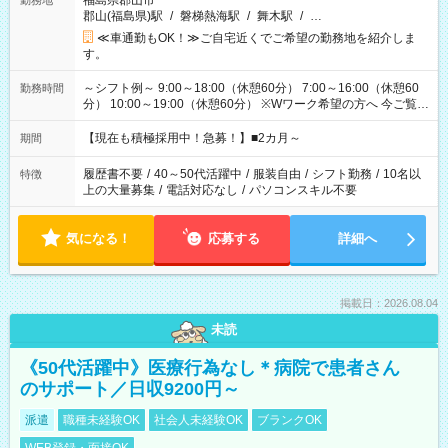
福島県郡山市
勤務地
郡山(福島県)駅
/
磐梯熱海駅
/
舞木駅
/
…
≪車通勤もOK！≫ご自宅近くでご希望の勤務地を紹介しま
す。
～シフト例～ 9:00～18:00（休憩60分） 7:00～16:00（休憩60
勤務時間
分） 10:00～19:00（休憩60分） ※Wワーク希望の方へ 今ご覧の
お仕事で希望する勤務時間と、もう1つのお仕事の勤務時間の合
計が 週40時間を超えなければOKです。
【現在も積極採用中！急募！】■2カ月～
期間
履歴書不要
/
40～50代活躍中
/
服装自由
/
シフト勤務
/
10名以
特徴
上の大量募集
/
電話対応なし
/
パソコンスキル不要
気になる！
応募する
詳細へ
掲載日：2026.08.04
未読
《50代活躍中》医療行為なし＊病院で患者さん
のサポート／日収9200円～
派遣
職種未経験OK
社会人未経験OK
ブランクOK