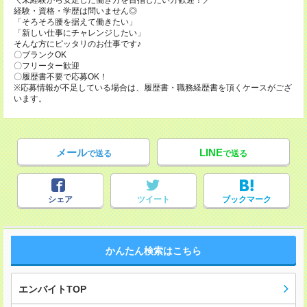
＼未経験から安定した働き方を目指したい方歓迎！／
経験・資格・学歴は問いません◎
「そろそろ腰を据えて働きたい」
「新しい仕事にチャレンジしたい」
そんな方にピッタリのお仕事です♪
〇ブランクOK
〇フリーター歓迎
〇履歴書不要で応募OK！
※応募情報が不足している場合は、履歴書・職務経歴書を頂くケースがござ
います。
メール
LINE
で送る
で送る
シェア
ツイート
ブックマーク
かんたん検索はこちら
エンバイトTOP