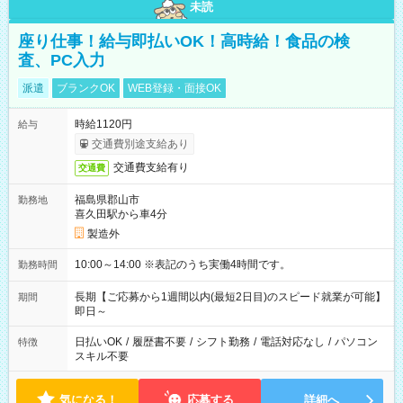
未読
座り仕事！給与即払いOK！高時給！食品の検
査、PC入力
派遣
ブランクOK
WEB登録・面接OK
時給1120円
給与
交通費別途支給あり
交通費支給有り
交通費
福島県郡山市
勤務地
喜久田駅から車4分
製造外
10:00～14:00 ※表記のうち実働4時間です。
勤務時間
長期【ご応募から1週間以内(最短2日目)のスピード就業が可能】
期間
即日～
日払いOK
/
履歴書不要
/
シフト勤務
/
電話対応なし
/
パソコン
特徴
スキル不要
気になる！
応募する
詳細へ