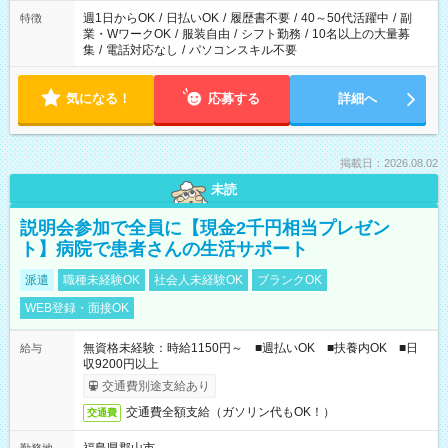
週1日からOK
/
日払いOK
/
履歴書不要
/
40～50代活躍中
/
副
特徴
業・WワークOK
/
服装自由
/
シフト勤務
/
10名以上の大量募
集
/
電話対応なし
/
パソコンスキル不要
気になる！
応募する
詳細へ
掲載日：2026.08.02
未読
説明会参加で全員に【現金2千円相当プレゼン
ト】病院で患者さんの生活サポート
派遣
職種未経験OK
社会人未経験OK
ブランクOK
WEB登録・面接OK
無資格未経験：時給1150円～ ■週払いOK ■扶養内OK ■日
給与
収9200円以上
交通費別途支給あり
交通費全額支給（ガソリン代もOK！）
交通費