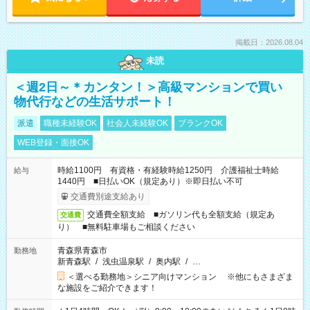
掲載日：2026.08.04
未読
＜週2日～＊カンタン！＞高級マンションで買い
物代行などの生活サポート！
派遣
職種未経験OK
社会人未経験OK
ブランクOK
WEB登録・面接OK
時給1100円 有資格・有経験時給1250円 介護福祉士時給
給与
1440円 ■日払いOK（規定あり）※即日払い不可
交通費別途支給あり
交通費全額支給 ■ガソリン代も全額支給（規定あ
交通費
り） ■無料駐車場もご相談ください
青森県青森市
勤務地
新青森駅
/
浅虫温泉駅
/
奥内駅
/
…
＜選べる勤務地＞シニア向けマンション ※他にもさまざま
な施設をご紹介できます！