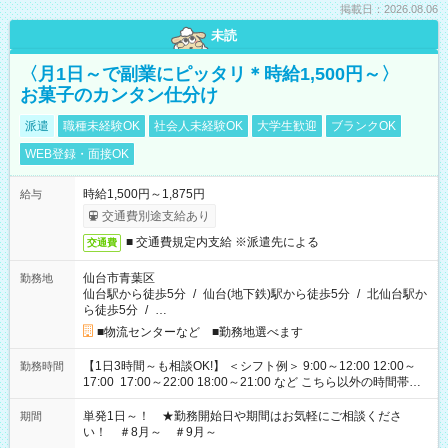
掲載日：2026.08.06
未読
〈月1日～で副業にピッタリ＊時給1,500円～〉
お菓子のカンタン仕分け
派遣
職種未経験OK
社会人未経験OK
大学生歓迎
ブランクOK
WEB登録・面接OK
時給1,500円～1,875円
給与
交通費別途支給あり
■ 交通費規定内支給 ※派遣先による
交通費
仙台市青葉区
勤務地
仙台駅から徒歩5分
/
仙台(地下鉄)駅から徒歩5分
/
北仙台駅か
ら徒歩5分
/
…
■物流センターなど ■勤務地選べます
【1日3時間～も相談OK!】 ＜シフト例＞ 9:00～12:00 12:00～
勤務時間
17:00 17:00～22:00 18:00～21:00 など こちら以外の時間帯も
お気軽にご相談ください！
単発1日～！ ★勤務開始日や期間はお気軽にご相談くださ
期間
い！ ＃8月～ ＃9月～