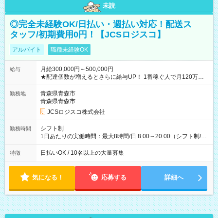
未読
◎完全未経験OK/日払い・週払い対応！配送ス
タッフ/初期費用0円！【JCSロジスコ】
アルバイト
職種未経験OK
月給300,000円～500,000円
給与
★配達個数が増えるとさらに給与UP！ 1番稼ぐ人で月120万ほ
ど！ ・主要都市エリア 月収55万円／週5日稼働 月収65万~112
万円／週6日稼働 ・地方郊外エリア 月収40万円／週5日稼働 月
青森県青森市
勤務地
収40万円~50万円／週6日稼働 ＜モデルイメージ＞ ■月収50万
青森県青森市
円 (27歳男性/江東区在住)※元建築関係 1日150個配達×25日勤務
JCSロジスコ株式会社
(日休み) ■月収80万円(43歳男性/墨田区在住)※元営業 1日200個
配達×25日勤務(月休み) 【試用期間】試用期間なし
シフト制
勤務時間
1日あたりの実働時間：最大8時間/日 8:00～20:00（シフト制/実
働8時間） ※週5日勤務（場所次第では週4も有り） ※配達状況
によって時間外での勤務可能性有り ※案件により多少の前後あ
日払いOK / 10名以上の大量募集
特徴
り ※配達が完了次第、帰社OKです
気になる！
応募する
詳細へ