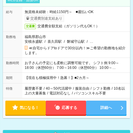
WEB登録・面接OK
無資格未経験：時給1150円～ ■週払いOK
給与
交通費別途支給あり
交通費全額支給（ガソリン代もOK！）
交通費
福島県郡山市
勤務地
安積永盛駅
/
喜久田駅
/
磐城守山駅
/
…
≪自宅からドアtoドアで30分以内！≫ご希望の勤務地を紹介
します。
お子さんの予定にも柔軟に調整可能です。 シフト例 9:00～
勤務時間
18:00（休憩60分） 7:00～16:00（休憩60分） 10:00～
19:00（休憩60分） ※Wワーク希望の方へ 今ご覧のお仕事で希
望する勤務時間と、もう1つのお仕事の勤務時間の合計が 週40
【現在も積極採用中！急募！】■2カ月～
期間
時間を超えなければOKです。
履歴書不要
/
40～50代活躍中
/
服装自由
/
シフト勤務
/
10名以
特徴
上の大量募集
/
電話対応なし
/
パソコンスキル不要
気になる！
応募する
詳細へ