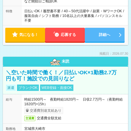
休憩1ｈ） 12：00-21：00（実働8ｈ/休憩1ｈ） 13：00-22：
など開始日ご相談OK
00（実働8ｈ/休憩1ｈ） ＊時間帯固定OK
日払いOK
/
履歴書不要
/
40～50代活躍中
/
副業・WワークOK
/
特徴
服装自由
/
シフト勤務
/
10名以上の大量募集
/
パソコンスキル
不要
気になる！
応募する
詳細へ
掲載日：2026.07.30
未読
＼空いた時間で働く！／日払いOK×1勤務2.7万
円も可！施設での見回りなど
派遣
ブランクOK
WEB登録・面接OK
時給1500円～ 夜勤時給1820円～ 日収2.7万円～（夜勤時給
給与
1820円×15h）
交通費別途支給あり
交通費全額支給
交通費
宮城県大崎市
勤務地