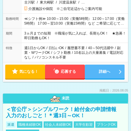
古川駅
/
東大崎駅
/
川渡温泉駅
/
…
介護施設や病院 ※ご自宅近辺からご案内可能
≪シフト例≫ 10:00～15:00（実働5時間） 12:00～17:00（実働
勤務時間
5時間） 17:00～翌10:00（実働15時間）など ご希望に応じて、
働く時間は調整できます！ お気軽に担当へ相談ください！
3ヵ月までの短期 ※職場が気に入れば、長期もOK！ ★急募！
期間
即日勤務もOK！
週1日からOK
/
日払いOK
/
履歴書不要
/
40～50代活躍中
/
副
特徴
業・WワークOK
/
シフト勤務
/
10名以上の大量募集
/
電話対応
なし
/
パソコンスキル不要
気になる！
応募する
詳細へ
掲載日：2026.08.05
未読
＜官公庁＞シンプルワーク！給付金の申請情報
入力のおしごと！＊週3日～OK！
派遣
職種未経験OK
社会人未経験OK
大学生歓迎
ブランクOK