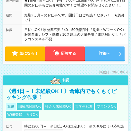
★1日4時間～OK！ （例）9:00～18:00のあいだ もちろん1日8時
勤務時間
間のお仕事もご紹介可能です！ご希望をお聞かせください！★
家庭の都合でお休みが必要な場合も遠慮なくご相談ください。
※週最低15時間以上の勤務が必要です
短期2ヵ月～のお仕事です。開始日はご相談ください！ ★急募
期間
です！
日払いOK
/
履歴書不要
/
40～50代活躍中
/
副業・WワークOK
/
特徴
服装自由
/
シフト勤務
/
10名以上の大量募集
/
電話対応なし
/
パ
ソコンスキル不要
気になる！
応募する
詳細へ
掲載日：2026.08.06
未読
《週4日～！未経験OK！》倉庫内でもくもくピ
ッキング作業！
派遣
職種未経験OK
社会人未経験OK
大学生歓迎
ブランクOK
WEB登録・面接OK
時給1200円～ ※日払いOK(規定あり) ※スキルにより応相談
給与