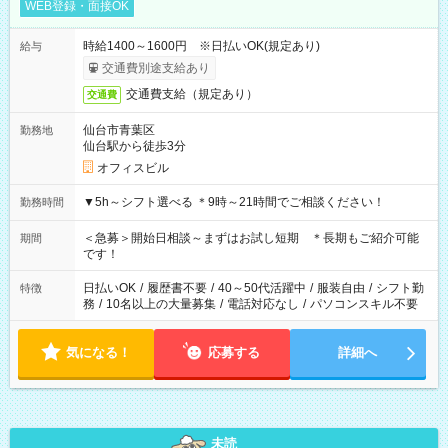
WEB登録・面接OK
時給1400～1600円 ※日払いOK(規定あり)
給与
交通費別途支給あり
交通費支給（規定あり）
交通費
仙台市青葉区
勤務地
仙台駅から徒歩3分
オフィスビル
▼5h～シフト選べる ＊9時～21時間でご相談ください！
勤務時間
＜急募＞開始日相談～まずはお試し短期 ＊長期もご紹介可能
期間
です！
日払いOK
/
履歴書不要
/
40～50代活躍中
/
服装自由
/
シフト勤
特徴
務
/
10名以上の大量募集
/
電話対応なし
/
パソコンスキル不要
気になる！
応募する
詳細へ
未読