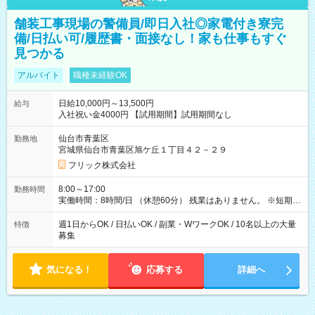
舗装工事現場の警備員/即日入社◎家電付き寮完
備/日払い可/履歴書・面接なし！家も仕事もすぐ
見つかる
アルバイト
職種未経験OK
日給10,000円～13,500円
給与
入社祝い金4000円 【試用期間】試用期間なし
仙台市青葉区
勤務地
宮城県仙台市青葉区旭ケ丘１丁目４２－２９
フリック株式会社
8:00～17:00
勤務時間
実働時間：8時間/日 （休憩60分） 残業はありません。 ※短期の
募集は行っておりません。予めご了承くださいませ。
週1日からOK / 日払いOK / 副業・WワークOK / 10名以上の大量
特徴
募集
気になる！
応募する
詳細へ