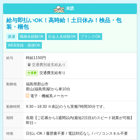
未読
給与即払いOK！高時給！土日休み！検品・包
装・梱包
派遣
職種未経験OK
社会人未経験OK
ブランクOK
WEB登録・面接OK
時給1150円
給与
交通費別途支給あり
交通費支給有り
交通費
福島県郡山市
勤務地
郡山(福島県)駅から車10分
電子・機械系メーカー
9:30～18:30 ※表記のうち実働7時間30分です。
勤務時間
長期【ご応募から1週間以内(最短2日目)のスピード就業が可能】
期間
即日～
日払いOK
/
履歴書不要
/
電話対応なし
/
パソコンスキル不要
特徴