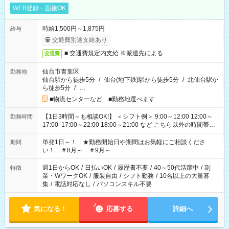
WEB登録・面接OK
時給1,500円～1,875円
給与
交通費別途支給あり
■ 交通費規定内支給 ※派遣先による
交通費
仙台市青葉区
勤務地
仙台駅から徒歩5分
/
仙台(地下鉄)駅から徒歩5分
/
北仙台駅か
ら徒歩5分
/
…
■物流センターなど ■勤務地選べます
【1日3時間～も相談OK!】 ＜シフト例＞ 9:00～12:00 12:00～
勤務時間
17:00 17:00～22:00 18:00～21:00 など こちら以外の時間帯も
お気軽にご相談ください！
単発1日～！ ★勤務開始日や期間はお気軽にご相談くださ
期間
い！ ＃8月～ ＃9月～
週1日からOK
/
日払いOK
/
履歴書不要
/
40～50代活躍中
/
副
特徴
業・WワークOK
/
服装自由
/
シフト勤務
/
10名以上の大量募
集
/
電話対応なし
/
パソコンスキル不要
気になる！
応募する
詳細へ