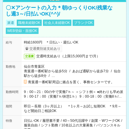
〇✕アンケートの入力＊朝ゆっくりOK/残業な
し週3～/日払いOK(^^)/
派遣
職種未経験OK
社会人未経験OK
ブランクOK
WEB登録・面接OK
時給1600円 ＊日払い・週払いOK
給与
交通費別途支給あり
交通時支給あり（上限15,000円まで/月）
交通費
仙台市青葉区
勤務地
青葉通一番町駅から徒歩5分
/
あおば通駅から徒歩7分
/
仙台
駅から徒歩8分
/
…
青葉通一番町駅周辺に拠点を置く、事務センターです。
9：00～21：00の中で実働7ｈ～ ＜シフト例＞ ●終わりも早め派
勤務時間
9：00-17：00（実働7ｈ/休憩1ｈ） 9：00-18：00（実働8ｈ/休
憩1ｈ） 10：00-19：00（実働8ｈ/休憩1ｈ） ●朝ゆっくり派
11：00-20：00（実働8ｈ/休憩1ｈ） 12：00-20：00（実働7ｈ/
即日～長期（3ヶ月以上） ＊1ヶ月～お試し短期OK ＊9月～
期間
休憩1ｈ） 12：00-21：00（実働8ｈ/休憩1ｈ） 13：00-22：
など開始日ご相談OK
00（実働8ｈ/休憩1ｈ） ＊時間帯固定OK
日払いOK
/
履歴書不要
/
40～50代活躍中
/
副業・WワークOK
/
特徴
服装自由
/
シフト勤務
/
10名以上の大量募集
/
パソコンスキル