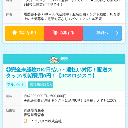
【8月中のスタートOK！急募！】2カ月～ ■ご応募から最短2～
期間
ね。 ※Wワーク希望の方へ 今ご覧のお仕事で希望する勤務時間
3日後に就業が可能です！
と、もう1つのお仕事の勤務時間。 合計で週40時間を超える場
合は応募できません。
履歴書不要
/
40～50代活躍中
/
服装自由
/
シフト勤務
/
10名以
特徴
上の大量募集
/
電話対応なし
/
パソコンスキル不要
気になる！
応募する
詳細へ
未読
◎完全未経験OK/日払い・週払い対応！配送ス
タッフ/初期費用0円！【JCSロジスコ】
アルバイト
職種未経験OK
月給300,000円～500,000円
給与
★配達個数が増えるとさらに給与UP！ 1番稼ぐ人で月120万ほ
ど！ ・主要都市エリア 月収55万円／週5日稼働 月収65万~112
万円／週6日稼働 ・地方郊外エリア 月収40万円／週5日稼働 月
青森県青森市
勤務地
収40万円~50万円／週6日稼働 ＜モデルイメージ＞ ■月収50万
青森県青森市
円 (27歳男性/江東区在住)※元建築関係 1日150個配達×25日勤務
JCSロジスコ株式会社
(日休み) ■月収80万円(43歳男性/墨田区在住)※元営業 1日200個