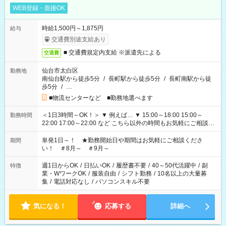
WEB登録・面接OK
時給1,500円～1,875円
給与
交通費別途支給あり
■ 交通費規定内支給 ※派遣先による
交通費
仙台市太白区
勤務地
南仙台駅から徒歩5分
/
長町駅から徒歩5分
/
長町南駅から徒
歩5分
/
…
■物流センターなど ■勤務地選べます
＜1日3時間～OK！＞ ▼ 例えば… ▼ 15:00～18:00 15:00～
勤務時間
22:00 17:00～22:00 など こちら以外の時間もお気軽にご相談く
ださい！
単発1日～！ ★勤務開始日や期間はお気軽にご相談くださ
期間
い！ ＃8月～ ＃9月～
週1日からOK
/
日払いOK
/
履歴書不要
/
40～50代活躍中
/
副
特徴
業・WワークOK
/
服装自由
/
シフト勤務
/
10名以上の大量募
集
/
電話対応なし
/
パソコンスキル不要
気になる！
応募する
詳細へ