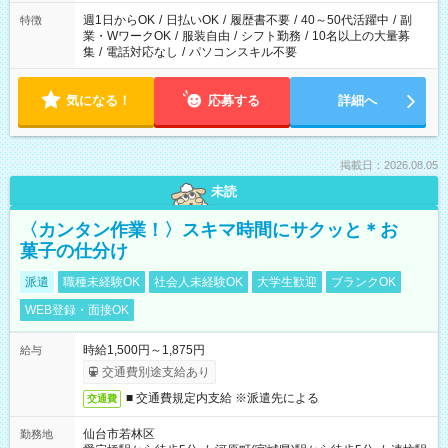
週1日からOK
/
日払いOK
/
履歴書不要
/
40～50代活躍中
/
副
特徴
業・WワークOK
/
服装自由
/
シフト勤務
/
10名以上の大量募
集
/
電話対応なし
/
パソコンスキル不要
気になる！
応募する
詳細へ
掲載日：2026.08.05
未読
〈カンタン作業！〉スキマ時間にサクッと＊お
菓子の仕分け
派遣
職種未経験OK
社会人未経験OK
大学生歓迎
ブランクOK
WEB登録・面接OK
時給1,500円～1,875円
給与
交通費別途支給あり
■ 交通費規定内支給 ※派遣先による
交通費
仙台市若林区
勤務地