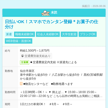
掲載日：2026.08.06
未読
日払いOK！スマホでカンタン登録＊お菓子の仕
分け
派遣
職種未経験OK
社会人未経験OK
大学生歓迎
ブランクOK
WEB登録・面接OK
時給1,500円～1,875円
給与
交通費別途支給あり
■ 交通費規定内支給 ※派遣先による
交通費
仙台市泉区
勤務地
泉中央駅から徒歩5分
/
八乙女駅から徒歩5分
/
黒松(宮城県)駅
から徒歩5分
■物流センターなど ■勤務地選べます
＜1日3時間～OK！＞ ▼ 例えば… ▼ 15:00～18:00 15:00～
勤務時間
22:00 17:00～22:00 など こちら以外の時間もお気軽にご相談く
ださい！
1日だけの単発OK！ ＃8月～ ＃9月～
期間