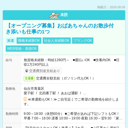
掲載日：2026.08.06
未読
【オープニング募集】おばあちゃんのお散歩付
き添いも仕事の1つ
派遣
職種未経験OK
社会人未経験OK
ブランクOK
WEB登録・面接OK
無資格未経験：時給1280円～ ■週払いOK ■扶養内OK ■日
給与
収1万240円以上
交通費別途支給あり
交通費全額支給（ガソリン代もOK！）
交通費
仙台市青葉区
勤務地
愛子駅
/
北四番丁駅
/
あおば通駅
/
…
≪車通勤もOK！≫ご自宅近くでご希望の勤務地を紹介しま
す。
9:00～18:00（休憩60分） ■ご希望があれば下記シフトもOK！
勤務時間
早番 7:00～16:00 遅番 10:00～19:00 夜勤 16:30～翌9:30 「家族
と休みを合わせたい」 「余裕を持って夕飯の準備がしたい」
「できれば残業はしたくない」 など、ご希望を教えてください