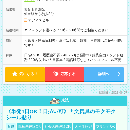
仙台市青葉区
勤務地
仙台駅から徒歩3分
オフィスビル
▼5h～シフト選べる ＊9時～21時間でご相談ください！
勤務時間
＜急募＞開始日相談～まずはお試し短期 ＊長期もご紹介可能
期間
です！
日払いOK
/
履歴書不要
/
40～50代活躍中
/
服装自由
/
シフト勤
特徴
務
/
10名以上の大量募集
/
電話対応なし
/
パソコンスキル不要
気になる！
応募する
詳細へ
掲載日：2026.08.07
未読
《単発1日OK！日払い可》＊文房具のモクモク
シール貼り
派遣
職種未経験OK
社会人未経験OK
大学生歓迎
ブランクOK