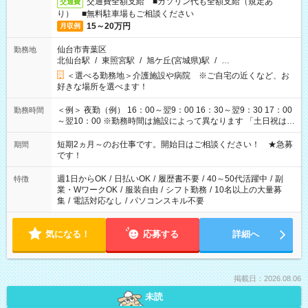
交通費全額支給 ■ガソリン代も全額支給（規定あ
交通費
り） ■無料駐車場もご相談ください
15～20万円
月収例
仙台市青葉区
勤務地
北仙台駅
/
東照宮駅
/
旭ケ丘(宮城県)駅
/
…
＜選べる勤務地＞介護施設や病院 ※ご自宅の近くなど、お
好きな場所を選べます！
＜例＞ 夜勤（例） 16：00～翌9：00 16：30～翌9：30 17：00
勤務時間
～翌10：00 ※勤務時間は施設によって異なります 「土日祝は休
みたい」 「しっかり稼ぎたい」 「もう少し遅い時間から始めた
い」など ご希望にあったお仕事をご案内いたします。 ※未経験
短期2ヵ月～のお仕事です。開始日はご相談ください！ ★急募
期間
の方の場合は1～2ヶ月間は日中での仕事を経験いただき、 お
です！
仕事に慣れてからの夜勤になります。 ★家庭の都合でお休みが
必要な場合も遠慮なくご相談ください。
週1日からOK
/
日払いOK
/
履歴書不要
/
40～50代活躍中
/
副
特徴
業・WワークOK
/
服装自由
/
シフト勤務
/
10名以上の大量募
集
/
電話対応なし
/
パソコンスキル不要
気になる！
応募する
詳細へ
掲載日：2026.08.06
未読