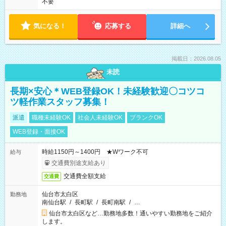
不要
気になる！
応募する
詳細へ
掲載日：2026.08.05
未読
長期×安心＊WEB登録OK！未経験歓迎〇コツコ
ツ軽作業スタッフ募集！
派遣
職種未経験OK
社会人未経験OK
ブランクOK
WEB登録・面接OK
時給1150円～1400円 ★Wワーク不可
給与
交通費別途支給あり
交通費全額支給
交通費
仙台市太白区
勤務地
南仙台駅
/
長町駅
/
長町南駅
/
…
仙台市太白区など…勤務地多数！通いやすい勤務地をご紹介
します。