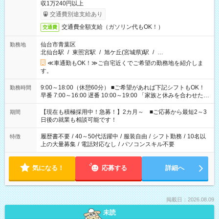
収1万240円以上
交通費別途支給あり
交通費全額支給（ガソリン代もOK！）
交通費
仙台市青葉区
勤務地
北仙台駅
/
東照宮駅
/
旭ケ丘(宮城県)駅
/
…
≪車通勤もOK！≫ご自宅近くでご希望の勤務地を紹介しま
す。
9:00～18:00（休憩60分） ■ご希望があれば下記シフトもOK！
勤務時間
早番 7:00～16:00 遅番 10:00～19:00 「家族と休みを合わせた
い」 「余裕を持って夕飯の準備がしたい」 「できれば残業はし
たくない」 など、ご希望を教えてくださいね。 ※Wワーク希望
【現在も積極採用中！急募！】2カ月～ ■ご応募から最短2～3
期間
の方へ 今ご覧のお仕事で希望する勤務時間と、もう1つのお仕事
日後の就業も相談可能です！
の勤務時間。 合計で週40時間を超える場合は応募できません。
履歴書不要
/
40～50代活躍中
/
服装自由
/
シフト勤務
/
10名以
特徴
上の大量募集
/
電話対応なし
/
パソコンスキル不要
気になる！
応募する
詳細へ
掲載日：2026.08.09
未読