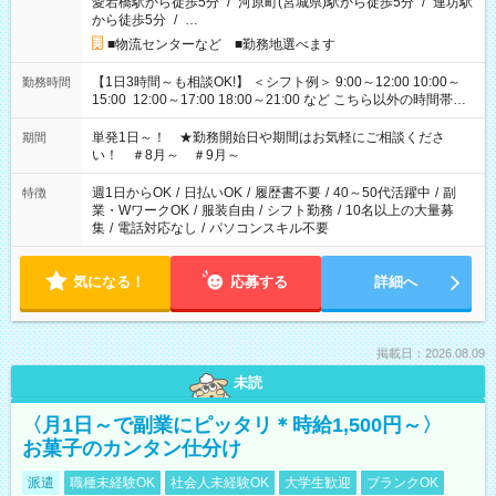
愛宕橋駅から徒歩5分
/
河原町(宮城県)駅から徒歩5分
/
連坊駅
から徒歩5分
/
…
■物流センターなど ■勤務地選べます
【1日3時間～も相談OK!】 ＜シフト例＞ 9:00～12:00 10:00～
勤務時間
15:00 12:00～17:00 18:00～21:00 など こちら以外の時間帯も
お気軽にご相談ください！
単発1日～！ ★勤務開始日や期間はお気軽にご相談くださ
期間
い！ ＃8月～ ＃9月～
週1日からOK
/
日払いOK
/
履歴書不要
/
40～50代活躍中
/
副
特徴
業・WワークOK
/
服装自由
/
シフト勤務
/
10名以上の大量募
集
/
電話対応なし
/
パソコンスキル不要
気になる！
応募する
詳細へ
掲載日：2026.08.09
未読
〈月1日～で副業にピッタリ＊時給1,500円～〉
お菓子のカンタン仕分け
派遣
職種未経験OK
社会人未経験OK
大学生歓迎
ブランクOK