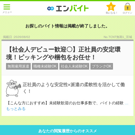
0
メニュー
気になる！
ログイン
お探しのバイト情報は掲載が終了しました。
掲載日 :2026
/
08
/
02
No.TCNT無期1_宮城
【社会人デビュー歓迎〇】正社員の安定環
境！ピッキングや梱包をお任せ！
無期雇用派遣
職種未経験OK
社会人未経験OK
ブランクOK
正社員のような安定性×派遣の柔軟性を活かして働
く！
【こんな方におすすめ】未経験歓迎のお仕事多数で、バイトの経験
...
もっとみる
あなたの閲覧履歴からのオススメ