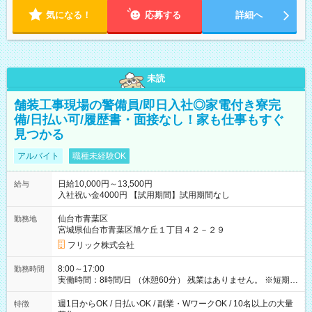
気になる！
応募する
詳細へ
未読
舗装工事現場の警備員/即日入社◎家電付き寮完
備/日払い可/履歴書・面接なし！家も仕事もすぐ
見つかる
アルバイト
職種未経験OK
日給10,000円～13,500円
給与
入社祝い金4000円 【試用期間】試用期間なし
仙台市青葉区
勤務地
宮城県仙台市青葉区旭ケ丘１丁目４２－２９
フリック株式会社
8:00～17:00
勤務時間
実働時間：8時間/日 （休憩60分） 残業はありません。 ※短期の
募集は行っておりません。予めご了承くださいませ。
週1日からOK / 日払いOK / 副業・WワークOK / 10名以上の大量
特徴