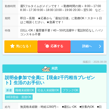
週5フルタイムがメインです！ ＜勤務時間の例＞ 8:00～17:00
勤務時間
8:30～17:30 9:00～18:00 10:00～19:00 20:30～翌5:30 など ★
その他にも勤務時間多数！ 日勤のみ、残業なし、交替制など
ご希望を教えてください！
即日～長期 ★応募から「最短2日後」に勤務OK！スタート日
期間
はご相談ください。★急募です！
日払いOK
/
履歴書不要
/
40～50代活躍中
/
電話対応なし
/
パソ
特徴
コンスキル不要
気になる！
応募する
詳細へ
掲載日：2026.08.09
未読
説明会参加で全員に【現金2千円相当プレゼン
ト】生活のお手伝い
派遣
職種未経験OK
社会人未経験OK
ブランクOK
WEB登録・面接OK
無資格未経験：時給1280円～ ■週払いOK ■扶養内OK ■日
給与