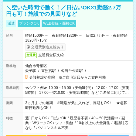
＼空いた時間で働く！／日払いOK×1勤務2.7万
円も可！施設での見回りなど
派遣
ブランクOK
WEB登録・面接OK
時給1500円～ 夜勤時給1820円～ 日収2.7万円～（夜勤時給
給与
1820円×15h）
交通費別途支給あり
交通費全額支給
交通費
仙台市青葉区
勤務地
愛子駅
/
東照宮駅
/
勾当台公園駅
/
…
介護施設や病院 ※ご自宅近辺からご案内可能
≪シフト例≫ 10:00～15:00（実働5時間） 12:00～17:00（実働
勤務時間
5時間） 17:00～翌10:00（実働15時間）など ご希望に応じて、
働く時間は調整できます！ お気軽に担当へ相談ください！
3ヵ月までの短期 ※職場が気に入れば、長期もOK！ ★急募！
期間
即日勤務もOK！
週1日からOK
/
日払いOK
/
履歴書不要
/
40～50代活躍中
/
副
特徴
業・WワークOK
/
シフト勤務
/
10名以上の大量募集
/
電話対応
なし
/
パソコンスキル不要