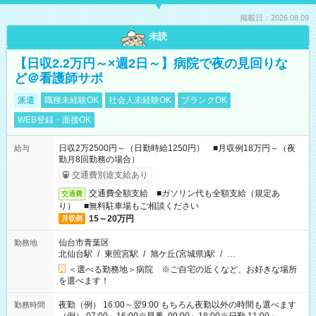
掲載日：2026.08.09
未読
【日収2.2万円～×週2日～】病院で夜の見回りな
ど＠看護師サポ
派遣
職種未経験OK
社会人未経験OK
ブランクOK
WEB登録・面接OK
日収2万2500円～（日勤時給1250円） ■月収例18万円～（夜
給与
勤月8回勤務の場合）
交通費別途支給あり
交通費全額支給 ■ガソリン代も全額支給（規定あ
交通費
り） ■無料駐車場もご相談ください
15～20万円
月収例
仙台市青葉区
勤務地
北仙台駅
/
東照宮駅
/
旭ケ丘(宮城県)駅
/
…
＜選べる勤務地＞病院 ※ご自宅の近くなど、お好きな場所
を選べます！
夜勤（例） 16:00～翌9:00 もちろん夜勤以外の時間も選べます
勤務時間