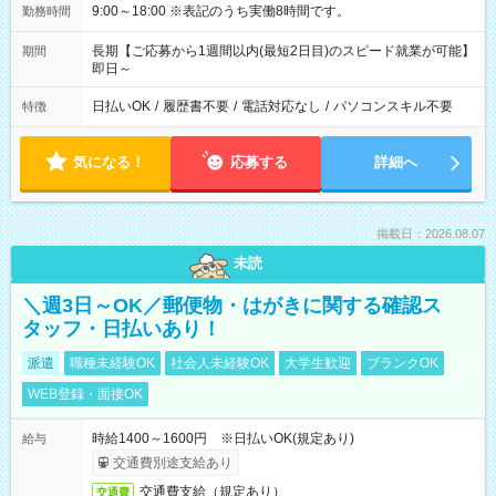
9:00～18:00 ※表記のうち実働8時間です。
勤務時間
長期【ご応募から1週間以内(最短2日目)のスピード就業が可能】
期間
即日～
日払いOK
/
履歴書不要
/
電話対応なし
/
パソコンスキル不要
特徴
気になる！
応募する
詳細へ
掲載日：2026.08.07
未読
＼週3日～OK／郵便物・はがきに関する確認ス
タッフ・日払いあり！
派遣
職種未経験OK
社会人未経験OK
大学生歓迎
ブランクOK
WEB登録・面接OK
時給1400～1600円 ※日払いOK(規定あり)
給与
交通費別途支給あり
交通費支給（規定あり）
交通費