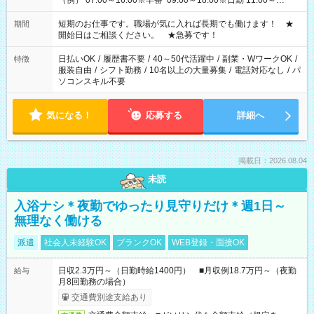
（例） 07:00～16:00※早番 09:00～18:00※日勤 11:00～
20:00※遅番 ※時間は、固定・選べる施設もあるので、ご希望が
あれば調整できます！ ※シフト制。勤務地により実働時間が異
短期のお仕事です。職場が気に入れば長期でも働けます！ ★
期間
なります。★家庭の都合でお休みが必要な場合も遠慮なくご相
開始日はご相談ください。 ★急募です！
談ください。
日払いOK
/
履歴書不要
/
40～50代活躍中
/
副業・WワークOK
/
特徴
服装自由
/
シフト勤務
/
10名以上の大量募集
/
電話対応なし
/
パ
ソコンスキル不要
気になる！
応募する
詳細へ
掲載日：2026.08.04
未読
入浴ナシ＊夜勤でゆったり見守りだけ＊週1日～
無理なく働ける
派遣
社会人未経験OK
ブランクOK
WEB登録・面接OK
日収2.3万円～（日勤時給1400円） ■月収例18.7万円～（夜勤
給与
月8回勤務の場合）
交通費別途支給あり