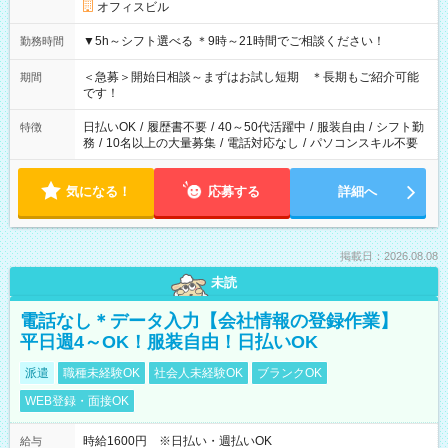
オフィスビル
▼5h～シフト選べる ＊9時～21時間でご相談ください！
勤務時間
＜急募＞開始日相談～まずはお試し短期 ＊長期もご紹介可能
期間
です！
日払いOK
/
履歴書不要
/
40～50代活躍中
/
服装自由
/
シフト勤
特徴
務
/
10名以上の大量募集
/
電話対応なし
/
パソコンスキル不要
気になる！
応募する
詳細へ
掲載日：2026.08.08
未読
電話なし＊データ入力【会社情報の登録作業】
平日週4～OK！服装自由！日払いOK
派遣
職種未経験OK
社会人未経験OK
ブランクOK
WEB登録・面接OK
時給1600円 ※日払い・週払いOK
給与