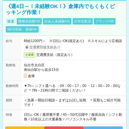
《週4日～！未経験OK！》倉庫内でもくもくピ
ッキング作業！
派遣
職種未経験OK
社会人未経験OK
大学生歓迎
ブランクOK
WEB登録・面接OK
時給1200円～ ※日払いOK(規定あり) ※スキルにより応相談
給与
交通費別途支給あり
交通費支給（規定あり）
交通費
仙台市太白区
勤務地
南仙台駅から徒歩15分
倉庫
▼7h～シフト選べる ・09：00～17：00 ・12：00～20：00な
勤務時間
ど ＊7時～21時の間でご相談ください！
＜急募＞開始日相談～まずはお試し短期 ＊長期もご紹介可能
期間
です！
日払いOK
/
履歴書不要
/
40～50代活躍中
/
服装自由
/
シフト勤
特徴
務
/
10名以上の大量募集
/
パソコンスキル不要