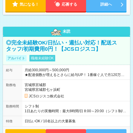
気になる！
応募する
詳細へ
未読
◎完全未経験OK/日払い・週払い対応！配送ス
タッフ/初期費用0円！【JCSロジスコ】
アルバイト
職種未経験OK
月給300,000円～500,000円
給与
★配達個数が増えるとさらに給与UP！ 1番稼ぐ人で月120万ほ
ど！ ・主要都市エリア 月収55万円／週5日稼働 月収65万~112
万円／週6日稼働 ・地方郊外エリア 月収40万円／週5日稼働 月
宮城県宮城郡
勤務地
収40万円~50万円／週6日稼働 ＜モデルイメージ＞ ■月収50万
宮城県宮城郡七ヶ浜町
円 (27歳男性/江東区在住)※元建築関係 1日150個配達×25日勤務
JCSロジスコ株式会社
(日休み) ■月収80万円(43歳男性/墨田区在住)※元営業 1日200個
配達×25日勤務(月休み) 【試用期間】試用期間なし
シフト制
勤務時間
1日あたりの実働時間：最大8時間/日 8:00～20:00（シフト制/実
働8時間） ※週5日勤務（場所次第では週4も有り） ※配達状況
によって時間外での勤務可能性有り ※案件により多少の前後あ
日払いOK / 10名以上の大量募集
特徴
り ※配達が完了次第、帰社OKです