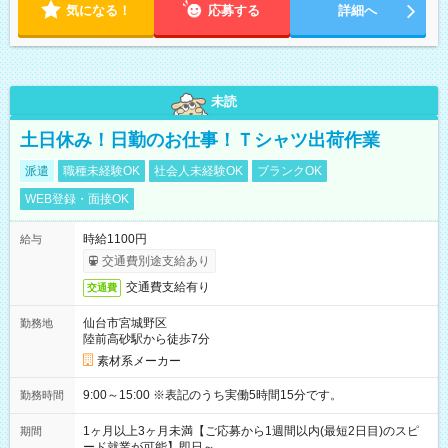
気になる！
応募する
詳細へ
未読
土日休み！日勤のお仕事！Ｔシャツ出荷作業
派遣
職種未経験OK
社会人未経験OK
ブランクOK
WEB登録・面接OK
時給1100円
給与
交通費別途支給あり
交通費支給有り
交通費
仙台市宮城野区
勤務地
陸前高砂駅から徒歩7分
素材系メーカー
9:00～15:00 ※表記のうち実働5時間15分です。
勤務時間
1ヶ月以上3ヶ月未満【ご応募から1週間以内(最短2日目)のスピ
期間
ード就業が可能】即日～