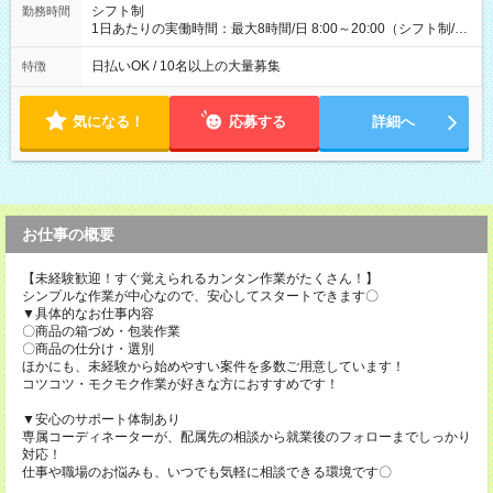
配達×25日勤務(月休み) 【試用期間】試用期間なし
シフト制
勤務時間
1日あたりの実働時間：最大8時間/日 8:00～20:00（シフト制/実
働8時間） ※週5日勤務（場所次第では週4も有り） ※配達状況
によって時間外での勤務可能性有り ※案件により多少の前後あ
日払いOK / 10名以上の大量募集
特徴
り ※配達が完了次第、帰社OKです
気になる！
応募する
詳細へ
お仕事の概要
【未経験歓迎！すぐ覚えられるカンタン作業がたくさん！】
シンプルな作業が中心なので、安心してスタートできます〇
▼具体的なお仕事内容
〇商品の箱づめ・包装作業
〇商品の仕分け・選別
ほかにも、未経験から始めやすい案件を多数ご用意しています！
コツコツ・モクモク作業が好きな方におすすめです！
▼安心のサポート体制あり
専属コーディネーターが、配属先の相談から就業後のフォローまでしっかり
対応！
仕事や職場のお悩みも、いつでも気軽に相談できる環境です〇