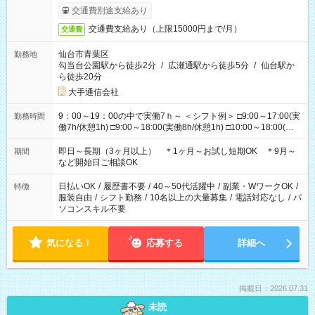
交通費別途支給あり
交通費支給あり（上限15000円まで/月）
交通費
仙台市青葉区
勤務地
勾当台公園駅から徒歩2分
/
広瀬通駅から徒歩5分
/
仙台駅か
ら徒歩20分
大手通信会社
9：00～19：00の中で実働7ｈ～ ＜シフト例＞ □9:00～17:00(実
勤務時間
働7h/休憩1h) □9:00～18:00(実働8h/休憩1h) □10:00～18:00(実
働7h/休憩1h) □10:00～19:00(実働8h/休憩1h) ＊時間固定ＯＫ
即日～長期（3ヶ月以上） ＊1ヶ月～お試し短期OK ＊9月～
期間
など開始日ご相談OK
日払いOK
/
履歴書不要
/
40～50代活躍中
/
副業・WワークOK
/
特徴
服装自由
/
シフト勤務
/
10名以上の大量募集
/
電話対応なし
/
パ
ソコンスキル不要
気になる！
応募する
詳細へ
掲載日：2026.07.31
未読