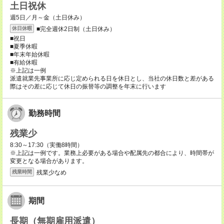
土日祝休
週5日／月～金（土日休み）
■完全週休2日制（土日休み）
休日休暇
■祝日
■夏季休暇
■年末年始休暇
■有給休暇
※上記は一例
派遣就業先事業所に応じ定められる日を休日とし、当社の休日数と差がある
際はその差に応じて休日の振替等の調整を年末に行います
勤務時間
残業少
8:30～17:30（実働8時間）
※上記は一例です。業務上必要がある場合や配属先の都合により、時間帯が
変更となる場合があります。
残業少なめ
残業時間
期間
長期（無期雇用派遣）