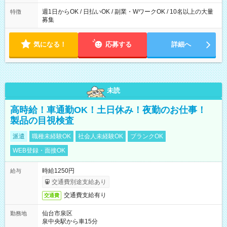
募集は行っておりません。予めご了承くださいませ。
週1日からOK / 日払いOK / 副業・WワークOK / 10名以上の大量
特徴
募集
気になる！
応募する
詳細へ
未読
高時給！車通勤OK！土日休み！夜勤のお仕事！
製品の目視検査
派遣
職種未経験OK
社会人未経験OK
ブランクOK
WEB登録・面接OK
時給1250円
給与
交通費別途支給あり
交通費支給有り
交通費
仙台市泉区
勤務地
泉中央駅から車15分