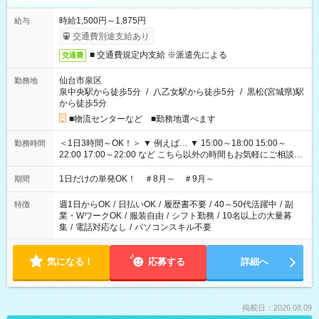
時給1,500円～1,875円
給与
交通費別途支給あり
■ 交通費規定内支給 ※派遣先による
交通費
仙台市泉区
勤務地
泉中央駅から徒歩5分
/
八乙女駅から徒歩5分
/
黒松(宮城県)駅
から徒歩5分
■物流センターなど ■勤務地選べます
＜1日3時間～OK！＞ ▼ 例えば… ▼ 15:00～18:00 15:00～
勤務時間
22:00 17:00～22:00 など こちら以外の時間もお気軽にご相談く
ださい！
1日だけの単発OK！ ＃8月～ ＃9月～
期間
週1日からOK
/
日払いOK
/
履歴書不要
/
40～50代活躍中
/
副
特徴
業・WワークOK
/
服装自由
/
シフト勤務
/
10名以上の大量募
集
/
電話対応なし
/
パソコンスキル不要
気になる！
応募する
詳細へ
掲載日：2026.08.09