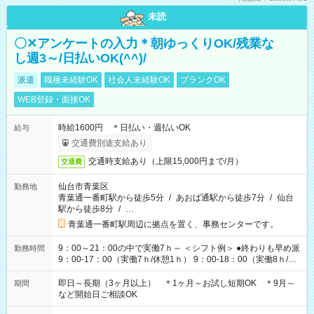
未読
〇✕アンケートの入力＊朝ゆっくりOK/残業な
し週3～/日払いOK(^^)/
派遣
職種未経験OK
社会人未経験OK
ブランクOK
WEB登録・面接OK
時給1600円 ＊日払い・週払いOK
給与
交通費別途支給あり
交通時支給あり（上限15,000円まで/月）
交通費
仙台市青葉区
勤務地
青葉通一番町駅から徒歩5分
/
あおば通駅から徒歩7分
/
仙台
駅から徒歩8分
/
…
青葉通一番町駅周辺に拠点を置く、事務センターです。
9：00～21：00の中で実働7ｈ～ ＜シフト例＞ ●終わりも早め派
勤務時間
9：00-17：00（実働7ｈ/休憩1ｈ） 9：00-18：00（実働8ｈ/休
憩1ｈ） 10：00-19：00（実働8ｈ/休憩1ｈ） ●朝ゆっくり派
11：00-20：00（実働8ｈ/休憩1ｈ） 12：00-20：00（実働7ｈ/
即日～長期（3ヶ月以上） ＊1ヶ月～お試し短期OK ＊9月～
期間
休憩1ｈ） 12：00-21：00（実働8ｈ/休憩1ｈ） 13：00-22：
など開始日ご相談OK
00（実働8ｈ/休憩1ｈ） ＊時間帯固定OK