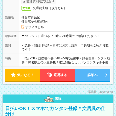
交通費別途支給あり
交通費支給（規定あり）
交通費
仙台市青葉区
勤務地
仙台駅から徒歩3分
オフィスビル
▼5h～シフト選べる ＊9時～21時間でご相談ください！
勤務時間
＜急募＞開始日相談～まずはお試し短期 ＊長期もご紹介可能
期間
です！
日払いOK
/
履歴書不要
/
40～50代活躍中
/
服装自由
/
シフト勤
特徴
務
/
10名以上の大量募集
/
電話対応なし
/
パソコンスキル不要
気になる！
応募する
詳細へ
掲載日：2026.08.06
未読
日払いOK！スマホでカンタン登録＊文房具の仕
分け