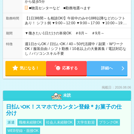
から徒歩5分
■物流センターなど ■勤務地選べます
【1日3時間～も相談OK!】午前中のみや18時以降などのシフト
勤務時間
あり！ シフト例 ▼9:00～12:00 ▼9:00～17:00 ▼10:00～19:00
▼18:00～21:00
▼働きたい1日だけの単発OK ＃8月～ ＃9月～
期間
週1日からOK
/
日払いOK
/
40～50代活躍中
/
副業・Wワーク
特徴
OK
/
服装自由
/
シフト勤務
/
10名以上の大量募集
/
電話対応な
し
/
パソコンスキル不要
気になる！
応募する
詳細へ
掲載日：2026.08.06
未読
日払いOK！スマホでカンタン登録＊お菓子の仕
分け
派遣
職種未経験OK
社会人未経験OK
大学生歓迎
ブランクOK
WEB登録・面接OK