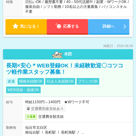
日払いOK
/
履歴書不要
/
40～50代活躍中
/
副業・WワークOK
/
特徴
服装自由
/
シフト勤務
/
10名以上の大量募集
/
パソコンスキル
不要
気になる！
応募する
詳細へ
掲載日：2026.08.05
未読
長期×安心＊WEB登録OK！未経験歓迎〇コツコ
ツ軽作業スタッフ募集！
派遣
職種未経験OK
社会人未経験OK
ブランクOK
WEB登録・面接OK
時給1150円～1400円 ★Wワーク不可
給与
交通費別途支給あり
交通費全額支給
交通費
仙台市太白区
勤務地
南仙台駅
/
長町駅
/
長町南駅
/
…