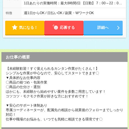
1日あたりの実働時間：最大8時間/日 【日勤】 7：00～22：00
の間で8時間勤務（休憩時間は法定通り） ※週1日～OK ／ 夜勤
なし ＊＊ 勤務時間例 ＊＊ ■8時から17時 ■9時から18時 ■10
週1日からOK / 日払いOK / 副業・WワークOK
特徴
時から19時 ■12時から21時 など ※訪問先により変動 ※曜日固
定（毎週同じ曜日勤務）
気になる！
応募する
詳細へ
お仕事の概要
【未経験歓迎！すぐ覚えられるカンタン作業がたくさん！】
シンプルな作業が中心なので、安心してスタートできます〇
▼具体的なお仕事内容
〇商品の箱づめ・包装作業
〇商品の仕分け・選別
ほかにも、未経験から始めやすい案件を多数ご用意しています！
コツコツ・モクモク作業が好きな方におすすめです！
▼安心のサポート体制あり
専属コーディネーターが、配属先の相談から就業後のフォローまでしっかり
対応！
仕事や職場のお悩みも、いつでも気軽に相談できる環境です〇