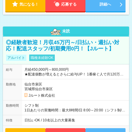
気になる！
応募する
詳細へ
未読
◎経験者歓迎！月収45万円～/日払い・週払い対
応！配送スタッフ/初期費用0円！【Jルート】
アルバイト
職種未経験OK
月給450,000円～800,000円
給与
★配達個数が増えるとさらに給与UP！ 1番稼ぐ人で月120万ほ
ど！ ・主要都市エリア 月収55万円／週5日稼働 月収65万~112
万円／週6日稼働 ・地方郊外エリア 月収40万円／週5日稼働 月
仙台市泉区
勤務地
収40万円~50万円／週6日稼働 ＜モデルイメージ＞ ■月収50万
宮城県仙台市泉区
円 (27歳男性/江東区在住)※元建築関係 1日150個配達×25日勤務
Jルート株式会社
(日休み) ■月収80万円(43歳男性/墨田区在住)※元営業 1日200個
配達×25日勤務(月休み) 【試用期間】試用期間なし
シフト制
勤務時間
1日あたりの実働時間：最大8時間/日 8:00～20:00（シフト制/実
働8時間） ※週5日勤務（場所次第では週4も有り） ※配達状況
によって時間外での勤務可能性有り ※案件により多少の前後あ
日払いOK / 10名以上の大量募集
特徴
り ※配達が完了次第、帰社OKです