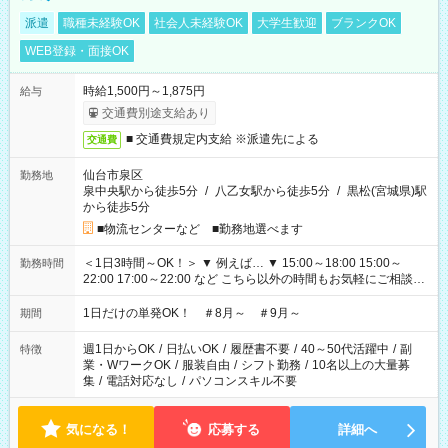
派遣
職種未経験OK
社会人未経験OK
大学生歓迎
ブランクOK
WEB登録・面接OK
時給1,500円～1,875円
給与
交通費別途支給あり
■ 交通費規定内支給 ※派遣先による
交通費
仙台市泉区
勤務地
泉中央駅から徒歩5分
/
八乙女駅から徒歩5分
/
黒松(宮城県)駅
から徒歩5分
■物流センターなど ■勤務地選べます
＜1日3時間～OK！＞ ▼ 例えば… ▼ 15:00～18:00 15:00～
勤務時間
22:00 17:00～22:00 など こちら以外の時間もお気軽にご相談く
ださい！
1日だけの単発OK！ ＃8月～ ＃9月～
期間
週1日からOK
/
日払いOK
/
履歴書不要
/
40～50代活躍中
/
副
特徴
業・WワークOK
/
服装自由
/
シフト勤務
/
10名以上の大量募
集
/
電話対応なし
/
パソコンスキル不要
気になる！
応募する
詳細へ