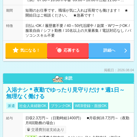
（例） 07:00～16:00※早番 09:00～18:00※日勤 11:00～
20:00※遅番 ※時間は、固定・選べる施設もあるので、ご希望が
あれば調整できます！ ※シフト制。勤務地により実働時間が異
短期のお仕事です。職場が気に入れば長期でも働けます！ ★
期間
なります。★家庭の都合でお休みが必要な場合も遠慮なくご相
開始日はご相談ください。 ★急募です！
談ください。
日払いOK
/
履歴書不要
/
40～50代活躍中
/
副業・WワークOK
/
特徴
服装自由
/
シフト勤務
/
10名以上の大量募集
/
電話対応なし
/
パ
ソコンスキル不要
気になる！
応募する
詳細へ
掲載日：2026.08.04
未読
入浴ナシ＊夜勤でゆったり見守りだけ＊週1日～
無理なく働ける
派遣
社会人未経験OK
ブランクOK
WEB登録・面接OK
日収2.3万円～（日勤時給1400円） ■月収例18.7万円～（夜勤
給与
月8回勤務の場合）
交通費別途支給あり