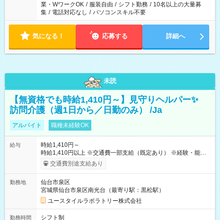
業・WワークOK
/
服装自由
/
シフト勤務
/
10名以上の大量募
集
/
電話対応なし
/
パソコンスキル不要
気になる！
応募する
詳細へ
未読
【無資格でも時給1,410円～】見守りヘルパー✨
訪問介護（週1日から／日勤のみ） /Ja
アルバイト
職種未経験OK
時給1,410円～
給与
時給1,410円以上 ※交通費一部支給（既定あり） ※経験・能力を
考慮して決定します 【収入例】 週1回勤務の場合：1,410円×8時
交通費別途支給あり
間×4回=4万5,120円 週3回勤務の場合：1,410円×8時間×12回
=13万5,360円 週5回勤務の場合：1,410円×8時間×20回=22万
仙台市泉区
勤務地
5,600円 【試用期間】試用期間あり 試用期間の長さ：2ヶ月
宮城県仙台市泉区南光台（最寄り駅：黒松駅）
※ 雇用形態と給与に、本採用時と異なる部分があります。 雇用
形態：本採用時と同じです。 給与：時給 1,040円以上
ユースタイルラボラトリー株式会社
シフト制
勤務時間