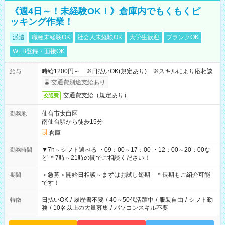
《週4日～！未経験OK！》倉庫内でもくもくピ
ッキング作業！
派遣
職種未経験OK
社会人未経験OK
大学生歓迎
ブランクOK
WEB登録・面接OK
時給1200円～ ※日払いOK(規定あり) ※スキルにより応相談
給与
交通費別途支給あり
交通費支給（規定あり）
交通費
仙台市太白区
勤務地
南仙台駅から徒歩15分
倉庫
▼7h～シフト選べる ・09：00～17：00 ・12：00～20：00な
勤務時間
ど ＊7時～21時の間でご相談ください！
＜急募＞開始日相談～まずはお試し短期 ＊長期もご紹介可能
期間
です！
日払いOK
/
履歴書不要
/
40～50代活躍中
/
服装自由
/
シフト勤
特徴
務
/
10名以上の大量募集
/
パソコンスキル不要