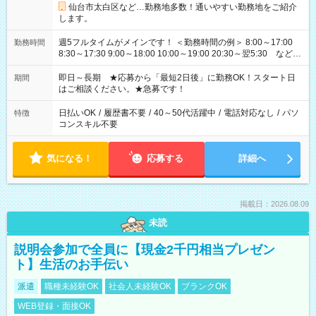
仙台市太白区など…勤務地多数！通いやすい勤務地をご紹介
します。
週5フルタイムがメインです！ ＜勤務時間の例＞ 8:00～17:00
勤務時間
8:30～17:30 9:00～18:00 10:00～19:00 20:30～翌5:30 など ★
その他にも勤務時間多数！ 日勤のみ、残業なし、交替制など
ご希望を教えてください！
即日～長期 ★応募から「最短2日後」に勤務OK！スタート日
期間
はご相談ください。★急募です！
日払いOK
/
履歴書不要
/
40～50代活躍中
/
電話対応なし
/
パソ
特徴
コンスキル不要
気になる！
応募する
詳細へ
掲載日：2026.08.09
未読
説明会参加で全員に【現金2千円相当プレゼン
ト】生活のお手伝い
派遣
職種未経験OK
社会人未経験OK
ブランクOK
WEB登録・面接OK