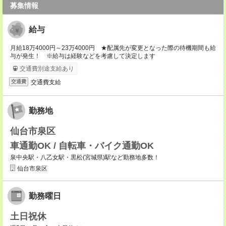
募集情報
給与
月給18万4000円～23万4000円 ★配属先が変更となった際の待機期間も給
与が発生！ ※給与は経験などを考慮して決定します
交通費別途支給あり
交通費支給
交通費
勤務地
仙台市泉区
車通勤OK / 自転車・バイク通勤OK
泉中央駅・八乙女駅・黒松(宮城県)駅など勤務地多数！
仙台市泉区
勤務曜日
土日祝休