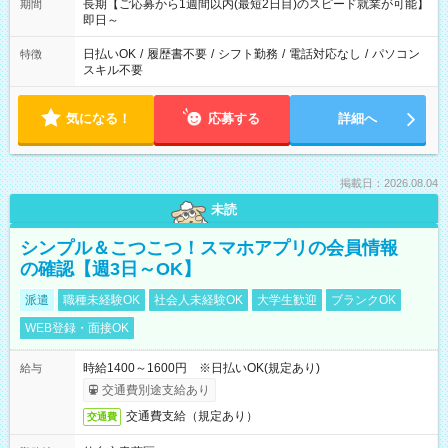
長期【ご応募から1週間以内(最短2日目)のスピード就業が可能】
期間
即日～
日払いOK
/
履歴書不要
/
シフト勤務
/
電話対応なし
/
パソコン
特徴
スキル不要
気になる！
応募する
詳細へ
掲載日：2026.08.04
未読
シンプル＆こつこつ！スマホアプリの会員情報
の確認【週3日～OK】
派遣
職種未経験OK
社会人未経験OK
大学生歓迎
ブランクOK
WEB登録・面接OK
時給1400～1600円 ※日払いOK(規定あり)
給与
交通費別途支給あり
交通費支給（規定あり）
交通費