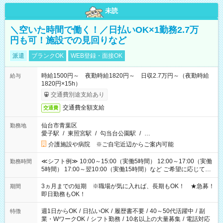
未読
＼空いた時間で働く！／日払いOK×1勤務2.7万
円も可！施設での見回りなど
派遣
ブランクOK
WEB登録・面接OK
時給1500円～ 夜勤時給1820円～ 日収2.7万円～（夜勤時給
給与
1820円×15h）
交通費別途支給あり
交通費全額支給
交通費
仙台市青葉区
勤務地
愛子駅
/
東照宮駅
/
勾当台公園駅
/
…
介護施設や病院 ※ご自宅近辺からご案内可能
≪シフト例≫ 10:00～15:00（実働5時間） 12:00～17:00（実働
勤務時間
5時間） 17:00～翌10:00（実働15時間）など ご希望に応じて、
働く時間は調整できます！ お気軽に担当へ相談ください！
3ヵ月までの短期 ※職場が気に入れば、長期もOK！ ★急募！
期間
即日勤務もOK！
週1日からOK
/
日払いOK
/
履歴書不要
/
40～50代活躍中
/
副
特徴
業・WワークOK
/
シフト勤務
/
10名以上の大量募集
/
電話対応