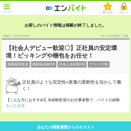
0
メニュー
気になる！
ログイン
お探しのバイト情報は掲載が終了しました。
掲載日 :2026
/
08
/
06
No.TCNT無期1_宮城
【社会人デビュー歓迎〇】正社員の安定環
境！ピッキングや梱包をお任せ！
無期雇用派遣
職種未経験OK
社会人未経験OK
ブランクOK
正社員のような安定性×派遣の柔軟性を活かして働
く！
【こんな方におすすめ】未経験歓迎のお仕事多数で、バイトの経験
...
もっとみる
あなたの閲覧履歴からのオススメ