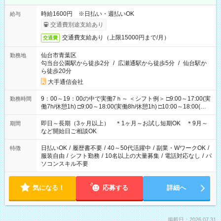
時給1600円 ※日払い・週払いOK
給与
交通費別途支給あり
交通費支給あり（上限15000円まで/月）
交通費
仙台市青葉区
勤務地
勾当台公園駅から徒歩2分
/
広瀬通駅から徒歩5分
/
仙台駅か
ら徒歩20分
大手通信会社
9：00～19：00の中で実働7ｈ～ ＜シフト例＞ □9:00～17:00(実
勤務時間
働7h/休憩1h) □9:00～18:00(実働8h/休憩1h) □10:00～18:00(実
働7h/休憩1h) □10:00～19:00(実働8h/休憩1h) ＊時間固定ＯＫ
即日～長期（3ヶ月以上） ＊1ヶ月～お試し短期OK ＊9月～
期間
など開始日ご相談OK
日払いOK
/
履歴書不要
/
40～50代活躍中
/
副業・WワークOK
/
特徴
服装自由
/
シフト勤務
/
10名以上の大量募集
/
電話対応なし
/
パ
ソコンスキル不要
気になる！
応募する
詳細へ
掲載日：2026.07.31