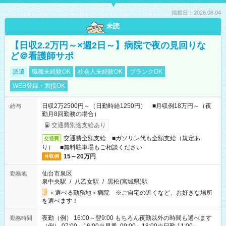
掲載日：2026.08.04
未読
【日収2.2万円～×週2日～】病院で夜の見回りな
ど＠看護師サポ
派遣
職種未経験OK
社会人未経験OK
ブランクOK
WEB登録・面接OK
日収2万2500円～（日勤時給1250円） ■月収例18万円～（夜
給与
勤月8回勤務の場合）
交通費別途支給あり
交通費全額支給 ■ガソリン代も全額支給（規定あ
交通費
り） ■無料駐車場もご相談ください
15～20万円
月収例
仙台市泉区
勤務地
泉中央駅
/
八乙女駅
/
黒松(宮城県)駅
＜選べる勤務地＞病院 ※ご自宅の近くなど、お好きな場所
を選べます！
夜勤（例） 16:00～翌9:00 もちろん夜勤以外の時間も選べます
勤務時間