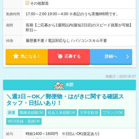
その他製造
17:00～2:00 19:00～4:00 ※表記のうち実働8時間です。
勤務時間
長期【ご応募から1週間以内(最短2日目)のスピード就業が可能】
期間
即日～
履歴書不要
/
電話対応なし
/
パソコンスキル不要
特徴
気になる！
応募する
詳細へ
掲載日：2026.08.07
未読
＼週3日～OK／郵便物・はがきに関する確認ス
タッフ・日払いあり！
派遣
職種未経験OK
社会人未経験OK
大学生歓迎
ブランクOK
WEB登録・面接OK
時給1400～1600円 ※日払いOK(規定あり)
給与