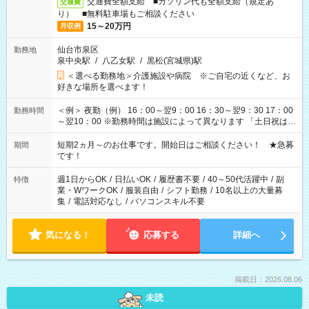
交通費全額支給 ■ガソリン代も全額支給（規定あ
交通費
り） ■無料駐車場もご相談ください
15～20万円
月収例
仙台市泉区
勤務地
泉中央駅
/
八乙女駅
/
黒松(宮城県)駅
＜選べる勤務地＞介護施設や病院 ※ご自宅の近くなど、お
好きな場所を選べます！
＜例＞ 夜勤（例） 16：00～翌9：00 16：30～翌9：30 17：00
勤務時間
～翌10：00 ※勤務時間は施設によって異なります 「土日祝は休
みたい」 「しっかり稼ぎたい」 「もう少し遅い時間から始めた
い」など ご希望にあったお仕事をご案内いたします。 ※未経験
短期2ヵ月～のお仕事です。開始日はご相談ください！ ★急募
期間
の方の場合は1～2ヶ月間は日中での仕事を経験いただき、 お
です！
仕事に慣れてからの夜勤になります。 ★家庭の都合でお休みが
必要な場合も遠慮なくご相談ください。
週1日からOK
/
日払いOK
/
履歴書不要
/
40～50代活躍中
/
副
特徴
業・WワークOK
/
服装自由
/
シフト勤務
/
10名以上の大量募
集
/
電話対応なし
/
パソコンスキル不要
気になる！
応募する
詳細へ
掲載日：2026.08.06
未読