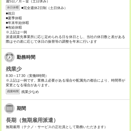
週5日／月～金（土日休み）
■完全週休2日制（土日休み）
休日休暇
■祝日
■夏季休暇
■年末年始休暇
■有給休暇
※上記は一例
派遣就業先事業所に応じ定められる日を休日とし、当社の休日数と差がある
際はその差に応じて休日の振替等の調整を年末に行います
勤務時間
残業少
8:30～17:30（実働8時間）
※上記は一例です。業務上必要がある場合や配属先の都合により、時間帯が
変更となる場合があります。
残業少なめ
残業時間
期間
長期（無期雇用派遣）
無期雇用（テクノ・サービスの正社員として勤務いただきます）