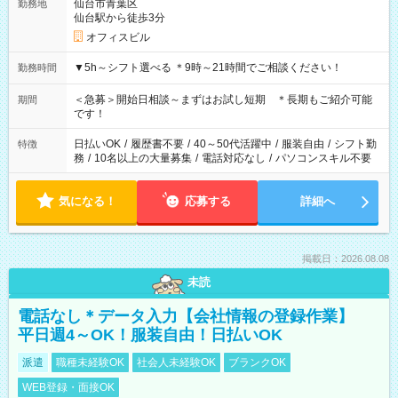
仙台市青葉区
勤務地
仙台駅から徒歩3分
オフィスビル
▼5h～シフト選べる ＊9時～21時間でご相談ください！
勤務時間
＜急募＞開始日相談～まずはお試し短期 ＊長期もご紹介可能
期間
です！
日払いOK
/
履歴書不要
/
40～50代活躍中
/
服装自由
/
シフト勤
特徴
務
/
10名以上の大量募集
/
電話対応なし
/
パソコンスキル不要
気になる！
応募する
詳細へ
掲載日：2026.08.08
未読
電話なし＊データ入力【会社情報の登録作業】
平日週4～OK！服装自由！日払いOK
派遣
職種未経験OK
社会人未経験OK
ブランクOK
WEB登録・面接OK