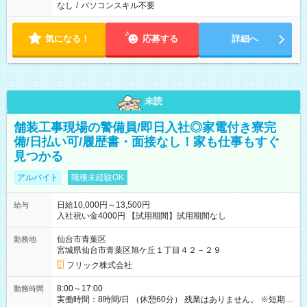
なし
/
パソコンスキル不要
気になる！
応募する
詳細へ
未読
舗装工事現場の警備員/即日入社◎家電付き寮完
備/日払い可/履歴書・面接なし！家も仕事もすぐ
見つかる
アルバイト
職種未経験OK
日給10,000円～13,500円
給与
入社祝い金4000円 【試用期間】試用期間なし
仙台市青葉区
勤務地
宮城県仙台市青葉区旭ケ丘１丁目４２－２９
フリック株式会社
8:00～17:00
勤務時間
実働時間：8時間/日 （休憩60分） 残業はありません。 ※短期の