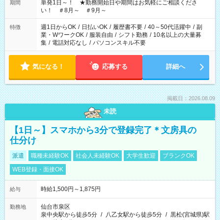
単発1日～！ ★勤務開始日や期間はお気軽にご相談くださ
期間
い！ ＃8月～ ＃9月～
週1日からOK
/
日払いOK
/
履歴書不要
/
40～50代活躍中
/
副
特徴
業・WワークOK
/
服装自由
/
シフト勤務
/
10名以上の大量募
集
/
電話対応なし
/
パソコンスキル不要
気になる！
応募する
詳細へ
掲載日：2026.08.09
未読
【1日～】スマホから3分で登録完了＊文房具の
仕分け
派遣
職種未経験OK
社会人未経験OK
大学生歓迎
ブランクOK
WEB登録・面接OK
時給1,500円～1,875円
給与
仙台市泉区
勤務地
泉中央駅から徒歩5分
/
八乙女駅から徒歩5分
/
黒松(宮城県)駅