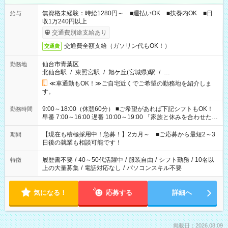
無資格未経験：時給1280円～ ■週払いOK ■扶養内OK ■日
給与
収1万240円以上
交通費別途支給あり
交通費全額支給（ガソリン代もOK！）
交通費
仙台市青葉区
勤務地
北仙台駅
/
東照宮駅
/
旭ケ丘(宮城県)駅
/
…
≪車通勤もOK！≫ご自宅近くでご希望の勤務地を紹介しま
す。
9:00～18:00（休憩60分） ■ご希望があれば下記シフトもOK！
勤務時間
早番 7:00～16:00 遅番 10:00～19:00 「家族と休みを合わせた
い」 「余裕を持って夕飯の準備がしたい」 「できれば残業はし
たくない」 など、ご希望を教えてくださいね。 ※Wワーク希望
【現在も積極採用中！急募！】2カ月～ ■ご応募から最短2～3
期間
の方へ 今ご覧のお仕事で希望する勤務時間と、もう1つのお仕事
日後の就業も相談可能です！
の勤務時間。 合計で週40時間を超える場合は応募できません。
履歴書不要
/
40～50代活躍中
/
服装自由
/
シフト勤務
/
10名以
特徴
上の大量募集
/
電話対応なし
/
パソコンスキル不要
気になる！
応募する
詳細へ
掲載日：2026.08.09