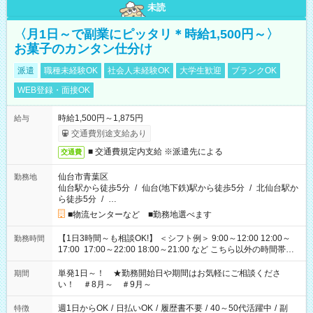
未読
〈月1日～で副業にピッタリ＊時給1,500円～〉
お菓子のカンタン仕分け
派遣
職種未経験OK
社会人未経験OK
大学生歓迎
ブランクOK
WEB登録・面接OK
時給1,500円～1,875円
給与
交通費別途支給あり
■ 交通費規定内支給 ※派遣先による
交通費
仙台市青葉区
勤務地
仙台駅から徒歩5分
/
仙台(地下鉄)駅から徒歩5分
/
北仙台駅か
ら徒歩5分
/
…
■物流センターなど ■勤務地選べます
【1日3時間～も相談OK!】 ＜シフト例＞ 9:00～12:00 12:00～
勤務時間
17:00 17:00～22:00 18:00～21:00 など こちら以外の時間帯も
お気軽にご相談ください！
単発1日～！ ★勤務開始日や期間はお気軽にご相談くださ
期間
い！ ＃8月～ ＃9月～
週1日からOK
/
日払いOK
/
履歴書不要
/
40～50代活躍中
/
副
特徴