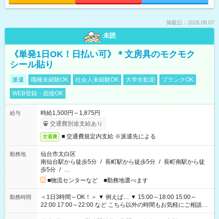
掲載日：2026.08.07
未読
《単発1日OK！日払い可》＊文房具のモクモク
シール貼り
派遣
職種未経験OK
社会人未経験OK
大学生歓迎
ブランクOK
WEB登録・面接OK
時給1,500円～1,875円
給与
交通費別途支給あり
■ 交通費規定内支給 ※派遣先による
交通費
仙台市太白区
勤務地
南仙台駅から徒歩5分
/
長町駅から徒歩5分
/
長町南駅から徒
歩5分
/
…
■物流センターなど ■勤務地選べます
＜1日3時間～OK！＞ ▼ 例えば… ▼ 15:00～18:00 15:00～
勤務時間
22:00 17:00～22:00 など こちら以外の時間もお気軽にご相談く
ださい！