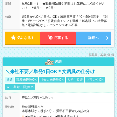
単発1日～！ ★勤務開始日や期間はお気軽にご相談くださ
期間
い！ ＃8月～ ＃9月～
週1日からOK
/
日払いOK
/
履歴書不要
/
40～50代活躍中
/
副
特徴
業・WワークOK
/
服装自由
/
シフト勤務
/
10名以上の大量募
集
/
電話対応なし
/
パソコンスキル不要
気になる！
応募する
詳細へ
掲載日：2026.08.05
未読
＼来社不要／単発1日OK＊文房具の仕分け
派遣
職種未経験OK
社会人未経験OK
大学生歓迎
ブランクOK
WEB登録・面接OK
時給1,500円～1,875円
給与
神奈川県厚木市
勤務地
本厚木駅から徒歩5分
/
愛甲石田駅から徒歩5分
■物流センターなど ■勤務地選べます