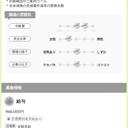
＊到着確認やご案内コール
＊生命保険の見積書作成等の業務全般
職場の雰囲気
年齢層
20代
30
40
50
60
男女比率
女性
男性
職場の様子
活気あり
しずか
仕事の仕方
テキパキ
コツコツ
募集情報
給与
時給1600円
交通費別途支給あり
全額支給
交通費