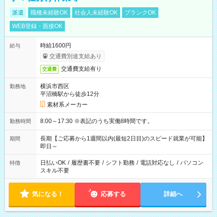
派遣
職種未経験OK
社会人未経験OK
ブランクOK
WEB登録・面接OK
時給1600円
給与
交通費別途支給あり
交通費支給有り
交通費
横浜市西区
勤務地
平沼橋駅から徒歩12分
素材系メーカー
8:00～17:30 ※表記のうち実働8時間です。
勤務時間
長期【ご応募から1週間以内(最短2日目)のスピード就業が可能】
期間
即日～
日払いOK
/
履歴書不要
/
シフト勤務
/
電話対応なし
/
パソコン
特徴
スキル不要
気になる！
応募する
詳細へ