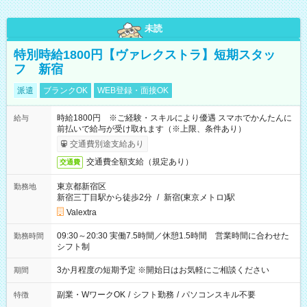
未読
特別時給1800円【ヴァレクストラ】短期スタッ
フ 新宿
派遣
ブランクOK
WEB登録・面接OK
時給1800円 ※ご経験・スキルにより優遇 スマホでかんたんに
給与
前払いで給与が受け取れます（※上限、条件あり）
交通費別途支給あり
交通費全額支給（規定あり）
交通費
東京都新宿区
勤務地
新宿三丁目駅から徒歩2分
/
新宿(東京メトロ)駅
Valextra
09:30～20:30 実働7.5時間／休憩1.5時間 営業時間に合わせた
勤務時間
シフト制
3か月程度の短期予定 ※開始日はお気軽にご相談ください
期間
副業・WワークOK
/
シフト勤務
/
パソコンスキル不要
特徴