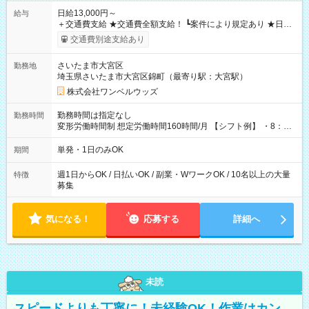
日給13,000円～
給与
＋交通費支給 ★交通費全額支給！ ┗案件により規定あり ★日払
いOK！（規定あり） ┗働いたその日に現金GET♪ お仕事後はコ
交通費別途支給あり
ンビニATMから 日払い分を引き落とせます！ 【試用期間】試
用期間なし
さいたま市大宮区
勤務地
埼玉県さいたま市大宮区錦町（最寄り駅：大宮駅）
株式会社ワンベルウッズ
勤務時間は指定なし
勤務時間
変形労働時間制 想定労働時間160時間/月 【シフト例】 ・8：00
～21：00
単発・1日のみOK
期間
週1日からOK / 日払いOK / 副業・WワークOK / 10名以上の大量
特徴
募集
気になる！
応募する
詳細へ
未読
スピードよりも丁寧に！未経験OK！作業はカン