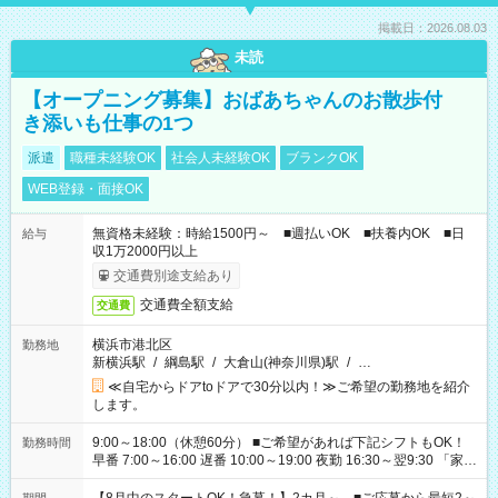
掲載日：2026.08.03
未読
【オープニング募集】おばあちゃんのお散歩付
き添いも仕事の1つ
派遣
職種未経験OK
社会人未経験OK
ブランクOK
WEB登録・面接OK
無資格未経験：時給1500円～ ■週払いOK ■扶養内OK ■日
給与
収1万2000円以上
交通費別途支給あり
交通費全額支給
交通費
横浜市港北区
勤務地
新横浜駅
/
綱島駅
/
大倉山(神奈川県)駅
/
…
≪自宅からドアtoドアで30分以内！≫ご希望の勤務地を紹介
します。
9:00～18:00（休憩60分） ■ご希望があれば下記シフトもOK！
勤務時間
早番 7:00～16:00 遅番 10:00～19:00 夜勤 16:30～翌9:30 「家族
と休みを合わせたい」 「余裕を持って夕飯の準備がしたい」
「できれば残業はしたくない」 など、ご希望を教えてください