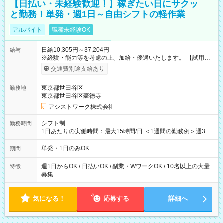
【日払い・未経験歓迎！】稼ぎたい日にサクッ
と勤務！単発・週1日～自由シフトの軽作業
アルバイト
職種未経験OK
日給10,305円～37,204円
給与
※経験・能力等を考慮の上、加給・優遇いたします。 【試用期
間】試用期間なし
交通費別途支給あり
東京都世田谷区
勤務地
東京都世田谷区豪徳寺
アシストワーク株式会社
シフト制
勤務時間
1日あたりの実働時間：最大15時間/日 ＜1週間の勤務例＞週3回
勤務 勤務：月・水・金 休み：火・木・土・日 好きな時にお仕事
可能です！ ※1日あたりの最大実働時間は日勤、夜勤共に勤務し
単発・1日のみOK
期間
た時間になります。
週1日からOK / 日払いOK / 副業・WワークOK / 10名以上の大量
特徴
募集
気になる！
応募する
詳細へ