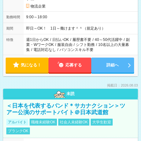
物流企業
9:00～18:00
勤務時間
即日～OK！ 1日～働けます＾＾（規定あり）
期間
週1日からOK
/
日払いOK
/
履歴書不要
/
40～50代活躍中
/
副
特徴
業・WワークOK
/
服装自由
/
シフト勤務
/
10名以上の大量募
集
/
電話対応なし
/
パソコンスキル不要
気になる！
応募する
詳細へ
掲載日：2026.08.03
未読
＜日本を代表するバンド＊サカナクション＞ツ
アー公演のサポートバイト＠日本武道館
アルバイト
職種未経験OK
社会人未経験OK
大学生歓迎
ブランクOK