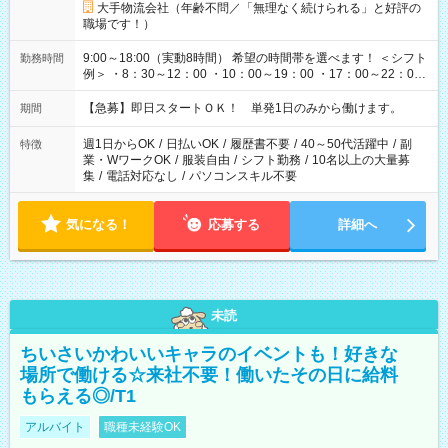
大手物流会社（年齢不問／「無理なく続けられる」と好評の
職場です！）
9:00～18:00（実動8時間） 希望の時間帯を選べます！ ＜シフト
勤務時間
例＞ ・8：30～12：00 ・10：00～19：00 ・17：00～22：00
・13：00～22：00 ・22：00～翌6：00 など
【急募】即日スタートＯＫ！ 単発1日のみから働けます。
期間
週1日からOK
/
日払いOK
/
履歴書不要
/
40～50代活躍中
/
副
特徴
業・WワークOK
/
服装自由
/
シフト勤務
/
10名以上の大量募
集
/
電話対応なし
/
パソコンスキル不要
気になる！
応募する
詳細へ
未読
ちいさいかわいいキャラのイベントも！好きな
場所で働ける☆来社不要！働いたその日に給料
もらえる◎/T1
アルバイト
職種未経験OK