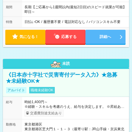
長期【ご応募から1週間以内(最短2日目)のスピード就業が可能】
期間
即日～
日払いOK
/
履歴書不要
/
電話対応なし
/
パソコンスキル不要
特徴
気になる！
応募する
詳細へ
未読
《日本赤十字社で災害寄付データ入力》★急募
★未経験OK★
アルバイト
職種未経験OK
時給1,400円～
給与
※経験・スキルを考慮のうえ、給与を決定します。 ※昇給あり
（勤務実績・評価による） ※残業が発生した場合は、時間外手
交通費別途支給あり
当を全額支給します。 ※交通費支給（月額上限50,000円／当社
規定による） ※給与は月末締め、翌月15日払いです。 ※試用期
東京都港区
勤務地
間中も給与・待遇に変更はありません。 【試用期間】試用期間
東京都港区芝大門１－１－３（最寄り駅：JR山手線・京浜東北
あり 試用期間の長さ：1ヶ月 雇用形態、給与は本採用時と同じ