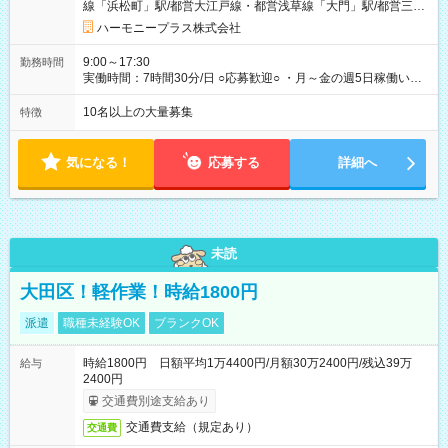
線「浜松町」駅/都営大江戸線・都営浅草線「⼤⾨」駅/都営三田
です。 試用期間中は、健康保険などの福利厚生の一部が制限さ
線「御成⾨」駅）
れる可能性があります。
ハーモニープラス株式会社
9:00～17:30
勤務時間
実働時間：7時間30分/日 ○応募歓迎○ ・月～金の週5日稼働いた
だける方 ・実働時間：7.5時間（休憩1時間）
10名以上の大量募集
特徴
気になる！
応募する
詳細へ
未読
大田区！軽作業！時給1800円
派遣
職種未経験OK
ブランクOK
時給1800円 日額平均1万4400円/月額30万2400円/残込39万
給与
2400円
交通費別途支給あり
交通費支給（規定あり）
交通費