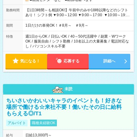
【1日3時間～も相談OK!】午前中のみや18時以降などのシフト
勤務時間
あり！ シフト例 ▼9:00～12:00 ▼9:00～17:00 ▼10:00～19:00
▼18:00～21:00
1日だけの単発OK！＃8月～ ＃9月～
期間
週1日からOK
/
日払いOK
/
40～50代活躍中
/
副業・Wワーク
特徴
OK
/
服装自由
/
シフト勤務
/
10名以上の大量募集
/
電話対応な
し
/
パソコンスキル不要
気になる！
応募する
詳細へ
未読
ちいさいかわいいキャラのイベントも！好きな
場所で働ける☆来社不要！働いたその日に給料
もらえる◎/T1
アルバイト
職種未経験OK
日給13,000円～
給与