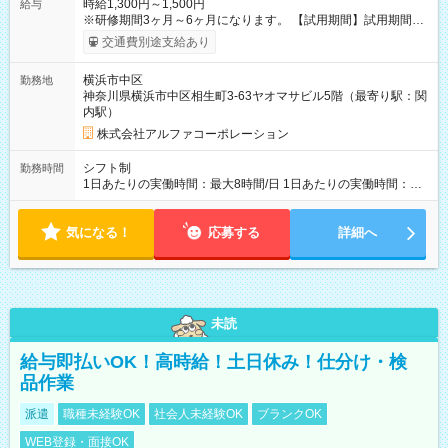
時給1,300円～1,500円
給与
※研修期間3ヶ月～6ヶ月になります。 【試用期間】試用期間あ
り 試用期間の長さ：1ヶ月 雇用形態、給与は本採用時と同じで
交通費別途支給あり
す。
横浜市中区
勤務地
神奈川県横浜市中区相生町3-63ヤオマサビル5階（最寄り駅：関
内駅）
株式会社アルファコーポレーション
シフト制
勤務時間
1日あたりの実働時間：最大8時間/日 1日あたりの実働時間：
7~8時間 シフト例 ・10時00分～18時00分 ・10時00分～19時00
分
気になる！
応募する
詳細へ
未読
給与即払いOK！高時給！土日休み！仕分け・検
品作業
派遣
職種未経験OK
社会人未経験OK
ブランクOK
WEB登録・面接OK