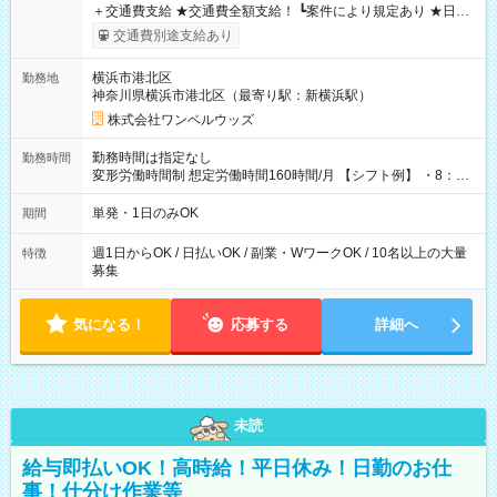
＋交通費支給 ★交通費全額支給！ ┗案件により規定あり ★日払
いOK！（規定あり） ┗働いたその日に現金GET♪ お仕事後はコ
交通費別途支給あり
ンビニATMから 日払い分を引き落とせます！ 【試用期間】試
用期間なし
横浜市港北区
勤務地
神奈川県横浜市港北区（最寄り駅：新横浜駅）
株式会社ワンベルウッズ
勤務時間は指定なし
勤務時間
変形労働時間制 想定労働時間160時間/月 【シフト例】 ・8：00
～21：00
単発・1日のみOK
期間
週1日からOK / 日払いOK / 副業・WワークOK / 10名以上の大量
特徴
募集
気になる！
応募する
詳細へ
未読
給与即払いOK！高時給！平日休み！日勤のお仕
事！仕分け作業等