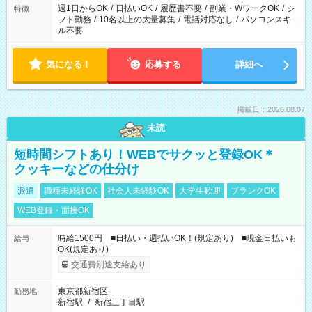
ください！
週1日からOK
/
日払いOK
/
履歴書不要
/
副業・WワークOK
/
シ
特徴
フト勤務
/
10名以上の大量募集
/
電話対応なし
/
パソコンスキ
ル不要
気になる！
応募する
詳細へ
掲載日：2026.08.07
未読
短時間シフトあり！WEBでサクッと登録OK＊
クッキーなどの仕分け
派遣
職種未経験OK
社会人未経験OK
大学生歓迎
ブランクOK
WEB登録・面接OK
時給1500円 ■日払い・週払いOK！(規定あり) ■現金日払いも
給与
OK(規定あり)
交通費別途支給あり
東京都新宿区
勤務地
新宿駅
/
新宿三丁目駅