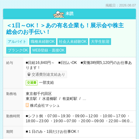
掲載日：2026.08.07
未読
＜1日～OK！＞あの有名企業も！展示会や株主
総会のお手伝い！
アルバイト
職種未経験OK
社会人未経験OK
大学生歓迎
ブランクOK
WEB登録・面接OK
■日給16,840円～ ■日払いOK ■実働3時間5,120円のお仕事あ
給与
ります！
交通費別途支給あり
一部支給
交通費
東京都千代田区
勤務地
東京駅
/
水道橋駅
/
有楽町駅
/
…
株式会社マッシュ
■シフト例 ・07:00～19:30 ・09:00～12:00 ・10:00～17:00 ・
勤務時間
18:00～23:00 ・19:00～07:00 ・20:00～09:00 ・22:00～06:00
etc ★最短で3時間で5,120円のお仕事から 15時間で2万円近く稼
げるお仕事も！ ご希望のお時間に合わせてご紹介！ ※シフトは
■１日のみ・1回だけお仕事OK！
期間
現場によって異なります。 ※勿論、休憩時間はあるのでご安心