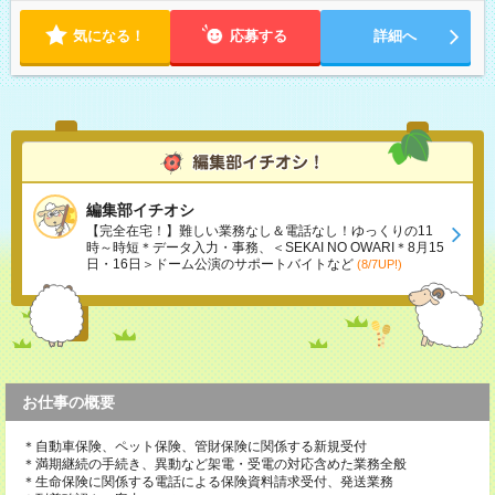
気になる！
応募する
詳細へ
編集部イチオシ
【完全在宅！】難しい業務なし＆電話なし！ゆっくりの11
時～時短＊データ入力・事務、＜SEKAI NO OWARI＊8月15
日・16日＞ドーム公演のサポートバイトなど
(8/7UP!)
お仕事の概要
＊自動車保険、ペット保険、管財保険に関係する新規受付
＊満期継続の手続き、異動など架電・受電の対応含めた業務全般
＊生命保険に関係する電話による保険資料請求受付、発送業務