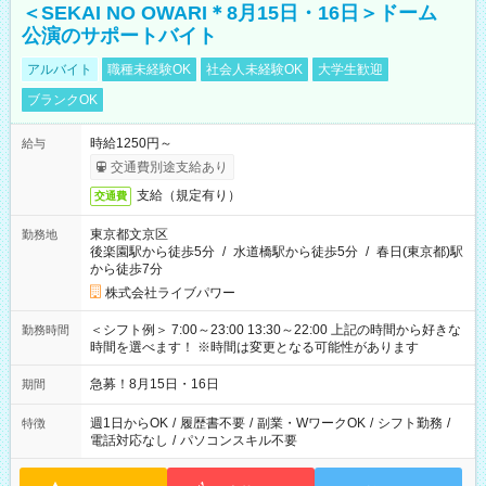
＜SEKAI NO OWARI＊8月15日・16日＞ドーム
公演のサポートバイト
アルバイト
職種未経験OK
社会人未経験OK
大学生歓迎
ブランクOK
時給1250円～
給与
交通費別途支給あり
支給（規定有り）
交通費
東京都文京区
勤務地
後楽園駅から徒歩5分
/
水道橋駅から徒歩5分
/
春日(東京都)駅
から徒歩7分
株式会社ライブパワー
＜シフト例＞ 7:00～23:00 13:30～22:00 上記の時間から好きな
勤務時間
時間を選べます！ ※時間は変更となる可能性があります
急募！8月15日・16日
期間
週1日からOK
/
履歴書不要
/
副業・WワークOK
/
シフト勤務
/
特徴
電話対応なし
/
パソコンスキル不要