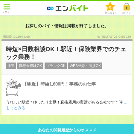
0
メニュー
気になる！
ログイン
お探しのバイト情報は掲載が終了しました。
掲載日 :2026
/
07
/
08
No.TEMPGT26-0455926
時短×日数相談OK！駅近！保険業界でのチェ
ック業務！
派遣
職種未経験OK
ブランクOK
WEB登録・面接OK
【駅近】時給1,600円！事務のお仕事
うれしい駅近＊ゆったり出勤！直接雇用の実績がある会社です＊時
...
もっとみる
あなたの閲覧履歴からのオススメ