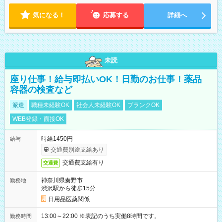
気になる！
応募する
詳細へ
未読
座り仕事！給与即払いOK！日勤のお仕事！薬品
容器の検査など
派遣
職種未経験OK
社会人未経験OK
ブランクOK
WEB登録・面接OK
時給1450円
給与
交通費別途支給あり
交通費支給有り
交通費
神奈川県秦野市
勤務地
渋沢駅から徒歩15分
日用品医薬関係
13:00～22:00 ※表記のうち実働8時間です。
勤務時間