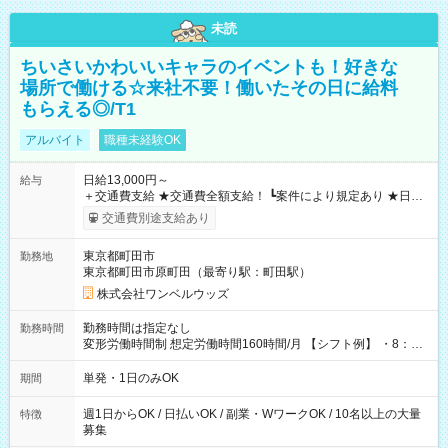
未読
ちいさいかわいいキャラのイベントも！好きな
場所で働ける☆来社不要！働いたその日に給料
もらえる◎/T1
アルバイト
職種未経験OK
日給13,000円～
給与
＋交通費支給 ★交通費全額支給！ ┗案件により規定あり ★日払
いOK！（規定あり） ┗働いたその日に現金GET♪ お仕事後はコ
交通費別途支給あり
ンビニATMから 日払い分を引き落とせます！ 【試用期間】試
用期間なし
東京都町田市
勤務地
東京都町田市原町田（最寄り駅：町田駅）
株式会社ワンベルウッズ
勤務時間は指定なし
勤務時間
変形労働時間制 想定労働時間160時間/月 【シフト例】 ・8：00
～21：00
単発・1日のみOK
期間
週1日からOK / 日払いOK / 副業・WワークOK / 10名以上の大量
特徴
募集