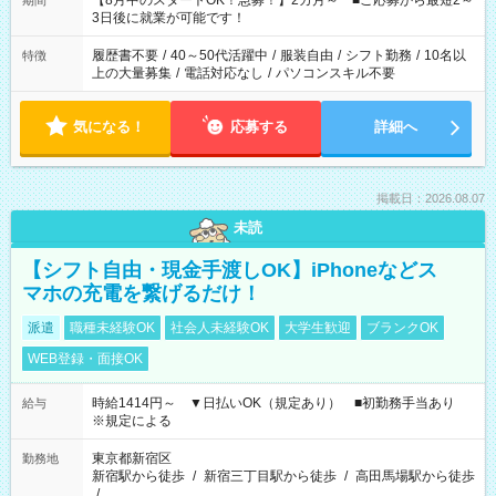
【8月中のスタートOK！急募！】2カ月～ ■ご応募から最短2～
期間
ね。 ※Wワーク希望の方へ 今ご覧のお仕事で希望する勤務時間
3日後に就業が可能です！
と、もう1つのお仕事の勤務時間。 合計で週40時間を超える場
合は応募できません。
履歴書不要
/
40～50代活躍中
/
服装自由
/
シフト勤務
/
10名以
特徴
上の大量募集
/
電話対応なし
/
パソコンスキル不要
気になる！
応募する
詳細へ
掲載日：2026.08.07
未読
【シフト自由・現金手渡しOK】iPhoneなどス
マホの充電を繋げるだけ！
派遣
職種未経験OK
社会人未経験OK
大学生歓迎
ブランクOK
WEB登録・面接OK
時給1414円～ ▼日払いOK（規定あり） ■初勤務手当あり
給与
※規定による
東京都新宿区
勤務地
新宿駅から徒歩
/
新宿三丁目駅から徒歩
/
高田馬場駅から徒歩
/
…