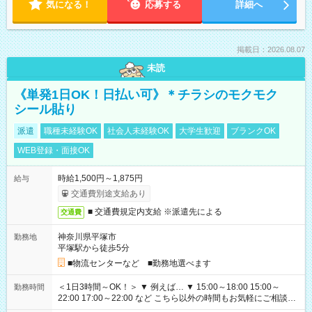
気になる！
応募する
詳細へ
掲載日：2026.08.07
未読
《単発1日OK！日払い可》＊チラシのモクモク
シール貼り
派遣
職種未経験OK
社会人未経験OK
大学生歓迎
ブランクOK
WEB登録・面接OK
時給1,500円～1,875円
給与
交通費別途支給あり
■ 交通費規定内支給 ※派遣先による
交通費
神奈川県平塚市
勤務地
平塚駅から徒歩5分
■物流センターなど ■勤務地選べます
＜1日3時間～OK！＞ ▼ 例えば… ▼ 15:00～18:00 15:00～
勤務時間
22:00 17:00～22:00 など こちら以外の時間もお気軽にご相談く
ださい！