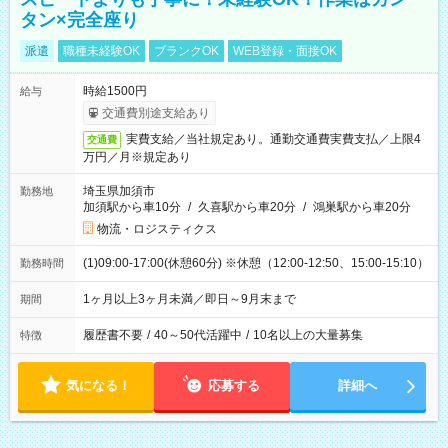
タン×完全座り
派遣
職種未経験OK
ブランクOK
WEB登録・面接OK
時給1500円
給与
交通費別途支給あり
実費支給／当社規定あり。通勤交通費実費支払／上限4
交通費
万円／月※規定あり
埼玉県加須市
勤務地
加須駅から車10分
/
久喜駅から車20分
/
鴻巣駅から車20分
物流・ロジスティクス
(1)09:00-17:00(休憩60分) ※休憩（12:00-12:50、15:00-15:10）
勤務時間
1ヶ月以上3ヶ月未満／即日～9月末まで
期間
履歴書不要
/
40～50代活躍中
/
10名以上の大量募集
特徴
気になる！
応募する
詳細へ