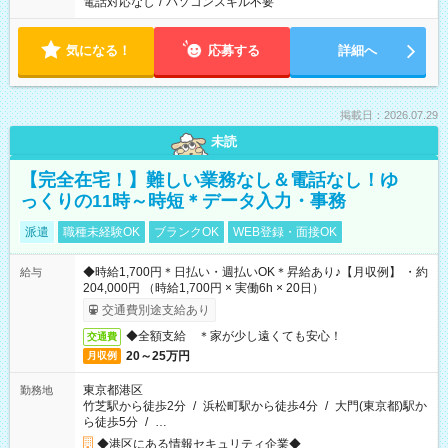
電話対応なし
/
パソコンスキル不要
気になる！
応募する
詳細へ
掲載日：2026.07.29
未読
【完全在宅！】難しい業務なし＆電話なし！ゆ
っくりの11時～時短＊データ入力・事務
派遣
職種未経験OK
ブランクOK
WEB登録・面接OK
◆時給1,700円＊日払い・週払いOK＊昇給あり♪【月収例】 ・約
給与
204,000円 （時給1,700円 × 実働6h × 20日）
交通費別途支給あり
◆全額支給 ＊家が少し遠くても安心！
交通費
20～25万円
月収例
東京都港区
勤務地
竹芝駅から徒歩2分
/
浜松町駅から徒歩4分
/
大門(東京都)駅か
ら徒歩5分
/
…
◆港区にある情報セキュリティ企業◆