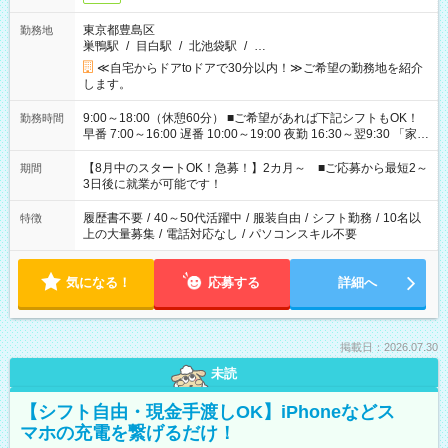
東京都豊島区
勤務地
巣鴨駅
/
目白駅
/
北池袋駅
/
…
≪自宅からドアtoドアで30分以内！≫ご希望の勤務地を紹介
します。
9:00～18:00（休憩60分） ■ご希望があれば下記シフトもOK！
勤務時間
早番 7:00～16:00 遅番 10:00～19:00 夜勤 16:30～翌9:30 「家族
と休みを合わせたい」 「余裕を持って夕飯の準備がしたい」
「できれば残業はしたくない」 など、ご希望を教えてください
【8月中のスタートOK！急募！】2カ月～ ■ご応募から最短2～
期間
ね。 ※Wワーク希望の方へ 今ご覧のお仕事で希望する勤務時間
3日後に就業が可能です！
と、もう1つのお仕事の勤務時間。 合計で週40時間を超える場
合は応募できません。
履歴書不要
/
40～50代活躍中
/
服装自由
/
シフト勤務
/
10名以
特徴
上の大量募集
/
電話対応なし
/
パソコンスキル不要
気になる！
応募する
詳細へ
掲載日：2026.07.30
未読
【シフト自由・現金手渡しOK】iPhoneなどス
マホの充電を繋げるだけ！