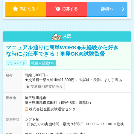
気になる！
応募する
詳細へ
未読
マニュアル通りに簡単WORK◆未経験から好き
な時にお仕事できる！単発OK◎試験監督
アルバイト
職種未経験OK
時給1,300円～
給与
★交通費一部支給 時給1,300円～ ※試験・役割により手当あり
※勤務回数により昇給あり 【即給（前払い）オプションあ
交通費別途支給あり
り！】 希望される場合、勤務から1週間ほどで給与の一部を受け
取れます。 ※手数料418円がかかります。 【過去試験日の収入
埼玉県川越市
勤務地
例】 ・河合塾模擬試験 8:30～17:30（休憩1時間） 時給1,300円
埼玉県川越市脇田町（最寄り駅：川越駅）
×8時間＝日収10,400円＋交通費 ※当日の役割により時給＋100
円の場合あり ・国家試験 7:00～13:30（休憩なし） 時給1,300
株式会社全国試験運営センター
円（役割手当＋100円）×6時間＝日収8,400円＋交通費 【試用期
間】試用期間なし
シフト制
勤務時間
1日あたりの実働時間：最大7時間/日 09：00～17：00 ※勤務時
間は 試験により異なります。