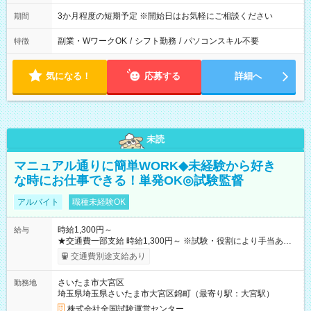
3か月程度の短期予定 ※開始日はお気軽にご相談ください
期間
副業・WワークOK
/
シフト勤務
/
パソコンスキル不要
特徴
気になる！
応募する
詳細へ
未読
マニュアル通りに簡単WORK◆未経験から好き
な時にお仕事できる！単発OK◎試験監督
アルバイト
職種未経験OK
時給1,300円～
給与
★交通費一部支給 時給1,300円～ ※試験・役割により手当あり
※勤務回数により昇給あり 【即給（前払い）オプションあ
交通費別途支給あり
り！】 希望される場合、勤務から1週間ほどで給与の一部を受け
取れます。 ※手数料418円がかかります。 【過去試験日の収入
さいたま市大宮区
勤務地
例】 ・河合塾模擬試験 8:30～17:30（休憩1時間） 時給1,300円
埼玉県埼玉県さいたま市大宮区錦町（最寄り駅：大宮駅）
×8時間＝日収10,400円＋交通費 ※当日の役割により時給＋100
円の場合あり ・国家試験 7:00～13:30（休憩なし） 時給1,300
株式会社全国試験運営センター