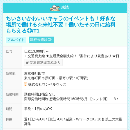
未読
ちいさいかわいいキャラのイベントも！好きな
場所で働ける☆来社不要！働いたその日に給料
もらえる◎/T1
アルバイト
職種未経験OK
日給13,000円～
給与
＋交通費支給 ★交通費全額支給！ ┗案件により規定あり ★日払
いOK！（規定あり） ┗働いたその日に現金GET♪ お仕事後はコ
交通費別途支給あり
ンビニATMから 日払い分を引き落とせます！ 【試用期間】試
用期間なし
東京都町田市
勤務地
東京都町田市原町田（最寄り駅：町田駅）
株式会社ワンベルウッズ
勤務時間は指定なし
勤務時間
変形労働時間制 想定労働時間160時間/月 【シフト例】 ・8：00
～21：00
単発・1日のみOK
期間
週1日からOK / 日払いOK / 副業・WワークOK / 10名以上の大量
特徴
募集