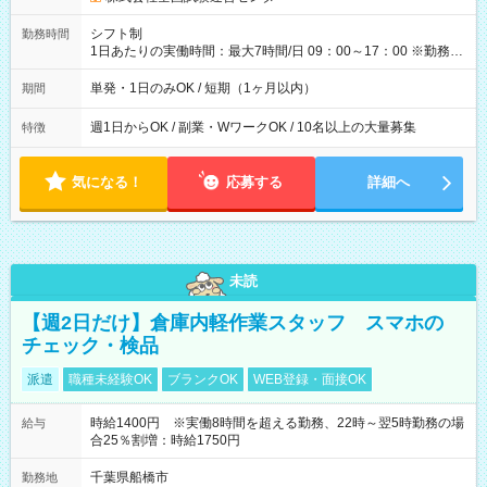
円（役割手当＋100円）×6時間＝日収8,400円＋交通費 【試用期
間】試用期間なし
シフト制
勤務時間
1日あたりの実働時間：最大7時間/日 09：00～17：00 ※勤務時
間は 試験により異なります。
単発・1日のみOK / 短期（1ヶ月以内）
期間
週1日からOK / 副業・WワークOK / 10名以上の大量募集
特徴
気になる！
応募する
詳細へ
未読
【週2日だけ】倉庫内軽作業スタッフ スマホの
チェック・検品
派遣
職種未経験OK
ブランクOK
WEB登録・面接OK
時給1400円 ※実働8時間を超える勤務、22時～翌5時勤務の場
給与
合25％割増：時給1750円
千葉県船橋市
勤務地