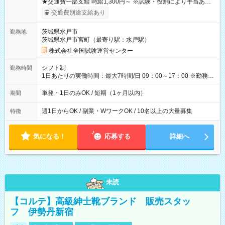
★交通費一部支給 時給1,300円～ ※試験・役割により手当あり
※勤務回数により昇給あり 【即給（前払い）オプションあ
交通費別途支給あり
り！】 希望される場合、勤務から1週間ほどで給与の一部を受け
取れます。 ※手数料418円がかかります。 【過去試験日の収入
茨城県水戸市
勤務地
例】 ・河合塾模擬試験 8:30～17:30（休憩1時間） 時給1,300円
茨城県水戸市宮町（最寄り駅：水戸駅）
×8時間＝日収10,400円＋交通費 ※当日の役割により時給＋100
円の場合あり ・国家試験 7:00～13:30（休憩なし） 時給1,300
株式会社全国試験運営センター
円（役割手当＋100円）×6時間＝日収8,400円＋交通費 【試用期
間】試用期間なし
シフト制
勤務時間
1日あたりの実働時間：最大7時間/日 09：00～17：00 ※勤務時
間は 試験により異なります。
単発・1日のみOK / 短期（1ヶ月以内）
期間
週1日からOK / 副業・WワークOK / 10名以上の大量募集
特徴
気になる！
応募する
詳細へ
未読
【コルテ】高級紳士靴ブランド 販売スタッ
フ 伊勢丹新宿