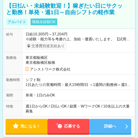
【日払い・未経験歓迎！】稼ぎたい日にサクッ
と勤務！単発・週1日～自由シフトの軽作業
アルバイト
職種未経験OK
日給10,305円～37,204円
給与
※経験・能力等を考慮の上、加給・優遇いたします。 【試用期
間】試用期間なし
交通費別途支給あり
東京都板橋区
勤務地
東京都板橋区板橋
アシストワーク株式会社
シフト制
勤務時間
1日あたりの実働時間：最大15時間/日 ＜1週間の勤務例＞週3回
勤務 勤務：月・水・金 休み：火・木・土・日 好きな時にお仕事
可能です！ ※1日あたりの最大実働時間は日勤、夜勤共に勤務し
単発・1日のみOK
期間
た時間になります。
週1日からOK / 日払いOK / 副業・WワークOK / 10名以上の大量
特徴
募集
気になる！
応募する
詳細へ