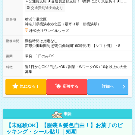
＋交通費支給 ★交通費全額支給！ ┗案件により規定あり ★日払
いOK！（規定あり） ┗働いたその日に現金GET♪ お仕事後はコ
交通費別途支給あり
ンビニATMから 日払い分を引き落とせます！ 【試用期間】試
用期間なし
横浜市港北区
勤務地
神奈川県横浜市港北区（最寄り駅：新横浜駅）
株式会社ワンベルウッズ
勤務時間は指定なし
勤務時間
変形労働時間制 想定労働時間160時間/月 【シフト例】 ・8：00
～21：00
単発・1日のみOK
期間
週1日からOK / 日払いOK / 副業・WワークOK / 10名以上の大量
特徴
募集
気になる！
応募する
詳細へ
未読
【未経験OK】【服装＆髪色自由！】お菓子のピ
ッキング・シール貼り｜短期