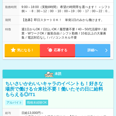
9:00～18:00（実動8時間） 希望の時間帯を選べます！ ＜シフト
勤務時間
例＞ ・8：30～12：00 ・10：00～19：00 ・17：00～22：00
・13：00～22：00 ・22：00～翌6：00 など
【急募】即日スタートＯＫ！ 単発1日のみから働けます。
期間
週1日からOK
/
日払いOK
/
履歴書不要
/
40～50代活躍中
/
副
特徴
業・WワークOK
/
服装自由
/
シフト勤務
/
10名以上の大量募
集
/
電話対応なし
/
パソコンスキル不要
気になる！
応募する
詳細へ
未読
ちいさいかわいいキャラのイベントも！好きな
場所で働ける☆来社不要！働いたその日に給料
もらえる◎/T1
アルバイト
職種未経験OK
日給13,000円～
給与