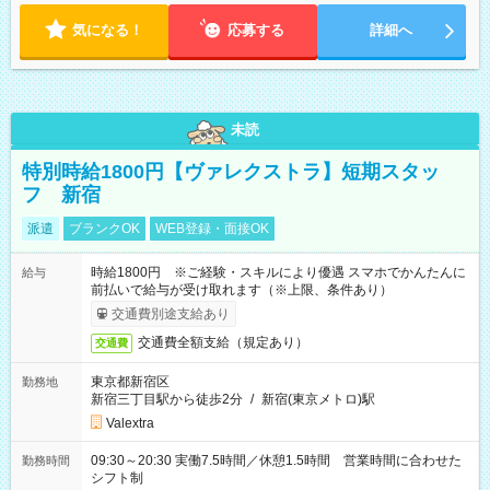
気になる！
応募する
詳細へ
未読
特別時給1800円【ヴァレクストラ】短期スタッ
フ 新宿
派遣
ブランクOK
WEB登録・面接OK
時給1800円 ※ご経験・スキルにより優遇 スマホでかんたんに
給与
前払いで給与が受け取れます（※上限、条件あり）
交通費別途支給あり
交通費全額支給（規定あり）
交通費
東京都新宿区
勤務地
新宿三丁目駅から徒歩2分
/
新宿(東京メトロ)駅
Valextra
09:30～20:30 実働7.5時間／休憩1.5時間 営業時間に合わせた
勤務時間
シフト制