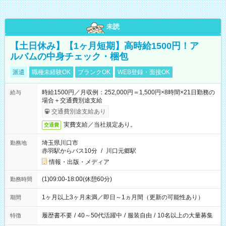
未読
【土日休み】【1ヶ月短期】高時給1500円！ア
ルバムの中身チェック・梱包
派遣
職種未経験OK
ブランクOK
WEB登録・面接OK
時給1500円／月収例：252,000円＝1,500円×8時間×21日勤務の
給与
場合＋交通費別途支給
交通費別途支給あり
実費支給／当社規定あり。
交通費
埼玉県川口市
勤務地
赤羽駅からバス10分
/
川口元郷駅
情報・出版・メディア
(1)09:00-18:00(休憩60分)
勤務時間
1ヶ月以上3ヶ月未満／即日～1ヵ月間（更新の可能性あり）
期間
履歴書不要
/
40～50代活躍中
/
服装自由
/
10名以上の大量募集
特徴