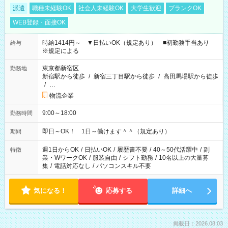
派遣
職種未経験OK
社会人未経験OK
大学生歓迎
ブランクOK
WEB登録・面接OK
時給1414円～ ▼日払いOK（規定あり） ■初勤務手当あり
給与
※規定による
東京都新宿区
勤務地
新宿駅から徒歩
/
新宿三丁目駅から徒歩
/
高田馬場駅から徒歩
/
…
物流企業
9:00～18:00
勤務時間
即日～OK！ 1日～働けます＾＾（規定あり）
期間
週1日からOK
/
日払いOK
/
履歴書不要
/
40～50代活躍中
/
副
特徴
業・WワークOK
/
服装自由
/
シフト勤務
/
10名以上の大量募
集
/
電話対応なし
/
パソコンスキル不要
気になる！
応募する
詳細へ
掲載日：2026.08.03