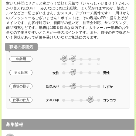
空いた時間にサクッと稼ごう！笑顔と元気で《いらっしゃいませ！》がしっ
かり言えればOK！ みんなはじめは未経験。よく聞かれますのが、販売ノ
ルマなどは一切ございません。おススメ、アプローチ案件です！ 周りから
のプレッシャーもございません！ポイントは、その現場のPR・盛り上げが
メインです。お客様対応や、新商品の使い方、抽選会対応、サンプリング、
商品補充などです。勤務は100％快適な室内です。大手メーカー勤務のお仕
事なので働きやすいところが一番のポイントです。また、自慢の声で稼ぎた
い！興味があって研修を受けたいなどご相談にのります。
職場の雰囲気
年齢層
20代
30
40
50
60
男女比率
女性
男性
職場の様子
活気あり
しずか
仕事の仕方
テキパキ
コツコツ
募集情報