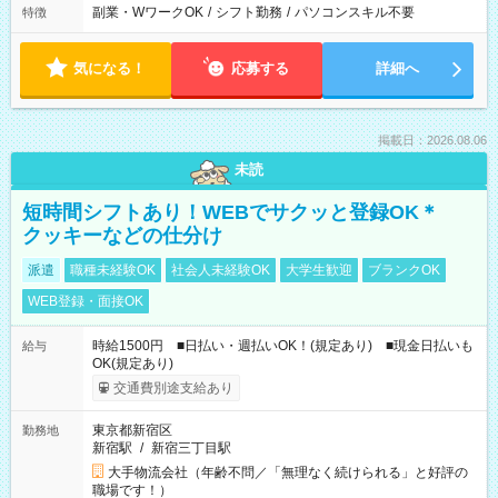
副業・WワークOK
/
シフト勤務
/
パソコンスキル不要
特徴
気になる！
応募する
詳細へ
掲載日：2026.08.06
未読
短時間シフトあり！WEBでサクッと登録OK＊
クッキーなどの仕分け
派遣
職種未経験OK
社会人未経験OK
大学生歓迎
ブランクOK
WEB登録・面接OK
時給1500円 ■日払い・週払いOK！(規定あり) ■現金日払いも
給与
OK(規定あり)
交通費別途支給あり
東京都新宿区
勤務地
新宿駅
/
新宿三丁目駅
大手物流会社（年齢不問／「無理なく続けられる」と好評の
職場です！）