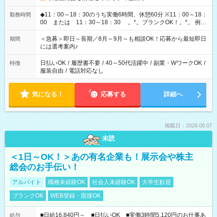
◆11：00～18：30のうち実働6時間、休憩60分 ※11：00～18：
勤務時間
00 または 11：30～18：30 。*。ブランクOK！。*。 例え
ば前職が、 在宅/財団法人/事務/コールセンター/受付/販売/カフェ
スタッフ スイーツ販売/ホテルフロント/化粧品販売/など 様々な
＜急募＞即日～長期／8月～9月～も相談OK！応募から最短即日
期間
業界から入社して活躍されています♪
には選考案内♪
日払いOK
/
履歴書不要
/
40～50代活躍中
/
副業・WワークOK
/
特徴
服装自由
/
電話対応なし
気になる！
応募する
詳細へ
掲載日：2026.08.07
未読
＜1日～OK！＞あの有名企業も！展示会や株主
総会のお手伝い！
アルバイト
職種未経験OK
社会人未経験OK
大学生歓迎
ブランクOK
WEB登録・面接OK
■日給16,840円～ ■日払いOK ■実働3時間5,120円のお仕事あ
給与