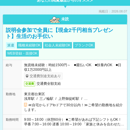
あなたの閲覧履歴からのオススメ
掲載日：2026.08.07
未読
説明会参加で全員に【現金2千円相当プレゼン
ト】生活のお手伝い
派遣
職種未経験OK
社会人未経験OK
ブランクOK
WEB登録・面接OK
無資格未経験：時給1500円～ ■週払いOK ■扶養内OK ■日
給与
収1万2000円以上
交通費別途支給あり
交通費全額支給
交通費
東京都台東区
勤務地
浅草駅
/
三ノ輪駅
/
上野御徒町駅
/
…
≪自宅からドアtoドアで30分以内！≫ご希望の勤務地を紹介
します。
9:00～18:00（休憩60分） ■ご希望があれば下記シフトもOK！
勤務時間
早番 7:00～16:00 遅番 10:00～19:00 「家族と休みを合わせた
い」 「余裕を持って夕飯の準備がしたい」 「できれば残業はし