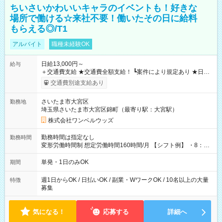
ちいさいかわいいキャラのイベントも！好きな
場所で働ける☆来社不要！働いたその日に給料
もらえる◎/T1
アルバイト
職種未経験OK
日給13,000円～
給与
＋交通費支給 ★交通費全額支給！ ┗案件により規定あり ★日払
いOK！（規定あり） ┗働いたその日に現金GET♪ お仕事後はコ
交通費別途支給あり
ンビニATMから 日払い分を引き落とせます！ 【試用期間】試
用期間なし
さいたま市大宮区
勤務地
埼玉県さいたま市大宮区錦町（最寄り駅：大宮駅）
株式会社ワンベルウッズ
勤務時間は指定なし
勤務時間
変形労働時間制 想定労働時間160時間/月 【シフト例】 ・8：00
～21：00
単発・1日のみOK
期間
週1日からOK / 日払いOK / 副業・WワークOK / 10名以上の大量
特徴
募集
気になる！
応募する
詳細へ