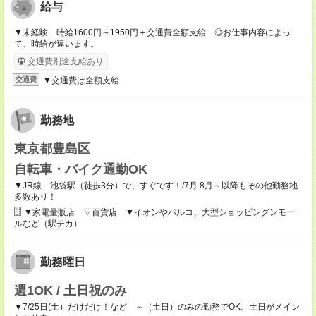
給与
▼未経験 時給1600円～1950円＋交通費全額支給 ◎お仕事内容によっ
て、時給が違います。
交通費別途支給あり
▼交通費は全額支給
交通費
勤務地
東京都豊島区
自転車・バイク通勤OK
▼JR線 池袋駅（徒歩3分）で、すぐです！/7月.8月～以降もその他勤務地
多数あり！
▼家電量販店 ▽百貨店 ▼イオンやパルコ、大型ショッピングンモー
ルなど（駅チカ）
勤務曜日
週1OK / 土日祝のみ
▼7/25日(土）だけだけ！など ～（土日）のみの勤務でOK。土日がメイン