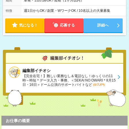
単発・1日のみOK / 短期（1ヶ月以内）
期間
週1日からOK / 副業・WワークOK / 10名以上の大量募集
特徴
気になる！
応募する
詳細へ
編集部イチオシ
【完全在宅！】難しい業務なし＆電話なし！ゆっくりの11
時～時短＊データ入力・事務、＜SEKAI NO OWARI＊8月15
日・16日＞ドーム公演のサポートバイトなど
(8/7UP!)
お仕事の概要