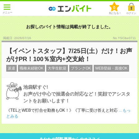
0
メニュー
気になる！
ログイン
お探しのバイト情報は掲載が終了しました。
掲載日 :2026
/
07
/
16
No.YSCibe0711
【イベントスタッフ】7/25日(土）だけ！お声
がけPR！100％室内+交支給！
派遣
職種未経験OK
大学生歓迎
ブランクOK
WEB登録・面接OK
池袋駅すぐ!
お声がけ中心で抽選会の対応など！笑顔でアシスタ
ントをお願いします！
《TELとWEBで打合せ勤務もOK！》《丁寧に受け答えと対応
...もっ
とみる