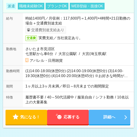
派遣
職種未経験OK
ブランクOK
WEB登録・面接OK
時給1400円／月収例：117,600円＝1,400円×4時間×21日勤務の
給与
場合＋交通費別途支給
交通費別途支給あり
実費支給／当社規定あり。
交通費
さいたま市見沼区
勤務地
七里駅から車6分
/
大宮公園駅
/
大宮(埼玉県)駅
アパレル・日用雑貨
(1)14:00-18:00(休憩0分) (2)14:00-19:00(休憩0分) (3)14:00-
勤務時間
19:30(休憩0分) (4)14:00-20:00(休憩45分) ※お好きな時間が選べ
ます
1ヶ月以上3ヶ月未満／即日～8月末までの期間限定
期間
履歴書不要
/
40～50代活躍中
/
服装自由
/
シフト勤務
/
10名以
特徴
上の大量募集
気になる！
応募する
詳細へ