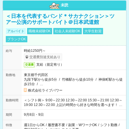
未読
＜日本を代表するバンド＊サカナクション＞ツ
アー公演のサポートバイト＠日本武道館
アルバイト
職種未経験OK
社会人未経験OK
大学生歓迎
ブランクOK
時給1250円～
給与
交通費別途支給あり
支給（規定有り）
交通費
東京都千代田区
勤務地
九段下駅から徒歩5分
/
竹橋駅から徒歩10分
/
神保町駅から徒
歩15分
/
…
株式会社ライブパワー
＜シフト例＞ 9:00～22:30 12:30～22:00 15:30～21:00 12:30～
勤務時間
19:00 12:30～22:00 上記の時間から好きな時間を選べます！ ※
時間は変更となる可能性があります
9月8日・9日
期間
週1日からOK
/
履歴書不要
/
副業・WワークOK
/
シフト勤務
/
特徴