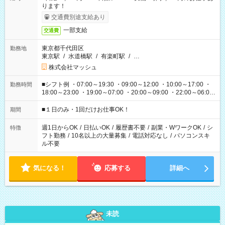
ります！
交通費別途支給あり
一部支給
交通費
東京都千代田区
勤務地
東京駅
/
水道橋駅
/
有楽町駅
/
…
株式会社マッシュ
■シフト例 ・07:00～19:30 ・09:00～12:00 ・10:00～17:00 ・
勤務時間
18:00～23:00 ・19:00～07:00 ・20:00～09:00 ・22:00～06:00
etc ★最短で3時間で5,120円のお仕事から 15時間で2万円近く稼
げるお仕事も！ ご希望のお時間に合わせてご紹介！ ※シフトは
■１日のみ・1回だけお仕事OK！
期間
現場によって異なります。 ※勿論、休憩時間はあるのでご安心
ください！
週1日からOK
/
日払いOK
/
履歴書不要
/
副業・WワークOK
/
シ
特徴
フト勤務
/
10名以上の大量募集
/
電話対応なし
/
パソコンスキ
ル不要
気になる！
応募する
詳細へ
未読