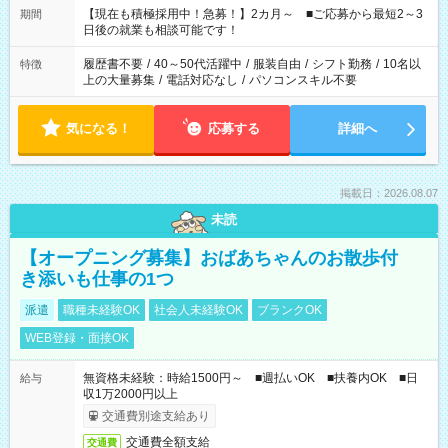
たくない」 など、ご希望を教えてくださいね。 ※Wワーク希望
【現在も積極採用中！急募！】2カ月～ ■ご応募から最短2～3
期間
の方へ 今ご覧のお仕事で希望する勤務時間と、もう1つのお仕事
日後の就業も相談可能です！
の勤務時間。 合計で週40時間を超える場合は応募できません。
履歴書不要
/
40～50代活躍中
/
服装自由
/
シフト勤務
/
10名以
特徴
上の大量募集
/
電話対応なし
/
パソコンスキル不要
気になる！
応募する
詳細へ
掲載日：2026.08.07
未読
【オープニング募集】おばあちゃんのお散歩付
き添いも仕事の1つ
派遣
職種未経験OK
社会人未経験OK
ブランクOK
WEB登録・面接OK
無資格未経験：時給1500円～ ■週払いOK ■扶養内OK ■日
給与
収1万2000円以上
交通費別途支給あり
交通費全額支給
交通費