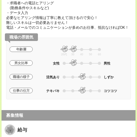
・求職者への電話ヒアリング
(勤務条件やスキルなど)
・データ入力
必要なヒアリング情報は丁寧に教えて頂けるので安心！
難しいスキルは一切必要ありません！
電話・メールでのコミュニケーションが多めのお仕事、抵抗なければOK！
職場の雰囲気
年齢層
20代
30
40
50
60
男女比率
女性
男性
職場の様子
活気あり
しずか
仕事の仕方
テキパキ
コツコツ
募集情報
給与