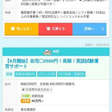
【8月中のスタートOK！急募！】2カ月～ ■ご応募から最短2～
期間
ね。 ※Wワーク希望の方へ 今ご覧のお仕事で希望する勤務時間
3日後に就業が可能です！
と、もう1つのお仕事の勤務時間。 合計で週40時間を超える場
合は応募できません。
履歴書不要
/
40～50代活躍中
/
服装自由
/
シフト勤務
/
10名以
特徴
上の大量募集
/
電話対応なし
/
パソコンスキル不要
気になる！
応募する
詳細へ
掲載日：2026.08.07
未読
【9月開始】在宅〇2500円！長期！英語試験運
営サポート
派遣
職種未経験OK
ブランクOK
WEB登録・面接OK
時給2500円 月収例 400,000円+残業代
給与
交通費別途支給あり
全額支給
交通費
30万円～
月収例
東京都港区
勤務地