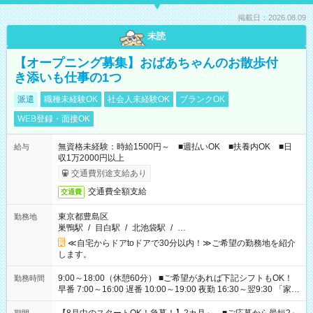
掲載日：2026.08.09
未読
【オープニング募集】おばあちゃんのお散歩付
き添いも仕事の1つ
派遣
職種未経験OK
社会人未経験OK
ブランクOK
WEB登録・面接OK
無資格未経験：時給1500円～ ■週払いOK ■扶養内OK ■日
給与
収1万2000円以上
交通費別途支給あり
交通費全額支給
交通費
東京都豊島区
勤務地
巣鴨駅
/
目白駅
/
北池袋駅
/
…
≪自宅からドアtoドアで30分以内！≫ご希望の勤務地を紹介
します。
9:00～18:00（休憩60分） ■ご希望があれば下記シフトもOK！
勤務時間
早番 7:00～16:00 遅番 10:00～19:00 夜勤 16:30～翌9:30 「家族
と休みを合わせたい」 「余裕を持って夕飯の準備がしたい」
「できれば残業はしたくない」 など、ご希望を教えてください