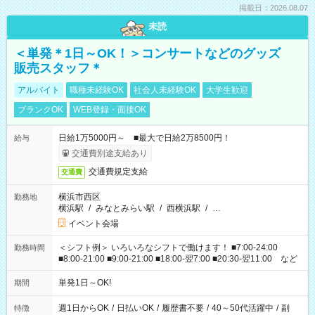
掲載日：2026.08.07
未読
＜単発＊1日～OK！＞コンサートなどのグッズ
販売スタッフ＊
アルバイト
職種未経験OK
社会人未経験OK
大学生歓迎
ブランクOK
WEB登録・面接OK
日給1万5000円～ ■最大で日給2万8500円！
給与
交通費別途支給あり
交通費規定支給
交通費
横浜市西区
勤務地
横浜駅
/
みなとみらい駅
/
西横浜駅
/
…
イベント会場
＜シフト例＞ いろいろなシフトで働けます！ ■7:00-24:00
勤務時間
■8:00-21:00 ■9:00-21:00 ■18:00-翌7:00 ■20:30-翌11:00 など
単発1日～OK!
期間
週1日からOK
/
日払いOK
/
履歴書不要
/
40～50代活躍中
/
副
特徴