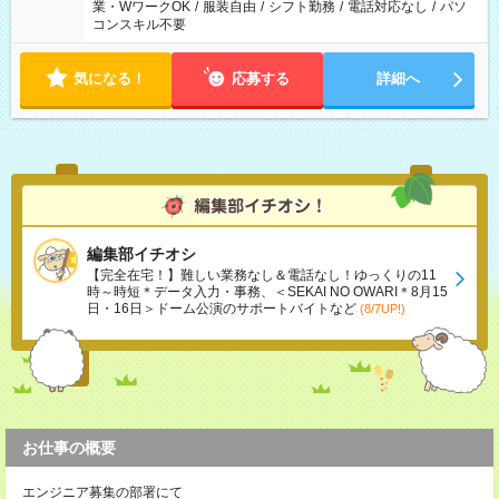
業・WワークOK
/
服装自由
/
シフト勤務
/
電話対応なし
/
パソ
コンスキル不要
気になる！
応募する
詳細へ
編集部イチオシ
【完全在宅！】難しい業務なし＆電話なし！ゆっくりの11
時～時短＊データ入力・事務、＜SEKAI NO OWARI＊8月15
日・16日＞ドーム公演のサポートバイトなど
(8/7UP!)
お仕事の概要
エンジニア募集の部署にて