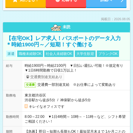
掲載日：2026.08.05
未読
【在宅OK】レア求人！パスポートのデータ入力
＊時給1900円～／短期！すぐ働ける
派遣
職種未経験OK
社会人未経験OK
大学生歓迎
ブランクOK
時給1900円～時給2100円 ▼日払い週払い可能！※規定有り
給与
▼1日6時間勤務で日収1万以上！
交通費別途支給あり
交通費一部別途支給 ※お仕事によって変動あり
交通費
東京都渋谷区
勤務地
渋谷駅から徒歩5分
/
神泉駅から徒歩5分
キレイなオフィスです
8:00～22:00 ▼1日4時間～ 10時～・11時～など、シフト希望
勤務時間
ご相談ください！
【急募】即日～短期も長期もOK！最短翌月末まで 1か月ごとの
期間