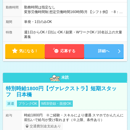
勤務時間は指定なし
勤務時間
変形労働時間制 想定労働時間160時間/月 【シフト例】 ・8：00
～21：00
単発・1日のみOK
期間
週1日からOK / 日払いOK / 副業・WワークOK / 10名以上の大量
特徴
募集
気になる！
応募する
詳細へ
未読
特別時給1800円【ヴァレクストラ】短期スタッ
フ 日本橋
派遣
ブランクOK
WEB登録・面接OK
時給1800円 ※ご経験・スキルにより優遇 スマホでかんたんに
給与
前払いで給与が受け取れます（※上限、条件あり）
交通費別途支給あり