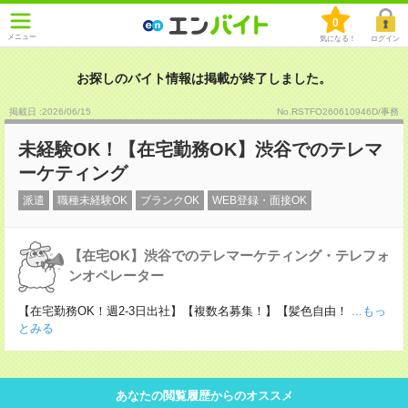
0
メニュー
気になる！
ログイン
お探しのバイト情報は掲載が終了しました。
掲載日 :2026
/
06
/
15
No.RSTFO260610946D/事務
未経験OK！【在宅勤務OK】渋谷でのテレマ
ーケティング
派遣
職種未経験OK
ブランクOK
WEB登録・面接OK
【在宅OK】渋谷でのテレマーケティング・テレフォ
ンオペレーター
【在宅勤務OK！週2-3日出社】【複数名募集！】【髪色自由！
...もっ
とみる
あなたの閲覧履歴からのオススメ