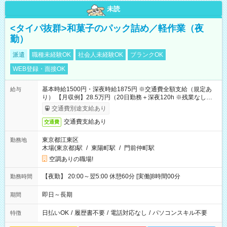
未読
<タイパ抜群>和菓子のパック詰め／軽作業（夜
勤）
派遣
職種未経験OK
社会人未経験OK
ブランクOK
WEB登録・面接OK
基本時給1500円・深夜時給1875円 ※交通費全額支給（規定あ
給与
り） 【月収例】28.5万円（20日勤務＋深夜120h ※残業なしの場
合）
交通費別途支給あり
交通費支給あり
交通費
東京都江東区
勤務地
木場(東京都)駅
/
東陽町駅
/
門前仲町駅
空調ありの職場!
【夜勤】 20:00～翌5:00 休憩60分 [実働]8時間00分
勤務時間
即日～長期
期間
日払いOK
/
履歴書不要
/
電話対応なし
/
パソコンスキル不要
特徴