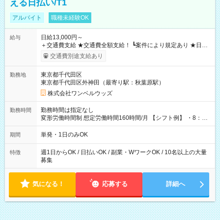
える日払い/T1
アルバイト
職種未経験OK
日給13,000円～
給与
＋交通費支給 ★交通費全額支給！ ┗案件により規定あり ★日払
いOK！（規定あり） ┗働いたその日に現金GET♪ お仕事後はコ
交通費別途支給あり
ンビニATMから 日払い分を引き落とせます！ 【試用期間】試
用期間なし
東京都千代田区
勤務地
東京都千代田区外神田（最寄り駅：秋葉原駅）
株式会社ワンベルウッズ
勤務時間は指定なし
勤務時間
変形労働時間制 想定労働時間160時間/月 【シフト例】 ・8：00
～21：00
単発・1日のみOK
期間
週1日からOK / 日払いOK / 副業・WワークOK / 10名以上の大量
特徴
募集
気になる！
応募する
詳細へ