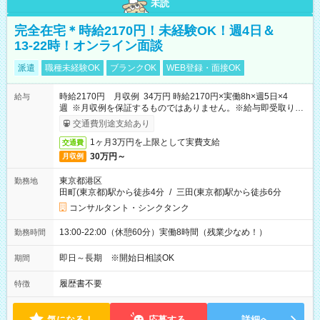
未読
完全在宅＊時給2170円！未経験OK！週4日＆
13-22時！オンライン面談
派遣
職種未経験OK
ブランクOK
WEB登録・面接OK
時給2170円 月収例 34万円 時給2170円×実働8h×週5日×4
給与
週 ※月収例を保証するものではありません。※給与即受取りサ
ービス利用可（利用条件有）
交通費別途支給あり
1ヶ月3万円を上限として実費支給
交通費
30万円～
月収例
東京都港区
勤務地
田町(東京都)駅から徒歩4分
/
三田(東京都)駅から徒歩6分
コンサルタント・シンクタンク
13:00-22:00（休憩60分）実働8時間（残業少なめ！）
勤務時間
即日～長期 ※開始日相談OK
期間
履歴書不要
特徴
気になる！
応募する
詳細へ