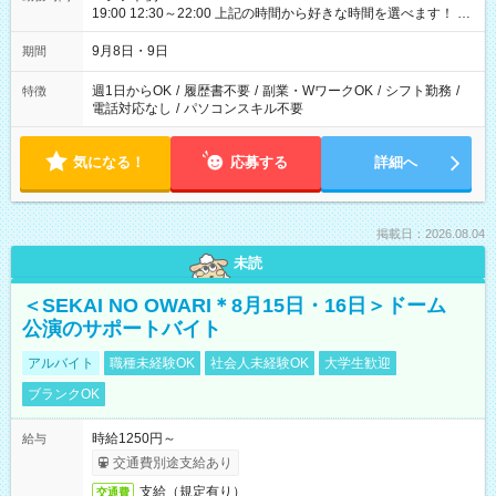
19:00 12:30～22:00 上記の時間から好きな時間を選べます！ ※
時間は変更となる可能性があります
9月8日・9日
期間
週1日からOK
/
履歴書不要
/
副業・WワークOK
/
シフト勤務
/
特徴
電話対応なし
/
パソコンスキル不要
気になる！
応募する
詳細へ
掲載日：2026.08.04
未読
＜SEKAI NO OWARI＊8月15日・16日＞ドーム
公演のサポートバイト
アルバイト
職種未経験OK
社会人未経験OK
大学生歓迎
ブランクOK
時給1250円～
給与
交通費別途支給あり
支給（規定有り）
交通費