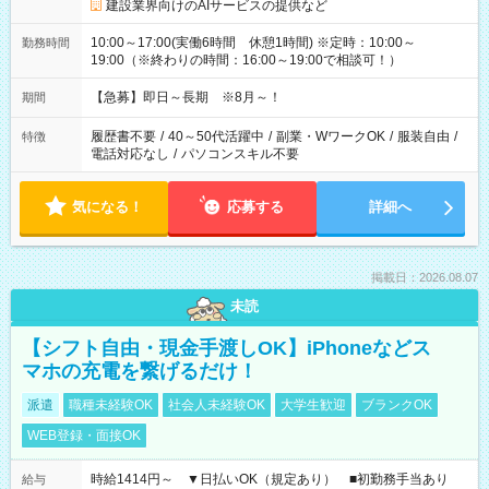
建設業界向けのAIサービスの提供など
10:00～17:00(実働6時間 休憩1時間) ※定時：10:00～
勤務時間
19:00（※終わりの時間：16:00～19:00で相談可！）
【急募】即日～長期 ※8月～！
期間
履歴書不要
/
40～50代活躍中
/
副業・WワークOK
/
服装自由
/
特徴
電話対応なし
/
パソコンスキル不要
気になる！
応募する
詳細へ
掲載日：2026.08.07
未読
【シフト自由・現金手渡しOK】iPhoneなどス
マホの充電を繋げるだけ！
派遣
職種未経験OK
社会人未経験OK
大学生歓迎
ブランクOK
WEB登録・面接OK
時給1414円～ ▼日払いOK（規定あり） ■初勤務手当あり
給与