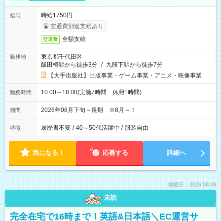
時給1750円
給与
交通費別途支給あり
全額支給
交通費
東京都千代田区
勤務地
飯田橋駅から徒歩3分
/
九段下駅から徒歩7分
【大手出版社】出版事業・ゲーム事業・アニメ・映像事業
10:00～18:00(実働7時間 休憩1時間)
勤務時間
2026年08月下旬～長期 ※8月～！
期間
履歴書不要
/
40～50代活躍中
/
服装自由
特徴
気になる！
応募する
詳細へ
掲載日：2026.08.09
未読
完全在宅で16時まで！英語&日本語＼EC運営サ