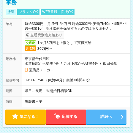
事務
派遣
ブランクOK
WEB登録・面接OK
時給3300円 月収例 54万円 時給3300円×実働7h40m×週5日×4
給与
週+残業10h ※月収例を保証するものではありません。
交通費別途支給あり
1ヶ月3万円を上限として実費支給
交通費
30万円～
月収例
東京都千代田区
勤務地
水道橋駅から徒歩7分
/
九段下駅から徒歩4分
/
飯田橋駅
医薬品メ－カ－
09:00-17:40（休憩60分）実働7時間40分
勤務時間
即日～長期 ※開始日相談OK
期間
履歴書不要
特徴
気になる！
応募する
詳細へ