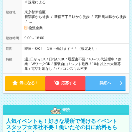
※規定による
東京都新宿区
勤務地
新宿駅から徒歩
/
新宿三丁目駅から徒歩
/
高田馬場駅から徒歩
/
…
物流企業
9:00～18:00
勤務時間
即日～OK！ 1日～働けます＾＾（規定あり）
期間
週1日からOK
/
日払いOK
/
履歴書不要
/
40～50代活躍中
/
副
特徴
業・WワークOK
/
服装自由
/
シフト勤務
/
10名以上の大量募
集
/
電話対応なし
/
パソコンスキル不要
気になる！
応募する
詳細へ
未読
人気イベントも！好きな場所で働けるイベント
スタッフ☆来社不要！働いたその日に給料もら