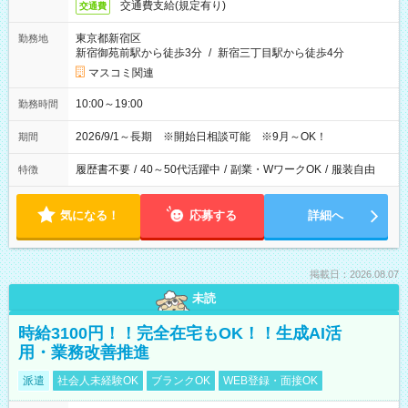
交通費支給(規定有り)
交通費
東京都新宿区
勤務地
新宿御苑前駅から徒歩3分
/
新宿三丁目駅から徒歩4分
マスコミ関連
10:00～19:00
勤務時間
2026/9/1～長期 ※開始日相談可能 ※9月～OK！
期間
履歴書不要
/
40～50代活躍中
/
副業・WワークOK
/
服装自由
特徴
気になる！
応募する
詳細へ
掲載日：2026.08.07
未読
時給3100円！！完全在宅もOK！！生成AI活
用・業務改善推進
派遣
社会人未経験OK
ブランクOK
WEB登録・面接OK