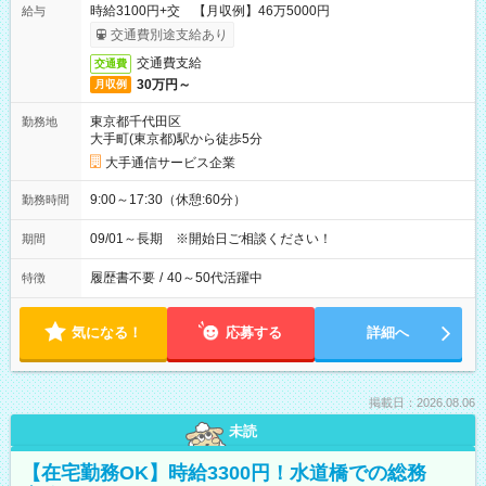
時給3100円+交 【月収例】46万5000円
給与
交通費別途支給あり
交通費支給
交通費
30万円～
月収例
東京都千代田区
勤務地
大手町(東京都)駅から徒歩5分
大手通信サービス企業
9:00～17:30（休憩:60分）
勤務時間
09/01～長期 ※開始日ご相談ください！
期間
履歴書不要
/
40～50代活躍中
特徴
気になる！
応募する
詳細へ
掲載日：2026.08.06
未読
【在宅勤務OK】時給3300円！水道橋での総務