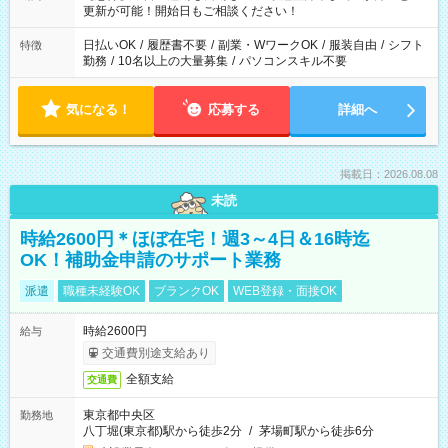
更新が可能！開始日もご相談ください！
日払いOK
/
履歴書不要
/
副業・WワークOK
/
服装自由
/
シフト
特徴
勤務
/
10名以上の大量募集
/
パソコンスキル不要
気になる！
応募する
詳細へ
掲載日：2026.08.08
未読
時給2600円＊ほぼ在宅！週3～4日＆16時迄
OK！補助金申請のサポート業務
派遣
職種未経験OK
ブランクOK
WEB登録・面接OK
時給2600円
給与
交通費別途支給あり
全額支給
交通費
東京都中央区
勤務地
八丁堀(東京都)駅から徒歩2分
/
茅場町駅から徒歩6分