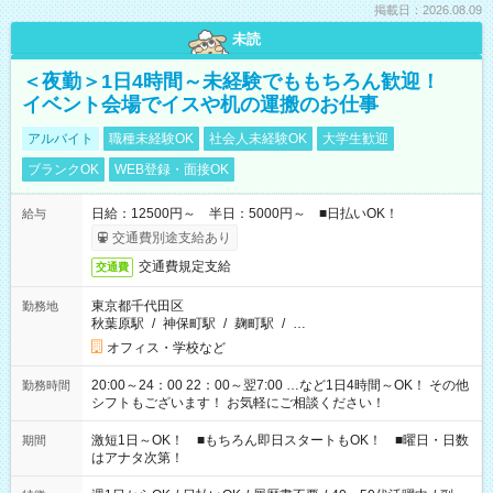
掲載日：2026.08.09
未読
＜夜勤＞1日4時間～未経験でももちろん歓迎！
イベント会場でイスや机の運搬のお仕事
アルバイト
職種未経験OK
社会人未経験OK
大学生歓迎
ブランクOK
WEB登録・面接OK
日給：12500円～ 半日：5000円～ ■日払いOK！
給与
交通費別途支給あり
交通費規定支給
交通費
東京都千代田区
勤務地
秋葉原駅
/
神保町駅
/
麹町駅
/
…
オフィス・学校など
20:00～24：00 22：00～翌7:00 …など1日4時間～OK！ その他
勤務時間
シフトもございます！ お気軽にご相談ください！
激短1日～OK！ ■もちろん即日スタートもOK！ ■曜日・日数
期間
はアナタ次第！