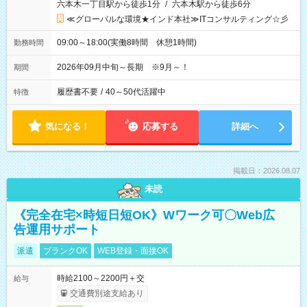
六本木一丁目駅から徒歩1分
/
六本木駅から徒歩6分
≪グローバルな環境★インド本社≫ITコンサルティング☆彡
09:00～18:00(実働8時間 休憩1時間)
勤務時間
2026年09月中旬～長期 ※9月～！
期間
履歴書不要
/
40～50代活躍中
特徴
気になる！
応募する
詳細へ
掲載日：2026.08.07
未読
《完全在宅×時短日短OK》Wワーク可〇Web広
告運用サポート
派遣
ブランクOK
WEB登録・面接OK
時給2100～2200円＋交
給与
交通費別途支給あり