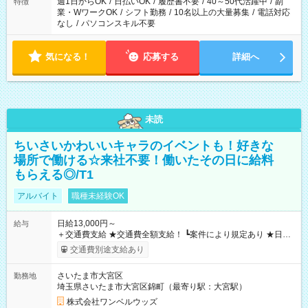
週1日からOK
/
日払いOK
/
履歴書不要
/
40～50代活躍中
/
副
特徴
業・WワークOK
/
シフト勤務
/
10名以上の大量募集
/
電話対応
なし
/
パソコンスキル不要
気になる！
応募する
詳細へ
未読
ちいさいかわいいキャラのイベントも！好きな
場所で働ける☆来社不要！働いたその日に給料
もらえる◎/T1
アルバイト
職種未経験OK
日給13,000円～
給与
＋交通費支給 ★交通費全額支給！ ┗案件により規定あり ★日払
いOK！（規定あり） ┗働いたその日に現金GET♪ お仕事後はコ
交通費別途支給あり
ンビニATMから 日払い分を引き落とせます！ 【試用期間】試
用期間なし
さいたま市大宮区
勤務地
埼玉県さいたま市大宮区錦町（最寄り駅：大宮駅）
株式会社ワンベルウッズ