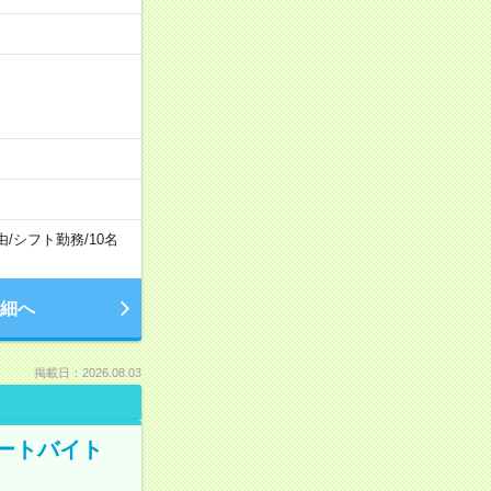
由
/
シフト勤務
/
10名
細へ
掲載日：2026.08.03
ートバイト