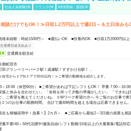
K
社会人未経験OK
ブランクOK
WEB登録・面接OK
相談だけでもOK！≫日収1.2万円以上で週2日～＆土日休みも
資格未経験：時給1500円～ ■週払いOK ■扶養内OK ■日収1万2000円以上
交通費別途支給あり
交通費全額支給
通費
京都町田市
町田グランベリーパーク駅
/
成瀬駅
/
すずかけ台駅
/
…
≪自宅からドアtoドアで30分以内！≫ご希望の勤務地を紹介します。
00～18:00（休憩60分） ■ご希望があれば下記シフトもOK！ 早番 7:00～16:00 遅
家族と休みを合わせたい」 「余裕を持って夕飯の準備がしたい」 「できれば
ど、ご希望を教えてくださいね。 ※Wワーク希望の方へ 今ご覧のお仕事で希
う1つのお仕事の勤務時間。 合計で週40時間を超える場合は応募できません。
現在も積極採用中！急募！】2カ月～ ■ご応募から最短2～3日後の就業も相
歴書不要
/
40～50代活躍中
/
服装自由
/
シフト勤務
/
10名以上の大量募集
/
電話対応
要