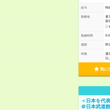
時
給与
東
勤務地
新
9:
勤務時間
即
期間
週
特徴
以
気に
＜日本を代
＠日本武道