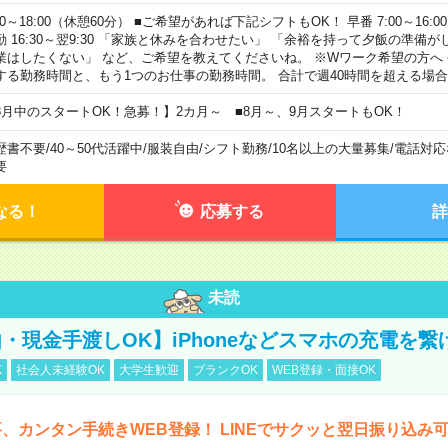
00～18:00（休憩60分） ■ご希望があれば下記シフトもOK！ 早番 7:00～16:00 遅
勤 16:30～翌9:30 「家族と休みを合わせたい」 「余裕を持って夕飯の準備
業はしたくない」 など、ご希望を教えてくださいね。 ※Wワーク希望の方へ
する勤務時間と、もう1つのお仕事の勤務時間。 合計で週40時間を超える場
8月中のスタートOK！急募！】2カ月～ ■8月～、9月スタートもOK！
歴書不要
/
40～50代活躍中
/
服装自由
/
シフト勤務
/
10名以上の大量募集
/
電話対応
要
なる！
応募する
詳
未読
・現金手渡しOK】iPhoneなどスマホの充電を繋
K
社会人未経験OK
大学生歓迎
ブランクOK
WEB登録・面接OK
、カンタン手続きWEB登録！ LINEでサクッと翌日振り込み