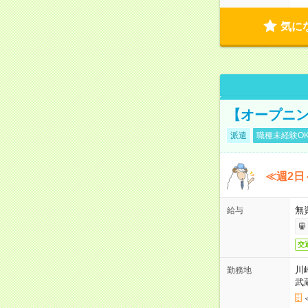
気に
【オープニン
派遣
職種未経験O
≪週2日
無
給与
交
川
勤務地
武