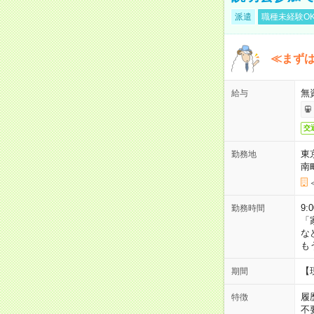
派遣
職種未経験O
≪まずは
無
給与
交
東
勤務地
南
9:
勤務時間
「
な
も
【
期間
履
特徴
不