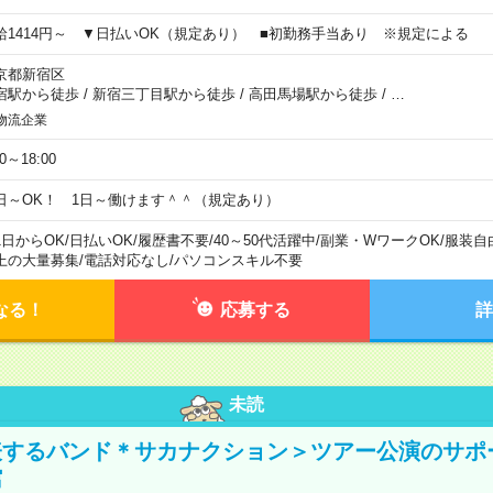
給1414円～ ▼日払いOK（規定あり） ■初勤務手当あり ※規定による
京都新宿区
宿駅から徒歩
/
新宿三丁目駅から徒歩
/
高田馬場駅から徒歩
/
…
物流企業
00～18:00
日～OK！ 1日～働けます＾＾（規定あり）
1日からOK
/
日払いOK
/
履歴書不要
/
40～50代活躍中
/
副業・WワークOK
/
服装自
上の大量募集
/
電話対応なし
/
パソコンスキル不要
なる！
応募する
詳
未読
表するバンド＊サカナクション＞ツアー公演のサポ
館