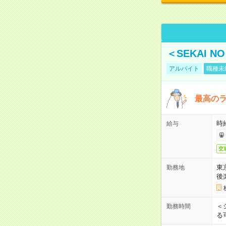
＜SEKAI 
アルバイト
職種未
最高のラ
時
給与
交
東
勤務地
後
＜
勤務時間
る