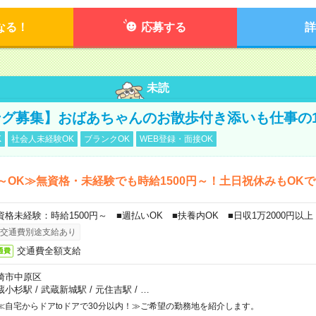
なる！
応募する
詳
未読
グ募集】おばあちゃんのお散歩付き添いも仕事の
K
社会人未経験OK
ブランクOK
WEB登録・面接OK
～OK≫無資格・未経験でも時給1500円～！土日祝休みもOK
資格未経験：時給1500円～ ■週払いOK ■扶養内OK ■日収1万2000円以上
交通費別途支給あり
交通費全額支給
通費
崎市中原区
蔵小杉駅
/
武蔵新城駅
/
元住吉駅
/
…
≪自宅からドアtoドアで30分以内！≫ご希望の勤務地を紹介します。