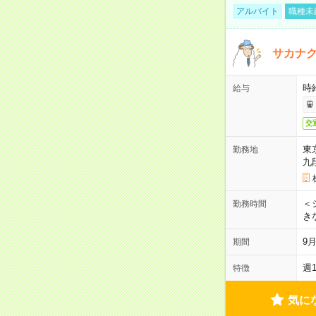
アルバイト
職種未
サカナク
時
給与
交
東
勤務地
九
＜シ
勤務時間
き
9
期間
週
特徴
気に