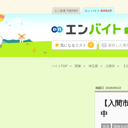
エン派遣
71573
件
エン バイト
82531
件
0
気になるリスト
保存した希
バイトTOP
関東
埼玉県
入間市
【入
掲載日 :
2026
/
06
/
22
【入間市
中
派遣
職種未経