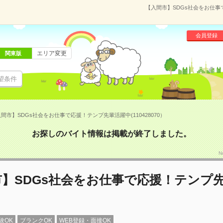
【入間市】SDGs社会をお仕事で
会員登録
エリア変更
関東版
望条件
間市】SDGs社会をお仕事で応援！テンプ先輩活躍中(110428070）
お探しのバイト情報は掲載が終了しました。
N
】SDGs社会をお仕事で応援！テンプ
験OK
ブランクOK
WEB登録・面接OK