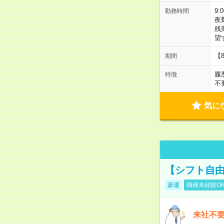
9:
勤務時間
夜
残
望
【
期間
履
特徴
不
気に
【シフト自由
派遣
職種未経験O
来社不要