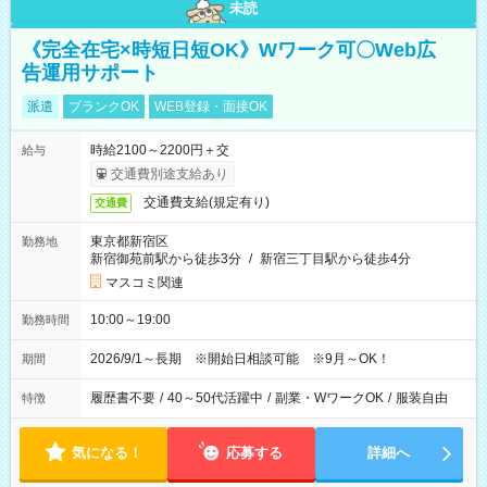
未読
《完全在宅×時短日短OK》Wワーク可〇Web広
告運用サポート
派遣
ブランクOK
WEB登録・面接OK
時給2100～2200円＋交
給与
交通費別途支給あり
交通費支給(規定有り)
交通費
東京都新宿区
勤務地
新宿御苑前駅から徒歩3分
/
新宿三丁目駅から徒歩4分
マスコミ関連
10:00～19:00
勤務時間
2026/9/1～長期 ※開始日相談可能 ※9月～OK！
期間
履歴書不要
/
40～50代活躍中
/
副業・WワークOK
/
服装自由
特徴
気になる！
応募する
詳細へ