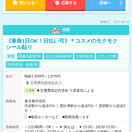
気になる！
応募する
詳細へ
掲載日：2026.08.10
未読
《単発1日OK！日払い可》＊コスメのモクモク
シール貼り
派遣
職種未経験OK
社会人未経験OK
大学生歓迎
ブランクOK
WEB登録・面接OK
時給1,500円～1,875円
給与
交通費別途支給あり
■ 交通費規定内支給 ※派遣先による
交通費
東京都渋谷区
勤務地
渋谷駅から徒歩5分
/
恵比寿駅から徒歩5分
/
原宿駅から徒歩5
分
/
…
■物流センターなど ■勤務地選べます
＜1日3時間～OK！＞ ▼ 例えば… ▼ 15:00～18:00 15:00～
勤務時間
22:00 17:00～22:00 など こちら以外の時間もお気軽にご相談く