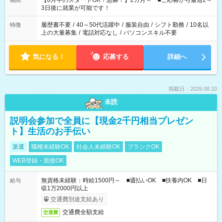
【8月中のスタートOK！急募！】2カ月～ ■ご応募から最短2～
期間
ね。 ※Wワーク希望の方へ 今ご覧のお仕事で希望する勤務時間
3日後に就業が可能です！
と、もう1つのお仕事の勤務時間。 合計で週40時間を超える場
合は応募できません。
履歴書不要
/
40～50代活躍中
/
服装自由
/
シフト勤務
/
10名以
特徴
上の大量募集
/
電話対応なし
/
パソコンスキル不要
気になる！
応募する
詳細へ
掲載日：2026.08.10
未読
説明会参加で全員に【現金2千円相当プレゼン
ト】生活のお手伝い
派遣
職種未経験OK
社会人未経験OK
ブランクOK
WEB登録・面接OK
無資格未経験：時給1500円～ ■週払いOK ■扶養内OK ■日
給与
収1万2000円以上
交通費別途支給あり
交通費全額支給
交通費