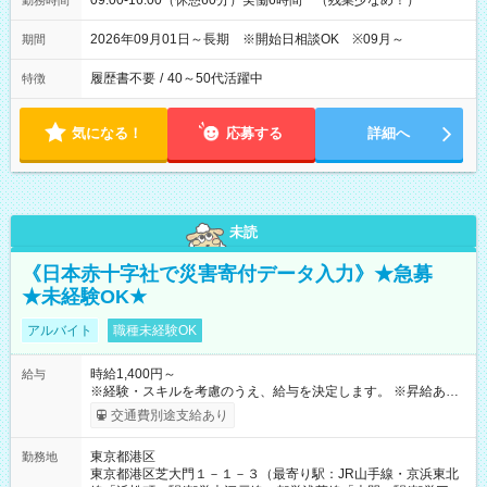
09:00-16:00（休憩60分）実働6時間 （残業少なめ！）
勤務時間
2026年09月01日～長期 ※開始日相談OK ※09月～
期間
履歴書不要
/
40～50代活躍中
特徴
気になる！
応募する
詳細へ
未読
《日本赤十字社で災害寄付データ入力》★急募
★未経験OK★
アルバイト
職種未経験OK
時給1,400円～
給与
※経験・スキルを考慮のうえ、給与を決定します。 ※昇給あり
（勤務実績・評価による） ※残業が発生した場合は、時間外手
交通費別途支給あり
当を全額支給します。 ※交通費支給（月額上限50,000円／当社
規定による） ※給与は月末締め、翌月15日払いです。 ※試用期
東京都港区
勤務地
間中も給与・待遇に変更はありません。 【試用期間】試用期間
東京都港区芝大門１－１－３（最寄り駅：JR山手線・京浜東北
あり 試用期間の長さ：1ヶ月 雇用形態、給与は本採用時と同じ