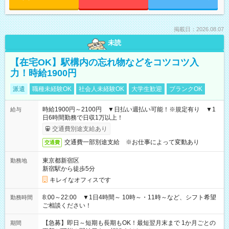
掲載日：2026.08.07
未読
【在宅OK】駅構内の忘れ物などをコツコツ入
力！時給1900円
派遣
職種未経験OK
社会人未経験OK
大学生歓迎
ブランクOK
時給1900円～2100円 ▼日払い週払い可能！※規定有り ▼1
給与
日6時間勤務で日収1万以上！
交通費別途支給あり
交通費一部別途支給 ※お仕事によって変動あり
交通費
東京都新宿区
勤務地
新宿駅から徒歩5分
キレイなオフィスです
8:00～22:00 ▼1日4時間～ 10時～・11時～など、シフト希望
勤務時間
ご相談ください！
【急募】即日～短期も長期もOK！最短翌月末まで 1か月ごとの
期間