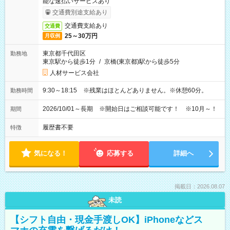
能な速払いサービスあり
交通費別途支給あり
交通費支給あり
交通費
25～30万円
月収例
東京都千代田区
勤務地
東京駅から徒歩1分
/
京橋(東京都)駅から徒歩5分
人材サービス会社
9:30～18:15 ※残業はほとんどありません。※休憩60分。
勤務時間
2026/10/01～長期 ※開始日はご相談可能です！ ※10月～！
期間
履歴書不要
特徴
気になる！
応募する
詳細へ
掲載日：2026.08.07
未読
【シフト自由・現金手渡しOK】iPhoneなどス