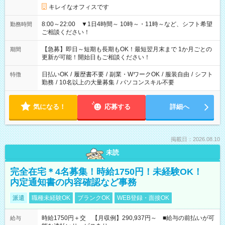
キレイなオフィスです
8:00～22:00 ▼1日4時間～ 10時～・11時～など、シフト希望
勤務時間
ご相談ください！
【急募】即日～短期も長期もOK！最短翌月末まで 1か月ごとの
期間
更新が可能！開始日もご相談ください！
日払いOK
/
履歴書不要
/
副業・WワークOK
/
服装自由
/
シフト
特徴
勤務
/
10名以上の大量募集
/
パソコンスキル不要
気になる！
応募する
詳細へ
掲載日：2026.08.10
未読
完全在宅＊4名募集！時給1750円！未経験OK！
内定通知書の内容確認など事務
派遣
職種未経験OK
ブランクOK
WEB登録・面接OK
時給1750円＋交 【月収例】290,937円～ ■給与の前払いが可
給与