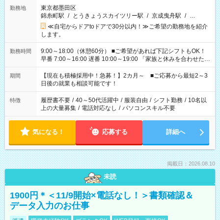
東京都墨田区
勤務地
錦糸町駅
/
とうきょうスカイツリー駅
/
京成曳舟駅
/
…
≪自宅からドアtoドアで30分以内！≫ご希望の勤務地を紹介
します。
9:00～18:00（休憩60分） ■ご希望があれば下記シフトもOK！
勤務時間
早番 7:00～16:00 遅番 10:00～19:00 「家族と休みを合わせた
い」 「余裕を持って夕飯の準備がしたい」 「できれば残業はし
たくない」 など、ご希望を教えてくださいね。 ※Wワーク希望
【現在も積極採用中！急募！】2カ月～ ■ご応募から最短2～3
期間
の方へ 今ご覧のお仕事で希望する勤務時間と、もう1つのお仕事
日後の就業も相談可能です！
の勤務時間。 合計で週40時間を超える場合は応募できません。
履歴書不要
/
40～50代活躍中
/
服装自由
/
シフト勤務
/
10名以
特徴
上の大量募集
/
電話対応なし
/
パソコンスキル不要
気になる！
応募する
詳細へ
掲載日：2026.08.10
未読
1900円＊＜11/9開始×電話なし！＞書類確認＆
データ入力のお仕事