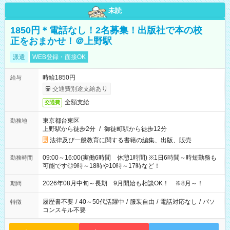
未読
1850円＊電話なし！2名募集！出版社で本の校
正をおまかせ！＠上野駅
派遣
WEB登録・面接OK
時給1850円
給与
交通費別途支給あり
全額支給
交通費
東京都台東区
勤務地
上野駅から徒歩2分
/
御徒町駅から徒歩12分
法律及び一般教育に関する書籍の編集、出版、販売
09:00～16:00(実働6時間 休憩1時間) ※1日6時間～時短勤務も
勤務時間
可能です◎9時～18時や10時～17時など！
2026年08月中旬～長期 9月開始も相談OK！ ※8月～！
期間
履歴書不要
/
40～50代活躍中
/
服装自由
/
電話対応なし
/
パソ
特徴
コンスキル不要