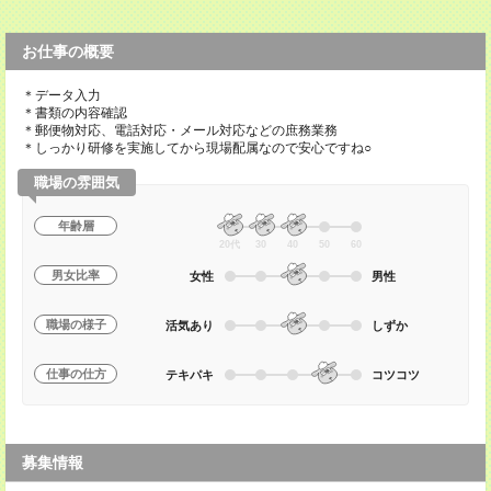
お仕事の概要
＊データ入力
＊書類の内容確認
＊郵便物対応、電話対応・メール対応などの庶務業務
＊しっかり研修を実施してから現場配属なので安心ですね○
職場の雰囲気
年齢層
20代
30
40
50
60
男女比率
女性
男性
職場の様子
活気あり
しずか
仕事の仕方
テキパキ
コツコツ
募集情報