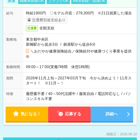
派遣
職種未経験OK
ブランクOK
WEB登録・面接OK
時給1900円 〇モデル月収：279,300円 ※21日就業した場合
給与
交通費別途支給あり
全額支給
交通費
東京都中央区
勤務地
新橋駅から徒歩3分
/
銀座駅から徒歩6分
＼おだやか健康保険組合／保険給付や健康づくり事業を提供
◎
09:00～17:00(実働7時間 休憩1時間)
勤務時間
2026年11月上旬～2027年03月下旬 今から決めよう！11月ス
期間
タート！ ※11月～！
履歴書不要
/
40～50代活躍中
/
服装自由
/
電話対応なし
/
パソ
特徴
コンスキル不要
気になる！
応募する
詳細へ
掲載日：2026.08.10