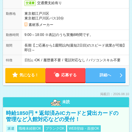
交通費支給有り
交通費
東京都江戸川区
勤務地
東京都江戸川区バス10分
素材系メーカー
9:00～18:00 ※表記のうち実働8時間です。
勤務時間
長期【ご応募から1週間以内(最短2日目)のスピード就業が可能】
期間
即日～
日払いOK
/
履歴書不要
/
電話対応なし
/
パソコンスキル不要
特徴
気になる！
応募する
詳細へ
掲載日：2026.08.10
未読
時給1850円＊返却済みICカードと貸出カードの
管理など入館対応などの受付！
派遣
職種未経験OK
ブランクOK
WEB登録・面接OK