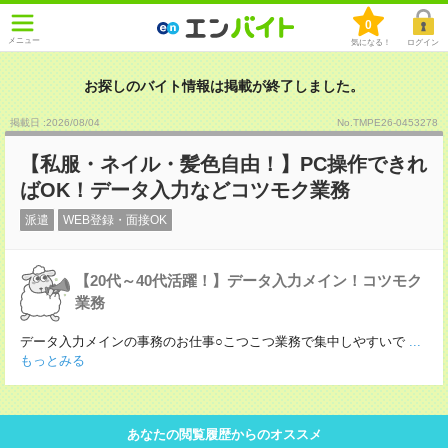
0
メニュー
気になる！
ログイン
お探しのバイト情報は掲載が終了しました。
掲載日 :2026
/
08
/
04
No.TMPE26-0453278
【私服・ネイル・髪色自由！】PC操作できれ
ばOK！データ入力などコツモク業務
派遣
WEB登録・面接OK
【20代～40代活躍！】データ入力メイン！コツモク
業務
データ入力メインの事務のお仕事○こつこつ業務で集中しやすいで
...
もっとみる
あなたの閲覧履歴からのオススメ