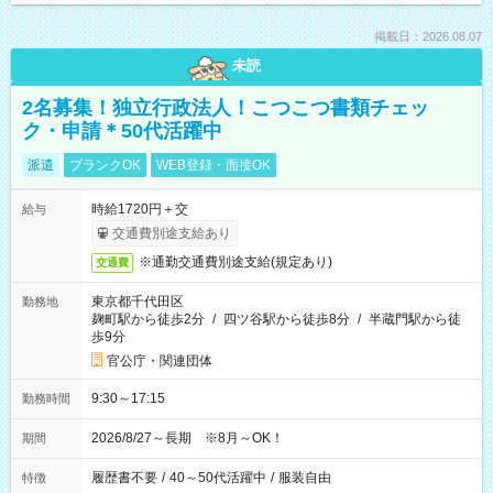
掲載日：2026.08.07
未読
2名募集！独立行政法人！こつこつ書類チェッ
ク・申請＊50代活躍中
派遣
ブランクOK
WEB登録・面接OK
時給1720円＋交
給与
交通費別途支給あり
※通勤交通費別途支給(規定あり)
交通費
東京都千代田区
勤務地
麹町駅から徒歩2分
/
四ツ谷駅から徒歩8分
/
半蔵門駅から徒
歩9分
官公庁・関連団体
9:30～17:15
勤務時間
2026/8/27～長期 ※8月～OK！
期間
履歴書不要
/
40～50代活躍中
/
服装自由
特徴