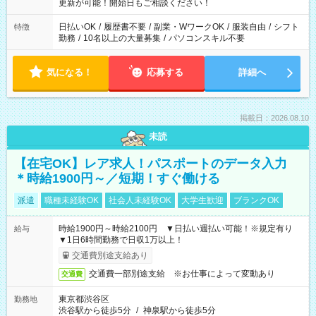
更新が可能！開始日もご相談ください！
日払いOK
/
履歴書不要
/
副業・WワークOK
/
服装自由
/
シフト
特徴
勤務
/
10名以上の大量募集
/
パソコンスキル不要
気になる！
応募する
詳細へ
掲載日：2026.08.10
未読
【在宅OK】レア求人！パスポートのデータ入力
＊時給1900円～／短期！すぐ働ける
派遣
職種未経験OK
社会人未経験OK
大学生歓迎
ブランクOK
時給1900円～時給2100円 ▼日払い週払い可能！※規定有り
給与
▼1日6時間勤務で日収1万以上！
交通費別途支給あり
交通費一部別途支給 ※お仕事によって変動あり
交通費
東京都渋谷区
勤務地
渋谷駅から徒歩5分
/
神泉駅から徒歩5分