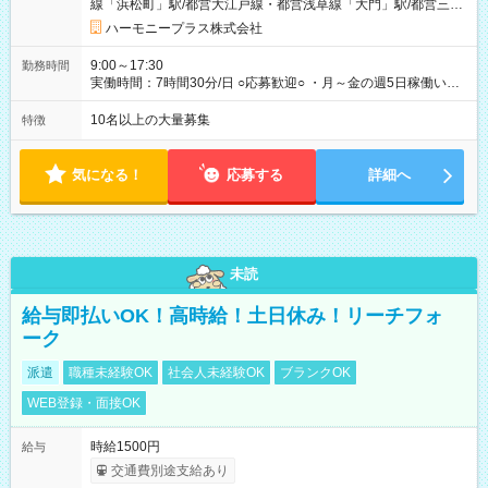
線「浜松町」駅/都営大江戸線・都営浅草線「⼤⾨」駅/都営三田
です。 試用期間中は、健康保険などの福利厚生の一部が制限さ
線「御成⾨」駅）
れる可能性があります。
ハーモニープラス株式会社
9:00～17:30
勤務時間
実働時間：7時間30分/日 ○応募歓迎○ ・月～金の週5日稼働いた
だける方 ・実働時間：7.5時間（休憩1時間）
10名以上の大量募集
特徴
気になる！
応募する
詳細へ
未読
給与即払いOK！高時給！土日休み！リーチフォ
ーク
派遣
職種未経験OK
社会人未経験OK
ブランクOK
WEB登録・面接OK
時給1500円
給与
交通費別途支給あり