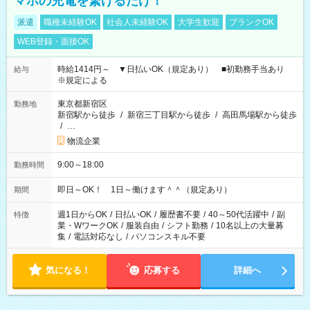
マホの充電を繋げるだけ！
派遣
職種未経験OK
社会人未経験OK
大学生歓迎
ブランクOK
WEB登録・面接OK
時給1414円～ ▼日払いOK（規定あり） ■初勤務手当あり
給与
※規定による
東京都新宿区
勤務地
新宿駅から徒歩
/
新宿三丁目駅から徒歩
/
高田馬場駅から徒歩
/
…
物流企業
9:00～18:00
勤務時間
即日～OK！ 1日～働けます＾＾（規定あり）
期間
週1日からOK
/
日払いOK
/
履歴書不要
/
40～50代活躍中
/
副
特徴
業・WワークOK
/
服装自由
/
シフト勤務
/
10名以上の大量募
集
/
電話対応なし
/
パソコンスキル不要
気になる！
応募する
詳細へ