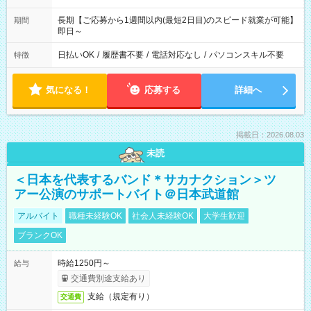
長期【ご応募から1週間以内(最短2日目)のスピード就業が可能】
期間
即日～
日払いOK
/
履歴書不要
/
電話対応なし
/
パソコンスキル不要
特徴
気になる！
応募する
詳細へ
掲載日：2026.08.03
未読
＜日本を代表するバンド＊サカナクション＞ツ
アー公演のサポートバイト＠日本武道館
アルバイト
職種未経験OK
社会人未経験OK
大学生歓迎
ブランクOK
時給1250円～
給与
交通費別途支給あり
支給（規定有り）
交通費