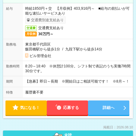
時給1850円＋交 【月収例】403,916円～ ■給与の前払いが可
給与
能な速払いサービスあり
交通費別途支給あり
交通費支給あり
交通費
30万円～
月収例
東京都千代田区
勤務地
飯田橋駅から徒歩1分
/
九段下駅から徒歩14分
ビル管理会社
8:20～18:40 ※休憩計100分。シフト制で表記のうち実働7時間
勤務時間
30分です。
【急募】即日～長期 ※開始日はご相談可能です！ ※8月～！
期間
履歴書不要
特徴
気になる！
応募する
詳細へ
掲載日：2026.08.10
未読