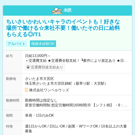
未読
ちいさいかわいいキャラのイベントも！好きな
場所で働ける☆来社不要！働いたその日に給料
もらえる◎/T1
アルバイト
職種未経験OK
日給13,000円～
給与
＋交通費支給 ★交通費全額支給！ ┗案件により規定あり ★日払
いOK！（規定あり） ┗働いたその日に現金GET♪ お仕事後はコ
交通費別途支給あり
ンビニATMから 日払い分を引き落とせます！ 【試用期間】試
用期間なし
さいたま市大宮区
勤務地
埼玉県さいたま市大宮区錦町（最寄り駅：大宮駅）
株式会社ワンベルウッズ
勤務時間は指定なし
勤務時間
変形労働時間制 想定労働時間160時間/月 【シフト例】 ・8：00
～21：00
単発・1日のみOK
期間
週1日からOK / 日払いOK / 副業・WワークOK / 10名以上の大量
特徴
募集