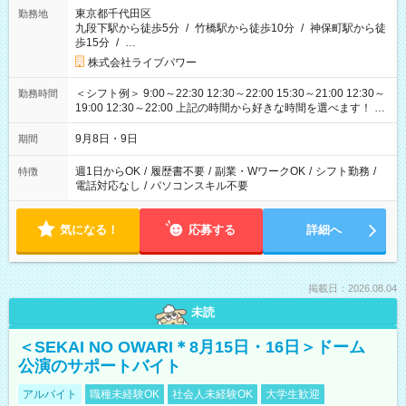
東京都千代田区
勤務地
九段下駅から徒歩5分
/
竹橋駅から徒歩10分
/
神保町駅から徒
歩15分
/
…
株式会社ライブパワー
＜シフト例＞ 9:00～22:30 12:30～22:00 15:30～21:00 12:30～
勤務時間
19:00 12:30～22:00 上記の時間から好きな時間を選べます！ ※
時間は変更となる可能性があります
9月8日・9日
期間
週1日からOK
/
履歴書不要
/
副業・WワークOK
/
シフト勤務
/
特徴
電話対応なし
/
パソコンスキル不要
気になる！
応募する
詳細へ
掲載日：2026.08.04
未読
＜SEKAI NO OWARI＊8月15日・16日＞ドーム
公演のサポートバイト
アルバイト
職種未経験OK
社会人未経験OK
大学生歓迎