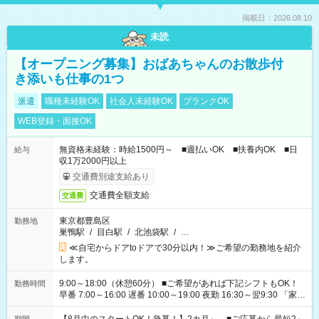
掲載日：2026.08.10
未読
【オープニング募集】おばあちゃんのお散歩付
き添いも仕事の1つ
派遣
職種未経験OK
社会人未経験OK
ブランクOK
WEB登録・面接OK
無資格未経験：時給1500円～ ■週払いOK ■扶養内OK ■日
給与
収1万2000円以上
交通費別途支給あり
交通費全額支給
交通費
東京都豊島区
勤務地
巣鴨駅
/
目白駅
/
北池袋駅
/
…
≪自宅からドアtoドアで30分以内！≫ご希望の勤務地を紹介
します。
9:00～18:00（休憩60分） ■ご希望があれば下記シフトもOK！
勤務時間
早番 7:00～16:00 遅番 10:00～19:00 夜勤 16:30～翌9:30 「家族
と休みを合わせたい」 「余裕を持って夕飯の準備がしたい」
「できれば残業はしたくない」 など、ご希望を教えてください