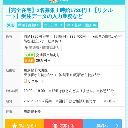
【完全在宅】2名募集！時給1720円！【リクル
ート】受注データの入力業務など
派遣
職種未経験OK
ブランクOK
WEB登録・面接OK
時給1720円＋交 【月収例】339,700円～ ■給与の前払いが可
給与
能な速払いサービスあり
交通費別途支給あり
交通費支給あり
交通費
30万円～
月収例
東京都千代田区
勤務地
東京駅から徒歩3分
/
京橋(東京都)駅から徒歩5分
リクルート
10:00～19:00 ※残業はほとんどありません。※休憩60分。
勤務時間
2026/09/09～長期 ※開始日はご相談可能です！ ※9月～！
期間
履歴書不要
特徴
気になる！
応募する
詳細へ