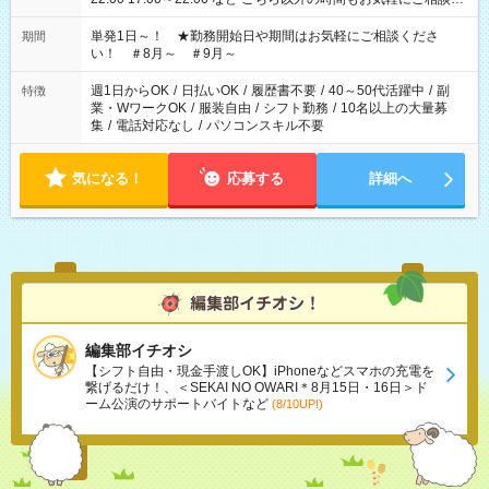
ださい！
単発1日～！ ★勤務開始日や期間はお気軽にご相談くださ
期間
い！ ＃8月～ ＃9月～
週1日からOK
/
日払いOK
/
履歴書不要
/
40～50代活躍中
/
副
特徴
業・WワークOK
/
服装自由
/
シフト勤務
/
10名以上の大量募
集
/
電話対応なし
/
パソコンスキル不要
気になる！
応募する
詳細へ
編集部イチオシ
【シフト自由・現金手渡しOK】iPhoneなどスマホの充電を
繋げるだけ！、＜SEKAI NO OWARI＊8月15日・16日＞ド
ーム公演のサポートバイトなど
(8/10UP!)