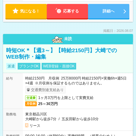
気になる！
応募する
詳細へ
掲載日：2026.08.07
未読
時短OK＊【週3～】【時給2150円】大崎での
WEB制作・編集
派遣
ブランクOK
WEB登録・面接OK
時給2150円 月収例 25万8000円 時給2150円×実働6h×週5日
給与
×4週 ※月収例を保証するものではありません。
交通費別途支給あり
1ヶ月3万円を上限として実費支給
交通費
25～30万円
月収例
東京都品川区
勤務地
大崎駅から徒歩7分
/
五反田駅から徒歩10分
リース