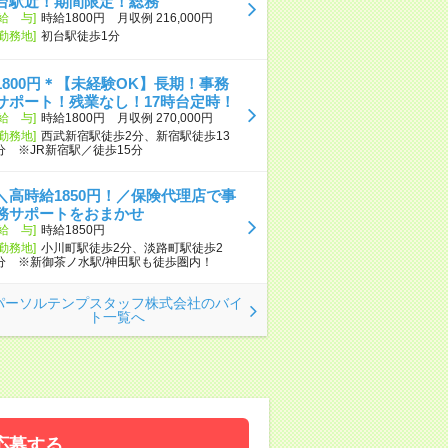
台駅近！期間限定！総務
[給 与]
時給1800円 月収例 216,000円
[勤務地]
初台駅徒歩1分
1800円＊【未経験OK】長期！事務
サポート！残業なし！17時台定時！
[給 与]
時給1800円 月収例 270,000円
[勤務地]
西武新宿駅徒歩2分、新宿駅徒歩13
分 ※JR新宿駅／徒歩15分
＼高時給1850円！／保険代理店で事
務サポートをおまかせ
[給 与]
時給1850円
[勤務地]
小川町駅徒歩2分、淡路町駅徒歩2
分 ※新御茶ノ水駅/神田駅も徒歩圏内！
パーソルテンプスタッフ株式会社のバイ
ト一覧へ
応募する