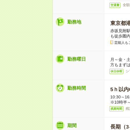
全額
交通費
勤務地
東京都
赤坂見附駅
も徒歩圏
芸能人もご
勤務曜日
月～金・土
方もまず
シ
休日休暇
勤務時間
5ｈ以内O
10:30～
※10時半
残
残業時間
期間
長期（3