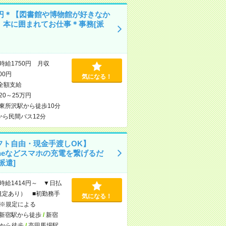
50円＊【図書館や博物館が好きなか
】本に囲まれてお仕事＊事務[派
時給1750円 月収
000円
気になる！
全額支給
20～25万円
東所沢駅から徒歩10分
から民間バス12分
フト自由・現金手渡しOK】
oneなどスマホの充電を繋げるだ
派遣]
時給1414円～ ▼日払
規定あり） ■初勤務手
気になる！
※規定による
新宿駅から徒歩
/
新宿
から徒歩
/
高田馬場駅