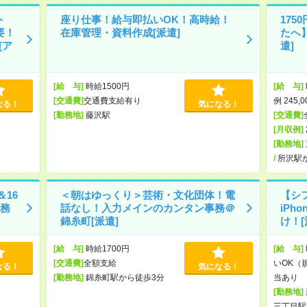
ト
座り仕事！給与即払いOK！高時給！
17
要！
在庫管理・資料作成[派遣]
たへ
[ア
遣]
[給 与]
時給1500円
[給 与]
[交通費]
交通費支給有り
例 245,
なる！
気になる！
[勤務地]
藤沢駅
[交通費]
[月収例]
[勤務地]
/
所沢駅
＆16
＜朝はゆっくり＞芸術・文化団体！電
【シ
務
話なし！入力メインのカンタン事務＠
iPh
錦糸町[派遣]
け！[
[給 与]
時給1700円
[給 与]
[交通費]
全額支給
いOK（
なる！
気になる！
[勤務地]
錦糸町駅から徒歩3分
当あり 
[勤務地]
三丁目駅