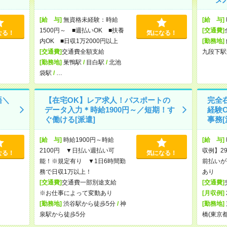
[給 与]
無資格未経験：時給
[給 与]
1500円～ ■週払いOK ■扶養
[交通費]
なる！
気になる！
内OK ■日収1万2000円以上
[勤務地]
[交通費]
交通費全額支給
九段下駅
[勤務地]
巣鴨駅
/
目白駅
/
北池
袋駅
/
…
語＼
【在宅OK】レア求人！パスポートの
完全在
データ入力＊時給1900円～／短期！す
経験
ぐ働ける[派遣]
事務[
[給 与]
時給1900円～時給
[給 与]
2100円 ▼日払い週払い可
収例】29
なる！
気になる！
能！※規定有り ▼1日6時間勤
前払いが
務で日収1万以上！
あり
[交通費]
交通費一部別途支給
[交通費]
※お仕事によって変動あり
[月収例]
[勤務地]
渋谷駅から徒歩5分
/
神
[勤務地]
泉駅から徒歩5分
橋(東京