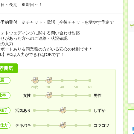
即日～長期 ※即日～！
の予約受付 ※チャット・電話（今後チャットを増やす予定で
フォトウェディングに関する問い合わせ対応
わせがあった方へのご連絡・状況確認
歴の入力
サポートあり＆同業務の方がいる安心の体制です＊
ル】PCは入力ができればOKです！
雰囲気
層
20代
30
40
50
60
比率
女性
男性
様子
活気あり
しずか
仕方
テキパキ
コツコツ