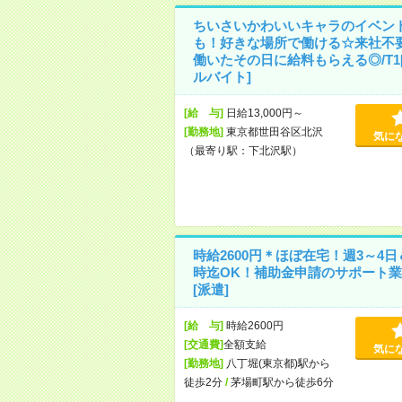
ちいさいかわいいキャラのイベン
も！好きな場所で働ける☆来社不
働いたその日に給料もらえる◎/T1
ルバイト]
[給 与]
日給13,000円～
[勤務地]
東京都世田谷区北沢
気に
（最寄り駅：下北沢駅）
時給2600円＊ほぼ在宅！週3～4日
時迄OK！補助金申請のサポート業
[派遣]
[給 与]
時給2600円
[交通費]
全額支給
気に
[勤務地]
八丁堀(東京都)駅から
徒歩2分
/
茅場町駅から徒歩6分