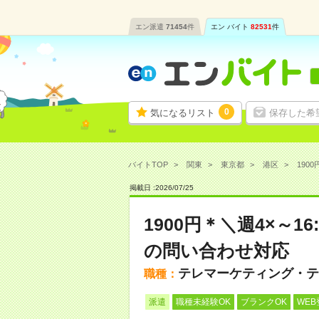
エン派遣
71454
件
エン バイト
82531
件
0
気になるリスト
保存した希
バイトTOP
関東
東京都
港区
190
掲載日 :
2026
/
07
/
25
1900円＊＼週4×～
の問い合わせ対応
テレマーケティング・テ
職種：
派遣
職種未経験OK
ブランクOK
WEB