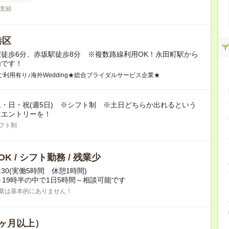
支給
港区
徒歩6分、赤坂駅徒歩8分 ※複数路線利用OK！永田町駅から
内です！
利用有り♪海外Wedding★総合ブライダルサービス企業★
・日・祝(週5日) ※シフト制 ※土日どちらか出れるという
はエントリーを！
フト制
K / シフト勤務 / 残業少
16:30(実働5時間 休憩1時間)
～19時半の中で1日5時間～相談可能です
業は基本的にありません！
ヶ月以上）