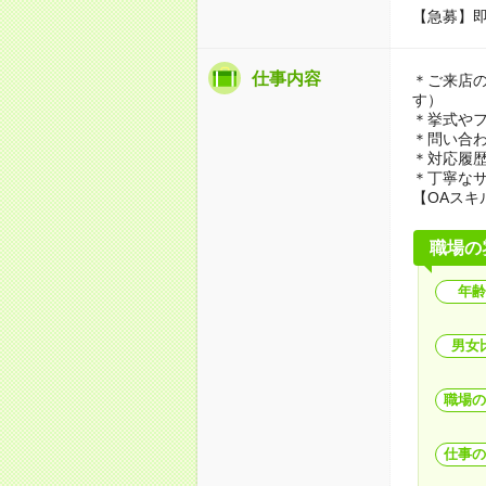
【急募】
仕事内容
＊ご来店
す）
＊挙式や
＊問い合
＊対応履
＊丁寧な
【OAスキ
職場の
年齢
男女
職場の
仕事の