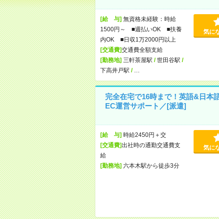
[給 与]
無資格未経験：時給
1500円～ ■週払いOK ■扶養
気に
内OK ■日収1万2000円以上
[交通費]
交通費全額支給
[勤務地]
三軒茶屋駅
/
世田谷駅
/
下高井戸駅
/
…
完全在宅で16時まで！英語&日本
EC運営サポート／[派遣]
[給 与]
時給2450円＋交
[交通費]
出社時の通勤交通費支
気に
給
[勤務地]
六本木駅から徒歩3分