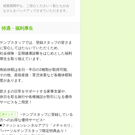
就業期間中も、ご安心ください！私たちがみ
なさんをバックアップさせていただきます。
待遇・福利厚生
テンプスタッフでは、登録スタッフの皆さま
に安心してはたらいていただくため、
社会保険・定期健康診断をはじめとした福利
厚生を取り揃えています。
有給休暇は全日・半日の2種類が取得可能、
その他、産前産後・育児休業など各種休暇制
度があります。
皆さまの日常をサポートする家事支援や、
休日を彩る旅行や各種施設が割引になる優待
サービスをご用意！
~テンプスタッフに登録している
ポイント！
方へのお得な優待サービス~
■ファッションレンタルアプリ「メチャカリ」
└パーソルテンプスタッフ限定特典あり！