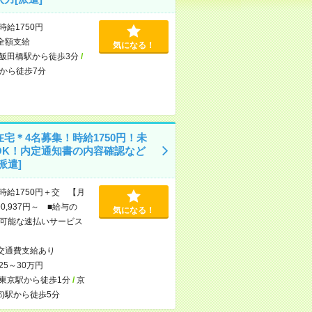
時給1750円
全額支給
気になる！
飯田橋駅から徒歩3分
/
から徒歩7分
宅＊4名募集！時給1750円！未
OK！内定通知書の内容確認など
派遣]
時給1750円＋交 【月
0,937円～ ■給与の
気になる！
可能な速払いサービス
交通費支給あり
25～30万円
東京駅から徒歩1分
/
京
都)駅から徒歩5分