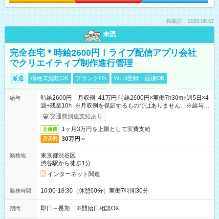
掲載日：2026.08.07
未読
完全在宅＊時給2600円！ライブ配信アプリ会社
でクリエイティブ制作進行管理
派遣
職種未経験OK
ブランクOK
WEB登録・面接OK
時給2600円 月収例 41万円 時給2600円×実働7h30m×週5日×4
給与
週+残業10h ※月収例を保証するものではありません。※給与即
受取りサービス利用可（利用条件有）
交通費別途支給あり
1ヶ月3万円を上限として実費支給
交通費
30万円～
月収例
東京都渋谷区
勤務地
渋谷駅から徒歩1分
インターネット関連
10:00-18:30（休憩60分）実働7時間30分
勤務時間
即日～長期 ※開始日相談OK
期間