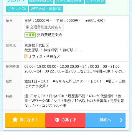
アルバイト
職種未経験OK
社会人未経験OK
大学生歓迎
ブランクOK
WEB登録・面接OK
日給：10000円～ 半日：5000円～ ■日払いOK！
給与
交通費別途支給あり
交通費規定支給
交通費
東京都千代田区
勤務地
秋葉原駅
/
神保町駅
/
麹町駅
/
…
オフィス・学校など
09:00～18:00 09:00～13:00 20:00～24：00 22：00～31:00
勤務時間
20:00～24：00 22：00～翌7:00 …など1日4時間～OK！ その他
シフトもございます！ お気軽にご相談ください！
激短1日～OK！ ■もちろん即日スタートもOK！ ■曜日・日数
期間
はアナタ次第！
週1日からOK
/
日払いOK
/
履歴書不要
/
40～50代活躍中
/
副
特徴
業・WワークOK
/
シフト勤務
/
10名以上の大量募集
/
電話対応
なし
/
パソコンスキル不要
気になる！
応募する
詳細へ