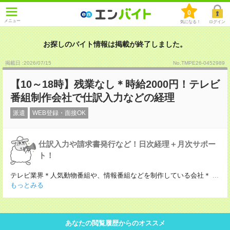
0
メニュー
気になる！
ログイン
お探しのバイト情報は掲載が終了しました。
掲載日 :2026
/
07
/
15
No.TMPE26-0452989
【10～18時】残業なし＊時給2000円！テレビ
番組制作会社で仕訳入力などの経理
派遣
WEB登録・面接OK
仕訳入力や請求書発行など！日次経理＋月次サポー
ト！
テレビ業界＊人気動物番組や、情報番組などを制作している会社＊
...
もっとみる
あなたの閲覧履歴からのオススメ