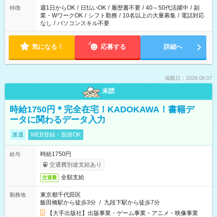
週1日からOK
/
日払いOK
/
履歴書不要
/
40～50代活躍中
/
副
特徴
業・WワークOK
/
シフト勤務
/
10名以上の大量募集
/
電話対応
なし
/
パソコンスキル不要
気になる！
応募する
詳細へ
掲載日：2026.08.07
未読
時給1750円＊完全在宅！KADOKAWA！書籍デ
ータに関わるデータ入力
派遣
WEB登録・面接OK
時給1750円
給与
交通費別途支給あり
全額支給
交通費
東京都千代田区
勤務地
飯田橋駅から徒歩3分
/
九段下駅から徒歩7分
【大手出版社】出版事業・ゲーム事業・アニメ・映像事業