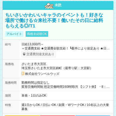
未読
ちいさいかわいいキャラのイベントも！好きな
場所で働ける☆来社不要！働いたその日に給料
もらえる◎/T1
アルバイト
職種未経験OK
日給13,000円～
給与
＋交通費支給 ★交通費全額支給！ ┗案件により規定あり ★日払
いOK！（規定あり） ┗働いたその日に現金GET♪ お仕事後はコ
交通費別途支給あり
ンビニATMから 日払い分を引き落とせます！ 【試用期間】試
用期間なし
さいたま市大宮区
勤務地
埼玉県さいたま市大宮区錦町（最寄り駅：大宮駅）
株式会社ワンベルウッズ
勤務時間は指定なし
勤務時間
変形労働時間制 想定労働時間160時間/月 【シフト例】 ・8：00
～21：00
単発・1日のみOK
期間
週1日からOK / 日払いOK / 副業・WワークOK / 10名以上の大量
特徴
募集