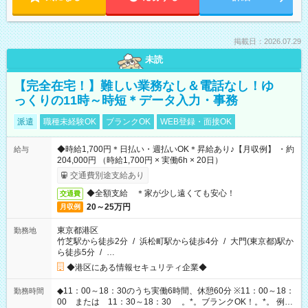
掲載日：2026.07.29
未読
【完全在宅！】難しい業務なし＆電話なし！ゆ
っくりの11時～時短＊データ入力・事務
派遣
職種未経験OK
ブランクOK
WEB登録・面接OK
◆時給1,700円＊日払い・週払いOK＊昇給あり♪【月収例】 ・約
給与
204,000円 （時給1,700円 × 実働6h × 20日）
交通費別途支給あり
◆全額支給 ＊家が少し遠くても安心！
交通費
20～25万円
月収例
東京都港区
勤務地
竹芝駅から徒歩2分
/
浜松町駅から徒歩4分
/
大門(東京都)駅か
ら徒歩5分
/
…
◆港区にある情報セキュリティ企業◆
◆11：00～18：30のうち実働6時間、休憩60分 ※11：00～18：
勤務時間
00 または 11：30～18：30 。*。ブランクOK！。*。 例え