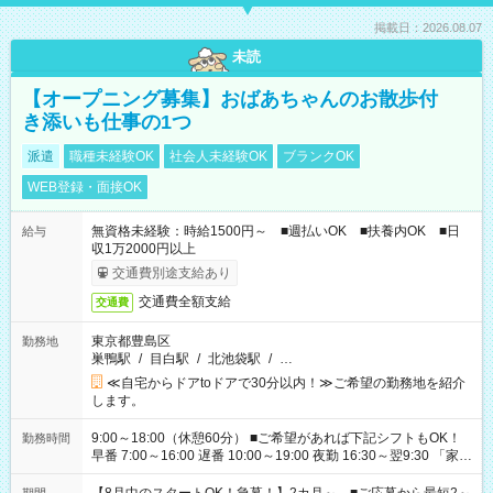
掲載日：2026.08.07
未読
【オープニング募集】おばあちゃんのお散歩付
き添いも仕事の1つ
派遣
職種未経験OK
社会人未経験OK
ブランクOK
WEB登録・面接OK
無資格未経験：時給1500円～ ■週払いOK ■扶養内OK ■日
給与
収1万2000円以上
交通費別途支給あり
交通費全額支給
交通費
東京都豊島区
勤務地
巣鴨駅
/
目白駅
/
北池袋駅
/
…
≪自宅からドアtoドアで30分以内！≫ご希望の勤務地を紹介
します。
9:00～18:00（休憩60分） ■ご希望があれば下記シフトもOK！
勤務時間
早番 7:00～16:00 遅番 10:00～19:00 夜勤 16:30～翌9:30 「家族
と休みを合わせたい」 「余裕を持って夕飯の準備がしたい」
「できれば残業はしたくない」 など、ご希望を教えてください