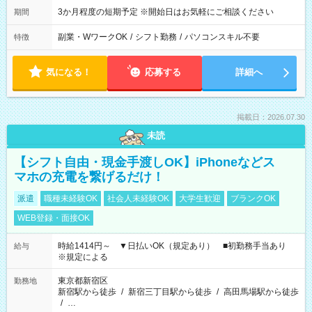
3か月程度の短期予定 ※開始日はお気軽にご相談ください
期間
副業・WワークOK
/
シフト勤務
/
パソコンスキル不要
特徴
気になる！
応募する
詳細へ
掲載日：2026.07.30
未読
【シフト自由・現金手渡しOK】iPhoneなどス
マホの充電を繋げるだけ！
派遣
職種未経験OK
社会人未経験OK
大学生歓迎
ブランクOK
WEB登録・面接OK
時給1414円～ ▼日払いOK（規定あり） ■初勤務手当あり
給与
※規定による
東京都新宿区
勤務地
新宿駅から徒歩
/
新宿三丁目駅から徒歩
/
高田馬場駅から徒歩
/
…