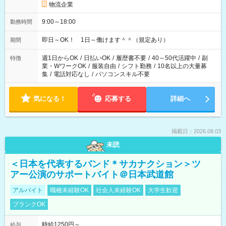
物流企業
9:00～18:00
勤務時間
即日～OK！ 1日～働けます＾＾（規定あり）
期間
週1日からOK
/
日払いOK
/
履歴書不要
/
40～50代活躍中
/
副
特徴
業・WワークOK
/
服装自由
/
シフト勤務
/
10名以上の大量募
集
/
電話対応なし
/
パソコンスキル不要
気になる！
応募する
詳細へ
掲載日：2026.08.03
未読
＜日本を代表するバンド＊サカナクション＞ツ
アー公演のサポートバイト＠日本武道館
アルバイト
職種未経験OK
社会人未経験OK
大学生歓迎
ブランクOK
時給1250円～
給与