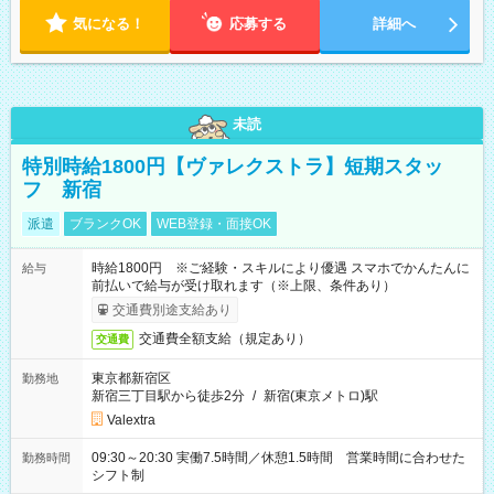
気になる！
応募する
詳細へ
未読
特別時給1800円【ヴァレクストラ】短期スタッ
フ 新宿
派遣
ブランクOK
WEB登録・面接OK
時給1800円 ※ご経験・スキルにより優遇 スマホでかんたんに
給与
前払いで給与が受け取れます（※上限、条件あり）
交通費別途支給あり
交通費全額支給（規定あり）
交通費
東京都新宿区
勤務地
新宿三丁目駅から徒歩2分
/
新宿(東京メトロ)駅
Valextra
09:30～20:30 実働7.5時間／休憩1.5時間 営業時間に合わせた
勤務時間
シフト制