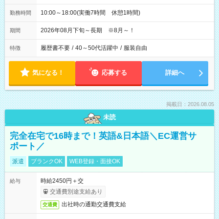
10:00～18:00(実働7時間 休憩1時間)
勤務時間
2026年08月下旬～長期 ※8月～！
期間
履歴書不要
/
40～50代活躍中
/
服装自由
特徴
気になる！
応募する
詳細へ
掲載日：2026.08.05
未読
完全在宅で16時まで！英語&日本語＼EC運営サ
ポート／
派遣
ブランクOK
WEB登録・面接OK
時給2450円＋交
給与
交通費別途支給あり
出社時の通勤交通費支給
交通費