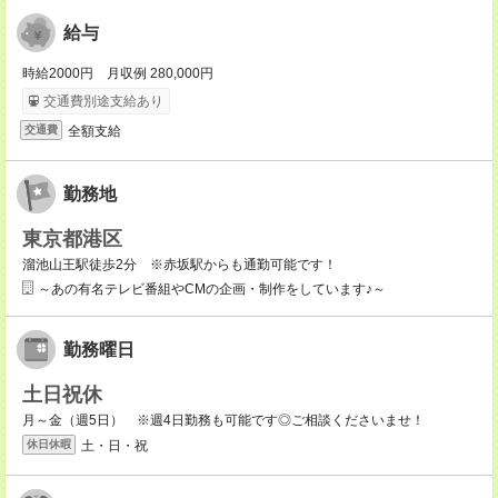
給与
時給2000円 月収例 280,000円
交通費別途支給あり
全額支給
交通費
勤務地
東京都港区
溜池山王駅徒歩2分 ※赤坂駅からも通勤可能です！
～あの有名テレビ番組やCMの企画・制作をしています♪～
勤務曜日
土日祝休
月～金（週5日） ※週4日勤務も可能です◎ご相談くださいませ！
土・日・祝
休日休暇