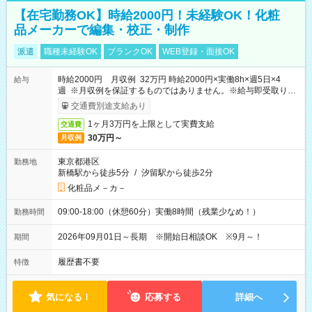
【在宅勤務OK】時給2000円！未経験OK！化粧
品メーカーで編集・校正・制作
派遣
職種未経験OK
ブランクOK
WEB登録・面接OK
時給2000円 月収例 32万円 時給2000円×実働8h×週5日×4
給与
週 ※月収例を保証するものではありません。※給与即受取りサ
ービス利用可（利用条件有）
交通費別途支給あり
1ヶ月3万円を上限として実費支給
交通費
30万円～
月収例
東京都港区
勤務地
新橋駅から徒歩5分
/
汐留駅から徒歩2分
化粧品メ－カ－
09:00-18:00（休憩60分）実働8時間（残業少なめ！）
勤務時間
2026年09月01日～長期 ※開始日相談OK ※9月～！
期間
履歴書不要
特徴
気になる！
応募する
詳細へ