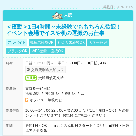
掲載日：2026.08.05
未読
＜夜勤＞1日4時間～未経験でももちろん歓迎！
イベント会場でイスや机の運搬のお仕事
アルバイト
職種未経験OK
社会人未経験OK
大学生歓迎
ブランクOK
WEB登録・面接OK
日給：12500円～ 半日：5000円～ ■日払いOK！
給与
交通費別途支給あり
交通費規定支給
交通費
東京都千代田区
勤務地
秋葉原駅
/
神保町駅
/
麹町駅
/
…
オフィス・学校など
20:00～24：00 22：00～翌7:00 …など1日4時間～OK！ その他
勤務時間
シフトもございます！ お気軽にご相談ください！
激短1日～OK！ ■もちろん即日スタートもOK！ ■曜日・日数
期間
はアナタ次第！