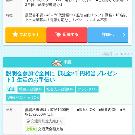
【8月中のスタートOK！急募！】2カ月～ ■ご応募から最短2～
期間
ね。 ※Wワーク希望の方へ 今ご覧のお仕事で希望する勤務時間
3日後に就業が可能です！
と、もう1つのお仕事の勤務時間。 合計で週40時間を超える場
合は応募できません。
履歴書不要
/
40～50代活躍中
/
服装自由
/
シフト勤務
/
10名以
特徴
上の大量募集
/
電話対応なし
/
パソコンスキル不要
気になる！
応募する
詳細へ
掲載日：2026.08.07
未読
説明会参加で全員に【現金2千円相当プレゼン
ト】生活のお手伝い
派遣
職種未経験OK
社会人未経験OK
ブランクOK
WEB登録・面接OK
無資格未経験：時給1500円～ ■週払いOK ■扶養内OK ■日
給与
収1万2000円以上
交通費別途支給あり
交通費全額支給
交通費