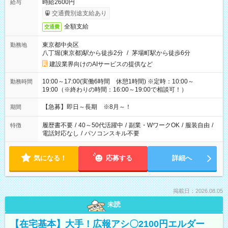
時給2600円
給与
交通費別途支給あり
全額支給
交通費
東京都中央区
勤務地
八丁堀(東京都)駅から徒歩2分
/
茅場町駅から徒歩6分
建設業界向けのAIサービスの提供など
10:00～17:00(実働6時間 休憩1時間) ※定時：10:00～
勤務時間
19:00（※終わりの時間：16:00～19:00で相談可！）
【急募】即日～長期 ※8月～！
期間
履歴書不要
/
40～50代活躍中
/
副業・WワークOK
/
服装自由
/
特徴
電話対応なし
/
パソコンスキル不要
気になる！
応募する
詳細へ
掲載日：2026.08.05
未読
【在宅基本】大手！広報アシ〇2100円エルダー