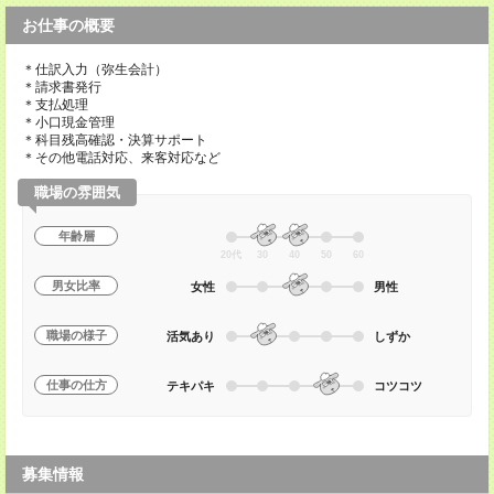
お仕事の概要
＊仕訳入力（弥生会計）
＊請求書発行
＊支払処理
＊小口現金管理
＊科目残高確認・決算サポート
＊その他電話対応、来客対応など
職場の雰囲気
年齢層
20代
30
40
50
60
男女比率
女性
男性
職場の様子
活気あり
しずか
仕事の仕方
テキパキ
コツコツ
募集情報