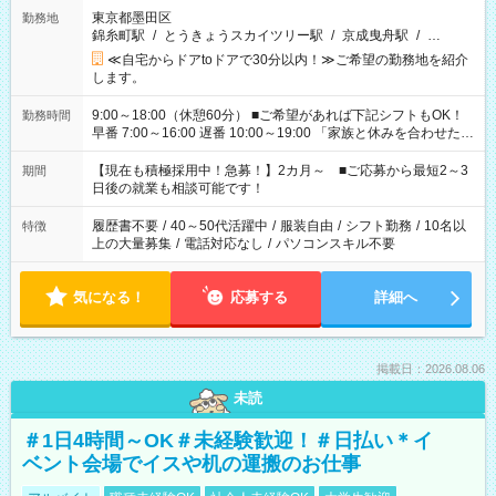
東京都墨田区
勤務地
錦糸町駅
/
とうきょうスカイツリー駅
/
京成曳舟駅
/
…
≪自宅からドアtoドアで30分以内！≫ご希望の勤務地を紹介
します。
9:00～18:00（休憩60分） ■ご希望があれば下記シフトもOK！
勤務時間
早番 7:00～16:00 遅番 10:00～19:00 「家族と休みを合わせた
い」 「余裕を持って夕飯の準備がしたい」 「できれば残業はし
たくない」 など、ご希望を教えてくださいね。 ※Wワーク希望
【現在も積極採用中！急募！】2カ月～ ■ご応募から最短2～3
期間
の方へ 今ご覧のお仕事で希望する勤務時間と、もう1つのお仕事
日後の就業も相談可能です！
の勤務時間。 合計で週40時間を超える場合は応募できません。
履歴書不要
/
40～50代活躍中
/
服装自由
/
シフト勤務
/
10名以
特徴
上の大量募集
/
電話対応なし
/
パソコンスキル不要
気になる！
応募する
詳細へ
掲載日：2026.08.06
未読
＃1日4時間～OK＃未経験歓迎！＃日払い＊イ
ベント会場でイスや机の運搬のお仕事