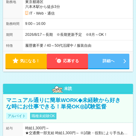
東京都港区
勤務地
六本木駅から徒歩3分
IT・Web・通信
9:00～16:00
勤務時間
2026/8/17～長期 ※長期更新予定 ※8月～OK！
期間
履歴書不要
/
40～50代活躍中
/
服装自由
特徴
気になる！
応募する
詳細へ
未読
マニュアル通りに簡単WORK◆未経験から好き
な時にお仕事できる！単発OK◎試験監督
アルバイト
職種未経験OK
時給1,300円～
給与
★交通費一部支給 時給1,300円～ ※試験・役割により手当あり