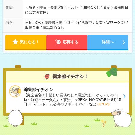
ば前職が、 在宅/財団法人/事務/コールセンター/受付/販売/カフェ
スタッフ スイーツ販売/ホテルフロント/化粧品販売/など 様々な
＜急募＞即日～長期／8月～9月～も相談OK！応募から最短即日
期間
業界から入社して活躍されています♪
には選考案内♪
日払いOK
/
履歴書不要
/
40～50代活躍中
/
副業・WワークOK
/
特徴
服装自由
/
電話対応なし
気になる！
応募する
詳細へ
編集部イチオシ
【完全在宅！】難しい業務なし＆電話なし！ゆっくりの11
時～時短＊データ入力・事務、＜SEKAI NO OWARI＊8月15
日・16日＞ドーム公演のサポートバイトなど
(8/7UP!)