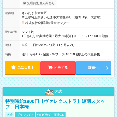
※勤務回数により昇給あり 【即給（前払い）オプションあ
交通費別途支給あり
り！】 希望される場合、勤務から1週間ほどで給与の一部を受け
取れます。 ※手数料418円がかかります。 【過去試験日の収入
さいたま市大宮区
勤務地
例】 ・河合塾模擬試験 8:30～17:30（休憩1時間） 時給1,300円
埼玉県埼玉県さいたま市大宮区錦町（最寄り駅：大宮駅）
×8時間＝日収10,400円＋交通費 ※当日の役割により時給＋100
円の場合あり ・国家試験 7:00～13:30（休憩なし） 時給1,300
株式会社全国試験運営センター
円（役割手当＋100円）×6時間＝日収8,400円＋交通費 【試用期
間】試用期間なし
シフト制
勤務時間
1日あたりの実働時間：最大7時間/日 09：00～17：00 ※勤務時
間は 試験により異なります。
単発・1日のみOK / 短期（1ヶ月以内）
期間
週1日からOK / 副業・WワークOK / 10名以上の大量募集
特徴
気になる！
応募する
詳細へ
未読
特別時給1800円【ヴァレクストラ】短期スタッ
フ 日本橋
派遣
ブランクOK
WEB登録・面接OK