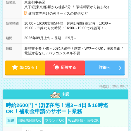
東京都中央区
勤務地
八丁堀(東京都)駅から徒歩2分
/
茅場町駅から徒歩6分
建設業界向けのAIサービスの提供など
10:00～16:00(実働5時間 休憩1時間) ※定時：10:00～
勤務時間
19:00（※終わりの時間：16:00～19:00で相談可！）
2026年09月上旬～長期 ※9月～！
期間
履歴書不要
/
40～50代活躍中
/
副業・WワークOK
/
服装自由
/
特徴
電話対応なし
/
パソコンスキル不要
気になる！
応募する
詳細へ
掲載日：2026.08.07
未読
時給2600円＊ほぼ在宅！週3～4日＆16時迄
OK！補助金申請のサポート業務
派遣
職種未経験OK
ブランクOK
WEB登録・面接OK