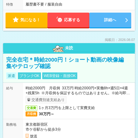
履歴書不要
/
服装自由
特徴
気になる！
応募する
詳細へ
掲載日：2026.08.07
未読
完全在宅＊時給2000円！ショート動画の映像編
集やテロップ確認
派遣
ブランクOK
WEB登録・面接OK
時給2000円 月収例 33万円 時給2000円×実働8h×週5日×4週
給与
+残業5h ※月収例を保証するものではありません。※給与即受
取りサービス利用可（利用条件有）
交通費別途支給あり
1ヶ月3万円を上限として実費支給
交通費
30万円～
月収例
東京都新宿区
勤務地
市ケ谷駅から徒歩3分
放送