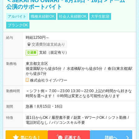
＜SEKAI NO OWARI＊8月15日・16日＞ドーム
公演のサポートバイト
アルバイト
職種未経験OK
社会人未経験OK
大学生歓迎
ブランクOK
時給1250円～
給与
交通費別途支給あり
支給（規定有り）
交通費
東京都文京区
勤務地
後楽園駅から徒歩5分
/
水道橋駅から徒歩5分
/
春日(東京都)駅
から徒歩7分
株式会社ライブパワー
＜シフト例＞ 7:00～23:00 13:30～22:00 上記の時間から好きな
勤務時間
時間を選べます！ ※時間は変更となる可能性があります
急募！8月15日・16日
期間
週1日からOK
/
履歴書不要
/
副業・WワークOK
/
シフト勤務
/
特徴
電話対応なし
/
パソコンスキル不要
気になる！
応募する
詳細へ