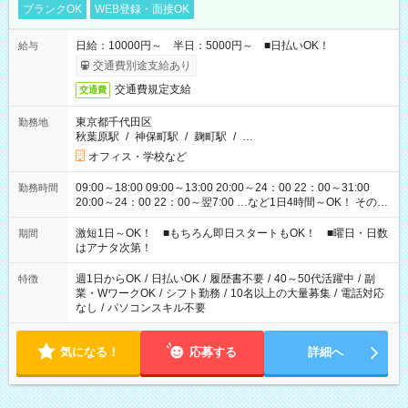
ブランクOK
WEB登録・面接OK
日給：10000円～ 半日：5000円～ ■日払いOK！
給与
交通費別途支給あり
交通費規定支給
交通費
東京都千代田区
勤務地
秋葉原駅
/
神保町駅
/
麹町駅
/
…
オフィス・学校など
09:00～18:00 09:00～13:00 20:00～24：00 22：00～31:00
勤務時間
20:00～24：00 22：00～翌7:00 …など1日4時間～OK！ その他
シフトもございます！ お気軽にご相談ください！
激短1日～OK！ ■もちろん即日スタートもOK！ ■曜日・日数
期間
はアナタ次第！
週1日からOK
/
日払いOK
/
履歴書不要
/
40～50代活躍中
/
副
特徴
業・WワークOK
/
シフト勤務
/
10名以上の大量募集
/
電話対応
なし
/
パソコンスキル不要
気になる！
応募する
詳細へ