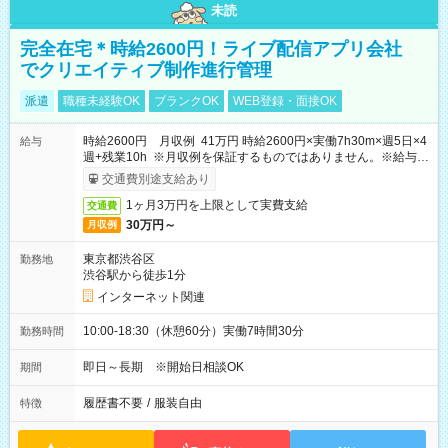
未読
完全在宅＊時給2600円！ライブ配信アプリ会社
でクリエイティブ制作進行管理
派遣
職種未経験OK
ブランクOK
WEB登録・面接OK
時給2600円 月収例 41万円 時給2600円×実働7h30m×週5日×4
給与
週+残業10h ※月収例を保証するものではありません。※給与即
受取りサービス利用可（利用条件有）
交通費別途支給あり
1ヶ月3万円を上限として実費支給
交通費
30万円～
月収例
東京都渋谷区
勤務地
渋谷駅から徒歩1分
インターネット関連
10:00-18:30（休憩60分）実働7時間30分
勤務時間
即日～長期 ※開始日相談OK
期間
履歴書不要
/
服装自由
特徴