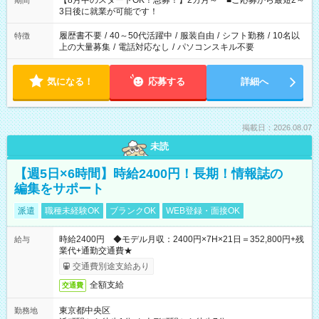
【8月中のスタートOK！急募！】2カ月～ ■ご応募から最短2～
期間
ね。 ※Wワーク希望の方へ 今ご覧のお仕事で希望する勤務時間
3日後に就業が可能です！
と、もう1つのお仕事の勤務時間。 合計で週40時間を超える場
合は応募できません。
履歴書不要
/
40～50代活躍中
/
服装自由
/
シフト勤務
/
10名以
特徴
上の大量募集
/
電話対応なし
/
パソコンスキル不要
気になる！
応募する
詳細へ
掲載日：2026.08.07
未読
【週5日×6時間】時給2400円！長期！情報誌の
編集をサポート
派遣
職種未経験OK
ブランクOK
WEB登録・面接OK
時給2400円 ◆モデル月収：2400円×7H×21日＝352,800円+残
給与
業代+通勤交通費★
交通費別途支給あり
全額支給
交通費
東京都中央区
勤務地