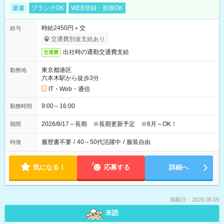
派遣
ブランクOK
WEB登録・面接OK
時給2450円＋交
給与
交通費別途支給あり
出社時の通勤交通費支給
交通費
東京都港区
勤務地
六本木駅から徒歩3分
IT・Web・通信
9:00～16:00
勤務時間
2026/8/17～長期 ※長期更新予定 ※8月～OK！
期間
履歴書不要
/
40～50代活躍中
/
服装自由
特徴
気になる！
応募する
詳細へ
掲載日：2026.08.09
未読