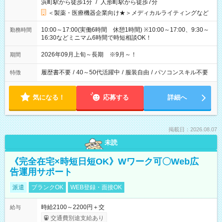
浜町駅から徒歩1分
/
人形町駅から徒歩7分
＜製薬・医療機器企業向け★＞メディカルライティングなど
10:00～17:00(実働6時間 休憩1時間) ※10:00～17:00、9:30～
勤務時間
16:30などミニマム6時間で時短相談OK！
2026年09月上旬～長期 ※9月～！
期間
履歴書不要
/
40～50代活躍中
/
服装自由
/
パソコンスキル不要
特徴
気になる！
応募する
詳細へ
掲載日：2026.08.07
未読
《完全在宅×時短日短OK》Wワーク可〇Web広
告運用サポート
派遣
ブランクOK
WEB登録・面接OK
時給2100～2200円＋交
給与
交通費別途支給あり