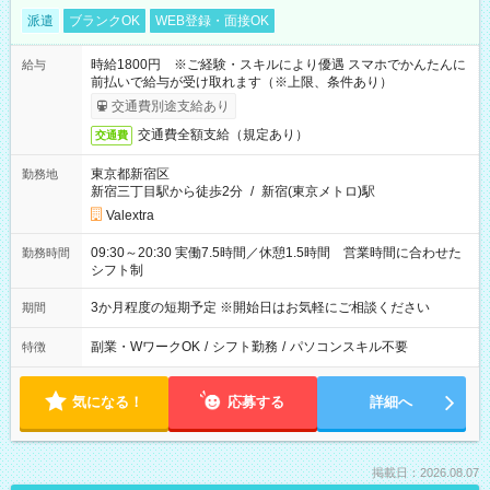
派遣
ブランクOK
WEB登録・面接OK
時給1800円 ※ご経験・スキルにより優遇 スマホでかんたんに
給与
前払いで給与が受け取れます（※上限、条件あり）
交通費別途支給あり
交通費全額支給（規定あり）
交通費
東京都新宿区
勤務地
新宿三丁目駅から徒歩2分
/
新宿(東京メトロ)駅
Valextra
09:30～20:30 実働7.5時間／休憩1.5時間 営業時間に合わせた
勤務時間
シフト制
3か月程度の短期予定 ※開始日はお気軽にご相談ください
期間
副業・WワークOK
/
シフト勤務
/
パソコンスキル不要
特徴
気になる！
応募する
詳細へ
掲載日：2026.08.07