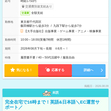
時給1750円
給与
交通費別途支給あり
全額支給
交通費
東京都千代田区
勤務地
飯田橋駅から徒歩3分
/
九段下駅から徒歩7分
【大手出版社】出版事業・ゲーム事業・アニメ・映像事業
10:00～18:00(実働7時間 休憩1時間)
勤務時間
2026年08月下旬～長期 ※8月～！
期間
履歴書不要
/
40～50代活躍中
/
服装自由
特徴
気になる！
応募する
詳細へ
掲載日：2026.08.09
未読
完全在宅で16時まで！英語&日本語＼EC運営サ
ポート／