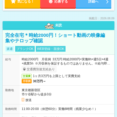
気になる！
応募する
詳細へ
掲載日：2026.08.09
未読
完全在宅＊時給2000円！ショート動画の映像編
集やテロップ確認
派遣
ブランクOK
WEB登録・面接OK
時給2000円 月収例 33万円 時給2000円×実働8h×週5日×4週
給与
+残業5h ※月収例を保証するものではありません。※給与即受
取りサービス利用可（利用条件有）
交通費別途支給あり
1ヶ月3万円を上限として実費支給
交通費
30万円～
月収例
東京都新宿区
勤務地
市ケ谷駅から徒歩3分
放送
11:00-20:00（休憩60分）実働8時間（残業少なめ！）
勤務時間