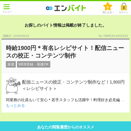
0
メニュー
気になる！
ログイン
お探しのバイト情報は掲載が終了しました。
掲載日 :2026
/
06
/
22
No.TMPE26-0452833
時給1900円＊有名レシピサイト！配信ニュー
スの校正・コンテンツ制作
派遣
WEB登録・面接OK
配信ニュースの校正・コンテンツ制作など！1,900円
＜レシピサイト＞
同業務の社員もいて安心＊若手スタッフも活躍中！料理好き必見編
...
もっとみる
あなたの閲覧履歴からのオススメ