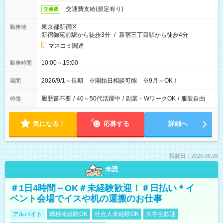
交通費支給(規定有り)
交通費
東京都新宿区
勤務地
新宿御苑前駅から徒歩3分
/
新宿三丁目駅から徒歩4分
マスコミ関連
10:00～19:00
勤務時間
2026/9/1～長期 ※開始日相談可能 ※9月～OK！
期間
履歴書不要
/
40～50代活躍中
/
副業・WワークOK
/
服装自由
特徴
気になる！
応募する
詳細へ
掲載日：2026.08.06
未読
＃1日4時間～OK＃未経験歓迎！＃日払い＊イ
ベント会場でイスや机の運搬のお仕事
アルバイト
職種未経験OK
社会人未経験OK
大学生歓迎