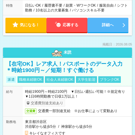
日払いOK
/
履歴書不要
/
副業・WワークOK
/
服装自由
/
シフト
特徴
勤務
/
10名以上の大量募集
/
パソコンスキル不要
気になる！
応募する
詳細へ
掲載日：2026.08.05
未読
【在宅OK】レア求人！パスポートのデータ入力
＊時給1900円～／短期！すぐ働ける
派遣
職種未経験OK
社会人未経験OK
大学生歓迎
ブランクOK
時給1900円～時給2100円 ▼日払い週払い可能！※規定有り
給与
▼1日6時間勤務で日収1万以上！
交通費別途支給あり
交通費一部別途支給 ※お仕事によって変動あり
交通費
東京都渋谷区
勤務地
渋谷駅から徒歩5分
/
神泉駅から徒歩5分
キレイなオフィスです