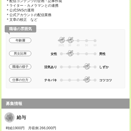
＊配信コンテンツの企画・記事作成
＊ライター・カメラマンとの連携
＊公式SNSの運用
＊公式アカウントの配信業務
＊文章の校正 など
職場の雰囲気
年齢層
20代
30
40
50
60
男女比率
女性
男性
職場の様子
活気あり
しずか
仕事の仕方
テキパキ
コツコツ
募集情報
給与
時給1900円 月収例 266,000円