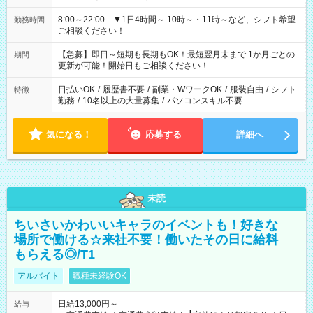
8:00～22:00 ▼1日4時間～ 10時～・11時～など、シフト希望
勤務時間
ご相談ください！
【急募】即日～短期も長期もOK！最短翌月末まで 1か月ごとの
期間
更新が可能！開始日もご相談ください！
日払いOK
/
履歴書不要
/
副業・WワークOK
/
服装自由
/
シフト
特徴
勤務
/
10名以上の大量募集
/
パソコンスキル不要
気になる！
応募する
詳細へ
未読
ちいさいかわいいキャラのイベントも！好きな
場所で働ける☆来社不要！働いたその日に給料
もらえる◎/T1
アルバイト
職種未経験OK
日給13,000円～
給与