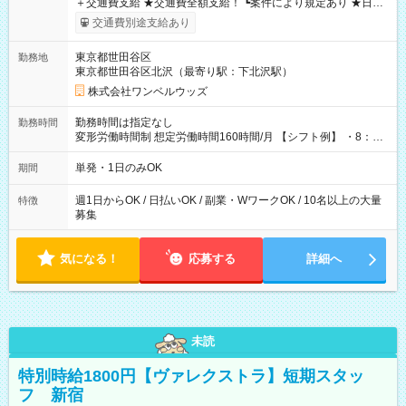
＋交通費支給 ★交通費全額支給！ ┗案件により規定あり ★日払
いOK！（規定あり） ┗働いたその日に現金GET♪ お仕事後はコ
交通費別途支給あり
ンビニATMから 日払い分を引き落とせます！ 【試用期間】試
用期間なし
東京都世田谷区
勤務地
東京都世田谷区北沢（最寄り駅：下北沢駅）
株式会社ワンベルウッズ
勤務時間は指定なし
勤務時間
変形労働時間制 想定労働時間160時間/月 【シフト例】 ・8：00
～21：00
単発・1日のみOK
期間
週1日からOK / 日払いOK / 副業・WワークOK / 10名以上の大量
特徴
募集
気になる！
応募する
詳細へ
未読
特別時給1800円【ヴァレクストラ】短期スタッ
フ 新宿