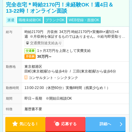
完全在宅＊時給2170円！未経験OK！週4日＆
13-22時！オンライン面談
派遣
職種未経験OK
ブランクOK
WEB登録・面接OK
時給2170円 月収例 34万円 時給2170円×実働8h×週5日×4
給与
週 ※月収例を保証するものではありません。※給与即受取りサ
ービス利用可（利用条件有）
交通費別途支給あり
1ヶ月3万円を上限として実費支給
交通費
30万円～
月収例
東京都港区
勤務地
田町(東京都)駅から徒歩4分
/
三田(東京都)駅から徒歩6分
コンサルタント・シンクタンク
13:00-22:00（休憩60分）実働8時間（残業少なめ！）
勤務時間
即日～長期 ※開始日相談OK
期間
履歴書不要
特徴
気になる！
応募する
詳細へ