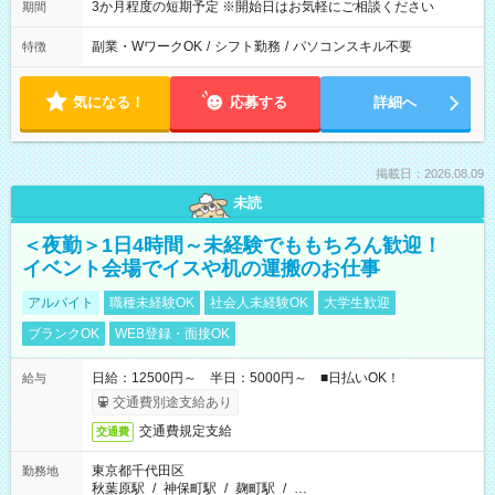
3か月程度の短期予定 ※開始日はお気軽にご相談ください
期間
副業・WワークOK
/
シフト勤務
/
パソコンスキル不要
特徴
気になる！
応募する
詳細へ
掲載日：2026.08.09
未読
＜夜勤＞1日4時間～未経験でももちろん歓迎！
イベント会場でイスや机の運搬のお仕事
アルバイト
職種未経験OK
社会人未経験OK
大学生歓迎
ブランクOK
WEB登録・面接OK
日給：12500円～ 半日：5000円～ ■日払いOK！
給与
交通費別途支給あり
交通費規定支給
交通費
東京都千代田区
勤務地
秋葉原駅
/
神保町駅
/
麹町駅
/
…