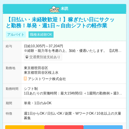
未読
【日払い・未経験歓迎！】稼ぎたい日にサクッ
と勤務！単発・週1日～自由シフトの軽作業
アルバイト
職種未経験OK
日給10,305円～37,204円
給与
※経験・能力等を考慮の上、加給・優遇いたします。 【試用期
間】試用期間なし
交通費別途支給あり
東京都世田谷区
勤務地
東京都世田谷区桜上水
アシストワーク株式会社
シフト制
勤務時間
1日あたりの実働時間：最大15時間/日 ＜1週間の勤務例＞週3回
勤務 勤務：月・水・金 休み：火・木・土・日 好きな時にお仕事
可能です！ ※1日あたりの最大実働時間は日勤、夜勤共に勤務し
単発・1日のみOK
期間
た時間になります。
週1日からOK / 日払いOK / 副業・WワークOK / 10名以上の大量
特徴
募集