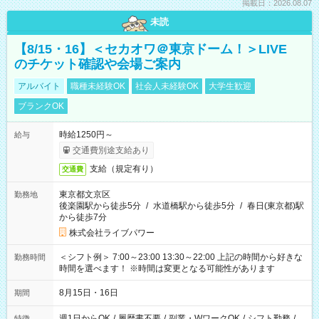
掲載日：2026.08.07
未読
【8/15・16】＜セカオワ＠東京ドーム！＞LIVE
のチケット確認や会場ご案内
アルバイト
職種未経験OK
社会人未経験OK
大学生歓迎
ブランクOK
時給1250円～
給与
交通費別途支給あり
支給（規定有り）
交通費
東京都文京区
勤務地
後楽園駅から徒歩5分
/
水道橋駅から徒歩5分
/
春日(東京都)駅
から徒歩7分
株式会社ライブパワー
＜シフト例＞ 7:00～23:00 13:30～22:00 上記の時間から好きな
勤務時間
時間を選べます！ ※時間は変更となる可能性があります
8月15日・16日
期間
週1日からOK
/
履歴書不要
/
副業・WワークOK
/
シフト勤務
/
特徴