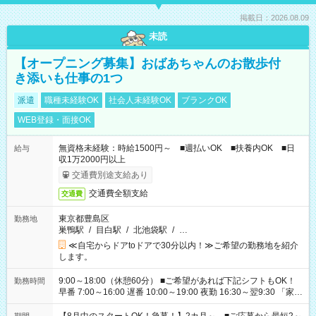
掲載日：2026.08.09
未読
【オープニング募集】おばあちゃんのお散歩付
き添いも仕事の1つ
派遣
職種未経験OK
社会人未経験OK
ブランクOK
WEB登録・面接OK
無資格未経験：時給1500円～ ■週払いOK ■扶養内OK ■日
給与
収1万2000円以上
交通費別途支給あり
交通費全額支給
交通費
東京都豊島区
勤務地
巣鴨駅
/
目白駅
/
北池袋駅
/
…
≪自宅からドアtoドアで30分以内！≫ご希望の勤務地を紹介
します。
9:00～18:00（休憩60分） ■ご希望があれば下記シフトもOK！
勤務時間
早番 7:00～16:00 遅番 10:00～19:00 夜勤 16:30～翌9:30 「家族
と休みを合わせたい」 「余裕を持って夕飯の準備がしたい」
「できれば残業はしたくない」 など、ご希望を教えてください