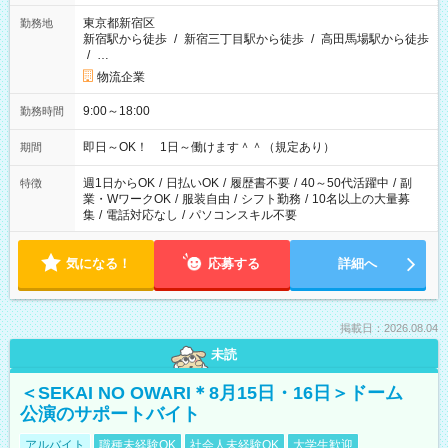
東京都新宿区
勤務地
新宿駅から徒歩
/
新宿三丁目駅から徒歩
/
高田馬場駅から徒歩
/
…
物流企業
9:00～18:00
勤務時間
即日～OK！ 1日～働けます＾＾（規定あり）
期間
週1日からOK
/
日払いOK
/
履歴書不要
/
40～50代活躍中
/
副
特徴
業・WワークOK
/
服装自由
/
シフト勤務
/
10名以上の大量募
集
/
電話対応なし
/
パソコンスキル不要
気になる！
応募する
詳細へ
掲載日：2026.08.04
未読
＜SEKAI NO OWARI＊8月15日・16日＞ドーム
公演のサポートバイト
アルバイト
職種未経験OK
社会人未経験OK
大学生歓迎