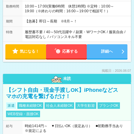
10:00～17:00(実働6時間 休憩1時間) ※定時：10:00～
勤務時間
19:00（※終わりの時間：16:00～19:00で相談可！）
【急募】即日～長期 ※8月～！
期間
履歴書不要
/
40～50代活躍中
/
副業・WワークOK
/
服装自由
/
特徴
電話対応なし
/
パソコンスキル不要
気になる！
応募する
詳細へ
掲載日：2026.08.07
未読
【シフト自由・現金手渡しOK】iPhoneなどス
マホの充電を繋げるだけ！
派遣
職種未経験OK
社会人未経験OK
大学生歓迎
ブランクOK
WEB登録・面接OK
時給1414円～ ▼日払いOK（規定あり） ■初勤務手当あり
給与
※規定による