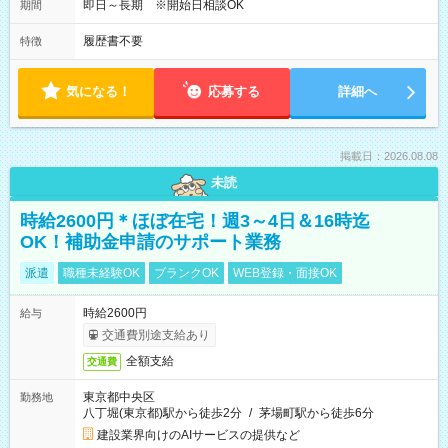
即日～長期 ※開始日相談OK
期間
履歴書不要
特徴
気になる！
応募する
詳細へ
掲載日：2026.08.08
未読
時給2600円＊ほぼ在宅！週3～4日＆16時迄
OK！補助金申請のサポート業務
派遣
職種未経験OK
ブランクOK
WEB登録・面接OK
時給2600円
給与
交通費別途支給あり
全額支給
交通費
東京都中央区
勤務地
八丁堀(東京都)駅から徒歩2分
/
茅場町駅から徒歩6分
建設業界向けのAIサービスの提供など