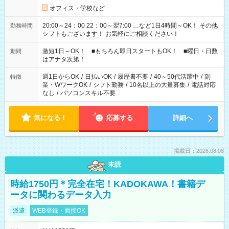
オフィス・学校など
20:00～24：00 22：00～翌7:00 …など1日4時間～OK！ その他
勤務時間
シフトもございます！ お気軽にご相談ください！
激短1日～OK！ ■もちろん即日スタートもOK！ ■曜日・日数
期間
はアナタ次第！
週1日からOK
/
日払いOK
/
履歴書不要
/
40～50代活躍中
/
副
特徴
業・WワークOK
/
シフト勤務
/
10名以上の大量募集
/
電話対応
なし
/
パソコンスキル不要
気になる！
応募する
詳細へ
掲載日：2026.08.08
未読
時給1750円＊完全在宅！KADOKAWA！書籍デ
ータに関わるデータ入力
派遣
WEB登録・面接OK