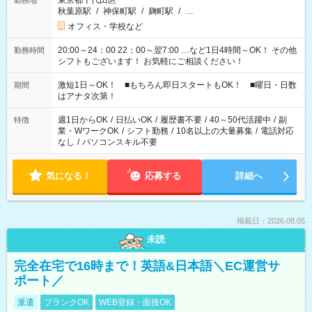
東京都千代田区
勤務地
秋葉原駅
/
神保町駅
/
麹町駅
/
…
オフィス・学校など
20:00～24：00 22：00～翌7:00 …など1日4時間～OK！ その他
勤務時間
シフトもございます！ お気軽にご相談ください！
激短1日～OK！ ■もちろん即日スタートもOK！ ■曜日・日数
期間
はアナタ次第！
週1日からOK
/
日払いOK
/
履歴書不要
/
40～50代活躍中
/
副
特徴
業・WワークOK
/
シフト勤務
/
10名以上の大量募集
/
電話対応
なし
/
パソコンスキル不要
気になる！
応募する
詳細へ
掲載日：2026.08.05
未読
完全在宅で16時まで！英語&日本語＼EC運営サ
ポート／
派遣
ブランクOK
WEB登録・面接OK