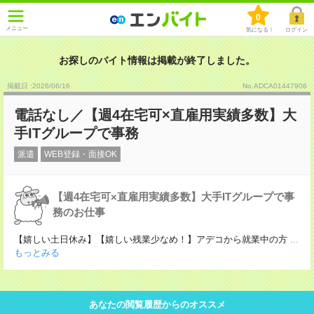
0
メニュー
気になる！
ログイン
お探しのバイト情報は掲載が終了しました。
掲載日 :2026
/
06
/
16
No.ADCA01447906
電話なし／【週4在宅可×直雇用実績多数】大
手ITグループで事務
派遣
WEB登録・面接OK
【週4在宅可×直雇用実績多数】大手ITグループで事
務のお仕事
【嬉しい土日休み】【嬉しい残業少なめ！】アデコから就業中の方
...
もっとみる
あなたの閲覧履歴からのオススメ