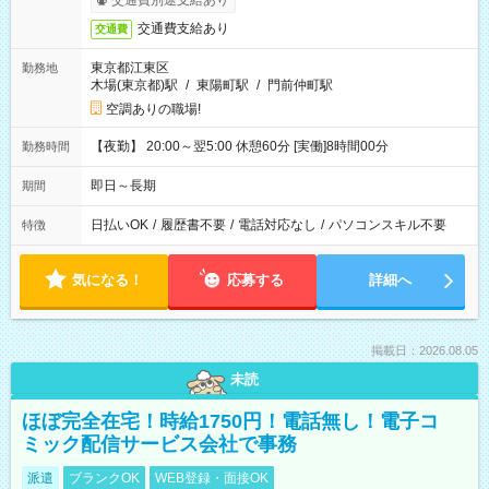
交通費別途支給あり
交通費支給あり
交通費
東京都江東区
勤務地
木場(東京都)駅
/
東陽町駅
/
門前仲町駅
空調ありの職場!
【夜勤】 20:00～翌5:00 休憩60分 [実働]8時間00分
勤務時間
即日～長期
期間
日払いOK
/
履歴書不要
/
電話対応なし
/
パソコンスキル不要
特徴
気になる！
応募する
詳細へ
掲載日：2026.08.05
未読
ほぼ完全在宅！時給1750円！電話無し！電子コ
ミック配信サービス会社で事務
派遣
ブランクOK
WEB登録・面接OK