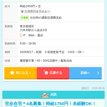
時給2450円＋交
給与
交通費別途支給あり
出社時の通勤交通費支給
交通費
東京都港区
勤務地
六本木駅から徒歩3分
IT・Web・通信
9:00～16:00
勤務時間
2026/8/17～長期 ※長期更新予定 ※8月～OK！
期間
履歴書不要
/
40～50代活躍中
/
服装自由
特徴
気になる！
応募する
詳細へ
掲載日：2026.08.06
未読
完全在宅＊4名募集！時給1750円！未経験OK！