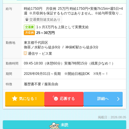
時給1750円 月収例 25万円 時給1750円×実働7h15m×週5日×4
給与
週 ※月収例を保証するものではありません。※給与即受取りサ
ービス利用可（利用条件有）
交通費別途支給あり
1ヶ月3万円を上限として実費支給
交通費
25～30万円
月収例
東京都千代田区
勤務地
御茶ノ水駅から徒歩9分
/
神保町駅から徒歩3分
通信サ－ビス業
09:45-18:00（休憩60分）実働7時間15分（残業少なめ！）
勤務時間
2026年09月01日～長期 ※開始日相談OK ※9月～！
期間
履歴書不要
/
服装自由
特徴
気になる！
応募する
詳細へ
掲載日：2026.08.05
未読