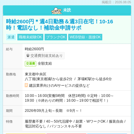
掲載日：2026.08.05
未読
時給2600円＊週4日勤務＆週3日在宅！10-16
時！電話なし！補助金申請サポ
派遣
職種未経験OK
ブランクOK
WEB登録・面接OK
時給2600円
給与
交通費別途支給あり
全額支給
交通費
東京都中央区
勤務地
八丁堀(東京都)駅から徒歩2分
/
茅場町駅から徒歩6分
建設業界向けのAIサービスの提供など
10:00～16:00(実働5時間 休憩1時間) ※定時：10:00～
勤務時間
19:00（※終わりの時間：16:00～19:00で相談可！）
2026年09月上旬～長期 ※9月～！
期間
履歴書不要
/
40～50代活躍中
/
副業・WワークOK
/
服装自由
/
特徴
電話対応なし
/
パソコンスキル不要