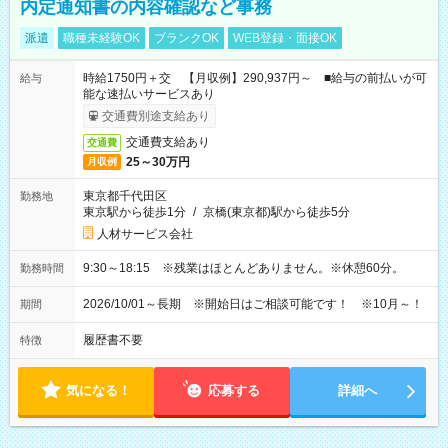
内定通知書の内容確認など事務
派遣
職種未経験OK
ブランクOK
WEB登録・面接OK
時給1750円＋交 【月収例】290,937円～ ■給与の前払いが可
給与
能な速払いサービスあり
交通費別途支給あり
交通費支給あり
交通費
25～30万円
月収例
東京都千代田区
勤務地
東京駅から徒歩1分
/
京橋(東京都)駅から徒歩5分
人材サービス会社
9:30～18:15 ※残業はほとんどありません。※休憩60分。
勤務時間
2026/10/01～長期 ※開始日はご相談可能です！ ※10月～！
期間
履歴書不要
特徴
気になる！
応募する
詳細へ