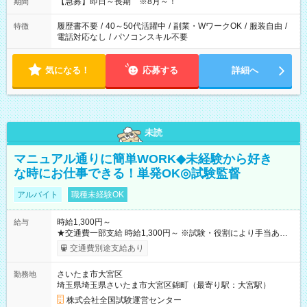
【急募】即日～長期 ※8月～！
期間
履歴書不要
/
40～50代活躍中
/
副業・WワークOK
/
服装自由
/
特徴
電話対応なし
/
パソコンスキル不要
気になる！
応募する
詳細へ
未読
マニュアル通りに簡単WORK◆未経験から好き
な時にお仕事できる！単発OK◎試験監督
アルバイト
職種未経験OK
時給1,300円～
給与
★交通費一部支給 時給1,300円～ ※試験・役割により手当あり
※勤務回数により昇給あり 【即給（前払い）オプションあ
交通費別途支給あり
り！】 希望される場合、勤務から1週間ほどで給与の一部を受け
取れます。 ※手数料418円がかかります。 【過去試験日の収入
さいたま市大宮区
勤務地
例】 ・河合塾模擬試験 8:30～17:30（休憩1時間） 時給1,300円
埼玉県埼玉県さいたま市大宮区錦町（最寄り駅：大宮駅）
×8時間＝日収10,400円＋交通費 ※当日の役割により時給＋100
円の場合あり ・国家試験 7:00～13:30（休憩なし） 時給1,300
株式会社全国試験運営センター