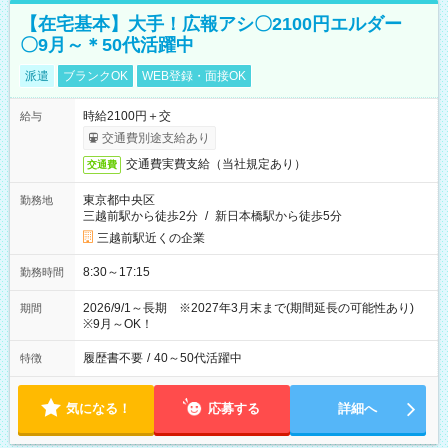
【在宅基本】大手！広報アシ〇2100円エルダー
〇9月～＊50代活躍中
派遣
ブランクOK
WEB登録・面接OK
時給2100円＋交
給与
交通費別途支給あり
交通費実費支給（当社規定あり）
交通費
東京都中央区
勤務地
三越前駅から徒歩2分
/
新日本橋駅から徒歩5分
三越前駅近くの企業
8:30～17:15
勤務時間
2026/9/1～長期 ※2027年3月末まで(期間延長の可能性あり)
期間
※9月～OK！
履歴書不要
/
40～50代活躍中
特徴
気になる！
応募する
詳細へ