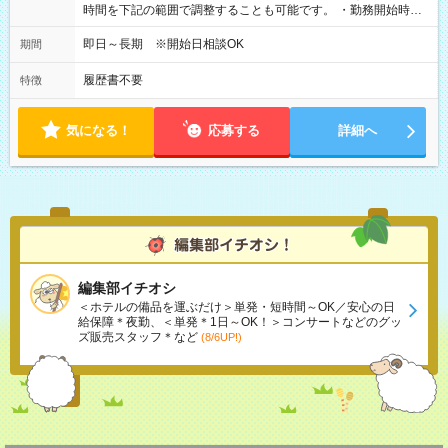
時間を下記の範囲で調整することも可能です。 ・勤務開始時
間 09:00～10:00 ・勤務終了時間 16:00～17:15 ・実働
05:00～07:15
即日～長期 ※開始日相談OK
期間
履歴書不要
特徴
気になる！
応募する
詳細へ
編集部イチオシ
＜ホテルの備品を運ぶだけ＞単発・短時間～OK／安心の日
給保障＊夜勤、＜単発＊1日～OK！＞コンサートなどのグッ
ズ販売スタッフ＊など
(8/6UP!)