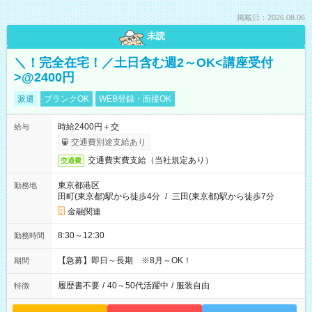
掲載日：2026.08.06
未読
＼！完全在宅！／土日含む週2～OK<講座受付
>@2400円
派遣
ブランクOK
WEB登録・面接OK
時給2400円＋交
給与
交通費別途支給あり
交通費実費支給（当社規定あり）
交通費
東京都港区
勤務地
田町(東京都)駅から徒歩4分
/
三田(東京都)駅から徒歩7分
金融関連
8:30～12:30
勤務時間
【急募】即日～長期 ※8月～OK！
期間
履歴書不要
/
40～50代活躍中
/
服装自由
特徴