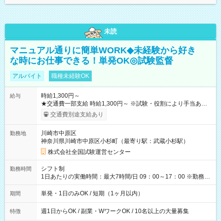
未読
マニュアル通りに簡単WORK◆未経験から好き
な時にお仕事できる！単発OK◎試験監督
アルバイト
職種未経験OK
時給1,300円～
給与
★交通費一部支給 時給1,300円～ ※試験・役割により手当あり
※勤務回数により昇給あり 【即給（前払い）オプションあ
交通費別途支給あり
り！】 希望される場合、勤務から1週間ほどで給与の一部を受け
取れます。 ※手数料418円がかかります。 【過去試験日の収入
川崎市中原区
勤務地
例】 ・河合塾模擬試験 8:30～17:30（休憩1時間） 時給1,300円
神奈川県川崎市中原区小杉町（最寄り駅：武蔵小杉駅）
×8時間＝日収10,400円＋交通費 ※当日の役割により時給＋100
円の場合あり ・国家試験 7:00～13:30（休憩なし） 時給1,300
株式会社全国試験運営センター
円（役割手当＋100円）×6時間＝日収8,400円＋交通費 【試用期
間】試用期間なし
シフト制
勤務時間
1日あたりの実働時間：最大7時間/日 09：00～17：00 ※勤務時
間は 試験により異なります。
単発・1日のみOK / 短期（1ヶ月以内）
期間
週1日からOK / 副業・WワークOK / 10名以上の大量募集
特徴