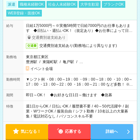
派遣
職種未経験OK
社会人未経験OK
大学生歓迎
ブランクOK
WEB登録・面接OK
日給1万5000円～※実働5時間で日給7000円のお仕事もありま
給与
す ◆日払い・週払いOK！（規定あり）◆お仕事によって日給
も異なります
交通費別途支給あり
交通費別途支給あり(勤務地により異なります)
交通費
東京都江東区
勤務地
豊洲駅
/
東陽町駅
/
亀戸駅
/
…
イベント会場
▼シフト例 ・08：00～19：00 ・09：00～18：00 ・10：00～
勤務時間
17：00 ・13：00～22：00 ・16：00～21：00 など多数！ ※お
仕事により勤務時間が異なります
即日～OK！ ◆お好きな日1日～働けます ◆急募
期間
週1日からOK
/
日払いOK
/
履歴書不要
/
40～50代活躍中
/
副
特徴
業・WワークOK
/
服装自由
/
シフト勤務
/
10名以上の大量募
集
/
電話対応なし
/
パソコンスキル不要
気になる！
応募する
詳細へ