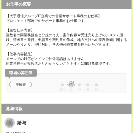
お仕事の概要
【大手通信グループIT企業での営業サポート事務のお仕事】
プロジェクト部署でのサポート事務のお仕事です。
【主な仕事内容】
複数名の同業務担当と分担のうえ、案件内容や受注売り上げのシステム登
録、請求書の発行、申請書や契約書の作成、地方支社への業務依頼に関する
メールやりとり、押印対応、その他付随業務を担当いただきます。
【仕事内容補足】
メールでの対応がメインで社外電話はありません。
同業務担当が複数名おりわからないこともすぐに聞ける環境です。
職場の雰囲気
年齢層
20代
30
40
50
60
募集情報
給与