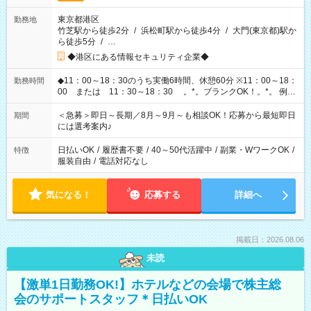
東京都港区
勤務地
竹芝駅から徒歩2分
/
浜松町駅から徒歩4分
/
大門(東京都)駅か
ら徒歩5分
/
…
◆港区にある情報セキュリティ企業◆
◆11：00～18：30のうち実働6時間、休憩60分 ※11：00～18：
勤務時間
00 または 11：30～18：30 。*。ブランクOK！。*。 例え
ば前職が、 在宅/財団法人/事務/コールセンター/受付/販売/カフェ
スタッフ スイーツ販売/ホテルフロント/化粧品販売/など 様々な
＜急募＞即日～長期／8月～9月～も相談OK！応募から最短即日
期間
業界から入社して活躍されています♪
には選考案内♪
日払いOK
/
履歴書不要
/
40～50代活躍中
/
副業・WワークOK
/
特徴
服装自由
/
電話対応なし
気になる！
応募する
詳細へ
掲載日：2026.08.06
未読
【激単1日勤務OK!】ホテルなどの会場で株主総
会のサポートスタッフ＊日払いOK