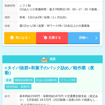
円（役割手当＋100円）×6時間＝日収8,400円＋交通費 【試用期
間】試用期間なし
シフト制
勤務時間
1日あたりの実働時間：最大7時間/日 09：00～17：00 ※勤務時
間は 試験により異なります。
単発・1日のみOK / 短期（1ヶ月以内）
期間
週1日からOK / 副業・WワークOK / 10名以上の大量募集
特徴
気になる！
応募する
詳細へ
未読
<タイパ抜群>和菓子のパック詰め／軽作業（夜
勤）
派遣
職種未経験OK
社会人未経験OK
ブランクOK
WEB登録・面接OK
基本時給1500円・深夜時給1875円 ※交通費全額支給（規定あ
給与
り） 【月収例】28.5万円（20日勤務＋深夜120h ※残業なしの場
合）