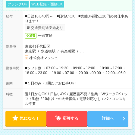
ブランクOK
WEB登録・面接OK
■日給16,840円～ ■日払いOK ■実働3時間5,120円のお仕事あ
給与
ります！
交通費別途支給あり
一部支給
交通費
東京都千代田区
勤務地
東京駅
/
水道橋駅
/
有楽町駅
/
…
株式会社マッシュ
■シフト例 ・07:00～19:30 ・09:00～12:00 ・10:00～17:00 ・
勤務時間
18:00～23:00 ・19:00～07:00 ・20:00～09:00 ・22:00～06:00
etc ★最短で3時間で5,120円のお仕事から 15時間で2万円近く稼
げるお仕事も！ ご希望のお時間に合わせてご紹介！ ※シフトは
■１日のみ・1回だけお仕事OK！
期間
現場によって異なります。 ※勿論、休憩時間はあるのでご安心
ください！
週1日からOK
/
日払いOK
/
履歴書不要
/
副業・WワークOK
/
シ
特徴
フト勤務
/
10名以上の大量募集
/
電話対応なし
/
パソコンスキ
ル不要
気になる！
応募する
詳細へ