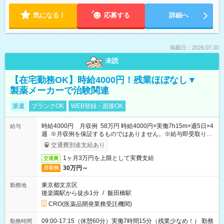
気になる！
応募する
詳細へ
掲載日：2026.07.30
未読
【在宅勤務OK】時給4000円！残業ほぼなし▼
製薬メーカーで治験関連
派遣
ブランクOK
WEB登録・面接OK
時給4000円 月収例 58万円 時給4000円×実働7h15m×週5日×4
給与
週 ※月収例を保証するものではありません。※給与即受取りサ
ービス利用可（利用条件有）
交通費別途支給あり
1ヶ月3万円を上限として実費支給
交通費
30万円～
月収例
東京都文京区
勤務地
後楽園駅から徒歩1分
/
飯田橋駅
CRO(医薬品開発業務受託機関)
09:00-17:15（休憩60分）実働7時間15分（残業少なめ！） 勤務
勤務時間