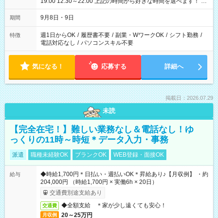
19:00 12:30～22:00 上記の時間から好きな時間を選べます！ ※
時間は変更となる可能性があります
9月8日・9日
期間
週1日からOK
/
履歴書不要
/
副業・WワークOK
/
シフト勤務
/
特徴
電話対応なし
/
パソコンスキル不要
気になる！
応募する
詳細へ
掲載日：2026.07.29
未読
【完全在宅！】難しい業務なし＆電話なし！ゆ
っくりの11時～時短＊データ入力・事務
派遣
職種未経験OK
ブランクOK
WEB登録・面接OK
◆時給1,700円＊日払い・週払いOK＊昇給あり♪【月収例】 ・約
給与
204,000円 （時給1,700円 × 実働6h × 20日）
交通費別途支給あり
◆全額支給 ＊家が少し遠くても安心！
交通費
20～25万円
月収例