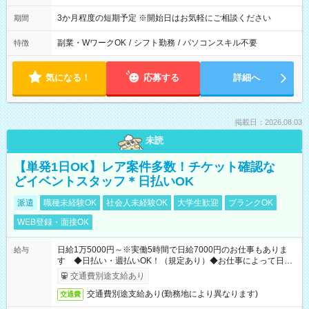
3か月程度の短期予定 ※開始日はお気軽にご相談ください
期間
副業・WワークOK
/
シフト勤務
/
パソコンスキル不要
特徴
気になる！
応募する
詳細へ
掲載日：2026.08.03
未読
【単発1日OK】レア案件多数！チケット確認な
どイベントスタッフ＊日払いOK
派遣
職種未経験OK
社会人未経験OK
大学生歓迎
ブランクOK
WEB登録・面接OK
日給1万5000円～※実働5時間で日給7000円のお仕事もありま
給与
す ◆日払い・週払いOK！（規定あり）◆お仕事によって日給
も異なります
交通費別途支給あり
交通費別途支給あり(勤務地により異なります)
交通費