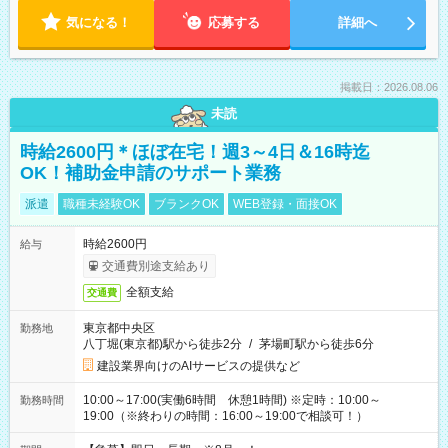
気になる！
応募する
詳細へ
掲載日：2026.08.06
未読
時給2600円＊ほぼ在宅！週3～4日＆16時迄
OK！補助金申請のサポート業務
派遣
職種未経験OK
ブランクOK
WEB登録・面接OK
時給2600円
給与
交通費別途支給あり
全額支給
交通費
東京都中央区
勤務地
八丁堀(東京都)駅から徒歩2分
/
茅場町駅から徒歩6分
建設業界向けのAIサービスの提供など
10:00～17:00(実働6時間 休憩1時間) ※定時：10:00～
勤務時間
19:00（※終わりの時間：16:00～19:00で相談可！）