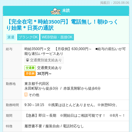
掲載日：2026.08.06
未読
【完全在宅＊時給3500円】電話無し！朝ゆっく
り始業＊日英の通訳
派遣
ブランクOK
WEB登録・面接OK
時給3500円＋交 【月収例】630,000円～ ■給与の前払いが可
給与
能な速払いサービスあり
交通費別途支給あり
交通費支給あり
交通費
30万円～
月収例
東京都千代田区
勤務地
永田町駅から徒歩3分
/
赤坂見附駅から徒歩6分
その他
9:30～18:15 ※残業はほとんどありません。※休憩60分。
勤務時間
【急募】即日～長期 ※開始日はご相談可能です！ ※8月～！
期間
履歴書不要
/
服装自由
/
電話対応なし
特徴