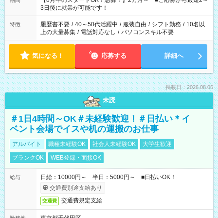
【8月中のスタートOK！急募！】2カ月～ ■ご応募から最短2～
期間
ね。 ※Wワーク希望の方へ 今ご覧のお仕事で希望する勤務時間
3日後に就業が可能です！
と、もう1つのお仕事の勤務時間。 合計で週40時間を超える場
合は応募できません。
履歴書不要
/
40～50代活躍中
/
服装自由
/
シフト勤務
/
10名以
特徴
上の大量募集
/
電話対応なし
/
パソコンスキル不要
気になる！
応募する
詳細へ
掲載日：2026.08.06
未読
＃1日4時間～OK＃未経験歓迎！＃日払い＊イ
ベント会場でイスや机の運搬のお仕事
アルバイト
職種未経験OK
社会人未経験OK
大学生歓迎
ブランクOK
WEB登録・面接OK
日給：10000円～ 半日：5000円～ ■日払いOK！
給与
交通費別途支給あり
交通費規定支給
交通費