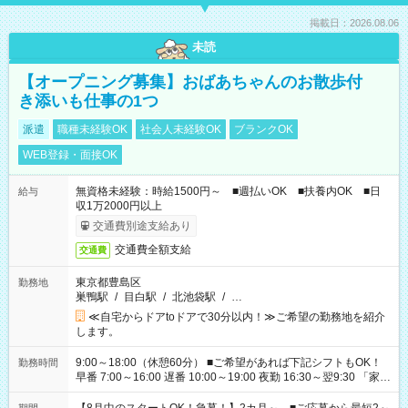
掲載日：2026.08.06
未読
【オープニング募集】おばあちゃんのお散歩付
き添いも仕事の1つ
派遣
職種未経験OK
社会人未経験OK
ブランクOK
WEB登録・面接OK
無資格未経験：時給1500円～ ■週払いOK ■扶養内OK ■日
給与
収1万2000円以上
交通費別途支給あり
交通費全額支給
交通費
東京都豊島区
勤務地
巣鴨駅
/
目白駅
/
北池袋駅
/
…
≪自宅からドアtoドアで30分以内！≫ご希望の勤務地を紹介
します。
9:00～18:00（休憩60分） ■ご希望があれば下記シフトもOK！
勤務時間
早番 7:00～16:00 遅番 10:00～19:00 夜勤 16:30～翌9:30 「家族
と休みを合わせたい」 「余裕を持って夕飯の準備がしたい」
「できれば残業はしたくない」 など、ご希望を教えてください