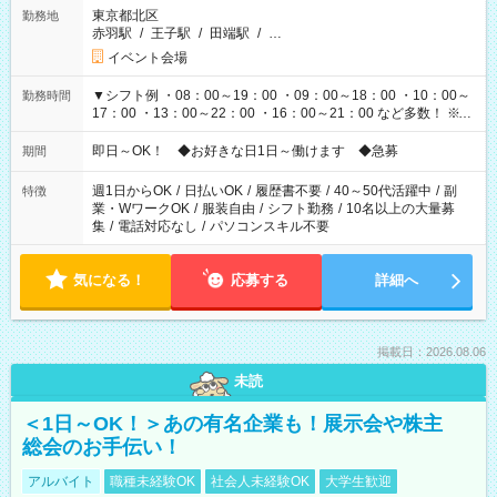
東京都北区
勤務地
赤羽駅
/
王子駅
/
田端駅
/
…
イベント会場
▼シフト例 ・08：00～19：00 ・09：00～18：00 ・10：00～
勤務時間
17：00 ・13：00～22：00 ・16：00～21：00 など多数！ ※お
仕事により勤務時間が異なります
即日～OK！ ◆お好きな日1日～働けます ◆急募
期間
週1日からOK
/
日払いOK
/
履歴書不要
/
40～50代活躍中
/
副
特徴
業・WワークOK
/
服装自由
/
シフト勤務
/
10名以上の大量募
集
/
電話対応なし
/
パソコンスキル不要
気になる！
応募する
詳細へ
掲載日：2026.08.06
未読
＜1日～OK！＞あの有名企業も！展示会や株主
総会のお手伝い！
アルバイト
職種未経験OK
社会人未経験OK
大学生歓迎