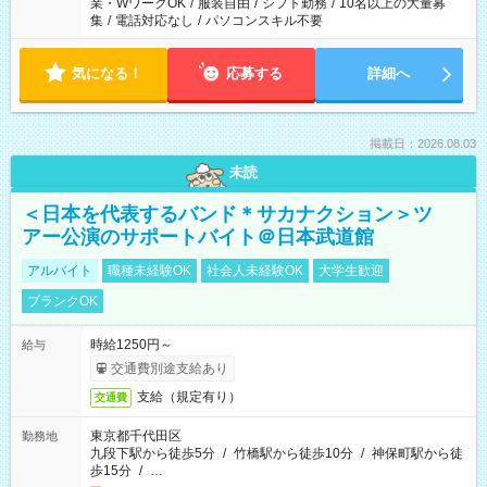
業・WワークOK
/
服装自由
/
シフト勤務
/
10名以上の大量募
集
/
電話対応なし
/
パソコンスキル不要
気になる！
応募する
詳細へ
掲載日：2026.08.03
未読
＜日本を代表するバンド＊サカナクション＞ツ
アー公演のサポートバイト＠日本武道館
アルバイト
職種未経験OK
社会人未経験OK
大学生歓迎
ブランクOK
時給1250円～
給与
交通費別途支給あり
支給（規定有り）
交通費
東京都千代田区
勤務地
九段下駅から徒歩5分
/
竹橋駅から徒歩10分
/
神保町駅から徒
歩15分
/
…