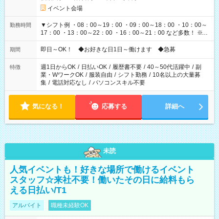
イベント会場
▼シフト例 ・08：00～19：00 ・09：00～18：00 ・10：00～
勤務時間
17：00 ・13：00～22：00 ・16：00～21：00 など多数！ ※お
仕事により勤務時間が異なります
即日～OK！ ◆お好きな日1日～働けます ◆急募
期間
週1日からOK
/
日払いOK
/
履歴書不要
/
40～50代活躍中
/
副
特徴
業・WワークOK
/
服装自由
/
シフト勤務
/
10名以上の大量募
集
/
電話対応なし
/
パソコンスキル不要
気になる！
応募する
詳細へ
未読
人気イベントも！好きな場所で働けるイベント
スタッフ☆来社不要！働いたその日に給料もら
える日払い/T1
アルバイト
職種未経験OK