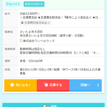
アルバイト
職種未経験OK
日給13,000円～
給与
＋交通費支給 ★交通費全額支給！ ┗案件により規定あり ★日払
いOK！（規定あり） ┗働いたその日に現金GET♪ お仕事後はコ
交通費別途支給あり
ンビニATMから 日払い分を引き落とせます！ 【試用期間】試
用期間なし
さいたま市大宮区
勤務地
埼玉県さいたま市大宮区錦町（最寄り駅：大宮駅）
株式会社ワンベルウッズ
勤務時間は指定なし
勤務時間
変形労働時間制 想定労働時間160時間/月 【シフト例】 ・8：00
～21：00
単発・1日のみOK
期間
週1日からOK / 日払いOK / 副業・WワークOK / 10名以上の大量
特徴
募集
気になる！
応募する
詳細へ
未読