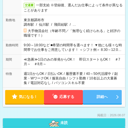
一部支給 ※登録後、選んだお仕事によって条件が異なる
交通費
ことがあります
東京都調布市
勤務地
調布駅
/
仙川駅
/
飛田給駅
/
…
大手物流会社（年齢不問／「無理なく続けられる」と好評の
職場です！）
9:00～18:00など ■希望の時間帯を選べます！ ▼他にも様々な時
勤務時間
間帯でお仕事をご用意しています！ ＜シフト例＞ 8:30～12:00
17:00～22:00 13:00～22:00 22:00～翌6:00 など
≪急募≫1日のみの単発からOK！ 即日スタートもOK！ ＃7
期間
月～ ＃8月～
週1日からOK
/
日払いOK
/
履歴書不要
/
40～50代活躍中
/
副
特徴
業・WワークOK
/
服装自由
/
シフト勤務
/
10名以上の大量募
集
/
電話対応なし
/
パソコンスキル不要
気になる！
応募する
詳細へ
掲載日：2026.08.07
未読