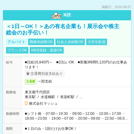
掲載日：2026.08.07
未読
＜1日～OK！＞あの有名企業も！展示会や株主
総会のお手伝い！
アルバイト
職種未経験OK
社会人未経験OK
大学生歓迎
ブランクOK
WEB登録・面接OK
■日給16,840円～ ■日払いOK ■実働3時間5,120円のお仕事あ
給与
ります！
交通費別途支給あり
一部支給
交通費
東京都千代田区
勤務地
東京駅
/
水道橋駅
/
有楽町駅
/
…
株式会社マッシュ
■シフト例 ・07:00～19:30 ・09:00～12:00 ・10:00～17:00 ・
勤務時間
18:00～23:00 ・19:00～07:00 ・20:00～09:00 ・22:00～06:00
etc ★最短で3時間で5,120円のお仕事から 15時間で2万円近く稼
げるお仕事も！ ご希望のお時間に合わせてご紹介！ ※シフトは
■１日のみ・1回だけお仕事OK！
期間
現場によって異なります。 ※勿論、休憩時間はあるのでご安心