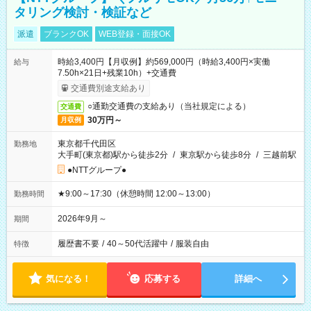
タリング検討・検証など
派遣
ブランクOK
WEB登録・面接OK
時給3,400円【月収例】約569,000円（時給3,400円×実働
給与
7.50h×21日+残業10h）+交通費
交通費別途支給あり
○通勤交通費の支給あり（当社規定による）
交通費
30万円～
月収例
東京都千代田区
勤務地
大手町(東京都)駅から徒歩2分
/
東京駅から徒歩8分
/
三越前駅
●NTTグループ●
★9:00～17:30（休憩時間 12:00～13:00）
勤務時間
2026年9月～
期間
履歴書不要
/
40～50代活躍中
/
服装自由
特徴
気になる！
応募する
詳細へ