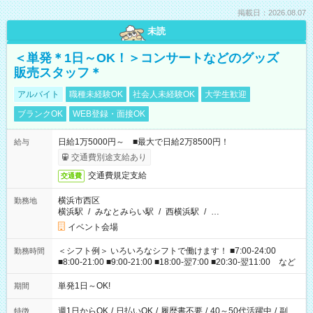
掲載日：2026.08.07
未読
＜単発＊1日～OK！＞コンサートなどのグッズ
販売スタッフ＊
アルバイト
職種未経験OK
社会人未経験OK
大学生歓迎
ブランクOK
WEB登録・面接OK
日給1万5000円～ ■最大で日給2万8500円！
給与
交通費別途支給あり
交通費規定支給
交通費
横浜市西区
勤務地
横浜駅
/
みなとみらい駅
/
西横浜駅
/
…
イベント会場
＜シフト例＞ いろいろなシフトで働けます！ ■7:00-24:00
勤務時間
■8:00-21:00 ■9:00-21:00 ■18:00-翌7:00 ■20:30-翌11:00 など
単発1日～OK!
期間
週1日からOK
/
日払いOK
/
履歴書不要
/
40～50代活躍中
/
副
特徴