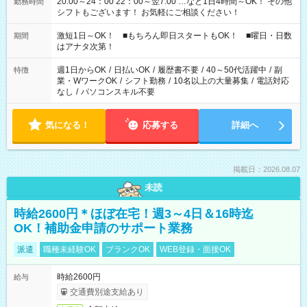
20:00～24：00 22：00～翌7:00 …など1日4時間～OK！ その他
勤務時間
シフトもございます！ お気軽にご相談ください！
激短1日～OK！ ■もちろん即日スタートもOK！ ■曜日・日数
期間
はアナタ次第！
週1日からOK
/
日払いOK
/
履歴書不要
/
40～50代活躍中
/
副
特徴
業・WワークOK
/
シフト勤務
/
10名以上の大量募集
/
電話対応
なし
/
パソコンスキル不要
気になる！
応募する
詳細へ
掲載日：2026.08.07
未読
時給2600円＊ほぼ在宅！週3～4日＆16時迄
OK！補助金申請のサポート業務
派遣
職種未経験OK
ブランクOK
WEB登録・面接OK
時給2600円
給与
交通費別途支給あり