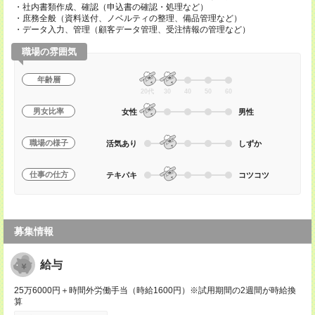
・社内書類作成、確認（申込書の確認・処理など）
・庶務全般（資料送付、ノベルティの整理、備品管理など）
・データ入力、管理（顧客データ管理、受注情報の管理など）
職場の雰囲気
年齢層
20代
30
40
50
60
男女比率
女性
男性
職場の様子
活気あり
しずか
仕事の仕方
テキパキ
コツコツ
募集情報
給与
25万6000円＋時間外労働手当（時給1600円）※試用期間の2週間が時給換
算