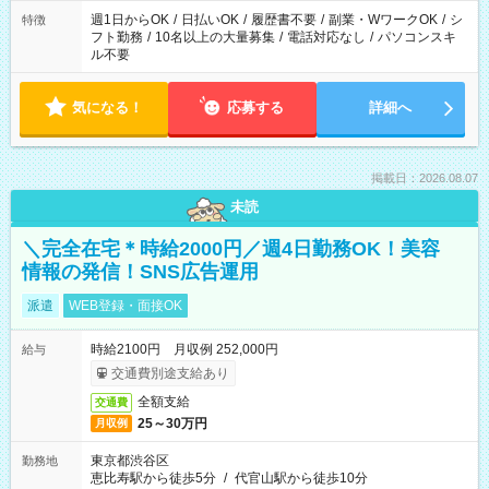
ください！
週1日からOK
/
日払いOK
/
履歴書不要
/
副業・WワークOK
/
シ
特徴
フト勤務
/
10名以上の大量募集
/
電話対応なし
/
パソコンスキ
ル不要
気になる！
応募する
詳細へ
掲載日：2026.08.07
未読
＼完全在宅＊時給2000円／週4日勤務OK！美容
情報の発信！SNS広告運用
派遣
WEB登録・面接OK
時給2100円 月収例 252,000円
給与
交通費別途支給あり
全額支給
交通費
25～30万円
月収例
東京都渋谷区
勤務地
恵比寿駅から徒歩5分
/
代官山駅から徒歩10分