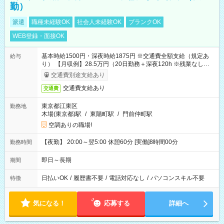
勤）
派遣
職種未経験OK
社会人未経験OK
ブランクOK
WEB登録・面接OK
基本時給1500円・深夜時給1875円 ※交通費全額支給（規定あ
給与
り） 【月収例】28.5万円（20日勤務＋深夜120h ※残業なしの場
合）
交通費別途支給あり
交通費支給あり
交通費
東京都江東区
勤務地
木場(東京都)駅
/
東陽町駅
/
門前仲町駅
空調ありの職場!
【夜勤】 20:00～翌5:00 休憩60分 [実働]8時間00分
勤務時間
即日～長期
期間
日払いOK
/
履歴書不要
/
電話対応なし
/
パソコンスキル不要
特徴
気になる！
応募する
詳細へ