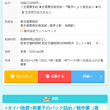
日給13,000円～
給与
＋交通費支給 ★交通費全額支給！ ┗案件により規定あり ★日払
いOK！（規定あり） ┗働いたその日に現金GET♪ お仕事後はコ
交通費別途支給あり
ンビニATMから 日払い分を引き落とせます！ 【試用期間】試
用期間なし
東京都豊島区
勤務地
東京都豊島区南池袋（最寄り駅：池袋駅）
株式会社ワンベルウッズ
勤務時間は指定なし
勤務時間
変形労働時間制 想定労働時間160時間/月 【シフト例】 ・8：00
～21：00
単発・1日のみOK
期間
週1日からOK / 日払いOK / 副業・WワークOK / 10名以上の大量
特徴
募集
気になる！
応募する
詳細へ
未読
<タイパ抜群>和菓子のパック詰め／軽作業（夜