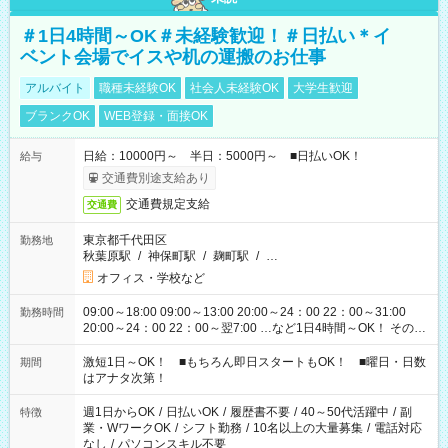
＃1日4時間～OK＃未経験歓迎！＃日払い＊イ
ベント会場でイスや机の運搬のお仕事
アルバイト
職種未経験OK
社会人未経験OK
大学生歓迎
ブランクOK
WEB登録・面接OK
日給：10000円～ 半日：5000円～ ■日払いOK！
給与
交通費別途支給あり
交通費規定支給
交通費
東京都千代田区
勤務地
秋葉原駅
/
神保町駅
/
麹町駅
/
…
オフィス・学校など
09:00～18:00 09:00～13:00 20:00～24：00 22：00～31:00
勤務時間
20:00～24：00 22：00～翌7:00 …など1日4時間～OK！ その他
シフトもございます！ お気軽にご相談ください！
激短1日～OK！ ■もちろん即日スタートもOK！ ■曜日・日数
期間
はアナタ次第！
週1日からOK
/
日払いOK
/
履歴書不要
/
40～50代活躍中
/
副
特徴
業・WワークOK
/
シフト勤務
/
10名以上の大量募集
/
電話対応
なし
/
パソコンスキル不要