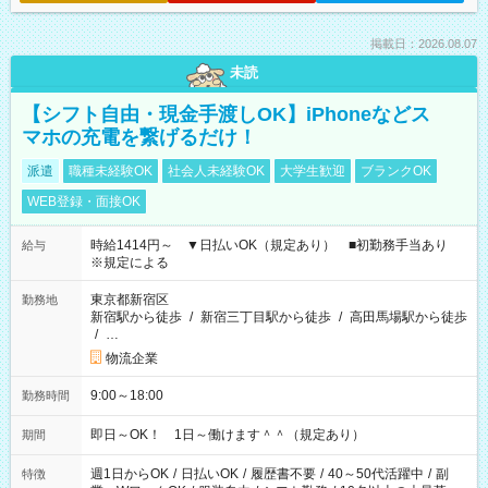
掲載日：2026.08.07
未読
【シフト自由・現金手渡しOK】iPhoneなどス
マホの充電を繋げるだけ！
派遣
職種未経験OK
社会人未経験OK
大学生歓迎
ブランクOK
WEB登録・面接OK
時給1414円～ ▼日払いOK（規定あり） ■初勤務手当あり
給与
※規定による
東京都新宿区
勤務地
新宿駅から徒歩
/
新宿三丁目駅から徒歩
/
高田馬場駅から徒歩
/
…
物流企業
9:00～18:00
勤務時間
即日～OK！ 1日～働けます＾＾（規定あり）
期間
週1日からOK
/
日払いOK
/
履歴書不要
/
40～50代活躍中
/
副
特徴