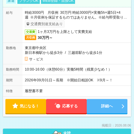
派遣
ブランクOK
WEB登録・面接OK
時給3000円 月収例 30万円 時給3000円×実働5h×週5日×4
給与
週 ※月収例を保証するものではありません。※給与即受取りサ
ービス利用可（利用条件有）
交通費別途支給あり
1ヶ月3万円を上限として実費支給
交通費
30万円～
月収例
東京都中央区
勤務地
新日本橋駅から徒歩3分
/
三越前駅から徒歩1分
サ－ビス
10:00-16:00（休憩60分）実働5時間（残業少なめ！）
勤務時間
2026年09月01日～長期 ※開始日相談OK ※9月～！
期間
履歴書不要
特徴
気になる！
応募する
詳細へ
掲載日：2026.08.06
未読