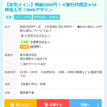
【在宅メイン】時給2000円！≪旅行代理店≫16
時迄も可！Webデザイン
派遣
ブランクOK
WEB登録・面接OK
時給2000円＋交 【月収例】382,500円～ ■給与の前払いが可
給与
能な速払いサービスあり
交通費別途支給あり
交通費支給あり
交通費
30万円～
月収例
東京都渋谷区
勤務地
恵比寿駅から徒歩7分
旅行サービス会社
10:00～19:00 ※休憩60分。10時～16時の勤務なども相談可能
勤務時間
です。
【急募】即日～長期
期間
履歴書不要
特徴
気になる！
応募する
詳細へ