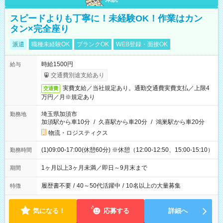
スピードよりも丁寧に！未経験OK！作業はカン
タン×完全座り
派遣
職種未経験OK
ブランクOK
WEB登録・面接OK
時給1500円
給与
交通費別途支給あり
実費支給／当社規定あり。通勤交通費実費支払／上限4
交通費
万円／月※規定あり
埼玉県加須市
勤務地
加須駅から車10分
/
久喜駅から車20分
/
鴻巣駅から車20分
物流・ロジスティクス
(1)09:00-17:00(休憩60分) ※休憩（12:00-12:50、15:00-15:10）
勤務時間
1ヶ月以上3ヶ月未満／即日～9月末まで
期間
履歴書不要
/
40～50代活躍中
/
10名以上の大量募集
特徴
気になる！
応募する
詳細へ