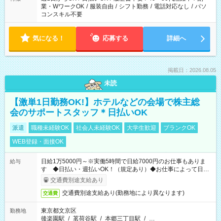
業・WワークOK
/
服装自由
/
シフト勤務
/
電話対応なし
/
パソ
コンスキル不要
気になる！
応募する
詳細へ
掲載日：2026.08.05
未読
【激単1日勤務OK!】ホテルなどの会場で株主総
会のサポートスタッフ＊日払いOK
派遣
職種未経験OK
社会人未経験OK
大学生歓迎
ブランクOK
WEB登録・面接OK
日給1万5000円～※実働5時間で日給7000円のお仕事もありま
給与
す ◆日払い・週払いOK！（規定あり）◆お仕事によって日給
も異なります
交通費別途支給あり
交通費別途支給あり(勤務地により異なります)
交通費
東京都文京区
勤務地
後楽園駅
/
茗荷谷駅
/
本郷三丁目駅
/
…