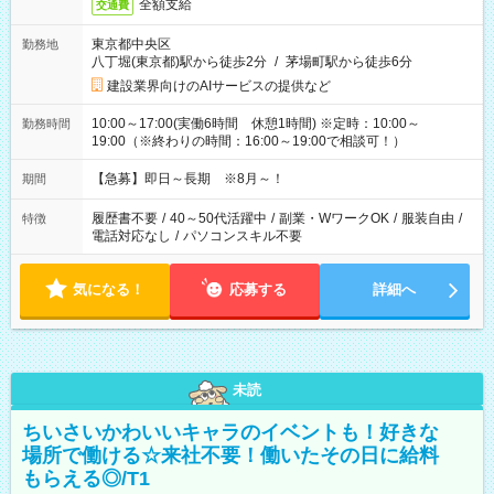
全額支給
交通費
東京都中央区
勤務地
八丁堀(東京都)駅から徒歩2分
/
茅場町駅から徒歩6分
建設業界向けのAIサービスの提供など
10:00～17:00(実働6時間 休憩1時間) ※定時：10:00～
勤務時間
19:00（※終わりの時間：16:00～19:00で相談可！）
【急募】即日～長期 ※8月～！
期間
履歴書不要
/
40～50代活躍中
/
副業・WワークOK
/
服装自由
/
特徴
電話対応なし
/
パソコンスキル不要
気になる！
応募する
詳細へ
未読
ちいさいかわいいキャラのイベントも！好きな
場所で働ける☆来社不要！働いたその日に給料
もらえる◎/T1