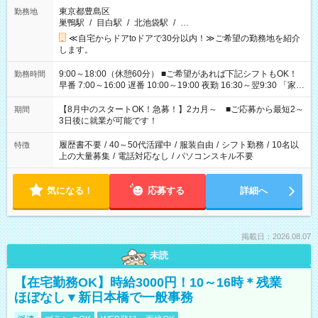
東京都豊島区
勤務地
巣鴨駅
/
目白駅
/
北池袋駅
/
…
≪自宅からドアtoドアで30分以内！≫ご希望の勤務地を紹介
します。
9:00～18:00（休憩60分） ■ご希望があれば下記シフトもOK！
勤務時間
早番 7:00～16:00 遅番 10:00～19:00 夜勤 16:30～翌9:30 「家族
と休みを合わせたい」 「余裕を持って夕飯の準備がしたい」
「できれば残業はしたくない」 など、ご希望を教えてください
【8月中のスタートOK！急募！】2カ月～ ■ご応募から最短2～
期間
ね。 ※Wワーク希望の方へ 今ご覧のお仕事で希望する勤務時間
3日後に就業が可能です！
と、もう1つのお仕事の勤務時間。 合計で週40時間を超える場
合は応募できません。
履歴書不要
/
40～50代活躍中
/
服装自由
/
シフト勤務
/
10名以
特徴
上の大量募集
/
電話対応なし
/
パソコンスキル不要
気になる！
応募する
詳細へ
掲載日：2026.08.07
未読
【在宅勤務OK】時給3000円！10～16時＊残業
ほぼなし▼新日本橋で一般事務