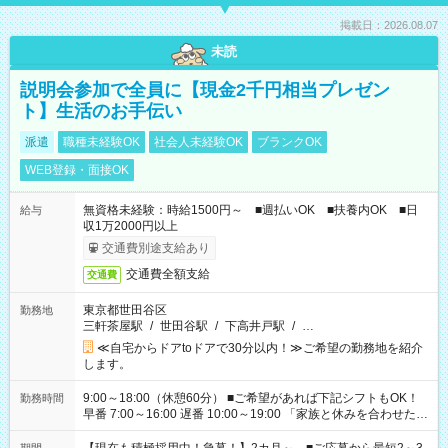
掲載日：2026.08.07
未読
説明会参加で全員に【現金2千円相当プレゼン
ト】生活のお手伝い
派遣
職種未経験OK
社会人未経験OK
ブランクOK
WEB登録・面接OK
無資格未経験：時給1500円～ ■週払いOK ■扶養内OK ■日
給与
収1万2000円以上
交通費別途支給あり
交通費全額支給
交通費
東京都世田谷区
勤務地
三軒茶屋駅
/
世田谷駅
/
下高井戸駅
/
…
≪自宅からドアtoドアで30分以内！≫ご希望の勤務地を紹介
します。
9:00～18:00（休憩60分） ■ご希望があれば下記シフトもOK！
勤務時間
早番 7:00～16:00 遅番 10:00～19:00 「家族と休みを合わせた
い」 「余裕を持って夕飯の準備がしたい」 「できれば残業はし
たくない」 など、ご希望を教えてくださいね。 ※Wワーク希望