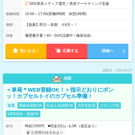
SNS美容メディア運営／美容マーケティング支援
10:00～17:00(実働6時間 休憩1時間)
勤務時間
【急募】即日～長期 ※8月～！
期間
履歴書不要
/
40～50代活躍中
/
服装自由
特徴
気になる！
応募する
詳細へ
掲載日：2026.08.07
未読
＜単発＊WEB登録OK！＞指示どおりにポン
ッ！カプセルトイのカプセル準備！
派遣
職種未経験OK
社会人未経験OK
大学生歓迎
ブランクOK
WEB登録・面接OK
時給1500円 ■現金日払いもOK（規定あり）
給与
交通費別途支給あり