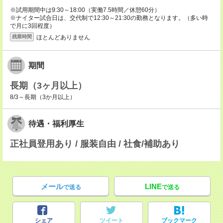
※試用期間中は9:30～18:00（実働7.5時間／休憩60分）
※ナイター試合日は、交代制で12:30～21:30の勤務となります。（多い時
で月に3回程度）
ほとんどありません
残業時間
期間
長期（3ヶ月以上）
8/3～長期（3か月以上）
待遇・福利厚生
正社員登用あり / 服装自由 / 社食/補助あり
メール
LINE
で送る
で送る
シェア
ツイート
ブックマーク