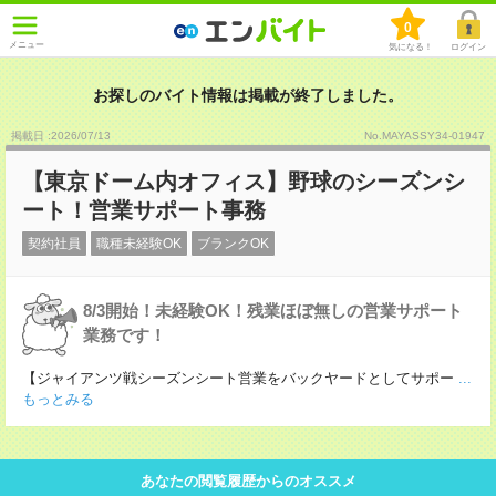
0
メニュー
気になる！
ログイン
お探しのバイト情報は掲載が終了しました。
掲載日 :2026
/
07
/
13
No.MAYASSY34-01947
【東京ドーム内オフィス】野球のシーズンシ
ート！営業サポート事務
契約社員
職種未経験OK
ブランクOK
8/3開始！未経験OK！残業ほぼ無しの営業サポート
業務です！
【ジャイアンツ戦シーズンシート営業をバックヤードとしてサポー
...
もっとみる
あなたの閲覧履歴からのオススメ