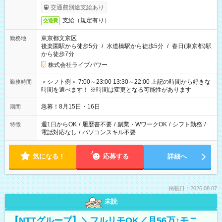
交通費別途支給あり
支給（規定有り）
交通費
東京都文京区
勤務地
後楽園駅から徒歩5分
/
水道橋駅から徒歩5分
/
春日(東京都)駅
から徒歩7分
株式会社ライブパワー
＜シフト例＞ 7:00～23:00 13:30～22:00 上記の時間から好きな
勤務時間
時間を選べます！ ※時間は変更となる可能性があります
急募！8月15日・16日
期間
週1日からOK
/
履歴書不要
/
副業・WワークOK
/
シフト勤務
/
特徴
電話対応なし
/
パソコンスキル不要
気になる！
応募する
詳細へ
掲載日：2026.08.07
未読
【NTTグループ】＼フルリモOK／月56万↑モニ