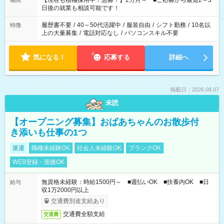
【現在も積極採用中！急募！】2カ月～ ■ご応募から最短2～3
期間
の方へ 今ご覧のお仕事で希望する勤務時間と、もう1つのお仕事
日後の就業も相談可能です！
の勤務時間。 合計で週40時間を超える場合は応募できません。
履歴書不要
/
40～50代活躍中
/
服装自由
/
シフト勤務
/
10名以
特徴
上の大量募集
/
電話対応なし
/
パソコンスキル不要
気になる！
応募する
詳細へ
掲載日：2026.08.07
未読
【オープニング募集】おばあちゃんのお散歩付
き添いも仕事の1つ
派遣
職種未経験OK
社会人未経験OK
ブランクOK
WEB登録・面接OK
無資格未経験：時給1500円～ ■週払いOK ■扶養内OK ■日
給与
収1万2000円以上
交通費別途支給あり
交通費全額支給
交通費