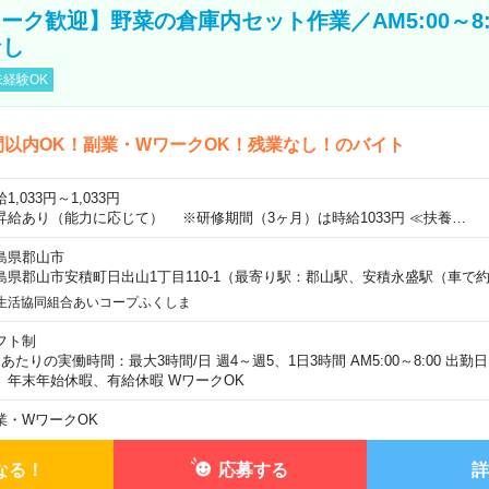
ーク歓迎】野菜の倉庫内セット作業／AM5:00～8:
なし
経験OK
間以内OK！副業・WワークOK！残業なし！のバイト
1,033円～1,033円
昇給あり（能力に応じて） ※研修期間（3ヶ月）は時給1033円 ≪扶養…
島県郡山市
島県郡山市安積町日出山1丁目110-1（最寄り駅：郡山駅、安積永盛駅（車で約
生活協同組合あいコープふくしま
フト制
日あたりの実働時間：最大3時間/日 週4～週5、1日3時間 AM5:00～8:00 出
、年末年始休暇、有給休暇 WワークOK
業・WワークOK
なる！
応募する
詳