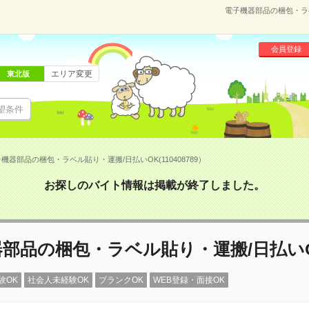
電子機器部品の梱包・ラベ
会員登録
エリア変更
東北版
望条件
機器部品の梱包・ラベル貼り・運搬/日払いOK(110408789）
お探しのバイト情報は掲載が終了しました。
部品の梱包・ラベル貼り・運搬/日払い
験OK
社会人未経験OK
ブランクOK
WEB登録・面接OK