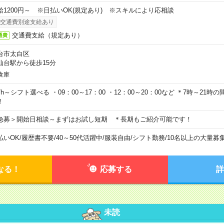
給1200円～ ※日払いOK(規定あり) ※スキルにより応相談
交通費別途支給あり
交通費支給（規定あり）
通費
台市太白区
仙台駅から徒歩15分
倉庫
7h～シフト選べる ・09：00～17：00 ・12：00～20：00など ＊7時～21
！
急募＞開始日相談～まずはお試し短期 ＊長期もご紹介可能です！
払いOK
/
履歴書不要
/
40～50代活躍中
/
服装自由
/
シフト勤務
/
10名以上の大量募
なる！
応募する
詳
未読