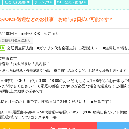
K
社会人未経験OK
ブランクOK
WEB登録・面接OK
休みOK≫送迎などのお仕事！お給与は日払い可能です＊
給1100円～ ■日払いOK（規定あり）
交通費別途支給あり
交通費全額支給 ■ガソリン代も全額支給（規定あり） ■無料駐車場も
通費
森県青森市
青森駅
/
浅虫温泉駅
/
奥内駅
/
…
＜選べる勤務地＞介護施設や病院 ※ご自宅の近くなど、お好きな場所を選べます
1日4時間～OK！ （例）9:00～18:00のあいだ もちろん1日8時間のお仕事
をお聞かせください！ ★家庭の都合でお休みが必要な場合も遠慮なくご相談く
5時間以上の勤務が必要です
期2ヵ月～のお仕事です。開始日はご相談ください！ ★急募です！
払いOK
/
履歴書不要
/
40～50代活躍中
/
副業・WワークOK
/
服装自由
/
シフト勤務
/
電話対応なし
/
パソコンスキル不要