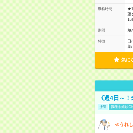
★
勤務時間
望
1
短
期間
日
特徴
集
/
気に
《週4日～！
派遣
職種未経験O
≪うれ