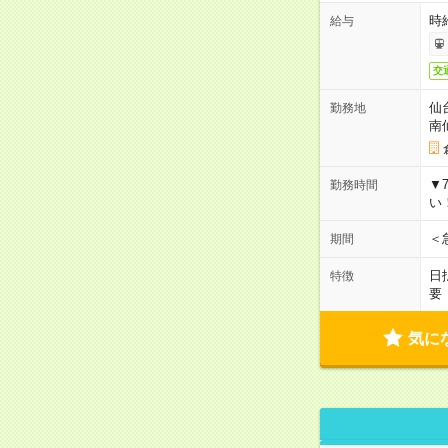
時
給与
交
仙
勤務地
南
▼
勤務時間
い
＜
期間
日
特徴
要
気に