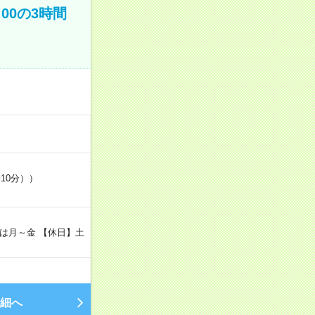
00の3時間
10分））
勤日は月～金 【休日】土
細へ