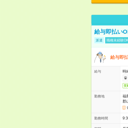
給与即払いO
派遣
職種未経験O
給与即
時給
給与
交
福
勤務地
郡
9
勤務時間