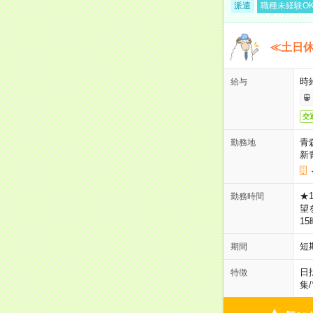
派遣
職種未経験O
≪土日
時
給与
交
青
勤務地
新
★
勤務時間
望
1
短
期間
日
特徴
集
/