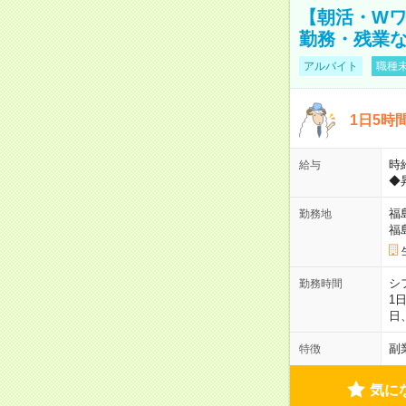
【朝活・Wワ
勤務・残業
アルバイト
職種未
1日5時
時給
給与
◆
福
勤務地
福
シ
勤務時間
1
日
副
特徴
気に