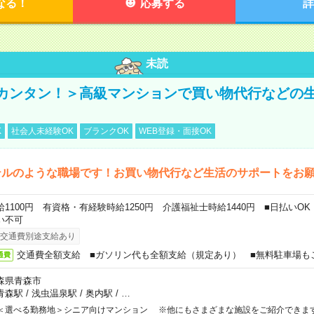
なる！
応募する
詳
未読
カンタン！＞高級マンションで買い物代行などの
K
社会人未経験OK
ブランクOK
WEB登録・面接OK
テルのような職場です！お買い物代行など生活のサポートをお
給1100円 有資格・有経験時給1250円 介護福祉士時給1440円 ■日払いO
い不可
交通費別途支給あり
交通費全額支給 ■ガソリン代も全額支給（規定あり） ■無料駐車場も
通費
森県青森市
青森駅
/
浅虫温泉駅
/
奥内駅
/
…
＜選べる勤務地＞シニア向けマンション ※他にもさまざまな施設をご紹介できま