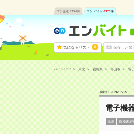
エン派遣
3754
件
エン バイト
6373
件
0
気になるリスト
保存した希
バイトTOP
東北
福島県
郡山市
電子
掲載日 :
2026
/
06
/
15
電子機器
派遣
職種未経