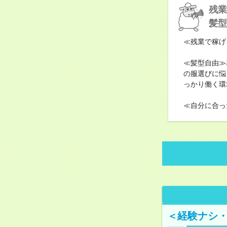
残業
髪型
≪残業で稼げ
≪髪型自由≫
の服選びに悩
っかり働く環
≪自分に合っ
＜経験ナシ・