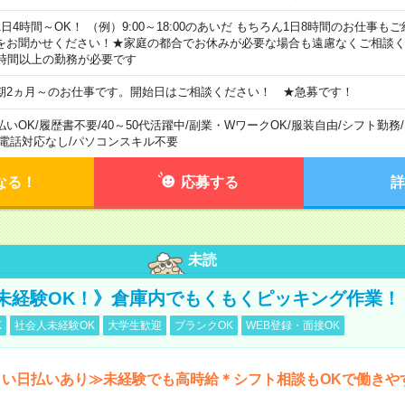
1日4時間～OK！ （例）9:00～18:00のあいだ もちろん1日8時間のお仕事
をお聞かせください！★家庭の都合でお休みが必要な場合も遠慮なくご相談く
5時間以上の勤務が必要です
期2ヵ月～のお仕事です。開始日はご相談ください！ ★急募です！
払いOK
/
履歴書不要
/
40～50代活躍中
/
副業・WワークOK
/
服装自由
/
シフト勤務
/
電話対応なし
/
パソコンスキル不要
なる！
応募する
詳
未読
未経験OK！》倉庫内でもくもくピッキング作業！
K
社会人未経験OK
大学生歓迎
ブランクOK
WEB登録・面接OK
しい日払いあり≫未経験でも高時給＊シフト相談もOKで働きや