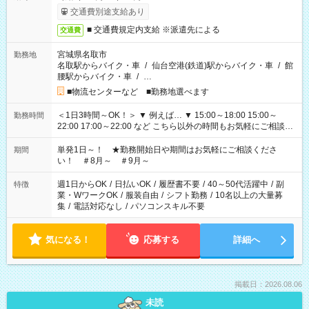
交通費別途支給あり
■ 交通費規定内支給 ※派遣先による
交通費
宮城県名取市
勤務地
名取駅からバイク・車
/
仙台空港(鉄道)駅からバイク・車
/
館
腰駅からバイク・車
/
…
■物流センターなど ■勤務地選べます
＜1日3時間～OK！＞ ▼ 例えば… ▼ 15:00～18:00 15:00～
勤務時間
22:00 17:00～22:00 など こちら以外の時間もお気軽にご相談く
ださい！
単発1日～！ ★勤務開始日や期間はお気軽にご相談くださ
期間
い！ ＃8月～ ＃9月～
週1日からOK
/
日払いOK
/
履歴書不要
/
40～50代活躍中
/
副
特徴
業・WワークOK
/
服装自由
/
シフト勤務
/
10名以上の大量募
集
/
電話対応なし
/
パソコンスキル不要
気になる！
応募する
詳細へ
掲載日：2026.08.06
未読