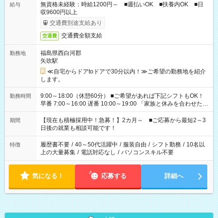
無資格未経験：時給1200円～ ■週払いOK ■扶養内OK ■日
給与
収9600円以上
交通費別途支給あり
交通費全額支給
交通費
福島県西白河郡
勤務地
矢吹駅
≪自宅からドアtoドアで30分以内！≫ご希望の勤務地を紹介
します。
9:00～18:00（休憩60分） ■ご希望があれば下記シフトもOK！
勤務時間
早番 7:00～16:00 遅番 10:00～19:00 「家族と休みを合わせた
い」 「余裕を持って夕飯の準備がしたい」 「できれば残業はし
たくない」 など、ご希望を教えてくださいね。 ※Wワーク希望
【現在も積極採用中！急募！】2カ月～ ■ご応募から最短2～3
期間
の方へ 今ご覧のお仕事で希望する勤務時間と、もう1つのお仕事
日後の就業も相談可能です！
の勤務時間。 合計で週40時間を超える場合は応募できません。
履歴書不要
/
40～50代活躍中
/
服装自由
/
シフト勤務
/
10名以
特徴
上の大量募集
/
電話対応なし
/
パソコンスキル不要
気になる！
応募する
詳細へ