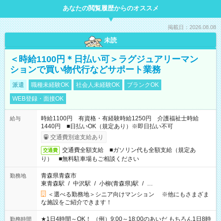
あなたの閲覧履歴からのオススメ
掲載日：2026.08.08
未読
＜時給1100円＊日払い可＞ラグジュアリーマン
ションで買い物代行などサポート業務
派遣
職種未経験OK
社会人未経験OK
ブランクOK
WEB登録・面接OK
時給1100円 有資格・有経験時給1250円 介護福祉士時給
給与
1440円 ■日払いOK（規定あり）※即日払い不可
交通費別途支給あり
交通費全額支給 ■ガソリン代も全額支給（規定あ
交通費
り） ■無料駐車場もご相談ください
青森県青森市
勤務地
東青森駅
/
中沢駅
/
小柳(青森県)駅
/
…
＜選べる勤務地＞シニア向けマンション ※他にもさまざま
な施設をご紹介できます！
★1日4時間～OK！ （例）9:00～18:00のあいだ もちろん1日8時
勤務時間