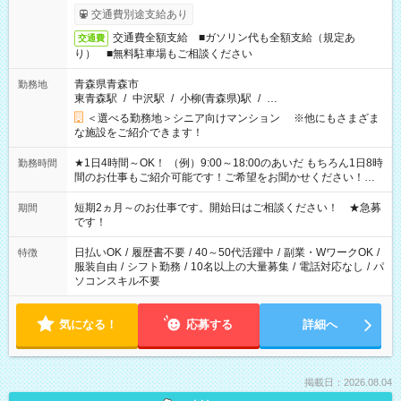
交通費別途支給あり
交通費全額支給 ■ガソリン代も全額支給（規定あ
交通費
り） ■無料駐車場もご相談ください
青森県青森市
勤務地
東青森駅
/
中沢駅
/
小柳(青森県)駅
/
…
＜選べる勤務地＞シニア向けマンション ※他にもさまざま
な施設をご紹介できます！
★1日4時間～OK！ （例）9:00～18:00のあいだ もちろん1日8時
勤務時間
間のお仕事もご紹介可能です！ご希望をお聞かせください！★
家庭の都合でお休みが必要な場合も遠慮なくご相談ください。
※週最低15時間以上の勤務が必要です
短期2ヵ月～のお仕事です。開始日はご相談ください！ ★急募
期間
です！
日払いOK
/
履歴書不要
/
40～50代活躍中
/
副業・WワークOK
/
特徴
服装自由
/
シフト勤務
/
10名以上の大量募集
/
電話対応なし
/
パ
ソコンスキル不要
気になる！
応募する
詳細へ
掲載日：2026.08.04