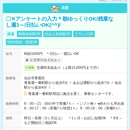
掲載日：2026.07.31
未読
〇✕アンケートの入力＊朝ゆっくりOK/残業な
し週3～/日払いOK(^^)/
派遣
職種未経験OK
社会人未経験OK
ブランクOK
WEB登録・面接OK
時給1600円 ＊日払い・週払いOK
給与
交通費別途支給あり
交通時支給あり（上限15,000円まで/月）
交通費
仙台市青葉区
勤務地
青葉通一番町駅から徒歩5分
/
あおば通駅から徒歩7分
/
仙台
駅から徒歩8分
/
…
青葉通一番町駅周辺に拠点を置く、事務センターです。
9：00～21：00の中で実働7ｈ～ ＜シフト例＞ ●終わりも早め派
勤務時間
9：00-17：00（実働7ｈ/休憩1ｈ） 9：00-18：00（実働8ｈ/休
憩1ｈ） 10：00-19：00（実働8ｈ/休憩1ｈ） ●朝ゆっくり派
11：00-20：00（実働8ｈ/休憩1ｈ） 12：00-20：00（実働7ｈ/
即日～長期（3ヶ月以上） ＊1ヶ月～お試し短期OK ＊9月～
期間
休憩1ｈ） 12：00-21：00（実働8ｈ/休憩1ｈ） 13：00-22：
など開始日ご相談OK
00（実働8ｈ/休憩1ｈ） ＊時間帯固定OK