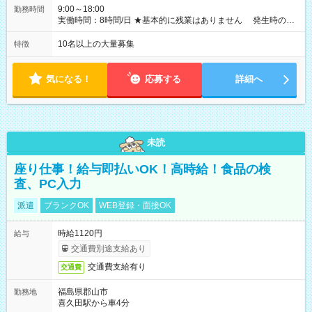
9:00～18:00
勤務時間
実働時間：8時間/日 ★基本的に残業はありません 発生時の残
業代は1分単位で支給いたします
10名以上の大量募集
特徴
気になる！
応募する
詳細へ
未読
座り仕事！給与即払いOK！高時給！食品の検
査、PC入力
派遣
ブランクOK
WEB登録・面接OK
時給1120円
給与
交通費別途支給あり
交通費支給有り
交通費
福島県郡山市
勤務地
喜久田駅から車4分