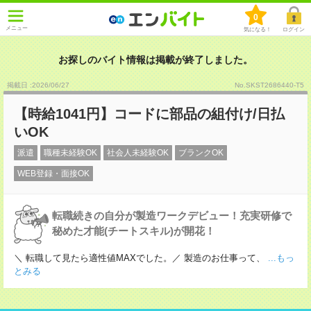
0
メニュー
気になる！
ログイン
お探しのバイト情報は掲載が終了しました。
掲載日 :2026
/
06
/
27
No.SKST2686440-T5
【時給1041円】コードに部品の組付け/日払
いOK
派遣
職種未経験OK
社会人未経験OK
ブランクOK
WEB登録・面接OK
転職続きの自分が製造ワークデビュー！充実研修で
秘めた才能(チートスキル)が開花！
＼ 転職して見たら適性値MAXでした。／ 製造のお仕事って、
...もっ
とみる