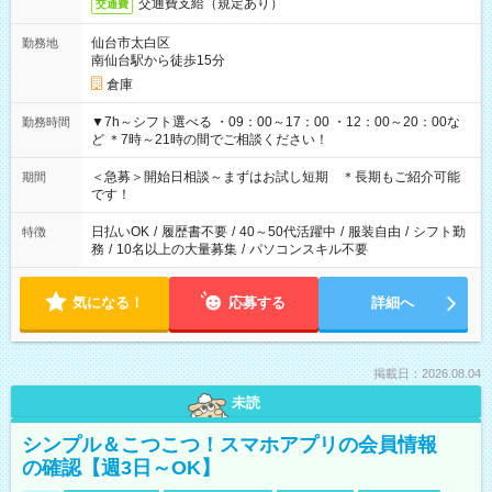
交通費支給（規定あり）
交通費
仙台市太白区
勤務地
南仙台駅から徒歩15分
倉庫
▼7h～シフト選べる ・09：00～17：00 ・12：00～20：00な
勤務時間
ど ＊7時～21時の間でご相談ください！
＜急募＞開始日相談～まずはお試し短期 ＊長期もご紹介可能
期間
です！
日払いOK
/
履歴書不要
/
40～50代活躍中
/
服装自由
/
シフト勤
特徴
務
/
10名以上の大量募集
/
パソコンスキル不要
気になる！
応募する
詳細へ
掲載日：2026.08.04
未読
シンプル＆こつこつ！スマホアプリの会員情報
の確認【週3日～OK】