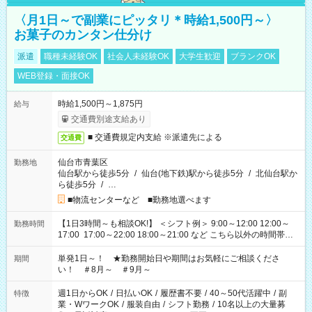
〈月1日～で副業にピッタリ＊時給1,500円～〉
お菓子のカンタン仕分け
派遣
職種未経験OK
社会人未経験OK
大学生歓迎
ブランクOK
WEB登録・面接OK
時給1,500円～1,875円
給与
交通費別途支給あり
■ 交通費規定内支給 ※派遣先による
交通費
仙台市青葉区
勤務地
仙台駅から徒歩5分
/
仙台(地下鉄)駅から徒歩5分
/
北仙台駅か
ら徒歩5分
/
…
■物流センターなど ■勤務地選べます
【1日3時間～も相談OK!】 ＜シフト例＞ 9:00～12:00 12:00～
勤務時間
17:00 17:00～22:00 18:00～21:00 など こちら以外の時間帯も
お気軽にご相談ください！
単発1日～！ ★勤務開始日や期間はお気軽にご相談くださ
期間
い！ ＃8月～ ＃9月～
週1日からOK
/
日払いOK
/
履歴書不要
/
40～50代活躍中
/
副
特徴
業・WワークOK
/
服装自由
/
シフト勤務
/
10名以上の大量募