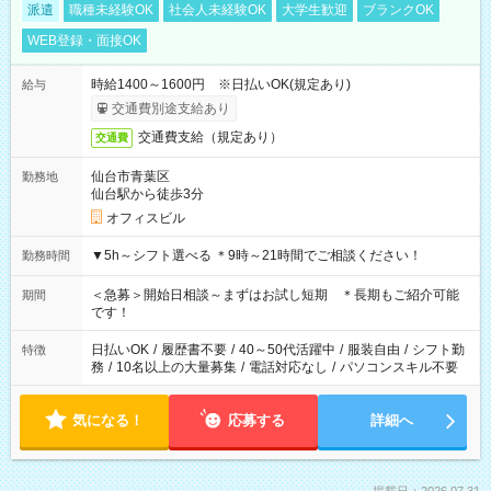
派遣
職種未経験OK
社会人未経験OK
大学生歓迎
ブランクOK
WEB登録・面接OK
時給1400～1600円 ※日払いOK(規定あり)
給与
交通費別途支給あり
交通費支給（規定あり）
交通費
仙台市青葉区
勤務地
仙台駅から徒歩3分
オフィスビル
▼5h～シフト選べる ＊9時～21時間でご相談ください！
勤務時間
＜急募＞開始日相談～まずはお試し短期 ＊長期もご紹介可能
期間
です！
日払いOK
/
履歴書不要
/
40～50代活躍中
/
服装自由
/
シフト勤
特徴
務
/
10名以上の大量募集
/
電話対応なし
/
パソコンスキル不要
気になる！
応募する
詳細へ