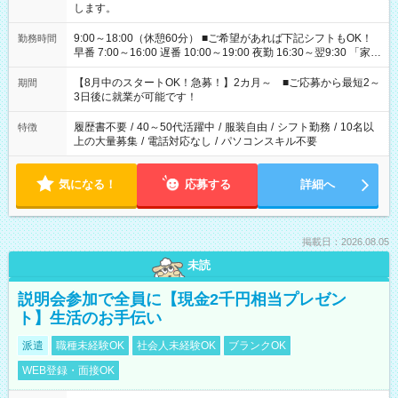
します。
9:00～18:00（休憩60分） ■ご希望があれば下記シフトもOK！
勤務時間
早番 7:00～16:00 遅番 10:00～19:00 夜勤 16:30～翌9:30 「家族
と休みを合わせたい」 「余裕を持って夕飯の準備がしたい」
「できれば残業はしたくない」 など、ご希望を教えてください
【8月中のスタートOK！急募！】2カ月～ ■ご応募から最短2～
期間
ね。 ※Wワーク希望の方へ 今ご覧のお仕事で希望する勤務時間
3日後に就業が可能です！
と、もう1つのお仕事の勤務時間。 合計で週40時間を超える場
合は応募できません。
履歴書不要
/
40～50代活躍中
/
服装自由
/
シフト勤務
/
10名以
特徴
上の大量募集
/
電話対応なし
/
パソコンスキル不要
気になる！
応募する
詳細へ
掲載日：2026.08.05
未読
説明会参加で全員に【現金2千円相当プレゼン
ト】生活のお手伝い
派遣
職種未経験OK
社会人未経験OK
ブランクOK
WEB登録・面接OK