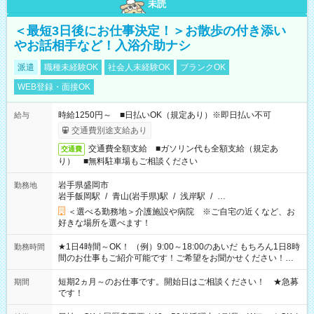
未読
＜最短3日後にお仕事決定！＞お散歩の付き添い
やお話相手など！入浴介助ナシ
派遣
職種未経験OK
社会人未経験OK
ブランクOK
WEB登録・面接OK
時給1250円～ ■日払いOK（規定あり）※即日払い不可
給与
交通費別途支給あり
交通費全額支給 ■ガソリン代も全額支給（規定あ
交通費
り） ■無料駐車場もご相談ください
岩手県盛岡市
勤務地
岩手飯岡駅
/
青山(岩手県)駅
/
浅岸駅
/
…
＜選べる勤務地＞介護施設や病院 ※ご自宅の近くなど、お
好きな場所を選べます！
★1日4時間～OK！ （例）9:00～18:00のあいだ もちろん1日8時
勤務時間
間のお仕事もご紹介可能です！ご希望をお聞かせください！★
家庭の都合でお休みが必要な場合も遠慮なくご相談ください。
※週最低15時間以上の勤務が必要です
短期2ヵ月～のお仕事です。開始日はご相談ください！ ★急募
期間
です！