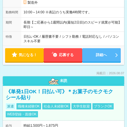
製造外
10:00～14:00 ※表記のうち実働4時間です。
勤務時間
長期【ご応募から1週間以内(最短2日目)のスピード就業が可能】
期間
即日～
日払いOK
/
履歴書不要
/
シフト勤務
/
電話対応なし
/
パソコン
特徴
スキル不要
気になる！
応募する
詳細へ
掲載日：2026.08.07
未読
《単発1日OK！日払い可》＊お菓子のモクモク
シール貼り
派遣
職種未経験OK
社会人未経験OK
大学生歓迎
ブランクOK
WEB登録・面接OK
時給1,500円～1,875円
給与