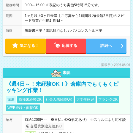
9:00～15:00 ※表記のうち実働5時間15分です。
勤務時間
1ヶ月以上3ヶ月未満【ご応募から1週間以内(最短2日目)のスピ
期間
ード就業が可能】即日～
履歴書不要
/
電話対応なし
/
パソコンスキル不要
特徴
気になる！
応募する
詳細へ
掲載日：2026.08.06
未読
《週4日～！未経験OK！》倉庫内でもくもくピ
ッキング作業！
派遣
職種未経験OK
社会人未経験OK
大学生歓迎
ブランクOK
WEB登録・面接OK
時給1200円～ ※日払いOK(規定あり) ※スキルにより応相談
給与
交通費別途支給あり