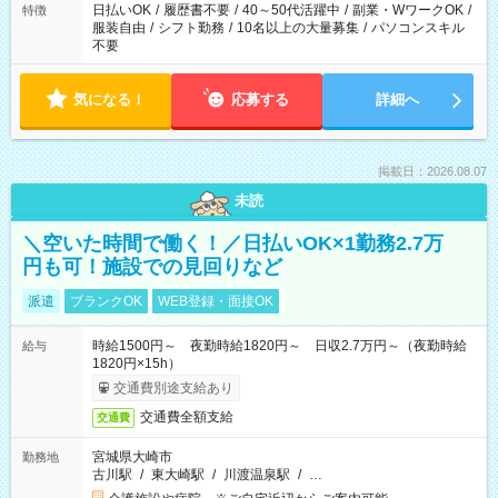
日払いOK
/
履歴書不要
/
40～50代活躍中
/
副業・WワークOK
/
特徴
服装自由
/
シフト勤務
/
10名以上の大量募集
/
パソコンスキル
不要
気になる！
応募する
詳細へ
掲載日：2026.08.07
未読
＼空いた時間で働く！／日払いOK×1勤務2.7万
円も可！施設での見回りなど
派遣
ブランクOK
WEB登録・面接OK
時給1500円～ 夜勤時給1820円～ 日収2.7万円～（夜勤時給
給与
1820円×15h）
交通費別途支給あり
交通費全額支給
交通費
宮城県大崎市
勤務地
古川駅
/
東大崎駅
/
川渡温泉駅
/
…