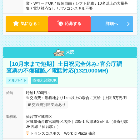
業・WワークOK
/
服装自由
/
シフト勤務
/
10名以上の大量募
集
/
電話対応なし
/
パソコンスキル不要
気になる！
応募する
詳細へ
未読
【10月末まで短期】土日祝完全休み♪官公庁調
査票の不備確認／電話対応(1321000MR)
アルバイト
職種未経験OK
時給1,300円～
給与
※交通費：勤務地より1km以上の場合に支給（上限:5万円/月・
2,500円/日） ※残業代：残業発生時は1分単位で支給 ※研修中の
交通費別途支給あり
給与変動なし ＜ 収入例 ＞ ■週5日勤務の場合… 月収22万8,800
円以上可能 ※交通費別途支給 （時給1,300円×8時間×22日） ■週
仙台市宮城野区
勤務地
4日勤務の場合… 月収16万6,400円以上可能 ※交通費別途支給
宮城県仙台市宮城野区名掛丁205-1 広瀬通SEビル（最寄り駅：
（時給1,300円×8時間×16日） 【試用期間】試用期間なし
JR各線「仙台駅」）
トランスコスモス Work it! Plaza 仙台