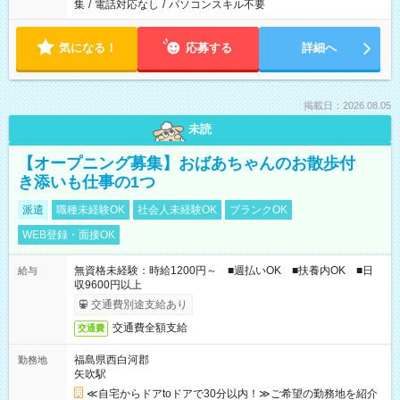
集
/
電話対応なし
/
パソコンスキル不要
気になる！
応募する
詳細へ
掲載日：2026.08.05
未読
【オープニング募集】おばあちゃんのお散歩付
き添いも仕事の1つ
派遣
職種未経験OK
社会人未経験OK
ブランクOK
WEB登録・面接OK
無資格未経験：時給1200円～ ■週払いOK ■扶養内OK ■日
給与
収9600円以上
交通費別途支給あり
交通費全額支給
交通費
福島県西白河郡
勤務地
矢吹駅
≪自宅からドアtoドアで30分以内！≫ご希望の勤務地を紹介