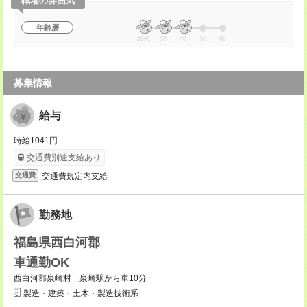
職場の雰囲気
年齢層
20代
30
40
50
60
募集情報
給与
時給1041円
交通費別途支給あり
交通費規定内支給
交通費
勤務地
福島県西白河郡
車通勤OK
西白河郡泉崎村 泉崎駅から車10分
製造・建築・土木・製造技術系