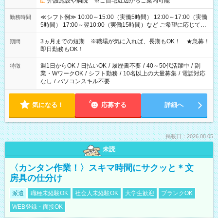
介護施設や病院 ※ご自宅近辺からご案内可能
≪シフト例≫ 10:00～15:00（実働5時間） 12:00～17:00（実働
勤務時間
5時間） 17:00～翌10:00（実働15時間）など ご希望に応じて、
働く時間は調整できます！ お気軽に担当へ相談ください！
3ヵ月までの短期 ※職場が気に入れば、長期もOK！ ★急募！
期間
即日勤務もOK！
週1日からOK
/
日払いOK
/
履歴書不要
/
40～50代活躍中
/
副
特徴
業・WワークOK
/
シフト勤務
/
10名以上の大量募集
/
電話対応
なし
/
パソコンスキル不要
気になる！
応募する
詳細へ
掲載日：2026.08.05
未読
〈カンタン作業！〉スキマ時間にサクッと＊文
房具の仕分け
派遣
職種未経験OK
社会人未経験OK
大学生歓迎
ブランクOK
WEB登録・面接OK