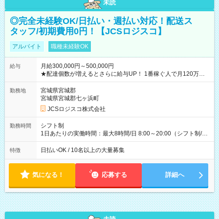
未読
◎完全未経験OK/日払い・週払い対応！配送ス
タッフ/初期費用0円！【JCSロジスコ】
アルバイト
職種未経験OK
月給300,000円～500,000円
給与
★配達個数が増えるとさらに給与UP！ 1番稼ぐ人で月120万ほ
ど！ ・主要都市エリア 月収55万円／週5日稼働 月収65万~112
万円／週6日稼働 ・地方郊外エリア 月収40万円／週5日稼働 月
宮城県宮城郡
勤務地
収40万円~50万円／週6日稼働 ＜モデルイメージ＞ ■月収50万
宮城県宮城郡七ヶ浜町
円 (27歳男性/江東区在住)※元建築関係 1日150個配達×25日勤務
JCSロジスコ株式会社
(日休み) ■月収80万円(43歳男性/墨田区在住)※元営業 1日200個
配達×25日勤務(月休み) 【試用期間】試用期間なし
シフト制
勤務時間
1日あたりの実働時間：最大8時間/日 8:00～20:00（シフト制/実
働8時間） ※週5日勤務（場所次第では週4も有り） ※配達状況
によって時間外での勤務可能性有り ※案件により多少の前後あ
日払いOK / 10名以上の大量募集
特徴
り ※配達が完了次第、帰社OKです
気になる！
応募する
詳細へ