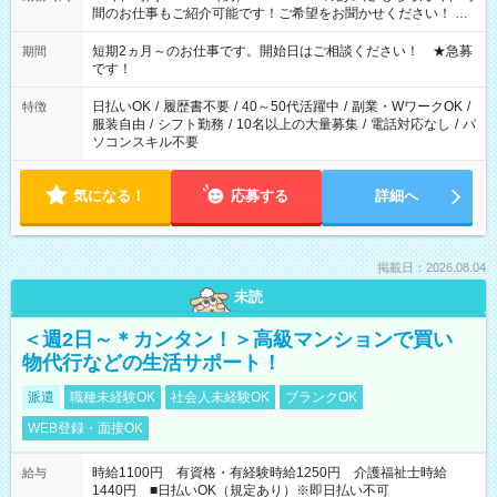
間のお仕事もご紹介可能です！ご希望をお聞かせください！ ★
家庭の都合でお休みが必要な場合も遠慮なくご相談ください。
※週最低15時間以上の勤務が必要です
短期2ヵ月～のお仕事です。開始日はご相談ください！ ★急募
期間
です！
日払いOK
/
履歴書不要
/
40～50代活躍中
/
副業・WワークOK
/
特徴
服装自由
/
シフト勤務
/
10名以上の大量募集
/
電話対応なし
/
パ
ソコンスキル不要
気になる！
応募する
詳細へ
掲載日：2026.08.04
未読
＜週2日～＊カンタン！＞高級マンションで買い
物代行などの生活サポート！
派遣
職種未経験OK
社会人未経験OK
ブランクOK
WEB登録・面接OK
時給1100円 有資格・有経験時給1250円 介護福祉士時給
給与
1440円 ■日払いOK（規定あり）※即日払い不可