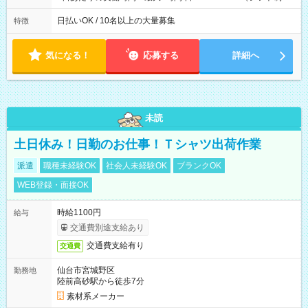
働8時間） ※週5日勤務（場所次第では週4も有り） ※配達状況
によって時間外での勤務可能性有り ※案件により多少の前後あ
日払いOK / 10名以上の大量募集
特徴
り ※配達が完了次第、帰社OKです
気になる！
応募する
詳細へ
未読
土日休み！日勤のお仕事！Ｔシャツ出荷作業
派遣
職種未経験OK
社会人未経験OK
ブランクOK
WEB登録・面接OK
時給1100円
給与
交通費別途支給あり
交通費支給有り
交通費
仙台市宮城野区
勤務地
陸前高砂駅から徒歩7分
素材系メーカー