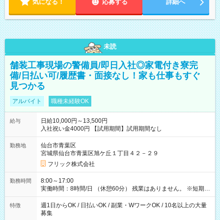
気になる！
応募する
詳細へ
未読
舗装工事現場の警備員/即日入社◎家電付き寮完
備/日払い可/履歴書・面接なし！家も仕事もすぐ
見つかる
アルバイト
職種未経験OK
日給10,000円～13,500円
給与
入社祝い金4000円 【試用期間】試用期間なし
仙台市青葉区
勤務地
宮城県仙台市青葉区旭ケ丘１丁目４２－２９
フリック株式会社
8:00～17:00
勤務時間
実働時間：8時間/日 （休憩60分） 残業はありません。 ※短期の
募集は行っておりません。予めご了承くださいませ。
週1日からOK / 日払いOK / 副業・WワークOK / 10名以上の大量
特徴
募集