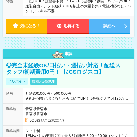
日払いOK
/
履歴書不要
/
40～50代活躍中
/
副業・WワークOK
/
特徴
服装自由
/
シフト勤務
/
10名以上の大量募集
/
電話対応なし
/
パ
ソコンスキル不要
気になる！
応募する
詳細へ
未読
◎完全未経験OK/日払い・週払い対応！配送ス
タッフ/初期費用0円！【JCSロジスコ】
アルバイト
職種未経験OK
月給300,000円～500,000円
給与
★配達個数が増えるとさらに給与UP！ 1番稼ぐ人で月120万ほ
ど！ ・主要都市エリア 月収55万円／週5日稼働 月収65万~112
万円／週6日稼働 ・地方郊外エリア 月収40万円／週5日稼働 月
青森県青森市
勤務地
収40万円~50万円／週6日稼働 ＜モデルイメージ＞ ■月収50万
青森県青森市
円 (27歳男性/江東区在住)※元建築関係 1日150個配達×25日勤務
JCSロジスコ株式会社
(日休み) ■月収80万円(43歳男性/墨田区在住)※元営業 1日200個
配達×25日勤務(月休み) 【試用期間】試用期間なし
シフト制
勤務時間
1日あたりの実働時間：最大8時間/日 8:00～20:00（シフト制/実