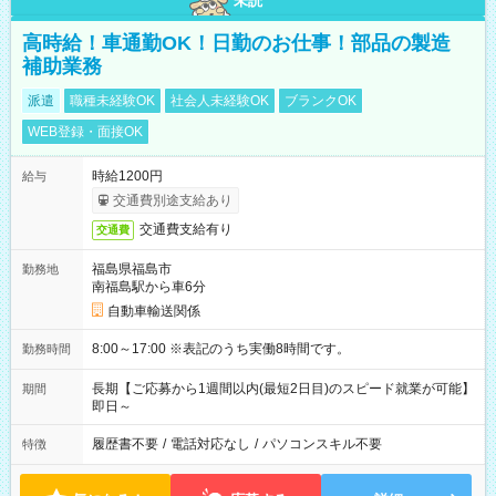
未読
高時給！車通勤OK！日勤のお仕事！部品の製造
補助業務
派遣
職種未経験OK
社会人未経験OK
ブランクOK
WEB登録・面接OK
時給1200円
給与
交通費別途支給あり
交通費支給有り
交通費
福島県福島市
勤務地
南福島駅から車6分
自動車輸送関係
8:00～17:00 ※表記のうち実働8時間です。
勤務時間
長期【ご応募から1週間以内(最短2日目)のスピード就業が可能】
期間
即日～
履歴書不要
/
電話対応なし
/
パソコンスキル不要
特徴