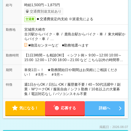
時給1,500円～1,875円
給与
交通費別途支給あり
■ 交通費規定内支給 ※派遣先による
交通費
宮城県大崎市
勤務地
古川駅からバイク・車
/
鹿島台駅からバイク・車
/
東大崎駅か
らバイク・車
/
…
■物流センターなど ■勤務地選べます
【1日3時間～も相談OK!】 ＜シフト例＞ 9:00～12:00 10:00～
勤務時間
15:00 12:00～17:00 18:00～21:00 など こちら以外の時間帯も
お気軽にご相談ください！
単発1日～！ ★勤務開始日や期間はお気軽にご相談くださ
期間
い！ ＃8月～ ＃9月～
週1日からOK
/
日払いOK
/
履歴書不要
/
40～50代活躍中
/
副
特徴
業・WワークOK
/
服装自由
/
シフト勤務
/
10名以上の大量募
集
/
電話対応なし
/
パソコンスキル不要
気になる！
応募する
詳細へ
掲載日：2026.08.07