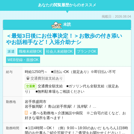
あなたの閲覧履歴からのオススメ
掲載日：2026.08.04
未読
＜最短3日後にお仕事決定！＞お散歩の付き添い
やお話相手など！入浴介助ナシ
派遣
職種未経験OK
社会人未経験OK
ブランクOK
WEB登録・面接OK
時給1250円～ ■日払いOK（規定あり）※即日払い不可
給与
交通費別途支給あり
交通費全額支給 ■ガソリン代も全額支給（規定あ
交通費
り） ■無料駐車場もご相談ください
岩手県盛岡市
勤務地
岩手飯岡駅
/
青山(岩手県)駅
/
浅岸駅
/
…
＜選べる勤務地＞介護施設や病院 ※ご自宅の近くなど、お
好きな場所を選べます！
★1日4時間～OK！ （例）9:00～18:00のあいだ もちろん1日8時
勤務時間
間のお仕事もご紹介可能です！ご希望をお聞かせください！★