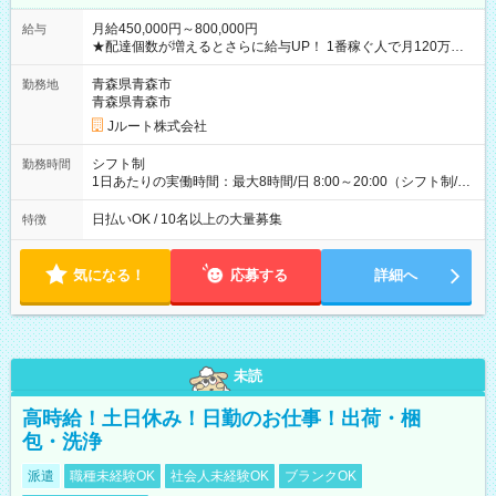
月給450,000円～800,000円
給与
★配達個数が増えるとさらに給与UP！ 1番稼ぐ人で月120万ほ
ど！ ・主要都市エリア 月収55万円／週5日稼働 月収65万~112
万円／週6日稼働 ・地方郊外エリア 月収40万円／週5日稼働 月
青森県青森市
勤務地
収40万円~50万円／週6日稼働 ＜モデルイメージ＞ ■月収50万
青森県青森市
円 (27歳男性/江東区在住)※元建築関係 1日150個配達×25日勤務
Jルート株式会社
(日休み) ■月収80万円(43歳男性/墨田区在住)※元営業 1日200個
配達×25日勤務(月休み) 【試用期間】試用期間なし
シフト制
勤務時間
1日あたりの実働時間：最大8時間/日 8:00～20:00（シフト制/実
働8時間） ※週5日勤務（場所次第では週4も有り） ※配達状況
によって時間外での勤務可能性有り ※案件により多少の前後あ
日払いOK / 10名以上の大量募集
特徴
り ※配達が完了次第、帰社OKです
気になる！
応募する
詳細へ
未読
高時給！土日休み！日勤のお仕事！出荷・梱
包・洗浄
派遣
職種未経験OK
社会人未経験OK
ブランクOK