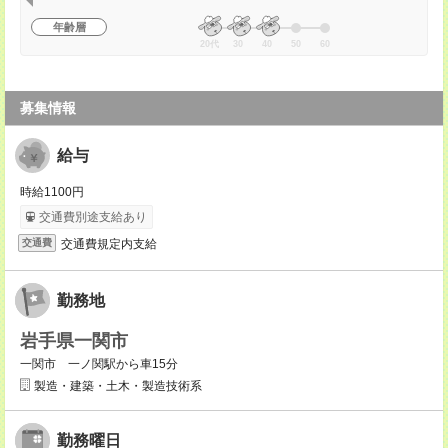
年齢層
20代
30
40
50
60
募集情報
給与
時給1100円
交通費別途支給あり
交通費規定内支給
交通費
勤務地
岩手県一関市
一関市 一ノ関駅から車15分
製造・建築・土木・製造技術系
勤務曜日