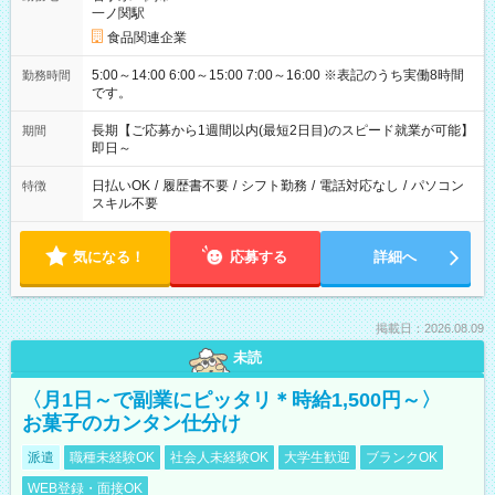
一ノ関駅
食品関連企業
5:00～14:00 6:00～15:00 7:00～16:00 ※表記のうち実働8時間
勤務時間
です。
長期【ご応募から1週間以内(最短2日目)のスピード就業が可能】
期間
即日～
日払いOK
/
履歴書不要
/
シフト勤務
/
電話対応なし
/
パソコン
特徴
スキル不要
気になる！
応募する
詳細へ
掲載日：2026.08.09
未読
〈月1日～で副業にピッタリ＊時給1,500円～〉
お菓子のカンタン仕分け
派遣
職種未経験OK
社会人未経験OK
大学生歓迎
ブランクOK
WEB登録・面接OK