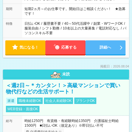
家庭の都合でお休みが必要な場合も遠慮なくご相談ください。
※週最低15時間以上の勤務が必要です
短期2ヵ月～のお仕事です。開始日はご相談ください！ ★急募
期間
です！
日払いOK
/
履歴書不要
/
40～50代活躍中
/
副業・WワークOK
/
特徴
服装自由
/
シフト勤務
/
10名以上の大量募集
/
電話対応なし
/
パ
ソコンスキル不要
気になる！
応募する
詳細へ
掲載日：2026.08.04
未読
＜週2日～＊カンタン！＞高級マンションで買い
物代行などの生活サポート！
派遣
職種未経験OK
社会人未経験OK
ブランクOK
WEB登録・面接OK
時給1250円 有資格・有経験時給1350円 介護福祉士時給
給与
1500円 ■日払いOK（規定あり）※即日払い不可