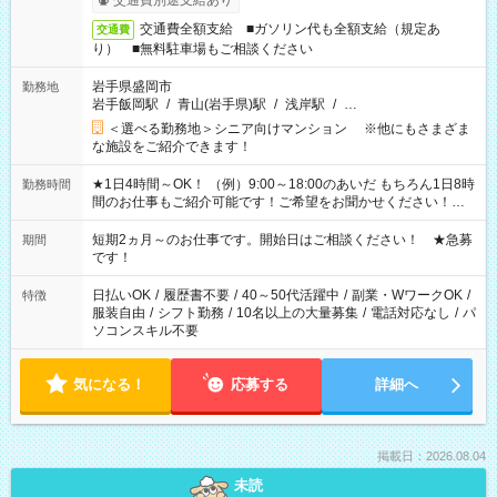
交通費別途支給あり
交通費全額支給 ■ガソリン代も全額支給（規定あ
交通費
り） ■無料駐車場もご相談ください
岩手県盛岡市
勤務地
岩手飯岡駅
/
青山(岩手県)駅
/
浅岸駅
/
…
＜選べる勤務地＞シニア向けマンション ※他にもさまざま
な施設をご紹介できます！
★1日4時間～OK！ （例）9:00～18:00のあいだ もちろん1日8時
勤務時間
間のお仕事もご紹介可能です！ご希望をお聞かせください！★
家庭の都合でお休みが必要な場合も遠慮なくご相談ください。
※週最低15時間以上の勤務が必要です
短期2ヵ月～のお仕事です。開始日はご相談ください！ ★急募
期間
です！
日払いOK
/
履歴書不要
/
40～50代活躍中
/
副業・WワークOK
/
特徴
服装自由
/
シフト勤務
/
10名以上の大量募集
/
電話対応なし
/
パ
ソコンスキル不要
気になる！
応募する
詳細へ
掲載日：2026.08.04
未読