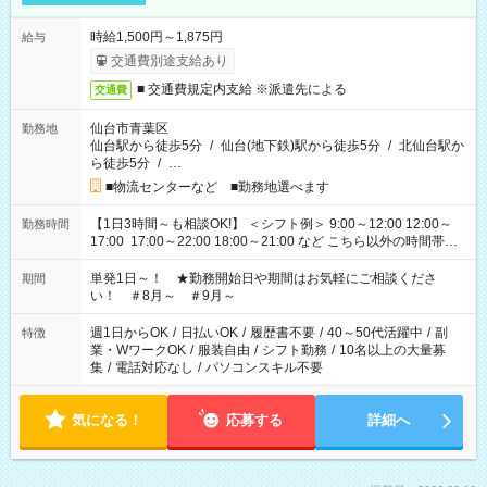
時給1,500円～1,875円
給与
交通費別途支給あり
■ 交通費規定内支給 ※派遣先による
交通費
仙台市青葉区
勤務地
仙台駅から徒歩5分
/
仙台(地下鉄)駅から徒歩5分
/
北仙台駅か
ら徒歩5分
/
…
■物流センターなど ■勤務地選べます
【1日3時間～も相談OK!】 ＜シフト例＞ 9:00～12:00 12:00～
勤務時間
17:00 17:00～22:00 18:00～21:00 など こちら以外の時間帯も
お気軽にご相談ください！
単発1日～！ ★勤務開始日や期間はお気軽にご相談くださ
期間
い！ ＃8月～ ＃9月～
週1日からOK
/
日払いOK
/
履歴書不要
/
40～50代活躍中
/
副
特徴
業・WワークOK
/
服装自由
/
シフト勤務
/
10名以上の大量募
集
/
電話対応なし
/
パソコンスキル不要
気になる！
応募する
詳細へ