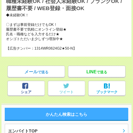
職種未経験OK / 社会人未経験OK / ブランクOK /
履歴書不要 / WEB登録・面接OK
◆未経験OK！
〇まずは事前登録だけでもOK！
履歴書不要で気軽にオンライン登録★
氏名・職種などを入力するだけ★
オシゴトただいま少しずつ増加中★
【広告ナンバー：1314WR0624G2★50-N】
メール
LINE
で送る
で送る
シェア
ツイート
ブックマーク
かんたん検索はこちら
エンバイトTOP