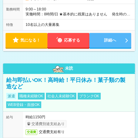
9:00～18:00
勤務時間
実働時間：8時間/日 ★基本的に残業はありません 発生時の残
業代は1分単位で支給いたします
10名以上の大量募集
特徴
気になる！
応募する
詳細へ
未読
給与即払いOK！高時給！平日休み！菓子類の製
造など
派遣
職種未経験OK
社会人未経験OK
ブランクOK
WEB登録・面接OK
時給1150円
給与
交通費別途支給あり
交通費支給有り
交通費