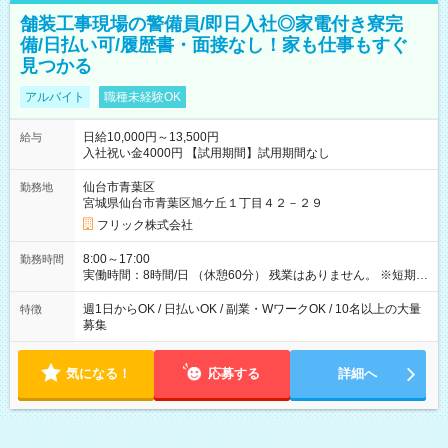
舗装工事現場の警備員/即日入社◎家電付き寮完
備/日払い可/履歴書・面接なし！家も仕事もすぐ
見つかる
アルバイト
職種未経験OK
日給10,000円～13,500円
給与
入社祝い金4000円 【試用期間】試用期間なし
仙台市青葉区
勤務地
宮城県仙台市青葉区旭ケ丘１丁目４２－２９
フリック株式会社
8:00～17:00
勤務時間
実働時間：8時間/日 （休憩60分） 残業はありません。 ※短期の
募集は行っておりません。予めご了承くださいませ。
週1日からOK / 日払いOK / 副業・WワークOK / 10名以上の大量
特徴
募集
気になる！
応募する
詳細へ