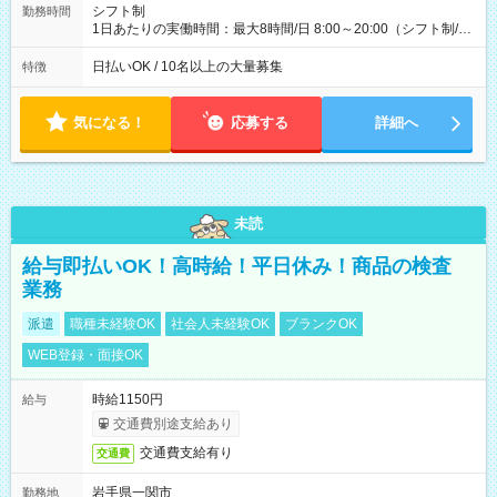
配達×25日勤務(月休み) 【試用期間】試用期間なし
シフト制
勤務時間
1日あたりの実働時間：最大8時間/日 8:00～20:00（シフト制/実
働8時間） ※週5日勤務（場所次第では週4も有り） ※配達状況
によって時間外での勤務可能性有り ※案件により多少の前後あ
日払いOK / 10名以上の大量募集
特徴
り ※配達が完了次第、帰社OKです
気になる！
応募する
詳細へ
未読
給与即払いOK！高時給！平日休み！商品の検査
業務
派遣
職種未経験OK
社会人未経験OK
ブランクOK
WEB登録・面接OK
時給1150円
給与
交通費別途支給あり
交通費支給有り
交通費
岩手県一関市
勤務地