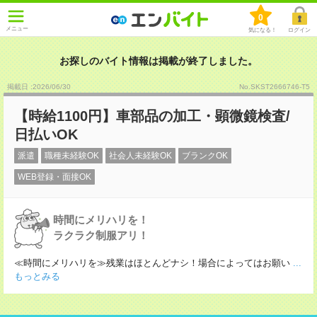
0
メニュー
気になる！
ログイン
お探しのバイト情報は掲載が終了しました。
掲載日 :2026
/
06
/
30
No.SKST2666746-T5
【時給1100円】車部品の加工・顕微鏡検査/
日払いOK
派遣
職種未経験OK
社会人未経験OK
ブランクOK
WEB登録・面接OK
時間にメリハリを！
ラクラク制服アリ！
≪時間にメリハリを≫残業はほとんどナシ！場合によってはお願い
...
もっとみる