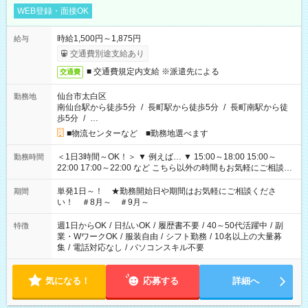
WEB登録・面接OK
時給1,500円～1,875円
給与
交通費別途支給あり
■ 交通費規定内支給 ※派遣先による
交通費
仙台市太白区
勤務地
南仙台駅から徒歩5分
/
長町駅から徒歩5分
/
長町南駅から徒
歩5分
/
…
■物流センターなど ■勤務地選べます
＜1日3時間～OK！＞ ▼ 例えば… ▼ 15:00～18:00 15:00～
勤務時間
22:00 17:00～22:00 など こちら以外の時間もお気軽にご相談く
ださい！
単発1日～！ ★勤務開始日や期間はお気軽にご相談くださ
期間
い！ ＃8月～ ＃9月～
週1日からOK
/
日払いOK
/
履歴書不要
/
40～50代活躍中
/
副
特徴
業・WワークOK
/
服装自由
/
シフト勤務
/
10名以上の大量募
集
/
電話対応なし
/
パソコンスキル不要
気になる！
応募する
詳細へ