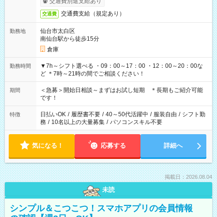
交通費別途支給あり
交通費支給（規定あり）
交通費
仙台市太白区
勤務地
南仙台駅から徒歩15分
倉庫
▼7h～シフト選べる ・09：00～17：00 ・12：00～20：00な
勤務時間
ど ＊7時～21時の間でご相談ください！
＜急募＞開始日相談～まずはお試し短期 ＊長期もご紹介可能
期間
です！
日払いOK
/
履歴書不要
/
40～50代活躍中
/
服装自由
/
シフト勤
特徴
務
/
10名以上の大量募集
/
パソコンスキル不要
気になる！
応募する
詳細へ
掲載日：2026.08.04
未読
シンプル＆こつこつ！スマホアプリの会員情報