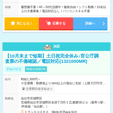
と、もう1つのお仕事の勤務時間。 合計で週40時間を超える場
合は応募できません。
履歴書不要
/
40～50代活躍中
/
服装自由
/
シフト勤務
/
10名以
特徴
上の大量募集
/
電話対応なし
/
パソコンスキル不要
気になる！
応募する
詳細へ
未読
【10月末まで短期】土日祝完全休み♪官公庁調
査票の不備確認／電話対応(1321000MR)
アルバイト
職種未経験OK
時給1,300円～
給与
※交通費：勤務地より1km以上の場合に支給（上限:5万円/月・
2,500円/日） ※残業代：残業発生時は1分単位で支給 ※研修中の
交通費別途支給あり
給与変動なし ＜ 収入例 ＞ ■週5日勤務の場合… 月収22万8,800
円以上可能 ※交通費別途支給 （時給1,300円×8時間×22日） ■週
仙台市宮城野区
勤務地
4日勤務の場合… 月収16万6,400円以上可能 ※交通費別途支給
宮城県仙台市宮城野区名掛丁205-1 広瀬通SEビル（最寄り駅：
（時給1,300円×8時間×16日） 【試用期間】試用期間なし
JR各線「仙台駅」）
トランスコスモス Work it! Plaza 仙台