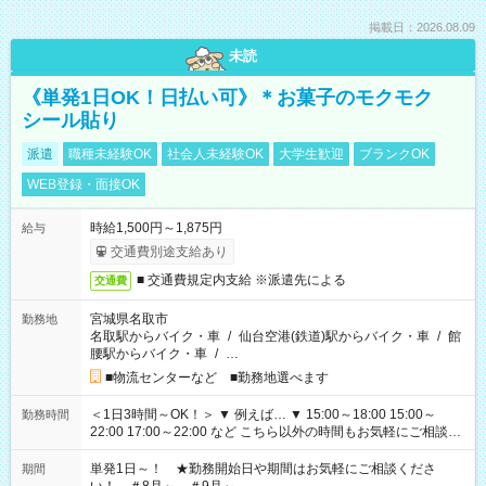
掲載日：2026.08.09
未読
《単発1日OK！日払い可》＊お菓子のモクモク
シール貼り
派遣
職種未経験OK
社会人未経験OK
大学生歓迎
ブランクOK
WEB登録・面接OK
時給1,500円～1,875円
給与
交通費別途支給あり
■ 交通費規定内支給 ※派遣先による
交通費
宮城県名取市
勤務地
名取駅からバイク・車
/
仙台空港(鉄道)駅からバイク・車
/
館
腰駅からバイク・車
/
…
■物流センターなど ■勤務地選べます
＜1日3時間～OK！＞ ▼ 例えば… ▼ 15:00～18:00 15:00～
勤務時間
22:00 17:00～22:00 など こちら以外の時間もお気軽にご相談く
ださい！
単発1日～！ ★勤務開始日や期間はお気軽にご相談くださ
期間