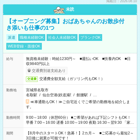
掲載日：2026.08.10
未読
【オープニング募集】おばあちゃんのお散歩付
き添いも仕事の1つ
派遣
職種未経験OK
社会人未経験OK
ブランクOK
WEB登録・面接OK
無資格未経験：時給1230円～ ■週払いOK ■扶養内OK ■日
給与
収9840円以上
交通費別途支給あり
交通費全額支給（ガソリン代もOK！）
交通費
宮城県名取市
勤務地
名取駅
/
仙台空港(鉄道)駅
/
館腰駅
/
…
≪車通勤もOK！≫ご自宅近くでご希望の勤務地を紹介しま
す。
9:00～18:00（休憩60分） ■ご希望があれば下記シフトもOK！
勤務時間
早番 7:00～16:00 遅番 10:00～19:00 夜勤 16:30～翌9:30 「家族
と休みを合わせたい」 「余裕を持って夕飯の準備がしたい」
「できれば残業はしたくない」 など、ご希望を教えてください
【8月中のスタートOK！急募！】2カ月～ ■ご応募から最短2～
期間
ね。 ※Wワーク希望の方へ 今ご覧のお仕事で希望する勤務時間
3日後に就業が可能です！