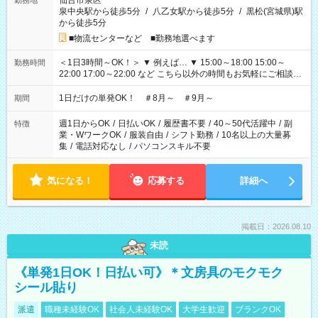
仙台市泉区
勤務地
泉中央駅から徒歩5分
/
八乙女駅から徒歩5分
/
黒松(宮城県)駅
から徒歩5分
■物流センターなど ■勤務地選べます
＜1日3時間～OK！＞ ▼ 例えば… ▼ 15:00～18:00 15:00～
勤務時間
22:00 17:00～22:00 など こちら以外の時間もお気軽にご相談く
ださい！
1日だけの単発OK！ ＃8月～ ＃9月～
期間
週1日からOK
/
日払いOK
/
履歴書不要
/
40～50代活躍中
/
副
特徴
業・WワークOK
/
服装自由
/
シフト勤務
/
10名以上の大量募
集
/
電話対応なし
/
パソコンスキル不要
気になる！
応募する
詳細へ
掲載日：2026.08.10
未読
《単発1日OK！日払い可》＊文房具のモクモク
シール貼り
派遣
職種未経験OK
社会人未経験OK
大学生歓迎
ブランクOK