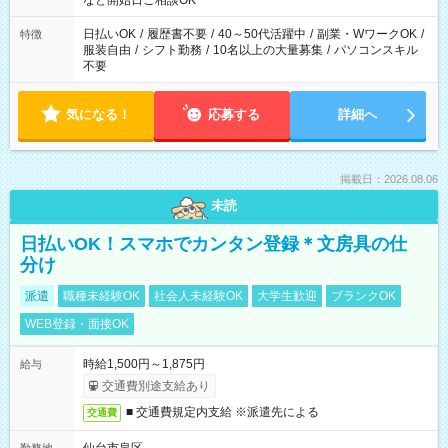
など開始日ご相談OK
00（実働8ｈ/休憩1ｈ） ＊時間帯固定OK
日払いOK
/
履歴書不要
/
40～50代活躍中
/
副業・WワークOK
/
特徴
服装自由
/
シフト勤務
/
10名以上の大量募集
/
パソコンスキル
不要
気になる！
応募する
詳細へ
掲載日：2026.08.06
未読
日払いOK！スマホでカンタン登録＊文房具の仕
分け
派遣
職種未経験OK
社会人未経験OK
大学生歓迎
ブランクOK
WEB登録・面接OK
時給1,500円～1,875円
給与
交通費別途支給あり
■ 交通費規定内支給 ※派遣先による
交通費