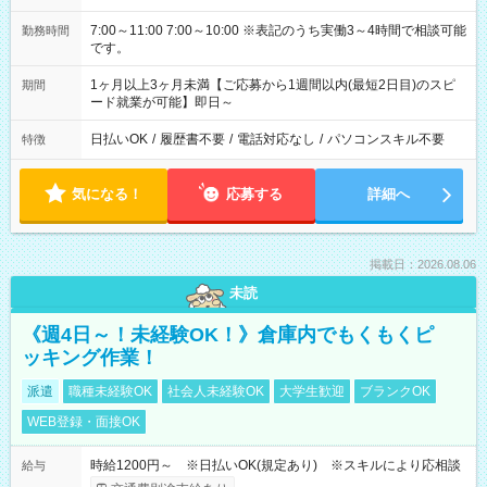
7:00～11:00 7:00～10:00 ※表記のうち実働3～4時間で相談可能
勤務時間
です。
1ヶ月以上3ヶ月未満【ご応募から1週間以内(最短2日目)のスピ
期間
ード就業が可能】即日～
日払いOK
/
履歴書不要
/
電話対応なし
/
パソコンスキル不要
特徴
気になる！
応募する
詳細へ
掲載日：2026.08.06
未読
《週4日～！未経験OK！》倉庫内でもくもくピ
ッキング作業！
派遣
職種未経験OK
社会人未経験OK
大学生歓迎
ブランクOK
WEB登録・面接OK
時給1200円～ ※日払いOK(規定あり) ※スキルにより応相談
給与