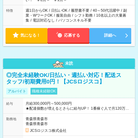
い！ ＃8月～ ＃9月～
週1日からOK
/
日払いOK
/
履歴書不要
/
40～50代活躍中
/
副
特徴
業・WワークOK
/
服装自由
/
シフト勤務
/
10名以上の大量募
集
/
電話対応なし
/
パソコンスキル不要
気になる！
応募する
詳細へ
未読
◎完全未経験OK/日払い・週払い対応！配送ス
タッフ/初期費用0円！【JCSロジスコ】
アルバイト
職種未経験OK
月給300,000円～500,000円
給与
★配達個数が増えるとさらに給与UP！ 1番稼ぐ人で月120万ほ
ど！ ・主要都市エリア 月収55万円／週5日稼働 月収65万~112
万円／週6日稼働 ・地方郊外エリア 月収40万円／週5日稼働 月
青森県青森市
勤務地
収40万円~50万円／週6日稼働 ＜モデルイメージ＞ ■月収50万
青森県青森市
円 (27歳男性/江東区在住)※元建築関係 1日150個配達×25日勤務
JCSロジスコ株式会社
(日休み) ■月収80万円(43歳男性/墨田区在住)※元営業 1日200個