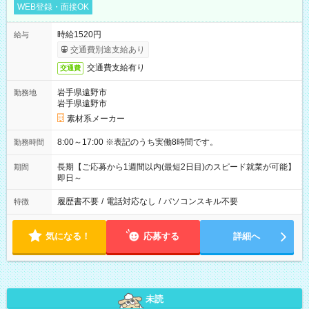
WEB登録・面接OK
時給1520円
給与
交通費別途支給あり
交通費支給有り
交通費
岩手県遠野市
勤務地
岩手県遠野市
素材系メーカー
8:00～17:00 ※表記のうち実働8時間です。
勤務時間
長期【ご応募から1週間以内(最短2日目)のスピード就業が可能】
期間
即日～
履歴書不要
/
電話対応なし
/
パソコンスキル不要
特徴
気になる！
応募する
詳細へ
未読