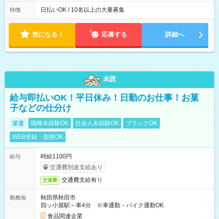
働8時間） ※週5日勤務（場所次第では週4も有り） ※配達状況
によって時間外での勤務可能性有り ※案件により多少の前後あ
日払いOK / 10名以上の大量募集
特徴
り ※配達が完了次第、帰社OKです
気になる！
応募する
詳細へ
未読
給与即払いOK！平日休み！日勤のお仕事！お菓
子などの仕分け
派遣
職種未経験OK
社会人未経験OK
ブランクOK
WEB登録・面接OK
時給1100円
給与
交通費別途支給あり
交通費支給有り
交通費
秋田県秋田市
勤務地
四ッ小屋駅～車4分 ※車通勤・バイク通勤OK
食品関連企業