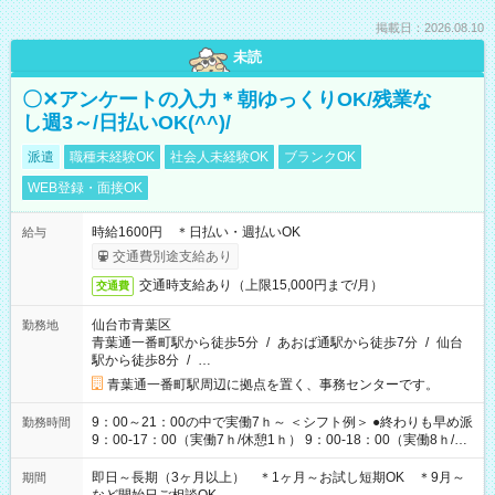
掲載日：2026.08.10
未読
〇✕アンケートの入力＊朝ゆっくりOK/残業な
し週3～/日払いOK(^^)/
派遣
職種未経験OK
社会人未経験OK
ブランクOK
WEB登録・面接OK
時給1600円 ＊日払い・週払いOK
給与
交通費別途支給あり
交通時支給あり（上限15,000円まで/月）
交通費
仙台市青葉区
勤務地
青葉通一番町駅から徒歩5分
/
あおば通駅から徒歩7分
/
仙台
駅から徒歩8分
/
…
青葉通一番町駅周辺に拠点を置く、事務センターです。
9：00～21：00の中で実働7ｈ～ ＜シフト例＞ ●終わりも早め派
勤務時間
9：00-17：00（実働7ｈ/休憩1ｈ） 9：00-18：00（実働8ｈ/休
憩1ｈ） 10：00-19：00（実働8ｈ/休憩1ｈ） ●朝ゆっくり派
11：00-20：00（実働8ｈ/休憩1ｈ） 12：00-20：00（実働7ｈ/
即日～長期（3ヶ月以上） ＊1ヶ月～お試し短期OK ＊9月～
期間
休憩1ｈ） 12：00-21：00（実働8ｈ/休憩1ｈ） 13：00-22：