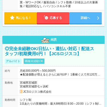
業・WワークOK
/
服装自由
/
シフト勤務
/
10名以上の大量募
集
/
電話対応なし
/
パソコンスキル不要
気になる！
応募する
詳細へ
未読
◎完全未経験OK/日払い・週払い対応！配送ス
タッフ/初期費用0円！【JCSロジスコ】
アルバイト
職種未経験OK
月給300,000円～500,000円
給与
★配達個数が増えるとさらに給与UP！ 1番稼ぐ人で月120万ほ
ど！ ・主要都市エリア 月収55万円／週5日稼働 月収65万~112
万円／週6日稼働 ・地方郊外エリア 月収40万円／週5日稼働 月
宮城県宮城郡
勤務地
収40万円~50万円／週6日稼働 ＜モデルイメージ＞ ■月収50万
宮城県宮城郡七ヶ浜町
円 (27歳男性/江東区在住)※元建築関係 1日150個配達×25日勤務
JCSロジスコ株式会社
(日休み) ■月収80万円(43歳男性/墨田区在住)※元営業 1日200個
配達×25日勤務(月休み) 【試用期間】試用期間なし
シフト制
勤務時間
1日あたりの実働時間：最大8時間/日 8:00～20:00（シフト制/実