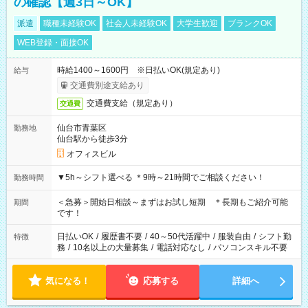
の確認【週3日～OK】
派遣
職種未経験OK
社会人未経験OK
大学生歓迎
ブランクOK
WEB登録・面接OK
時給1400～1600円 ※日払いOK(規定あり)
給与
交通費別途支給あり
交通費支給（規定あり）
交通費
仙台市青葉区
勤務地
仙台駅から徒歩3分
オフィスビル
▼5h～シフト選べる ＊9時～21時間でご相談ください！
勤務時間
＜急募＞開始日相談～まずはお試し短期 ＊長期もご紹介可能
期間
です！
日払いOK
/
履歴書不要
/
40～50代活躍中
/
服装自由
/
シフト勤
特徴
務
/
10名以上の大量募集
/
電話対応なし
/
パソコンスキル不要
気になる！
応募する
詳細へ