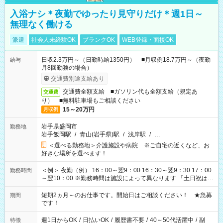
入浴ナシ＊夜勤でゆったり見守りだけ＊週1日～
無理なく働ける
派遣
社会人未経験OK
ブランクOK
WEB登録・面接OK
日収2.3万円～（日勤時給1350円） ■月収例18.7万円～（夜勤
給与
月8回勤務の場合）
交通費別途支給あり
交通費全額支給 ■ガソリン代も全額支給（規定あ
交通費
り） ■無料駐車場もご相談ください
15～20万円
月収例
岩手県盛岡市
勤務地
岩手飯岡駅
/
青山(岩手県)駅
/
浅岸駅
/
…
＜選べる勤務地＞介護施設や病院 ※ご自宅の近くなど、お
好きな場所を選べます！
＜例＞ 夜勤（例） 16：00～翌9：00 16：30～翌9：30 17：00
勤務時間
～翌10：00 ※勤務時間は施設によって異なります 「土日祝は休
みたい」 「しっかり稼ぎたい」 「もう少し遅い時間から始めた
い」など ご希望にあったお仕事をご案内いたします。 ※未経験
短期2ヵ月～のお仕事です。開始日はご相談ください！ ★急募
期間
の方の場合は1～2ヶ月間は日中での仕事を経験いただき、 お
です！
仕事に慣れてからの夜勤になります。 ★家庭の都合でお休みが
必要な場合も遠慮なくご相談ください。
週1日からOK
/
日払いOK
/
履歴書不要
/
40～50代活躍中
/
副
特徴