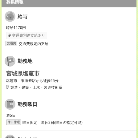
募集情報
給与
時給1170円
交通費別途支給あり
交通費規定内支給
交通費
勤務地
宮城県塩竈市
塩竈市 東塩釜駅から徒歩25分
製造・建築・土木・製造技術系
勤務曜日
週5日
曜日固定 週休2日(曜日の指定可能)
休日休暇