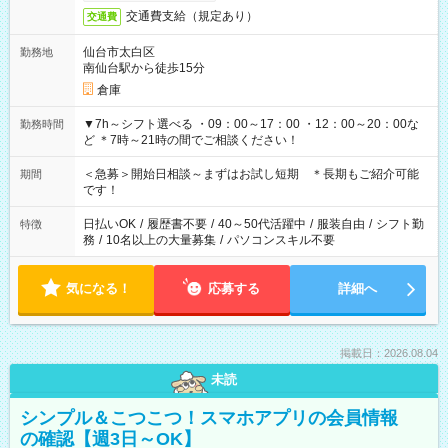
交通費支給（規定あり）
交通費
仙台市太白区
勤務地
南仙台駅から徒歩15分
倉庫
▼7h～シフト選べる ・09：00～17：00 ・12：00～20：00な
勤務時間
ど ＊7時～21時の間でご相談ください！
＜急募＞開始日相談～まずはお試し短期 ＊長期もご紹介可能
期間
です！
日払いOK
/
履歴書不要
/
40～50代活躍中
/
服装自由
/
シフト勤
特徴
務
/
10名以上の大量募集
/
パソコンスキル不要
気になる！
応募する
詳細へ
掲載日：2026.08.04
未読
シンプル＆こつこつ！スマホアプリの会員情報
の確認【週3日～OK】