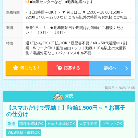
■物流センターなど ■勤務地選べます
＜1日3時間～OK！＞ ▼ 例えば… ▼ 15:00～18:00 15:00～
勤務時間
22:00 17:00～22:00 など こちら以外の時間もお気軽にご相談く
ださい！
単発1日～！ ★勤務開始日や期間はお気軽にご相談くださ
期間
い！ ＃8月～ ＃9月～
週1日からOK
/
日払いOK
/
履歴書不要
/
40～50代活躍中
/
副
特徴
業・WワークOK
/
服装自由
/
シフト勤務
/
10名以上の大量募
集
/
電話対応なし
/
パソコンスキル不要
気になる！
応募する
詳細へ
掲載日：2026.08.05
未読
【スマホだけで完結！】時給1,500円～＊お菓子
の仕分け
派遣
職種未経験OK
社会人未経験OK
大学生歓迎
ブランクOK
WEB登録・面接OK