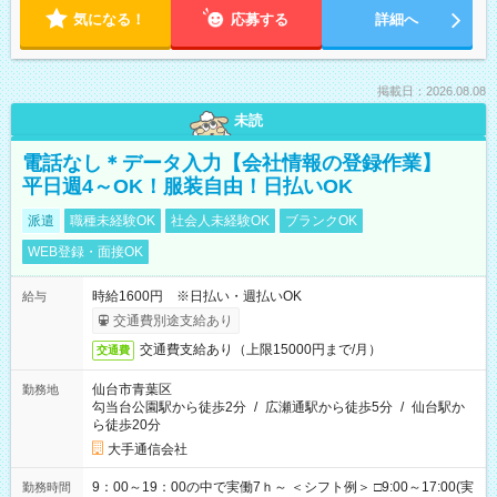
気になる！
応募する
詳細へ
掲載日：2026.08.08
未読
電話なし＊データ入力【会社情報の登録作業】
平日週4～OK！服装自由！日払いOK
派遣
職種未経験OK
社会人未経験OK
ブランクOK
WEB登録・面接OK
時給1600円 ※日払い・週払いOK
給与
交通費別途支給あり
交通費支給あり（上限15000円まで/月）
交通費
仙台市青葉区
勤務地
勾当台公園駅から徒歩2分
/
広瀬通駅から徒歩5分
/
仙台駅か
ら徒歩20分
大手通信会社
9：00～19：00の中で実働7ｈ～ ＜シフト例＞ □9:00～17:00(実
勤務時間