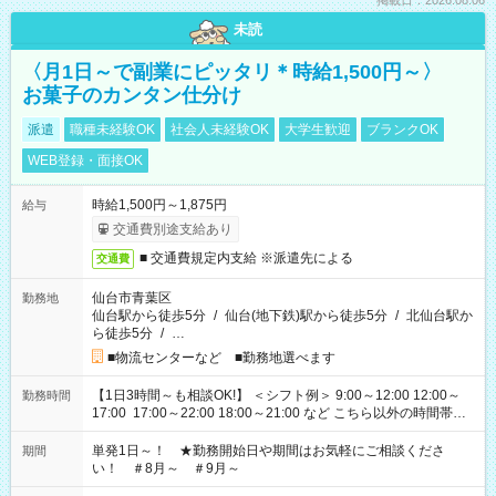
掲載日：2026.08.06
未読
〈月1日～で副業にピッタリ＊時給1,500円～〉
お菓子のカンタン仕分け
派遣
職種未経験OK
社会人未経験OK
大学生歓迎
ブランクOK
WEB登録・面接OK
時給1,500円～1,875円
給与
交通費別途支給あり
■ 交通費規定内支給 ※派遣先による
交通費
仙台市青葉区
勤務地
仙台駅から徒歩5分
/
仙台(地下鉄)駅から徒歩5分
/
北仙台駅か
ら徒歩5分
/
…
■物流センターなど ■勤務地選べます
【1日3時間～も相談OK!】 ＜シフト例＞ 9:00～12:00 12:00～
勤務時間
17:00 17:00～22:00 18:00～21:00 など こちら以外の時間帯も
お気軽にご相談ください！
単発1日～！ ★勤務開始日や期間はお気軽にご相談くださ
期間
い！ ＃8月～ ＃9月～