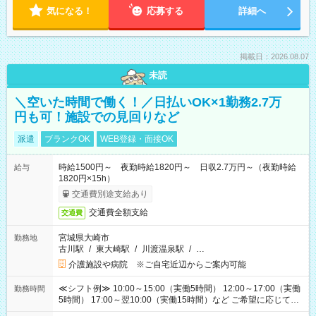
気になる！
応募する
詳細へ
掲載日：2026.08.07
未読
＼空いた時間で働く！／日払いOK×1勤務2.7万
円も可！施設での見回りなど
派遣
ブランクOK
WEB登録・面接OK
時給1500円～ 夜勤時給1820円～ 日収2.7万円～（夜勤時給
給与
1820円×15h）
交通費別途支給あり
交通費全額支給
交通費
宮城県大崎市
勤務地
古川駅
/
東大崎駅
/
川渡温泉駅
/
…
介護施設や病院 ※ご自宅近辺からご案内可能
≪シフト例≫ 10:00～15:00（実働5時間） 12:00～17:00（実働
勤務時間
5時間） 17:00～翌10:00（実働15時間）など ご希望に応じて、
働く時間は調整できます！ お気軽に担当へ相談ください！