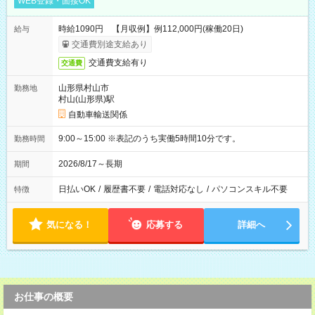
WEB登録・面接OK
時給1090円 【月収例】例112,000円(稼働20日)
給与
交通費別途支給あり
交通費支給有り
交通費
山形県村山市
勤務地
村山(山形県)駅
自動車輸送関係
9:00～15:00 ※表記のうち実働5時間10分です。
勤務時間
2026/8/17～長期
期間
日払いOK
/
履歴書不要
/
電話対応なし
/
パソコンスキル不要
特徴
気になる！
応募する
詳細へ
お仕事の概要