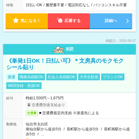
日払いOK
/
履歴書不要
/
電話対応なし
/
パソコンスキル不要
特徴
気になる！
応募する
詳細へ
掲載日：2026.08.07
未読
《単発1日OK！日払い可》＊文房具のモクモク
シール貼り
派遣
職種未経験OK
社会人未経験OK
大学生歓迎
ブランクOK
WEB登録・面接OK
時給1,500円～1,875円
給与
交通費別途支給あり
■ 交通費規定内支給 ※派遣先による
交通費
仙台市太白区
勤務地
南仙台駅から徒歩5分
/
長町駅から徒歩5分
/
長町南駅から徒
歩5分
/
…