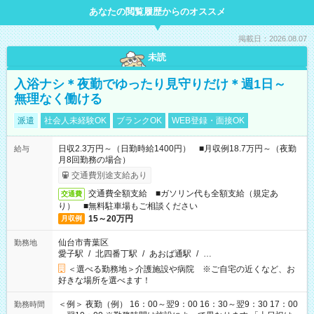
あなたの閲覧履歴からのオススメ
掲載日：2026.08.07
未読
入浴ナシ＊夜勤でゆったり見守りだけ＊週1日～
無理なく働ける
派遣
社会人未経験OK
ブランクOK
WEB登録・面接OK
日収2.3万円～（日勤時給1400円） ■月収例18.7万円～（夜勤
給与
月8回勤務の場合）
交通費別途支給あり
交通費全額支給 ■ガソリン代も全額支給（規定あ
交通費
り） ■無料駐車場もご相談ください
15～20万円
月収例
仙台市青葉区
勤務地
愛子駅
/
北四番丁駅
/
あおば通駅
/
…
＜選べる勤務地＞介護施設や病院 ※ご自宅の近くなど、お
好きな場所を選べます！
＜例＞ 夜勤（例） 16：00～翌9：00 16：30～翌9：30 17：00
勤務時間