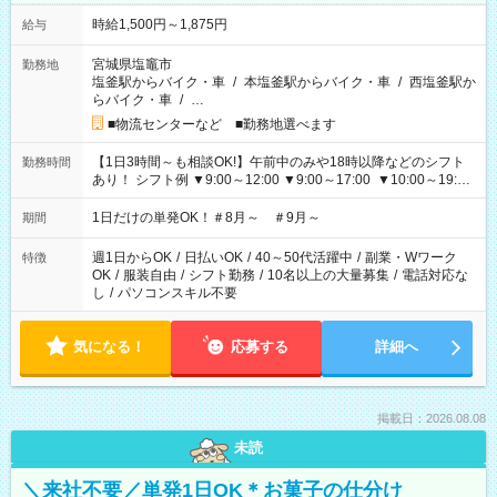
時給1,500円～1,875円
給与
宮城県塩竈市
勤務地
塩釜駅からバイク・車
/
本塩釜駅からバイク・車
/
西塩釜駅か
らバイク・車
/
…
■物流センターなど ■勤務地選べます
【1日3時間～も相談OK!】午前中のみや18時以降などのシフト
勤務時間
あり！ シフト例 ▼9:00～12:00 ▼9:00～17:00 ▼10:00～19:00
▼18:00～21:00
1日だけの単発OK！＃8月～ ＃9月～
期間
週1日からOK
/
日払いOK
/
40～50代活躍中
/
副業・Wワーク
特徴
OK
/
服装自由
/
シフト勤務
/
10名以上の大量募集
/
電話対応な
し
/
パソコンスキル不要
気になる！
応募する
詳細へ
掲載日：2026.08.08
未読
＼来社不要／単発1日OK＊お菓子の仕分け