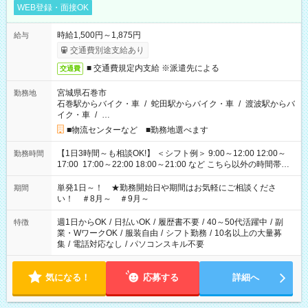
WEB登録・面接OK
時給1,500円～1,875円
給与
交通費別途支給あり
■ 交通費規定内支給 ※派遣先による
交通費
宮城県石巻市
勤務地
石巻駅からバイク・車
/
蛇田駅からバイク・車
/
渡波駅からバ
イク・車
/
…
■物流センターなど ■勤務地選べます
【1日3時間～も相談OK!】 ＜シフト例＞ 9:00～12:00 12:00～
勤務時間
17:00 17:00～22:00 18:00～21:00 など こちら以外の時間帯も
お気軽にご相談ください！
単発1日～！ ★勤務開始日や期間はお気軽にご相談くださ
期間
い！ ＃8月～ ＃9月～
週1日からOK
/
日払いOK
/
履歴書不要
/
40～50代活躍中
/
副
特徴
業・WワークOK
/
服装自由
/
シフト勤務
/
10名以上の大量募
集
/
電話対応なし
/
パソコンスキル不要
気になる！
応募する
詳細へ