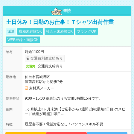
未読
土日休み！日勤のお仕事！Ｔシャツ出荷作業
派遣
職種未経験OK
社会人未経験OK
ブランクOK
WEB登録・面接OK
時給1100円
給与
交通費別途支給あり
交通費支給有り
交通費
仙台市宮城野区
勤務地
陸前高砂駅から徒歩7分
素材系メーカー
9:00～15:00 ※表記のうち実働5時間15分です。
勤務時間
1ヶ月以上3ヶ月未満【ご応募から1週間以内(最短2日目)のスピ
期間
ード就業が可能】即日～
履歴書不要
/
電話対応なし
/
パソコンスキル不要
特徴