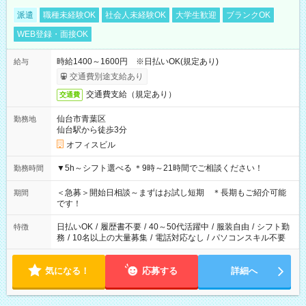
派遣
職種未経験OK
社会人未経験OK
大学生歓迎
ブランクOK
WEB登録・面接OK
時給1400～1600円 ※日払いOK(規定あり)
給与
交通費別途支給あり
交通費支給（規定あり）
交通費
仙台市青葉区
勤務地
仙台駅から徒歩3分
オフィスビル
▼5h～シフト選べる ＊9時～21時間でご相談ください！
勤務時間
＜急募＞開始日相談～まずはお試し短期 ＊長期もご紹介可能
期間
です！
日払いOK
/
履歴書不要
/
40～50代活躍中
/
服装自由
/
シフト勤
特徴
務
/
10名以上の大量募集
/
電話対応なし
/
パソコンスキル不要
気になる！
応募する
詳細へ