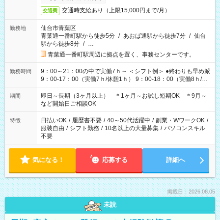
交通時支給あり（上限15,000円まで/月）
交通費
仙台市青葉区
勤務地
青葉通一番町駅から徒歩5分
/
あおば通駅から徒歩7分
/
仙台
駅から徒歩8分
/
…
青葉通一番町駅周辺に拠点を置く、事務センターです。
9：00～21：00の中で実働7ｈ～ ＜シフト例＞ ●終わりも早め派
勤務時間
9：00-17：00（実働7ｈ/休憩1ｈ） 9：00-18：00（実働8ｈ/休
憩1ｈ） 10：00-19：00（実働8ｈ/休憩1ｈ） ●朝ゆっくり派
11：00-20：00（実働8ｈ/休憩1ｈ） 12：00-20：00（実働7ｈ/
即日～長期（3ヶ月以上） ＊1ヶ月～お試し短期OK ＊9月～
期間
休憩1ｈ） 12：00-21：00（実働8ｈ/休憩1ｈ） 13：00-22：
など開始日ご相談OK
00（実働8ｈ/休憩1ｈ） ＊時間帯固定OK
日払いOK
/
履歴書不要
/
40～50代活躍中
/
副業・WワークOK
/
特徴
服装自由
/
シフト勤務
/
10名以上の大量募集
/
パソコンスキル
不要
気になる！
応募する
詳細へ
掲載日：2026.08.05
未読