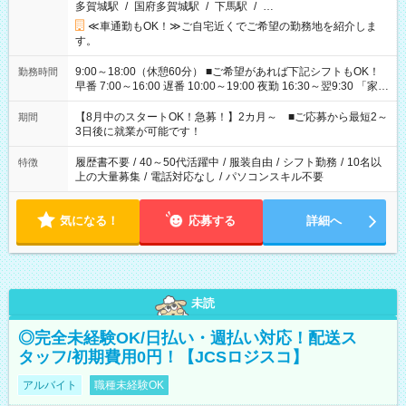
多賀城駅
/
国府多賀城駅
/
下馬駅
/
…
≪車通勤もOK！≫ご自宅近くでご希望の勤務地を紹介しま
す。
9:00～18:00（休憩60分） ■ご希望があれば下記シフトもOK！
勤務時間
早番 7:00～16:00 遅番 10:00～19:00 夜勤 16:30～翌9:30 「家族
と休みを合わせたい」 「余裕を持って夕飯の準備がしたい」
「できれば残業はしたくない」 など、ご希望を教えてください
【8月中のスタートOK！急募！】2カ月～ ■ご応募から最短2～
期間
ね。 ※Wワーク希望の方へ 今ご覧のお仕事で希望する勤務時間
3日後に就業が可能です！
と、もう1つのお仕事の勤務時間。 合計で週40時間を超える場
合は応募できません。
履歴書不要
/
40～50代活躍中
/
服装自由
/
シフト勤務
/
10名以
特徴
上の大量募集
/
電話対応なし
/
パソコンスキル不要
気になる！
応募する
詳細へ
未読
◎完全未経験OK/日払い・週払い対応！配送ス
タッフ/初期費用0円！【JCSロジスコ】
アルバイト
職種未経験OK