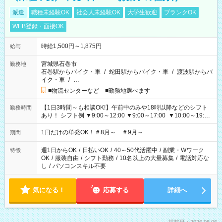
派遣
職種未経験OK
社会人未経験OK
大学生歓迎
ブランクOK
WEB登録・面接OK
時給1,500円～1,875円
給与
宮城県石巻市
勤務地
石巻駅からバイク・車
/
蛇田駅からバイク・車
/
渡波駅からバ
イク・車
/
…
■物流センターなど ■勤務地選べます
【1日3時間～も相談OK!】午前中のみや18時以降などのシフト
勤務時間
あり！ シフト例 ▼9:00～12:00 ▼9:00～17:00 ▼10:00～19:00
▼18:00～21:00
1日だけの単発OK！＃8月～ ＃9月～
期間
週1日からOK
/
日払いOK
/
40～50代活躍中
/
副業・Wワーク
特徴
OK
/
服装自由
/
シフト勤務
/
10名以上の大量募集
/
電話対応な
し
/
パソコンスキル不要
気になる！
応募する
詳細へ