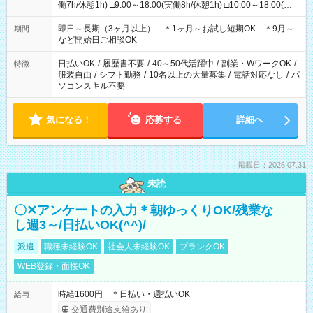
働7h/休憩1h) □9:00～18:00(実働8h/休憩1h) □10:00～18:00(実
働7h/休憩1h) □10:00～19:00(実働8h/休憩1h) ＊時間固定ＯＫ
即日～長期（3ヶ月以上） ＊1ヶ月～お試し短期OK ＊9月～
期間
など開始日ご相談OK
日払いOK
/
履歴書不要
/
40～50代活躍中
/
副業・WワークOK
/
特徴
服装自由
/
シフト勤務
/
10名以上の大量募集
/
電話対応なし
/
パ
ソコンスキル不要
気になる！
応募する
詳細へ
掲載日：2026.07.31
未読
〇✕アンケートの入力＊朝ゆっくりOK/残業な
し週3～/日払いOK(^^)/
派遣
職種未経験OK
社会人未経験OK
ブランクOK
WEB登録・面接OK
時給1600円 ＊日払い・週払いOK
給与
交通費別途支給あり