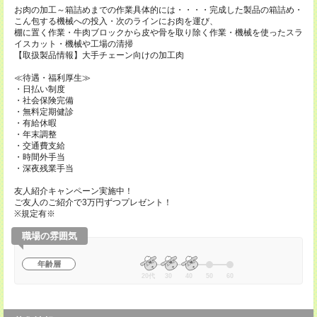
お肉の加工～箱詰めまでの作業具体的には・・・・完成した製品の箱詰め・
こん包する機械への投入・次のラインにお肉を運び、
棚に置く作業・牛肉ブロックから皮や骨を取り除く作業・機械を使ったスラ
イスカット・機械や工場の清掃
【取扱製品情報】大手チェーン向けの加工肉
≪待遇・福利厚生≫
・日払い制度
・社会保険完備
・無料定期健診
・有給休暇
・年末調整
・交通費支給
・時間外手当
・深夜残業手当
友人紹介キャンペーン実施中！
ご友人のご紹介で3万円ずつプレゼント！
※規定有※
職場の雰囲気
年齢層
20代
30
40
50
60