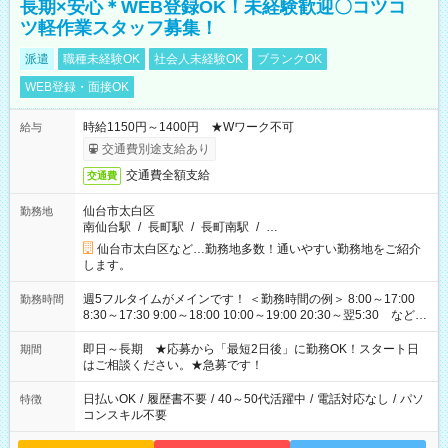
長期×安心＊WEB登録OK！未経験歓迎〇コツコ
ツ軽作業スタッフ募集！
派遣
職種未経験OK
社会人未経験OK
ブランクOK
WEB登録・面接OK
時給1150円～1400円 ★Wワーク不可
給与
交通費別途支給あり
交通費全額支給
交通費
仙台市太白区
勤務地
南仙台駅
/
長町駅
/
長町南駅
/
…
仙台市太白区など…勤務地多数！通いやすい勤務地をご紹介
します。
週5フルタイムがメインです！ ＜勤務時間の例＞ 8:00～17:00
勤務時間
8:30～17:30 9:00～18:00 10:00～19:00 20:30～翌5:30 など ★
その他にも勤務時間多数！ 日勤のみ、残業なし、交替制など
ご希望を教えてください！
即日～長期 ★応募から「最短2日後」に勤務OK！スタート日
期間
はご相談ください。★急募です！
日払いOK
/
履歴書不要
/
40～50代活躍中
/
電話対応なし
/
パソ
特徴
コンスキル不要