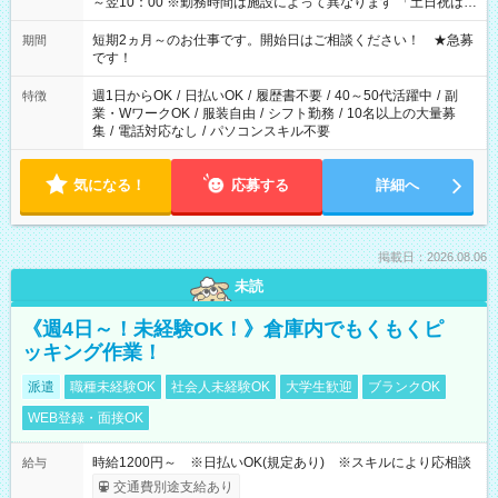
～翌10：00 ※勤務時間は施設によって異なります 「土日祝は休
みたい」 「しっかり稼ぎたい」 「もう少し遅い時間から始めた
い」など ご希望にあったお仕事をご案内いたします。 ※未経験
短期2ヵ月～のお仕事です。開始日はご相談ください！ ★急募
期間
の方の場合は1～2ヶ月間は日中での仕事を経験いただき、 お
です！
仕事に慣れてからの夜勤になります。 ★家庭の都合でお休みが
必要な場合も遠慮なくご相談ください。
週1日からOK
/
日払いOK
/
履歴書不要
/
40～50代活躍中
/
副
特徴
業・WワークOK
/
服装自由
/
シフト勤務
/
10名以上の大量募
集
/
電話対応なし
/
パソコンスキル不要
気になる！
応募する
詳細へ
掲載日：2026.08.06
未読
《週4日～！未経験OK！》倉庫内でもくもくピ
ッキング作業！
派遣
職種未経験OK
社会人未経験OK
大学生歓迎
ブランクOK
WEB登録・面接OK
時給1200円～ ※日払いOK(規定あり) ※スキルにより応相談
給与
交通費別途支給あり