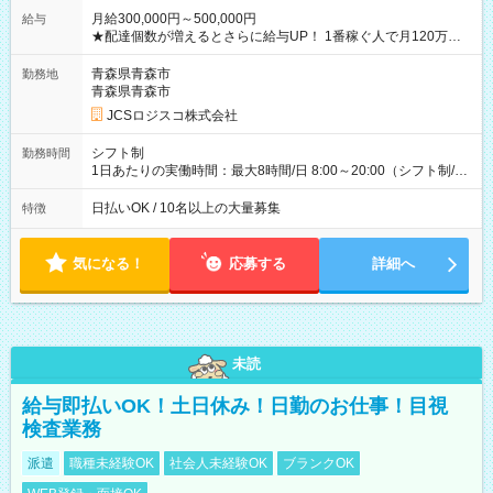
月給300,000円～500,000円
給与
★配達個数が増えるとさらに給与UP！ 1番稼ぐ人で月120万ほ
ど！ ・主要都市エリア 月収55万円／週5日稼働 月収65万~112
万円／週6日稼働 ・地方郊外エリア 月収40万円／週5日稼働 月
青森県青森市
勤務地
収40万円~50万円／週6日稼働 ＜モデルイメージ＞ ■月収50万
青森県青森市
円 (27歳男性/江東区在住)※元建築関係 1日150個配達×25日勤務
JCSロジスコ株式会社
(日休み) ■月収80万円(43歳男性/墨田区在住)※元営業 1日200個
配達×25日勤務(月休み) 【試用期間】試用期間なし
シフト制
勤務時間
1日あたりの実働時間：最大8時間/日 8:00～20:00（シフト制/実
働8時間） ※週5日勤務（場所次第では週4も有り） ※配達状況
によって時間外での勤務可能性有り ※案件により多少の前後あ
日払いOK / 10名以上の大量募集
特徴
り ※配達が完了次第、帰社OKです
気になる！
応募する
詳細へ
未読
給与即払いOK！土日休み！日勤のお仕事！目視
検査業務
派遣
職種未経験OK
社会人未経験OK
ブランクOK