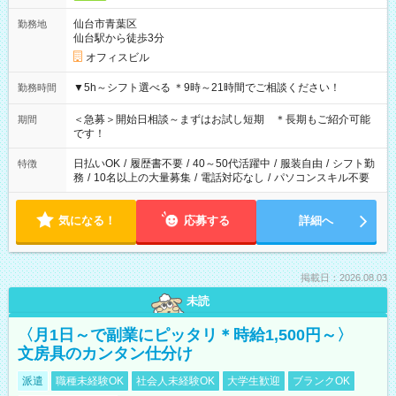
仙台市青葉区
勤務地
仙台駅から徒歩3分
オフィスビル
▼5h～シフト選べる ＊9時～21時間でご相談ください！
勤務時間
＜急募＞開始日相談～まずはお試し短期 ＊長期もご紹介可能
期間
です！
日払いOK
/
履歴書不要
/
40～50代活躍中
/
服装自由
/
シフト勤
特徴
務
/
10名以上の大量募集
/
電話対応なし
/
パソコンスキル不要
気になる！
応募する
詳細へ
掲載日：2026.08.03
未読
〈月1日～で副業にピッタリ＊時給1,500円～〉
文房具のカンタン仕分け
派遣
職種未経験OK
社会人未経験OK
大学生歓迎
ブランクOK