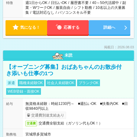
週1日からOK
/
日払いOK
/
履歴書不要
/
40～50代活躍中
/
副
特徴
業・WワークOK
/
服装自由
/
シフト勤務
/
10名以上の大量募
集
/
電話対応なし
/
パソコンスキル不要
気になる！
応募する
詳細へ
掲載日：2026.08.03
未読
【オープニング募集】おばあちゃんのお散歩付
き添いも仕事の1つ
派遣
職種未経験OK
社会人未経験OK
ブランクOK
WEB登録・面接OK
無資格未経験：時給1230円～ ■週払いOK ■扶養内OK ■日
給与
収9840円以上
交通費別途支給あり
交通費全額支給（ガソリン代もOK！）
交通費
宮城県多賀城市
勤務地