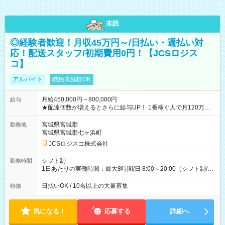
未読
◎経験者歓迎！月収45万円～/日払い・週払い対
応！配送スタッフ/初期費用0円！【JCSロジス
コ】
アルバイト
職種未経験OK
月給450,000円～800,000円
給与
★配達個数が増えるとさらに給与UP！ 1番稼ぐ人で月120万ほ
ど！ ・主要都市エリア 月収55万円／週5日稼働 月収65万~112
万円／週6日稼働 ・地方郊外エリア 月収40万円／週5日稼働 月
宮城県宮城郡
勤務地
収40万円~50万円／週6日稼働 ＜モデルイメージ＞ ■月収50万
宮城県宮城郡七ヶ浜町
円 (27歳男性/江東区在住)※元建築関係 1日150個配達×25日勤務
JCSロジスコ株式会社
(日休み) ■月収80万円(43歳男性/墨田区在住)※元営業 1日200個
配達×25日勤務(月休み) 【試用期間】試用期間なし
シフト制
勤務時間
1日あたりの実働時間：最大8時間/日 8:00～20:00（シフト制/実
働8時間） ※週5日勤務（場所次第では週4も有り） ※配達状況
によって時間外での勤務可能性有り ※案件により多少の前後あ
日払いOK / 10名以上の大量募集
特徴
り ※配達が完了次第、帰社OKです
気になる！
応募する
詳細へ