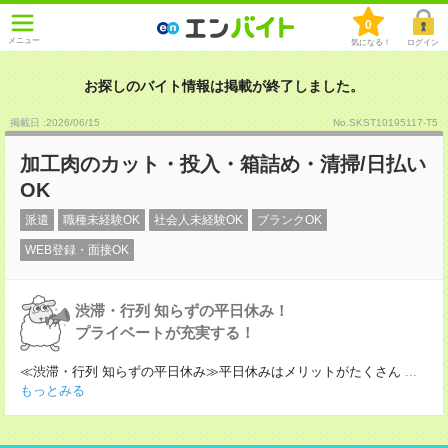
0
メニュー
気になる！
ログイン
お探しのバイト情報は掲載が終了しました。
掲載日 :2026
/
06
/
15
No.SKST10195117-T5
加工肉のカット・投入・箱詰め・清掃/日払い
OK
派遣
職種未経験OK
社会人未経験OK
ブランクOK
WEB登録・面接OK
渋滞・行列 知らずの平日休み！
プライベートが充実する！
≪渋滞・行列 知らずの平日休み≫平日休みはメリットがたくさん
...
もっとみる