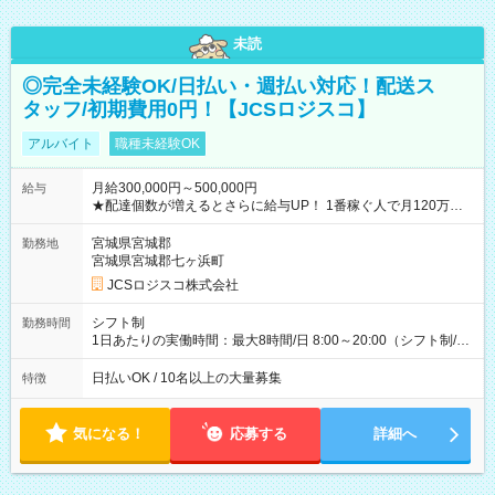
未読
◎完全未経験OK/日払い・週払い対応！配送ス
タッフ/初期費用0円！【JCSロジスコ】
アルバイト
職種未経験OK
月給300,000円～500,000円
給与
★配達個数が増えるとさらに給与UP！ 1番稼ぐ人で月120万ほ
ど！ ・主要都市エリア 月収55万円／週5日稼働 月収65万~112
万円／週6日稼働 ・地方郊外エリア 月収40万円／週5日稼働 月
宮城県宮城郡
勤務地
収40万円~50万円／週6日稼働 ＜モデルイメージ＞ ■月収50万
宮城県宮城郡七ヶ浜町
円 (27歳男性/江東区在住)※元建築関係 1日150個配達×25日勤務
JCSロジスコ株式会社
(日休み) ■月収80万円(43歳男性/墨田区在住)※元営業 1日200個
配達×25日勤務(月休み) 【試用期間】試用期間なし
シフト制
勤務時間
1日あたりの実働時間：最大8時間/日 8:00～20:00（シフト制/実
働8時間） ※週5日勤務（場所次第では週4も有り） ※配達状況
によって時間外での勤務可能性有り ※案件により多少の前後あ
日払いOK / 10名以上の大量募集
特徴
り ※配達が完了次第、帰社OKです
気になる！
応募する
詳細へ