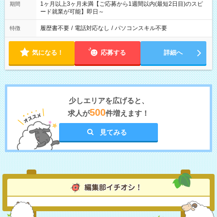
1ヶ月以上3ヶ月未満【ご応募から1週間以内(最短2日目)のスピ
期間
ード就業が可能】即日～
履歴書不要
/
電話対応なし
/
パソコンスキル不要
特徴
気になる！
応募する
詳細へ
少しエリアを広げると、
500
求人が
件増えます！
見てみる