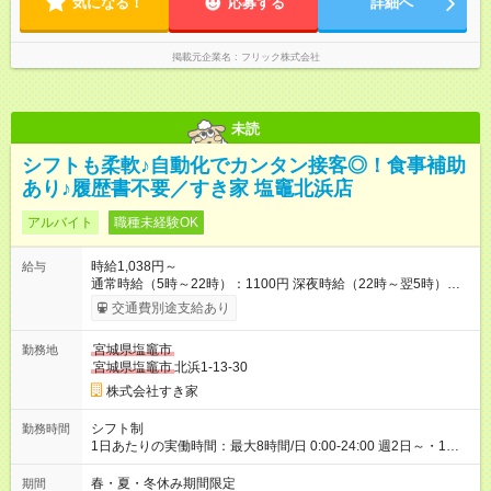
気になる！
応募する
詳細へ
掲載元企業名
フリック株式会社
未読
シフトも柔軟♪自動化でカンタン接客◎！食事補助
あり♪履歴書不要／すき家 塩竈北浜店
アルバイト
職種未経験OK
時給1,038円～
給与
通常時給（5時～22時）：1100円 深夜時給（22時～翌5時）：
1375円 高校生時給：1038円 【特別手当】早朝手当（5：00-9：
交通費別途支給あり
00）時給+150円 【試用期間】試用期間あり 試用期間の長さ：1
ヶ月 雇用形態、給与は本採用時と同じです。 試用期間の実態は
宮城県塩竈市
勤務地
30日（※条件変更なし）ですが、切り上げで一ヶ月とさせてい
宮城県塩竈市
北浜1-13-30
ただきます。 研修制度あり：15時間(研修中も同時給）
株式会社すき家
シフト制
勤務時間
1日あたりの実働時間：最大8時間/日 0:00-24:00 週2日～・1日
2h～OK ＜シフト例＞ 〇朝帯 5:00-9:00 〇昼帯 9:00-14:00 〇午
後帯 14:00-18:00 〇夜帯 18:00-22:00 〇深夜帯 22:00-翌5:00 基
春・夏・冬休み期間限定
期間