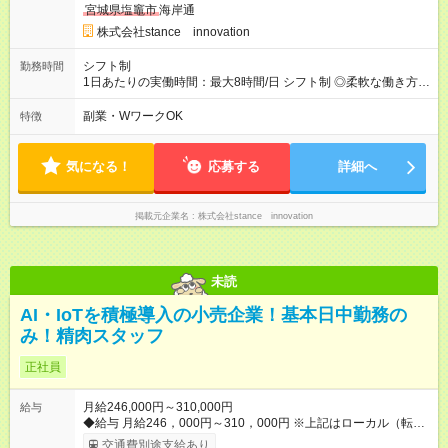
宮城県塩竈市
海岸通
株式会社stance innovation
シフト制
勤務時間
1日あたりの実働時間：最大8時間/日 シフト制 ◎柔軟な働き方が
叶う └毎月シフト調整OK！ライフスタイルに合わせて働けます
└土日休み希望、時短勤務、資格取得との両立なども可能
副業・WワークOK
特徴
気になる！
応募する
詳細へ
掲載元企業名
株式会社stance innovation
未読
AI・IoTを積極導入の小売企業！基本日中勤務の
み！精肉スタッフ
正社員
月給246,000円～310,000円
給与
◆給与 月給246，000円～310，000円 ※上記はローカル（転勤
なし）勤務の給与になります。 ※リージョナル勤務（ブロック
交通費別途支給あり