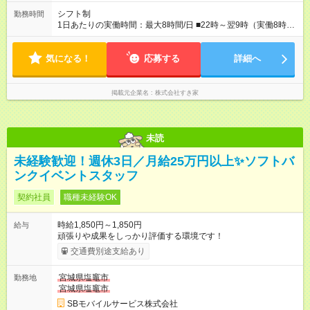
シフト制
勤務時間
1日あたりの実働時間：最大8時間/日 ■22時～翌9時（実働8時
間） ※上記はあくまでも一例です。店舗により、時間が前後す
る場合・残業がある場合があります。 ★0時～9時は必ず2名以上
気になる！
のシフトを組んでいます。 ★各店舗のサポートのために本社に
応募する
詳細へ
「24時間対応」の専門部署があります。
掲載元企業名
株式会社すき家
未読
未経験歓迎！週休3日／月給25万円以上✨ソフトバ
ンクイベントスタッフ
契約社員
職種未経験OK
時給1,850円～1,850円
給与
頑張りや成果をしっかり評価する環境です！
交通費別途支給あり
宮城県塩竈市
勤務地
宮城県塩竈市
SBモバイルサービス株式会社