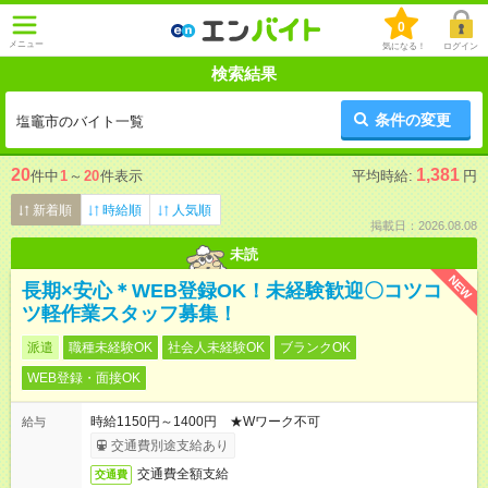
0
メニュー
気になる！
ログイン
検索結果
条件の変更
塩竈市のバイト一覧
20
1,381
件中
1
～
20
件表示
平均時給:
円
新着順
時給順
人気順
掲載日：2026.08.08
未読
NEW
長期×安心＊WEB登録OK！未経験歓迎〇コツコ
ツ軽作業スタッフ募集！
派遣
職種未経験OK
社会人未経験OK
ブランクOK
WEB登録・面接OK
時給1150円～1400円 ★Wワーク不可
給与
交通費別途支給あり
交通費全額支給
交通費