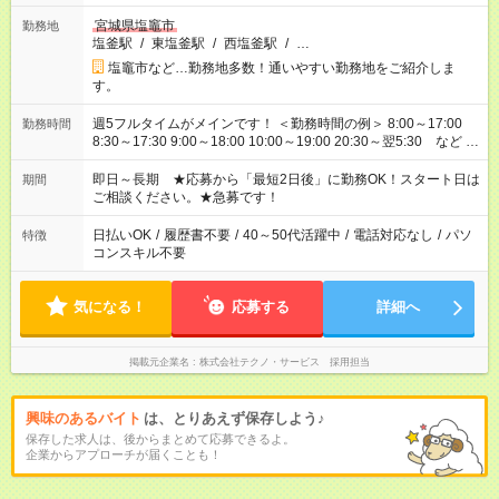
宮城県塩竈市
勤務地
塩釜駅
/
東塩釜駅
/
西塩釜駅
/
…
塩竈市など…勤務地多数！通いやすい勤務地をご紹介しま
す。
週5フルタイムがメインです！ ＜勤務時間の例＞ 8:00～17:00
勤務時間
8:30～17:30 9:00～18:00 10:00～19:00 20:30～翌5:30 など ★
その他にも勤務時間多数！ 日勤のみ、残業なし、交替制など
ご希望を教えてください！
即日～長期 ★応募から「最短2日後」に勤務OK！スタート日は
期間
ご相談ください。★急募です！
日払いOK
/
履歴書不要
/
40～50代活躍中
/
電話対応なし
/
パソ
特徴
コンスキル不要
気になる！
応募する
詳細へ
掲載元企業名
株式会社テクノ・サービス 採用担当
興味のあるバイト
は、とりあえず保存しよう♪
保存した求人は、後からまとめて応募できるよ。
企業からアプローチが届くことも！