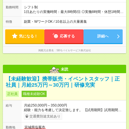
シフト制
勤務時間
1日あたりの実働時間：最大8時間/日 ◎実働8時間・休憩1時間 ◎
残業は月平均5時間程度です
副業・WワークOK / 10名以上の大量募集
特徴
気になる！
応募する
詳細へ
掲載元企業名
SBモバイルサービス株式会社
未読
【未経験歓迎】携帯販売・イベントスタッフ｜正
社員｜月給25万円～30万円｜研修充実
正社員
職種未経験OK
月給250,000円～350,000円
給与
経験・能力を考慮して決定致します。 【試用期間】試用期間な
し
交通費別途支給あり
宮城県塩竈市
勤務地