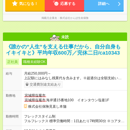
気になる！
応募する
詳細へ
掲載元企業名
株式会社かんぽ生命保険
未読
《誰かの”人生”を支える仕事だから、自分自身も
イキイキと》平均年収600万／完休二日/ca10343
正社員
職種未経験OK
月給250,000円～
給与
上記額にはみなし残業代を含みます。※超過分は全額支給いたし
ます。 みなし残業代 50,000円／月 みなし残業時間 30時間／月
交通費別途支給あり
＜インセンティブで頑張りを評価！＞ 四半期に1回、実績に応じ
てインセンティブを支給します。さらに、毎月様々な種類のイ
宮城県塩竈市
勤務地
ンセンティブをご用意。実際に、1回のインセンティブで200万
宮城県塩竈市
海岸通15番地100 イオンタウン塩釜1F
円を手にした先輩もいます！ 【試用期間】試用期間あり 試用期
間の長さ：3ヶ月 雇用形態、給与は本採用時と同じです。
株式会社保険見直し本舗
フレックスタイム制
勤務時間
フルフレックス 標準労働時間：1日あたり7時間30分 ※コアタイ
ム無 ※店舗営業時間に応じて早番・遅番対応あり ★柔軟な働き