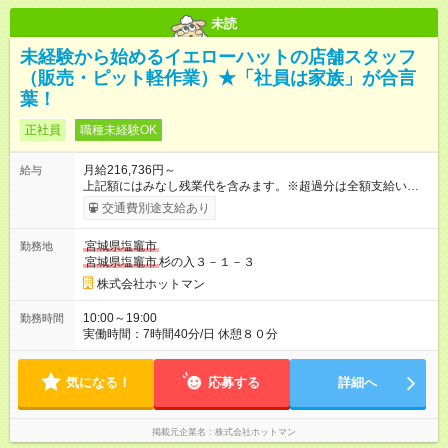
未読
未経験から始めるイエローハットの店舗スタッフ
（販売・ピット軽作業）★「社員は家族」が合言
葉！
正社員
職種未経験OK
月給216,736円～
給与
上記額にはみなし残業代を含みます。※超過分は全額支給いたし
ます。 みなし残業代 25,736円 以上／月 みなし残業時間 18.34
交通費別途支給あり
時間／月 上記額には開店準備早出手当（固定残業代）１８．３
４時間分、２５，７３６円を含みます。超過分は全額支給しま
宮城県塩竈市
勤務地
す。 【試用期間】試用期間あり 試用期間の長さ：3ヶ月 雇用形
宮城県塩竈市
杉の入３－１－３
態、給与は本採用時と同じです。
株式会社ホットマン
10:00～19:00
勤務時間
実働時間：7時間40分/日 休憩８０分
気になる！
応募する
詳細へ
掲載元企業名
株式会社ホットマン