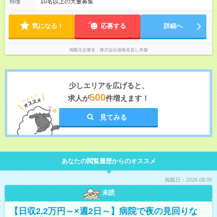
方を実現 毎月希望を提出しシフトを決める為、 仕事とプライベ
10名以上の大量募集
特徴
ートを無理なく両立できます。 研修終了後のひとり立ち以降
は、 「子どものお迎えに合わせて早めに退勤」 「予定があるの
で遅めに出社」など、 ライフスタイルに合わせた働き方も徐々
気になる！
応募する
詳細へ
に可能です。
掲載元企業名
株式会社保険見直し本舗
少しエリアを広げると、
500
求人が
件増えます！
見てみる
あなたの閲覧履歴からのオススメ
掲載日：2026.08.05
未読
【日収2.2万円～×週2日～】病院で夜の見回りな