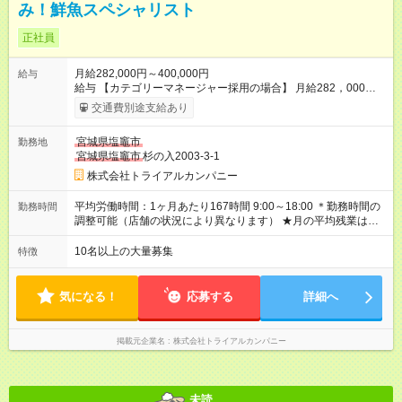
み！鮮魚スペシャリスト
正社員
月給282,000円～400,000円
給与
給与 【カテゴリーマネージャー採用の場合】 月給282，000円
～400，000円 【バイヤー経験がある方】 月給380，000円～ ※
交通費別途支給あり
当社規定の採用基準により、能力、年齢、 前職経験などを考慮
の上、決定いたします。 ※試用期間2ヶ月（賃金同一） 給与にプ
宮城県塩竈市
勤務地
ラスしてもらえる手当・インセンティブ ◎残業手当 ◎住宅手当
宮城県塩竈市
杉の入2003-3-1
◎通勤手当 ◎家族手当 ◎資格手当 ◎職位手当 ◎単身手当 ◎残業
手当（全額支給） ◎深夜手当 ※一部、店舗により異なります ※
株式会社トライアルカンパニー
固定残業・みなし残業なし！残業分は1分単位で支給！ （実績：
月平均残業時間13.25h以下） 【試用期間】試用期間あり 試用期
平均労働時間：1ヶ月あたり167時間 9:00～18:00 ＊勤務時間の
勤務時間
間の長さ：2ヶ月 雇用形態、給与は本採用時と同じです。
調整可能（店舗の状況により異なります） ★月の平均残業は
13.25ｈ以下 ⇒業務効率化等を図り、さらに減らしていきます
◎基本は定時退社 ◎固定残業・みなし残業ナシ。残業分は1分単
10名以上の大量募集
特徴
位で支給 平均労働時間：1ヶ月あたり167時間 9:00～18:00 ＊勤
務時間の調整可能（店舗の状況により異なります） ★月の平均
残業は13.25ｈ以下 ⇒業務効率化等を図り、さらに減らしてい
気になる！
応募する
詳細へ
きます ◎基本は定時退社 ◎固定残業・みなし残業ナシ。残業分
は1分単位で支給
掲載元企業名
株式会社トライアルカンパニー
未読