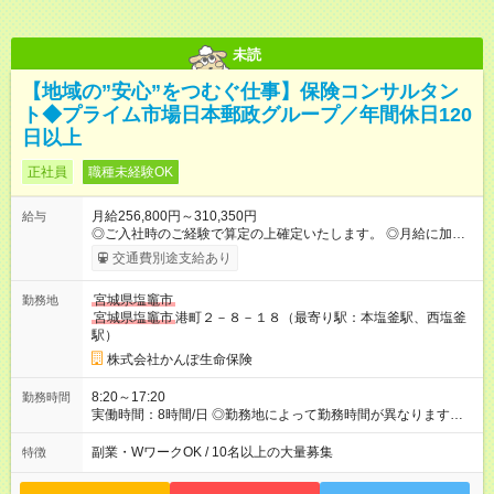
未読
【地域の”安心”をつむぐ仕事】保険コンサルタン
ト◆プライム市場日本郵政グループ／年間休日120
日以上
正社員
職種未経験OK
月給256,800円～310,350円
給与
◎ご入社時のご経験で算定の上確定いたします。 ◎月給に加え
て、諸手当（残業手当・住居手当・扶養手当・営業手当など）
交通費別途支給あり
+賞与年2回を支給します。 ◎諸手当については通勤・住居・扶
養などの状況により支給金額を決定いたします。 ◎試用期間6ヶ
宮城県塩竈市
勤務地
月あり。待遇に変更はありません。 ◎実績に応じた営業手当が
宮城県塩竈市
港町２－８－１８（最寄り駅：本塩釜駅、西塩釜
別途支給されます。 【試用期間】試用期間あり 試用期間の長
駅）
さ：6ヶ月 雇用形態、給与は本採用時と同じです。
株式会社かんぽ生命保険
8:20～17:20
勤務時間
実働時間：8時間/日 ◎勤務地によって勤務時間が異なります
（8：20～17：20、8：50～17：50など） ◎残業時間は月平均
9.4時間です。
副業・WワークOK / 10名以上の大量募集
特徴