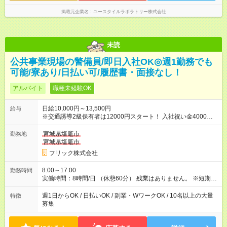
掲載元企業名
ユースタイルラボラトリー株式会社
未読
公共事業現場の警備員/即日入社OK◎週1勤務でも
可能/寮あり/日払い可/履歴書・面接なし！
アルバイト
職種未経験OK
日給10,000円～13,500円
給与
※交通誘導2級保有者は12000円スタート！ 入社祝い金4000円
【試用期間】試用期間なし
宮城県塩竈市
勤務地
宮城県塩竈市
フリック株式会社
8:00～17:00
勤務時間
実働時間：8時間/日 （休憩60分） 残業はありません。 ※短期の
募集は行っておりません。予めご了承くださいませ。
週1日からOK / 日払いOK / 副業・WワークOK / 10名以上の大量
特徴
募集