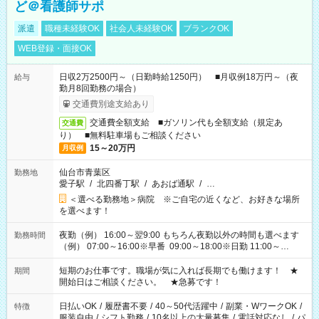
ど＠看護師サポ
派遣
職種未経験OK
社会人未経験OK
ブランクOK
WEB登録・面接OK
日収2万2500円～（日勤時給1250円） ■月収例18万円～（夜
給与
勤月8回勤務の場合）
交通費別途支給あり
交通費全額支給 ■ガソリン代も全額支給（規定あ
交通費
り） ■無料駐車場もご相談ください
15～20万円
月収例
仙台市青葉区
勤務地
愛子駅
/
北四番丁駅
/
あおば通駅
/
…
＜選べる勤務地＞病院 ※ご自宅の近くなど、お好きな場所
を選べます！
夜勤（例） 16:00～翌9:00 もちろん夜勤以外の時間も選べます
勤務時間
（例） 07:00～16:00※早番 09:00～18:00※日勤 11:00～
20:00※遅番 ※時間は、固定・選べる施設もあるので、ご希望が
あれば調整できます！ ※シフト制。勤務地により実働時間が異
短期のお仕事です。職場が気に入れば長期でも働けます！ ★
期間
なります。★家庭の都合でお休みが必要な場合も遠慮なくご相
開始日はご相談ください。 ★急募です！
談ください。
日払いOK
/
履歴書不要
/
40～50代活躍中
/
副業・WワークOK
/
特徴
服装自由
/
シフト勤務
/
10名以上の大量募集
/
電話対応なし
/
パ