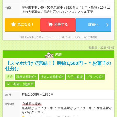
の勤務時間。 合計で週40時間を超える場合は応募できません。
履歴書不要
/
40～50代活躍中
/
服装自由
/
シフト勤務
/
10名以
特徴
上の大量募集
/
電話対応なし
/
パソコンスキル不要
気になる！
応募する
詳細へ
掲載元企業名
日研トータルソーシング株式会社 メディカルケア事業部
掲載日：2026.08.05
未読
【スマホだけで完結！】時給1,500円～＊お菓子の
仕分け
派遣
職種未経験OK
社会人未経験OK
大学生歓迎
ブランクOK
WEB登録・面接OK
時給1,500円～1,875円
給与
宮城県塩竈市
勤務地
塩釜駅からバイク・車
/
本塩釜駅からバイク・車
/
西塩釜駅か
らバイク・車
/
…