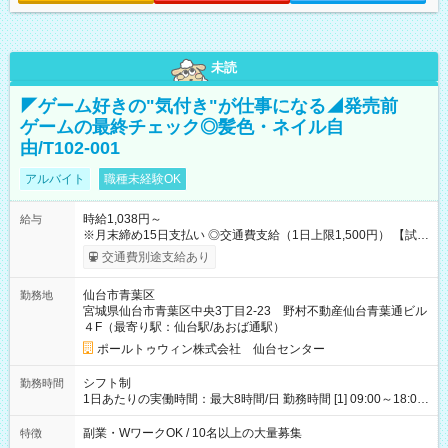
未読
◤ゲーム好きの"気付き"が仕事になる◢発売前
ゲームの最終チェック◎髪色・ネイル自
由/T102-001
アルバイト
職種未経験OK
時給1,038円～
給与
※月末締め15日支払い ◎交通費支給（1日上限1,500円） 【試用
期間】試用期間なし
交通費別途支給あり
仙台市青葉区
勤務地
宮城県仙台市青葉区中央3丁目2-23 野村不動産仙台青葉通ビル
４F（最寄り駅：仙台駅/あおば通駅）
ポールトゥウィン株式会社 仙台センター
シフト制
勤務時間
1日あたりの実働時間：最大8時間/日 勤務時間 [1] 09:00～18:00
[2] 10:00～19:00 [3] 10:30～19:30 最低勤務日数(週)：2日 【シ
フトの決め方】 シフトサイクル：1ヶ月 シフト提出期限：シフ
副業・WワークOK / 10名以上の大量募集
特徴
ト開始の15日前 ☆希望休3日以上OK ほぼ100％希望が通ります