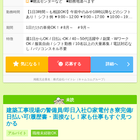
■物流センターなど ■勤務地選べます
【1日3時間～も相談OK!】午前中のみや18時以降などのシフト
勤務時間
あり！ シフト例 ▼9:00～12:00 ▼9:00～17:00 ▼10:00～19:00
▼18:00～21:00
1日だけの単発OK！＃8月～ ＃9月～
期間
週1日からOK
/
日払いOK
/
40～50代活躍中
/
副業・Wワーク
特徴
OK
/
服装自由
/
シフト勤務
/
10名以上の大量募集
/
電話対応な
し
/
パソコンスキル不要
気になる！
応募する
詳細へ
掲載元企業名
株式会社バイトレ（キャムコムグループ）
未読
建築工事現場の警備員/即日入社◎家電付き寮完備/
日払い可/履歴書・面接なし！家も仕事もすぐ見つ
かる
アルバイト
職種未経験OK