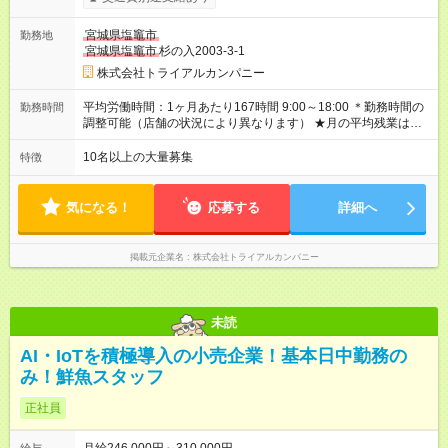
内転勤あり）：月給250，000円～ 全国勤務：月給260，000
円～ 【カテゴリーマネージャー採用の場合】 月給282，000円
宮城県塩竈市
勤務地
～400，000円 【バイヤー経験がある方】 月給380，000円～ ※
宮城県塩竈市
杉の入2003-3-1
当社規定の採用基準により、能力、年齢、 前職経験などを考慮
の上、決定いたします。 ※試用期間2ヶ月（賃金同一） ◆給与に
株式会社トライアルカンパニー
プラスしてもらえる手当・インセンティブ ◎残業手当 ◎住宅手
当 ◎通勤手当 ◎家族手当 ◎資格手当 ◎職位手当 ◎単身手当 ◎残
平均労働時間：1ヶ月あたり167時間 9:00～18:00 ＊勤務時間の
勤務時間
業手当（全額支給） ◎深夜手当 ※一部、店舗により異なります
調整可能（店舗の状況により異なります） ★月の平均残業は
※固定残業・みなし残業なし！残業分は1分単位で支給！ （実
13.25ｈ以下 ⇒業務効率化等を図り、さらに減らしていきます
績：月平均残業時間13.25h以下） 【試用期間】試用期間あり 試
◎基本は定時退社 ◎固定残業・みなし残業ナシ。残業分は1分単
10名以上の大量募集
特徴
用期間の長さ：2ヶ月 雇用形態、給与は本採用時と同じです。
位で支給 平均労働時間：1ヶ月あたり167時間 9:00～18:00 ＊勤
務時間の調整可能（店舗の状況により異なります） ★月の平均
残業は13.25ｈ以下 ⇒業務効率化等を図り、さらに減らしてい
気になる！
応募する
詳細へ
きます ◎基本は定時退社 ◎固定残業・みなし残業ナシ。残業分
は1分単位で支給
掲載元企業名
株式会社トライアルカンパニー
未読
AI・IoTを積極導入の小売企業！基本日中勤務の
み！鮮魚スタッフ
正社員