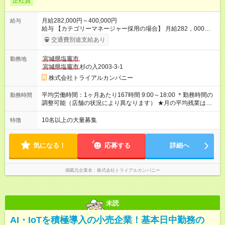
正社員
月給282,000円～400,000円
給与
給与 【カテゴリーマネージャー採用の場合】 月給282，000円
～400，000円 【バイヤー経験がある方】 月給380，000円～ ※
交通費別途支給あり
当社規定の採用基準により、能力、年齢、 前職経験などを考慮
の上、決定いたします。 ※試用期間2ヶ月（賃金同一） 給与にプ
宮城県塩竈市
勤務地
ラスしてもらえる手当・インセンティブ ◎残業手当 ◎住宅手当
宮城県塩竈市
杉の入2003-3-1
◎通勤手当 ◎家族手当 ◎資格手当 ◎職位手当 ◎単身手当 ◎残業
手当（全額支給） ◎深夜手当 ※一部、店舗により異なります ※
株式会社トライアルカンパニー
固定残業・みなし残業なし！残業分は1分単位で支給！ （実績：
月平均残業時間13.25h以下） 【試用期間】試用期間あり 試用期
平均労働時間：1ヶ月あたり167時間 9:00～18:00 ＊勤務時間の
勤務時間
間の長さ：2ヶ月 雇用形態、給与は本採用時と同じです。
調整可能（店舗の状況により異なります） ★月の平均残業は
13.25ｈ以下 ⇒業務効率化等を図り、さらに減らしていきます
◎基本は定時退社 ◎固定残業・みなし残業ナシ。残業分は1分単
10名以上の大量募集
特徴
位で支給 平均労働時間：1ヶ月あたり167時間 9:00～18:00 ＊勤
務時間の調整可能（店舗の状況により異なります） ★月の平均
残業は13.25ｈ以下 ⇒業務効率化等を図り、さらに減らしてい
気になる！
応募する
詳細へ
きます ◎基本は定時退社 ◎固定残業・みなし残業ナシ。残業分
は1分単位で支給
掲載元企業名
株式会社トライアルカンパニー
未読
AI・IoTを積極導入の小売企業！基本日中勤務の