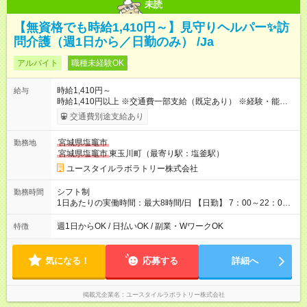
未読
【無資格でも時給1,410円～】見守りヘルパー✨訪
問介護（週1日から／日勤のみ） /Ja
アルバイト
職種未経験OK
時給1,410円～
給与
時給1,410円以上 ※交通費一部支給（既定あり） ※経験・能力を
考慮して決定します 【収入例】 週1回勤務の場合：1,410円×8時
交通費別途支給あり
間×4回=4万5,120円 週3回勤務の場合：1,410円×8時間×12回
=13万5,360円 週5回勤務の場合：1,410円×8時間×20回=22万
宮城県塩竈市
勤務地
5,600円 【試用期間】試用期間あり 試用期間の長さ：2ヶ月
宮城県塩竈市
東玉川町（最寄り駅：塩釜駅）
※ 雇用形態と給与に、本採用時と異なる部分があります。 雇用
形態：本採用時と同じです。 給与：時給 1,040円以上
ユースタイルラボラトリー株式会社
シフト制
勤務時間
1日あたりの実働時間：最大8時間/日 【日勤】 7：00～22：00
の間で8時間勤務（休憩時間は法定通り） ※週1日～OK ／ 夜勤
なし ＊＊ 勤務時間例 ＊＊ ■8時から17時 ■9時から18時 ■10
週1日からOK / 日払いOK / 副業・WワークOK
特徴
時から19時 ■12時から21時 など ※訪問先により変動 ※曜日固
定（毎週同じ曜日勤務）
気になる！
応募する
詳細へ
掲載元企業名
ユースタイルラボラトリー株式会社