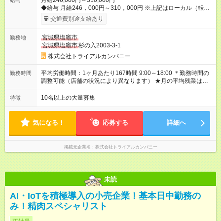
月給246,000円～310,000円
給与
◆給与 月給246，000円～310，000円 ※上記はローカル（転勤
なし）勤務の給与になります。 ※リージョナル勤務（ブロック
交通費別途支給あり
内転勤あり）：月給250，000円～ 全国勤務：月給260，000
円～ 【カテゴリーマネージャー採用の場合】 月給282，000円
宮城県塩竈市
勤務地
～400，000円 【バイヤー経験がある方】 月給380，000円～ ※
宮城県塩竈市
杉の入2003-3-1
当社規定の採用基準により、能力、年齢、 前職経験などを考慮
の上、決定いたします。 ※試用期間2ヶ月（賃金同一） ◆給与に
株式会社トライアルカンパニー
プラスしてもらえる手当・インセンティブ ◎残業手当 ◎住宅手
当 ◎通勤手当 ◎家族手当 ◎資格手当 ◎職位手当 ◎単身手当 ◎残
平均労働時間：1ヶ月あたり167時間 9:00～18:00 ＊勤務時間の
勤務時間
業手当（全額支給） ◎深夜手当 ※一部、店舗により異なります
調整可能（店舗の状況により異なります） ★月の平均残業は
※固定残業・みなし残業なし！残業分は1分単位で支給！ （実
13.25ｈ以下 ⇒業務効率化等を図り、さらに減らしていきます
績：月平均残業時間13.25h以下） 【試用期間】試用期間あり 試
◎基本は定時退社 ◎固定残業・みなし残業ナシ。残業分は1分単
10名以上の大量募集
特徴
用期間の長さ：2ヶ月 雇用形態、給与は本採用時と同じです。
位で支給 平均労働時間：1ヶ月あたり167時間 9:00～18:00 ＊勤
務時間の調整可能（店舗の状況により異なります） ★月の平均
残業は13.25ｈ以下 ⇒業務効率化等を図り、さらに減らしてい
気になる！
応募する
詳細へ
きます ◎基本は定時退社 ◎固定残業・みなし残業ナシ。残業分
は1分単位で支給
掲載元企業名
株式会社トライアルカンパニー
未読
AI・IoTを積極導入の小売企業！基本日中勤務の
み！精肉スペシャリスト