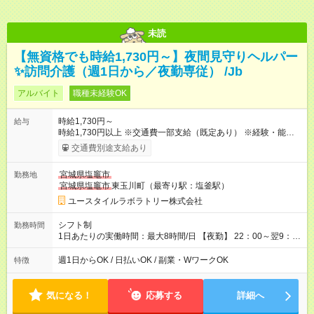
未読
【無資格でも時給1,730円～】夜間見守りヘルパー
✨訪問介護（週1日から／夜勤専従） /Jb
アルバイト
職種未経験OK
時給1,730円～
給与
時給1,730円以上 ※交通費一部支給（既定あり） ※経験・能力を
考慮して決定します 【収入例】 週1回勤務の場合：1,730円×8時
交通費別途支給あり
間×4回=5万5,360円 週3回勤務の場合：1,730円×8時間×12回
=16万6,080円 【試用期間】試用期間あり 試用期間の長さ：2ヶ
宮城県塩竈市
勤務地
月 ※ 雇用形態と給与に、本採用時と異なる部分があります。 雇
宮城県塩竈市
東玉川町（最寄り駅：塩釜駅）
用形態：本採用時と同じです。 給与：時給 1,470円以上
ユースタイルラボラトリー株式会社
シフト制
勤務時間
1日あたりの実働時間：最大8時間/日 【夜勤】 22：00～翌9：
00 ※週1日～OK ／ 夜勤専従 ＊＊ 勤務時間例 ＊＊ ■22時か
ら翌7時 ■23時から翌8時 ■24時から翌9時 など ※上記の時間
週1日からOK / 日払いOK / 副業・WワークOK
特徴
内で8時間勤務（休憩1時間）ご利用者様により、時間は異なり
ます。 ※曜日固定（毎週同じ曜日での勤務となります）
気になる！
応募する
詳細へ