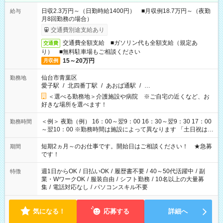
日収2.3万円～（日勤時給1400円） ■月収例18.7万円～（夜勤
給与
月8回勤務の場合）
交通費別途支給あり
交通費全額支給 ■ガソリン代も全額支給（規定あ
交通費
り） ■無料駐車場もご相談ください
15～20万円
月収例
仙台市青葉区
勤務地
愛子駅
/
北四番丁駅
/
あおば通駅
/
…
＜選べる勤務地＞介護施設や病院 ※ご自宅の近くなど、お
好きな場所を選べます！
＜例＞ 夜勤（例） 16：00～翌9：00 16：30～翌9：30 17：00
勤務時間
～翌10：00 ※勤務時間は施設によって異なります 「土日祝は休
みたい」 「しっかり稼ぎたい」 「もう少し遅い時間から始めた
い」など ご希望にあったお仕事をご案内いたします。 ※未経験
短期2ヵ月～のお仕事です。開始日はご相談ください！ ★急募
期間
の方の場合は1～2ヶ月間は日中での仕事を経験いただき、 お
です！
仕事に慣れてからの夜勤になります。 ★家庭の都合でお休みが
必要な場合も遠慮なくご相談ください。
週1日からOK
/
日払いOK
/
履歴書不要
/
40～50代活躍中
/
副
特徴
業・WワークOK
/
服装自由
/
シフト勤務
/
10名以上の大量募
集
/
電話対応なし
/
パソコンスキル不要
気になる！
応募する
詳細へ