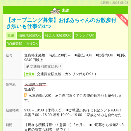
掲載日：2026.08.08
未読
NEW
【オープニング募集】おばあちゃんのお散歩付
き添いも仕事の1つ
派遣
職種未経験OK
社会人未経験OK
ブランクOK
WEB登録・面接OK
無資格未経験：時給1230円～ ■週払いOK ■扶養内OK ■日収
給与
9840円以上
交通費別途支給あり
交通費全額支給（ガソリン代もOK！）
交通費
宮城県塩竈市
勤務地
塩釜駅
≪車通勤もOK！≫ご自宅近くでご希望の勤務地を紹介しま
す。
9:00～18:00（休憩60分） ■ご希望があれば下記シフトもOK！
勤務時間
早番 7:00～16:00 遅番 10:00～19:00 「家族と休みを合わせた
い」 「余裕を持って夕飯の準備がしたい」 「できれば残業はし
たくない」 など、ご希望を教えてくださいね。 ※Wワーク希望
【現在も積極採用中！急募！】2カ月～ ■ご応募から最短2～3
期間
の方へ 今ご覧のお仕事で希望する勤務時間と、もう1つのお仕事
日後の就業も相談可能です！