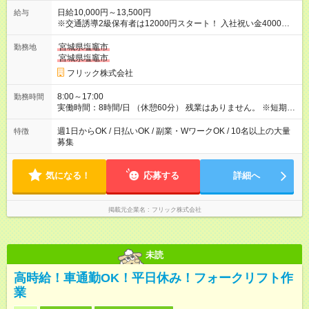
日給10,000円～13,500円
給与
※交通誘導2級保有者は12000円スタート！ 入社祝い金4000円
【試用期間】試用期間なし
宮城県塩竈市
勤務地
宮城県塩竈市
フリック株式会社
8:00～17:00
勤務時間
実働時間：8時間/日 （休憩60分） 残業はありません。 ※短期の
募集は行っておりません。予めご了承くださいませ。
週1日からOK / 日払いOK / 副業・WワークOK / 10名以上の大量
特徴
募集
気になる！
応募する
詳細へ
掲載元企業名
フリック株式会社
未読
高時給！車通勤OK！平日休み！フォークリフト作
業