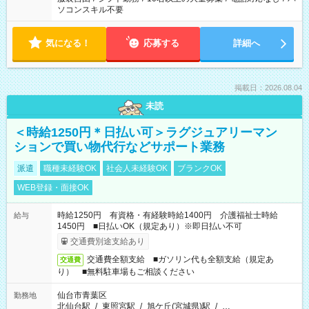
ソコンスキル不要
気になる！
応募する
詳細へ
掲載日：2026.08.04
未読
＜時給1250円＊日払い可＞ラグジュアリーマン
ションで買い物代行などサポート業務
派遣
職種未経験OK
社会人未経験OK
ブランクOK
WEB登録・面接OK
時給1250円 有資格・有経験時給1400円 介護福祉士時給
給与
1450円 ■日払いOK（規定あり）※即日払い不可
交通費別途支給あり
交通費全額支給 ■ガソリン代も全額支給（規定あ
交通費
り） ■無料駐車場もご相談ください
仙台市青葉区
勤務地
北仙台駅
/
東照宮駅
/
旭ケ丘(宮城県)駅
/
…