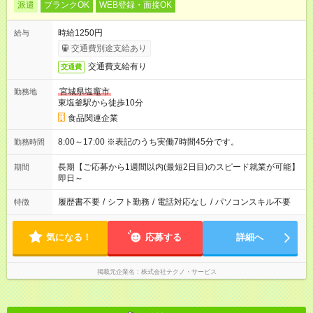
派遣
ブランクOK
WEB登録・面接OK
時給1250円
給与
交通費別途支給あり
交通費支給有り
交通費
宮城県塩竈市
勤務地
東塩釜駅から徒歩10分
食品関連企業
8:00～17:00 ※表記のうち実働7時間45分です。
勤務時間
長期【ご応募から1週間以内(最短2日目)のスピード就業が可能】
期間
即日～
履歴書不要
/
シフト勤務
/
電話対応なし
/
パソコンスキル不要
特徴
気になる！
応募する
詳細へ
掲載元企業名
株式会社テクノ・サービス