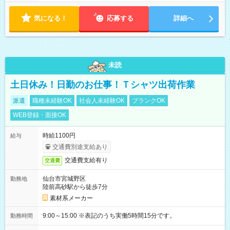
・昼休憩1時間、その他小休憩あり
気になる！
応募する
詳細へ
未読
土日休み！日勤のお仕事！Ｔシャツ出荷作業
派遣
職種未経験OK
社会人未経験OK
ブランクOK
WEB登録・面接OK
時給1100円
給与
交通費別途支給あり
交通費支給有り
交通費
仙台市宮城野区
勤務地
陸前高砂駅から徒歩7分
素材系メーカー
9:00～15:00 ※表記のうち実働5時間15分です。
勤務時間