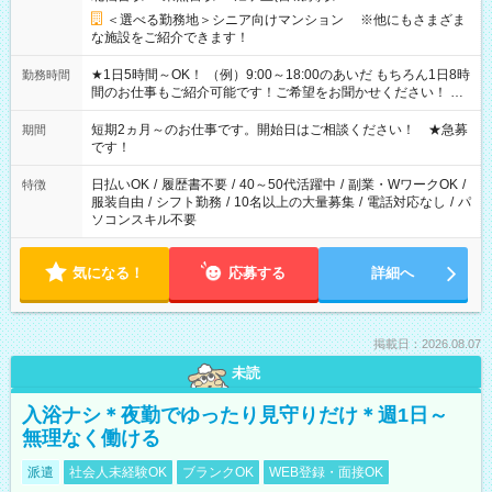
＜選べる勤務地＞シニア向けマンション ※他にもさまざま
な施設をご紹介できます！
★1日5時間～OK！ （例）9:00～18:00のあいだ もちろん1日8時
勤務時間
間のお仕事もご紹介可能です！ご希望をお聞かせください！ ★
家庭の都合でお休みが必要な場合も遠慮なくご相談ください。
※週最低15時間以上の勤務が必要です
短期2ヵ月～のお仕事です。開始日はご相談ください！ ★急募
期間
です！
日払いOK
/
履歴書不要
/
40～50代活躍中
/
副業・WワークOK
/
特徴
服装自由
/
シフト勤務
/
10名以上の大量募集
/
電話対応なし
/
パ
ソコンスキル不要
気になる！
応募する
詳細へ
掲載日：2026.08.07
未読
入浴ナシ＊夜勤でゆったり見守りだけ＊週1日～
無理なく働ける
派遣
社会人未経験OK
ブランクOK
WEB登録・面接OK