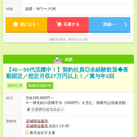
本は固定シフトですが家庭の都合などイレギュラーには対応し
ます♪
副業・WワークOK
特徴
気になる！
応募する
詳細へ
掲載元企業名
株式会社すき家
未読
【40～50代活躍中！】契約社員◎未経験歓迎◆夜
勤固定／想定月収27万円以上！／賞与年2回
契約社員
職種未経験OK
月給180,800円～
給与
※一律支給の役職手当（5000円）を含む。残業代は別途全額支
給。 ※深夜勤務手当は、残業時間等により変動します。 ※想定
交通費別途支給あり
月収27万円以上 ※最大4回昇給のチャンスあり ※賞与年2回支給
【試用期間】試用期間なし
宮城県塩竈市
勤務地
宮城県塩竈市
北浜1-13-30
株式会社すき家