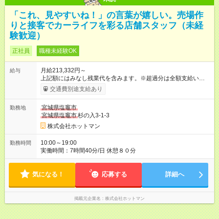
「これ、見やすいね！」の言葉が嬉しい。売場作
りと接客でカーライフを彩る店舗スタッフ（未経
験歓迎）
正社員
職種未経験OK
月給213,332円～
給与
上記額にはみなし残業代を含みます。※超過分は全額支給いたし
ます。 みなし残業代 25,332円 以上／月 みなし残業時間 18.34
交通費別途支給あり
時間／月 上記額には開店準備早出手当（固定残業代）１８．３
４時間分、２５，３３２円を含みます。超過分は全額支給しま
宮城県塩竈市
勤務地
す。 【試用期間】試用期間あり 試用期間の長さ：3ヶ月 雇用形
宮城県塩竈市
杉の入3-1-3
態、給与は本採用時と同じです。
株式会社ホットマン
10:00～19:00
勤務時間
実働時間：7時間40分/日 休憩８０分
気になる！
応募する
詳細へ
掲載元企業名
株式会社ホットマン