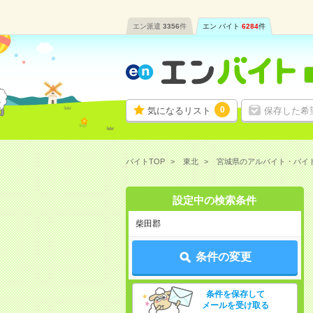
エン派遣
3356
件
エン バイト
6284
件
0
気になるリスト
保存した希
バイトTOP
東北
宮城県のアルバイト・バイ
設定中の検索条件
柴田郡
条件の変更
条件を保存して
メールを受け取る