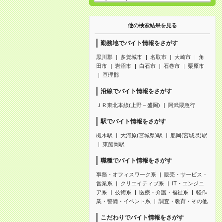
他の検索結果を見る
勤務地でバイト情報をさがす
黒川郡
多賀城市
名取市
大崎市
角
田市
岩沼市
白石市
石巻市
栗原市
亘理郡
沿線でバイト情報をさがす
ＪＲ東北本線(上野－盛岡)
阿武隈急行
駅でバイト情報をさがす
槻木駅
大河原(宮城県)駅
船岡(宮城県)駅
東船岡駅
職種でバイト情報をさがす
事務・オフィスワーク系
販売・サービス・
営業系
クリエイティブ系
IT・エンジニ
ア系
技術系
医療・介護・福祉系
軽作
業・警備・イベント系
調査・教育・その他
こだわりでバイト情報をさがす