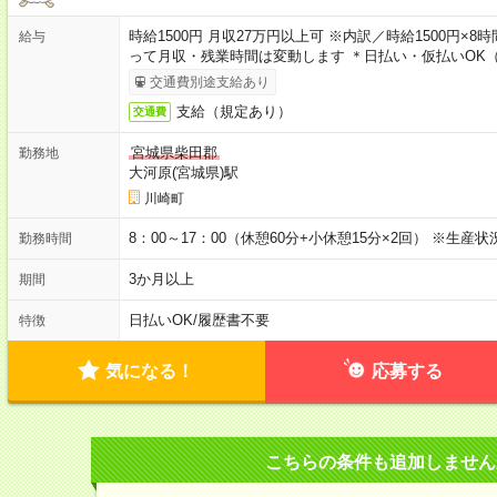
時給1500円 月収27万円以上可 ※内訳／時給1500円×
給与
って月収・残業時間は変動します ＊日払い・仮払いOK
交通費別途支給あり
支給（規定あり）
交通費
宮城県柴田郡
勤務地
大河原(宮城県)駅
川崎町
8：00～17：00（休憩60分+小休憩15分×2回） ※生
勤務時間
3か月以上
期間
日払いOK
/
履歴書不要
特徴
気になる！
応募する
こちらの条件も追加しません