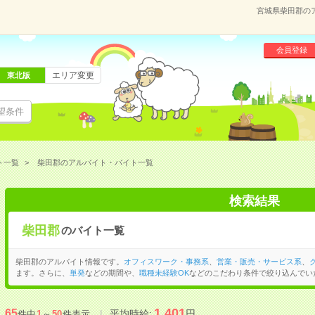
宮城県柴田郡の
会員登録
エリア変更
東北版
望条件
ト一覧
柴田郡のアルバイト・バイト一覧
検索結果
柴田郡
のバイト一覧
柴田郡のアルバイト情報です。
オフィスワーク・事務系
、
営業・販売・サービス系
、
ます。さらに、
単発
などの期間や、
職種未経験OK
などのこだわり条件で絞り込んでい
1,401
65
平均時給:
円
件中
1
～
50
件表示