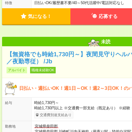
日払いOK
/
履歴書不要
/
40～50代活躍中
/
電話対応なし
特徴
気になる！
応募する
未読
【無資格でも時給1,730円～】夜間見守りヘル
／夜勤専従） /Jb
アルバイト
職種未経験OK
日払い・週払いOK！週1日～OK！週2～3日OK！の
時給1,730円～
給与
時給1,730円以上 ※交通費一部支給（既定あり） ※経
交通費別途支給あり
宮城県柴田郡
勤務地
宮城県柴田郡
川崎町川内天神前（最寄り駅：陸前白沢駅