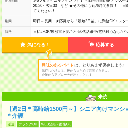
週5フルタイムがメインです！ ＜勤務時間の例＞ 8:00～17:00 8:3
勤務時間
20:30～翌5:30 など ★その他にも勤務時間多数！
てください！
即日～長期 ★応募から「最短2日後」に勤務OK！スタ
期間
日払いOK
/
履歴書不要
/
40～50代活躍中
/
電話対応なし
/
パ
特徴
気になる！
応募する
興味のあるバイト
は、とりあえず保存しよう♪
保存した求人は、後からまとめて応募できるよ。
企業からアプローチが届くことも！
未読
【週2日＊高時給1500円～】シニア向けマン
＊介護
派遣
ブランクOK
WEB登録・面接OK