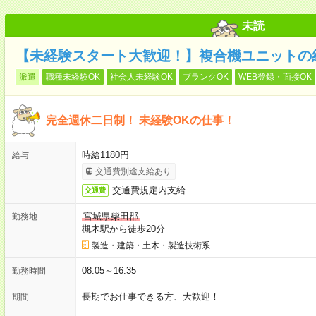
未読
【未経験スタート大歓迎！】複合機ユニットの組
派遣
職種未経験OK
社会人未経験OK
ブランクOK
WEB登録・面接OK
完全週休二日制！ 未経験OKの仕事！
時給1180円
給与
交通費別途支給あり
交通費規定内支給
交通費
宮城県柴田郡
勤務地
槻木駅から徒歩20分
製造・建築・土木・製造技術系
08:05～16:35
勤務時間
長期でお仕事できる方、大歓迎！
期間