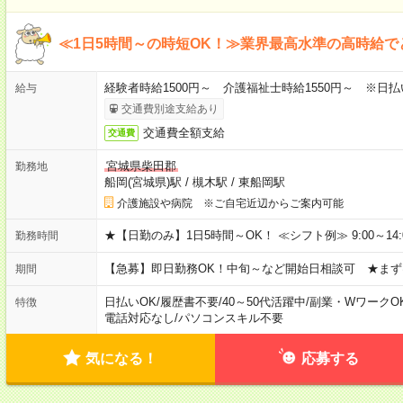
≪1日5時間～の時短OK！≫業界最高水準の高時給で
経験者時給1500円～ 介護福祉士時給1550円～ ※日払
給与
交通費別途支給あり
交通費全額支給
交通費
宮城県柴田郡
勤務地
船岡(宮城県)駅
/
槻木駅
/
東船岡駅
介護施設や病院 ※ご自宅近辺からご案内可能
★【日勤のみ】1日5時間～OK！ ≪シフト例≫ 9:00～14:00 10
勤務時間
【急募】即日勤務OK！中旬～など開始日相談可 ★まず
期間
日払いOK
/
履歴書不要
/
40～50代活躍中
/
副業・WワークO
特徴
電話対応なし
/
パソコンスキル不要
気になる！
応募する