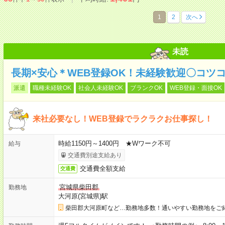
1
2
次へ
未読
長期×安心＊WEB登録OK！未経験歓迎〇コツ
派遣
職種未経験OK
社会人未経験OK
ブランクOK
WEB登録・面接OK
来社必要なし！WEB登録でラクラクお仕事探し！
時給1150円～1400円 ★Wワーク不可
給与
交通費別途支給あり
交通費全額支給
交通費
宮城県柴田郡
勤務地
大河原(宮城県)駅
柴田郡大河原町など…勤務地多数！通いやすい勤務地をご