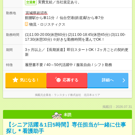
実費支給／当社規定あり。
交通費
宮城県岩沼市
勤務地
館腰駅から車11分
/
仙台空港(鉄道)駅から車7分
物流・ロジスティクス
(1)11:00-20:00(休憩60分) (2)11:00-18:45(休憩45分) (3)11:00-
勤務時間
17:30(休憩30分) ※好きな勤務時間を選んでOK！
3ヶ月以上／【長期派遣】即日スタートOK！2ヶ月ごとの契約更
期間
新
履歴書不要
/
40～50代活躍中
/
服装自由
/
シフト勤務
特徴
気になる！
応募する
詳細へ
掲載元企業名
ランスタッド株式会社 北日本エリア
掲載日：2026.07.31
未読
【シニア活躍＆1日5時間】専任担当が一緒に仕事
探し＊看護助手