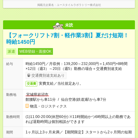
掲載元企業名
ユースタイルラボラトリー株式会社
未読
【フォークリフト7割・軽作業3割】夏だけ短期！
時給1450円
派遣
WEB登録・面接OK
時給1450円／月収例：139,200～232,000円＝1,450円×8時間
給与
×12日（週3）～20日（週5）勤務の場合＋交通費別途支給
交通費別途支給あり
実費支給／当社規定あり。
交通費
宮城県岩沼市
勤務地
館腰駅から車11分
/
仙台空港(鉄道)駅から車7分
物流・ロジスティクス
(1)11:00-20:00(休憩60分) ※11時開始かつ6時間以上の勤務であ
勤務時間
れば退勤時間は個別相談ができます
1ヶ月以上3ヶ月未満／【期間限定】スタートから2ヶ月間の短期
期間