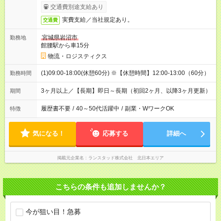
交通費別途支給あり
実費支給／当社規定あり。
交通費
宮城県岩沼市
勤務地
館腰駅から車15分
物流・ロジスティクス
(1)09:00-18:00(休憩60分) ※【休憩時間】12:00-13:00（60分）
勤務時間
3ヶ月以上／【長期】即日～長期（初回2ヶ月、以降3ヶ月更新）
期間
履歴書不要
/
40～50代活躍中
/
副業・WワークOK
特徴
気になる！
応募する
詳細へ
掲載元企業名
ランスタッド株式会社 北日本エリア
こちらの条件も追加しませんか？
今が狙い目！急募