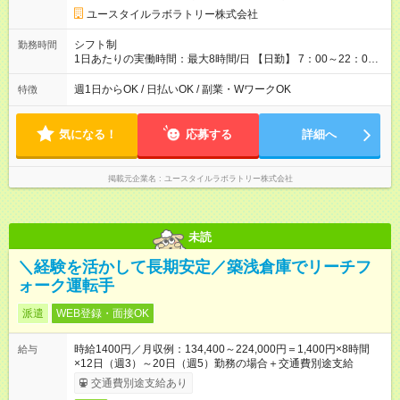
形態：本採用時と同じです。 給与：時給 1,040円以上
ユースタイルラボラトリー株式会社
シフト制
勤務時間
1日あたりの実働時間：最大8時間/日 【日勤】 7：00～22：00
の間で8時間勤務（休憩時間は法定通り） ※週1日～OK ／ 夜勤
なし ＊＊ 勤務時間例 ＊＊ ■8時から17時 ■9時から18時 ■10
週1日からOK / 日払いOK / 副業・WワークOK
特徴
時から19時 ■12時から21時 など ※訪問先により変動 ※曜日固
定（毎週同じ曜日勤務）
気になる！
応募する
詳細へ
掲載元企業名
ユースタイルラボラトリー株式会社
未読
＼経験を活かして長期安定／築浅倉庫でリーチフ
ォーク運転手
派遣
WEB登録・面接OK
時給1400円／月収例：134,400～224,000円＝1,400円×8時間
給与
×12日（週3）～20日（週5）勤務の場合＋交通費別途支給
交通費別途支給あり