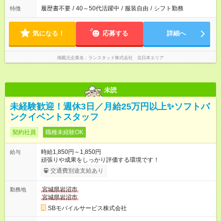
履歴書不要
/
40～50代活躍中
/
服装自由
/
シフト勤務
特徴
気になる！
応募する
詳細へ
掲載元企業名
ランスタッド株式会社 北日本エリア
未読
未経験歓迎！週休3日／月給25万円以上✨ソフトバ
ンクイベントスタッフ
契約社員
職種未経験OK
時給1,850円～1,850円
給与
頑張りや成果をしっかり評価する環境です！
交通費別途支給あり
宮城県岩沼市
勤務地
宮城県岩沼市
SBモバイルサービス株式会社