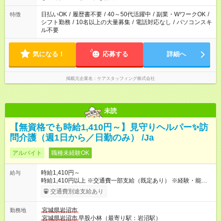
日払いOK
/
履歴書不要
/
40～50代活躍中
/
副業・WワークOK
/
特徴
シフト勤務
/
10名以上の大量募集
/
電話対応なし
/
パソコンスキ
ル不要
気になる！
応募する
詳細へ
掲載元企業名
ケアスタッフィング株式会社
未読
【無資格でも時給1,410円～】見守りヘルパー✨訪
問介護（週1日から／日勤のみ） /Ja
アルバイト
職種未経験OK
時給1,410円～
給与
時給1,410円以上 ※交通費一部支給（既定あり） ※経験・能力を
考慮して決定します 【収入例】 週1回勤務の場合：1,410円×8時
交通費別途支給あり
間×4回=4万5,120円 週3回勤務の場合：1,410円×8時間×12回
=13万5,360円 週5回勤務の場合：1,410円×8時間×20回=22万
宮城県岩沼市
勤務地
5,600円 【試用期間】試用期間あり 試用期間の長さ：2ヶ月
宮城県岩沼市
早股小林（最寄り駅：岩沼駅）
※ 雇用形態と給与に、本採用時と異なる部分があります。 雇用