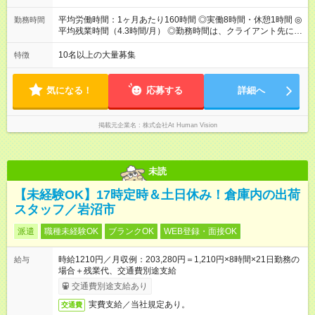
で全額支給。 【頑張りを給与・キャリアに還元します】 年に2
回⼈事評価があり等級が決まります。 等級に合わせた給与設定
平均労働時間：1ヶ月あたり160時間 ◎実働8時間・休憩1時間 ◎
勤務時間
のため、若い内からでも頑張り次第で給与アップが叶います。
平均残業時間（4.3時間/月） ◎勤務時間は、クライアント先に
⼀般職（20～31万円）→リーダー（⽉給26～36万円） →係⻑
より異なります。 ※＜シフト例＞ 10:00～19:00／11:00～
（⽉給34～45万円）→課⻑（⽉給36～48万円）→部⻑（⽉給40
20:00 平均労働時間：1ヶ月あたり160時間 ◎実働8時間・休憩1
10名以上の大量募集
特徴
～58万円） 【試用期間】試用期間あり 試用期間の長さ：6ヶ月
時間 ◎平均残業時間（4.3時間/月） ◎勤務時間は、クライアント
※ 雇用形態と給与に、本採用時と異なる部分があります。 雇用
先に より異なります。 ※＜シフト例＞ 10:00～19:00／11:00
形態：本採用時と同じです。 給与：月給 190,000円 ～ 330,000
～20:00
気になる！
応募する
詳細へ
円 上記額にはみなし残業代を含みます。※超過分は全額支給い
たします。 みなし残業代 20,000円 ～ 34,000円／月 みなし残業
時間 15時間／月
掲載元企業名
株式会社At Human Vision
未読
【未経験OK】17時定時＆土日休み！倉庫内の出荷
スタッフ／岩沼市
派遣
職種未経験OK
ブランクOK
WEB登録・面接OK
時給1210円／月収例：203,280円＝1,210円×8時間×21日勤務の
給与
場合＋残業代、交通費別途支給
交通費別途支給あり
実費支給／当社規定あり。
交通費