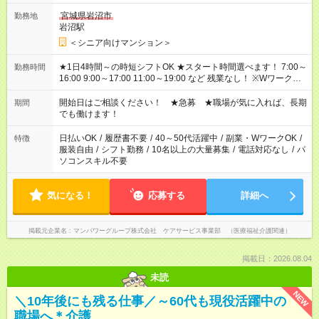
宮城県岩沼市
勤務地
岩沼駅
＜シニア向けマンション＞
★1日4時間～の時短シフトOK ★スタート時間選べます！ 7:00～
勤務時間
16:00 9:00～17:00 11:00～19:00 など 残業なし！ ※Wワークの
場合、他のお仕事と合わせ週40時間超の就業はご案内できませ
ん ※法令に基づき、週20時間以上勤務は社会保険への加入対象
開始日はご相談ください！ ★急募 ★職場が気に入れば、長期
期間
となります ※労働者派遣法（日雇い派遣の原則禁止）により、
でも働けます！
短時間・短期間の就業はご案内が難しい場合があります
日払いOK
/
履歴書不要
/
40～50代活躍中
/
副業・WワークOK
/
特徴
服装自由
/
シフト勤務
/
10名以上の大量募集
/
電話対応なし
/
パ
ソコンスキル不要
気になる！
応募する
詳細へ
掲載元企業名
マンパワーグループ株式会社 ケアサービス事業部 （医療福祉介護関連）
掲載日：2026.08.04
未読
NEW
＼10年後にも残る仕事／～60代も現役活躍中の
職場へ＊介護