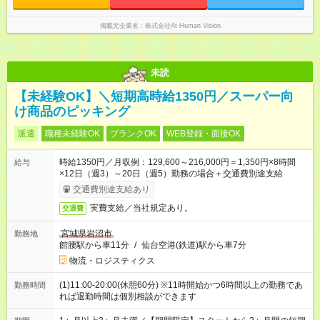
たします。 みなし残業代 20,000円 ～ 34,000円／月 みなし残業
時間 15時間／月
掲載元企業名
株式会社At Human Vision
未読
【未経験OK】＼短期高時給1350円／スーパー向
け商品のピッキング
派遣
職種未経験OK
ブランクOK
WEB登録・面接OK
時給1350円／月収例：129,600～216,000円＝1,350円×8時間
給与
×12日（週3）～20日（週5）勤務の場合＋交通費別途支給
交通費別途支給あり
実費支給／当社規定あり。
交通費
宮城県岩沼市
勤務地
館腰駅から車11分
/
仙台空港(鉄道)駅から車7分
物流・ロジスティクス
(1)11:00-20:00(休憩60分) ※11時開始かつ6時間以上の勤務であ
勤務時間
れば退勤時間は個別相談ができます