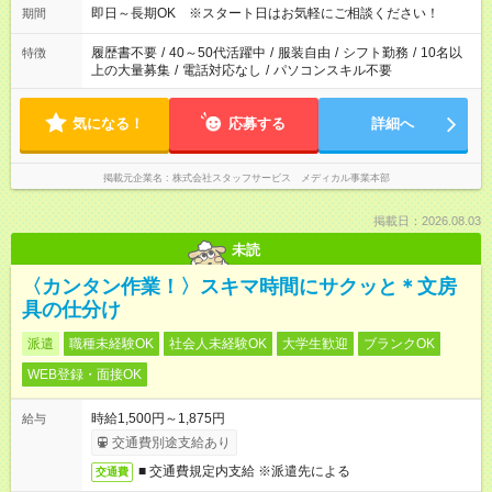
即日～長期OK ※スタート日はお気軽にご相談ください！
期間
履歴書不要
/
40～50代活躍中
/
服装自由
/
シフト勤務
/
10名以
特徴
上の大量募集
/
電話対応なし
/
パソコンスキル不要
気になる！
応募する
詳細へ
掲載元企業名
株式会社スタッフサービス メディカル事業本部
掲載日：2026.08.03
未読
〈カンタン作業！〉スキマ時間にサクッと＊文房
具の仕分け
派遣
職種未経験OK
社会人未経験OK
大学生歓迎
ブランクOK
WEB登録・面接OK
時給1,500円～1,875円
給与
交通費別途支給あり
■ 交通費規定内支給 ※派遣先による
交通費