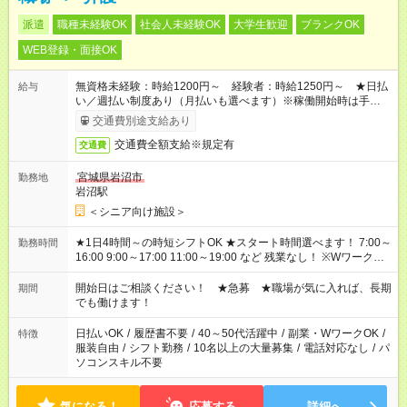
派遣
職種未経験OK
社会人未経験OK
大学生歓迎
ブランクOK
WEB登録・面接OK
無資格未経験：時給1200円～ 経験者：時給1250円～ ★日払
給与
い／週払い制度あり（月払いも選べます）※稼働開始時は手続き
完了次第のお支払いとなります。
交通費別途支給あり
交通費全額支給※規定有
交通費
宮城県岩沼市
勤務地
岩沼駅
＜シニア向け施設＞
★1日4時間～の時短シフトOK ★スタート時間選べます！ 7:00～
勤務時間
16:00 9:00～17:00 11:00～19:00 など 残業なし！ ※Wワークの
場合、他のお仕事と合わせ週40時間超の就業はご案内できませ
ん ※法令に基づき、週20時間以上勤務は社会保険への加入対象
開始日はご相談ください！ ★急募 ★職場が気に入れば、長期
期間
となります ※労働者派遣法（日雇い派遣の原則禁止）により、
でも働けます！
短時間・短期間の就業はご案内が難しい場合があります
日払いOK
/
履歴書不要
/
40～50代活躍中
/
副業・WワークOK
/
特徴
服装自由
/
シフト勤務
/
10名以上の大量募集
/
電話対応なし
/
パ
ソコンスキル不要
気になる！
応募する
詳細へ