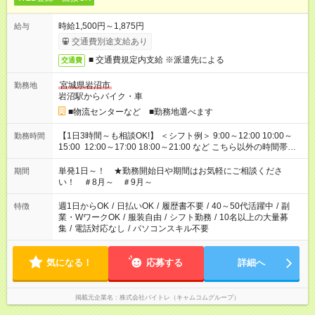
時給1,500円～1,875円
給与
交通費別途支給あり
■ 交通費規定内支給 ※派遣先による
交通費
宮城県岩沼市
勤務地
岩沼駅からバイク・車
■物流センターなど ■勤務地選べます
【1日3時間～も相談OK!】 ＜シフト例＞ 9:00～12:00 10:00～
勤務時間
15:00 12:00～17:00 18:00～21:00 など こちら以外の時間帯も
お気軽にご相談ください！
単発1日～！ ★勤務開始日や期間はお気軽にご相談くださ
期間
い！ ＃8月～ ＃9月～
週1日からOK
/
日払いOK
/
履歴書不要
/
40～50代活躍中
/
副
特徴
業・WワークOK
/
服装自由
/
シフト勤務
/
10名以上の大量募
集
/
電話対応なし
/
パソコンスキル不要
気になる！
応募する
詳細へ
掲載元企業名
株式会社バイトレ（キャムコムグループ）