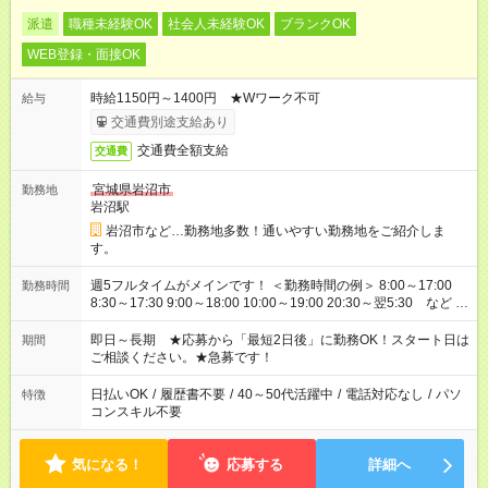
派遣
職種未経験OK
社会人未経験OK
ブランクOK
WEB登録・面接OK
時給1150円～1400円 ★Wワーク不可
給与
交通費別途支給あり
交通費全額支給
交通費
宮城県岩沼市
勤務地
岩沼駅
岩沼市など…勤務地多数！通いやすい勤務地をご紹介しま
す。
週5フルタイムがメインです！ ＜勤務時間の例＞ 8:00～17:00
勤務時間
8:30～17:30 9:00～18:00 10:00～19:00 20:30～翌5:30 など ★
その他にも勤務時間多数！ 日勤のみ、残業なし、交替制など
ご希望を教えてください！
即日～長期 ★応募から「最短2日後」に勤務OK！スタート日は
期間
ご相談ください。★急募です！
日払いOK
/
履歴書不要
/
40～50代活躍中
/
電話対応なし
/
パソ
特徴
コンスキル不要
気になる！
応募する
詳細へ