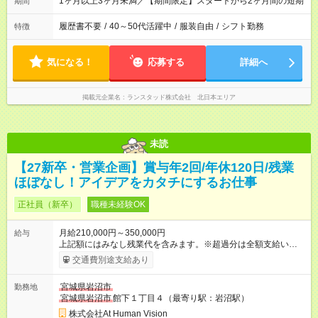
1ヶ月以上3ヶ月未満／【期間限定】スタートから2ヶ月間の短期
期間
履歴書不要
/
40～50代活躍中
/
服装自由
/
シフト勤務
特徴
気になる！
応募する
詳細へ
掲載元企業名
ランスタッド株式会社 北日本エリア
未読
【27新卒・営業企画】賞与年2回/年休120日/残業
ほぼなし！アイデアをカタチにするお仕事
正社員（新卒）
職種未経験OK
月給210,000円～350,000円
給与
上記額にはみなし残業代を含みます。※超過分は全額支給いたし
ます。 みなし残業代 22,000円 ～ 37,000円／月 みなし残業時
交通費別途支給あり
間 15時間／月 【給与】 月給： 大卒・院卒 ：222，000
円（固定残業代 23，000円） 短大・専門・高専卒：2100，000
宮城県岩沼市
勤務地
円（固定残業代 22，000円） 賞与：年２回 （業績連動型） 昇
宮城県岩沼市
館下１丁目４（最寄り駅：岩沼駅）
給：年２回（3月、9月) 試用期間：6ヶ月 ※上記額にはみなし残
業代（月15時間分）が含まれた 金額になります。超過分は追加
株式会社At Human Vision