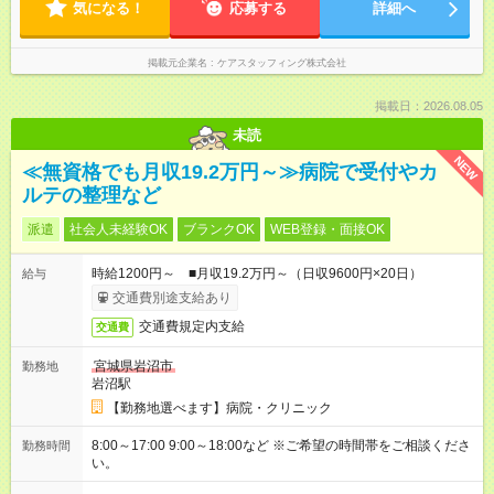
気になる！
応募する
詳細へ
掲載元企業名
ケアスタッフィング株式会社
掲載日：2026.08.05
未読
NEW
≪無資格でも月収19.2万円～≫病院で受付やカ
ルテの整理など
派遣
社会人未経験OK
ブランクOK
WEB登録・面接OK
時給1200円～ ■月収19.2万円～（日収9600円×20日）
給与
交通費別途支給あり
交通費規定内支給
交通費
宮城県岩沼市
勤務地
岩沼駅
【勤務地選べます】病院・クリニック
8:00～17:00 9:00～18:00など ※ご希望の時間帯をご相談くださ
勤務時間
い。