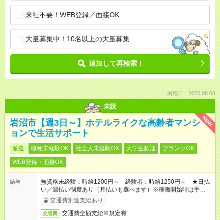
来社不要！WEB登録／面接OK
大量募集中！10名以上の大量募集
追加して再検索！
掲載日：2026.08.04
未読
NEW
岩沼市【週3日～】ホテルライクな高齢者マンシ
ョンで生活サポート
派遣
職種未経験OK
社会人未経験OK
大学生歓迎
ブランクOK
WEB登録・面接OK
無資格未経験：時給1200円～ 経験者：時給1250円～ ★日払
給与
い／週払い制度あり（月払いも選べます）※稼働開始時は手続き
完了次第のお支払いとなります。
交通費別途支給あり
交通費全額支給※規定有
交通費