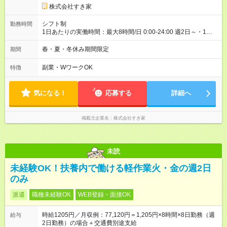
株式会社すき家
シフト制
勤務時間
1日あたりの実働時間：最大8時間/日 0:00-24:00 週2日～・1日
2h～OK ＜シフト例＞ 〇朝帯 5:00-9:00 〇昼帯 9:00-14:00 〇午
後帯 14:00-18:00 〇夜帯 18:00-22:00 〇深夜帯 22:00-翌5:00 基
春・夏・冬休み期間限定
期間
本は固定シフトですが家庭の都合などイレギュラーには対応し
ます♪
副業・WワークOK
特徴
気になる！
応募する
詳細へ
掲載元企業名
株式会社すき家
未読
未経験OK！扶養内で働ける軽作業火・金の週2日
のみ
派遣
職種未経験OK
WEB登録・面接OK
時給1205円／月収例：77,120円＝1,205円×8時間×8日勤務（週
給与
2日勤務）の場合＋交通費別途支給