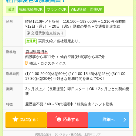
軽作業髪色＆服装自由！
派遣
職種未経験OK
ブランクOK
WEB登録・面接OK
時給1210円／月収例：116,160～193,600円＝1,210円×8時間
給与
×12日（週3）～20日（週5）勤務の場合＋交通費別途支給
交通費別途支給あり
実費支給／当社規定あり。
交通費
宮城県岩沼市
勤務地
館腰駅から車11分
/
仙台空港(鉄道)駅から車7分
物流・ロジスティクス
(1)11:00-20:00(休憩60分) (2)11:00-18:45(休憩45分) (3)11:00-
勤務時間
17:30(休憩30分) ※好きな勤務時間を選んでOK！
3ヶ月以上／【長期派遣】即日スタートOK！2ヶ月ごとの契約更
期間
新
履歴書不要
/
40～50代活躍中
/
服装自由
/
シフト勤務
特徴
気になる！
応募する
詳細へ
掲載元企業名
ランスタッド株式会社 北日本エリア