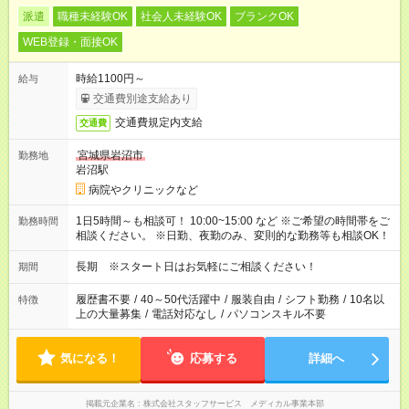
派遣
職種未経験OK
社会人未経験OK
ブランクOK
WEB登録・面接OK
時給1100円～
給与
交通費別途支給あり
交通費規定内支給
交通費
宮城県岩沼市
勤務地
岩沼駅
病院やクリニックなど
1日5時間～も相談可！ 10:00~15:00 など ※ご希望の時間帯をご
勤務時間
相談ください。 ※日勤、夜勤のみ、変則的な勤務等も相談OK！
長期 ※スタート日はお気軽にご相談ください！
期間
履歴書不要
/
40～50代活躍中
/
服装自由
/
シフト勤務
/
10名以
特徴
上の大量募集
/
電話対応なし
/
パソコンスキル不要
気になる！
応募する
詳細へ
掲載元企業名
株式会社スタッフサービス メディカル事業本部