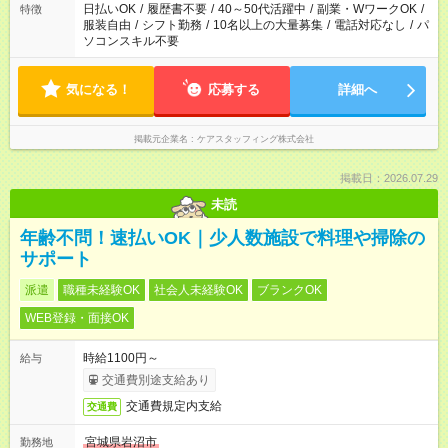
日払いOK
/
履歴書不要
/
40～50代活躍中
/
副業・WワークOK
/
特徴
服装自由
/
シフト勤務
/
10名以上の大量募集
/
電話対応なし
/
パ
ソコンスキル不要
気になる！
応募する
詳細へ
掲載元企業名
ケアスタッフィング株式会社
掲載日：2026.07.29
未読
年齢不問！速払いOK｜少人数施設で料理や掃除の
サポート
派遣
職種未経験OK
社会人未経験OK
ブランクOK
WEB登録・面接OK
時給1100円～
給与
交通費別途支給あり
交通費規定内支給
交通費
宮城県岩沼市
勤務地