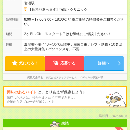
岩沼駅
【勤務地選べます】病院・クリニック
8:00～17:00 9:00～18:00など ※ご希望の時間帯をご相談くださ
勤務時間
い。
2ヶ月～OK ※スタート日はお気軽にご相談ください！
期間
履歴書不要
/
40～50代活躍中
/
服装自由
/
シフト勤務
/
10名以
特徴
上の大量募集
/
パソコンスキル不要
気になる！
応募する
詳細へ
掲載元企業名
株式会社スタッフサービス メディカル事業本部
興味のあるバイト
は、とりあえず保存しよう♪
保存した求人は、後からまとめて応募できるよ。
企業からアプローチが届くことも！
掲載日：2026.08.05
未読