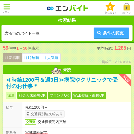
0
メニュー
気になる！
ログイン
検索結果
条件の変更
岩沼市のバイト一覧
59
1,285
件中
1
～
50
件表示
平均時給:
円
新着順
時給順
人気順
掲載日：2026.08.06
未読
NEW
≪時給1200円＆週3日≫病院やクリニックで受
付のお仕事＊
派遣
社会人未経験OK
ブランクOK
WEB登録・面接OK
時給1200円～
給与
交通費別途支給あり
交通費規定内支給
交通費
宮城県岩沼市
勤務地