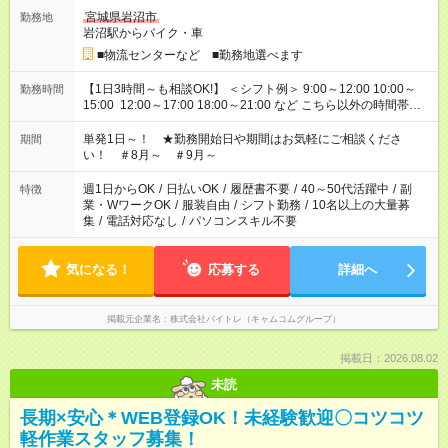
宮城県岩沼市
勤務地
岩沼駅からバイク・車
■物流センターなど ■勤務地選べます
【1日3時間～も相談OK!】 ＜シフト例＞ 9:00～12:00 10:00～
勤務時間
15:00 12:00～17:00 18:00～21:00 など こちら以外の時間帯も
お気軽にご相談ください！
単発1日～！ ★勤務開始日や期間はお気軽にご相談くださ
期間
い！ ＃8月～ ＃9月～
週1日からOK
/
日払いOK
/
履歴書不要
/
40～50代活躍中
/
副
特徴
業・WワークOK
/
服装自由
/
シフト勤務
/
10名以上の大量募
集
/
電話対応なし
/
パソコンスキル不要
気になる！
応募する
詳細へ
掲載元企業名
株式会社バイトレ（キャムコムグループ）
掲載日：2026.08.02
未読
長期×安心＊WEB登録OK！未経験歓迎〇コツコツ
軽作業スタッフ募集！