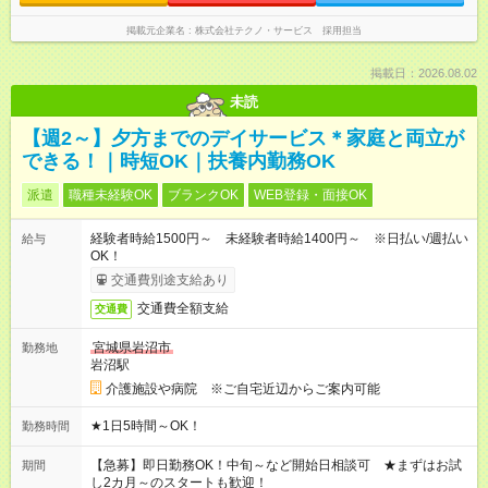
掲載元企業名
株式会社テクノ・サービス 採用担当
掲載日：2026.08.02
未読
【週2～】夕方までのデイサービス＊家庭と両立が
できる！｜時短OK｜扶養内勤務OK
派遣
職種未経験OK
ブランクOK
WEB登録・面接OK
経験者時給1500円～ 未経験者時給1400円～ ※日払い/週払い
給与
OK！
交通費別途支給あり
交通費全額支給
交通費
宮城県岩沼市
勤務地
岩沼駅
介護施設や病院 ※ご自宅近辺からご案内可能
★1日5時間～OK！
勤務時間
【急募】即日勤務OK！中旬～など開始日相談可 ★まずはお試
期間
し2カ月～のスタートも歓迎！