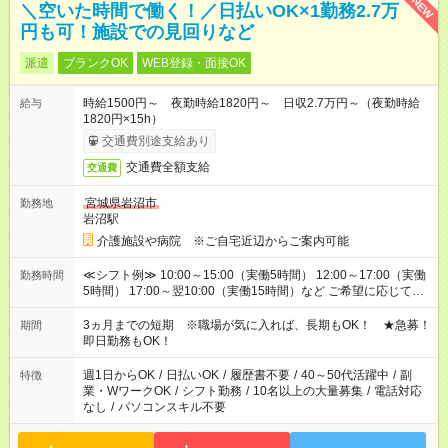
NEW
＼空いた時間で働く！／日払いOK×1勤務2.7万
円も可！施設での見回りなど
派遣
ブランクOK
WEB登録・面接OK
時給1500円～ 夜勤時給1820円～ 日収2.7万円～（夜勤時給
給与
1820円×15h）
交通費別途支給あり
交通費全額支給
交通費
宮城県岩沼市
勤務地
岩沼駅
介護施設や病院 ※ご自宅近辺からご案内可能
≪シフト例≫ 10:00～15:00（実働5時間） 12:00～17:00（実働
勤務時間
5時間） 17:00～翌10:00（実働15時間）など ご希望に応じて、
働く時間は調整できます！ お気軽に担当へ相談ください！
3ヵ月までの短期 ※職場が気に入れば、長期もOK！ ★急募！
期間
即日勤務もOK！
週1日からOK
/
日払いOK
/
履歴書不要
/
40～50代活躍中
/
副
特徴
業・WワークOK
/
シフト勤務
/
10名以上の大量募集
/
電話対応
なし
/
パソコンスキル不要