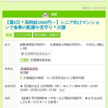
掲載日：2026.07.30
未読
【週2日＊高時給1500円～】シニア向けマンショ
ンで食事の配膳や見守り＊介護
派遣
ブランクOK
WEB登録・面接OK
経験者時給1500円～ 介護福祉士時給1550円～ ※日払い/週払
給与
いOK
交通費別途支給あり
交通費全額支給
交通費
宮城県岩沼市
勤務地
岩沼駅
介護施設や病院 ※ご自宅近辺からご案内可能
★【日勤のみ】1日5時間～OK！ ≪シフト例≫ 9:00～14:00
勤務時間
10:00～15:00 12:00～17:00 など
【急募】即日勤務OK！中旬～など開始日相談可 ★まずはお試
期間
し2カ月～のスタートも歓迎！