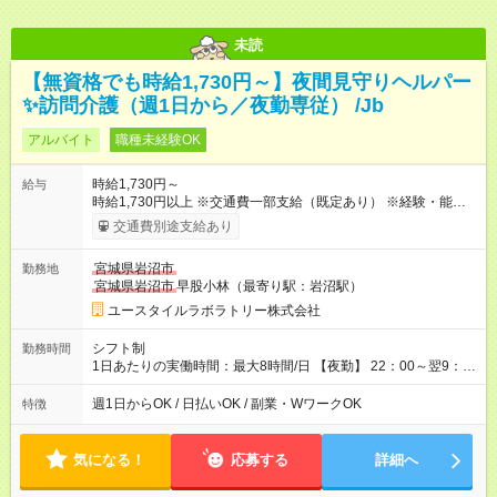
未読
【無資格でも時給1,730円～】夜間見守りヘルパー
✨訪問介護（週1日から／夜勤専従） /Jb
アルバイト
職種未経験OK
時給1,730円～
給与
時給1,730円以上 ※交通費一部支給（既定あり） ※経験・能力を
考慮して決定します 【収入例】 週1回勤務の場合：1,730円×8時
交通費別途支給あり
間×4回=5万5,360円 週3回勤務の場合：1,730円×8時間×12回
=16万6,080円 【試用期間】試用期間あり 試用期間の長さ：2ヶ
宮城県岩沼市
勤務地
月 ※ 雇用形態と給与に、本採用時と異なる部分があります。 雇
宮城県岩沼市
早股小林（最寄り駅：岩沼駅）
用形態：本採用時と同じです。 給与：時給 1,470円以上
ユースタイルラボラトリー株式会社
シフト制
勤務時間
1日あたりの実働時間：最大8時間/日 【夜勤】 22：00～翌9：
00 ※週1日～OK ／ 夜勤専従 ＊＊ 勤務時間例 ＊＊ ■22時か
ら翌7時 ■23時から翌8時 ■24時から翌9時 など ※上記の時間
週1日からOK / 日払いOK / 副業・WワークOK
特徴
内で8時間勤務（休憩1時間）ご利用者様により、時間は異なり
ます。 ※曜日固定（毎週同じ曜日での勤務となります）
気になる！
応募する
詳細へ