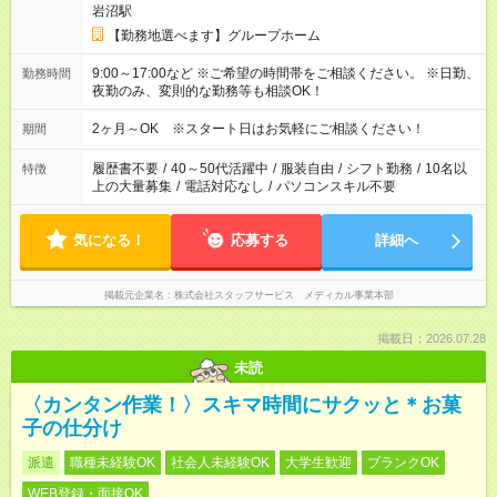
岩沼駅
【勤務地選べます】グループホーム
9:00～17:00など ※ご希望の時間帯をご相談ください。 ※日勤、
勤務時間
夜勤のみ、変則的な勤務等も相談OK！
2ヶ月～OK ※スタート日はお気軽にご相談ください！
期間
履歴書不要
/
40～50代活躍中
/
服装自由
/
シフト勤務
/
10名以
特徴
上の大量募集
/
電話対応なし
/
パソコンスキル不要
気になる！
応募する
詳細へ
掲載元企業名
株式会社スタッフサービス メディカル事業本部
掲載日：2026.07.28
未読
〈カンタン作業！〉スキマ時間にサクッと＊お菓
子の仕分け
派遣
職種未経験OK
社会人未経験OK
大学生歓迎
ブランクOK
WEB登録・面接OK