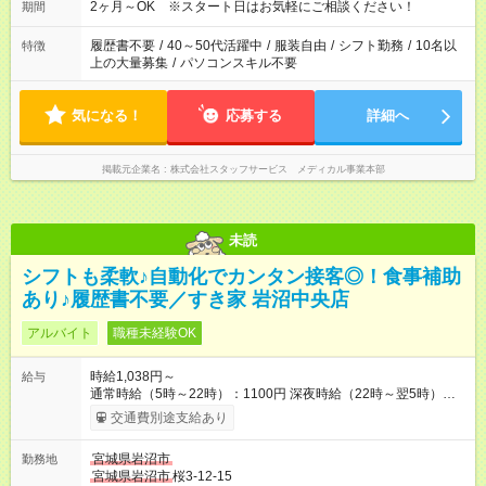
2ヶ月～OK ※スタート日はお気軽にご相談ください！
期間
履歴書不要
/
40～50代活躍中
/
服装自由
/
シフト勤務
/
10名以
特徴
上の大量募集
/
パソコンスキル不要
気になる！
応募する
詳細へ
掲載元企業名
株式会社スタッフサービス メディカル事業本部
未読
シフトも柔軟♪自動化でカンタン接客◎！食事補助
あり♪履歴書不要／すき家 岩沼中央店
アルバイト
職種未経験OK
時給1,038円～
給与
通常時給（5時～22時）：1100円 深夜時給（22時～翌5時）：
1375円 高校生時給：1038円 【特別手当】早朝手当（5：00-9：
交通費別途支給あり
00）時給+150円 【試用期間】試用期間あり 試用期間の長さ：1
ヶ月 雇用形態、給与は本採用時と同じです。 試用期間の実態は
宮城県岩沼市
勤務地
30日（※条件変更なし）ですが、切り上げで一ヶ月とさせてい
宮城県岩沼市
桜3-12-15
ただきます。 研修制度あり：15時間(研修中も同時給）