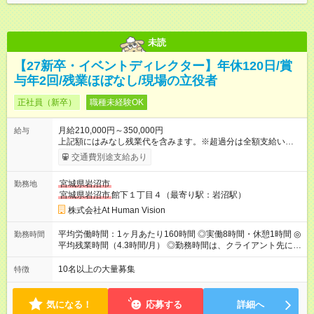
未読
【27新卒・イベントディレクター】年休120日/賞
与年2回/残業ほぼなし/現場の立役者
正社員（新卒）
職種未経験OK
月給210,000円～350,000円
給与
上記額にはみなし残業代を含みます。※超過分は全額支給いたし
ます。 みなし残業代 22,000円 ～ 37,000円／月 みなし残業時
交通費別途支給あり
間 15時間／月 【給与】 月給： 大卒・院卒 ：222，000
円（固定残業代 23，000円） 短大・専門・高専卒：2100，000
宮城県岩沼市
勤務地
円（固定残業代 22，000円） 賞与：年２回 （業績連動型） 昇
宮城県岩沼市
館下１丁目４（最寄り駅：岩沼駅）
給：年２回（3月、9月) 試用期間：6ヶ月 ※上記額にはみなし残
業代（月15時間分）が含まれた 金額になります。超過分は追加
株式会社At Human Vision
で全額支給。 【頑張りを給与・キャリアに還元します】 年に2
回⼈事評価があり等級が決まります。 等級に合わせた給与設定
平均労働時間：1ヶ月あたり160時間 ◎実働8時間・休憩1時間 ◎
勤務時間
のため、若い内からでも頑張り次第で給与アップが叶います。
平均残業時間（4.3時間/月） ◎勤務時間は、クライアント先に
⼀般職（20～31万円）→リーダー（⽉給26～36万円） →係⻑
より異なります。 ※＜シフト例＞ 10:00～19:00／11:00～
（⽉給34～45万円）→課⻑（⽉給36～48万円）→部⻑（⽉給40
20:00 平均労働時間：1ヶ月あたり160時間 ◎実働8時間・休憩1
10名以上の大量募集
特徴
～58万円） 【試用期間】試用期間あり 試用期間の長さ：6ヶ月
時間 ◎平均残業時間（4.3時間/月） ◎勤務時間は、クライアント
※ 雇用形態と給与に、本採用時と異なる部分があります。 雇用
先に より異なります。 ※＜シフト例＞ 10:00～19:00／11:00
形態：本採用時と同じです。 給与：月給 190,000円 ～ 330,000
～20:00
気になる！
応募する
詳細へ
円 上記額にはみなし残業代を含みます。※超過分は全額支給い