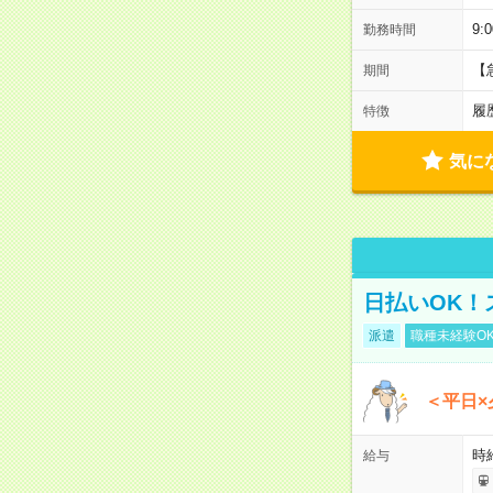
9:
勤務時間
【
期間
履
特徴
気に
日払いOK！
派遣
職種未経験O
＜平日×
時給
給与