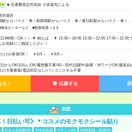
■ 交通費規定内支給 ※派遣先による
通費
岡市葵区
岡駅からバイク・車
/
新静岡駅からバイク・車
/
春日町駅からバイク・車
/
…
■物流センターなど ■勤務地選べます
日3時間～OK！＞ ▼ 例えば… ▼ 15:00～18:00 15:00～22:00 17:00～22
もお気軽にご相談ください！
日だけの単発OK！ ＃8月～ ＃9月～
1日からOK
/
日払いOK
/
履歴書不要
/
40～50代活躍中
/
副業・WワークOK
/
服装自
上の大量募集
/
電話対応なし
/
パソコンスキル不要
なる！
応募する
詳
未読
K！日払い可》＊コスメのモクモクシール貼り
K
社会人未経験OK
大学生歓迎
ブランクOK
WEB登録・面接OK