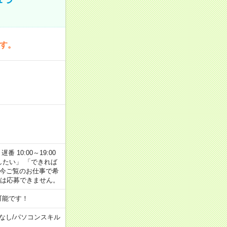
です。
番 10:00～19:00
がしたい」 「できれば
 今ご覧のお仕事で希
合は応募できません。
可能です！
なし
/
パソコンスキル