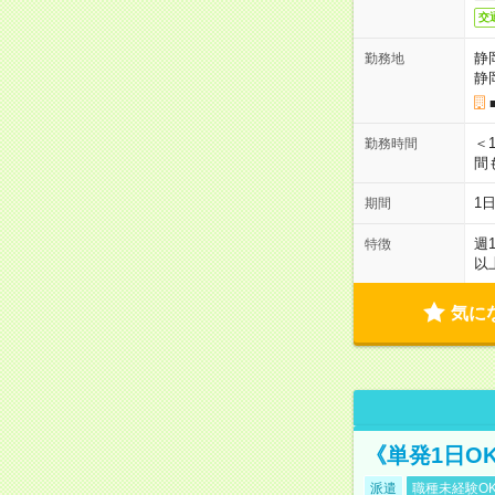
交
静
勤務地
静
＜1
勤務時間
間
1
期間
週
特徴
以
気に
《単発1日O
派遣
職種未経験O