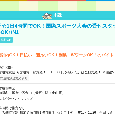
未読
0円☆1日4時間でOK！国際スポーツ大会の受付スタ
K♪/N1
経験OK
間以内OK！日払い・週払いOK！副業・WワークOK！のバイト
2,000円～
交通費支給 ★交通費一部支給！ ┗1日500円を超えた分は全額支給！ ※往復5
交通費別途支給あり
古屋市中区
知県名古屋市中区金山（最寄り駅：金山駅）
株式会社ワンベルウッズ
務時間は指定なし
形労働時間制 想定労働時間170時間/月 ☆シフト例 ＊8/15～10/26 全日共通