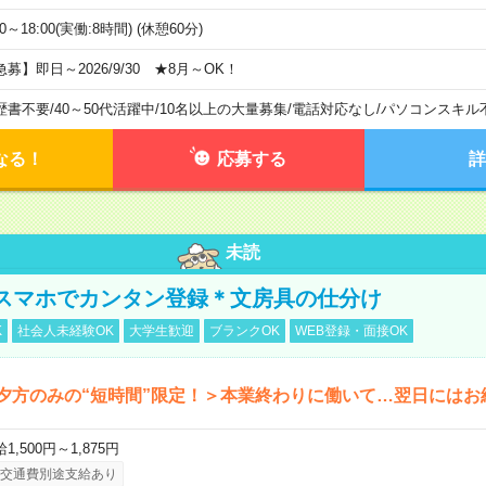
00～18:00(実働:8時間) (休憩60分)
急募】即日～2026/9/30 ★8月～OK！
歴書不要
/
40～50代活躍中
/
10名以上の大量募集
/
電話対応なし
/
パソコンスキル
なる！
応募する
詳
未読
スマホでカンタン登録＊文房具の仕分け
K
社会人未経験OK
大学生歓迎
ブランクOK
WEB登録・面接OK
夕方のみの“短時間”限定！＞本業終わりに働いて…翌日にはお
1,500円～1,875円
交通費別途支給あり