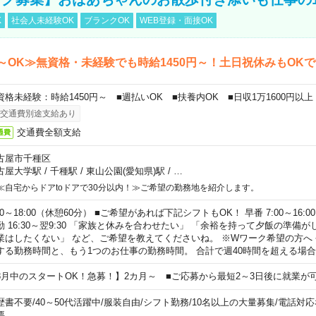
K
社会人未経験OK
ブランクOK
WEB登録・面接OK
～OK≫無資格・未経験でも時給1450円～！土日祝休みもOK
資格未経験：時給1450円～ ■週払いOK ■扶養内OK ■日収1万1600円以上
交通費別途支給あり
交通費全額支給
通費
古屋市千種区
古屋大学駅
/
千種駅
/
東山公園(愛知県)駅
/
…
≪自宅からドアtoドアで30分以内！≫ご希望の勤務地を紹介します。
00～18:00（休憩60分） ■ご希望があれば下記シフトもOK！ 早番 7:00～16:00 遅
勤 16:30～翌9:30 「家族と休みを合わせたい」 「余裕を持って夕飯の準備
業はしたくない」 など、ご希望を教えてくださいね。 ※Wワーク希望の方へ
する勤務時間と、もう1つのお仕事の勤務時間。 合計で週40時間を超える場
8月中のスタートOK！急募！】2カ月～ ■ご応募から最短2～3日後に就業が
歴書不要
/
40～50代活躍中
/
服装自由
/
シフト勤務
/
10名以上の大量募集
/
電話対応
要