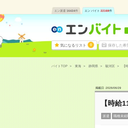
エン派遣
16424
件
エン バイト
22168
件
0
気になるリスト
保存した希
バイトTOP
東海
静岡県
駿河区
【時
掲載日 :
2026
/
06
/
29
【時給1
派遣
職種未経