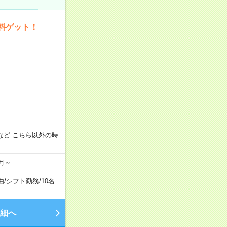
料ゲット！
:00 など こちら以外の時
月～
由
/
シフト勤務
/
10名
細へ