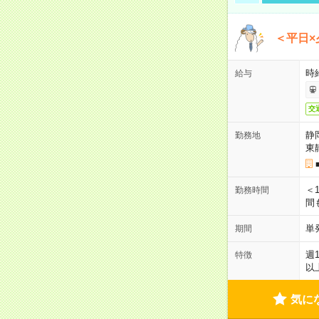
＜平日×
時給
給与
交
静
勤務地
東
＜1
勤務時間
間
単
期間
週
特徴
以
気に