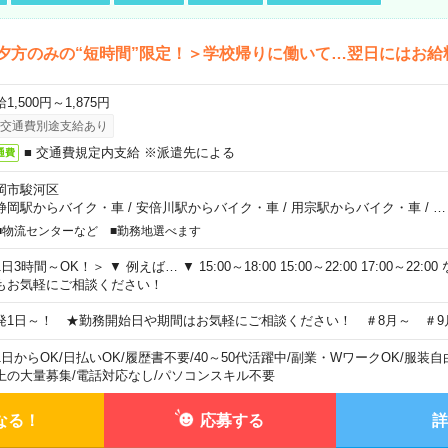
夕方のみの“短時間”限定！＞学校帰りに働いて…翌日にはお給
1,500円～1,875円
交通費別途支給あり
■ 交通費規定内支給 ※派遣先による
通費
岡市駿河区
静岡駅からバイク・車
/
安倍川駅からバイク・車
/
用宗駅からバイク・車
/
…
■物流センターなど ■勤務地選べます
日3時間～OK！＞ ▼ 例えば… ▼ 15:00～18:00 15:00～22:00 17:00～22
もお気軽にご相談ください！
発1日～！ ★勤務開始日や期間はお気軽にご相談ください！ ＃8月～ ＃9
1日からOK
/
日払いOK
/
履歴書不要
/
40～50代活躍中
/
副業・WワークOK
/
服装自
上の大量募集
/
電話対応なし
/
パソコンスキル不要
なる！
応募する
詳