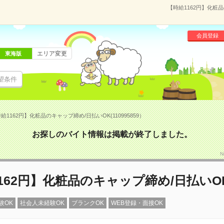
【時給1162円】化粧品
会員登録
エリア変更
東海版
望条件
給1162円】化粧品のキャップ締め/日払いOK(110995859）
お探しのバイト情報は掲載が終了しました。
N
162円】化粧品のキャップ締め/日払いO
験OK
社会人未経験OK
ブランクOK
WEB登録・面接OK