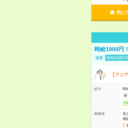
気に
時給1900
派遣
職種未経験O
【アジ
時給
給与
交
名
勤務地
瑞