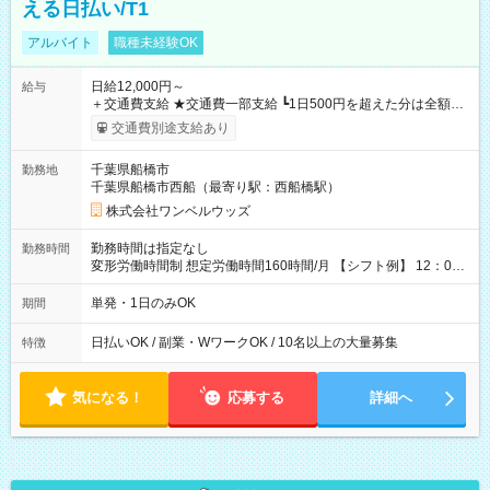
える日払い/T1
アルバイト
職種未経験OK
日給12,000円～
給与
＋交通費支給 ★交通費一部支給 ┗1日500円を超えた分は全額支
給！ ※往復500円以内の方は自己負担となります ★日払いOK！
交通費別途支給あり
（規定あり） ┗働いたその日に現金GET♪ お仕事後はコンビニ
ATMから 日払い分を引き落とせます！ 【試用期間】試用期間
千葉県船橋市
勤務地
なし
千葉県船橋市西船（最寄り駅：西船橋駅）
株式会社ワンベルウッズ
勤務時間は指定なし
勤務時間
変形労働時間制 想定労働時間160時間/月 【シフト例】 12：00
～22：00
単発・1日のみOK
期間
日払いOK / 副業・WワークOK / 10名以上の大量募集
特徴
気になる！
応募する
詳細へ