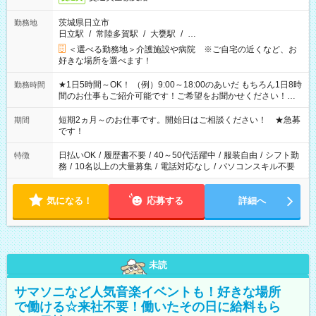
茨城県日立市
勤務地
日立駅
/
常陸多賀駅
/
大甕駅
/
…
＜選べる勤務地＞介護施設や病院 ※ご自宅の近くなど、お
好きな場所を選べます！
★1日5時間～OK！ （例）9:00～18:00のあいだ もちろん1日8時
勤務時間
間のお仕事もご紹介可能です！ご希望をお聞かせください！★
家庭の都合でお休みが必要な場合も遠慮なくご相談ください。
※週最低15時間以上の勤務が必要です
短期2ヵ月～のお仕事です。開始日はご相談ください！ ★急募
期間
です！
日払いOK
/
履歴書不要
/
40～50代活躍中
/
服装自由
/
シフト勤
特徴
務
/
10名以上の大量募集
/
電話対応なし
/
パソコンスキル不要
気になる！
応募する
詳細へ
未読
サマソニなど人気音楽イベントも！好きな場所
で働ける☆来社不要！働いたその日に給料もら