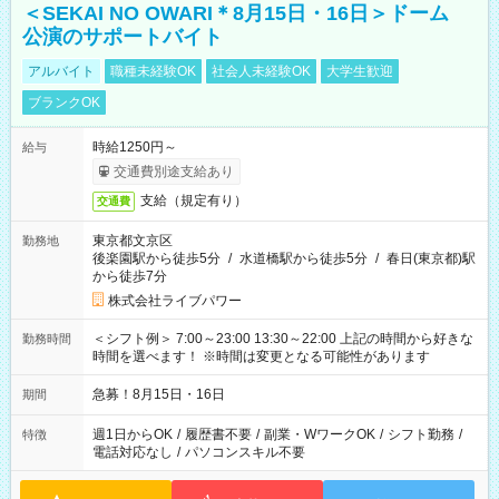
＜SEKAI NO OWARI＊8月15日・16日＞ドーム
公演のサポートバイト
アルバイト
職種未経験OK
社会人未経験OK
大学生歓迎
ブランクOK
時給1250円～
給与
交通費別途支給あり
支給（規定有り）
交通費
東京都文京区
勤務地
後楽園駅から徒歩5分
/
水道橋駅から徒歩5分
/
春日(東京都)駅
から徒歩7分
株式会社ライブパワー
＜シフト例＞ 7:00～23:00 13:30～22:00 上記の時間から好きな
勤務時間
時間を選べます！ ※時間は変更となる可能性があります
急募！8月15日・16日
期間
週1日からOK
/
履歴書不要
/
副業・WワークOK
/
シフト勤務
/
特徴
電話対応なし
/
パソコンスキル不要