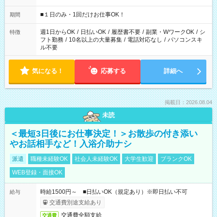
etc ★最短で3時間で5,120円のお仕事から 15時間で2万円近く稼
げるお仕事も！ ご希望のお時間に合わせてご紹介！ ※シフトは
■１日のみ・1回だけお仕事OK！
期間
現場によって異なります。 ※勿論、休憩時間はあるのでご安心
ください！
週1日からOK
/
日払いOK
/
履歴書不要
/
副業・WワークOK
/
シ
特徴
フト勤務
/
10名以上の大量募集
/
電話対応なし
/
パソコンスキ
ル不要
気になる！
応募する
詳細へ
掲載日：2026.08.04
未読
＜最短3日後にお仕事決定！＞お散歩の付き添い
やお話相手など！入浴介助ナシ
派遣
職種未経験OK
社会人未経験OK
大学生歓迎
ブランクOK
WEB登録・面接OK
時給1500円～ ■日払いOK（規定あり）※即日払い不可
給与
交通費別途支給あり
交通費全額支給
交通費