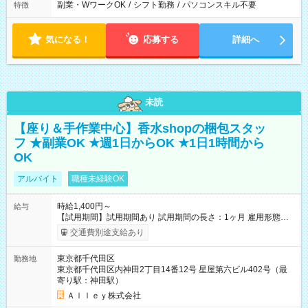
副業・WワークOK
/
シフト勤務
/
パソコンスキル不要
特徴
気になる！
応募する
詳細へ
未読
【座り＆手作業中心】香水shopの梱包スタッ
フ ★副業OK ★週1日からOK ★1日1時間から
OK
アルバイト
職種未経験OK
時給1,400円～
給与
【試用期間】試用期間あり 試用期間の長さ：1ヶ月 雇用形態、
給与は本採用時と同じです。
交通費別途支給あり
東京都千代田区
勤務地
東京都千代田区内神田2丁目14番12号 星屋第六ビル402号（最
寄り駅：神田駅）
Ａｌｌｅｙ株式会社