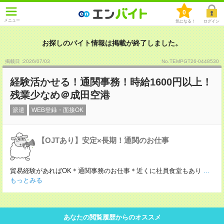
0
メニュー
気になる！
ログイン
お探しのバイト情報は掲載が終了しました。
掲載日 :2026
/
07
/
03
No.TEMPGT26-0448530
経験活かせる！通関事務！時給1600円以上！
残業少なめ＠成田空港
派遣
WEB登録・面接OK
【OJTあり】安定×長期！通関のお仕事
貿易経験があればOK＊通関事務のお仕事＊近くに社員食堂もあり
...
もっとみる
あなたの閲覧履歴からのオススメ