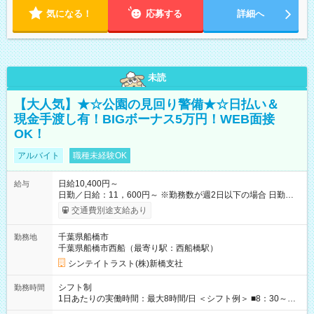
気になる！
応募する
詳細へ
未読
【大人気】★☆公園の見回り警備★☆日払い＆
現金手渡し有！BIGボーナス5万円！WEB面接
OK！
アルバイト
職種未経験OK
日給10,400円～
給与
日勤／日給：11，600円～ ※勤務数が週2日以下の場合 日勤／日
給：10，400円 ■交通費別途全額支給 ※規定あり ■支払方法：日
交通費別途支給あり
払い └日給のうち7，000円を現金先払い ※稼働分 ※週払い・月
払いOK ⇒希望をお聞かせください♪ ■各種資格手当あり ■残業手
千葉県船橋市
勤務地
当あり ■日給保障あり └早く終わっても”全額”支給！ ::::: ::::: :::::
千葉県船橋市西船（最寄り駅：西船橋駅）
≪ 法定研修 ≫ 研修時の給与： 日給10，000円×3日間（24
時間） ＝研修費として合計30，000円支給 ＋交通費全額支給 ※
シンテイトラスト(株)新橋支社
規定あり 【試用期間】試用期間なし
シフト制
勤務時間
1日あたりの実働時間：最大8時間/日 ＜シフト例＞ ■8：30～
17：30 ■9：00～18：00 など！ 上記時間内で、 実働8時