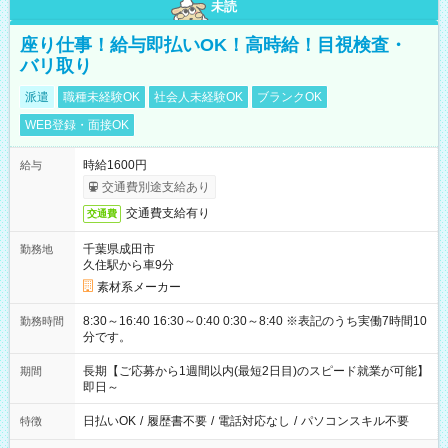
未読
座り仕事！給与即払いOK！高時給！目視検査・
バリ取り
派遣
職種未経験OK
社会人未経験OK
ブランクOK
WEB登録・面接OK
時給1600円
給与
交通費別途支給あり
交通費支給有り
交通費
千葉県成田市
勤務地
久住駅から車9分
素材系メーカー
8:30～16:40 16:30～0:40 0:30～8:40 ※表記のうち実働7時間10
勤務時間
分です。
長期【ご応募から1週間以内(最短2日目)のスピード就業が可能】
期間
即日～
日払いOK
/
履歴書不要
/
電話対応なし
/
パソコンスキル不要
特徴