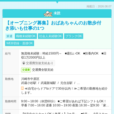
掲載日：2026.08.07
未読
【オープニング募集】おばあちゃんのお散歩付
き添いも仕事の1つ
派遣
職種未経験OK
社会人未経験OK
ブランクOK
WEB登録・面接OK
無資格未経験：時給1500円～ ■週払いOK ■扶養内OK ■日
給与
収1万2000円以上
交通費別途支給あり
交通費全額支給
交通費
川崎市中原区
勤務地
武蔵小杉駅
/
武蔵新城駅
/
元住吉駅
/
…
≪自宅からドアtoドアで30分以内！≫ご希望の勤務地を紹介
します。
9:00～18:00（休憩60分） ■ご希望があれば下記シフトもOK！
勤務時間
早番 7:00～16:00 遅番 10:00～19:00 夜勤 16:30～翌9:30 「家族
と休みを合わせたい」 「余裕を持って夕飯の準備がしたい」
「できれば残業はしたくない」 など、ご希望を教えてください