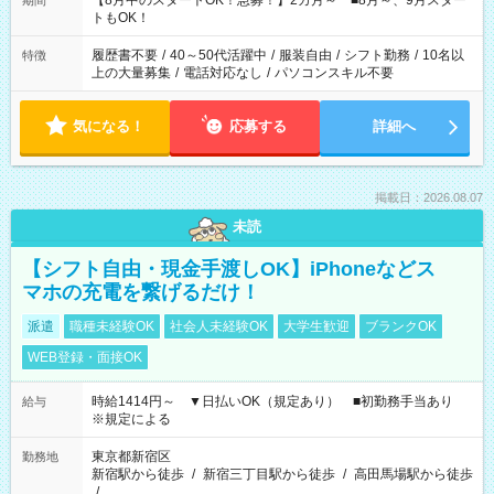
【8月中のスタートOK！急募！】2カ月～ ■8月～、9月スター
期間
ね。 ※Wワーク希望の方へ 今ご覧のお仕事で希望する勤務時間
トもOK！
と、もう1つのお仕事の勤務時間。 合計で週40時間を超える場
合は応募できません。
履歴書不要
/
40～50代活躍中
/
服装自由
/
シフト勤務
/
10名以
特徴
上の大量募集
/
電話対応なし
/
パソコンスキル不要
気になる！
応募する
詳細へ
掲載日：2026.08.07
未読
【シフト自由・現金手渡しOK】iPhoneなどス
マホの充電を繋げるだけ！
派遣
職種未経験OK
社会人未経験OK
大学生歓迎
ブランクOK
WEB登録・面接OK
時給1414円～ ▼日払いOK（規定あり） ■初勤務手当あり
給与
※規定による
東京都新宿区
勤務地
新宿駅から徒歩
/
新宿三丁目駅から徒歩
/
高田馬場駅から徒歩
/
…