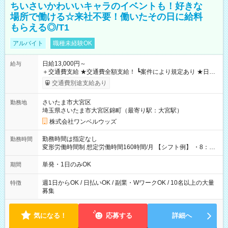
ちいさいかわいいキャラのイベントも！好きな
場所で働ける☆来社不要！働いたその日に給料
もらえる◎/T1
アルバイト
職種未経験OK
日給13,000円～
給与
＋交通費支給 ★交通費全額支給！ ┗案件により規定あり ★日払
いOK！（規定あり） ┗働いたその日に現金GET♪ お仕事後はコ
交通費別途支給あり
ンビニATMから 日払い分を引き落とせます！ 【試用期間】試
用期間なし
さいたま市大宮区
勤務地
埼玉県さいたま市大宮区錦町（最寄り駅：大宮駅）
株式会社ワンベルウッズ
勤務時間は指定なし
勤務時間
変形労働時間制 想定労働時間160時間/月 【シフト例】 ・8：00
～21：00
単発・1日のみOK
期間
週1日からOK / 日払いOK / 副業・WワークOK / 10名以上の大量
特徴
募集
気になる！
応募する
詳細へ