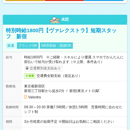
未読
特別時給1800円【ヴァレクストラ】短期スタッ
フ 新宿
派遣
ブランクOK
WEB登録・面接OK
時給1800円 ※ご経験・スキルにより優遇 スマホでかんたんに
給与
前払いで給与が受け取れます（※上限、条件あり）
交通費別途支給あり
交通費全額支給（規定あり）
交通費
東京都新宿区
勤務地
新宿三丁目駅から徒歩2分
/
新宿(東京メトロ)駅
Valextra
09:30～20:30 実働7.5時間／休憩1.5時間 営業時間に合わせた
勤務時間
シフト制
3か月程度の短期予定 ※開始日はお気軽にご相談ください
期間