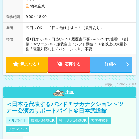
物流企業
9:00～18:00
勤務時間
即日～OK！ 1日～働けます＾＾（規定あり）
期間
週1日からOK
/
日払いOK
/
履歴書不要
/
40～50代活躍中
/
副
特徴
業・WワークOK
/
服装自由
/
シフト勤務
/
10名以上の大量募
集
/
電話対応なし
/
パソコンスキル不要
気になる！
応募する
詳細へ
掲載日：2026.08.03
未読
＜日本を代表するバンド＊サカナクション＞ツ
アー公演のサポートバイト＠日本武道館
アルバイト
職種未経験OK
社会人未経験OK
大学生歓迎
ブランクOK