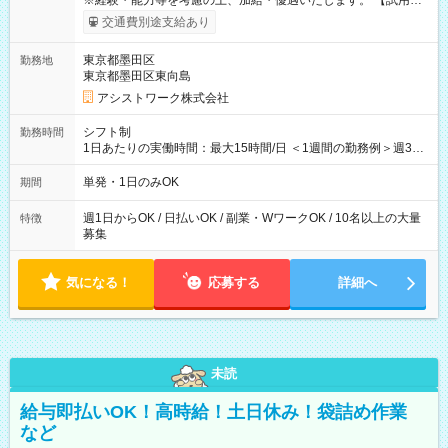
※経験・能力等を考慮の上、加給・優遇いたします。 【試用期
間】試用期間なし
交通費別途支給あり
東京都墨田区
勤務地
東京都墨田区東向島
アシストワーク株式会社
シフト制
勤務時間
1日あたりの実働時間：最大15時間/日 ＜1週間の勤務例＞週3回
勤務 勤務：月・水・金 休み：火・木・土・日 好きな時にお仕事
可能です！ ※1日あたりの最大実働時間は日勤、夜勤共に勤務し
単発・1日のみOK
期間
た時間になります。
週1日からOK / 日払いOK / 副業・WワークOK / 10名以上の大量
特徴
募集
気になる！
応募する
詳細へ
未読
給与即払いOK！高時給！土日休み！袋詰め作業
など