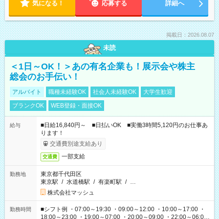
気になる！
応募する
詳細へ
掲載日：2026.08.07
未読
＜1日～OK！＞あの有名企業も！展示会や株主
総会のお手伝い！
アルバイト
職種未経験OK
社会人未経験OK
大学生歓迎
ブランクOK
WEB登録・面接OK
■日給16,840円～ ■日払いOK ■実働3時間5,120円のお仕事あ
給与
ります！
交通費別途支給あり
一部支給
交通費
東京都千代田区
勤務地
東京駅
/
水道橋駅
/
有楽町駅
/
…
株式会社マッシュ
■シフト例 ・07:00～19:30 ・09:00～12:00 ・10:00～17:00 ・
勤務時間
18:00～23:00 ・19:00～07:00 ・20:00～09:00 ・22:00～06:00