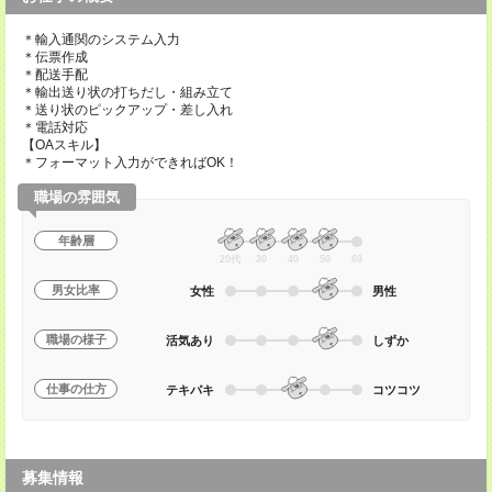
＊輸入通関のシステム入力
＊伝票作成
＊配送手配
＊輸出送り状の打ちだし・組み立て
＊送り状のピックアップ・差し入れ
＊電話対応
【OAスキル】
＊フォーマット入力ができればOK！
職場の雰囲気
年齢層
20代
30
40
50
60
男女比率
女性
男性
職場の様子
活気あり
しずか
仕事の仕方
テキパキ
コツコツ
募集情報