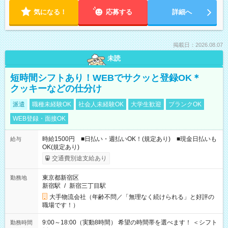
気になる！
応募する
詳細へ
掲載日：2026.08.07
未読
短時間シフトあり！WEBでサクッと登録OK＊
クッキーなどの仕分け
派遣
職種未経験OK
社会人未経験OK
大学生歓迎
ブランクOK
WEB登録・面接OK
時給1500円 ■日払い・週払いOK！(規定あり) ■現金日払いも
給与
OK(規定あり)
交通費別途支給あり
東京都新宿区
勤務地
新宿駅
/
新宿三丁目駅
大手物流会社（年齢不問／「無理なく続けられる」と好評の
職場です！）
9:00～18:00（実動8時間） 希望の時間帯を選べます！ ＜シフト
勤務時間