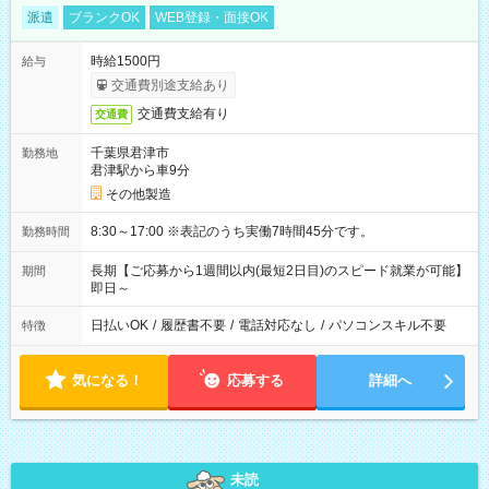
派遣
ブランクOK
WEB登録・面接OK
時給1500円
給与
交通費別途支給あり
交通費支給有り
交通費
千葉県君津市
勤務地
君津駅から車9分
その他製造
8:30～17:00 ※表記のうち実働7時間45分です。
勤務時間
長期【ご応募から1週間以内(最短2日目)のスピード就業が可能】
期間
即日～
日払いOK
/
履歴書不要
/
電話対応なし
/
パソコンスキル不要
特徴
気になる！
応募する
詳細へ
未読