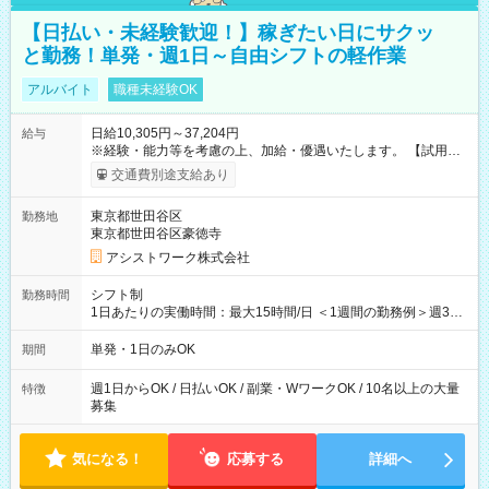
【日払い・未経験歓迎！】稼ぎたい日にサクッ
と勤務！単発・週1日～自由シフトの軽作業
アルバイト
職種未経験OK
日給10,305円～37,204円
給与
※経験・能力等を考慮の上、加給・優遇いたします。 【試用期
間】試用期間なし
交通費別途支給あり
東京都世田谷区
勤務地
東京都世田谷区豪徳寺
アシストワーク株式会社
シフト制
勤務時間
1日あたりの実働時間：最大15時間/日 ＜1週間の勤務例＞週3回
勤務 勤務：月・水・金 休み：火・木・土・日 好きな時にお仕事
可能です！ ※1日あたりの最大実働時間は日勤、夜勤共に勤務し
単発・1日のみOK
期間
た時間になります。
週1日からOK / 日払いOK / 副業・WワークOK / 10名以上の大量
特徴
募集
気になる！
応募する
詳細へ