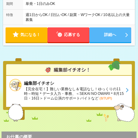
間・休憩1時間／日
単発・1日のみOK
期間
週1日からOK / 日払いOK / 副業・WワークOK / 10名以上の大量
特徴
募集
気になる！
応募する
詳細へ
編集部イチオシ
【完全在宅！】難しい業務なし＆電話なし！ゆっくりの11
時～時短＊データ入力・事務、＜SEKAI NO OWARI＊8月15
日・16日＞ドーム公演のサポートバイトなど
(8/7UP!)
お仕事の概要