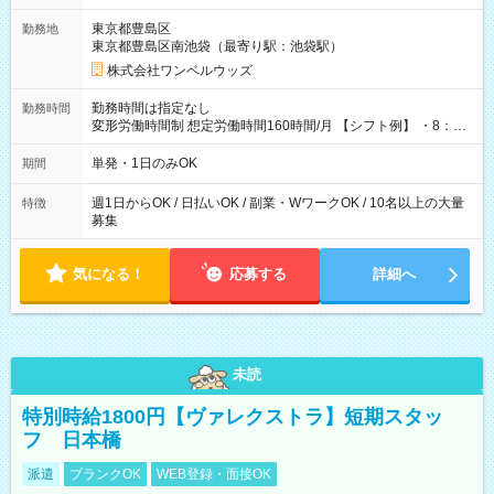
用期間なし
東京都豊島区
勤務地
東京都豊島区南池袋（最寄り駅：池袋駅）
株式会社ワンベルウッズ
勤務時間は指定なし
勤務時間
変形労働時間制 想定労働時間160時間/月 【シフト例】 ・8：00
～21：00
単発・1日のみOK
期間
週1日からOK / 日払いOK / 副業・WワークOK / 10名以上の大量
特徴
募集
気になる！
応募する
詳細へ
未読
特別時給1800円【ヴァレクストラ】短期スタッ
フ 日本橋
派遣
ブランクOK
WEB登録・面接OK