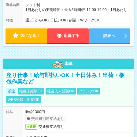
シフト制
勤務時間
1日あたりの実働時間：最大5時間/日 11:00-19:00 └1日あたりの
実働時間：1-5時間 └上記の時間帯内であれば、いつでも勤務可
能！ └平日・土曜日の中で、お好きな曜日でご勤務いただけま
週1日からOK / 日払いOK / 副業・WワークOK
特徴
す！ 【シフト例】 ・11:00～14:00 ・16:30～19:00 ・13:00～
18:00 などのように、自由な働き方が可能なお仕事です！
気になる！
応募する
詳細へ
未読
座り仕事！給与即払いOK！土日休み！出荷・梱
包作業など
派遣
職種未経験OK
社会人未経験OK
ブランクOK
WEB登録・面接OK
時給1300円
給与
交通費別途支給あり
交通費支給有り
交通費