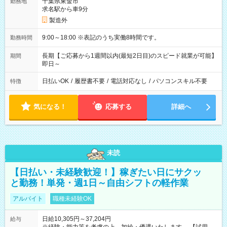
千葉県東金市
勤務地
求名駅から車9分
製造外
9:00～18:00 ※表記のうち実働8時間です。
勤務時間
長期【ご応募から1週間以内(最短2日目)のスピード就業が可能】
期間
即日～
日払いOK
/
履歴書不要
/
電話対応なし
/
パソコンスキル不要
特徴
気になる！
応募する
詳細へ
未読
【日払い・未経験歓迎！】稼ぎたい日にサクッ
と勤務！単発・週1日～自由シフトの軽作業
アルバイト
職種未経験OK
日給10,305円～37,204円
給与