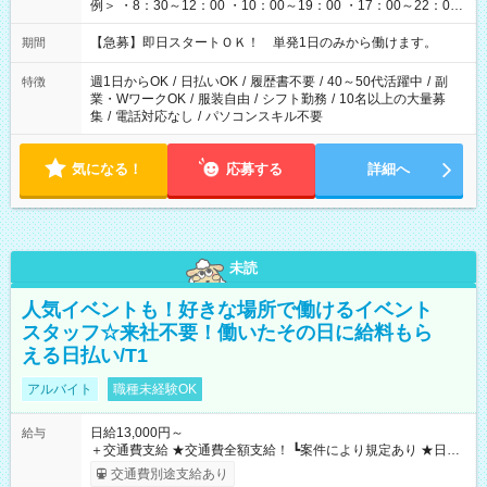
例＞ ・8：30～12：00 ・10：00～19：00 ・17：00～22：00
・13：00～22：00 ・22：00～翌6：00 など
【急募】即日スタートＯＫ！ 単発1日のみから働けます。
期間
週1日からOK
/
日払いOK
/
履歴書不要
/
40～50代活躍中
/
副
特徴
業・WワークOK
/
服装自由
/
シフト勤務
/
10名以上の大量募
集
/
電話対応なし
/
パソコンスキル不要
気になる！
応募する
詳細へ
未読
人気イベントも！好きな場所で働けるイベント
スタッフ☆来社不要！働いたその日に給料もら
える日払い/T1
アルバイト
職種未経験OK
日給13,000円～
給与
＋交通費支給 ★交通費全額支給！ ┗案件により規定あり ★日払
いOK！（規定あり） ┗働いたその日に現金GET♪ お仕事後はコ
交通費別途支給あり
ンビニATMから 日払い分を引き落とせます！ 【試用期間】試