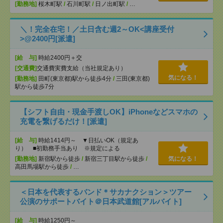
[勤務地]
桜木町駅
/
石川町駅
/
日ノ出町駅
/
…
＼！完全在宅！／土日含む週2～OK<講座受付
>@2400円[派遣]
[給 与]
時給2400円＋交
[交通費]
交通費実費支給（当社規定あり）
気になる！
[勤務地]
田町(東京都)駅から徒歩4分
/
三田(東京都)
駅から徒歩7分
【シフト自由・現金手渡しOK】iPhoneなどスマホの
充電を繋げるだけ！[派遣]
[給 与]
時給1414円～ ▼日払いOK（規定あ
り） ■初勤務手当あり ※規定による
[勤務地]
新宿駅から徒歩
/
新宿三丁目駅から徒歩
/
気になる！
高田馬場駅から徒歩
/
…
＜日本を代表するバンド＊サカナクション＞ツアー
公演のサポートバイト＠日本武道館[アルバイト]
[給 与]
時給1250円～