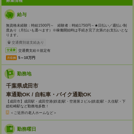
募集情報
給与
無資格未経験：時給1500円～ 経験者：時給1750円～★日払い／週払い制
度あり（月払いも選べます）※稼働開始時は手続き完了次第のお支払いとな
ります。
交通費別途支給あり
交通費支給※規定有
交通費
5～10万円
月収例
勤務地
千葉県成田市
車通勤OK / 自転車・バイク通勤OK
【成田市】成田駅・成田空港(鉄道)駅・空港第２ビル(鉄道)駅・久住駅・下
総松崎駅など勤務地多数！
＜ご近所の老人ホームなど＞
勤務曜日