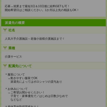
応募→就業まで最短3日＆10日後に給料GETも可！
開始希望日はご相談ください。1か月以上先の相談もOK！
派遣先の概要
社名
人気大手介護施設～老舗小規模介護施設まで！
業種
介護サービス
配属先について
＊服装について
→動きやすい服装でOK
派遣先によってはポロシャツの貸与あり
＊お休みについて
→ご希望お聞かせください！
子育て・家事優先で／はじめは日数少なめで
などなど
＊産休育休取得実績あり！