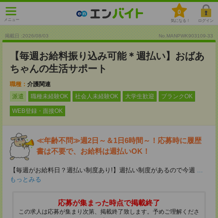
0
メニュー
気になる！
ログイン
掲載日 :2026
/
08
/
03
No.MANPWK903109-33
【毎週お給料振り込み可能＊週払い】おばあ
ちゃんの生活サポート
職種：
介護関連
派遣
職種未経験OK
社会人未経験OK
大学生歓迎
ブランクOK
WEB登録・面接OK
≪年齢不問≫週2日～＆1日6時間～！応募時に履歴
書は不要で、お給料は週払いOK！
【毎週がお給料日？週払い制度あり!】週払い制度があるので今週
...
もっとみる
応募が集まった時点で掲載終了
この求人は応募が集まり次第、掲載終了致します。予めご理解くださ