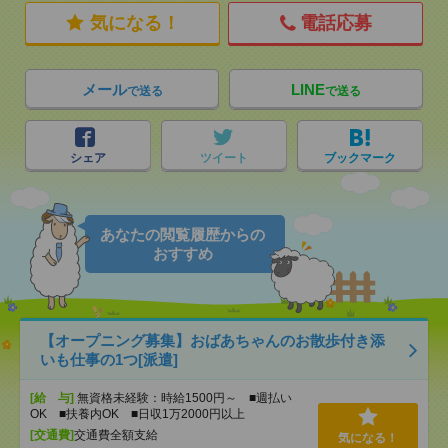
気になる！
電話応募
メール
LINE
で送る
で送る
シェア
ツイート
ブックマーク
あなたの閲覧履歴からの
おすすめ
【オープニング募集】おばあちゃんのお散歩付き添
いも仕事の1つ[派遣]
[給 与]
無資格未経験：時給1500円～ ■週払い
OK ■扶養内OK ■日収1万2000円以上
[交通費]
交通費全額支給
気になる！