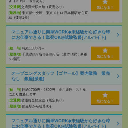
す（※上限、条件あり）
[交通費]
交通費全額支給（規定あり）
気になる！
[勤務地]
東京都中央区 東京メトロ 日本橋駅から直
結（徒歩1分）
マニュアル通りに簡単WORK◆未経験から好きな時
にお仕事できる！単発OK◎試験監督[アルバイト]
[給 与]
時給1,300円～
[勤務地]
千葉県鎌ケ谷市新鎌ケ谷（最寄り駅：新鎌
気になる！
ヶ谷駅）
オープニングスタッフ【ゴヤール】案内業務 販売
なし 銀座[派遣]
[給 与]
時給1700円～1800円 ※ご経験・スキル
により優遇します
[交通費]
交通費全額支給（規定あり）
気になる！
[勤務地]
銀座駅から徒歩3分
マニュアル通りに簡単WORK◆未経験から好きな時
にお仕事できる！単発OK◎試験監督[アルバイト]