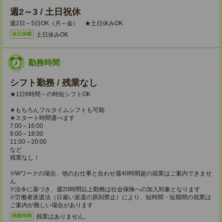
週2～3 / 土日祝休
週2日～5日OK（月～金） ★土日休みOK
土日休みOK
休日休暇
勤務時間
シフト勤務 / 残業なし
★1日6時間～の時短シフトOK
★もちろんフルタイムシフトも可能
★スタート時間選べます
7:00～16:00
9:00～18:00
11:00～20:00
など
残業なし！
※Wワークの場合、他のお仕事と合わせ週40時間超の就業はご案内できませ
ん
※法令に基づき、週20時間以上勤務は社会保険への加入対象となります
※労働者派遣法（日雇い派遣の原則禁止）により、短時間・短期間の就業は
ご案内が難しい場合があります
残業はありません。
残業時間