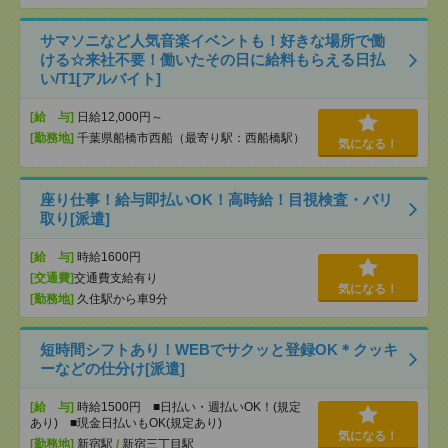
サマソニなど人気音楽イベントも！好きな場所で働
ける☆来社不要！働いたその日に給料もらえる日払
い/T1[アルバイト]
[給 与]
日給12,000円～
[勤務地]
千葉県船橋市西船（最寄り駅：西船橋駅）
気になる！
座り仕事！給与即払いOK！高時給！目視検査・バリ
取り[派遣]
[給 与]
時給1600円
[交通費]
交通費支給有り
気になる！
[勤務地]
久住駅から車9分
短時間シフトあり！WEBでサクッと登録OK＊クッキ
ーなどの仕分け[派遣]
[給 与]
時給1500円 ■日払い・週払いOK！(規定
あり) ■現金日払いもOK(規定あり)
気になる！
[勤務地]
新宿駅
/
新宿三丁目駅