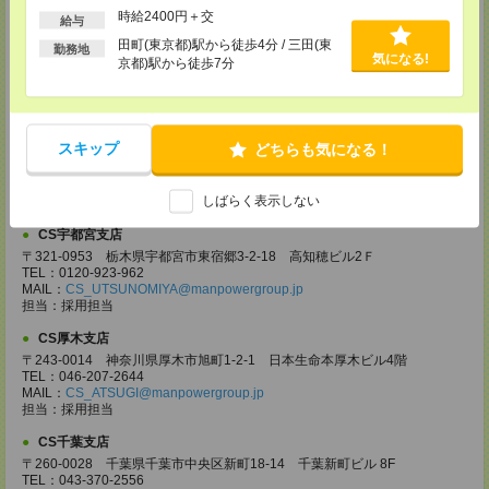
CS大宮支店
時給2400円＋交
給与
〒330-0854 埼玉県さいたま市大宮区桜木町 1-10-16 シーノ大宮ノース
田町(東京都)駅から徒歩4分 / 三田(東
ウイング 9階
勤務地
気になる!
京都)駅から徒歩7分
TEL：0120-769-355
MAIL：
CS_OMIYA@manpowergroup.jp
担当：採用担当
CS高崎支店
スキップ
どちらも気になる！
〒370-0831 群馬県高崎市あら町167 高崎第一生命ビルディング11Ｆ
TEL：027-320-6558
MAIL：
CS_TAKASAKI@manpowergroup.jp
しばらく表示しない
担当：採用担当
CS宇都宮支店
〒321-0953 栃木県宇都宮市東宿郷3-2-18 高知穂ビル2Ｆ
TEL：0120-923-962
MAIL：
CS_UTSUNOMIYA@manpowergroup.jp
担当：採用担当
CS厚木支店
〒243-0014 神奈川県厚木市旭町1-2-1 日本生命本厚木ビル4階
TEL：046-207-2644
MAIL：
CS_ATSUGI@manpowergroup.jp
担当：採用担当
CS千葉支店
〒260-0028 千葉県千葉市中央区新町18-14 千葉新町ビル 8F
TEL：043-370-2556