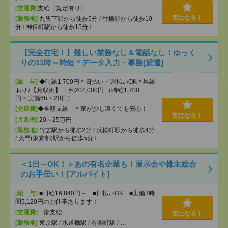
[交通費]
支給（規定有り）
気になる！
[勤務地]
九段下駅から徒歩5分
/
竹橋駅から徒歩10
分
/
神保町駅から徒歩15分
/
…
【完全在宅！】難しい業務なし＆電話なし！ゆっく
りの11時～時短＊データ入力・事務[派遣]
[給 与]
◆時給1,700円＊日払い・週払いOK＊昇給
あり♪【月収例】 ・約204,000円 （時給1,700
円 × 実働6h × 20日）
[交通費]
◆全額支給 ＊家が少し遠くても安心！
気になる！
[月収例]
20～25万円
[勤務地]
竹芝駅から徒歩2分
/
浜松町駅から徒歩4分
/
大門(東京都)駅から徒歩5分
/
…
＜1日～OK！＞あの有名企業も！展示会や株主総会
のお手伝い！[アルバイト]
[給 与]
■日給16,840円～ ■日払いOK ■実働3時
間5,120円のお仕事あります！
[交通費]
一部支給
気になる！
[勤務地]
東京駅
/
水道橋駅
/
有楽町駅
/
…