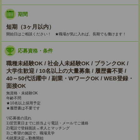
期間
短期（3ヶ月以内）
開始日はご相談ください！ ★職場が気に入れば、長期でも働けます！
応募資格・条件
職種未経験OK / 社会人未経験OK / ブランクOK /
大学生歓迎 / 10名以上の大量募集 / 履歴書不要 /
40～50代活躍中 / 副業・WワークOK / WEB登録・
面接OK
無資格・未経験OK
年齢不問
★10名以上採用予定
★履歴書は不要です
▽応募後の流れ
1)翌営業日までに担当より電話・メールでご連絡
2)電話で登録面談→求人とマッチング
3)ご希望の施設で、職場見学
4)就業決定→勤務開始