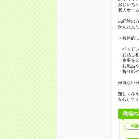
おじいち
老人ホー
未経験の
かんたん
＜具体的
・ベッド
・お話し
・食事を
・お風呂
・折り紙
何気ない
難しく考
安心して
職場の
年齢