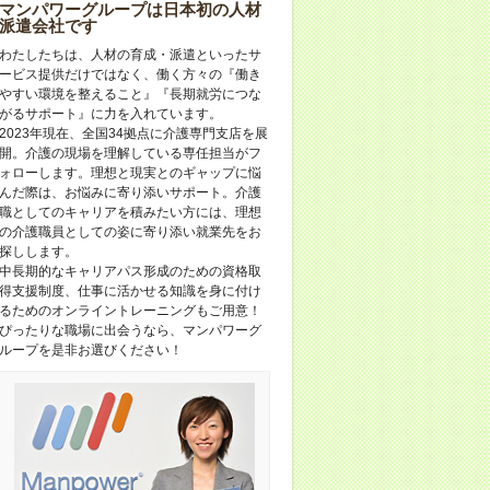
マンパワーグループは日本初の人材
派遣会社です
わたしたちは、人材の育成・派遣といったサ
ービス提供だけではなく、働く方々の『働き
やすい環境を整えること』『長期就労につな
がるサポート』に力を入れています。
2023年現在、全国34拠点に介護専門支店を展
開。介護の現場を理解している専任担当がフ
ォローします。理想と現実とのギャップに悩
んだ際は、お悩みに寄り添いサポート。介護
職としてのキャリアを積みたい方には、理想
の介護職員としての姿に寄り添い就業先をお
探しします。
中長期的なキャリアパス形成のための資格取
得支援制度、仕事に活かせる知識を身に付け
るためのオンライントレーニングもご用意！
ぴったりな職場に出会うなら、マンパワーグ
ループを是非お選びください！