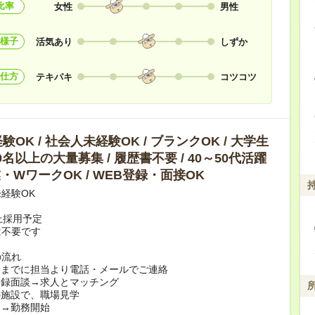
比率
女性
男性
様子
活気あり
しずか
仕方
テキパキ
コツコツ
OK / 社会人未経験OK / ブランクOK / 大学生
10名以上の大量募集 / 履歴書不要 / 40～50代活躍
副業・WワークOK / WEB登録・面接OK
経験OK
上採用予定
は不要です
の流れ
日までに担当より電話・メールでご連絡
登録面談→求人とマッチング
の施設で、職場見学
定→勤務開始