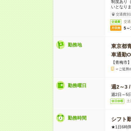
制度あり
いとなり
交通費別
交通
交通費
5～
月収例
勤務地
東京都
車通勤O
【青梅市
＜ご近所
勤務曜日
週2～3 
週2日～5
土
休日休暇
勤務時間
シフト勤
★1日6時