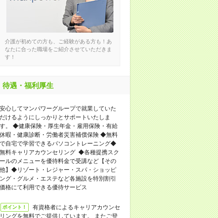
介護が初めての方も、ご経験がある方も！あ
なたに合った職場をご紹介させていただきま
す！
待遇・福利厚生
安心してマンパワーグループで就業していた
だけるようにしっかりとサポートいたしま
す。 ◆健康保険・厚生年金・雇用保険・有給
休暇・健康診断・労働者災害補償保険 ◆無料
で自宅で学習できるパソコントレーニング◆
無料キャリアカウンセリング ◆各種提携スク
ールのメニューを優待料金で受講など【その
他】◆リゾート・レジャー・スパ・ショッピ
ング・グルメ・エステなど各施設を特別割引
価格にて利用できる優待サービス
有資格者によるキャリアカウンセ
ポイント！
リングを無料でご提供しています。 またご登