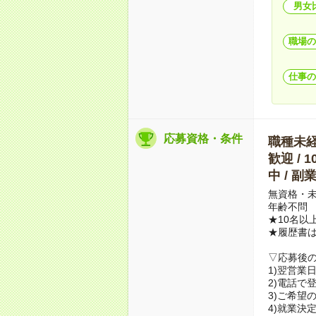
男女
職場の
仕事の
応募資格・条件
職種未経験
歓迎 / 
中 / 
無資格・未
年齢不問
★10名以
★履歴書
▽応募後
1)翌営業
2)電話で
3)ご希望
4)就業決