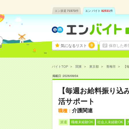
エン派遣
71573
件
エン バイト
82531
件
0
気になるリスト
保存した希
バイトTOP
関東
東京都
青梅市
【毎
掲載日 :
2026
/
08
/
04
【毎週お給料振り込
活サポート
介護関連
職種：
派遣
職種未経験OK
社会人未経験OK