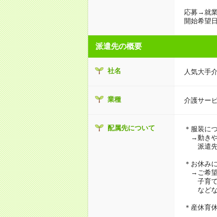
応募→就業
開始希望日
派遣先の概要
社名
人気大手
業種
介護サー
配属先について
＊服装に
→動きや
派遣先に
＊お休み
→ご希望
子育て・
などな
＊産休育