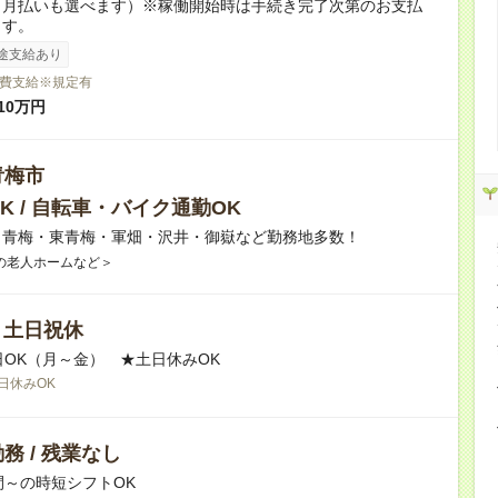
（月払いも選べます）※稼働開始時は手続き完了次第のお支払
ます。
途支給あり
費支給※規定有
10万円
青梅市
K / 自転車・バイク通勤OK
】青梅・東青梅・軍畑・沢井・御嶽など勤務地多数！
の老人ホームなど＞
/ 土日祝休
日OK（月～金） ★土日休みOK
日休みOK
務 / 残業なし
間～の時短シフトOK