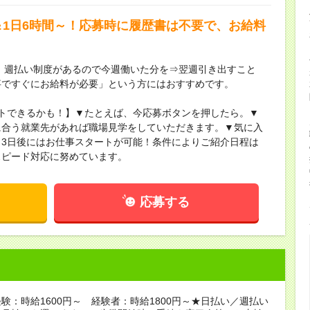
＆1日6時間～！応募時に履歴書は不要で、お給料
】週払い制度があるので今週働いた分を⇒翌週引き出すこと
事ですぐにお給料が必要」という方にはおすすめです。
トできるかも！】▼たとえば、今応募ボタンを押したら。▼
に合う就業先があれば職場見学をしていただきます。▼気に入
3日後にはお仕事スタートが可能！条件によりご紹介日程は
スピード対応に努めています。
応募する
験：時給1600円～ 経験者：時給1800円～★日払い／週払い