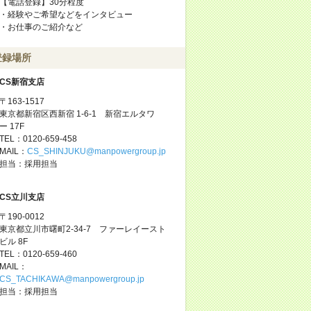
【電話登録】30分程度
・経験やご希望などをインタビュー
・お仕事のご紹介など
登録場所
CS新宿支店
〒163-1517
東京都新宿区西新宿 1-6-1 新宿エルタワ
ー 17F
TEL：0120-659-458
MAIL：
CS_SHINJUKU@manpowergroup.jp
担当：採用担当
CS立川支店
〒190-0012
東京都立川市曙町2-34-7 ファーレイースト
ビル 8F
TEL：0120-659-460
MAIL：
CS_TACHIKAWA@manpowergroup.jp
担当：採用担当