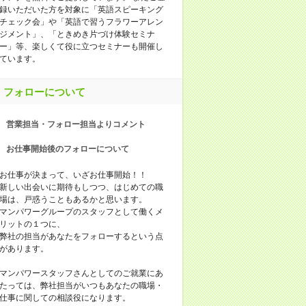
録いただいた方を対象に「英語スピーキング
チェック会」や「英語で習うフラワーアレン
ジメント」、「ときめき片づけ体験セミナ
ー」等、楽しくて役に立つセミナーも開催し
ています。
フォローについて
営業担当・フォロー担当よりコメント
お仕事開始後のフォローについて
お仕事が決まって、いざお仕事開始！！
新しい出会いに期待もしつつ、はじめての職
場は、戸惑うこともあるかと思います。
マンパワーグループのスタッフとして働くメ
リットの１つに、
弊社の担当があなたをフォローするという点
があります。
マンパワースタッフさんとしてのご就業にあ
たっては、弊社担当がいつもあなたの職場・
仕事に関しての相談役になります。