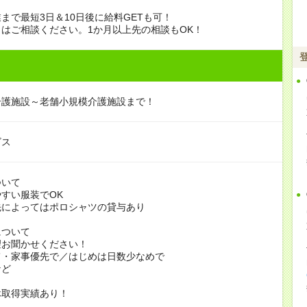
まで最短3日＆10日後に給料GETも可！
はご相談ください。1か月以上先の相談もOK！
介護施設～老舗小規模介護施設まで！
ビス
ついて
すい服装でOK
よってはポロシャツの貸与あり
について
お聞かせください！
家事優先で／はじめは日数少なめで
ど
休取得実績あり！