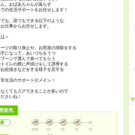
ゃん、おばあちゃんが暮らす
ムでの生活サポートをお任せします！
方でも、誰でもできる以下のような
なお仕事からお任せします。
には＞
シーツの取り換えや、お部屋の掃除をする
相手になって、あいづちをうつ
スプーンで運んで食べてもらう
やトイレの際に声掛けをして誘導する
やお絵描きなどをする様子を見守る
日常生活のサポートがメイン！
えなくてもスグできることが多いので
くださいね！
雰囲気
層
20代
30
40
50
60