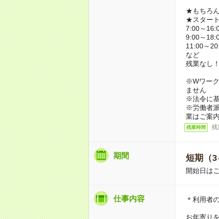
★もちろ
★スター
7:00～16:
9:00～18:
11:00～20
など
残業なし
※Wワーク
ません
※法令に基
※労働者
業はご案
残
残業時間
期間
短期（3
開始日は
仕事内容
＊利用者
お年寄り