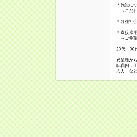
＊施設に
→こだわ
＊各種社
＊直接雇
→ご希望
20代・3
異業種か
転職例：
入力 な