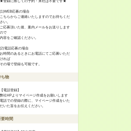
★登録に際しての予約・来社は不要です★
(1)WEB応募の場合
こちらからご連絡いたしますのでお待ちくだ
さい。
ご応募頂いた後、案内メールをお送りします
ので
内容をご確認ください。
(2)電話応募の場合
お時間のあるときにお電話にてご応募いただ
ければ
その場で登録も可能です。
持ち物
【電話登録】
弊社HPよりマイページ作成をお願いします
電話での登録の際に、マイページ作成をいた
だいた旨をお伝えください。
所要時間