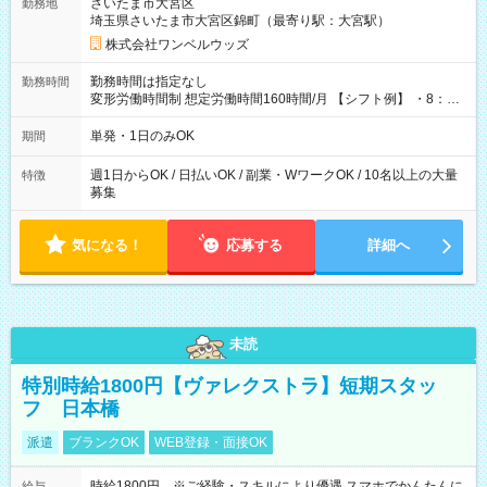
さいたま市大宮区
勤務地
埼玉県さいたま市大宮区錦町（最寄り駅：大宮駅）
株式会社ワンベルウッズ
勤務時間は指定なし
勤務時間
変形労働時間制 想定労働時間160時間/月 【シフト例】 ・8：00
～21：00
単発・1日のみOK
期間
週1日からOK / 日払いOK / 副業・WワークOK / 10名以上の大量
特徴
募集
気になる！
応募する
詳細へ
未読
特別時給1800円【ヴァレクストラ】短期スタッ
フ 日本橋
派遣
ブランクOK
WEB登録・面接OK
時給1800円 ※ご経験・スキルにより優遇 スマホでかんたんに
給与