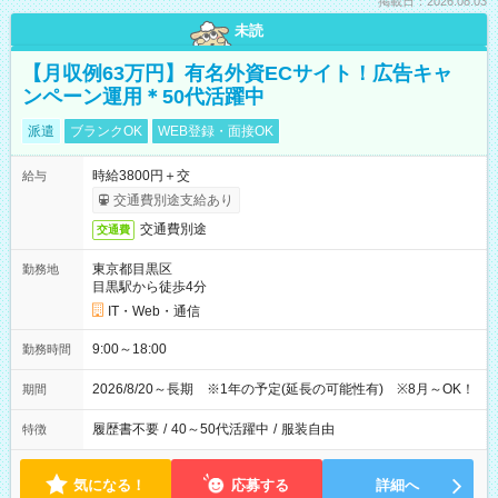
掲載日：2026.08.03
未読
【月収例63万円】有名外資ECサイト！広告キャ
ンペーン運用＊50代活躍中
派遣
ブランクOK
WEB登録・面接OK
時給3800円＋交
給与
交通費別途支給あり
交通費別途
交通費
東京都目黒区
勤務地
目黒駅から徒歩4分
IT・Web・通信
9:00～18:00
勤務時間
2026/8/20～長期 ※1年の予定(延長の可能性有) ※8月～OK！
期間
履歴書不要
/
40～50代活躍中
/
服装自由
特徴
気になる！
応募する
詳細へ