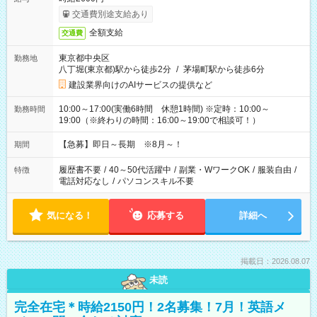
交通費別途支給あり
全額支給
交通費
東京都中央区
勤務地
八丁堀(東京都)駅から徒歩2分
/
茅場町駅から徒歩6分
建設業界向けのAIサービスの提供など
10:00～17:00(実働6時間 休憩1時間) ※定時：10:00～
勤務時間
19:00（※終わりの時間：16:00～19:00で相談可！）
【急募】即日～長期 ※8月～！
期間
履歴書不要
/
40～50代活躍中
/
副業・WワークOK
/
服装自由
/
特徴
電話対応なし
/
パソコンスキル不要
気になる！
応募する
詳細へ
掲載日：2026.08.07
未読
完全在宅＊時給2150円！2名募集！7月！英語メ