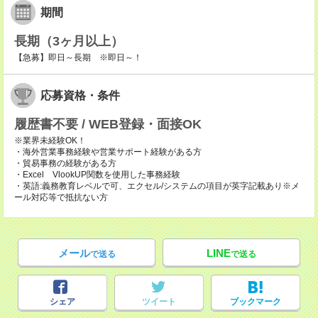
期間
長期（3ヶ月以上）
【急募】即日～長期 ※即日～！
応募資格・条件
履歴書不要 / WEB登録・面接OK
※業界未経験OK！
・海外営業事務経験や営業サポート経験がある方
・貿易事務の経験がある方
・Excel VlookUP関数を使用した事務経験
・英語:義務教育レベルで可、エクセル/システムの項目が英字記載あり※メ
ール対応等で抵抗ない方
メール
LINE
で送る
で送る
シェア
ツイート
ブックマーク