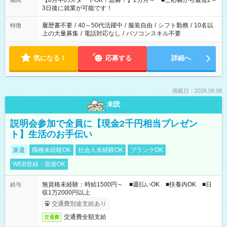
【8月中のスタートOK！急募！】2カ月～ ■ご応募から最短2～
期間
ね。 ※Wワーク希望の方へ 今ご覧のお仕事で希望する勤務時間
3日後に就業が可能です！
と、もう1つのお仕事の勤務時間。 合計で週40時間を超える場
合は応募できません。
履歴書不要
/
40～50代活躍中
/
服装自由
/
シフト勤務
/
10名以
特徴
上の大量募集
/
電話対応なし
/
パソコンスキル不要
気になる！
応募する
詳細へ
掲載日：2026.08.08
未読
説明会参加で全員に【現金2千円相当プレゼン
ト】生活のお手伝い
派遣
職種未経験OK
社会人未経験OK
ブランクOK
WEB登録・面接OK
無資格未経験：時給1500円～ ■週払いOK ■扶養内OK ■日
給与
収1万2000円以上
交通費別途支給あり
交通費全額支給
交通費