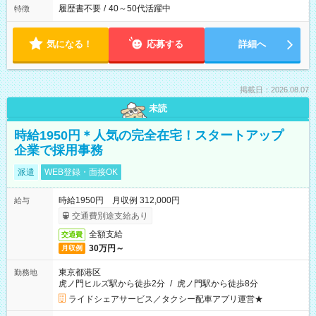
履歴書不要
/
40～50代活躍中
特徴
気になる！
応募する
詳細へ
掲載日：2026.08.07
未読
時給1950円＊人気の完全在宅！スタートアップ
企業で採用事務
派遣
WEB登録・面接OK
時給1950円 月収例 312,000円
給与
交通費別途支給あり
全額支給
交通費
30万円～
月収例
東京都港区
勤務地
虎ノ門ヒルズ駅から徒歩2分
/
虎ノ門駅から徒歩8分
ライドシェアサービス／タクシー配車アプリ運営★