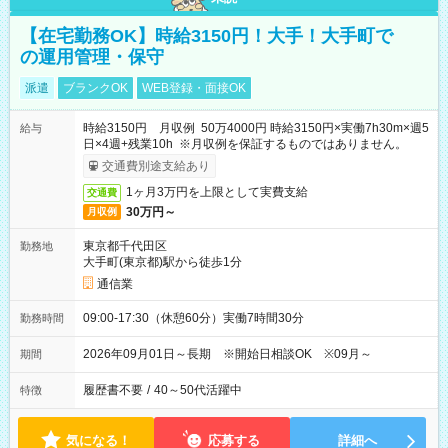
【在宅勤務OK】時給3150円！大手！大手町で
の運用管理・保守
派遣
ブランクOK
WEB登録・面接OK
時給3150円 月収例 50万4000円 時給3150円×実働7h30m×週5
給与
日×4週+残業10h ※月収例を保証するものではありません。
交通費別途支給あり
1ヶ月3万円を上限として実費支給
交通費
30万円～
月収例
東京都千代田区
勤務地
大手町(東京都)駅から徒歩1分
通信業
09:00-17:30（休憩60分）実働7時間30分
勤務時間
2026年09月01日～長期 ※開始日相談OK ※09月～
期間
履歴書不要
/
40～50代活躍中
特徴
気になる！
応募する
詳細へ