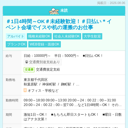
掲載日：2026.08.06
未読
＃1日4時間～OK＃未経験歓迎！＃日払い＊イ
ベント会場でイスや机の運搬のお仕事
アルバイト
職種未経験OK
社会人未経験OK
大学生歓迎
ブランクOK
WEB登録・面接OK
日給：10000円～ 半日：5000円～ ■日払いOK！
給与
交通費別途支給あり
交通費規定支給
交通費
東京都千代田区
勤務地
秋葉原駅
/
神保町駅
/
麹町駅
/
…
オフィス・学校など
09:00～18:00 09:00～13:00 20:00～24：00 22：00～31:00
勤務時間
20:00～24：00 22：00～翌7:00 …など1日4時間～OK！ その他
シフトもございます！ お気軽にご相談ください！
激短1日～OK！ ■もちろん即日スタートもOK！ ■曜日・日数
期間
はアナタ次第！