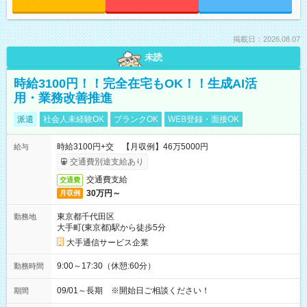
掲載日：2026.08.07
未読
時給3100円！！完全在宅もOK！！生成AI活
用・業務改善推進
派遣
社会人未経験OK
ブランクOK
WEB登録・面接OK
時給3100円+交 【月収例】46万5000円
給与
交通費別途支給あり
交通費支給
交通費
30万円～
月収例
東京都千代田区
勤務地
大手町(東京都)駅から徒歩5分
大手通信サービス企業
9:00～17:30（休憩:60分）
勤務時間
09/01～長期 ※開始日ご相談ください！
期間