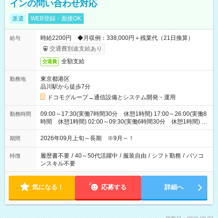
インの問い合わせ対応
派遣
WEB登録・面接OK
時給2200円 ◆月収例：338,000円＋残業代（21日換算）
給与
交通費別途支給あり
全額支給
交通費
東京都港区
勤務地
品川駅から徒歩7分
ドコモグループ→通信設備とシステム開発・運用
09:00～17:30(実働7時間30分 休憩1時間) 17:00～26:00(実働8
勤務時間
時間 休憩1時間) 02:00～09:30(実働6時間30分 休憩1時間) ※
日勤は就業時間1/夜勤は就業時間2.3を連続で行って頂きます
2026年09月上旬～長期 ※9月～！
期間
履歴書不要
/
40～50代活躍中
/
服装自由
/
シフト勤務
/
パソコ
特徴
ンスキル不要
気になる！
応募する
詳細へ