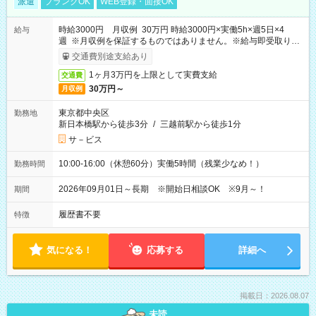
派遣
ブランクOK
WEB登録・面接OK
時給3000円 月収例 30万円 時給3000円×実働5h×週5日×4
給与
週 ※月収例を保証するものではありません。※給与即受取りサ
ービス利用可（利用条件有）
交通費別途支給あり
1ヶ月3万円を上限として実費支給
交通費
30万円～
月収例
東京都中央区
勤務地
新日本橋駅から徒歩3分
/
三越前駅から徒歩1分
サ－ビス
10:00-16:00（休憩60分）実働5時間（残業少なめ！）
勤務時間
2026年09月01日～長期 ※開始日相談OK ※9月～！
期間
履歴書不要
特徴
気になる！
応募する
詳細へ
掲載日：2026.08.07
未読