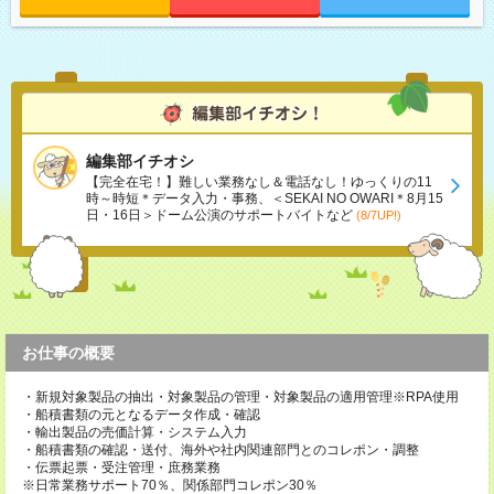
編集部イチオシ
【完全在宅！】難しい業務なし＆電話なし！ゆっくりの11
時～時短＊データ入力・事務、＜SEKAI NO OWARI＊8月15
日・16日＞ドーム公演のサポートバイトなど
(8/7UP!)
お仕事の概要
・新規対象製品の抽出・対象製品の管理・対象製品の適用管理※RPA使用
・船積書類の元となるデータ作成・確認
・輸出製品の売価計算・システム入力
・船積書類の確認・送付、海外や社内関連部門とのコレポン・調整
・伝票起票・受注管理・庶務業務
※日常業務サポート70％、関係部門コレポン30％