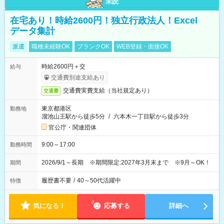
未読
在宅あり！時給2600円！独立行政法人！Excel
データ集計
派遣
職種未経験OK
ブランクOK
WEB登録・面接OK
時給2600円＋交
給与
交通費別途支給あり
交通費実費支給（当社規定あり）
交通費
東京都港区
勤務地
溜池山王駅から徒歩5分
/
六本木一丁目駅から徒歩3分
官公庁・関連団体
9:00～17:00
勤務時間
2026/9/1～長期 ※期間限定:2027年3月末まで ※9月～OK！
期間
履歴書不要
/
40～50代活躍中
特徴
気になる！
応募する
詳細へ