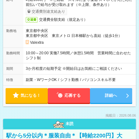
前払いで給与が受け取れます（※上限、条件あり）
交通費別途支給あり
交通費全額支給（規定あり）
交通費
東京都中央区
勤務地
東京都中央区 東京メトロ 日本橋駅から直結（徒歩1分）
Valextra
10:00～20:00 実働7.5時間／休憩1.5時間 営業時間に合わせた
勤務時間
シフト制
3か月程度の短期予定 ※開始日はお気軽にご相談ください
期間
副業・WワークOK
/
シフト勤務
/
パソコンスキル不要
特徴
気になる！
応募する
詳細へ
掲載日：2026.08.06
未読
駅から5分以内＊服装自由＊【時給2200円】大