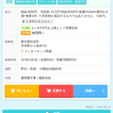
派遣
職種未経験OK
ブランクOK
WEB登録・面接OK
時給2600円 月収例 41万円 時給2600円×実働7h30m×週5日×4
給与
週+残業10h ※月収例を保証するものではありません。※給与即
受取りサービス利用可（利用条件有）
交通費別途支給あり
1ヶ月3万円を上限として実費支給
交通費
30万円～
月収例
東京都渋谷区
勤務地
渋谷駅から徒歩1分
インターネット関連
10:00-18:30（休憩60分）実働7時間30分
勤務時間
即日～長期 ※開始日相談OK
期間
履歴書不要
/
服装自由
特徴
気になる！
応募する
詳細へ
掲載日：2026.08.04