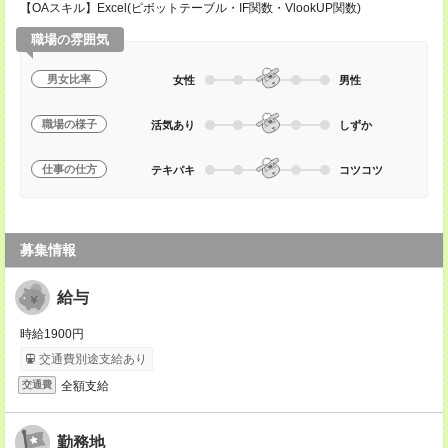
【OAスキル】Excel(ピボットテーブル・IF関数・VlookUP関数)
職場の雰囲気
男女比率
女性
男性
職場の様子
活気あり
しずか
仕事の仕方
テキパキ
コツコツ
募集情報
給与
時給1900円
交通費別途支給あり
全額支給
交通費
勤務地