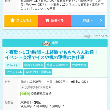
週1日からOK
/
日払いOK
/
履歴書不要
/
40～50代活躍中
/
副
特徴
業・WワークOK
/
シフト勤務
/
10名以上の大量募集
/
電話対応
なし
/
パソコンスキル不要
気になる！
応募する
詳細へ
掲載日：2026.08.05
未読
＜夜勤＞1日4時間～未経験でももちろん歓迎！
イベント会場でイスや机の運搬のお仕事
アルバイト
職種未経験OK
社会人未経験OK
大学生歓迎
ブランクOK
WEB登録・面接OK
日給：12500円～ 半日：5000円～ ■日払いOK！
給与
交通費別途支給あり
交通費規定支給
交通費
東京都千代田区
勤務地
秋葉原駅
/
神保町駅
/
麹町駅
/
…