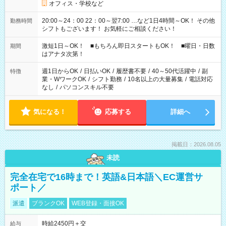
オフィス・学校など
20:00～24：00 22：00～翌7:00 …など1日4時間～OK！ その他
勤務時間
シフトもございます！ お気軽にご相談ください！
激短1日～OK！ ■もちろん即日スタートもOK！ ■曜日・日数
期間
はアナタ次第！
週1日からOK
/
日払いOK
/
履歴書不要
/
40～50代活躍中
/
副
特徴
業・WワークOK
/
シフト勤務
/
10名以上の大量募集
/
電話対応
なし
/
パソコンスキル不要
気になる！
応募する
詳細へ
掲載日：2026.08.05
未読
完全在宅で16時まで！英語&日本語＼EC運営サ
ポート／
派遣
ブランクOK
WEB登録・面接OK
時給2450円＋交
給与