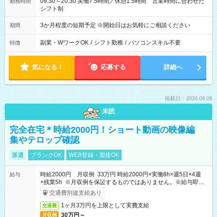
09:30～20:30 実働7.5時間／休憩1.5時間 営業時間に合わせた
勤務時間
シフト制
3か月程度の短期予定 ※開始日はお気軽にご相談ください
期間
副業・WワークOK
/
シフト勤務
/
パソコンスキル不要
特徴
気になる！
応募する
詳細へ
掲載日：2026.08.08
未読
完全在宅＊時給2000円！ショート動画の映像編
集やテロップ確認
派遣
ブランクOK
WEB登録・面接OK
時給2000円 月収例 33万円 時給2000円×実働8h×週5日×4週
給与
+残業5h ※月収例を保証するものではありません。※給与即受
取りサービス利用可（利用条件有）
交通費別途支給あり
1ヶ月3万円を上限として実費支給
交通費
30万円～
月収例