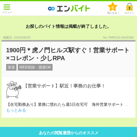
0
メニュー
気になる！
ログイン
お探しのバイト情報は掲載が終了しました。
掲載日 :2026
/
08
/
05
No.TMPE26-0445396
1900円＊虎ノ門ヒルズ駅すぐ！営業サポート
×コレポン・少しRPA
派遣
WEB登録・面接OK
【営業サポート】駅近！事務のお仕事！
【在宅勤務あり】業務に慣れたら週1日在宅可 海外営業サポート
...
もっとみる
あなたの閲覧履歴からのオススメ