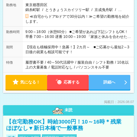
東京都墨田区
勤務地
錦糸町駅
/
とうきょうスカイツリー駅
/
京成曳舟駅
/
…
≪自宅からドアtoドアで30分以内！≫ご希望の勤務地を紹介
します。
9:00～18:00（休憩60分） ■ご希望があれば下記シフトもOK！
勤務時間
早番 7:00～16:00 遅番 10:00～19:00 「家族と休みを合わせた
い」 「余裕を持って夕飯の準備がしたい」 「できれば残業はし
たくない」 など、ご希望を教えてくださいね。 ※Wワーク希望
【現在も積極採用中！急募！】2カ月～ ■ご応募から最短2～3
期間
の方へ 今ご覧のお仕事で希望する勤務時間と、もう1つのお仕事
日後の就業も相談可能です！
の勤務時間。 合計で週40時間を超える場合は応募できません。
履歴書不要
/
40～50代活躍中
/
服装自由
/
シフト勤務
/
10名以
特徴
上の大量募集
/
電話対応なし
/
パソコンスキル不要
気になる！
応募する
詳細へ
掲載日：2026.08.07
未読
【在宅勤務OK】時給3000円！10～16時＊残業
ほぼなし▼新日本橋で一般事務