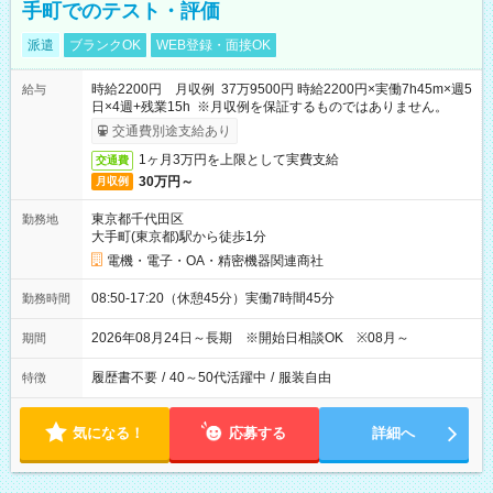
手町でのテスト・評価
派遣
ブランクOK
WEB登録・面接OK
時給2200円 月収例 37万9500円 時給2200円×実働7h45m×週5
給与
日×4週+残業15h ※月収例を保証するものではありません。
交通費別途支給あり
1ヶ月3万円を上限として実費支給
交通費
30万円～
月収例
東京都千代田区
勤務地
大手町(東京都)駅から徒歩1分
電機・電子・OA・精密機器関連商社
08:50-17:20（休憩45分）実働7時間45分
勤務時間
2026年08月24日～長期 ※開始日相談OK ※08月～
期間
履歴書不要
/
40～50代活躍中
/
服装自由
特徴
気になる！
応募する
詳細へ