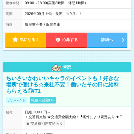
09:00～18:00(実働8時間 休憩1時間)
勤務時間
2026年09月上旬～長期 ※9月～！
期間
履歴書不要
/
服装自由
特徴
気になる！
応募する
詳細へ
未読
ちいさいかわいいキャラのイベントも！好きな
場所で働ける☆来社不要！働いたその日に給料
もらえる◎/T1
アルバイト
職種未経験OK
日給13,000円～
給与
＋交通費支給 ★交通費全額支給！ ┗案件により規定あり ★日払
いOK！（規定あり） ┗働いたその日に現金GET♪ お仕事後はコ
交通費別途支給あり
ンビニATMから 日払い分を引き落とせます！ 【試用期間】試
用期間なし