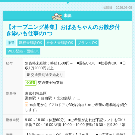
掲載日：2026.08.08
未読
【オープニング募集】おばあちゃんのお散歩付
き添いも仕事の1つ
派遣
職種未経験OK
社会人未経験OK
ブランクOK
WEB登録・面接OK
無資格未経験：時給1500円～ ■週払いOK ■扶養内OK ■日
給与
収1万2000円以上
交通費別途支給あり
交通費全額支給
交通費
東京都豊島区
勤務地
巣鴨駅
/
目白駅
/
北池袋駅
/
…
≪自宅からドアtoドアで30分以内！≫ご希望の勤務地を紹介
します。
9:00～18:00（休憩60分） ■ご希望があれば下記シフトもOK！
勤務時間
早番 7:00～16:00 遅番 10:00～19:00 夜勤 16:30～翌9:30 「家族
と休みを合わせたい」 「余裕を持って夕飯の準備がしたい」
「できれば残業はしたくない」 など、ご希望を教えてください