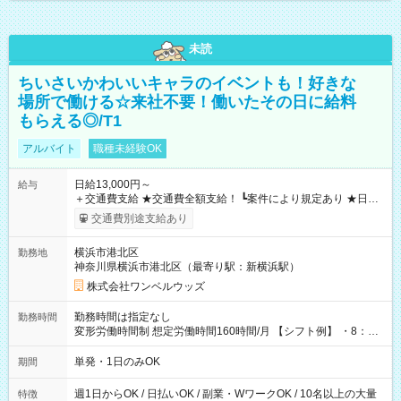
未読
ちいさいかわいいキャラのイベントも！好きな
場所で働ける☆来社不要！働いたその日に給料
もらえる◎/T1
アルバイト
職種未経験OK
日給13,000円～
給与
＋交通費支給 ★交通費全額支給！ ┗案件により規定あり ★日払
いOK！（規定あり） ┗働いたその日に現金GET♪ お仕事後はコ
交通費別途支給あり
ンビニATMから 日払い分を引き落とせます！ 【試用期間】試
用期間なし
横浜市港北区
勤務地
神奈川県横浜市港北区（最寄り駅：新横浜駅）
株式会社ワンベルウッズ
勤務時間は指定なし
勤務時間
変形労働時間制 想定労働時間160時間/月 【シフト例】 ・8：00
～21：00
単発・1日のみOK
期間
週1日からOK / 日払いOK / 副業・WワークOK / 10名以上の大量
特徴