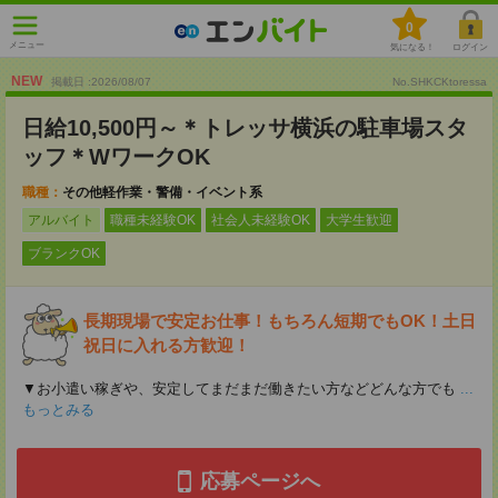
0
メニュー
気になる！
ログイン
NEW
掲載日 :2026
/
08
/
07
No.SHKCKtoressa
日給10,500円～＊トレッサ横浜の駐車場スタ
ッフ＊WワークOK
職種：
その他軽作業・警備・イベント系
アルバイト
職種未経験OK
社会人未経験OK
大学生歓迎
ブランクOK
長期現場で安定お仕事！もちろん短期でもOK！土日
祝日に入れる方歓迎！
▼お小遣い稼ぎや、安定してまだまだ働きたい方などどんな方でも
...
もっとみる
応募ページへ