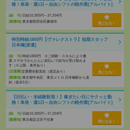
務！単発・週1日～自由シフトの軽作業[アルバイト]
[給 与]
日給10,305円～37,204円
[勤務地]
東京都世田谷区豪徳寺
気になる！
特別時給1800円【ヴァレクストラ】短期スタッフ
日本橋[派遣]
[給 与]
時給1800円 ※ご経験・スキルにより優
遇 スマホでかんたんに前払いで給与が受け取れま
す（※上限、条件あり）
[交通費]
交通費全額支給（規定あり）
気になる！
[勤務地]
東京都中央区 東京メトロ 日本橋駅から直
結（徒歩1分）
【日払い・未経験歓迎！】稼ぎたい日にサクッと勤
務！単発・週1日～自由シフトの軽作業[アルバイト]
[給 与]
日給10,305円～37,204円
[勤務地]
東京都足立区千住東
気になる！