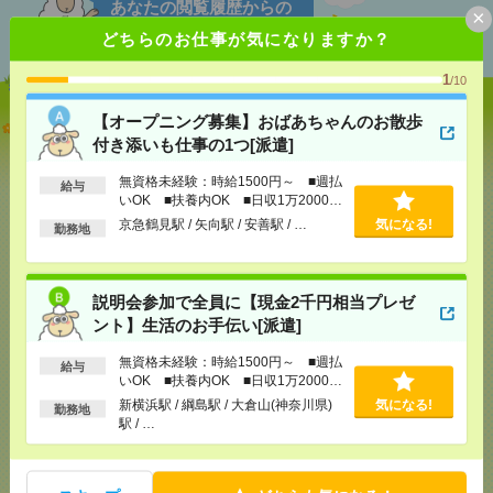
あなたの閲覧履歴からの
×
おすすめ
どちらのお仕事が気になりますか？
1
/10
【オープニング募集】おばあちゃんのお散歩
【オープニング募集】おばあちゃんのお散歩付き添
付き添いも仕事の1つ[派遣]
いも仕事の1つ[派遣]
無資格未経験：時給1500円～ ■週払
給与
[給 与]
無資格未経験：時給1500円～ ■週払い
いOK ■扶養内OK ■日収1万2000円
OK ■扶養内OK ■日収1万2000円以上
以上
京急鶴見駅 / 矢向駅 / 安善駅 / …
気になる!
[交通費]
交通費全額支給
勤務地
気になる！
[勤務地]
京急鶴見駅
/
矢向駅
/
安善駅
/
…
説明会参加で全員に【現金2千円相当プレゼ
説明会参加で全員に【現金2千円相当プレゼント】生
ント】生活のお手伝い[派遣]
活のお手伝い[派遣]
無資格未経験：時給1500円～ ■週払
給与
[給 与]
無資格未経験：時給1500円～ ■週払い
いOK ■扶養内OK ■日収1万2000円
OK ■扶養内OK ■日収1万2000円以上
以上
新横浜駅 / 綱島駅 / 大倉山(神奈川県)
気になる!
勤務地
[交通費]
交通費全額支給
気になる！
駅 / …
[勤務地]
新横浜駅
/
綱島駅
/
大倉山(神奈川県)駅
/
…
【シフト自由・現金手渡しOK】iPhoneなどスマホの