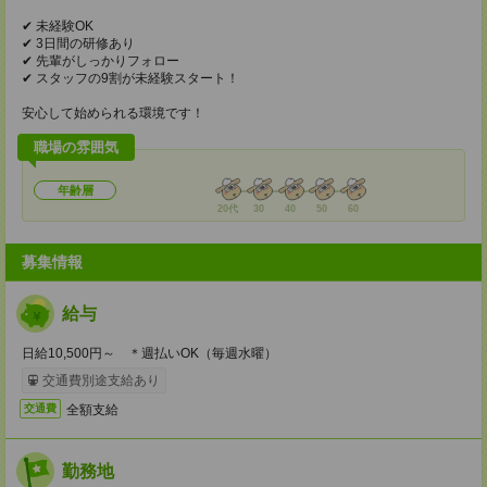
✔ 未経験OK
✔ 3日間の研修あり
✔ 先輩がしっかりフォロー
✔ スタッフの9割が未経験スタート！
安心して始められる環境です！
職場の雰囲気
年齢層
20代
30
40
50
60
募集情報
給与
日給10,500円～ ＊週払いOK（毎週水曜）
交通費別途支給あり
全額支給
交通費
勤務地