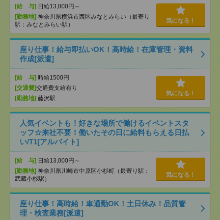
[給 与]
日給13,000円～
[勤務地]
神奈川県横浜市西区みなとみらい（最寄り
気になる！
駅：みなとみらい駅）
座り仕事！給与即払いOK！高時給！在庫管理・資料
作成[派遣]
[給 与]
時給1500円
[交通費]
交通費支給有り
気になる！
[勤務地]
藤沢駅
人気イベントも！好きな場所で働けるイベントスタ
ッフ☆来社不要！働いたその日に給料もらえる日払
い/T1[アルバイト]
[給 与]
日給13,000円～
[勤務地]
神奈川県川崎市中原区小杉町（最寄り駅：
気になる！
武蔵小杉駅）
座り仕事！高時給！車通勤OK！土日休み！品質管
理・検査業務[派遣]