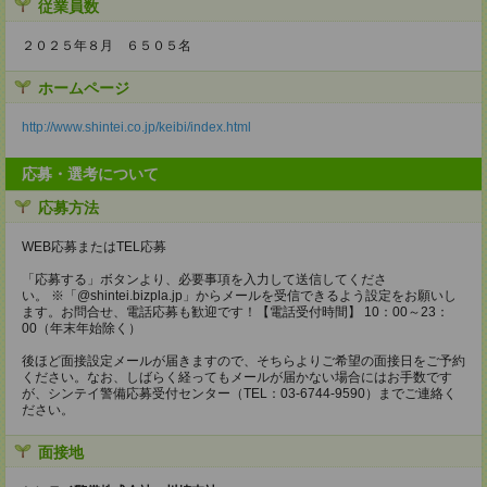
従業員数
２０２５年８月 ６５０５名
ホームページ
http://www.shintei.co.jp/keibi/index.html
応募・選考について
応募方法
WEB応募またはTEL応募
「応募する」ボタンより、必要事項を入力して送信してくださ
い。 ※「@shintei.bizpla.jp」からメールを受信できるよう設定をお願いし
ます。お問合せ、電話応募も歓迎です！【電話受付時間】 10：00～23：
00（年末年始除く）
後ほど面接設定メールが届きますので、そちらよりご希望の面接日をご予約
ください。なお、しばらく経ってもメールが届かない場合にはお手数です
が、シンテイ警備応募受付センター（TEL：03-6744-9590）までご連絡く
ださい。
面接地