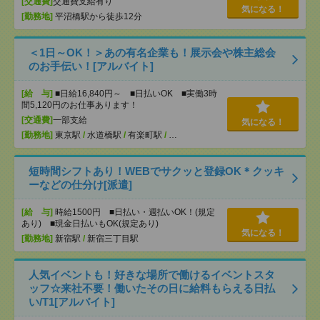
[交通費]
交通費支給有り
気になる！
[勤務地]
平沼橋駅から徒歩12分
＜1日～OK！＞あの有名企業も！展示会や株主総会
のお手伝い！[アルバイト]
[給 与]
■日給16,840円～ ■日払いOK ■実働3時
間5,120円のお仕事あります！
[交通費]
一部支給
気になる！
[勤務地]
東京駅
/
水道橋駅
/
有楽町駅
/
…
短時間シフトあり！WEBでサクッと登録OK＊クッキ
ーなどの仕分け[派遣]
[給 与]
時給1500円 ■日払い・週払いOK！(規定
あり) ■現金日払いもOK(規定あり)
気になる！
[勤務地]
新宿駅
/
新宿三丁目駅
人気イベントも！好きな場所で働けるイベントスタ
ッフ☆来社不要！働いたその日に給料もらえる日払
い/T1[アルバイト]