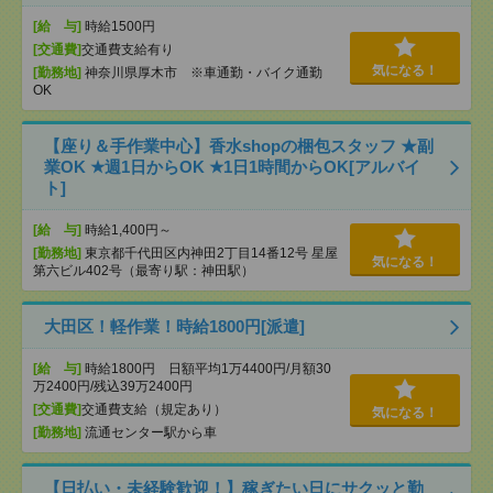
[給 与]
時給1500円
[交通費]
交通費支給有り
気になる！
[勤務地]
神奈川県厚木市 ※車通勤・バイク通勤
OK
【座り＆手作業中心】香水shopの梱包スタッフ ★副
業OK ★週1日からOK ★1日1時間からOK[アルバイ
ト]
[給 与]
時給1,400円～
[勤務地]
東京都千代田区内神田2丁目14番12号 星屋
気になる！
第六ビル402号（最寄り駅：神田駅）
大田区！軽作業！時給1800円[派遣]
[給 与]
時給1800円 日額平均1万4400円/月額30
万2400円/残込39万2400円
[交通費]
交通費支給（規定あり）
気になる！
[勤務地]
流通センター駅から車
【日払い・未経験歓迎！】稼ぎたい日にサクッと勤