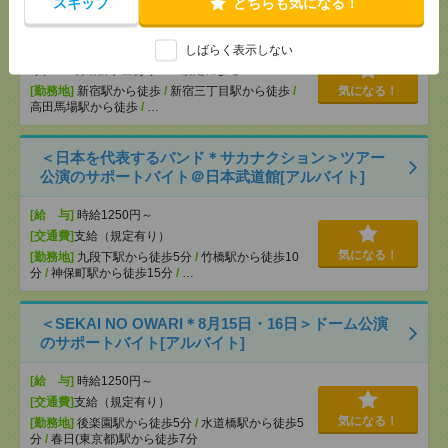
スキップ
どちらも気になる！
充電を繋げるだけ！[派遣]
しばらく表示しない
[給 与]
時給1414円～ ▼日払いOK（規定あ
り） ■初勤務手当あり ※規定による
[勤務地]
新宿駅から徒歩
/
新宿三丁目駅から徒歩
/
気になる！
高田馬場駅から徒歩
/
…
＜日本を代表するバンド＊サカナクション＞ツアー
公演のサポートバイト＠日本武道館[アルバイト]
[給 与]
時給1250円～
[交通費]
支給（規定有り）
気になる！
[勤務地]
九段下駅から徒歩5分
/
竹橋駅から徒歩10
分
/
神保町駅から徒歩15分
/
…
＜SEKAI NO OWARI＊8月15日・16日＞ドーム公演
のサポートバイト[アルバイト]
[給 与]
時給1250円～
[交通費]
支給（規定有り）
気になる！
[勤務地]
後楽園駅から徒歩5分
/
水道橋駅から徒歩5
分
/
春日(東京都)駅から徒歩7分