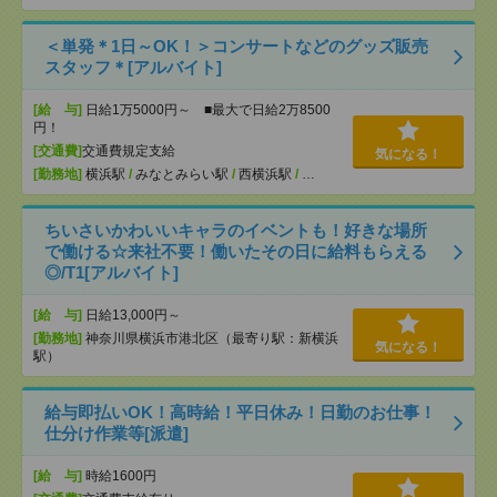
＜単発＊1日～OK！＞コンサートなどのグッズ販売
スタッフ＊[アルバイト]
[給 与]
日給1万5000円～ ■最大で日給2万8500
円！
[交通費]
交通費規定支給
気になる！
[勤務地]
横浜駅
/
みなとみらい駅
/
西横浜駅
/
…
ちいさいかわいいキャラのイベントも！好きな場所
で働ける☆来社不要！働いたその日に給料もらえる
◎/T1[アルバイト]
[給 与]
日給13,000円～
[勤務地]
神奈川県横浜市港北区（最寄り駅：新横浜
気になる！
駅）
給与即払いOK！高時給！平日休み！日勤のお仕事！
仕分け作業等[派遣]
[給 与]
時給1600円