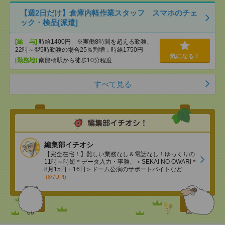
【週2日だけ】倉庫内軽作業スタッフ スマホのチェ
ック・検品[派遣]
[給 与]
時給1400円 ※実働8時間を超える勤務、
22時～翌5時勤務の場合25％割増：時給1750円
気になる！
[勤務地]
南船橋駅から徒歩10分程度
すべて見る
編集部イチオシ
【完全在宅！】難しい業務なし＆電話なし！ゆっくりの
11時～時短＊データ入力・事務、＜SEKAI NO OWARI＊
8月15日・16日＞ドーム公演のサポートバイトなど
(8/7UP!)