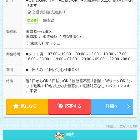
■日給16,840円～ ■日払いOK ■実働3時間5,120円のお仕事あ
給与
ります！
交通費別途支給あり
一部支給
交通費
東京都千代田区
勤務地
東京駅
/
水道橋駅
/
有楽町駅
/
…
株式会社マッシュ
■シフト例 ・07:00～19:30 ・09:00～12:00 ・10:00～17:00 ・
勤務時間
18:00～23:00 ・19:00～07:00 ・20:00～09:00 ・22:00～06:00
etc ★最短で3時間で5,120円のお仕事から 15時間で2万円近く稼
げるお仕事も！ ご希望のお時間に合わせてご紹介！ ※シフトは
■１日のみ・1回だけお仕事OK！
期間
現場によって異なります。 ※勿論、休憩時間はあるのでご安心
ください！
週1日からOK
/
日払いOK
/
履歴書不要
/
副業・WワークOK
/
シ
特徴
フト勤務
/
10名以上の大量募集
/
電話対応なし
/
パソコンスキ
ル不要
気になる！
応募する
詳細へ
掲載日：2026.08.09
未読