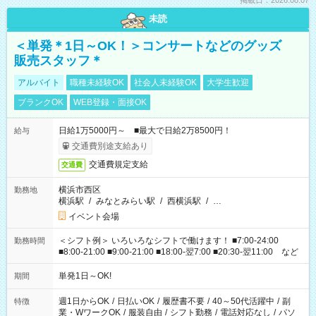
掲載日：2026.08.07
未読
＜単発＊1日～OK！＞コンサートなどのグッズ
販売スタッフ＊
アルバイト
職種未経験OK
社会人未経験OK
大学生歓迎
ブランクOK
WEB登録・面接OK
日給1万5000円～ ■最大で日給2万8500円！
給与
交通費別途支給あり
交通費規定支給
交通費
横浜市西区
勤務地
横浜駅
/
みなとみらい駅
/
西横浜駅
/
…
イベント会場
＜シフト例＞ いろいろなシフトで働けます！ ■7:00-24:00
勤務時間
■8:00-21:00 ■9:00-21:00 ■18:00-翌7:00 ■20:30-翌11:00 など
単発1日～OK!
期間
週1日からOK
/
日払いOK
/
履歴書不要
/
40～50代活躍中
/
副
特徴
業・WワークOK
/
服装自由
/
シフト勤務
/
電話対応なし
/
パソ