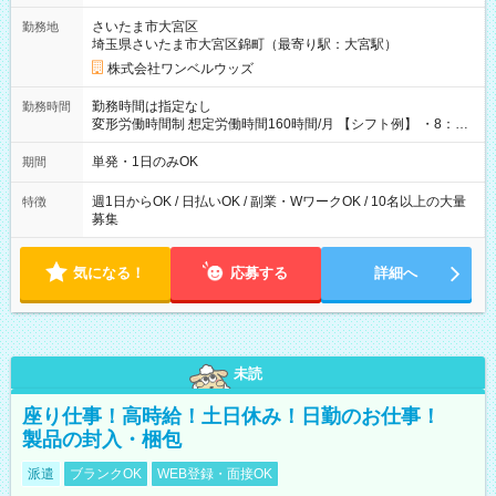
用期間なし
さいたま市大宮区
勤務地
埼玉県さいたま市大宮区錦町（最寄り駅：大宮駅）
株式会社ワンベルウッズ
勤務時間は指定なし
勤務時間
変形労働時間制 想定労働時間160時間/月 【シフト例】 ・8：00
～21：00
単発・1日のみOK
期間
週1日からOK / 日払いOK / 副業・WワークOK / 10名以上の大量
特徴
募集
気になる！
応募する
詳細へ
未読
座り仕事！高時給！土日休み！日勤のお仕事！
製品の封入・梱包
派遣
ブランクOK
WEB登録・面接OK