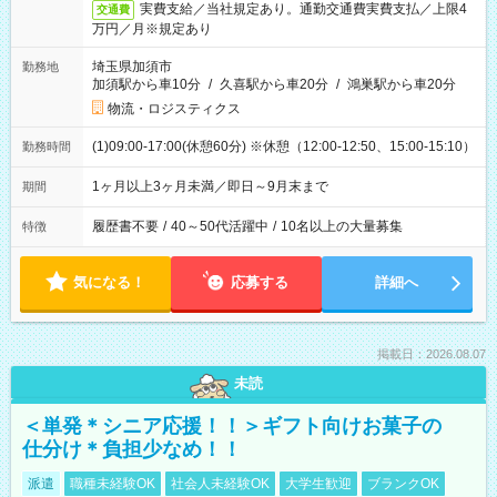
実費支給／当社規定あり。通勤交通費実費支払／上限4
交通費
万円／月※規定あり
埼玉県加須市
勤務地
加須駅から車10分
/
久喜駅から車20分
/
鴻巣駅から車20分
物流・ロジスティクス
(1)09:00-17:00(休憩60分) ※休憩（12:00-12:50、15:00-15:10）
勤務時間
1ヶ月以上3ヶ月未満／即日～9月末まで
期間
履歴書不要
/
40～50代活躍中
/
10名以上の大量募集
特徴
気になる！
応募する
詳細へ
掲載日：2026.08.07
未読
＜単発＊シニア応援！！＞ギフト向けお菓子の
仕分け＊負担少なめ！！
派遣
職種未経験OK
社会人未経験OK
大学生歓迎
ブランクOK