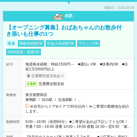
掲載日：2026.08.09
未読
【オープニング募集】おばあちゃんのお散歩付
き添いも仕事の1つ
派遣
職種未経験OK
社会人未経験OK
ブランクOK
WEB登録・面接OK
無資格未経験：時給1500円～ ■週払いOK ■扶養内OK ■日
給与
収1万2000円以上
交通費別途支給あり
交通費全額支給
交通費
東京都豊島区
勤務地
巣鴨駅
/
目白駅
/
北池袋駅
/
…
≪自宅からドアtoドアで30分以内！≫ご希望の勤務地を紹介
します。
9:00～18:00（休憩60分） ■ご希望があれば下記シフトもOK！
勤務時間
早番 7:00～16:00 遅番 10:00～19:00 夜勤 16:30～翌9:30 「家族
と休みを合わせたい」 「余裕を持って夕飯の準備がしたい」
「できれば残業はしたくない」 など、ご希望を教えてください