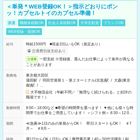
＜単発＊WEB登録OK！＞指示どおりにポン
ッ！カプセルトイのカプセル準備！
派遣
職種未経験OK
社会人未経験OK
大学生歓迎
ブランクOK
WEB登録・面接OK
時給1500円 ■現金日払いもOK（規定あり）
給与
交通費別途支給あり
一部支給 ※登録後、選んだお仕事によって条件が異なる
交通費
ことがあります
東京都大田区
勤務地
蒲田駅
/
羽田空港第１・第２ターミナル(京急)駅
/
大森(東京
都)駅
/
…
大手物流会社（年齢不問／「無理なく続けられる」と好評の
職場です！）
9:00～18:00など ■希望の時間帯を選べます！ ▼他にも様々な時
勤務時間
間帯でお仕事をご用意しています！ ＜シフト例＞ 8:30～12:00
17:00～22:00 13:00～22:00 22:00～翌6:00 など
≪急募≫1日のみの単発からOK！ 即日スタートもOK！ ＃7
期間
月～ ＃8月～
週1日からOK
/
日払いOK
/
履歴書不要
/
40～50代活躍中
/
副
特徴