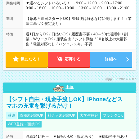
▼選べるシフトいろいろ！ ・9:00～12:00 ・9:00～17:00 ・
勤務時間
9:00～18:00 ・10:00～19:00 ・13:00～18:00 ・13:00～21:00
・22:00～翌6:00 など 上記以外の時間で相談可能なお仕事も！
あなたの希望を教えてください！
【急募＊即日スタートOK】登録後は好きな時に働けます！（業
期間
法に基づく規定あり）
週1日からOK
/
日払いOK
/
履歴書不要
/
40～50代活躍中
/
副
特徴
業・WワークOK
/
服装自由
/
シフト勤務
/
10名以上の大量募
集
/
電話対応なし
/
パソコンスキル不要
気になる！
応募する
詳細へ
掲載日：2026.08.07
未読
【シフト自由・現金手渡しOK】iPhoneなどス
マホの充電を繋げるだけ！
派遣
職種未経験OK
社会人未経験OK
大学生歓迎
ブランクOK
WEB登録・面接OK
時給1414円～ ▼日払いOK（規定あり） ■初勤務手当あり
給与