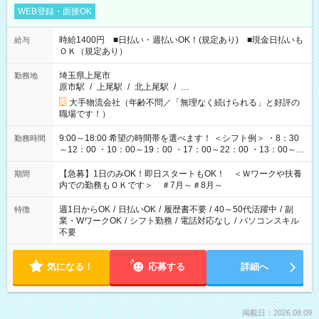
WEB登録・面接OK
時給1400円 ■日払い・週払いOK！(規定あり) ■現金日払いも
給与
ＯＫ（規定あり）
埼玉県上尾市
勤務地
原市駅
/
上尾駅
/
北上尾駅
/
…
大手物流会社（年齢不問／「無理なく続けられる」と好評の
職場です！）
9:00～18:00 希望の時間帯を選べます！ ＜シフト例＞ ・8：30
勤務時間
～12：00 ・10：00～19：00 ・17：00～22：00 ・13：00～
22：00 ・22：00～翌6：00 など
【急募】1日のみOK！即日スタートもOK！ ＜Ｗワークや扶養
期間
内での勤務もＯＫです＞ ＃7月～＃8月～
週1日からOK
/
日払いOK
/
履歴書不要
/
40～50代活躍中
/
副
特徴
業・WワークOK
/
シフト勤務
/
電話対応なし
/
パソコンスキル
不要
気になる！
応募する
詳細へ
掲載日：2026.08.09