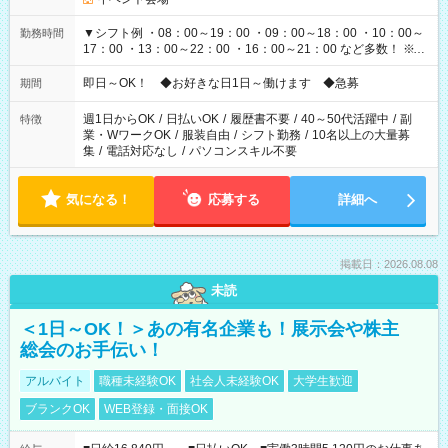
▼シフト例 ・08：00～19：00 ・09：00～18：00 ・10：00～
勤務時間
17：00 ・13：00～22：00 ・16：00～21：00 など多数！ ※お
仕事により勤務時間が異なります
即日～OK！ ◆お好きな日1日～働けます ◆急募
期間
週1日からOK
/
日払いOK
/
履歴書不要
/
40～50代活躍中
/
副
特徴
業・WワークOK
/
服装自由
/
シフト勤務
/
10名以上の大量募
集
/
電話対応なし
/
パソコンスキル不要
気になる！
応募する
詳細へ
掲載日：2026.08.08
未読
＜1日～OK！＞あの有名企業も！展示会や株主
総会のお手伝い！
アルバイト
職種未経験OK
社会人未経験OK
大学生歓迎
ブランクOK
WEB登録・面接OK