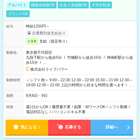
アルバイト
職種未経験OK
社会人未経験OK
大学生歓迎
ブランクOK
時給1250円～
給与
交通費別途支給あり
支給（規定有り）
交通費
東京都千代田区
勤務地
九段下駅から徒歩5分
/
竹橋駅から徒歩10分
/
神保町駅から徒
歩15分
/
…
株式会社ライブパワー
＜シフト例＞ 9:00～22:30 12:30～22:00 15:30～21:00 12:30～
勤務時間
19:00 12:30～22:00 上記の時間から好きな時間を選べます！ ※
時間は変更となる可能性があります
9月8日・9日
期間
週1日からOK
/
履歴書不要
/
副業・WワークOK
/
シフト勤務
/
特徴
電話対応なし
/
パソコンスキル不要
気になる！
応募する
詳細へ