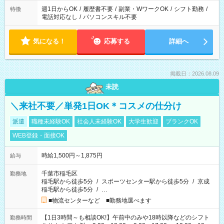
週1日からOK
/
履歴書不要
/
副業・WワークOK
/
シフト勤務
/
特徴
電話対応なし
/
パソコンスキル不要
気になる！
応募する
詳細へ
掲載日：2026.08.09
未読
＼来社不要／単発1日OK＊コスメの仕分け
派遣
職種未経験OK
社会人未経験OK
大学生歓迎
ブランクOK
WEB登録・面接OK
時給1,500円～1,875円
給与
千葉市稲毛区
勤務地
稲毛駅から徒歩5分
/
スポーツセンター駅から徒歩5分
/
京成
稲毛駅から徒歩5分
/
…
■物流センターなど ■勤務地選べます
【1日3時間～も相談OK!】午前中のみや18時以降などのシフト
勤務時間