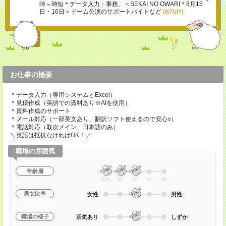
時～時短＊データ入力・事務、＜SEKAI NO OWARI＊8月15
日・16日＞ドーム公演のサポートバイトなど
(8/7UP!)
お仕事の概要
＊データ入力（専用システムとExcel）
＊見積作成（英語での資料あり※AIを使用）
＊資料作成のサポート
＊メール対応（一部英文あり、翻訳ソフト使えるので安心○）
＊電話対応（取次メイン、日本語のみ）
＼英語は抵抗なければOK！／
職場の雰囲気
年齢層
20代
30
40
50
60
男女比率
女性
男性
職場の様子
活気あり
しずか