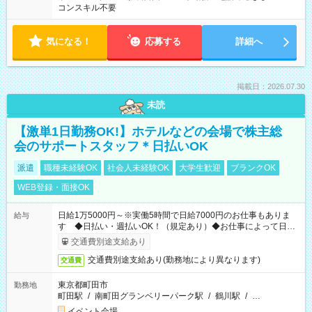
コンスキル不要
気になる！
応募する
詳細へ
掲載日：2026.07.30
未読
【激単1日勤務OK!】ホテルなどの会場で株主総
会のサポートスタッフ＊日払いOK
派遣
職種未経験OK
社会人未経験OK
大学生歓迎
ブランクOK
WEB登録・面接OK
日給1万5000円～※実働5時間で日給7000円のお仕事もありま
給与
す ◆日払い・週払いOK！（規定あり）◆お仕事によって日給
も異なります
交通費別途支給あり
交通費別途支給あり(勤務地により異なります)
交通費
東京都町田市
勤務地
町田駅
/
南町田グランベリーパーク駅
/
鶴川駅
/
…
イベント会場