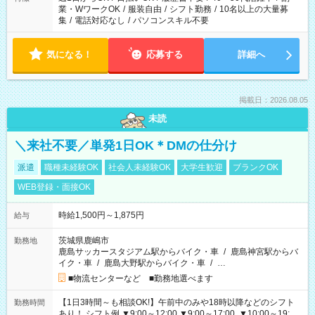
業・WワークOK
/
服装自由
/
シフト勤務
/
10名以上の大量募
集
/
電話対応なし
/
パソコンスキル不要
気になる！
応募する
詳細へ
掲載日：2026.08.05
未読
＼来社不要／単発1日OK＊DMの仕分け
派遣
職種未経験OK
社会人未経験OK
大学生歓迎
ブランクOK
WEB登録・面接OK
時給1,500円～1,875円
給与
茨城県鹿嶋市
勤務地
鹿島サッカースタジアム駅からバイク・車
/
鹿島神宮駅からバ
イク・車
/
鹿島大野駅からバイク・車
/
…
■物流センターなど ■勤務地選べます
【1日3時間～も相談OK!】午前中のみや18時以降などのシフト
勤務時間
あり！ シフト例 ▼9:00～12:00 ▼9:00～17:00 ▼10:00～19:00