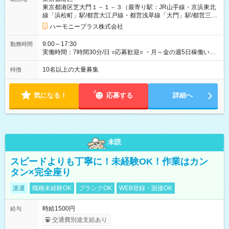
間中も給与・待遇に変更はありません。 【試用期間】試用期間
東京都港区芝大門１－１－３（最寄り駅：JR山手線・京浜東北
あり 試用期間の長さ：1ヶ月 雇用形態、給与は本採用時と同じ
線「浜松町」駅/都営大江戸線・都営浅草線「⼤⾨」駅/都営三田
です。 試用期間中は、健康保険などの福利厚生の一部が制限さ
線「御成⾨」駅）
れる可能性があります。
ハーモニープラス株式会社
9:00～17:30
勤務時間
実働時間：7時間30分/日 ○応募歓迎○ ・月～金の週5日稼働いた
だける方 ・実働時間：7.5時間（休憩1時間）
10名以上の大量募集
特徴
気になる！
応募する
詳細へ
未読
スピードよりも丁寧に！未経験OK！作業はカン
タン×完全座り
派遣
職種未経験OK
ブランクOK
WEB登録・面接OK
時給1500円
給与
交通費別途支給あり