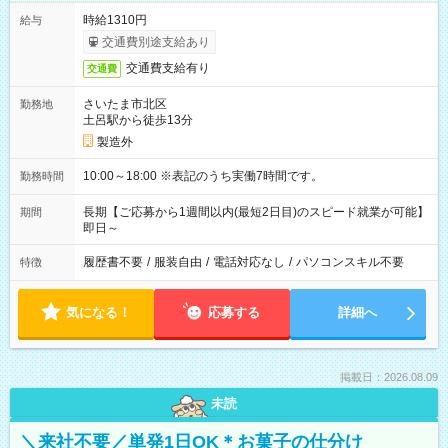
時給1310円
給与
交通費別途支給あり
交通費支給有り
交通費
さいたま市北区
勤務地
土呂駅から徒歩13分
製造外
10:00～18:00 ※表記のうち実働7時間です。
勤務時間
長期【ご応募から1週間以内(最短2日目)のスピード就業が可能】
期間
即日～
履歴書不要
/
服装自由
/
電話対応なし
/
パソコンスキル不要
特徴
気になる！
応募する
詳細へ
掲載日：2026.08.09
未読
＼来社不要／単発1日OK＊お菓子の仕分け