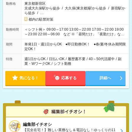
東京都新宿区
勤務地
京成大久保駅から徒歩
/
大久保(東京都)駅から徒歩
/
新宿駅か
ら徒歩
/
…
都内の駐禁対策
＜シフト例＞ 09:00～17:00 13:00～22:00 17:00～22:00 19:00
勤務時間
～23:00 22:00～06:00 など ※「昼間だけ」「夜勤だけ」など
の希望OK
単発1日・週1日からOK ●即日勤務OK！ ●春/夏/冬休み期間限
期間
定OK！
週1日からOK
/
日払いOK
/
履歴書不要
/
40～50代活躍中
/
副
特徴
業・WワークOK
/
シフト勤務
気になる！
応募する
詳細へ
編集部イチオシ
【完全在宅！】難しい業務なし＆電話なし！ゆっくりの11