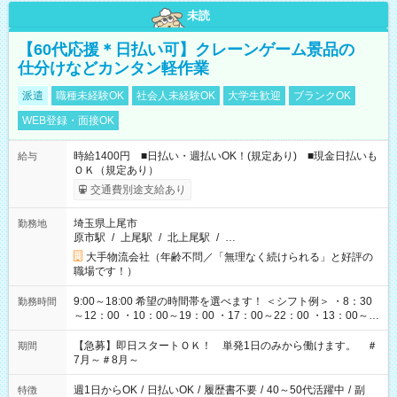
未読
【60代応援＊日払い可】クレーンゲーム景品の
仕分けなどカンタン軽作業
派遣
職種未経験OK
社会人未経験OK
大学生歓迎
ブランクOK
WEB登録・面接OK
時給1400円 ■日払い・週払いOK！(規定あり) ■現金日払いも
給与
ＯＫ（規定あり）
交通費別途支給あり
埼玉県上尾市
勤務地
原市駅
/
上尾駅
/
北上尾駅
/
…
大手物流会社（年齢不問／「無理なく続けられる」と好評の
職場です！）
9:00～18:00 希望の時間帯を選べます！ ＜シフト例＞ ・8：30
勤務時間
～12：00 ・10：00～19：00 ・17：00～22：00 ・13：00～
22：00 ・22：00～翌6：00 など
【急募】即日スタートＯＫ！ 単発1日のみから働けます。 ＃
期間
7月～＃8月～
週1日からOK
/
日払いOK
/
履歴書不要
/
40～50代活躍中
/
副
特徴