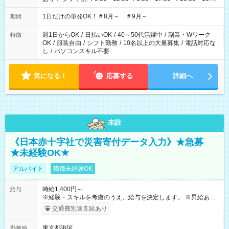
▼18:00～21:00
1日だけの単発OK！＃8月～ ＃9月～
期間
週1日からOK
/
日払いOK
/
40～50代活躍中
/
副業・Wワーク
特徴
OK
/
服装自由
/
シフト勤務
/
10名以上の大量募集
/
電話対応な
し
/
パソコンスキル不要
気になる！
応募する
詳細へ
未読
《日本赤十字社で災害寄付データ入力》★急募
★未経験OK★
アルバイト
職種未経験OK
時給1,400円～
給与
※経験・スキルを考慮のうえ、給与を決定します。 ※昇給あり
（勤務実績・評価による） ※残業が発生した場合は、時間外手
交通費別途支給あり
当を全額支給します。 ※交通費支給（月額上限50,000円／当社
規定による） ※給与は月末締め、翌月15日払いです。 ※試用期
東京都港区
勤務地