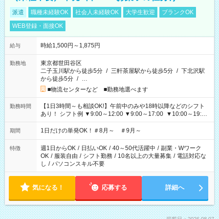
派遣
職種未経験OK
社会人未経験OK
大学生歓迎
ブランクOK
WEB登録・面接OK
時給1,500円～1,875円
給与
東京都世田谷区
勤務地
二子玉川駅から徒歩5分
/
三軒茶屋駅から徒歩5分
/
下北沢駅
から徒歩5分
/
…
■物流センターなど ■勤務地選べます
【1日3時間～も相談OK!】午前中のみや18時以降などのシフト
勤務時間
あり！ シフト例 ▼9:00～12:00 ▼9:00～17:00 ▼10:00～19:00
▼18:00～21:00
1日だけの単発OK！＃8月～ ＃9月～
期間
週1日からOK
/
日払いOK
/
40～50代活躍中
/
副業・Wワーク
特徴
OK
/
服装自由
/
シフト勤務
/
10名以上の大量募集
/
電話対応な
し
/
パソコンスキル不要
気になる！
応募する
詳細へ