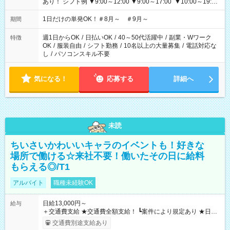
あり！ シフト例 ▼9:00～12:00 ▼9:00～17:00 ▼10:00～19:00
▼18:00～21:00
1日だけの単発OK！＃8月～ ＃9月～
期間
週1日からOK
/
日払いOK
/
40～50代活躍中
/
副業・Wワーク
特徴
OK
/
服装自由
/
シフト勤務
/
10名以上の大量募集
/
電話対応な
し
/
パソコンスキル不要
気になる！
応募する
詳細へ
未読
ちいさいかわいいキャラのイベントも！好きな
場所で働ける☆来社不要！働いたその日に給料
もらえる◎/T1
アルバイト
職種未経験OK
日給13,000円～
給与
＋交通費支給 ★交通費全額支給！ ┗案件により規定あり ★日払
いOK！（規定あり） ┗働いたその日に現金GET♪ お仕事後はコ
交通費別途支給あり
ンビニATMから 日払い分を引き落とせます！ 【試用期間】試