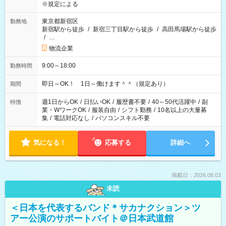
※規定による
東京都新宿区
勤務地
新宿駅から徒歩
/
新宿三丁目駅から徒歩
/
高田馬場駅から徒歩
/
…
物流企業
9:00～18:00
勤務時間
即日～OK！ 1日～働けます＾＾（規定あり）
期間
週1日からOK
/
日払いOK
/
履歴書不要
/
40～50代活躍中
/
副
特徴
業・WワークOK
/
服装自由
/
シフト勤務
/
10名以上の大量募
集
/
電話対応なし
/
パソコンスキル不要
気になる！
応募する
詳細へ
掲載日：2026.08.03
未読
＜日本を代表するバンド＊サカナクション＞ツ
アー公演のサポートバイト＠日本武道館