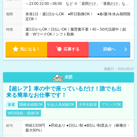
～23:00 22:00～06:00 など ※「昼間だけ」「夜勤だけ」など
の希望OK
単発1日・週1日からOK ●即日勤務OK！ ●春/夏/冬休み期間限
期間
定OK！
週1日からOK
/
日払いOK
/
履歴書不要
/
40～50代活躍中
/
副
特徴
業・WワークOK
/
シフト勤務
気になる！
応募する
詳細へ
掲載日：2026.08.07
未読
【超レア】車の中で座っているだけ！誰でも出
来る簡単なお仕事です！
派遣
職種未経験OK
社会人未経験OK
大学生歓迎
ブランクOK
WEB登録・面接OK
時給1328円 ●昇給あり ●日払い制 ●前払い制度あり（稼働分・
給与
最大90%）