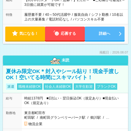
【8月中のスタートOK！急募！】2カ月～ ■ご応募から最短2～
期間
ね。 ※Wワーク希望の方へ 今ご覧のお仕事で希望する勤務時間
3日後に就業が可能です！
と、もう1つのお仕事の勤務時間。 合計で週40時間を超える場
合は応募できません。
履歴書不要
/
40～50代活躍中
/
服装自由
/
シフト勤務
/
10名以
特徴
上の大量募集
/
電話対応なし
/
パソコンスキル不要
気になる！
応募する
詳細へ
掲載日：2026.08.07
未読
夏休み限定OK＊封入やシール貼り！現金手渡し
OK！空いてる時間にスキマバイト！
派遣
職種未経験OK
社会人未経験OK
大学生歓迎
ブランクOK
時給1378円 ■日払い・翌日振込OK（規定あり）■現金払い
給与
OK（規定あり）
東京都町田市
勤務地
町田駅
/
南町田グランベリーパーク駅
/
鶴川駅
/
…
物流企業