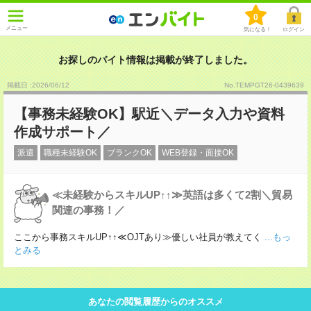
0
メニュー
気になる！
ログイン
お探しのバイト情報は掲載が終了しました。
掲載日 :2026
/
06
/
12
No.TEMPGT26-0439639
【事務未経験OK】駅近＼データ入力や資料
作成サポート／
派遣
職種未経験OK
ブランクOK
WEB登録・面接OK
≪未経験からスキルUP↑↑≫英語は多くて2割＼貿易
関連の事務！／
ここから事務スキルUP↑↑≪OJTあり≫優しい社員が教えてく
...もっ
とみる
あなたの閲覧履歴からのオススメ