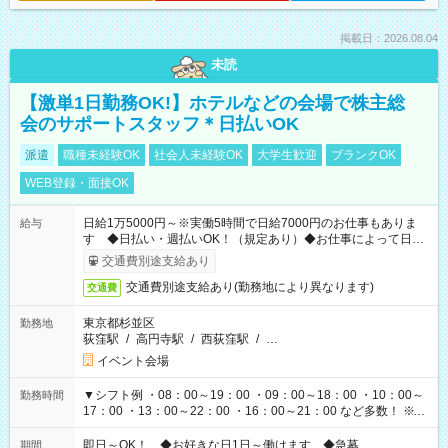
掲載日：2026.08.04
未読
【激単1日勤務OK!】ホテルなどの会場で株主総
会のサポートスタッフ＊日払いOK
派遣
職種未経験OK
社会人未経験OK
大学生歓迎
ブランクOK
WEB登録・面接OK
日給1万5000円～※実働5時間で日給7000円のお仕事もありま
給与
す ◆日払い・週払いOK！（規定あり）◆お仕事によって日給
も異なります
交通費別途支給あり
交通費別途支給あり(勤務地により異なります)
交通費
東京都杉並区
勤務地
荻窪駅
/
高円寺駅
/
西荻窪駅
/
…
イベント会場
▼シフト例 ・08：00～19：00 ・09：00～18：00 ・10：00～
勤務時間
17：00 ・13：00～22：00 ・16：00～21：00 など多数！ ※お
仕事により勤務時間が異なります
即日～OK！ ◆お好きな日1日～働けます ◆急募
期間