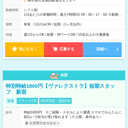
株式会社全国試験運営センター
円（役割手当＋100円）×6時間＝日収8,400円＋交通費 【試用期
間】試用期間なし
シフト制
勤務時間
1日あたりの実働時間：最大7時間/日 09：00～17：00 ※勤務時
間は 試験により異なります。
単発・1日のみOK / 短期（1ヶ月以内）
期間
週1日からOK / 副業・WワークOK / 10名以上の大量募集
特徴
気になる！
応募する
詳細へ
未読
特別時給1800円【ヴァレクストラ】短期スタッ
フ 新宿
派遣
ブランクOK
WEB登録・面接OK
時給1800円 ※ご経験・スキルにより優遇 スマホでかんたんに
給与
前払いで給与が受け取れます（※上限、条件あり）
交通費別途支給あり