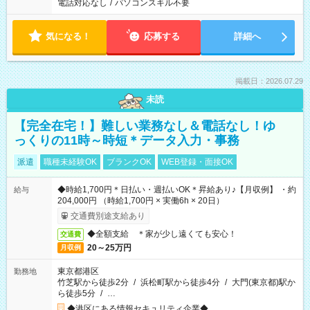
電話対応なし
/
パソコンスキル不要
気になる！
応募する
詳細へ
掲載日：2026.07.29
未読
【完全在宅！】難しい業務なし＆電話なし！ゆ
っくりの11時～時短＊データ入力・事務
派遣
職種未経験OK
ブランクOK
WEB登録・面接OK
◆時給1,700円＊日払い・週払いOK＊昇給あり♪【月収例】 ・約
給与
204,000円 （時給1,700円 × 実働6h × 20日）
交通費別途支給あり
◆全額支給 ＊家が少し遠くても安心！
交通費
20～25万円
月収例
東京都港区
勤務地
竹芝駅から徒歩2分
/
浜松町駅から徒歩4分
/
大門(東京都)駅か
ら徒歩5分
/
…
◆港区にある情報セキュリティ企業◆