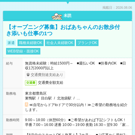
掲載日：2026.08.06
未読
【オープニング募集】おばあちゃんのお散歩付
き添いも仕事の1つ
派遣
職種未経験OK
社会人未経験OK
ブランクOK
WEB登録・面接OK
無資格未経験：時給1500円～ ■週払いOK ■扶養内OK ■日
給与
収1万2000円以上
交通費別途支給あり
交通費全額支給
交通費
東京都豊島区
勤務地
巣鴨駅
/
目白駅
/
北池袋駅
/
…
≪自宅からドアtoドアで30分以内！≫ご希望の勤務地を紹介
します。
9:00～18:00（休憩60分） ■ご希望があれば下記シフトもOK！
勤務時間
早番 7:00～16:00 遅番 10:00～19:00 夜勤 16:30～翌9:30 「家族
と休みを合わせたい」 「余裕を持って夕飯の準備がしたい」
「できれば残業はしたくない」 など、ご希望を教えてください