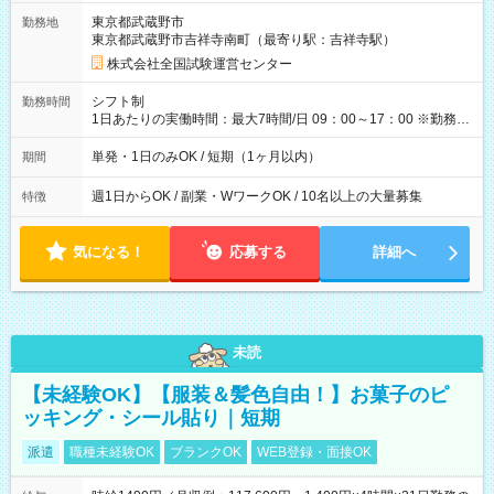
取れます。 ※手数料418円がかかります。 【過去試験日の収入
東京都武蔵野市
勤務地
例】 ・河合塾模擬試験 8:30～17:30（休憩1時間） 時給1,300円
東京都武蔵野市吉祥寺南町（最寄り駅：吉祥寺駅）
×8時間＝日収10,400円＋交通費 ※当日の役割により時給＋100
円の場合あり ・国家試験 7:00～13:30（休憩なし） 時給1,300
株式会社全国試験運営センター
円（役割手当＋100円）×6時間＝日収8,400円＋交通費 【試用期
間】試用期間なし
シフト制
勤務時間
1日あたりの実働時間：最大7時間/日 09：00～17：00 ※勤務時
間は 試験により異なります。
単発・1日のみOK / 短期（1ヶ月以内）
期間
週1日からOK / 副業・WワークOK / 10名以上の大量募集
特徴
気になる！
応募する
詳細へ
未読
【未経験OK】【服装＆髪色自由！】お菓子のピ
ッキング・シール貼り｜短期
派遣
職種未経験OK
ブランクOK
WEB登録・面接OK