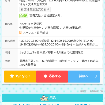
時給1400円／月収例：117,600円＝1,400円×4時間×21日勤務の
給与
場合＋交通費別途支給
交通費別途支給あり
実費支給／当社規定あり。
交通費
さいたま市見沼区
勤務地
七里駅から車6分
/
大宮公園駅
/
大宮(埼玉県)駅
アパレル・日用雑貨
(1)14:00-18:00(休憩0分) (2)14:00-19:00(休憩0分) (3)14:00-
勤務時間
19:30(休憩0分) (4)14:00-20:00(休憩45分) ※お好きな時間が選べ
ます
1ヶ月以上3ヶ月未満／即日～8月末までの期間限定
期間
履歴書不要
/
40～50代活躍中
/
服装自由
/
シフト勤務
/
10名以
特徴
上の大量募集
気になる！
応募する
詳細へ
掲載日：2026.08.06
未読