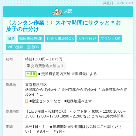
掲載日：2026.08.03
未読
〈カンタン作業！〉スキマ時間にサクッと＊お
菓子の仕分け
派遣
職種未経験OK
社会人未経験OK
大学生歓迎
ブランクOK
WEB登録・面接OK
時給1,500円～1,875円
給与
交通費別途支給あり
■ 交通費規定内支給 ※派遣先による
交通費
東京都杉並区
勤務地
荻窪駅から徒歩5分
/
高円寺駅から徒歩5分
/
西荻窪駅から徒
歩5分
/
…
■物流センターなど ■勤務地選べます
【1日3時間～も相談OK!】 ＜シフト例＞ 9:00～12:00 10:00～
勤務時間
15:00 12:00～17:00 18:00～21:00 など こちら以外の時間帯も
お気軽にご相談ください！
単発1日～！ ★勤務開始日や期間はお気軽にご相談くださ
期間
い！ ＃8月～ ＃9月～