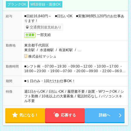
ブランクOK
WEB登録・面接OK
■日給16,840円～ ■日払いOK ■実働3時間5,120円のお仕事あ
給与
ります！
交通費別途支給あり
一部支給
交通費
東京都千代田区
勤務地
東京駅
/
水道橋駅
/
有楽町駅
/
…
株式会社マッシュ
■シフト例 ・07:00～19:30 ・09:00～12:00 ・10:00～17:00 ・
勤務時間
18:00～23:00 ・19:00～07:00 ・20:00～09:00 ・22:00～06:00
etc ★最短で3時間で5,120円のお仕事から 15時間で2万円近く稼
げるお仕事も！ ご希望のお時間に合わせてご紹介！ ※シフトは
■１日のみ・1回だけお仕事OK！
期間
現場によって異なります。 ※勿論、休憩時間はあるのでご安心
ください！
週1日からOK
/
日払いOK
/
履歴書不要
/
副業・WワークOK
/
シ
特徴
フト勤務
/
10名以上の大量募集
/
電話対応なし
/
パソコンスキ
ル不要
気になる！
応募する
詳細へ