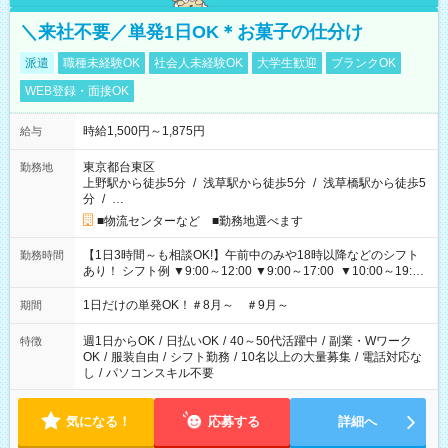
＼来社不要／単発1日OK＊お菓子の仕分け
派遣
職種未経験OK
社会人未経験OK
大学生歓迎
ブランクOK
WEB登録・面接OK
時給1,500円～1,875円
給与
東京都台東区
勤務地
上野駅から徒歩5分
/
浅草駅から徒歩5分
/
浅草橋駅から徒歩5
分
/
…
■物流センターなど ■勤務地選べます
【1日3時間～も相談OK!】午前中のみや18時以降などのシフト
勤務時間
あり！ シフト例 ▼9:00～12:00 ▼9:00～17:00 ▼10:00～19:00
▼18:00～21:00
1日だけの単発OK！＃8月～ ＃9月～
期間
週1日からOK
/
日払いOK
/
40～50代活躍中
/
副業・Wワーク
特徴
OK
/
服装自由
/
シフト勤務
/
10名以上の大量募集
/
電話対応な
し
/
パソコンスキル不要
気になる！
応募する
詳細へ