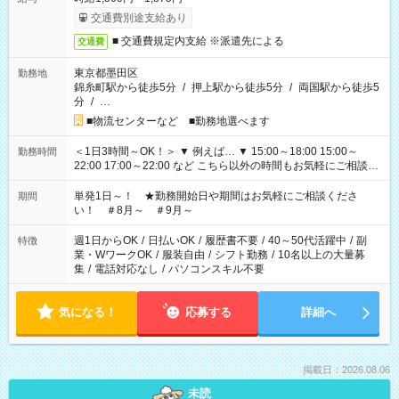
交通費別途支給あり
■ 交通費規定内支給 ※派遣先による
交通費
東京都墨田区
勤務地
錦糸町駅から徒歩5分
/
押上駅から徒歩5分
/
両国駅から徒歩5
分
/
…
■物流センターなど ■勤務地選べます
＜1日3時間～OK！＞ ▼ 例えば… ▼ 15:00～18:00 15:00～
勤務時間
22:00 17:00～22:00 など こちら以外の時間もお気軽にご相談く
ださい！
単発1日～！ ★勤務開始日や期間はお気軽にご相談くださ
期間
い！ ＃8月～ ＃9月～
週1日からOK
/
日払いOK
/
履歴書不要
/
40～50代活躍中
/
副
特徴
業・WワークOK
/
服装自由
/
シフト勤務
/
10名以上の大量募
集
/
電話対応なし
/
パソコンスキル不要
気になる！
応募する
詳細へ
掲載日：2026.08.06
未読