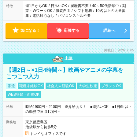
週1日からOK
/
日払いOK
/
履歴書不要
/
40～50代活躍中
/
副
特徴
業・WワークOK
/
服装自由
/
シフト勤務
/
10名以上の大量募
集
/
電話対応なし
/
パソコンスキル不要
気になる！
応募する
詳細へ
掲載日：2026.08.05
未読
【週2日～×1日4時間～】映画やアニメの字幕を
こつこつ入力
派遣
職種未経験OK
社会人未経験OK
大学生歓迎
ブランクOK
WEB登録・面接OK
時給1900円～2100円 ※昇給あり！ ■週払いOK ■1日6h以上
給与
の勤務で日収1万円～
東京都豊島区
勤務地
池袋駅から徒歩5分
キレイなオフィスです