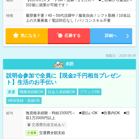
【8月中のスタートOK！急募！】2カ月～ ■ご応募から最短2～
期間
ね。 ※Wワーク希望の方へ 今ご覧のお仕事で希望する勤務時間
3日後に就業が可能です！
と、もう1つのお仕事の勤務時間。 合計で週40時間を超える場
合は応募できません。
履歴書不要
/
40～50代活躍中
/
服装自由
/
シフト勤務
/
10名以
特徴
上の大量募集
/
電話対応なし
/
パソコンスキル不要
気になる！
応募する
詳細へ
掲載日：2026.08.04
未読
説明会参加で全員に【現金2千円相当プレゼン
ト】生活のお手伝い
派遣
職種未経験OK
社会人未経験OK
ブランクOK
WEB登録・面接OK
無資格未経験：時給1500円～ ■週払いOK ■扶養内OK ■日
給与
収1万2000円以上
交通費別途支給あり
交通費全額支給
交通費