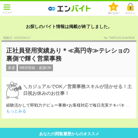
0
メニュー
気になる！
ログイン
お探しのバイト情報は掲載が終了しました。
掲載日 :2026
/
06
/
17
No.TMPE26-0440806
正社員登用実績あり＊≪高円寺≫テレショの
裏側で輝く営業事務
派遣
WEB登録・面接OK
＼カジュアルでOK／営業事務スキルが活かせる！土
日祝お休みのお仕事！
経験活かして即戦力デビュー事務×お客様対応で毎日充実テキパキ
...
もっとみる
あなたの閲覧履歴からのオススメ