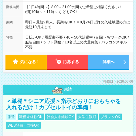
【1日4時間～】8:00～21:00の間でご希望ご相談ください！
勤務時間
(例)10時～・11時～ などもOK！
即日～最短9月末、長期もOK！※8月24日以降の入社希望の方は
期間
最短10月末まで
日払いOK
/
履歴書不要
/
40～50代活躍中
/
副業・WワークOK
/
特徴
服装自由
/
シフト勤務
/
10名以上の大量募集
/
パソコンスキル
不要
気になる！
応募する
詳細へ
掲載日：2026.08.06
未読
＜単発＊シニア応援＞指示どおりにおもちゃを
入れるだけ！カプセルトイの準備！
派遣
職種未経験OK
社会人未経験OK
大学生歓迎
ブランクOK
WEB登録・面接OK