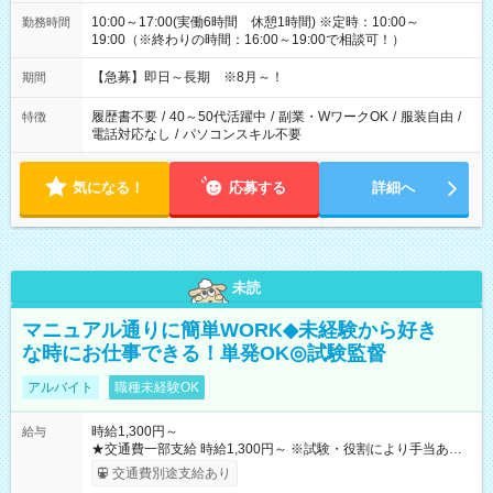
10:00～17:00(実働6時間 休憩1時間) ※定時：10:00～
勤務時間
19:00（※終わりの時間：16:00～19:00で相談可！）
【急募】即日～長期 ※8月～！
期間
履歴書不要
/
40～50代活躍中
/
副業・WワークOK
/
服装自由
/
特徴
電話対応なし
/
パソコンスキル不要
気になる！
応募する
詳細へ
未読
マニュアル通りに簡単WORK◆未経験から好き
な時にお仕事できる！単発OK◎試験監督
アルバイト
職種未経験OK
時給1,300円～
給与
★交通費一部支給 時給1,300円～ ※試験・役割により手当あり
※勤務回数により昇給あり 【即給（前払い）オプションあ
交通費別途支給あり
り！】 希望される場合、勤務から1週間ほどで給与の一部を受け