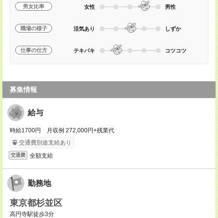
男女比率
女性
男性
職場の様子
活気あり
しずか
仕事の仕方
テキパキ
コツコツ
募集情報
給与
時給1700円 月収例 272,000円+残業代
交通費別途支給あり
全額支給
交通費
勤務地
東京都杉並区
高円寺駅徒歩3分