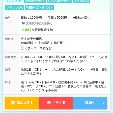
アルバイト
職種未経験OK
社会人未経験OK
大学生歓迎
ブランクOK
WEB登録・面接OK
日給：10000円～ 半日：5000円～ ■日払いOK！
給与
交通費別途支給あり
交通費規定支給
交通費
東京都千代田区
勤務地
秋葉原駅
/
神保町駅
/
麹町駅
/
…
オフィス・学校など
20:00～24：00 22：00～翌7:00 …など1日4時間～OK！ その他
勤務時間
シフトもございます！ お気軽にご相談ください！
激短1日～OK！ ■もちろん即日スタートもOK！ ■曜日・日数
期間
はアナタ次第！
週1日からOK
/
日払いOK
/
履歴書不要
/
40～50代活躍中
/
副
特徴
業・WワークOK
/
シフト勤務
/
10名以上の大量募集
/
電話対応
なし
/
パソコンスキル不要
気になる！
応募する
詳細へ