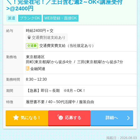
＼！完全在宅！／土日含む週2～OK<講座受付
>@2400円
派遣
ブランクOK
WEB登録・面接OK
時給2400円＋交
給与
交通費別途支給あり
交通費実費支給（当社規定あり）
交通費
東京都港区
勤務地
田町(東京都)駅から徒歩4分
/
三田(東京都)駅から徒歩7分
金融関連
8:30～12:30
勤務時間
【急募】即日～長期 ※8月～OK！
期間
履歴書不要
/
40～50代活躍中
/
服装自由
特徴
気になる！
応募する
詳細へ
掲載日：2026.08.03