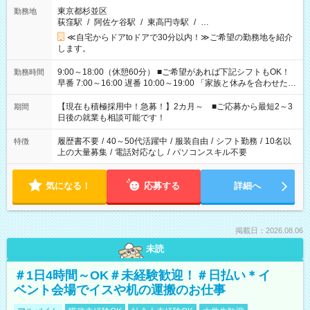
東京都杉並区
勤務地
荻窪駅
/
阿佐ケ谷駅
/
東高円寺駅
/
…
≪自宅からドアtoドアで30分以内！≫ご希望の勤務地を紹介
します。
9:00～18:00（休憩60分） ■ご希望があれば下記シフトもOK！
勤務時間
早番 7:00～16:00 遅番 10:00～19:00 「家族と休みを合わせた
い」 「余裕を持って夕飯の準備がしたい」 「できれば残業はし
たくない」 など、ご希望を教えてくださいね。 ※Wワーク希望
【現在も積極採用中！急募！】2カ月～ ■ご応募から最短2～3
期間
の方へ 今ご覧のお仕事で希望する勤務時間と、もう1つのお仕事
日後の就業も相談可能です！
の勤務時間。 合計で週40時間を超える場合は応募できません。
履歴書不要
/
40～50代活躍中
/
服装自由
/
シフト勤務
/
10名以
特徴
上の大量募集
/
電話対応なし
/
パソコンスキル不要
気になる！
応募する
詳細へ
掲載日：2026.08.06
未読
＃1日4時間～OK＃未経験歓迎！＃日払い＊イ
ベント会場でイスや机の運搬のお仕事