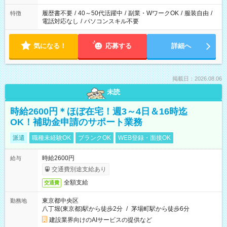
履歴書不要
/
40～50代活躍中
/
副業・WワークOK
/
服装自由
/
特徴
電話対応なし
/
パソコンスキル不要
気になる！
応募する
詳細へ
掲載日：2026.08.06
未読
時給2600円＊ほぼ在宅！週3～4日＆16時迄
OK！補助金申請のサポート業務
派遣
職種未経験OK
ブランクOK
WEB登録・面接OK
時給2600円
給与
交通費別途支給あり
全額支給
交通費
東京都中央区
勤務地
八丁堀(東京都)駅から徒歩2分
/
茅場町駅から徒歩6分
建設業界向けのAIサービスの提供など