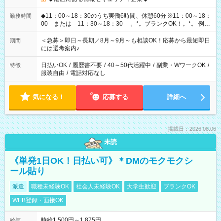
◆11：00～18：30のうち実働6時間、休憩60分 ※11：00～18：
勤務時間
00 または 11：30～18：30 。*。ブランクOK！。*。 例え
ば前職が、 在宅/財団法人/事務/コールセンター/受付/販売/カフェ
スタッフ スイーツ販売/ホテルフロント/化粧品販売/など 様々な
＜急募＞即日～長期／8月～9月～も相談OK！応募から最短即日
期間
業界から入社して活躍されています♪
には選考案内♪
日払いOK
/
履歴書不要
/
40～50代活躍中
/
副業・WワークOK
/
特徴
服装自由
/
電話対応なし
気になる！
応募する
詳細へ
掲載日：2026.08.06
未読
《単発1日OK！日払い可》＊DMのモクモクシ
ール貼り
派遣
職種未経験OK
社会人未経験OK
大学生歓迎
ブランクOK
WEB登録・面接OK
時給1,500円～1,875円
給与