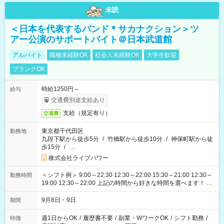
未読
＜日本を代表するバンド＊サカナクション＞ツ
アー公演のサポートバイト＠日本武道館
アルバイト
職種未経験OK
社会人未経験OK
大学生歓迎
ブランクOK
時給1250円～
給与
交通費別途支給あり
支給（規定有り）
交通費
東京都千代田区
勤務地
九段下駅から徒歩5分
/
竹橋駅から徒歩10分
/
神保町駅から徒
歩15分
/
…
株式会社ライブパワー
＜シフト例＞ 9:00～22:30 12:30～22:00 15:30～21:00 12:30～
勤務時間
19:00 12:30～22:00 上記の時間から好きな時間を選べます！ ※
時間は変更となる可能性があります
9月8日・9日
期間
週1日からOK
/
履歴書不要
/
副業・WワークOK
/
シフト勤務
/
特徴