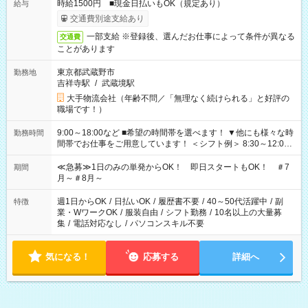
時給1500円 ■現金日払いもOK（規定あり）
給与
交通費別途支給あり
一部支給 ※登録後、選んだお仕事によって条件が異なる
交通費
ことがあります
東京都武蔵野市
勤務地
吉祥寺駅
/
武蔵境駅
大手物流会社（年齢不問／「無理なく続けられる」と好評の
職場です！）
9:00～18:00など ■希望の時間帯を選べます！ ▼他にも様々な時
勤務時間
間帯でお仕事をご用意しています！ ＜シフト例＞ 8:30～12:00
17:00～22:00 13:00～22:00 22:00～翌6:00 など
≪急募≫1日のみの単発からOK！ 即日スタートもOK！ ＃7
期間
月～＃8月～
週1日からOK
/
日払いOK
/
履歴書不要
/
40～50代活躍中
/
副
特徴
業・WワークOK
/
服装自由
/
シフト勤務
/
10名以上の大量募
集
/
電話対応なし
/
パソコンスキル不要
気になる！
応募する
詳細へ