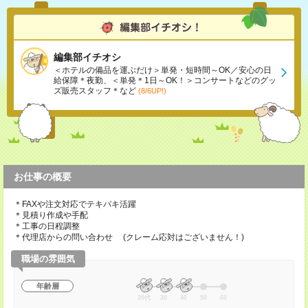
編集部イチオシ
＜ホテルの備品を運ぶだけ＞単発・短時間～OK／安心の日
給保障＊夜勤、＜単発＊1日～OK！＞コンサートなどのグッ
ズ販売スタッフ＊など
(8/6UP!)
お仕事の概要
＊FAXや注文対応でテキパキ活躍
＊見積り作成や手配
＊工事の日程調整
＊代理店からの問い合わせ (クレーム応対はございません！)
職場の雰囲気
年齢層
20代
30
40
50
60