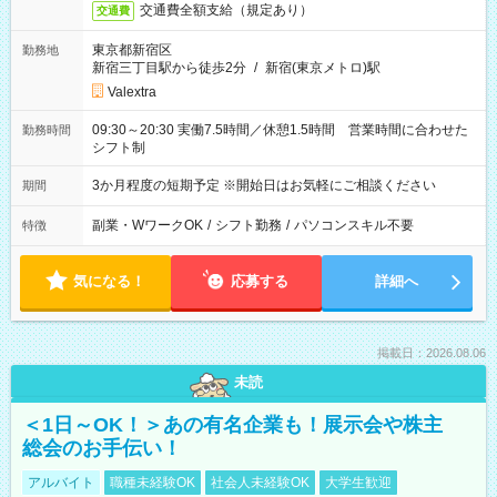
交通費全額支給（規定あり）
交通費
東京都新宿区
勤務地
新宿三丁目駅から徒歩2分
/
新宿(東京メトロ)駅
Valextra
09:30～20:30 実働7.5時間／休憩1.5時間 営業時間に合わせた
勤務時間
シフト制
3か月程度の短期予定 ※開始日はお気軽にご相談ください
期間
副業・WワークOK
/
シフト勤務
/
パソコンスキル不要
特徴
気になる！
応募する
詳細へ
掲載日：2026.08.06
未読
＜1日～OK！＞あの有名企業も！展示会や株主
総会のお手伝い！
アルバイト
職種未経験OK
社会人未経験OK
大学生歓迎