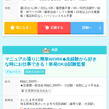
週1日からOK
/
日払いOK
/
履歴書不要
/
40～50代活躍中
/
副
特徴
業・WワークOK
/
服装自由
/
シフト勤務
/
10名以上の大量募
集
/
電話対応なし
/
パソコンスキル不要
気になる！
応募する
詳細へ
未読
マニュアル通りに簡単WORK◆未経験から好き
な時にお仕事できる！単発OK◎試験監督
アルバイト
職種未経験OK
時給1,300円～
給与
★交通費一部支給 時給1,300円～ ※試験・役割により手当あり
※勤務回数により昇給あり 【即給（前払い）オプションあ
交通費別途支給あり
り！】 希望される場合、勤務から1週間ほどで給与の一部を受け
取れます。 ※手数料418円がかかります。 【過去試験日の収入
さいたま市大宮区
勤務地
例】 ・河合塾模擬試験 8:30～17:30（休憩1時間） 時給1,300円
埼玉県埼玉県さいたま市大宮区錦町（最寄り駅：大宮駅）
×8時間＝日収10,400円＋交通費 ※当日の役割により時給＋100
円の場合あり ・国家試験 7:00～13:30（休憩なし） 時給1,300