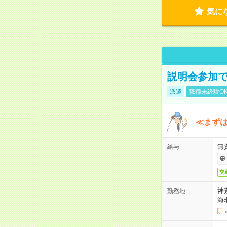
気に
説明会参加で
派遣
職種未経験O
≪まずは
無
給与
交
神
勤務地
海