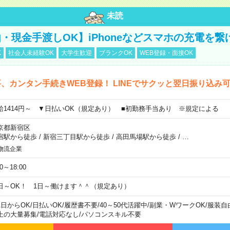
未読
・現金手渡しOK】iPhoneなどスマホの充電を繋
K
社会人未経験OK
大学生歓迎
ブランクOK
WEB登録・面接OK
、カンタン手続きWEB登録！ LINEでサクッと翌日振り込み
給1414円～ ▼日払いOK（規定あり） ■初勤務手当あり ※規定による
京都新宿区
宿駅から徒歩
/
新宿三丁目駅から徒歩
/
高田馬場駅から徒歩
/
…
物流企業
00～18:00
日～OK！ 1日～働けます＾＾（規定あり）
1日からOK
/
日払いOK
/
履歴書不要
/
40～50代活躍中
/
副業・WワークOK
/
服装自
上の大量募集
/
電話対応なし
/
パソコンスキル不要