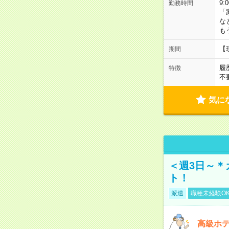
9:
勤務時間
「
な
も
【
期間
履
特徴
不
気に
＜週3日～＊
ト！
派遣
職種未経験O
高級ホ