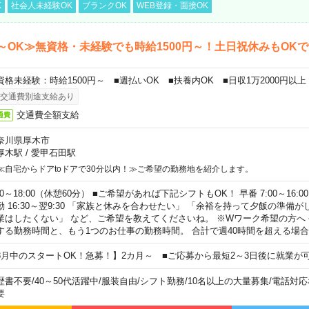
K
社会人未経験OK
ブランクOK
WEB登録・面接OK
～OK≫無資格・未経験でも時給1500円～！土日祝休みもOK
資格未経験：時給1500円～ ■週払いOK ■扶養内OK ■日収1万2000円以上
交通費別途支給あり
交通費全額支給
通費
奈川県厚木市
厚木駅
/
愛甲石田駅
≪自宅からドアtoドアで30分以内！≫ご希望の勤務地を紹介します。
00～18:00（休憩60分） ■ご希望があれば下記シフトもOK！ 早番 7:00～16:00 遅
勤 16:30～翌9:30 「家族と休みを合わせたい」 「余裕を持って夕飯の準備
業はしたくない」 など、ご希望を教えてくださいね。 ※Wワーク希望の方へ
する勤務時間と、もう1つのお仕事の勤務時間。 合計で週40時間を超える場
8月中のスタートOK！急募！】2カ月～ ■ご応募から最短2～3日後に就業が
歴書不要
/
40～50代活躍中
/
服装自由
/
シフト勤務
/
10名以上の大量募集
/
電話対応
要