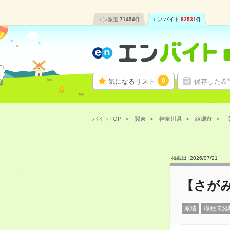
エン派遣
71454
件
エン バイト
82531
件
0
気になるリスト
保存した希
バイトTOP
関東
神奈川県
綾瀬市
【
掲載日 :
2026
/
07
/
21
【さがみ
派遣
職種未経