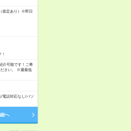
K（規定あり）※即日
す！
もご紹介可能です！ご希
ださい。 ※週最低
集
/
電話対応なし
/
パソ
細へ