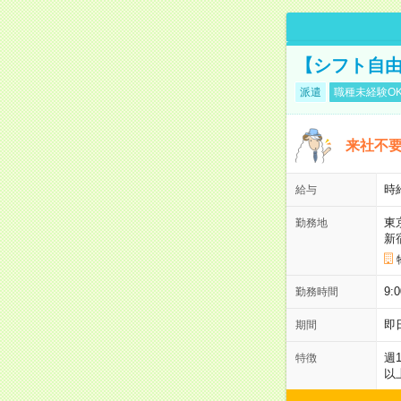
【シフト自由
派遣
職種未経験O
来社不要
時
給与
東
勤務地
新
9:
勤務時間
即
期間
週
特徴
以