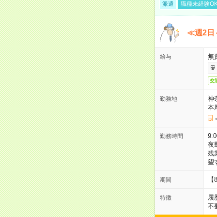
派遣
職種未経験O
≪週2日
無
給与
交
神
勤務地
本
9:
勤務時間
夜
残
望
【
期間
履
特徴
不