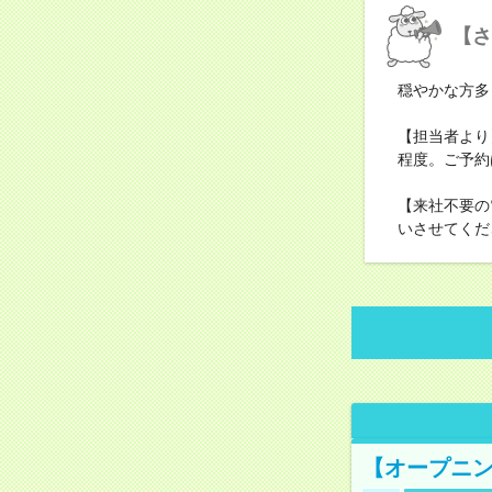
【さ
穏やかな方多
【担当者より
程度。ご予約
【来社不要の
いさせてくだ
【オープニン