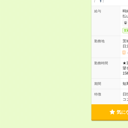
時
給与
払
交
茨
勤務地
日
★
勤務時間
望
1
短
期間
日
特徴
コ
気に