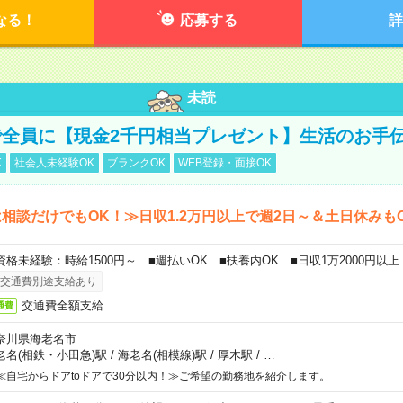
なる！
応募する
詳
未読
全員に【現金2千円相当プレゼント】生活のお手
K
社会人未経験OK
ブランクOK
WEB登録・面接OK
相談だけでもOK！≫日収1.2万円以上で週2日～＆土日休みも
資格未経験：時給1500円～ ■週払いOK ■扶養内OK ■日収1万2000円以上
交通費別途支給あり
交通費全額支給
通費
奈川県海老名市
老名(相鉄・小田急)駅
/
海老名(相模線)駅
/
厚木駅
/
…
≪自宅からドアtoドアで30分以内！≫ご希望の勤務地を紹介します。