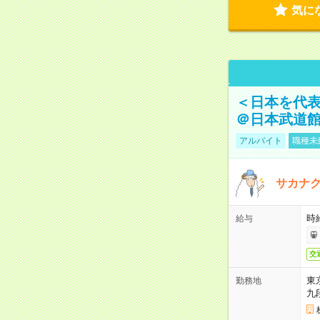
気に
＜日本を代
＠日本武道
アルバイト
職種未
サカナク
時
給与
交
東
勤務地
九