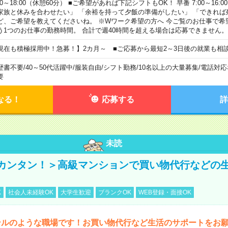
00～18:00（休憩60分） ■ご希望があれば下記シフトもOK！ 早番 7:00～16:00 遅
家族と休みを合わせたい」 「余裕を持って夕飯の準備がしたい」 「できれば
ど、ご希望を教えてくださいね。 ※Wワーク希望の方へ 今ご覧のお仕事で希
う1つのお仕事の勤務時間。 合計で週40時間を超える場合は応募できません。
現在も積極採用中！急募！】2カ月～ ■ご応募から最短2～3日後の就業も相
歴書不要
/
40～50代活躍中
/
服装自由
/
シフト勤務
/
10名以上の大量募集
/
電話対応
要
なる！
応募する
詳
未読
カンタン！＞高級マンションで買い物代行などの
K
社会人未経験OK
大学生歓迎
ブランクOK
WEB登録・面接OK
テルのような職場です！お買い物代行など生活のサポートをお