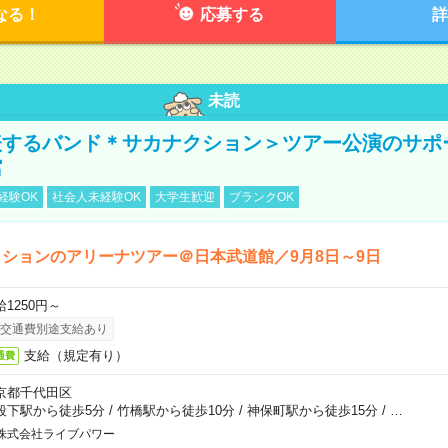
なる！
応募する
詳
未読
表するバンド＊サカナクション＞ツアー公演のサポ
館
経験OK
社会人未経験OK
大学生歓迎
ブランクOK
ションのアリーナツアー＠日本武道館／9月8日～9日
給1250円～
交通費別途支給あり
支給（規定有り）
通費
京都千代田区
段下駅から徒歩5分
/
竹橋駅から徒歩10分
/
神保町駅から徒歩15分
/
…
株式会社ライブパワー