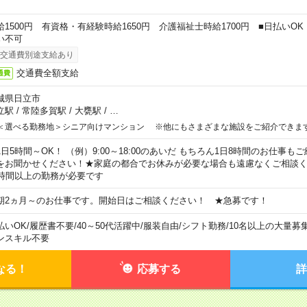
給1500円 有資格・有経験時給1650円 介護福祉士時給1700円 ■日払いO
い不可
交通費別途支給あり
交通費全額支給
通費
城県日立市
立駅
/
常陸多賀駅
/
大甕駅
/
…
＜選べる勤務地＞シニア向けマンション ※他にもさまざまな施設をご紹介できま
1日5時間～OK！ （例）9:00～18:00のあいだ もちろん1日8時間のお仕事
をお聞かせください！★家庭の都合でお休みが必要な場合も遠慮なくご相談く
5時間以上の勤務が必要です
期2ヵ月～のお仕事です。開始日はご相談ください！ ★急募です！
払いOK
/
履歴書不要
/
40～50代活躍中
/
服装自由
/
シフト勤務
/
10名以上の大量募
ンスキル不要
なる！
応募する
詳