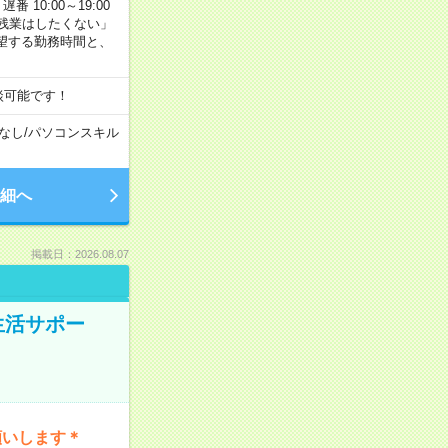
番 10:00～19:00
残業はしたくない」
望する勤務時間と、
談可能です！
なし
/
パソコンスキル
細へ
掲載日：2026.08.07
生活サポー
願いします＊