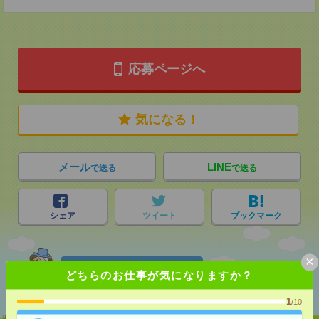
応募ページへ
気になる！
メール
LINE
で送る
で送る
シェア
ツイート
ブックマーク
×
あなたの閲覧履歴からの
どちらのお仕事が気になりますか？
おすすめ
1
/10