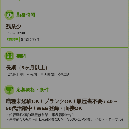
勤務時間
残業少
9:30～18:30
5-10時間/月
残業時間
期間
長期（3ヶ月以上）
【急募】即日～長期 ※★開始日応相談!
応募資格・条件
職種未経験OK / ブランクOK / 履歴書不要 / 40～
50代活躍中 / WEB登録・面接OK
・銀行勤務経験(職種は営業・事務職問わず)
・基本的なOAスキル:Excel関数(SUM、VLOOKUP関数、ピボットテーブル)