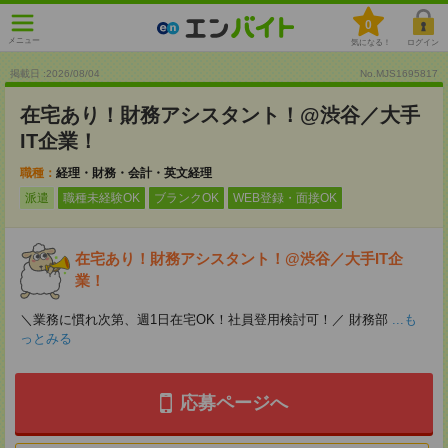
0
メニュー
気になる！
ログイン
掲載日 :2026
/
08
/
04
No.MJS1695817
在宅あり！財務アシスタント！@渋谷／大手
IT企業！
職種：
経理・財務・会計・英文経理
派遣
職種未経験OK
ブランクOK
WEB登録・面接OK
在宅あり！財務アシスタント！@渋谷／大手IT企
業！
＼業務に慣れ次第、週1日在宅OK！社員登用検討可！／ 財務部
...も
っとみる
応募ページへ