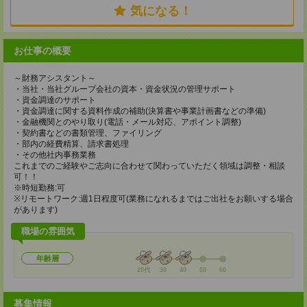
気になる！
お仕事の概要
～財務アシスタント～
・当社・当社グループ会社の資本・資金状況の管理サポート
・資金調達のサポート
・資金調達に関する資料作成の補助(決算書や事業計画書などの準備)
・金融機関とのやり取り(電話・メール対応、アポイント調整)
・契約書などの書類管理、ファイリング
・部内の経費精算、請求書処理
・その他社内事務業務
これまでのご経験やご志向に合わせて関わっていただく領域は調整・相談
可！！
※時短勤務:可
※リモートワーク:週1日程度可(業務になれるまではご出社をお願いする場合
があります)
職場の雰囲気
年齢層
20代
30
40
50
60
募集情報