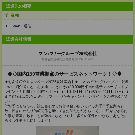
派遣先の概要
業種
IT・Web・通信
派遣会社情報
マンパワーグループ株式会社
労働者派遣事業許可番号:派13-315642
◆◇国内159営業拠点のサービスネットワーク！◇◆
★お友達紹介キャンペーン2026夏秋実施中★「マンパワーグループでご就業
中のご紹介者」と「お友達」にそれぞれ10,000円相当の電子マネーギフトプ
レゼント！期間：2026年8月1日(土)～10月31日(土) (登録完了は11月7日(土)
まで)詳細はJOBNETのトップページからキャンペーンサイトをご確認くださ
い♪
外資系はもちろん、設立当初からお付き合い頂いている大手日系企業も多
数。長きにわたり信頼関係を築いてきた私たちだからこそ、ご紹介できるお
仕事が豊富にあることが強みのひとつです。多くの案件の中から、あなたに
合うお仕事をお探しします！