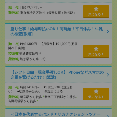
[給 与]
日給13,000円～
[勤務地]
東京都渋谷区渋谷（最寄り駅：渋谷駅）
気になる！
座り仕事！給与即払いOK！高時給！平日休み！牛乳
の検査[派遣]
[給 与]
時給1300円 【月収例】191,000円(月収
例21日実働)
[交通費]
交通費支給有り
気になる！
[勤務地]
駒形駅から車10分
【シフト自由・現金手渡しOK】iPhoneなどスマホの
充電を繋げるだけ！[派遣]
[給 与]
時給1414円～ ▼日払いOK（規定あ
り） ■初勤務手当あり ※規定による
[勤務地]
新宿駅から徒歩
/
新宿三丁目駅から徒歩
/
気になる！
高田馬場駅から徒歩
/
…
＜日本を代表するバンド＊サカナクション＞ツアー