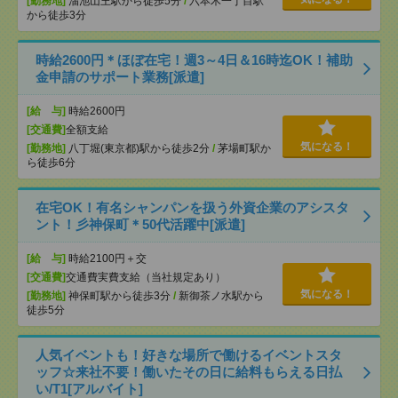
[勤務地]
溜池山王駅から徒歩5分
/
六本木一丁目駅
から徒歩3分
時給2600円＊ほぼ在宅！週3～4日＆16時迄OK！補助
金申請のサポート業務[派遣]
[給 与]
時給2600円
[交通費]
全額支給
気になる！
[勤務地]
八丁堀(東京都)駅から徒歩2分
/
茅場町駅か
ら徒歩6分
在宅OK！有名シャンパンを扱う外資企業のアシスタ
ント！彡神保町＊50代活躍中[派遣]
[給 与]
時給2100円＋交
[交通費]
交通費実費支給（当社規定あり）
気になる！
[勤務地]
神保町駅から徒歩3分
/
新御茶ノ水駅から
徒歩5分
人気イベントも！好きな場所で働けるイベントスタ
ッフ☆来社不要！働いたその日に給料もらえる日払
い/T1[アルバイト]