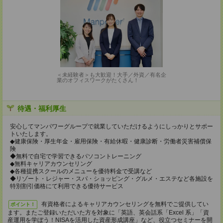
＜未経験者＞も大歓迎！大手／外資／有名企
業のオフィスワークがたくさん！
待遇・福利厚生
安心してマンパワーグループで就業していただけるようにしっかりとサポー
トいたします。
◆健康保険・厚生年金・雇用保険・有給休暇・健康診断・労働者災害補償保
険
◆無料で自宅で学習できるパソコントレーニング
◆無料キャリアカウンセリング
◆各種提携スクールのメニューを優待料金で受講など
◆リゾート・レジャー・スパ・ショッピング・グルメ・エステなど各施設を
特別割引価格にて利用できる優待サービス
有資格者によるキャリアカウンセリングを無料でご提供してい
ポイント！
ます。またご登録いただいた方を対象に「英語、英会話系「Excel 系」「資
産運用を学ぼう！NISAを活用した資産形成講座」など、役立つセミナーを開