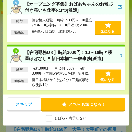
【オープニング募集】おばあちゃんのお散歩
付き添いも仕事の1つ[派遣]
【オープニング募集】おばあちゃんのお散歩付き添
いも仕事の1つ[派遣]
無資格未経験：時給1500円～ ■週払
給与
いOK ■扶養内OK ■日収1万2000円
[給 与]
無資格未経験：時給1500円～ ■週払い
以上
巣鴨駅 / 目白駅 / 北池袋駅 / …
気になる!
OK ■扶養内OK ■日収1万2000円以上
勤務地
[交通費]
交通費全額支給
気になる！
[勤務地]
巣鴨駅
/
目白駅
/
北池袋駅
/
…
【在宅勤務OK】時給3000円！10～16時＊残
業ほぼなし▼新日本橋で一般事務[派遣]
【在宅勤務OK】時給3000円！10～16時＊残業ほぼな
し▼新日本橋で一般事務[派遣]
時給3000円 月収例 30万円 時給
給与
3000円×実働5h×週5日×4週 ※月収例
[給 与]
時給3000円 月収例 30万円 時給3000円×
を保証するものではありません。※給
新日本橋駅から徒歩3分 / 三越前駅か
気になる!
勤務地
実働5h×週5日×4週 ※月収例を保証するものではあ
与即受取りサービス利用可（利用条件
ら徒歩1分
りません。※給与即受取りサービス利用可（利用条
有）
件有）
[交通費]
1ヶ月3万円を上限として実費支給
気になる！
[月収例]
30万円～
スキップ
どちらも気になる！
[勤務地]
新日本橋駅から徒歩3分
/
三越前駅から徒
歩1分
しばらく表示しない
【在宅勤務OK】時給3150円！大手！大手町での運用