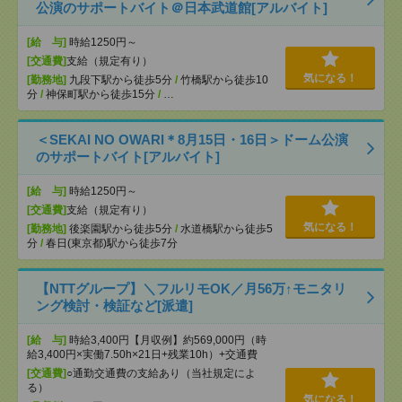
公演のサポートバイト＠日本武道館[アルバイト]
[給 与]
時給1250円～
[交通費]
支給（規定有り）
気になる！
[勤務地]
九段下駅から徒歩5分
/
竹橋駅から徒歩10
分
/
神保町駅から徒歩15分
/
…
＜SEKAI NO OWARI＊8月15日・16日＞ドーム公演
のサポートバイト[アルバイト]
[給 与]
時給1250円～
[交通費]
支給（規定有り）
気になる！
[勤務地]
後楽園駅から徒歩5分
/
水道橋駅から徒歩5
分
/
春日(東京都)駅から徒歩7分
【NTTグループ】＼フルリモOK／月56万↑モニタリ
ング検討・検証など[派遣]
[給 与]
時給3,400円【月収例】約569,000円（時
給3,400円×実働7.50h×21日+残業10h）+交通費
[交通費]
○通勤交通費の支給あり（当社規定によ
る）
気になる！