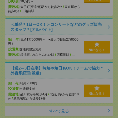
[月収例]
30万円～
[勤務地]
大手町(東京都)駅から徒歩2分
/
東京駅から
徒歩8分
/
三越前駅
＜単発＊1日～OK！＞コンサートなどのグッズ販売
スタッフ＊[アルバイト]
[給 与]
日給1万5000円～ ■最大で日給2万8500
円！
[交通費]
交通費規定支給
気になる！
[勤務地]
横浜駅
/
みなとみらい駅
/
西横浜駅
/
…
【週2～3日在宅】時短や短日もOK！チームで協力＊
外資系経理[派遣]
[給 与]
時給2500円
[交通費]
交通費支給
気になる！
[勤務地]
品川駅から徒歩4分
/
北品川駅から徒歩10
分
/
新馬場駅から徒歩17分
すべて見る