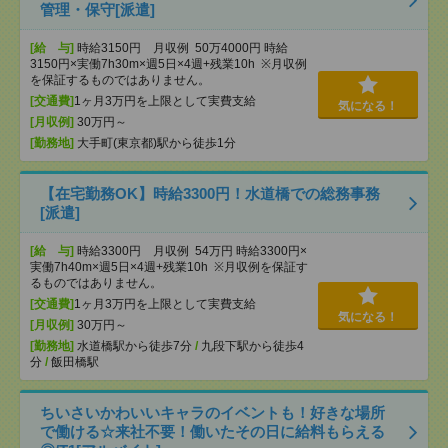
管理・保守[派遣]
[給 与]
時給3150円 月収例 50万4000円 時給
3150円×実働7h30m×週5日×4週+残業10h ※月収例
を保証するものではありません。
[交通費]
1ヶ月3万円を上限として実費支給
気になる！
[月収例]
30万円～
[勤務地]
大手町(東京都)駅から徒歩1分
【在宅勤務OK】時給3300円！水道橋での総務事務
[派遣]
[給 与]
時給3300円 月収例 54万円 時給3300円×
実働7h40m×週5日×4週+残業10h ※月収例を保証す
るものではありません。
[交通費]
1ヶ月3万円を上限として実費支給
気になる！
[月収例]
30万円～
[勤務地]
水道橋駅から徒歩7分
/
九段下駅から徒歩4
分
/
飯田橋駅
ちいさいかわいいキャラのイベントも！好きな場所
で働ける☆来社不要！働いたその日に給料もらえる