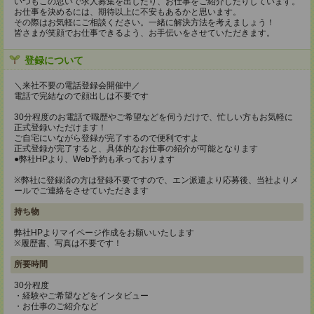
いつもこの思いで求人募集を出したり、お仕事をご紹介したりしています。
お仕事を決めるには、期待以上に不安もあるかと思います。
その際はお気軽にご相談ください。一緒に解決方法を考えましょう！
皆さまが笑顔でお仕事できるよう、お手伝いをさせていただきます。
登録について
＼来社不要の電話登録会開催中／
電話で完結なので顔出しは不要です
30分程度のお電話で職歴やご希望などを伺うだけで、忙しい方もお気軽に
正式登録いただけます！
ご自宅にいながら登録が完了するので便利ですよ
正式登録が完了すると、具体的なお仕事の紹介が可能となります
●弊社HPより、Web予約も承っております
※弊社に登録済の方は登録不要ですので、エン派遣より応募後、当社よりメ
ールでご連絡をさせていただきます
持ち物
弊社HPよりマイページ作成をお願いいたします
※履歴書、写真は不要です！
所要時間
30分程度
・経験やご希望などをインタビュー
・お仕事のご紹介など