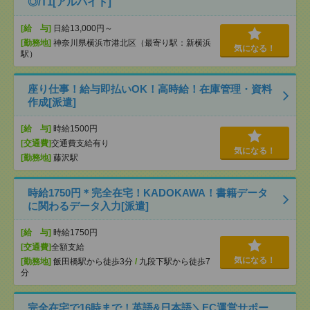
◎/T1[アルバイト]
[給 与]
日給13,000円～
[勤務地]
神奈川県横浜市港北区（最寄り駅：新横浜
気になる！
駅）
座り仕事！給与即払いOK！高時給！在庫管理・資料
作成[派遣]
[給 与]
時給1500円
[交通費]
交通費支給有り
気になる！
[勤務地]
藤沢駅
時給1750円＊完全在宅！KADOKAWA！書籍データ
に関わるデータ入力[派遣]
[給 与]
時給1750円
[交通費]
全額支給
気になる！
[勤務地]
飯田橋駅から徒歩3分
/
九段下駅から徒歩7
分
完全在宅で16時まで！英語&日本語＼EC運営サポー