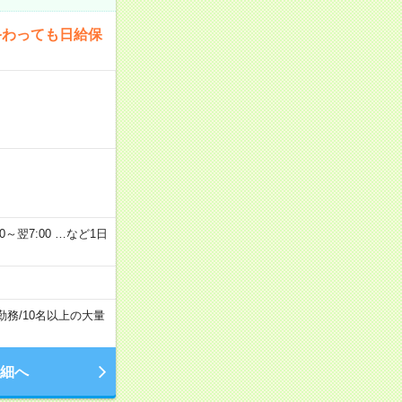
終わっても日給保
2：00～翌7:00 …など1日
勤務
/
10名以上の大量
細へ