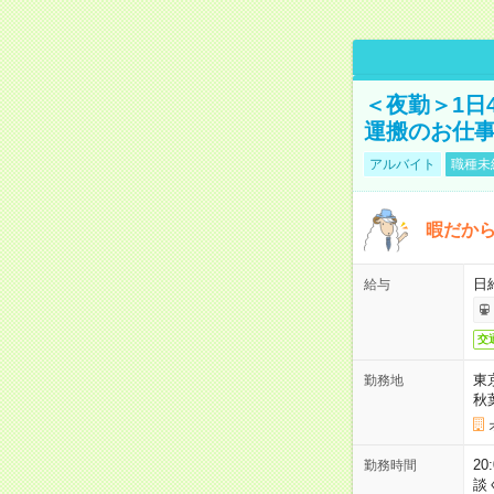
＜夜勤＞1日
運搬のお仕
アルバイト
職種未
暇だか
日
給与
交
東
勤務地
秋
2
勤務時間
談