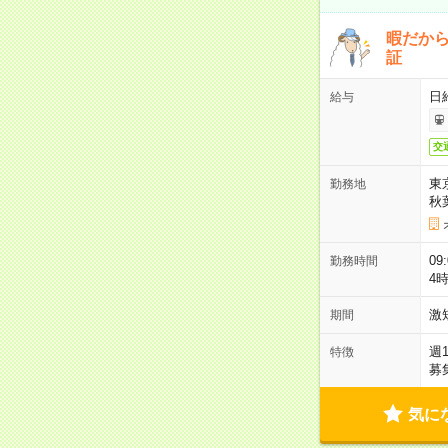
暇だか
証
日
給与
交
東
勤務地
秋
09
勤務時間
4
激
期間
週
特徴
募
気に