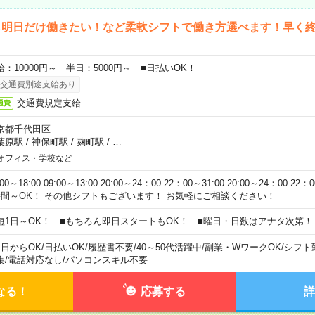
ら明日だけ働きたい！など柔軟シフトで働き方選べます！早く
給：10000円～ 半日：5000円～ ■日払いOK！
交通費別途支給あり
交通費規定支給
通費
京都千代田区
葉原駅
/
神保町駅
/
麹町駅
/
…
オフィス・学校など
:00～18:00 09:00～13:00 20:00～24：00 22：00～31:00 20:00～24：00 2
時間～OK！ その他シフトもございます！ お気軽にご相談ください！
短1日～OK！ ■もちろん即日スタートもOK！ ■曜日・日数はアナタ次第！
1日からOK
/
日払いOK
/
履歴書不要
/
40～50代活躍中
/
副業・WワークOK
/
シフト
集
/
電話対応なし
/
パソコンスキル不要
なる！
応募する
詳