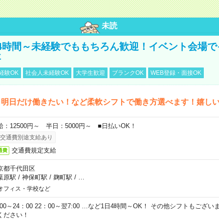
未読
4時間～未経験でももちろん歓迎！イベント会場で
事
経験OK
社会人未経験OK
大学生歓迎
ブランクOK
WEB登録・面接OK
ら明日だけ働きたい！など柔軟シフトで働き方選べます！嬉し
給：12500円～ 半日：5000円～ ■日払いOK！
交通費別途支給あり
交通費規定支給
通費
京都千代田区
葉原駅
/
神保町駅
/
麹町駅
/
…
オフィス・学校など
0:00～24：00 22：00～翌7:00 …など1日4時間～OK！ その他シフトもござ
ください！