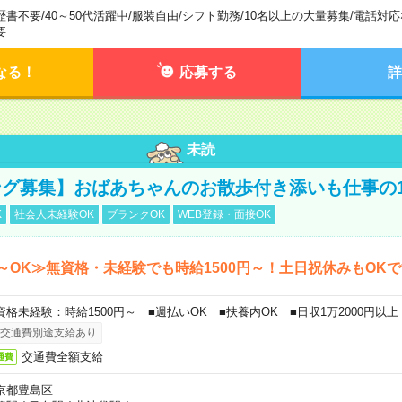
歴書不要
/
40～50代活躍中
/
服装自由
/
シフト勤務
/
10名以上の大量募集
/
電話対応
要
なる！
応募する
詳
未読
グ募集】おばあちゃんのお散歩付き添いも仕事の
K
社会人未経験OK
ブランクOK
WEB登録・面接OK
～OK≫無資格・未経験でも時給1500円～！土日祝休みもOK
資格未経験：時給1500円～ ■週払いOK ■扶養内OK ■日収1万2000円以上
交通費別途支給あり
交通費全額支給
通費
京都豊島区