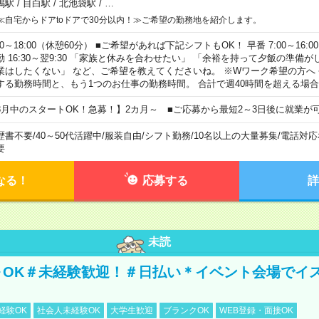
鴨駅
/
目白駅
/
北池袋駅
/
…
≪自宅からドアtoドアで30分以内！≫ご希望の勤務地を紹介します。
00～18:00（休憩60分） ■ご希望があれば下記シフトもOK！ 早番 7:00～16:00 遅
勤 16:30～翌9:30 「家族と休みを合わせたい」 「余裕を持って夕飯の準備
業はしたくない」 など、ご希望を教えてくださいね。 ※Wワーク希望の方へ
する勤務時間と、もう1つのお仕事の勤務時間。 合計で週40時間を超える場
8月中のスタートOK！急募！】2カ月～ ■ご応募から最短2～3日後に就業が
歴書不要
/
40～50代活躍中
/
服装自由
/
シフト勤務
/
10名以上の大量募集
/
電話対応
要
なる！
応募する
詳
未読
～OK＃未経験歓迎！＃日払い＊イベント会場でイ
経験OK
社会人未経験OK
大学生歓迎
ブランクOK
WEB登録・面接OK