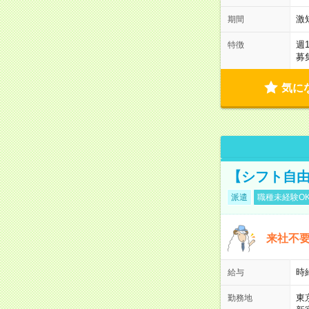
激
期間
週
特徴
募
気に
【シフト自由
派遣
職種未経験O
来社不要
時
給与
東
勤務地