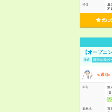
履
特徴
不
気に
【オープニン
派遣
職種未経験O
≪週3日
無
給与
交
東
勤務地