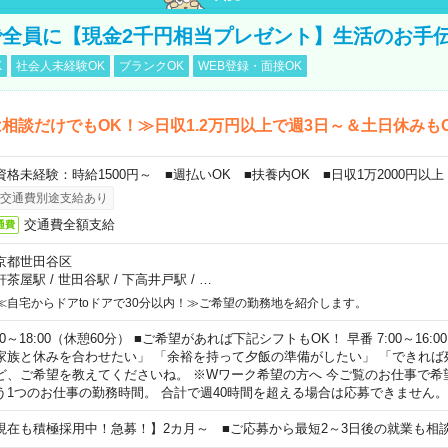
全員に【現金2千円相当プレゼント】生活のお手
K
社会人未経験OK
ブランクOK
WEB登録・面接OK
相談だけでもOK！≫日収1.2万円以上で週3日～＆土日休みも
資格未経験：時給1500円～ ■週払いOK ■扶養内OK ■日収1万2000円以上
交通費別途支給あり
交通費全額支給
通費
京都世田谷区
軒茶屋駅
/
世田谷駅
/
下高井戸駅
/
…
≪自宅からドアtoドアで30分以内！≫ご希望の勤務地を紹介します。
00～18:00（休憩60分） ■ご希望があれば下記シフトもOK！ 早番 7:00～16:00 遅
家族と休みを合わせたい」 「余裕を持って夕飯の準備がしたい」 「できれば
ど、ご希望を教えてくださいね。 ※Wワーク希望の方へ 今ご覧のお仕事で希
う1つのお仕事の勤務時間。 合計で週40時間を超える場合は応募できません。
現在も積極採用中！急募！】2カ月～ ■ご応募から最短2～3日後の就業も相