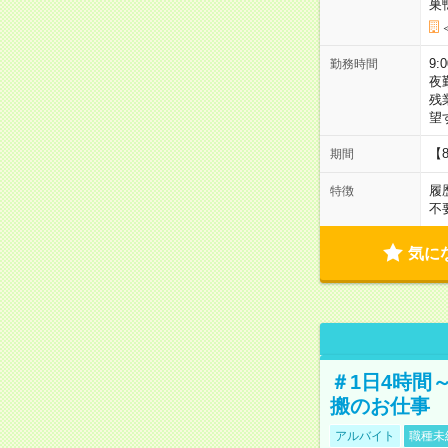
巣
9:
勤務時間
夜
残
望
【
期間
履
特徴
不
気に
＃1日4時間
搬のお仕事
アルバイト
職種未