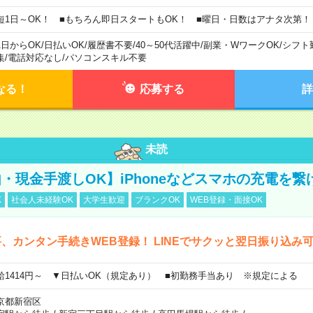
短1日～OK！ ■もちろん即日スタートもOK！ ■曜日・日数はアナタ次第！
1日からOK
/
日払いOK
/
履歴書不要
/
40～50代活躍中
/
副業・WワークOK
/
シフト
集
/
電話対応なし
/
パソコンスキル不要
なる！
応募する
詳
未読
・現金手渡しOK】iPhoneなどスマホの充電を繋
K
社会人未経験OK
大学生歓迎
ブランクOK
WEB登録・面接OK
、カンタン手続きWEB登録！ LINEでサクッと翌日振り込み
給1414円～ ▼日払いOK（規定あり） ■初勤務手当あり ※規定による
京都新宿区