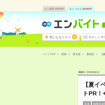
エン派遣
71573
件
エン バイト
82182
件
0
気になるリスト
保存した希
バイトTOP
関東
東京都
豊島区
【夏
掲載日 :
2026
/
06
/
12
【夏イベ
トPR！
派遣
職種未経