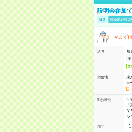
説明会参加で
派遣
職種未経験O
≪まずは
無
給与
交
東
勤務地
三
9:
勤務時間
「
な
も
【
期間