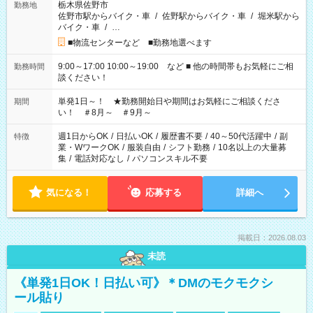
栃木県佐野市
勤務地
佐野市駅からバイク・車
/
佐野駅からバイク・車
/
堀米駅から
バイク・車
/
…
■物流センターなど ■勤務地選べます
9:00～17:00 10:00～19:00 など ■ 他の時間帯もお気軽にご相
勤務時間
談ください！
単発1日～！ ★勤務開始日や期間はお気軽にご相談くださ
期間
い！ ＃8月～ ＃9月～
週1日からOK
/
日払いOK
/
履歴書不要
/
40～50代活躍中
/
副
特徴
業・WワークOK
/
服装自由
/
シフト勤務
/
10名以上の大量募
集
/
電話対応なし
/
パソコンスキル不要
気になる！
応募する
詳細へ
掲載日：2026.08.03
未読
《単発1日OK！日払い可》＊DMのモクモクシ
ール貼り