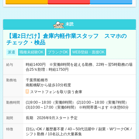
未読
【週2日だけ】倉庫内軽作業スタッフ スマホの
チェック・検品
派遣
職種未経験OK
ブランクOK
WEB登録・面接OK
時給1400円 ※実働8時間を超える勤務、22時～翌5時勤務の場
給与
合25％割増：時給1750円
千葉県船橋市
勤務地
南船橋駅から徒歩10分程度
スマートフォンを取り扱う倉庫
(1)9:00～18:00（実働8時間） (2)10:00～18:00（実働7時間）
勤務時間
(3)10:00～17:00（実働6時間） ※時間帯選べます ※休憩60分
長期 2026年9月スタート予定
期間
日払いOK
/
履歴書不要
/
40～50代活躍中
/
副業・WワークOK
/
特徴
シフト勤務
/
10名以上の大量募集