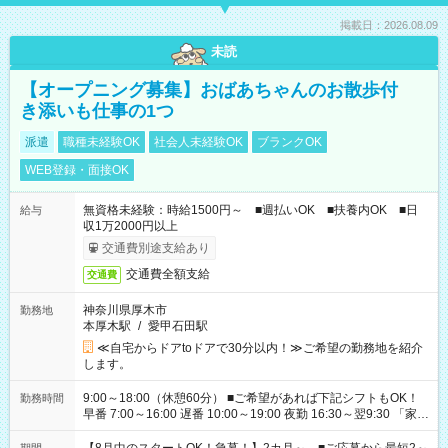
掲載日：2026.08.09
未読
【オープニング募集】おばあちゃんのお散歩付
き添いも仕事の1つ
派遣
職種未経験OK
社会人未経験OK
ブランクOK
WEB登録・面接OK
無資格未経験：時給1500円～ ■週払いOK ■扶養内OK ■日
給与
収1万2000円以上
交通費別途支給あり
交通費全額支給
交通費
神奈川県厚木市
勤務地
本厚木駅
/
愛甲石田駅
≪自宅からドアtoドアで30分以内！≫ご希望の勤務地を紹介
します。
9:00～18:00（休憩60分） ■ご希望があれば下記シフトもOK！
勤務時間
早番 7:00～16:00 遅番 10:00～19:00 夜勤 16:30～翌9:30 「家族
と休みを合わせたい」 「余裕を持って夕飯の準備がしたい」
「できれば残業はしたくない」 など、ご希望を教えてください