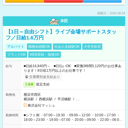
掲載日：2026.08.04
未読
【1日～自由シフト】ライブ会場サポートスタッ
フ／日給1.6万円
アルバイト
職種未経験OK
社会人未経験OK
大学生歓迎
ブランクOK
WEB登録・面接OK
■日給16,840円～ ■日払いOK ■実働3時間5,120円のお仕事あ
給与
ります！#日収1万円以上のお仕事です！
交通費別途支給あり
規定支給
交通費
横浜市西区
勤務地
横浜駅
/
西横浜駅
/
平沼橋駅
/
…
株式会社マッシュ
■シフト例 ・07:00～19:30 ・09:00～12:00 ・10:00～17:00 ・
勤務時間
18:00～23:00 ・19:00～07:00 ・20:00～09:00 ・22:00～06:00
etc ★最短で3時間で5,120円のお仕事から 15時間で2万円近く稼