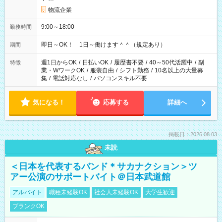
物流企業
9:00～18:00
勤務時間
即日～OK！ 1日～働けます＾＾（規定あり）
期間
週1日からOK
/
日払いOK
/
履歴書不要
/
40～50代活躍中
/
副
特徴
業・WワークOK
/
服装自由
/
シフト勤務
/
10名以上の大量募
集
/
電話対応なし
/
パソコンスキル不要
気になる！
応募する
詳細へ
掲載日：2026.08.03
未読
＜日本を代表するバンド＊サカナクション＞ツ
アー公演のサポートバイト＠日本武道館
アルバイト
職種未経験OK
社会人未経験OK
大学生歓迎
ブランクOK