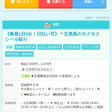
気になる！
応募する
詳細へ
掲載日：2026.08.04
未読
《単発1日OK！日払い可》＊文房具のモクモク
シール貼り
派遣
職種未経験OK
社会人未経験OK
大学生歓迎
ブランクOK
WEB登録・面接OK
時給1,500円～1,875円
給与
交通費別途支給あり
■ 交通費規定内支給 ※派遣先による
交通費
茨城県牛久市
勤務地
牛久駅からバイク・車
/
ひたち野うしく駅からバイク・車
■物流センターなど ■勤務地選べます
＜1日3時間～OK！＞ ▼ 例えば… ▼ 15:00～18:00 15:00～
勤務時間
22:00 17:00～22:00 など こちら以外の時間もお気軽にご相談く
ださい！