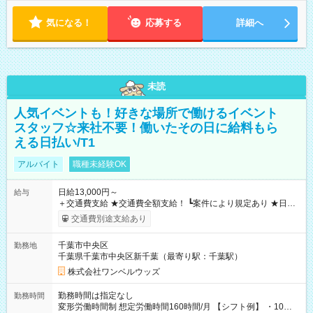
気になる！
応募する
詳細へ
未読
人気イベントも！好きな場所で働けるイベント
スタッフ☆来社不要！働いたその日に給料もら
える日払い/T1
アルバイト
職種未経験OK
日給13,000円～
給与
＋交通費支給 ★交通費全額支給！ ┗案件により規定あり ★日払
いOK！（規定あり） ┗働いたその日に現金GET♪ お仕事後はコ
交通費別途支給あり
ンビニATMから 日払い分を引き落とせます！ 【試用期間】試
用期間なし
千葉市中央区
勤務地
千葉県千葉市中央区新千葉（最寄り駅：千葉駅）
株式会社ワンベルウッズ
勤務時間は指定なし
勤務時間
変形労働時間制 想定労働時間160時間/月 【シフト例】 ・10：