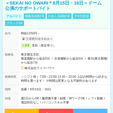
＜SEKAI NO OWARI＊8月15日・16日＞ドーム
公演のサポートバイト
アルバイト
職種未経験OK
社会人未経験OK
大学生歓迎
ブランクOK
時給1250円～
給与
交通費別途支給あり
支給（規定有り）
交通費
東京都文京区
勤務地
後楽園駅から徒歩5分
/
水道橋駅から徒歩5分
/
春日(東京都)駅
から徒歩7分
株式会社ライブパワー
＜シフト例＞ 7:00～23:00 13:30～22:00 上記の時間から好きな
勤務時間
時間を選べます！ ※時間は変更となる可能性があります
急募！8月15日・16日
期間
週1日からOK
/
履歴書不要
/
副業・WワークOK
/
シフト勤務
/
特徴
電話対応なし
/
パソコンスキル不要