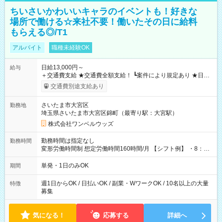
ちいさいかわいいキャラのイベントも！好きな
場所で働ける☆来社不要！働いたその日に給料
もらえる◎/T1
アルバイト
職種未経験OK
日給13,000円～
給与
＋交通費支給 ★交通費全額支給！ ┗案件により規定あり ★日払
いOK！（規定あり） ┗働いたその日に現金GET♪ お仕事後はコ
交通費別途支給あり
ンビニATMから 日払い分を引き落とせます！ 【試用期間】試
用期間なし
さいたま市大宮区
勤務地
埼玉県さいたま市大宮区錦町（最寄り駅：大宮駅）
株式会社ワンベルウッズ
勤務時間は指定なし
勤務時間
変形労働時間制 想定労働時間160時間/月 【シフト例】 ・8：00
～21：00
単発・1日のみOK
期間
週1日からOK / 日払いOK / 副業・WワークOK / 10名以上の大量
特徴
募集
気になる！
応募する
詳細へ