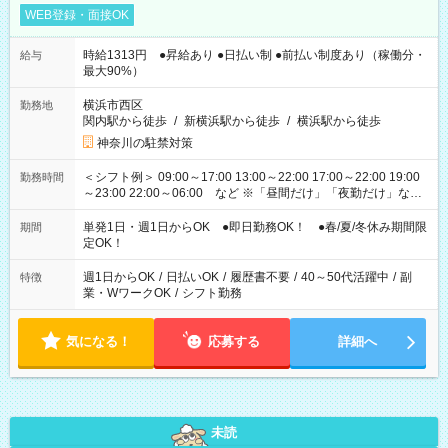
WEB登録・面接OK
時給1313円 ●昇給あり ●日払い制 ●前払い制度あり（稼働分・
給与
最大90%）
横浜市西区
勤務地
関内駅から徒歩
/
新横浜駅から徒歩
/
横浜駅から徒歩
神奈川の駐禁対策
＜シフト例＞ 09:00～17:00 13:00～22:00 17:00～22:00 19:00
勤務時間
～23:00 22:00～06:00 など ※「昼間だけ」「夜勤だけ」など
の希望OK
単発1日・週1日からOK ●即日勤務OK！ ●春/夏/冬休み期間限
期間
定OK！
週1日からOK
/
日払いOK
/
履歴書不要
/
40～50代活躍中
/
副
特徴
業・WワークOK
/
シフト勤務
気になる！
応募する
詳細へ
未読