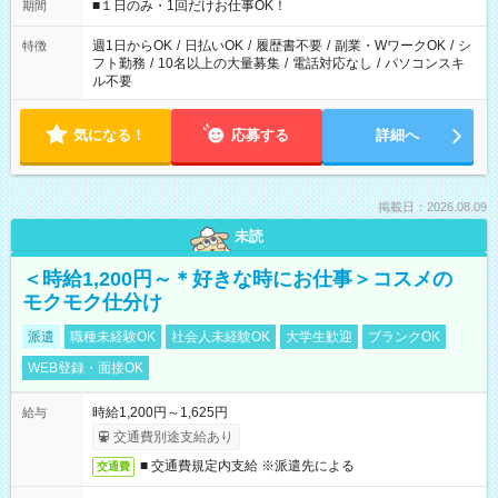
げるお仕事も！ ご希望のお時間に合わせてご紹介！ ※シフトは
■１日のみ・1回だけお仕事OK！
期間
現場によって異なります。 ※勿論、休憩時間はあるのでご安心
ください！
週1日からOK
/
日払いOK
/
履歴書不要
/
副業・WワークOK
/
シ
特徴
フト勤務
/
10名以上の大量募集
/
電話対応なし
/
パソコンスキ
ル不要
気になる！
応募する
詳細へ
掲載日：2026.08.09
未読
＜時給1,200円～＊好きな時にお仕事＞コスメの
モクモク仕分け
派遣
職種未経験OK
社会人未経験OK
大学生歓迎
ブランクOK
WEB登録・面接OK
時給1,200円～1,625円
給与
交通費別途支給あり
■ 交通費規定内支給 ※派遣先による
交通費