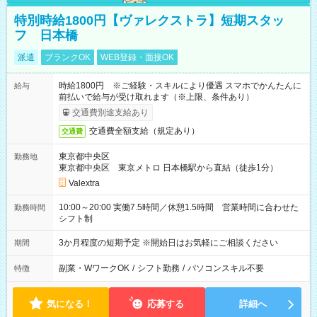
特別時給1800円【ヴァレクストラ】短期スタッ
フ 日本橋
派遣
ブランクOK
WEB登録・面接OK
時給1800円 ※ご経験・スキルにより優遇 スマホでかんたんに
給与
前払いで給与が受け取れます（※上限、条件あり）
交通費別途支給あり
交通費全額支給（規定あり）
交通費
東京都中央区
勤務地
東京都中央区 東京メトロ 日本橋駅から直結（徒歩1分）
Valextra
10:00～20:00 実働7.5時間／休憩1.5時間 営業時間に合わせた
勤務時間
シフト制
3か月程度の短期予定 ※開始日はお気軽にご相談ください
期間
副業・WワークOK
/
シフト勤務
/
パソコンスキル不要
特徴
気になる！
応募する
詳細へ