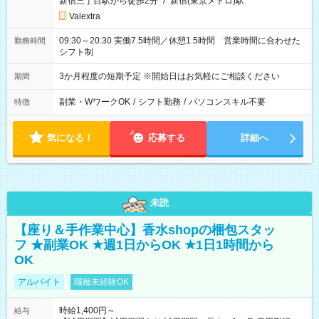
新宿三丁目駅から徒歩2分
/
新宿(東京メトロ)駅
Valextra
09:30～20:30 実働7.5時間／休憩1.5時間 営業時間に合わせた
勤務時間
シフト制
3か月程度の短期予定 ※開始日はお気軽にご相談ください
期間
副業・WワークOK
/
シフト勤務
/
パソコンスキル不要
特徴
気になる！
応募する
詳細へ
未読
【座り＆手作業中心】香水shopの梱包スタッ
フ ★副業OK ★週1日からOK ★1日1時間から
OK
アルバイト
職種未経験OK
時給1,400円～
給与