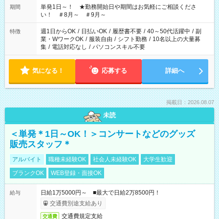
単発1日～！ ★勤務開始日や期間はお気軽にご相談くださ
期間
い！ ＃8月～ ＃9月～
週1日からOK
/
日払いOK
/
履歴書不要
/
40～50代活躍中
/
副
特徴
業・WワークOK
/
服装自由
/
シフト勤務
/
10名以上の大量募
集
/
電話対応なし
/
パソコンスキル不要
気になる！
応募する
詳細へ
掲載日：2026.08.07
未読
＜単発＊1日～OK！＞コンサートなどのグッズ
販売スタッフ＊
アルバイト
職種未経験OK
社会人未経験OK
大学生歓迎
ブランクOK
WEB登録・面接OK
日給1万5000円～ ■最大で日給2万8500円！
給与
交通費別途支給あり
交通費規定支給
交通費