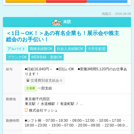
掲載日：2026.08.08
未読
＜1日～OK！＞あの有名企業も！展示会や株主
総会のお手伝い！
アルバイト
職種未経験OK
社会人未経験OK
大学生歓迎
ブランクOK
WEB登録・面接OK
■日給16,840円～ ■日払いOK ■実働3時間5,120円のお仕事あ
給与
ります！
交通費別途支給あり
一部支給
交通費
東京都千代田区
勤務地
東京駅
/
水道橋駅
/
有楽町駅
/
…
株式会社マッシュ
■シフト例 ・07:00～19:30 ・09:00～12:00 ・10:00～17:00 ・
勤務時間
18:00～23:00 ・19:00～07:00 ・20:00～09:00 ・22:00～06:00
etc ★最短で3時間で5,120円のお仕事から 15時間で2万円近く稼