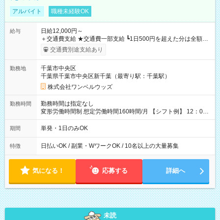
アルバイト
職種未経験OK
日給12,000円～
給与
＋交通費支給 ★交通費一部支給 ┗1日500円を超えた分は全額支
給！ ※往復500円以内の方は自己負担となります ★日払いOK！
交通費別途支給あり
（規定あり） ┗働いたその日に現金GET♪ お仕事後はコンビニ
ATMから 日払い分を引き落とせます！ 【試用期間】試用期間
千葉市中央区
勤務地
なし
千葉県千葉市中央区新千葉（最寄り駅：千葉駅）
株式会社ワンベルウッズ
勤務時間は指定なし
勤務時間
変形労働時間制 想定労働時間160時間/月 【シフト例】 12：00
～22：00
単発・1日のみOK
期間
日払いOK / 副業・WワークOK / 10名以上の大量募集
特徴
気になる！
応募する
詳細へ
未読