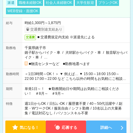
派遣
職種未経験OK
社会人未経験OK
大学生歓迎
ブランクOK
WEB登録・面接OK
時給1,300円～1,875円
給与
交通費別途支給あり
■ 交通費規定内支給 ※派遣先による
交通費
千葉県銚子市
勤務地
銚子駅からバイク・車
/
犬吠駅からバイク・車
/
観音駅からバ
イク・車
/
…
■物流センターなど ■勤務地選べます
＜1日3時間～OK！＞ ▼ 例えば… ▼ 15:00～18:00 15:00～
勤務時間
22:00 17:00～22:00 など こちら以外の時間もお気軽にご相談く
ださい！
単発1日～！ ★勤務開始日や期間はお気軽にご相談くださ
期間
い！ ＃8月～ ＃9月～
週1日からOK
/
日払いOK
/
履歴書不要
/
40～50代活躍中
/
副
特徴
業・WワークOK
/
服装自由
/
シフト勤務
/
10名以上の大量募
集
/
電話対応なし
/
パソコンスキル不要
気になる！
応募する
詳細へ