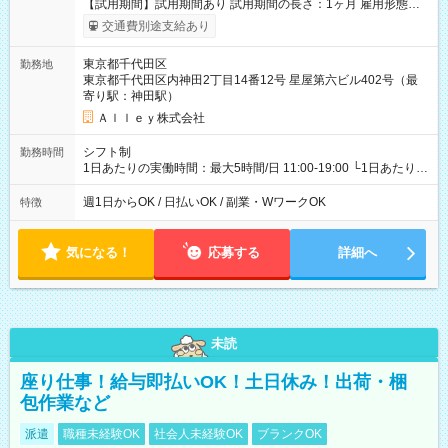
【試用期間】試用期間あり 試用期間の長さ：1ヶ月 雇用形態、
給与は本採用時と同じです。
交通費別途支給あり
東京都千代田区
勤務地
東京都千代田区内神田2丁目14番12号 星屋第六ビル402号（最
寄り駅：神田駅）
Ａｌｌｅｙ株式会社
シフト制
勤務時間
1日あたりの実働時間：最大5時間/日 11:00-19:00 └1日あたりの
実働時間：1-5時間 └上記の時間帯内であれば、いつでも勤務可
能！ └平日・土曜日の中で、お好きな曜日でご勤務いただけま
週1日からOK / 日払いOK / 副業・WワークOK
特徴
す！ 【シフト例】 ・11:00～14:00 ・16:30～19:00 ・13:00～
18:00 などのように、自由な働き方が可能なお仕事です！
気になる！
応募する
詳細へ
未読
座り仕事！給与即払いOK！土日休み！出荷・梱
包作業など
派遣
職種未経験OK
社会人未経験OK
ブランクOK