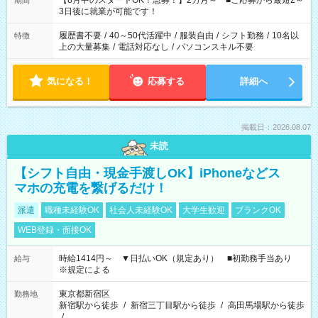
【8月中のスタートOK！急募！】2カ月～ ■ご応募から最短2～
期間
ね。 ※Wワーク希望の方へ 今ご覧のお仕事で希望する勤務時間
3日後に就業が可能です！
と、もう1つのお仕事の勤務時間。 合計で週40時間を超える場
合は応募できません。
履歴書不要
/
40～50代活躍中
/
服装自由
/
シフト勤務
/
10名以
特徴
上の大量募集
/
電話対応なし
/
パソコンスキル不要
気になる！
応募する
詳細へ
掲載日：2026.08.07
未読
【シフト自由・現金手渡しOK】iPhoneなどス
マホの充電を繋げるだけ！
派遣
職種未経験OK
社会人未経験OK
大学生歓迎
ブランクOK
WEB登録・面接OK
時給1414円～ ▼日払いOK（規定あり） ■初勤務手当あり
給与
※規定による
東京都新宿区
勤務地
新宿駅から徒歩
/
新宿三丁目駅から徒歩
/
高田馬場駅から徒歩
/
…