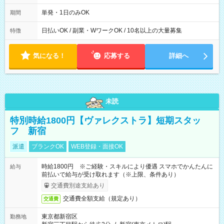
00～20：00
単発・1日のみOK
期間
日払いOK / 副業・WワークOK / 10名以上の大量募集
特徴
気になる！
応募する
詳細へ
未読
特別時給1800円【ヴァレクストラ】短期スタッ
フ 新宿
派遣
ブランクOK
WEB登録・面接OK
時給1800円 ※ご経験・スキルにより優遇 スマホでかんたんに
給与
前払いで給与が受け取れます（※上限、条件あり）
交通費別途支給あり
交通費全額支給（規定あり）
交通費
東京都新宿区
勤務地