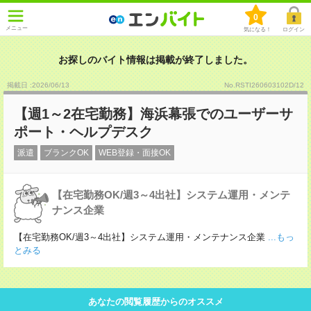
0
メニュー
気になる！
ログイン
お探しのバイト情報は掲載が終了しました。
掲載日 :2026
/
06
/
13
No.RSTI260603102D/12
【週1～2在宅勤務】海浜幕張でのユーザーサ
ポート・ヘルプデスク
派遣
ブランクOK
WEB登録・面接OK
【在宅勤務OK/週3～4出社】システム運用・メンテ
ナンス企業
【在宅勤務OK/週3～4出社】システム運用・メンテナンス企業
...もっ
とみる
あなたの閲覧履歴からのオススメ