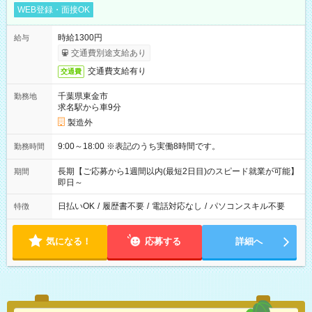
WEB登録・面接OK
時給1300円
給与
交通費別途支給あり
交通費支給有り
交通費
千葉県東金市
勤務地
求名駅から車9分
製造外
9:00～18:00 ※表記のうち実働8時間です。
勤務時間
長期【ご応募から1週間以内(最短2日目)のスピード就業が可能】
期間
即日～
日払いOK
/
履歴書不要
/
電話対応なし
/
パソコンスキル不要
特徴
気になる！
応募する
詳細へ