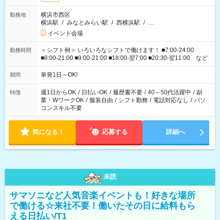
横浜市西区
勤務地
横浜駅
/
みなとみらい駅
/
西横浜駅
/
…
イベント会場
＜シフト例＞ いろいろなシフトで働けます！ ■7:00-24:00
勤務時間
■8:00-21:00 ■9:00-21:00 ■18:00-翌7:00 ■20:30-翌11:00 など
単発1日～OK!
期間
週1日からOK
/
日払いOK
/
履歴書不要
/
40～50代活躍中
/
副
特徴
業・WワークOK
/
服装自由
/
シフト勤務
/
電話対応なし
/
パソ
コンスキル不要
気になる！
応募する
詳細へ
未読
サマソニなど人気音楽イベントも！好きな場所
で働ける☆来社不要！働いたその日に給料もら
える日払い/T1