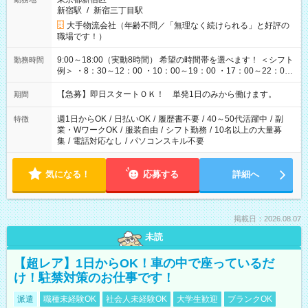
新宿駅
/
新宿三丁目駅
大手物流会社（年齢不問／「無理なく続けられる」と好評の
職場です！）
9:00～18:00（実動8時間） 希望の時間帯を選べます！ ＜シフト
勤務時間
例＞ ・8：30～12：00 ・10：00～19：00 ・17：00～22：00
・13：00～22：00 ・22：00～翌6：00 など
【急募】即日スタートＯＫ！ 単発1日のみから働けます。
期間
週1日からOK
/
日払いOK
/
履歴書不要
/
40～50代活躍中
/
副
特徴
業・WワークOK
/
服装自由
/
シフト勤務
/
10名以上の大量募
集
/
電話対応なし
/
パソコンスキル不要
気になる！
応募する
詳細へ
掲載日：2026.08.07
未読
【超レア】1日からOK！車の中で座っているだ
け！駐禁対策のお仕事です！
派遣
職種未経験OK
社会人未経験OK
大学生歓迎
ブランクOK