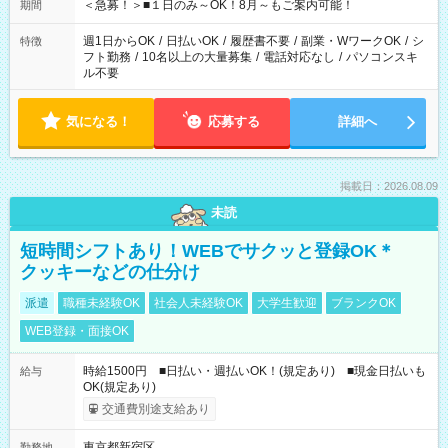
げるお仕事も！ ご希望のお時間に合わせてご紹介！ ※シフトは
＜急募！＞■１日のみ～OK！8月～もご案内可能！
期間
現場によって異なります。 ※勿論、休憩時間はあるのでご安心
ください！
週1日からOK
/
日払いOK
/
履歴書不要
/
副業・WワークOK
/
シ
特徴
フト勤務
/
10名以上の大量募集
/
電話対応なし
/
パソコンスキ
ル不要
気になる！
応募する
詳細へ
掲載日：2026.08.09
未読
短時間シフトあり！WEBでサクッと登録OK＊
クッキーなどの仕分け
派遣
職種未経験OK
社会人未経験OK
大学生歓迎
ブランクOK
WEB登録・面接OK
時給1500円 ■日払い・週払いOK！(規定あり) ■現金日払いも
給与
OK(規定あり)
交通費別途支給あり
東京都新宿区
勤務地