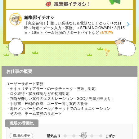
編集部イチオシ
【完全在宅！】難しい業務なし＆電話なし！ゆっくりの11
時～時短＊データ入力・事務、＜SEKAI NO OWARI＊8月15
日・16日＞ドーム公演のサポートバイトなど
(8/7UP!)
お仕事の概要
ユーザーサポート業務
・セキュリティアラートの一次チェック・整理、対応
・ログ取得・状況確認などの初期対応
・判断が難しい案件のエスカレーション（SOC／先輩担当あり）
・手順書・FAQの作成、ユーザー向け案内の改善
・海外メンバーとのメール／チャットでのコミュニケーション
・その他、チーム業務のサポート
職場の雰囲気
職場の様子
活気あり
しずか